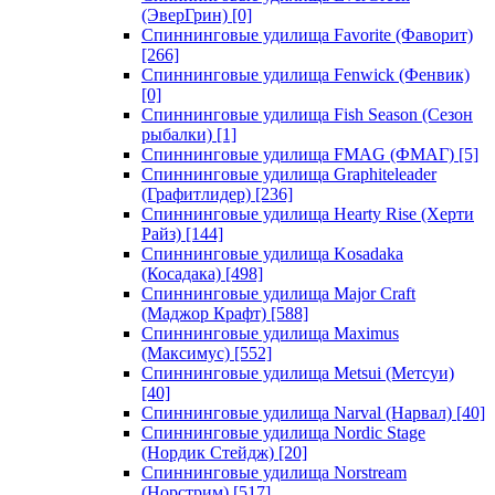
(ЭверГрин)
[0]
Спиннинговые удилища Favorite (Фаворит)
[266]
Спиннинговые удилища Fenwick (Фенвик)
[0]
Спиннинговые удилища Fish Season (Сезон
рыбалки)
[1]
Спиннинговые удилища FMAG (ФМАГ)
[5]
Спиннинговые удилища Graphiteleader
(Графитлидер)
[236]
Спиннинговые удилища Hearty Rise (Херти
Райз)
[144]
Спиннинговые удилища Kosadaka
(Косадака)
[498]
Спиннинговые удилища Major Craft
(Маджор Крафт)
[588]
Спиннинговые удилища Maximus
(Максимус)
[552]
Спиннинговые удилища Metsui (Метсуи)
[40]
Спиннинговые удилища Narval (Нарвал)
[40]
Спиннинговые удилища Nordic Stage
(Нордик Стейдж)
[20]
Спиннинговые удилища Norstream
(Норстрим)
[517]