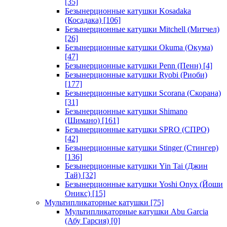
[35]
Безынерционные катушки Kosadaka
(Косадака)
[106]
Безынерционные катушки Mitchell (Митчел)
[26]
Безынерционные катушки Okuma (Окума)
[47]
Безынерционные катушки Penn (Пенн)
[4]
Безынерционные катушки Ryobi (Риоби)
[177]
Безынерционные катушки Scorana (Скорана)
[31]
Безынерционные катушки Shimano
(Шимано)
[161]
Безынерционные катушки SPRO (СПРО)
[42]
Безынерционные катушки Stinger (Стингер)
[136]
Безынерционные катушки Yin Tai (Джин
Тай)
[32]
Безынерционные катушки Yoshi Onyx (Йоши
Оникс)
[15]
Мультипликаторные катушки
[75]
Мультипликаторные катушки Abu Garcia
(Абу Гарсия)
[0]