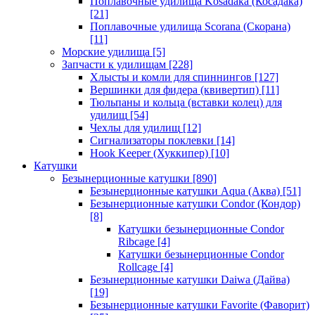
Поплавочные удилища Kosadaka (Косадака)
[21]
Поплавочные удилища Scorana (Скорана)
[11]
Морские удилища
[5]
Запчасти к удилищам
[228]
Хлысты и комли для спиннингов
[127]
Вершинки для фидера (квивертип)
[11]
Тюльпаны и кольца (вставки колец) для
удилищ
[54]
Чехлы для удилищ
[12]
Сигнализаторы поклевки
[14]
Hook Keeper (Хуккипер)
[10]
Катушки
Безынерционные катушки
[890]
Безынерционные катушки Aqua (Аква)
[51]
Безынерционные катушки Condor (Кондор)
[8]
Катушки безынерционные Condor
Ribcage
[4]
Катушки безынерционные Condor
Rollcage
[4]
Безынерционные катушки Daiwa (Дайва)
[19]
Безынерционные катушки Favorite (Фаворит)