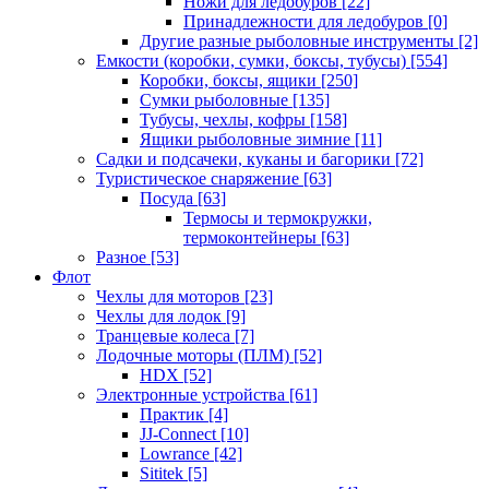
Ножи для ледобуров
[22]
Принадлежности для ледобуров
[0]
Другие разные рыболовные инструменты
[2]
Емкости (коробки, сумки, боксы, тубусы)
[554]
Коробки, боксы, ящики
[250]
Сумки рыболовные
[135]
Тубусы, чехлы, кофры
[158]
Ящики рыболовные зимние
[11]
Садки и подсачеки, куканы и багорики
[72]
Туристическое снаряжение
[63]
Посуда
[63]
Термосы и термокружки,
термоконтейнеры
[63]
Разное
[53]
Флот
Чехлы для моторов
[23]
Чехлы для лодок
[9]
Транцевые колеса
[7]
Лодочные моторы (ПЛМ)
[52]
HDX
[52]
Электронные устройства
[61]
Практик
[4]
JJ-Connect
[10]
Lowrance
[42]
Sititek
[5]