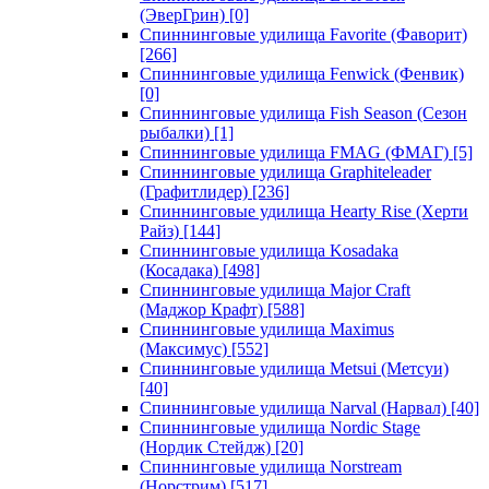
(ЭверГрин)
[0]
Спиннинговые удилища Favorite (Фаворит)
[266]
Спиннинговые удилища Fenwick (Фенвик)
[0]
Спиннинговые удилища Fish Season (Сезон
рыбалки)
[1]
Спиннинговые удилища FMAG (ФМАГ)
[5]
Спиннинговые удилища Graphiteleader
(Графитлидер)
[236]
Спиннинговые удилища Hearty Rise (Херти
Райз)
[144]
Спиннинговые удилища Kosadaka
(Косадака)
[498]
Спиннинговые удилища Major Craft
(Маджор Крафт)
[588]
Спиннинговые удилища Maximus
(Максимус)
[552]
Спиннинговые удилища Metsui (Метсуи)
[40]
Спиннинговые удилища Narval (Нарвал)
[40]
Спиннинговые удилища Nordic Stage
(Нордик Стейдж)
[20]
Спиннинговые удилища Norstream
(Норстрим)
[517]