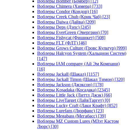
Воблеры Bomber (Бомбер)
[12]
Воблеры Chimera (Химера)
[733]
Воблеры Condor (Кондор)
[16]
Воблеры Creek Chub (Крик Чаб)
[23]
Воблеры Daiwa (Дайва)
[209]
Воблеры Deps (Дэпс)
[245]
Воблеры EverGreen (Эвергрин)
[70]
Воблеры Fishycat (Фишикет)
[508]
Воблеры FLT (ФЛТ)
[46]
Воблеры Grows Culture (Гровс Культур)
[999]
Воблеры Halcyon System (Хальцион Систем)
[147]
Воблеры IAM company (Ай Эм Компани)
[16]
Воблеры Jackall (Шакал)
[1157]
Воблеры Jackall Timon (Шакал Тимон)
[320]
Воблеры Jackson (Джэксон)
[178]
Воблеры Kosadaka (Косадака)
[2345]
Воблеры Little Jack (Литтл Джэк)
[66]
Воблеры LiveTarget (ЛайвТаргет)
[0]
Воблеры Lucky Craft (Лаки Крафт)
[852]
Воблеры Lurefans (Люрфанс)
[23]
Воблеры Megabass (Мегабасс)
[39]
Воблеры MZ Custom Lures (МЗэт Кастом
Люрс)
[30]