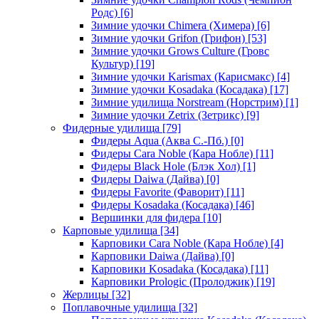
Родс)
[6]
Зимние удочки Chimera (Химера)
[6]
Зимние удочки Grifon (Грифон)
[53]
Зимние удочки Grows Culture (Гровс
Культур)
[19]
Зимние удочки Karismax (Карисмакс)
[4]
Зимние удочки Kosadaka (Косадака)
[17]
Зимние удилища Norstream (Норстрим)
[1]
Зимние удочки Zetrix (Зетрикс)
[9]
Фидерные удилища
[79]
Фидеры Aqua (Аква С.-Пб.)
[0]
Фидеры Cara Noble (Кара Нобле)
[11]
Фидеры Black Hole (Блэк Хол)
[1]
Фидеры Daiwa (Дайва)
[0]
Фидеры Favorite (Фаворит)
[11]
Фидеры Kosadaka (Косадака)
[46]
Вершинки для фидера
[10]
Карповые удилища
[34]
Карповики Cara Noble (Кара Нобле)
[4]
Карповики Daiwa (Дайва)
[0]
Карповики Kosadaka (Косадака)
[11]
Карповики Prologic (Пролоджик)
[19]
Жерлицы
[32]
Поплавочные удилища
[32]