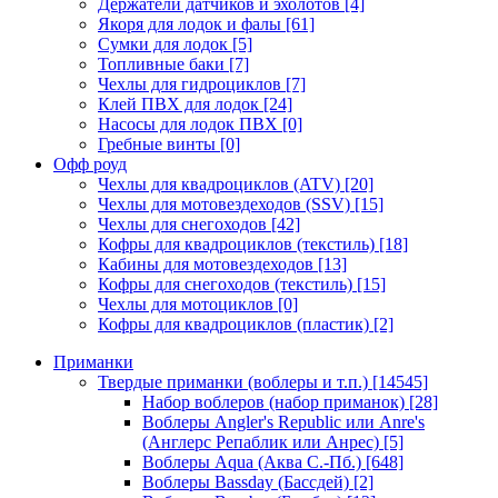
Держатели датчиков и эхолотов
[4]
Якоря для лодок и фалы
[61]
Сумки для лодок
[5]
Топливные баки
[7]
Чехлы для гидроциклов
[7]
Клей ПВХ для лодок
[24]
Насосы для лодок ПВХ
[0]
Гребные винты
[0]
Офф роуд
Чехлы для квадроциклов (ATV)
[20]
Чехлы для мотовездеходов (SSV)
[15]
Чехлы для снегоходов
[42]
Кофры для квадроциклов (текстиль)
[18]
Кабины для мотовездеходов
[13]
Кофры для снегоходов (текстиль)
[15]
Чехлы для мотоциклов
[0]
Кофры для квадроциклов (пластик)
[2]
Приманки
Твердые приманки (воблеры и т.п.)
[14545]
Набор воблеров (набор приманок)
[28]
Воблеры Angler's Republic или Anre's
(Англерс Репаблик или Анрес)
[5]
Воблеры Aqua (Аква С.-Пб.)
[648]
Воблеры Bassday (Бассдей)
[2]