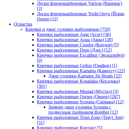
Лески флюрокарбоновые Varivas (Варивас)
[3]
Лески флюрокарбоновые Yoshi Onyx (Йоши
Оникс)
[2]
Оснастка
Крючки и джиг головки рыболовные
[750]
Крючки рыболовные Agat (Агат)
[36]
Крючки рыболовные Aqua (Аква)
[28]
Крючки рыболовные Condor (Кондор)
[5]
Крючки рыболовные Deps (Дэпс)
[12]
Крючки рыболовные Excalibur (Экскалибур)
[0]
Крючки рыболовные Grifon (Грифон)
[1]
Крючки рыболовные Kamatsu (Каматсу)
[22]
Джиг головки Kamatsu Jig Heads
[22]
Крючки рыболовные Kosadaka (Косадака)
[301]
Крючки рыболовные Mustad (Мустад)
[3]
Крючки рыболовные Owner (Овнер)
[287]
Крючки рыболовные Scorana (Скорана)
[12]
Зимние джиг-головки Scorana с
подвесным тройником Bomber
[12]
Крючки рыболовные Trout Zone (Траут Зон)
[31]
Крючки рыболовные Контакт
[5]