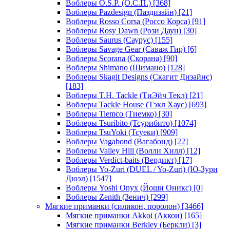
Воблеры O.S.P. (О.С.П.)
[368]
Воблеры Pazdesign (Паздизайн)
[21]
Воблеры Rosso Corsa (Россо Корса)
[91]
Воблеры Rosy Dawn (Рози Даун)
[30]
Воблеры Saurus (Саурус)
[155]
Воблеры Savage Gear (Саваж Гир)
[6]
Воблеры Scorana (Скорана)
[90]
Воблеры Shimano (Шимано)
[128]
Воблеры Skagit Designs (Скагит Дизайнс)
[183]
Воблеры T.H. Tackle (ТиЭйч Текл)
[21]
Воблеры Tackle House (Тэкл Хаус)
[693]
Воблеры Tiemco (Тиемко)
[30]
Воблеры Tsuribito (Тсурибито)
[1074]
Воблеры TsuYoki (Тсуеки)
[909]
Воблеры Vagabond (Вагабонд)
[22]
Воблеры Valley Hill (Волли Хилл)
[12]
Воблеры Verdict-baits (Вердикт)
[17]
Воблеры Yo-Zuri (DUEL / Yo-Zuri) (Ю-Зури
Дюэл)
[1547]
Воблеры Yoshi Onyx (Йоши Оникс)
[0]
Воблеры Zenith (Зенич)
[299]
Мягкие приманки (силикон, поролон)
[3466]
Мягкие приманки Akkoi (Аккои)
[165]
Мягкие приманки Berkley (Беркли)
[3]