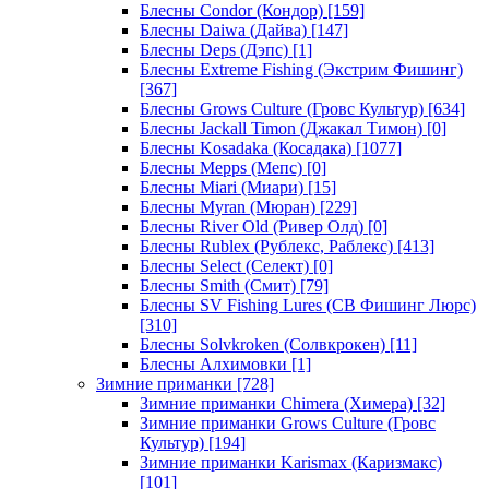
Блесны Condor (Кондор)
[159]
Блесны Daiwa (Дайва)
[147]
Блесны Deps (Дэпс)
[1]
Блесны Extreme Fishing (Экстрим Фишинг)
[367]
Блесны Grows Culture (Гровс Культур)
[634]
Блесны Jackall Timon (Джакал Тимон)
[0]
Блесны Kosadaka (Косадака)
[1077]
Блесны Mepps (Мепс)
[0]
Блесны Miari (Миари)
[15]
Блесны Myran (Мюран)
[229]
Блесны River Old (Ривер Олд)
[0]
Блесны Rublex (Рублекс, Раблекс)
[413]
Блесны Select (Селект)
[0]
Блесны Smith (Смит)
[79]
Блесны SV Fishing Lures (СВ Фишинг Люрс)
[310]
Блесны Solvkroken (Солвкрокен)
[11]
Блесны Алхимовки
[1]
Зимние приманки
[728]
Зимние приманки Chimera (Химера)
[32]
Зимние приманки Grows Culture (Гровс
Культур)
[194]
Зимние приманки Karismax (Каризмакс)
[101]