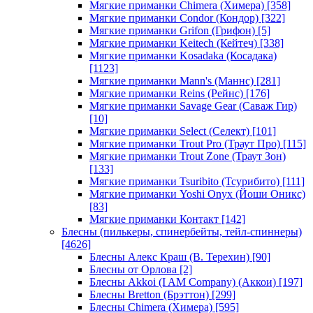
Мягкие приманки Chimera (Химера)
[358]
Мягкие приманки Condor (Кондор)
[322]
Мягкие приманки Grifon (Грифон)
[5]
Мягкие приманки Keitech (Кейтеч)
[338]
Мягкие приманки Kosadaka (Косадака)
[1123]
Мягкие приманки Mann's (Маннс)
[281]
Мягкие приманки Reins (Рейнс)
[176]
Мягкие приманки Savage Gear (Саваж Гир)
[10]
Мягкие приманки Select (Селект)
[101]
Мягкие приманки Trout Pro (Траут Про)
[115]
Мягкие приманки Trout Zone (Траут Зон)
[133]
Мягкие приманки Tsuribito (Тсурибито)
[111]
Мягкие приманки Yoshi Onyx (Йоши Оникс)
[83]
Мягкие приманки Контакт
[142]
Блесны (пилькеры, спинербейты, тейл-спиннеры)
[4626]
Блесны Алекс Краш (В. Терехин)
[90]
Блесны от Орлова
[2]
Блесны Akkoi (I AM Company) (Аккои)
[197]
Блесны Bretton (Брэттон)
[299]
Блесны Chimera (Химера)
[595]