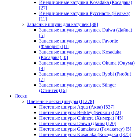
Инерционные катушки Kosadaka (Косадака)
[27]
Инерционные катушки Русснасть (Нельма)
[11]
Запасные шпули для катушек
[38]
Запасные шпули для катушек Daiwa (Дайва)
[5]
Запасные шпули для катушек Favorite
(Фаворит)
[11]
Запасные шпули для катушек Kosadaka
(Косадака)
[0]
Запасные шпули для катушек Okuma (Окума)
[9]
Запасные шпули для катушек Ryobi (Риоби)
[7]
Запасные шпули для катушек Stinger
(Стингер)
[6]
Лески
Плетеные лески (шнуры)
[1278]
Плетеные шнуры Aqua (Аква)
[537]
Плетеные шнуры Berkley (Беркли)
[22]
Плетеные шнуры Chimera (Химера)
[45]
Плетеные шнуры Daiwa (Дайва)
[20]
Плетеные шнуры Gamakatsu (Гамакатсу)
[5]
Плетеные шнуры Kosadaka (Косадака)
[375]