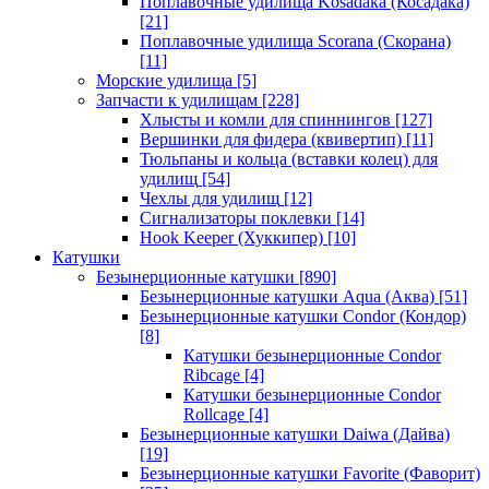
Поплавочные удилища Kosadaka (Косадака)
[21]
Поплавочные удилища Scorana (Скорана)
[11]
Морские удилища
[5]
Запчасти к удилищам
[228]
Хлысты и комли для спиннингов
[127]
Вершинки для фидера (квивертип)
[11]
Тюльпаны и кольца (вставки колец) для
удилищ
[54]
Чехлы для удилищ
[12]
Сигнализаторы поклевки
[14]
Hook Keeper (Хуккипер)
[10]
Катушки
Безынерционные катушки
[890]
Безынерционные катушки Aqua (Аква)
[51]
Безынерционные катушки Condor (Кондор)
[8]
Катушки безынерционные Condor
Ribcage
[4]
Катушки безынерционные Condor
Rollcage
[4]
Безынерционные катушки Daiwa (Дайва)
[19]
Безынерционные катушки Favorite (Фаворит)