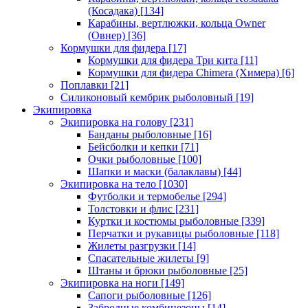
(Косадака)
[134]
Карабины, вертлюжки, кольца Owner
(Овнер)
[36]
Кормушки для фидера
[17]
Кормушки для фидера Три кита
[11]
Кормушки для фидера Chimera (Химера)
[6]
Поплавки
[21]
Силиконовый кембрик рыболовный
[19]
Экипировка
Экипировка на голову
[231]
Банданы рыболовные
[16]
Бейсболки и кепки
[71]
Очки рыболовные
[100]
Шапки и маски (балаклавы)
[44]
Экипировка на тело
[1030]
Футболки и термобелье
[294]
Толстовки и флис
[231]
Куртки и костюмы рыболовные
[339]
Перчатки и рукавицы рыболовные
[118]
Жилеты разгрузки
[14]
Спасательные жилеты
[9]
Штаны и брюки рыболовные
[25]
Экипировка на ноги
[149]
Сапоги рыболовные
[126]
Забродные комбинезоны
[14]