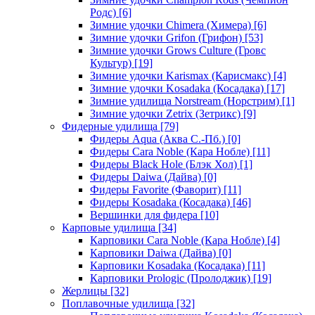
Родс)
[6]
Зимние удочки Chimera (Химера)
[6]
Зимние удочки Grifon (Грифон)
[53]
Зимние удочки Grows Culture (Гровс
Культур)
[19]
Зимние удочки Karismax (Карисмакс)
[4]
Зимние удочки Kosadaka (Косадака)
[17]
Зимние удилища Norstream (Норстрим)
[1]
Зимние удочки Zetrix (Зетрикс)
[9]
Фидерные удилища
[79]
Фидеры Aqua (Аква С.-Пб.)
[0]
Фидеры Cara Noble (Кара Нобле)
[11]
Фидеры Black Hole (Блэк Хол)
[1]
Фидеры Daiwa (Дайва)
[0]
Фидеры Favorite (Фаворит)
[11]
Фидеры Kosadaka (Косадака)
[46]
Вершинки для фидера
[10]
Карповые удилища
[34]
Карповики Cara Noble (Кара Нобле)
[4]
Карповики Daiwa (Дайва)
[0]
Карповики Kosadaka (Косадака)
[11]
Карповики Prologic (Пролоджик)
[19]
Жерлицы
[32]
Поплавочные удилища
[32]