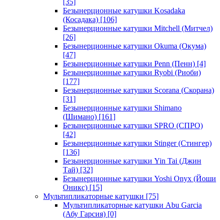
[35]
Безынерционные катушки Kosadaka
(Косадака)
[106]
Безынерционные катушки Mitchell (Митчел)
[26]
Безынерционные катушки Okuma (Окума)
[47]
Безынерционные катушки Penn (Пенн)
[4]
Безынерционные катушки Ryobi (Риоби)
[177]
Безынерционные катушки Scorana (Скорана)
[31]
Безынерционные катушки Shimano
(Шимано)
[161]
Безынерционные катушки SPRO (СПРО)
[42]
Безынерционные катушки Stinger (Стингер)
[136]
Безынерционные катушки Yin Tai (Джин
Тай)
[32]
Безынерционные катушки Yoshi Onyx (Йоши
Оникс)
[15]
Мультипликаторные катушки
[75]
Мультипликаторные катушки Abu Garcia
(Абу Гарсия)
[0]