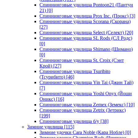
Спиннинговые удилища Pontoon21 (Пантун
21)
[0]
Спиннинговые удилища Prox Inc. (Прокс)
[3]
Спиннинговые удилища Scorana (Скорана)
[27]
Спиннинговые удилища Select (Селект)
[20]
Спиннинговые удилища SL Rods (СЛ Родс)
[0]
Спиннинговые удилища Shimano (Шимано)
[0]
Спиннинговые удилища St. Croix (Сэнт
Крой)
[27]
Спиннинговые удилища Tsuribito
(Тсурибито)
[46]
Спиннинговые удилища Yin Tai (Джин Тай)
[7]
Спиннинговые удилища Yoshi Onyx (Йоши
Оникс)
[16]
Спиннинговые удилища Zemex (Земекс)
[10]
Спиннинговые удилища Zetrix (Зетрикс)
[199]
Спиннинговые удилища б/у
[38]
Зимние удилища
[115]
Зимние удочки Cara Noble (Кара Нобле)
[0]
Зимние удочки Champion Rods (Чемпион