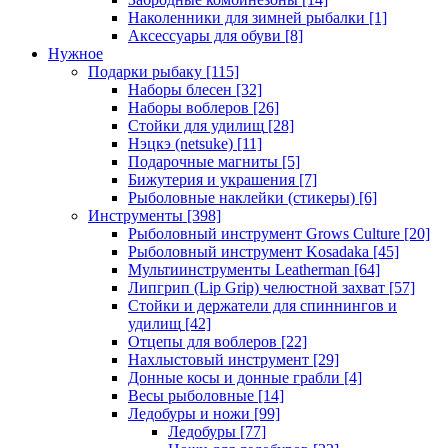
Наколенники для зимней рыбалки
[1]
Аксессуары для обуви
[8]
Нужное
Подарки рыбаку
[115]
Наборы блесен
[32]
Наборы воблеров
[26]
Стойки для удилищ
[28]
Нэцкэ (netsuke)
[11]
Подарочные магниты
[5]
Бижутерия и украшения
[7]
Рыболовные наклейки (стикеры)
[6]
Инструменты
[398]
Рыболовный инструмент Grows Culture
[20]
Рыболовный инструмент Kosadaka
[45]
Мультиинструменты Leatherman
[64]
Липгрип (Lip Grip) челюстной захват
[57]
Стойки и держатели для спиннингов и
удилищ
[42]
Отцепы для воблеров
[22]
Нахлыстовый инструмент
[29]
Донные косы и донные грабли
[4]
Весы рыболовные
[14]
Ледобуры и ножи
[99]
Ледобуры
[77]