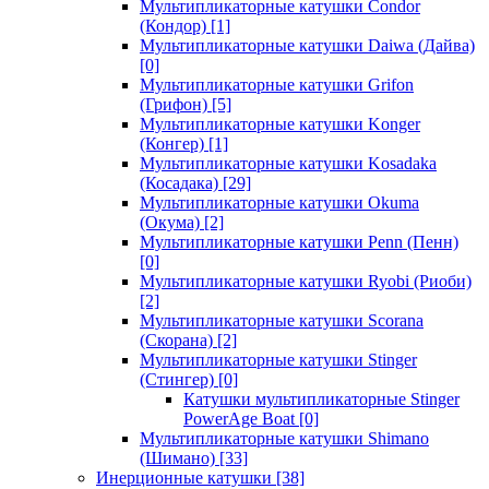
Мультипликаторные катушки Condor
(Кондор)
[1]
Мультипликаторные катушки Daiwa (Дайва)
[0]
Мультипликаторные катушки Grifon
(Грифон)
[5]
Мультипликаторные катушки Konger
(Конгер)
[1]
Мультипликаторные катушки Kosadaka
(Косадака)
[29]
Мультипликаторные катушки Okuma
(Окума)
[2]
Мультипликаторные катушки Penn (Пенн)
[0]
Мультипликаторные катушки Ryobi (Риоби)
[2]
Мультипликаторные катушки Scorana
(Скорана)
[2]
Мультипликаторные катушки Stinger
(Стингер)
[0]
Катушки мультипликаторные Stinger
PowerAge Boat
[0]
Мультипликаторные катушки Shimano
(Шимано)
[33]
Инерционные катушки
[38]