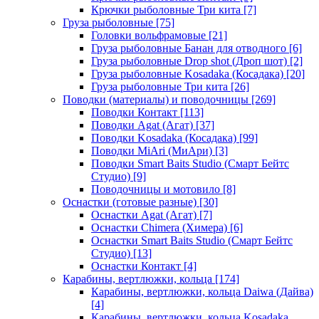
Крючки рыболовные Три кита
[7]
Груза рыболовные
[75]
Головки вольфрамовые
[21]
Груза рыболовные Банан для отводного
[6]
Груза рыболовные Drop shot (Дроп шот)
[2]
Груза рыболовные Kosadaka (Косадака)
[20]
Груза рыболовные Три кита
[26]
Поводки (материалы) и поводочницы
[269]
Поводки Контакт
[113]
Поводки Agat (Агат)
[37]
Поводки Kosadaka (Косадака)
[99]
Поводки MiAri (МиАри)
[3]
Поводки Smart Baits Studio (Смарт Бейтс
Студио)
[9]
Поводочницы и мотовило
[8]
Оснастки (готовые разные)
[30]
Оснастки Agat (Агат)
[7]
Оснастки Chimera (Химера)
[6]
Оснастки Smart Baits Studio (Смарт Бейтс
Студио)
[13]
Оснастки Контакт
[4]
Карабины, вертлюжки, кольца
[174]
Карабины, вертлюжки, кольца Daiwa (Дайва)
[4]
Карабины, вертлюжки, кольца Kosadaka