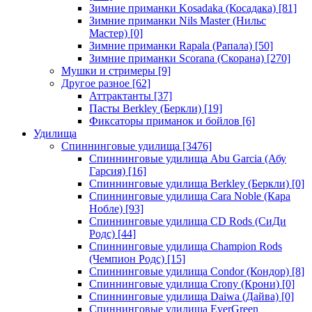
Зимние приманки Kosadaka (Косадака)
[81]
Зимние приманки Nils Master (Нильс
Мастер)
[0]
Зимние приманки Rapala (Рапала)
[50]
Зимние приманки Scorana (Скорана)
[270]
Мушки и стримеры
[9]
Другое разное
[62]
Аттрактанты
[37]
Пасты Berkley (Беркли)
[19]
Фиксаторы приманок и бойлов
[6]
Удилища
Спиннинговые удилища
[3476]
Спиннинговые удилища Abu Garcia (Абу
Гарсия)
[16]
Спиннинговые удилища Berkley (Беркли)
[0]
Спиннинговые удилища Cara Noble (Кара
Нобле)
[93]
Спиннинговые удилища CD Rods (СиДи
Родс)
[44]
Спиннинговые удилища Champion Rods
(Чемпион Родс)
[15]
Спиннинговые удилища Condor (Кондор)
[8]
Спиннинговые удилища Crony (Крони)
[0]
Спиннинговые удилища Daiwa (Дайва)
[0]
Спиннинговые удилища EverGreen