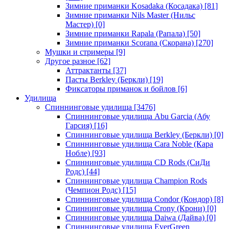
Зимние приманки Kosadaka (Косадака)
[81]
Зимние приманки Nils Master (Нильс
Мастер)
[0]
Зимние приманки Rapala (Рапала)
[50]
Зимние приманки Scorana (Скорана)
[270]
Мушки и стримеры
[9]
Другое разное
[62]
Аттрактанты
[37]
Пасты Berkley (Беркли)
[19]
Фиксаторы приманок и бойлов
[6]
Удилища
Спиннинговые удилища
[3476]
Спиннинговые удилища Abu Garcia (Абу
Гарсия)
[16]
Спиннинговые удилища Berkley (Беркли)
[0]
Спиннинговые удилища Cara Noble (Кара
Нобле)
[93]
Спиннинговые удилища CD Rods (СиДи
Родс)
[44]
Спиннинговые удилища Champion Rods
(Чемпион Родс)
[15]
Спиннинговые удилища Condor (Кондор)
[8]
Спиннинговые удилища Crony (Крони)
[0]
Спиннинговые удилища Daiwa (Дайва)
[0]
Спиннинговые удилища EverGreen