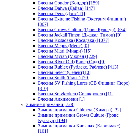
Блесны Condor (Кондор)
[159]
Блесны Daiwa (Дайва)
[147]
Блесны Deps (Дэпс)
[1]
Блесны Extreme Fishing (Экстрим Фишинг)
[367]
Блесны Grows Culture (Гровс Культур)
[634]
Блесны Jackall Timon (Джакал Тимон)
[0]
Блесны Kosadaka (Косадака)
[1077]
Блесны Mepps (Мепс)
[0]
Блесны Miari (Миари)
[15]
Блесны Myran (Мюран)
[229]
Блесны River Old (Ривер Олд)
[0]
Блесны Rublex (Рублекс, Раблекс)
[413]
Блесны Select (Селект)
[0]
Блесны Smith (Смит)
[79]
Блесны SV Fishing Lures (СВ Фишинг Люрс)
[310]
Блесны Solvkroken (Солвкрокен)
[11]
Блесны Алхимовки
[1]
Зимние приманки
[728]
Зимние приманки Chimera (Химера)
[32]
Зимние приманки Grows Culture (Гровс
Культур)
[194]
Зимние приманки Karismax (Каризмакс)
[101]