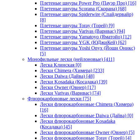
Плетеные шнуры Power Pro (Пауэр Про)
[16]
Плетеные шнуры Scorana (Скорана)
[68]
Плетеные шнуры Spiderwire (Спайдервайр)
[8]
Плетеные шнуры Toray (Торей)
[9]
Плетеные шнуры Varivas (Варивас)
[94]
Плетеные шнуры Yamatoyo (Яматойо)
[12]
Плетеные шнуры YGK (ЮДжиКей)
[62]
Плетеные шнуры Yoshi Onyx (Йоши Оникс)
[5]
Монофильные лески (нейлоновые)
[411]
Леска Клинская
[0]
Лески Chimera (Химера)
[233]
Лески Daiwa (Дайва)
[48]
Лески Kosadaka (Косадака)
[39]
Лески Owner (Овнер)
[17]
Лески Varivas (Варивас)
[74]
Флюрокарбоновые лески
[75]
Лески флюрокарбоновые Chimera (Химера)
[16]
Лески флюрокарбоновые Daiwa (Дайва)
[0]
Лески флюрокарбоновые Kosadaka
(Косадака)
[45]
Лески флюрокарбоновые Owner (Овнер)
[5]
Лески флюрокарбоновые Toray (Торей)
[4]