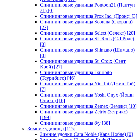
Спиннинговые удилища Pontoon21 (Пантун
21)
[0]
Спиннинговые удилища Prox Inc. (Прокс)
[3]
Спиннинговые удилища Scorana (Скорана)
[27]
Спиннинговые удилища Select (Селект)
[20]
Спиннинговые удилища SL Rods (СЛ Родс)
[0]
Спиннинговые удилища Shimano (Шимано)
[0]
Спиннинговые удилища St. Croix (Сэнт
Крой)
[27]
Спиннинговые удилища Tsuribito
(Тсурибито)
[46]
Спиннинговые удилища Yin Tai (Джин Тай)
[7]
Спиннинговые удилища Yoshi Onyx (Йоши
Оникс)
[16]
Спиннинговые удилища Zemex (Земекс)
[10]
Спиннинговые удилища Zetrix (Зетрикс)
[199]
Спиннинговые удилища б/у
[38]
Зимние удилища
[115]
Зимние удочки Cara Noble (Кара Нобле)
[0]
Зимние удочки Champion Rods (Чемпион