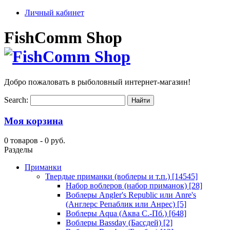
Личный кабинет
FishComm Shop
Добро пожаловать в рыболовный интернет-магазин!
Search:
Моя корзина
0 товаров -
0 руб.
Разделы
Приманки
Твердые приманки (воблеры и т.п.)
[14545]
Набор воблеров (набор приманок)
[28]
Воблеры Angler's Republic или Anre's
(Англерс Репаблик или Анрес)
[5]
Воблеры Aqua (Аква С.-Пб.)
[648]
Воблеры Bassday (Бассдей)
[2]