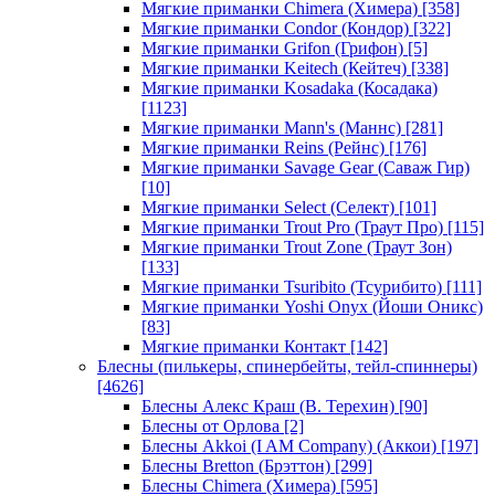
Мягкие приманки Chimera (Химера)
[358]
Мягкие приманки Condor (Кондор)
[322]
Мягкие приманки Grifon (Грифон)
[5]
Мягкие приманки Keitech (Кейтеч)
[338]
Мягкие приманки Kosadaka (Косадака)
[1123]
Мягкие приманки Mann's (Маннс)
[281]
Мягкие приманки Reins (Рейнс)
[176]
Мягкие приманки Savage Gear (Саваж Гир)
[10]
Мягкие приманки Select (Селект)
[101]
Мягкие приманки Trout Pro (Траут Про)
[115]
Мягкие приманки Trout Zone (Траут Зон)
[133]
Мягкие приманки Tsuribito (Тсурибито)
[111]
Мягкие приманки Yoshi Onyx (Йоши Оникс)
[83]
Мягкие приманки Контакт
[142]
Блесны (пилькеры, спинербейты, тейл-спиннеры)
[4626]
Блесны Алекс Краш (В. Терехин)
[90]
Блесны от Орлова
[2]
Блесны Akkoi (I AM Company) (Аккои)
[197]
Блесны Bretton (Брэттон)
[299]
Блесны Chimera (Химера)
[595]