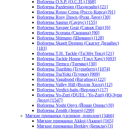
Воблеры O.S.P. (О.С.П.)
[368]
Воблеры Pazdesign (Паздизайн)
[21]
Воблеры Rosso Corsa (Россо Корса)
[91]
Воблеры Rosy Dawn (Рози Даун)
[30]
Воблеры Saurus (Саурус)
[155]
Воблеры Savage Gear (Саваж Гир)
[6]
Воблеры Scorana (Скорана)
[90]
Воблеры Shimano (Шимано)
[128]
Воблеры Skagit Designs (Скагит Дизайнс)
[183]
Воблеры T.H. Tackle (ТиЭйч Текл)
[21]
Воблеры Tackle House (Тэкл Хаус)
[693]
Воблеры Tiemco (Тиемко)
[30]
Воблеры Tsuribito (Тсурибито)
[1074]
Воблеры TsuYoki (Тсуеки)
[909]
Воблеры Vagabond (Вагабонд)
[22]
Воблеры Valley Hill (Волли Хилл)
[12]
Воблеры Verdict-baits (Вердикт)
[17]
Воблеры Yo-Zuri (DUEL / Yo-Zuri) (Ю-Зури
Дюэл)
[1547]
Воблеры Yoshi Onyx (Йоши Оникс)
[0]
Воблеры Zenith (Зенич)
[299]
Мягкие приманки (силикон, поролон)
[3466]
Мягкие приманки Akkoi (Аккои)
[165]
Мягкие приманки Berkley (Беркли)
[3]