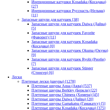
Инерционные катушки Kosadaka (Косадака)
[27]
Инерционные катушки Русснасть (Нельма)
[11]
Запасные шпули для катушек
[38]
Запасные шпули для катушек Daiwa (Дайва)
[5]
Запасные шпули для катушек Favorite
(Фаворит)
[11]
Запасные шпули для катушек Kosadaka
(Косадака)
[0]
Запасные шпули для катушек Okuma (Окума)
[9]
Запасные шпули для катушек Ryobi (Риоби)
[7]
Запасные шпули для катушек Stinger
(Стингер)
[6]
Лески
Плетеные лески (шнуры)
[1278]
Плетеные шнуры Aqua (Аква)
[537]
Плетеные шнуры Berkley (Беркли)
[22]
Плетеные шнуры Chimera (Химера)
[45]
Плетеные шнуры Daiwa (Дайва)
[20]
Плетеные шнуры Gamakatsu (Гамакатсу)
[5]
Плетеные шнуры Kosadaka (Косадака)
[375]