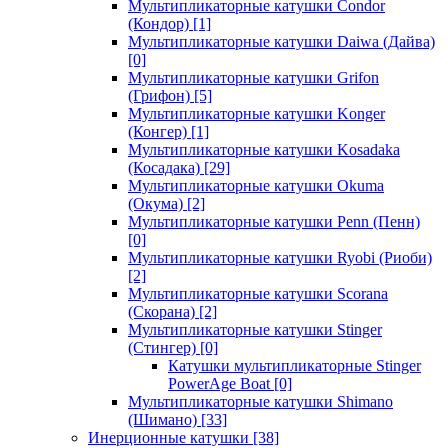
Мультипликаторные катушки Condor
(Кондор)
[1]
Мультипликаторные катушки Daiwa (Дайва)
[0]
Мультипликаторные катушки Grifon
(Грифон)
[5]
Мультипликаторные катушки Konger
(Конгер)
[1]
Мультипликаторные катушки Kosadaka
(Косадака)
[29]
Мультипликаторные катушки Okuma
(Окума)
[2]
Мультипликаторные катушки Penn (Пенн)
[0]
Мультипликаторные катушки Ryobi (Риоби)
[2]
Мультипликаторные катушки Scorana
(Скорана)
[2]
Мультипликаторные катушки Stinger
(Стингер)
[0]
Катушки мультипликаторные Stinger
PowerAge Boat
[0]
Мультипликаторные катушки Shimano
(Шимано)
[33]
Инерционные катушки
[38]