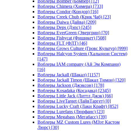
Воблеры Bomber (Бомбер)
[12]
Воблеры Chimera (Химера)
[733]
Воблеры Condor (Кондор)
[16]
Воблеры Creek Chub (Крик Чаб)
[23]
Воблеры Daiwa (Дайва)
[209]
Воблеры Deps (Дэпс)
[245]
Воблеры EverGreen (Эвергрин)
[70]
Воблеры Fishycat (Фишикет)
[508]
Воблеры FLT (ФЛТ)
[46]
Воблеры Grows Culture (Гровс Культур)
[999]
Воблеры Halcyon System (Хальцион Систем)
[147]
Воблеры IAM company (Ай Эм Компани)
[16]
Воблеры Jackall (Шакал)
[1157]
Воблеры Jackall Timon (Шакал Тимон)
[320]
Воблеры Jackson (Джэксон)
[178]
Воблеры Kosadaka (Косадака)
[2345]
Воблеры Little Jack (Литтл Джэк)
[66]
Воблеры LiveTarget (ЛайвТаргет)
[0]
Воблеры Lucky Craft (Лаки Крафт)
[852]
Воблеры Lurefans (Люрфанс)
[23]
Воблеры Megabass (Мегабасс)
[39]
Воблеры MZ Custom Lures (МЗэт Кастом
Люрс)
[30]