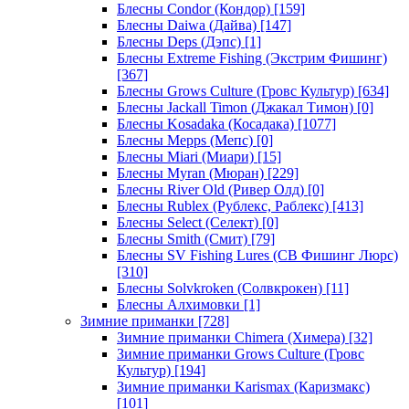
Блесны Condor (Кондор)
[159]
Блесны Daiwa (Дайва)
[147]
Блесны Deps (Дэпс)
[1]
Блесны Extreme Fishing (Экстрим Фишинг)
[367]
Блесны Grows Culture (Гровс Культур)
[634]
Блесны Jackall Timon (Джакал Тимон)
[0]
Блесны Kosadaka (Косадака)
[1077]
Блесны Mepps (Мепс)
[0]
Блесны Miari (Миари)
[15]
Блесны Myran (Мюран)
[229]
Блесны River Old (Ривер Олд)
[0]
Блесны Rublex (Рублекс, Раблекс)
[413]
Блесны Select (Селект)
[0]
Блесны Smith (Смит)
[79]
Блесны SV Fishing Lures (СВ Фишинг Люрс)
[310]
Блесны Solvkroken (Солвкрокен)
[11]
Блесны Алхимовки
[1]
Зимние приманки
[728]
Зимние приманки Chimera (Химера)
[32]
Зимние приманки Grows Culture (Гровс
Культур)
[194]
Зимние приманки Karismax (Каризмакс)
[101]