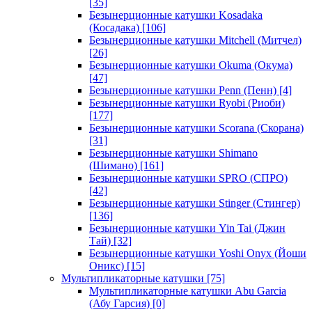
[35]
Безынерционные катушки Kosadaka
(Косадака)
[106]
Безынерционные катушки Mitchell (Митчел)
[26]
Безынерционные катушки Okuma (Окума)
[47]
Безынерционные катушки Penn (Пенн)
[4]
Безынерционные катушки Ryobi (Риоби)
[177]
Безынерционные катушки Scorana (Скорана)
[31]
Безынерционные катушки Shimano
(Шимано)
[161]
Безынерционные катушки SPRO (СПРО)
[42]
Безынерционные катушки Stinger (Стингер)
[136]
Безынерционные катушки Yin Tai (Джин
Тай)
[32]
Безынерционные катушки Yoshi Onyx (Йоши
Оникс)
[15]
Мультипликаторные катушки
[75]
Мультипликаторные катушки Abu Garcia
(Абу Гарсия)
[0]