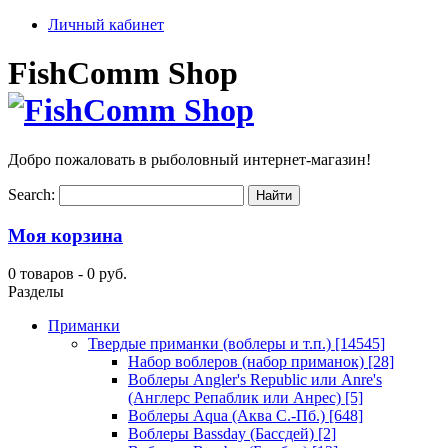
Личный кабинет
FishComm Shop
Добро пожаловать в рыболовный интернет-магазин!
Search:
Моя корзина
0 товаров -
0 руб.
Разделы
Приманки
Твердые приманки (воблеры и т.п.)
[14545]
Набор воблеров (набор приманок)
[28]
Воблеры Angler's Republic или Anre's
(Англерс Репаблик или Анрес)
[5]
Воблеры Aqua (Аква С.-Пб.)
[648]
Воблеры Bassday (Бассдей)
[2]