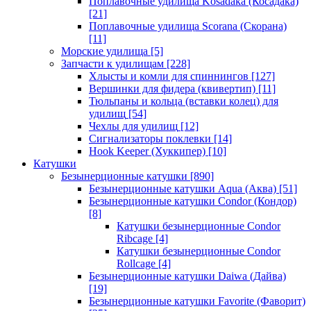
Поплавочные удилища Kosadaka (Косадака)
[21]
Поплавочные удилища Scorana (Скорана)
[11]
Морские удилища
[5]
Запчасти к удилищам
[228]
Хлысты и комли для спиннингов
[127]
Вершинки для фидера (квивертип)
[11]
Тюльпаны и кольца (вставки колец) для
удилищ
[54]
Чехлы для удилищ
[12]
Сигнализаторы поклевки
[14]
Hook Keeper (Хуккипер)
[10]
Катушки
Безынерционные катушки
[890]
Безынерционные катушки Aqua (Аква)
[51]
Безынерционные катушки Condor (Кондор)
[8]
Катушки безынерционные Condor
Ribcage
[4]
Катушки безынерционные Condor
Rollcage
[4]
Безынерционные катушки Daiwa (Дайва)
[19]
Безынерционные катушки Favorite (Фаворит)