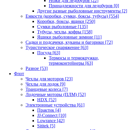
Ножи для ледобуров
[22]
Принадлежности для ледобуров
[0]
Другие разные рыболовные инструменты
[2]
Емкости (коробки, сумки, боксы, тубусы)
[554]
Коробки, боксы, ящики
[250]
Сумки рыболовные
[135]
Тубусы, чехлы, кофры
[158]
Ящики рыболовные зимние
[11]
Садки и подсачеки, куканы и багорики
[72]
Туристическое снаряжение
[63]
Посуда
[63]
Термосы и термокружки,
термоконтейнеры
[63]
Разное
[53]
Флот
Чехлы для моторов
[23]
Чехлы для лодок
[9]
Транцевые колеса
[7]
Лодочные моторы (ПЛМ)
[52]
HDX
[52]
Электронные устройства
[61]
Практик
[4]
JJ-Connect
[10]
Lowrance
[42]
Sititek
[5]