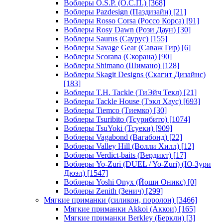
Воблеры O.S.P. (О.С.П.)
[368]
Воблеры Pazdesign (Паздизайн)
[21]
Воблеры Rosso Corsa (Россо Корса)
[91]
Воблеры Rosy Dawn (Рози Даун)
[30]
Воблеры Saurus (Саурус)
[155]
Воблеры Savage Gear (Саваж Гир)
[6]
Воблеры Scorana (Скорана)
[90]
Воблеры Shimano (Шимано)
[128]
Воблеры Skagit Designs (Скагит Дизайнс)
[183]
Воблеры T.H. Tackle (ТиЭйч Текл)
[21]
Воблеры Tackle House (Тэкл Хаус)
[693]
Воблеры Tiemco (Тиемко)
[30]
Воблеры Tsuribito (Тсурибито)
[1074]
Воблеры TsuYoki (Тсуеки)
[909]
Воблеры Vagabond (Вагабонд)
[22]
Воблеры Valley Hill (Волли Хилл)
[12]
Воблеры Verdict-baits (Вердикт)
[17]
Воблеры Yo-Zuri (DUEL / Yo-Zuri) (Ю-Зури
Дюэл)
[1547]
Воблеры Yoshi Onyx (Йоши Оникс)
[0]
Воблеры Zenith (Зенич)
[299]
Мягкие приманки (силикон, поролон)
[3466]
Мягкие приманки Akkoi (Аккои)
[165]
Мягкие приманки Berkley (Беркли)
[3]