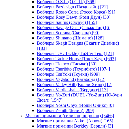
Воблеры O.S.P. (О.С.П.)
[368]
Воблеры Pazdesign (Паздизайн)
[21]
Воблеры Rosso Corsa (Россо Корса)
[91]
Воблеры Rosy Dawn (Рози Даун)
[30]
Воблеры Saurus (Саурус)
[155]
Воблеры Savage Gear (Саваж Гир)
[6]
Воблеры Scorana (Скорана)
[90]
Воблеры Shimano (Шимано)
[128]
Воблеры Skagit Designs (Скагит Дизайнс)
[183]
Воблеры T.H. Tackle (ТиЭйч Текл)
[21]
Воблеры Tackle House (Тэкл Хаус)
[693]
Воблеры Tiemco (Тиемко)
[30]
Воблеры Tsuribito (Тсурибито)
[1074]
Воблеры TsuYoki (Тсуеки)
[909]
Воблеры Vagabond (Вагабонд)
[22]
Воблеры Valley Hill (Волли Хилл)
[12]
Воблеры Verdict-baits (Вердикт)
[17]
Воблеры Yo-Zuri (DUEL / Yo-Zuri) (Ю-Зури
Дюэл)
[1547]
Воблеры Yoshi Onyx (Йоши Оникс)
[0]
Воблеры Zenith (Зенич)
[299]
Мягкие приманки (силикон, поролон)
[3466]
Мягкие приманки Akkoi (Аккои)
[165]
Мягкие приманки Berkley (Беркли)
[3]