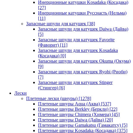
Инерционные катушки Kosadaka (Косадака)
[27]
Инерционные катушки Русснасть (Нельма)
[11]
Запасные шпули для катушек
[38]
Запасные шпули для катушек Daiwa (Дайва)
[5]
Запасные шпули для катушек Favorite
(Фаворит)
[11]
Запасные шпули для катушек Kosadaka
(Косадака)
[0]
Запасные шпули для катушек Okuma (Окума)
[9]
Запасные шпули для катушек Ryobi (Риоби)
[7]
Запасные шпули для катушек Stinger
(Стингер)
[6]
Лески
Плетеные лески (шнуры)
[1278]
Плетеные шнуры Aqua (Аква)
[537]
Плетеные шнуры Berkley (Беркли)
[22]
Плетеные шнуры Chimera (Химера)
[45]
Плетеные шнуры Daiwa (Дайва)
[20]
Плетеные шнуры Gamakatsu (Гамакатсу)
[5]
Плетеные шнуры Kosadaka (Косадака)
[375]