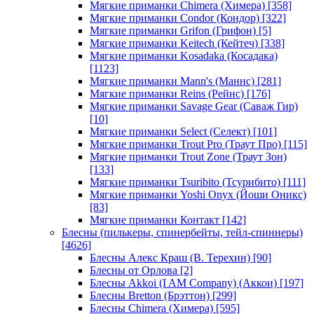
Мягкие приманки Chimera (Химера)
[358]
Мягкие приманки Condor (Кондор)
[322]
Мягкие приманки Grifon (Грифон)
[5]
Мягкие приманки Keitech (Кейтеч)
[338]
Мягкие приманки Kosadaka (Косадака)
[1123]
Мягкие приманки Mann's (Маннс)
[281]
Мягкие приманки Reins (Рейнс)
[176]
Мягкие приманки Savage Gear (Саваж Гир)
[10]
Мягкие приманки Select (Селект)
[101]
Мягкие приманки Trout Pro (Траут Про)
[115]
Мягкие приманки Trout Zone (Траут Зон)
[133]
Мягкие приманки Tsuribito (Тсурибито)
[111]
Мягкие приманки Yoshi Onyx (Йоши Оникс)
[83]
Мягкие приманки Контакт
[142]
Блесны (пилькеры, спинербейты, тейл-спиннеры)
[4626]
Блесны Алекс Краш (В. Терехин)
[90]
Блесны от Орлова
[2]
Блесны Akkoi (I AM Company) (Аккои)
[197]
Блесны Bretton (Брэттон)
[299]
Блесны Chimera (Химера)
[595]