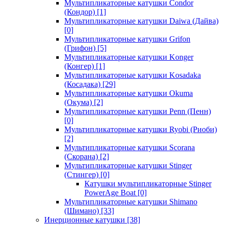
Мультипликаторные катушки Condor
(Кондор)
[1]
Мультипликаторные катушки Daiwa (Дайва)
[0]
Мультипликаторные катушки Grifon
(Грифон)
[5]
Мультипликаторные катушки Konger
(Конгер)
[1]
Мультипликаторные катушки Kosadaka
(Косадака)
[29]
Мультипликаторные катушки Okuma
(Окума)
[2]
Мультипликаторные катушки Penn (Пенн)
[0]
Мультипликаторные катушки Ryobi (Риоби)
[2]
Мультипликаторные катушки Scorana
(Скорана)
[2]
Мультипликаторные катушки Stinger
(Стингер)
[0]
Катушки мультипликаторные Stinger
PowerAge Boat
[0]
Мультипликаторные катушки Shimano
(Шимано)
[33]
Инерционные катушки
[38]