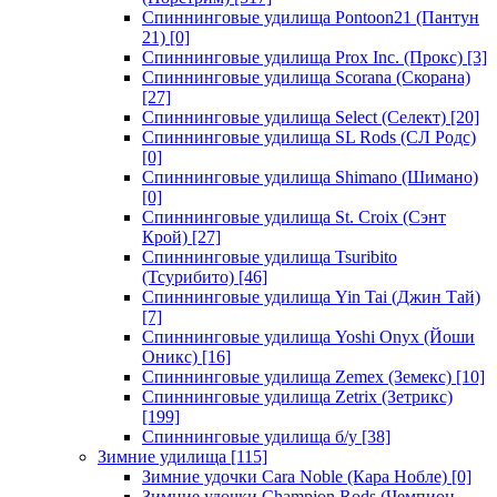
Спиннинговые удилища Pontoon21 (Пантун
21)
[0]
Спиннинговые удилища Prox Inc. (Прокс)
[3]
Спиннинговые удилища Scorana (Скорана)
[27]
Спиннинговые удилища Select (Селект)
[20]
Спиннинговые удилища SL Rods (СЛ Родс)
[0]
Спиннинговые удилища Shimano (Шимано)
[0]
Спиннинговые удилища St. Croix (Сэнт
Крой)
[27]
Спиннинговые удилища Tsuribito
(Тсурибито)
[46]
Спиннинговые удилища Yin Tai (Джин Тай)
[7]
Спиннинговые удилища Yoshi Onyx (Йоши
Оникс)
[16]
Спиннинговые удилища Zemex (Земекс)
[10]
Спиннинговые удилища Zetrix (Зетрикс)
[199]
Спиннинговые удилища б/у
[38]
Зимние удилища
[115]
Зимние удочки Cara Noble (Кара Нобле)
[0]
Зимние удочки Champion Rods (Чемпион