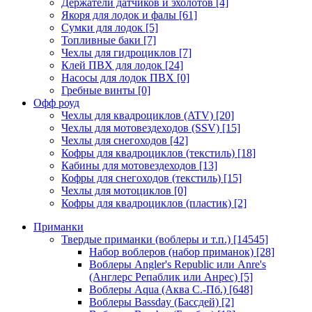
Держатели датчиков и эхолотов
[4]
Якоря для лодок и фалы
[61]
Сумки для лодок
[5]
Топливные баки
[7]
Чехлы для гидроциклов
[7]
Клей ПВХ для лодок
[24]
Насосы для лодок ПВХ
[0]
Гребные винты
[0]
Офф роуд
Чехлы для квадроциклов (ATV)
[20]
Чехлы для мотовездеходов (SSV)
[15]
Чехлы для снегоходов
[42]
Кофры для квадроциклов (текстиль)
[18]
Кабины для мотовездеходов
[13]
Кофры для снегоходов (текстиль)
[15]
Чехлы для мотоциклов
[0]
Кофры для квадроциклов (пластик)
[2]
Приманки
Твердые приманки (воблеры и т.п.)
[14545]
Набор воблеров (набор приманок)
[28]
Воблеры Angler's Republic или Anre's
(Англерс Репаблик или Анрес)
[5]
Воблеры Aqua (Аква С.-Пб.)
[648]
Воблеры Bassday (Бассдей)
[2]