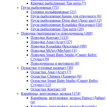
Крючки рыболовные Три кита
[7]
Груза рыболовные
[75]
Головки вольфрамовые
[21]
Груза рыболовные Банан для отводного
[6]
Груза рыболовные Drop shot (Дроп шот)
[2]
Груза рыболовные Kosadaka (Косадака)
[20]
Груза рыболовные Три кита
[26]
Поводки (материалы) и поводочницы
[269]
Поводки Контакт
[113]
Поводки Agat (Агат)
[37]
Поводки Kosadaka (Косадака)
[99]
Поводки MiAri (МиАри)
[3]
Поводки Smart Baits Studio (Смарт Бейтс
Студио)
[9]
Поводочницы и мотовило
[8]
Оснастки (готовые разные)
[30]
Оснастки Agat (Агат)
[7]
Оснастки Chimera (Химера)
[6]
Оснастки Smart Baits Studio (Смарт Бейтс
Студио)
[13]
Оснастки Контакт
[4]
Карабины, вертлюжки, кольца
[174]
Карабины, вертлюжки, кольца Daiwa (Дайва)
[4]
Карабины, вертлюжки, кольца Kosadaka