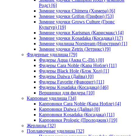
Родс)
[6]
Зимние удочки Chimera (Химера)
[6]
Зимние удочки Grifon (Грифон)
[53]
Зимние удочки Grows Culture (Гровс
Культур)
[19]
Зимние удочки Karismax (Карисмакс)
[4]
Зимние удочки Kosadaka (Косадака)
[17]
Зимние удилища Norstream (Норстрим)
[1]
Зимние удочки Zetrix (Зетрикс)
[9]
Фидерные удилища
[79]
Фидеры Aqua (Аква С.-Пб.)
[0]
Фидеры Cara Noble (Кара Нобле)
[11]
Фидеры Black Hole (Блэк Хол)
[1]
Фидеры Daiwa (Дайва)
[0]
Фидеры Favorite (Фаворит)
[11]
Фидеры Kosadaka (Косадака)
[46]
Вершинки для фидера
[10]
Карповые удилища
[34]
Карповики Cara Noble (Кара Нобле)
[4]
Карповики Daiwa (Дайва)
[0]
Карповики Kosadaka (Косадака)
[11]
Карповики Prologic (Пролоджик)
[19]
Жерлицы
[32]
Поплавочные удилища
[32]