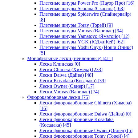
Плетеные шнуры Power Pro (Пауэр Про)
[16]
Плетеные шнуры Scorana (Скорана)
[68]
Плетеные шнуры Spiderwire (Спайдервайр)
[8]
Плетеные шнуры Toray (Торей)
[9]
Плетеные шнуры Varivas (Варивас)
[94]
Плетеные шнуры Yamatoyo (Яматойо)
[12]
Плетеные шнуры YGK (ЮДжиКей)
[62]
Плетеные шнуры Yoshi Onyx (Йоши Оникс)
[5]
Монофильные лески (нейлоновые)
[411]
Леска Клинская
[0]
Лески Chimera (Химера)
[233]
Лески Daiwa (Дайва)
[48]
Лески Kosadaka (Косадака)
[39]
Лески Owner (Овнер)
[17]
Лески Varivas (Варивас)
[74]
Флюрокарбоновые лески
[75]
Лески флюрокарбоновые Chimera (Химера)
[16]
Лески флюрокарбоновые Daiwa (Дайва)
[0]
Лески флюрокарбоновые Kosadaka
(Косадака)
[45]
Лески флюрокарбоновые Owner (Овнер)
[5]
Лески флюрокарбоновые Toray (Торей)
[4]