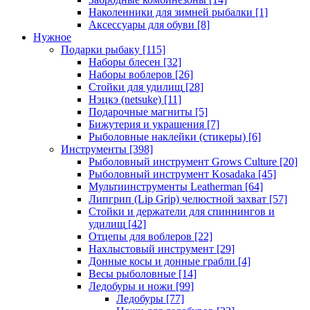
Наколенники для зимней рыбалки
[1]
Аксессуары для обуви
[8]
Нужное
Подарки рыбаку
[115]
Наборы блесен
[32]
Наборы воблеров
[26]
Стойки для удилищ
[28]
Нэцкэ (netsuke)
[11]
Подарочные магниты
[5]
Бижутерия и украшения
[7]
Рыболовные наклейки (стикеры)
[6]
Инструменты
[398]
Рыболовный инструмент Grows Culture
[20]
Рыболовный инструмент Kosadaka
[45]
Мультиинструменты Leatherman
[64]
Липгрип (Lip Grip) челюстной захват
[57]
Стойки и держатели для спиннингов и
удилищ
[42]
Отцепы для воблеров
[22]
Нахлыстовый инструмент
[29]
Донные косы и донные грабли
[4]
Весы рыболовные
[14]
Ледобуры и ножи
[99]
Ледобуры
[77]