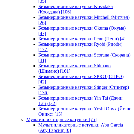
[35]
Безынерционные катушки Kosadaka
(Косадака)
[106]
Безынерционные катушки Mitchell (Митчел)
[26]
Безынерционные катушки Okuma (Окума)
[47]
Безынерционные катушки Penn (Пенн)
[4]
Безынерционные катушки Ryobi (Риоби)
[177]
Безынерционные катушки Scorana (Скорана)
[31]
Безынерционные катушки Shimano
(Шимано)
[161]
Безынерционные катушки SPRO (СПРО)
[42]
Безынерционные катушки Stinger (Стингер)
[136]
Безынерционные катушки Yin Tai (Джин
Тай)
[32]
Безынерционные катушки Yoshi Onyx (Йоши
Оникс)
[15]
Мультипликаторные катушки
[75]
Мультипликаторные катушки Abu Garcia
(Абу Гарсия)
[0]