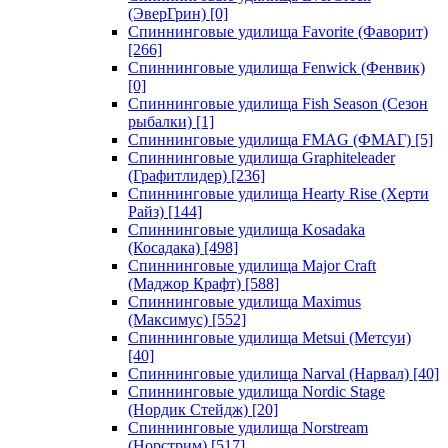
(ЭверГрин)
[0]
Спиннинговые удилища Favorite (Фаворит)
[266]
Спиннинговые удилища Fenwick (Фенвик)
[0]
Спиннинговые удилища Fish Season (Сезон
рыбалки)
[1]
Спиннинговые удилища FMAG (ФМАГ)
[5]
Спиннинговые удилища Graphiteleader
(Графитлидер)
[236]
Спиннинговые удилища Hearty Rise (Херти
Райз)
[144]
Спиннинговые удилища Kosadaka
(Косадака)
[498]
Спиннинговые удилища Major Craft
(Маджор Крафт)
[588]
Спиннинговые удилища Maximus
(Максимус)
[552]
Спиннинговые удилища Metsui (Метсуи)
[40]
Спиннинговые удилища Narval (Нарвал)
[40]
Спиннинговые удилища Nordic Stage
(Нордик Стейдж)
[20]
Спиннинговые удилища Norstream
(Норстрим)
[517]