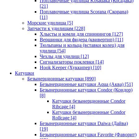
Поплавочные удилища Kosadaka (Косадака)
[21]
Поплавочные удилища Scorana (Скорана)
[11]
Морские удилища
[5]
Запчасти к удилищам
[228]
Хлысты и комли для спиннингов
[127]
Вершинки для фидера (квивертип)
[11]
Тюльпаны и кольца (вставки колец) для
удилищ
[54]
Чехлы для удилищ
[12]
Сигнализаторы поклевки
[14]
Hook Keeper (Хуккипер)
[10]
Катушки
Безынерционные катушки
[890]
Безынерционные катушки Aqua (Аква)
[51]
Безынерционные катушки Condor (Кондор)
[8]
Катушки безынерционные Condor
Ribcage
[4]
Катушки безынерционные Condor
Rollcage
[4]
Безынерционные катушки Daiwa (Дайва)
[19]
Безынерционные катушки Favorite (Фаворит)