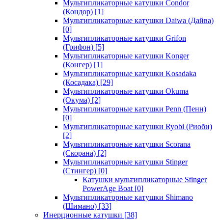
Мультипликаторные катушки Condor
(Кондор)
[1]
Мультипликаторные катушки Daiwa (Дайва)
[0]
Мультипликаторные катушки Grifon
(Грифон)
[5]
Мультипликаторные катушки Konger
(Конгер)
[1]
Мультипликаторные катушки Kosadaka
(Косадака)
[29]
Мультипликаторные катушки Okuma
(Окума)
[2]
Мультипликаторные катушки Penn (Пенн)
[0]
Мультипликаторные катушки Ryobi (Риоби)
[2]
Мультипликаторные катушки Scorana
(Скорана)
[2]
Мультипликаторные катушки Stinger
(Стингер)
[0]
Катушки мультипликаторные Stinger
PowerAge Boat
[0]
Мультипликаторные катушки Shimano
(Шимано)
[33]
Инерционные катушки
[38]