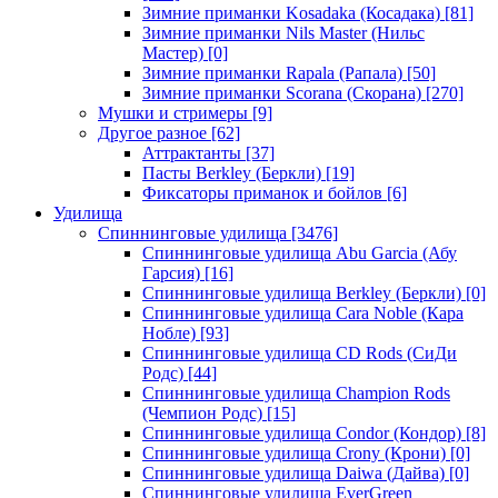
Зимние приманки Kosadaka (Косадака)
[81]
Зимние приманки Nils Master (Нильс
Мастер)
[0]
Зимние приманки Rapala (Рапала)
[50]
Зимние приманки Scorana (Скорана)
[270]
Мушки и стримеры
[9]
Другое разное
[62]
Аттрактанты
[37]
Пасты Berkley (Беркли)
[19]
Фиксаторы приманок и бойлов
[6]
Удилища
Спиннинговые удилища
[3476]
Спиннинговые удилища Abu Garcia (Абу
Гарсия)
[16]
Спиннинговые удилища Berkley (Беркли)
[0]
Спиннинговые удилища Cara Noble (Кара
Нобле)
[93]
Спиннинговые удилища CD Rods (СиДи
Родс)
[44]
Спиннинговые удилища Champion Rods
(Чемпион Родс)
[15]
Спиннинговые удилища Condor (Кондор)
[8]
Спиннинговые удилища Crony (Крони)
[0]
Спиннинговые удилища Daiwa (Дайва)
[0]
Спиннинговые удилища EverGreen