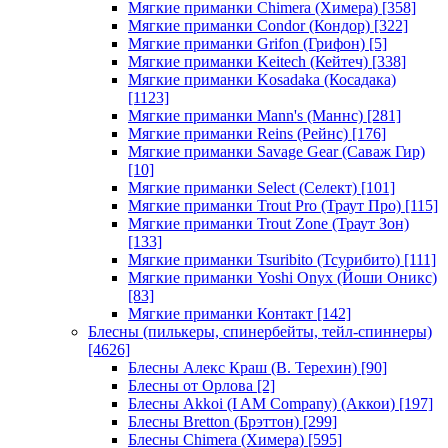
Мягкие приманки Chimera (Химера)
[358]
Мягкие приманки Condor (Кондор)
[322]
Мягкие приманки Grifon (Грифон)
[5]
Мягкие приманки Keitech (Кейтеч)
[338]
Мягкие приманки Kosadaka (Косадака)
[1123]
Мягкие приманки Mann's (Маннс)
[281]
Мягкие приманки Reins (Рейнс)
[176]
Мягкие приманки Savage Gear (Саваж Гир)
[10]
Мягкие приманки Select (Селект)
[101]
Мягкие приманки Trout Pro (Траут Про)
[115]
Мягкие приманки Trout Zone (Траут Зон)
[133]
Мягкие приманки Tsuribito (Тсурибито)
[111]
Мягкие приманки Yoshi Onyx (Йоши Оникс)
[83]
Мягкие приманки Контакт
[142]
Блесны (пилькеры, спинербейты, тейл-спиннеры)
[4626]
Блесны Алекс Краш (В. Терехин)
[90]
Блесны от Орлова
[2]
Блесны Akkoi (I AM Company) (Аккои)
[197]
Блесны Bretton (Брэттон)
[299]
Блесны Chimera (Химера)
[595]