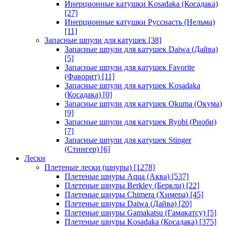
Инерционные катушки Kosadaka (Косадака)
[27]
Инерционные катушки Русснасть (Нельма)
[11]
Запасные шпули для катушек
[38]
Запасные шпули для катушек Daiwa (Дайва)
[5]
Запасные шпули для катушек Favorite
(Фаворит)
[11]
Запасные шпули для катушек Kosadaka
(Косадака)
[0]
Запасные шпули для катушек Okuma (Окума)
[9]
Запасные шпули для катушек Ryobi (Риоби)
[7]
Запасные шпули для катушек Stinger
(Стингер)
[6]
Лески
Плетеные лески (шнуры)
[1278]
Плетеные шнуры Aqua (Аква)
[537]
Плетеные шнуры Berkley (Беркли)
[22]
Плетеные шнуры Chimera (Химера)
[45]
Плетеные шнуры Daiwa (Дайва)
[20]
Плетеные шнуры Gamakatsu (Гамакатсу)
[5]
Плетеные шнуры Kosadaka (Косадака)
[375]