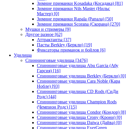
Зимние приманки Kosadaka (Косадака)
[81]
Зимние приманки Nils Master (Нильс
Мастер)
[0]
Зимние приманки Rapala (Рапала)
[50]
Зимние приманки Scorana (Скорана)
[270]
Мушки и стримеры
[9]
Другое разное
[62]
Аттрактанты
[37]
Пасты Berkley (Беркли)
[19]
Фиксаторы приманок и бойлов
[6]
Удилища
Спиннинговые удилища
[3476]
Спиннинговые удилища Abu Garcia (Абу
Гарсия)
[16]
Спиннинговые удилища Berkley (Беркли)
[0]
Спиннинговые удилища Cara Noble (Кара
Нобле)
[93]
Спиннинговые удилища CD Rods (СиДи
Родс)
[44]
Спиннинговые удилища Champion Rods
(Чемпион Родс)
[15]
Спиннинговые удилища Condor (Кондор)
[8]
Спиннинговые удилища Crony (Крони)
[0]
Спиннинговые удилища Daiwa (Дайва)
[0]
Спиннинговые удилища EverGreen