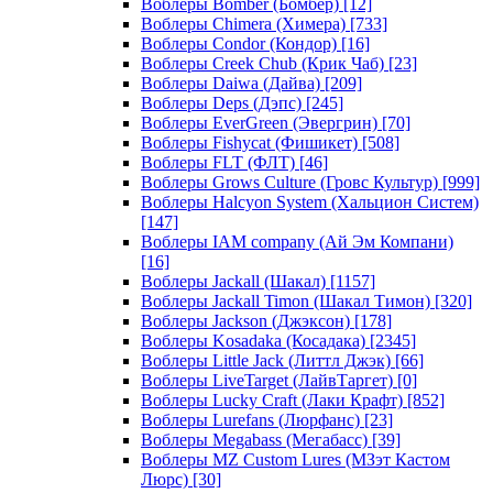
Воблеры Bomber (Бомбер)
[12]
Воблеры Chimera (Химера)
[733]
Воблеры Condor (Кондор)
[16]
Воблеры Creek Chub (Крик Чаб)
[23]
Воблеры Daiwa (Дайва)
[209]
Воблеры Deps (Дэпс)
[245]
Воблеры EverGreen (Эвергрин)
[70]
Воблеры Fishycat (Фишикет)
[508]
Воблеры FLT (ФЛТ)
[46]
Воблеры Grows Culture (Гровс Культур)
[999]
Воблеры Halcyon System (Хальцион Систем)
[147]
Воблеры IAM company (Ай Эм Компани)
[16]
Воблеры Jackall (Шакал)
[1157]
Воблеры Jackall Timon (Шакал Тимон)
[320]
Воблеры Jackson (Джэксон)
[178]
Воблеры Kosadaka (Косадака)
[2345]
Воблеры Little Jack (Литтл Джэк)
[66]
Воблеры LiveTarget (ЛайвТаргет)
[0]
Воблеры Lucky Craft (Лаки Крафт)
[852]
Воблеры Lurefans (Люрфанс)
[23]
Воблеры Megabass (Мегабасс)
[39]
Воблеры MZ Custom Lures (МЗэт Кастом
Люрс)
[30]