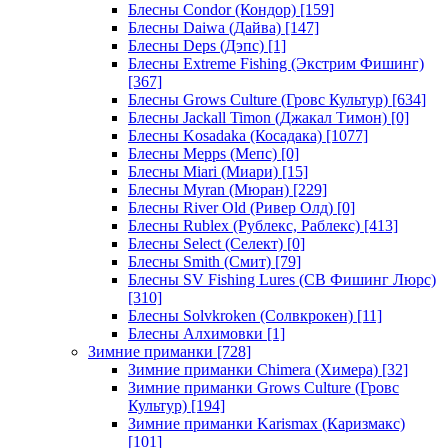
Блесны Condor (Кондор)
[159]
Блесны Daiwa (Дайва)
[147]
Блесны Deps (Дэпс)
[1]
Блесны Extreme Fishing (Экстрим Фишинг)
[367]
Блесны Grows Culture (Гровс Культур)
[634]
Блесны Jackall Timon (Джакал Тимон)
[0]
Блесны Kosadaka (Косадака)
[1077]
Блесны Mepps (Мепс)
[0]
Блесны Miari (Миари)
[15]
Блесны Myran (Мюран)
[229]
Блесны River Old (Ривер Олд)
[0]
Блесны Rublex (Рублекс, Раблекс)
[413]
Блесны Select (Селект)
[0]
Блесны Smith (Смит)
[79]
Блесны SV Fishing Lures (СВ Фишинг Люрс)
[310]
Блесны Solvkroken (Солвкрокен)
[11]
Блесны Алхимовки
[1]
Зимние приманки
[728]
Зимние приманки Chimera (Химера)
[32]
Зимние приманки Grows Culture (Гровс
Культур)
[194]
Зимние приманки Karismax (Каризмакс)
[101]