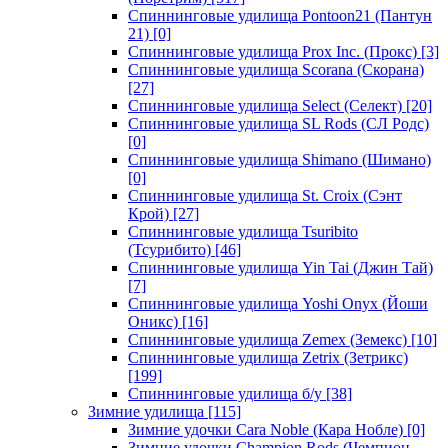
Спиннинговые удилища Pontoon21 (Пантун
21)
[0]
Спиннинговые удилища Prox Inc. (Прокс)
[3]
Спиннинговые удилища Scorana (Скорана)
[27]
Спиннинговые удилища Select (Селект)
[20]
Спиннинговые удилища SL Rods (СЛ Родс)
[0]
Спиннинговые удилища Shimano (Шимано)
[0]
Спиннинговые удилища St. Croix (Сэнт
Крой)
[27]
Спиннинговые удилища Tsuribito
(Тсурибито)
[46]
Спиннинговые удилища Yin Tai (Джин Тай)
[7]
Спиннинговые удилища Yoshi Onyx (Йоши
Оникс)
[16]
Спиннинговые удилища Zemex (Земекс)
[10]
Спиннинговые удилища Zetrix (Зетрикс)
[199]
Спиннинговые удилища б/у
[38]
Зимние удилища
[115]
Зимние удочки Cara Noble (Кара Нобле)
[0]
Зимние удочки Champion Rods (Чемпион