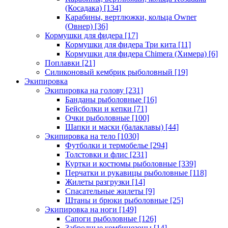
(Косадака)
[134]
Карабины, вертлюжки, кольца Owner
(Овнер)
[36]
Кормушки для фидера
[17]
Кормушки для фидера Три кита
[11]
Кормушки для фидера Chimera (Химера)
[6]
Поплавки
[21]
Силиконовый кембрик рыболовный
[19]
Экипировка
Экипировка на голову
[231]
Банданы рыболовные
[16]
Бейсболки и кепки
[71]
Очки рыболовные
[100]
Шапки и маски (балаклавы)
[44]
Экипировка на тело
[1030]
Футболки и термобелье
[294]
Толстовки и флис
[231]
Куртки и костюмы рыболовные
[339]
Перчатки и рукавицы рыболовные
[118]
Жилеты разгрузки
[14]
Спасательные жилеты
[9]
Штаны и брюки рыболовные
[25]
Экипировка на ноги
[149]
Сапоги рыболовные
[126]
Забродные комбинезоны
[14]