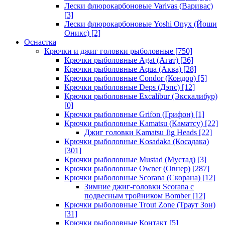
Лески флюрокарбоновые Varivas (Варивас)
[3]
Лески флюрокарбоновые Yoshi Onyx (Йоши
Оникс)
[2]
Оснастка
Крючки и джиг головки рыболовные
[750]
Крючки рыболовные Agat (Агат)
[36]
Крючки рыболовные Aqua (Аква)
[28]
Крючки рыболовные Condor (Кондор)
[5]
Крючки рыболовные Deps (Дэпс)
[12]
Крючки рыболовные Excalibur (Экскалибур)
[0]
Крючки рыболовные Grifon (Грифон)
[1]
Крючки рыболовные Kamatsu (Каматсу)
[22]
Джиг головки Kamatsu Jig Heads
[22]
Крючки рыболовные Kosadaka (Косадака)
[301]
Крючки рыболовные Mustad (Мустад)
[3]
Крючки рыболовные Owner (Овнер)
[287]
Крючки рыболовные Scorana (Скорана)
[12]
Зимние джиг-головки Scorana с
подвесным тройником Bomber
[12]
Крючки рыболовные Trout Zone (Траут Зон)
[31]
Крючки рыболовные Контакт
[5]