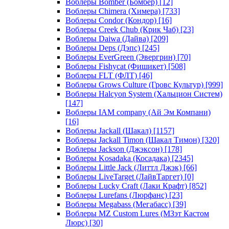
Воблеры Bomber (Бомбер)
[12]
Воблеры Chimera (Химера)
[733]
Воблеры Condor (Кондор)
[16]
Воблеры Creek Chub (Крик Чаб)
[23]
Воблеры Daiwa (Дайва)
[209]
Воблеры Deps (Дэпс)
[245]
Воблеры EverGreen (Эвергрин)
[70]
Воблеры Fishycat (Фишикет)
[508]
Воблеры FLT (ФЛТ)
[46]
Воблеры Grows Culture (Гровс Культур)
[999]
Воблеры Halcyon System (Хальцион Систем)
[147]
Воблеры IAM company (Ай Эм Компани)
[16]
Воблеры Jackall (Шакал)
[1157]
Воблеры Jackall Timon (Шакал Тимон)
[320]
Воблеры Jackson (Джэксон)
[178]
Воблеры Kosadaka (Косадака)
[2345]
Воблеры Little Jack (Литтл Джэк)
[66]
Воблеры LiveTarget (ЛайвТаргет)
[0]
Воблеры Lucky Craft (Лаки Крафт)
[852]
Воблеры Lurefans (Люрфанс)
[23]
Воблеры Megabass (Мегабасс)
[39]
Воблеры MZ Custom Lures (МЗэт Кастом
Люрс)
[30]