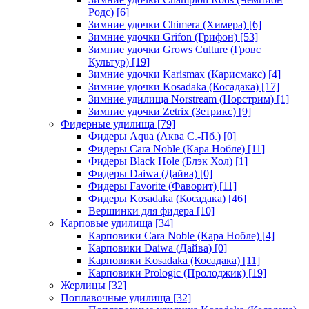
Родс)
[6]
Зимние удочки Chimera (Химера)
[6]
Зимние удочки Grifon (Грифон)
[53]
Зимние удочки Grows Culture (Гровс
Культур)
[19]
Зимние удочки Karismax (Карисмакс)
[4]
Зимние удочки Kosadaka (Косадака)
[17]
Зимние удилища Norstream (Норстрим)
[1]
Зимние удочки Zetrix (Зетрикс)
[9]
Фидерные удилища
[79]
Фидеры Aqua (Аква С.-Пб.)
[0]
Фидеры Cara Noble (Кара Нобле)
[11]
Фидеры Black Hole (Блэк Хол)
[1]
Фидеры Daiwa (Дайва)
[0]
Фидеры Favorite (Фаворит)
[11]
Фидеры Kosadaka (Косадака)
[46]
Вершинки для фидера
[10]
Карповые удилища
[34]
Карповики Cara Noble (Кара Нобле)
[4]
Карповики Daiwa (Дайва)
[0]
Карповики Kosadaka (Косадака)
[11]
Карповики Prologic (Пролоджик)
[19]
Жерлицы
[32]
Поплавочные удилища
[32]