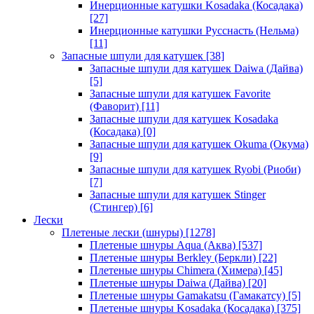
Инерционные катушки Kosadaka (Косадака)
[27]
Инерционные катушки Русснасть (Нельма)
[11]
Запасные шпули для катушек
[38]
Запасные шпули для катушек Daiwa (Дайва)
[5]
Запасные шпули для катушек Favorite
(Фаворит)
[11]
Запасные шпули для катушек Kosadaka
(Косадака)
[0]
Запасные шпули для катушек Okuma (Окума)
[9]
Запасные шпули для катушек Ryobi (Риоби)
[7]
Запасные шпули для катушек Stinger
(Стингер)
[6]
Лески
Плетеные лески (шнуры)
[1278]
Плетеные шнуры Aqua (Аква)
[537]
Плетеные шнуры Berkley (Беркли)
[22]
Плетеные шнуры Chimera (Химера)
[45]
Плетеные шнуры Daiwa (Дайва)
[20]
Плетеные шнуры Gamakatsu (Гамакатсу)
[5]
Плетеные шнуры Kosadaka (Косадака)
[375]