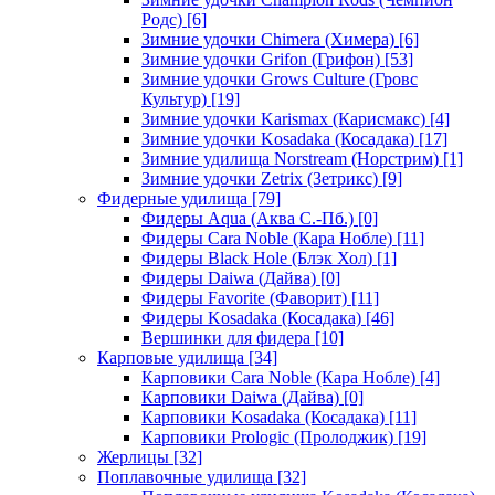
Родс)
[6]
Зимние удочки Chimera (Химера)
[6]
Зимние удочки Grifon (Грифон)
[53]
Зимние удочки Grows Culture (Гровс
Культур)
[19]
Зимние удочки Karismax (Карисмакс)
[4]
Зимние удочки Kosadaka (Косадака)
[17]
Зимние удилища Norstream (Норстрим)
[1]
Зимние удочки Zetrix (Зетрикс)
[9]
Фидерные удилища
[79]
Фидеры Aqua (Аква С.-Пб.)
[0]
Фидеры Cara Noble (Кара Нобле)
[11]
Фидеры Black Hole (Блэк Хол)
[1]
Фидеры Daiwa (Дайва)
[0]
Фидеры Favorite (Фаворит)
[11]
Фидеры Kosadaka (Косадака)
[46]
Вершинки для фидера
[10]
Карповые удилища
[34]
Карповики Cara Noble (Кара Нобле)
[4]
Карповики Daiwa (Дайва)
[0]
Карповики Kosadaka (Косадака)
[11]
Карповики Prologic (Пролоджик)
[19]
Жерлицы
[32]
Поплавочные удилища
[32]