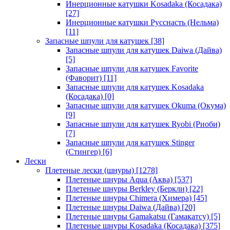
Инерционные катушки Kosadaka (Косадака)
[27]
Инерционные катушки Русснасть (Нельма)
[11]
Запасные шпули для катушек
[38]
Запасные шпули для катушек Daiwa (Дайва)
[5]
Запасные шпули для катушек Favorite
(Фаворит)
[11]
Запасные шпули для катушек Kosadaka
(Косадака)
[0]
Запасные шпули для катушек Okuma (Окума)
[9]
Запасные шпули для катушек Ryobi (Риоби)
[7]
Запасные шпули для катушек Stinger
(Стингер)
[6]
Лески
Плетеные лески (шнуры)
[1278]
Плетеные шнуры Aqua (Аква)
[537]
Плетеные шнуры Berkley (Беркли)
[22]
Плетеные шнуры Chimera (Химера)
[45]
Плетеные шнуры Daiwa (Дайва)
[20]
Плетеные шнуры Gamakatsu (Гамакатсу)
[5]
Плетеные шнуры Kosadaka (Косадака)
[375]