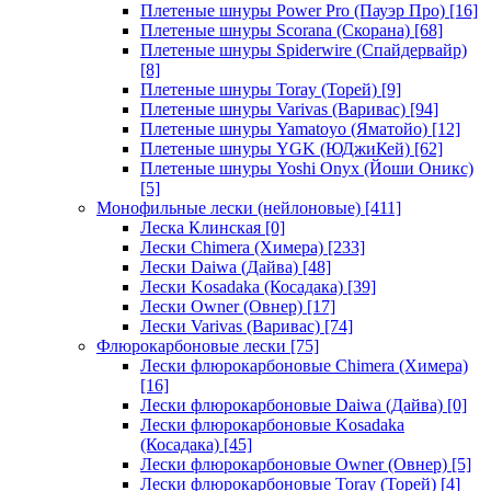
Плетеные шнуры Power Pro (Пауэр Про)
[16]
Плетеные шнуры Scorana (Скорана)
[68]
Плетеные шнуры Spiderwire (Спайдервайр)
[8]
Плетеные шнуры Toray (Торей)
[9]
Плетеные шнуры Varivas (Варивас)
[94]
Плетеные шнуры Yamatoyo (Яматойо)
[12]
Плетеные шнуры YGK (ЮДжиКей)
[62]
Плетеные шнуры Yoshi Onyx (Йоши Оникс)
[5]
Монофильные лески (нейлоновые)
[411]
Леска Клинская
[0]
Лески Chimera (Химера)
[233]
Лески Daiwa (Дайва)
[48]
Лески Kosadaka (Косадака)
[39]
Лески Owner (Овнер)
[17]
Лески Varivas (Варивас)
[74]
Флюрокарбоновые лески
[75]
Лески флюрокарбоновые Chimera (Химера)
[16]
Лески флюрокарбоновые Daiwa (Дайва)
[0]
Лески флюрокарбоновые Kosadaka
(Косадака)
[45]
Лески флюрокарбоновые Owner (Овнер)
[5]
Лески флюрокарбоновые Toray (Торей)
[4]