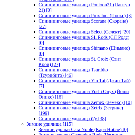
Спиннинговые удилища Pontoon21 (Пантун
21)
[0]
Спиннинговые удилища Prox Inc. (Прокс)
[3]
Спиннинговые удилища Scorana (Скорана)
[27]
Спиннинговые удилища Select (Селект)
[20]
Спиннинговые удилища SL Rods (СЛ Родс)
[0]
Спиннинговые удилища Shimano (Шимано)
[0]
Спиннинговые удилища St. Croix (Сэнт
Крой)
[27]
Спиннинговые удилища Tsuribito
(Тсурибито)
[46]
Спиннинговые удилища Yin Tai (Джин Тай)
[7]
Спиннинговые удилища Yoshi Onyx (Йоши
Оникс)
[16]
Спиннинговые удилища Zemex (Земекс)
[10]
Спиннинговые удилища Zetrix (Зетрикс)
[199]
Спиннинговые удилища б/у
[38]
Зимние удилища
[115]
Зимние удочки Cara Noble (Кара Нобле)
[0]
Зимние удочки Champion Rods (Чемпион