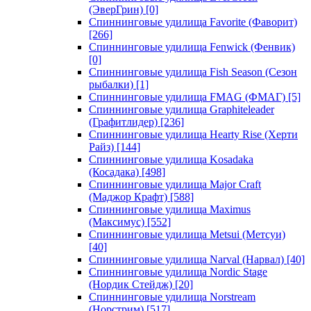
(ЭверГрин)
[0]
Спиннинговые удилища Favorite (Фаворит)
[266]
Спиннинговые удилища Fenwick (Фенвик)
[0]
Спиннинговые удилища Fish Season (Сезон
рыбалки)
[1]
Спиннинговые удилища FMAG (ФМАГ)
[5]
Спиннинговые удилища Graphiteleader
(Графитлидер)
[236]
Спиннинговые удилища Hearty Rise (Херти
Райз)
[144]
Спиннинговые удилища Kosadaka
(Косадака)
[498]
Спиннинговые удилища Major Craft
(Маджор Крафт)
[588]
Спиннинговые удилища Maximus
(Максимус)
[552]
Спиннинговые удилища Metsui (Метсуи)
[40]
Спиннинговые удилища Narval (Нарвал)
[40]
Спиннинговые удилища Nordic Stage
(Нордик Стейдж)
[20]
Спиннинговые удилища Norstream
(Норстрим)
[517]