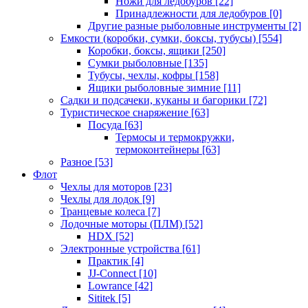
Ножи для ледобуров
[22]
Принадлежности для ледобуров
[0]
Другие разные рыболовные инструменты
[2]
Емкости (коробки, сумки, боксы, тубусы)
[554]
Коробки, боксы, ящики
[250]
Сумки рыболовные
[135]
Тубусы, чехлы, кофры
[158]
Ящики рыболовные зимние
[11]
Садки и подсачеки, куканы и багорики
[72]
Туристическое снаряжение
[63]
Посуда
[63]
Термосы и термокружки,
термоконтейнеры
[63]
Разное
[53]
Флот
Чехлы для моторов
[23]
Чехлы для лодок
[9]
Транцевые колеса
[7]
Лодочные моторы (ПЛМ)
[52]
HDX
[52]
Электронные устройства
[61]
Практик
[4]
JJ-Connect
[10]
Lowrance
[42]
Sititek
[5]