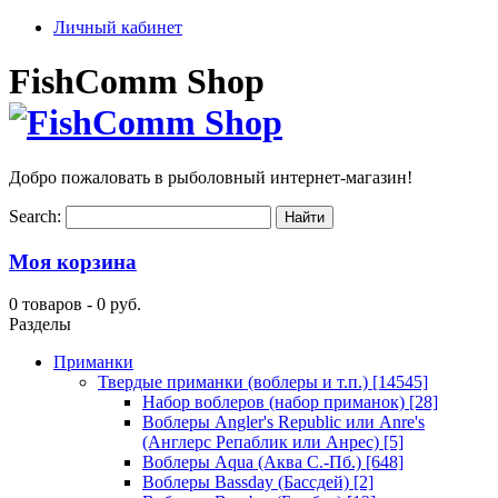
Личный кабинет
FishComm Shop
Добро пожаловать в рыболовный интернет-магазин!
Search:
Моя корзина
0 товаров -
0 руб.
Разделы
Приманки
Твердые приманки (воблеры и т.п.)
[14545]
Набор воблеров (набор приманок)
[28]
Воблеры Angler's Republic или Anre's
(Англерс Репаблик или Анрес)
[5]
Воблеры Aqua (Аква С.-Пб.)
[648]
Воблеры Bassday (Бассдей)
[2]