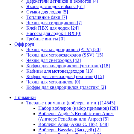
Держатели датчиков и эхолотов
[4]
Якоря для лодок и фалы
[61]
Сумки для лодок
[5]
Топливные баки
[7]
Чехлы для гидроциклов
[7]
Клей ПВХ для лодок
[24]
Насосы для лодок ПВХ
[0]
Гребные винты
[0]
Офф роуд
Чехлы для квадроциклов (ATV)
[20]
Чехлы для мотовездеходов (SSV)
[15]
Чехлы для снегоходов
[42]
Кофры для квадроциклов (текстиль)
[18]
Кабины для мотовездеходов
[13]
Кофры для снегоходов (текстиль)
[15]
Чехлы для мотоциклов
[0]
Кофры для квадроциклов (пластик)
[2]
Приманки
Твердые приманки (воблеры и т.п.)
[14545]
Набор воблеров (набор приманок)
[28]
Воблеры Angler's Republic или Anre's
(Англерс Репаблик или Анрес)
[5]
Воблеры Aqua (Аква С.-Пб.)
[648]
Воблеры Bassday (Бассдей)
[2]