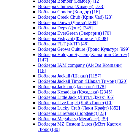
Воблеры Bomber (Бомбер)
[12]
Воблеры Chimera (Химера)
[733]
Воблеры Condor (Кондор)
[16]
Воблеры Creek Chub (Крик Чаб)
[23]
Воблеры Daiwa (Дайва)
[209]
Воблеры Deps (Дэпс)
[245]
Воблеры EverGreen (Эвергрин)
[70]
Воблеры Fishycat (Фишикет)
[508]
Воблеры FLT (ФЛТ)
[46]
Воблеры Grows Culture (Гровс Культур)
[999]
Воблеры Halcyon System (Хальцион Систем)
[147]
Воблеры IAM company (Ай Эм Компани)
[16]
Воблеры Jackall (Шакал)
[1157]
Воблеры Jackall Timon (Шакал Тимон)
[320]
Воблеры Jackson (Джэксон)
[178]
Воблеры Kosadaka (Косадака)
[2345]
Воблеры Little Jack (Литтл Джэк)
[66]
Воблеры LiveTarget (ЛайвТаргет)
[0]
Воблеры Lucky Craft (Лаки Крафт)
[852]
Воблеры Lurefans (Люрфанс)
[23]
Воблеры Megabass (Мегабасс)
[39]
Воблеры MZ Custom Lures (МЗэт Кастом
Люрс)
[30]