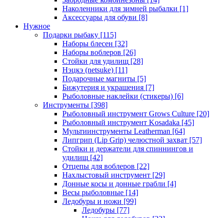
Наколенники для зимней рыбалки
[1]
Аксессуары для обуви
[8]
Нужное
Подарки рыбаку
[115]
Наборы блесен
[32]
Наборы воблеров
[26]
Стойки для удилищ
[28]
Нэцкэ (netsuke)
[11]
Подарочные магниты
[5]
Бижутерия и украшения
[7]
Рыболовные наклейки (стикеры)
[6]
Инструменты
[398]
Рыболовный инструмент Grows Culture
[20]
Рыболовный инструмент Kosadaka
[45]
Мультиинструменты Leatherman
[64]
Липгрип (Lip Grip) челюстной захват
[57]
Стойки и держатели для спиннингов и
удилищ
[42]
Отцепы для воблеров
[22]
Нахлыстовый инструмент
[29]
Донные косы и донные грабли
[4]
Весы рыболовные
[14]
Ледобуры и ножи
[99]
Ледобуры
[77]