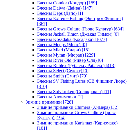
Блесны Condor (Кондор)
[159]
Блесны Daiwa (Дайва)
[147]
Блесны Deps (Дэпс)
[1]
Блесны Extreme Fishing (Экстрим Фишинг)
[367]
Блесны Grows Culture (Гровс Культур)
[634]
Блесны Jackall Timon (Джакал Тимон)
[0]
Блесны Kosadaka (Косадака)
[1077]
Блесны Mepps (Мепс)
[0]
Блесны Miari (Миари)
[15]
Блесны Myran (Мюран)
[229]
Блесны River Old (Ривер Олд)
[0]
Блесны Rublex (Рублекс, Раблекс)
[413]
Блесны Select (Селект)
[0]
Блесны Smith (Смит)
[79]
Блесны SV Fishing Lures (СВ Фишинг Люрс)
[310]
Блесны Solvkroken (Солвкрокен)
[11]
Блесны Алхимовки
[1]
Зимние приманки
[728]
Зимние приманки Chimera (Химера)
[32]
Зимние приманки Grows Culture (Гровс
Культур)
[194]
Зимние приманки Karismax (Каризмакс)
[101]