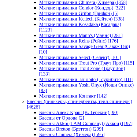
Мягкие приманки Chimera (Химера)
[358]
Мягкие приманки Condor (Кондор)
[322]
Мягкие приманки Grifon (Грифон)
[5]
Мягкие приманки Keitech (Кейтеч)
[338]
Мягкие приманки Kosadaka (Косадака)
[1123]
Мягкие приманки Mann's (Маннс)
[281]
Мягкие приманки Reins (Рейнс)
[176]
Мягкие приманки Savage Gear (Саваж Гир)
[10]
Мягкие приманки Select (Селект)
[101]
Мягкие приманки Trout Pro (Траут Про)
[115]
Мягкие приманки Trout Zone (Траут Зон)
[133]
Мягкие приманки Tsuribito (Тсурибито)
[111]
Мягкие приманки Yoshi Onyx (Йоши Оникс)
[83]
Мягкие приманки Контакт
[142]
Блесны (пилькеры, спинербейты, тейл-спиннеры)
[4626]
Блесны Алекс Краш (В. Терехин)
[90]
Блесны от Орлова
[2]
Блесны Akkoi (I AM Company) (Аккои)
[197]
Блесны Bretton (Брэттон)
[299]
Блесны Chimera (Химера)
[595]