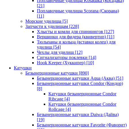
Поплавочные удилища Kosadaka (Косадака)
[21]
Поплавочные удилища Scorana (Скорана)
[11]
Морские удилища
[5]
Запчасти к удилищам
[228]
Хлысты и комли для спиннингов
[127]
Вершинки для фидера (квивертип)
[11]
Тюльпаны и кольца (вставки колец) для
удилищ
[54]
Чехлы для удилищ
[12]
Сигнализаторы поклевки
[14]
Hook Keeper (Хуккипер)
[10]
Катушки
Безынерционные катушки
[890]
Безынерционные катушки Aqua (Аква)
[51]
Безынерционные катушки Condor (Кондор)
[8]
Катушки безынерционные Condor
Ribcage
[4]
Катушки безынерционные Condor
Rollcage
[4]
Безынерционные катушки Daiwa (Дайва)
[19]
Безынерционные катушки Favorite (Фаворит)