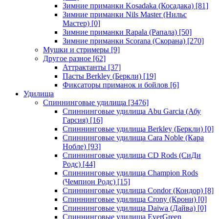
Зимние приманки Kosadaka (Косадака)
[81]
Зимние приманки Nils Master (Нильс
Мастер)
[0]
Зимние приманки Rapala (Рапала)
[50]
Зимние приманки Scorana (Скорана)
[270]
Мушки и стримеры
[9]
Другое разное
[62]
Аттрактанты
[37]
Пасты Berkley (Беркли)
[19]
Фиксаторы приманок и бойлов
[6]
Удилища
Спиннинговые удилища
[3476]
Спиннинговые удилища Abu Garcia (Абу
Гарсия)
[16]
Спиннинговые удилища Berkley (Беркли)
[0]
Спиннинговые удилища Cara Noble (Кара
Нобле)
[93]
Спиннинговые удилища CD Rods (СиДи
Родс)
[44]
Спиннинговые удилища Champion Rods
(Чемпион Родс)
[15]
Спиннинговые удилища Condor (Кондор)
[8]
Спиннинговые удилища Crony (Крони)
[0]
Спиннинговые удилища Daiwa (Дайва)
[0]
Спиннинговые удилища EverGreen