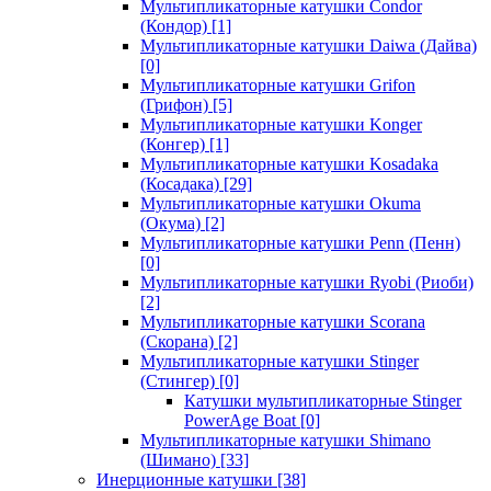
Мультипликаторные катушки Condor
(Кондор)
[1]
Мультипликаторные катушки Daiwa (Дайва)
[0]
Мультипликаторные катушки Grifon
(Грифон)
[5]
Мультипликаторные катушки Konger
(Конгер)
[1]
Мультипликаторные катушки Kosadaka
(Косадака)
[29]
Мультипликаторные катушки Okuma
(Окума)
[2]
Мультипликаторные катушки Penn (Пенн)
[0]
Мультипликаторные катушки Ryobi (Риоби)
[2]
Мультипликаторные катушки Scorana
(Скорана)
[2]
Мультипликаторные катушки Stinger
(Стингер)
[0]
Катушки мультипликаторные Stinger
PowerAge Boat
[0]
Мультипликаторные катушки Shimano
(Шимано)
[33]
Инерционные катушки
[38]