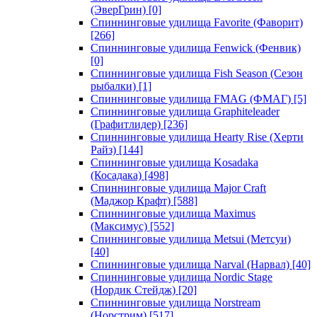
(ЭверГрин)
[0]
Спиннинговые удилища Favorite (Фаворит)
[266]
Спиннинговые удилища Fenwick (Фенвик)
[0]
Спиннинговые удилища Fish Season (Сезон
рыбалки)
[1]
Спиннинговые удилища FMAG (ФМАГ)
[5]
Спиннинговые удилища Graphiteleader
(Графитлидер)
[236]
Спиннинговые удилища Hearty Rise (Херти
Райз)
[144]
Спиннинговые удилища Kosadaka
(Косадака)
[498]
Спиннинговые удилища Major Craft
(Маджор Крафт)
[588]
Спиннинговые удилища Maximus
(Максимус)
[552]
Спиннинговые удилища Metsui (Метсуи)
[40]
Спиннинговые удилища Narval (Нарвал)
[40]
Спиннинговые удилища Nordic Stage
(Нордик Стейдж)
[20]
Спиннинговые удилища Norstream
(Норстрим)
[517]