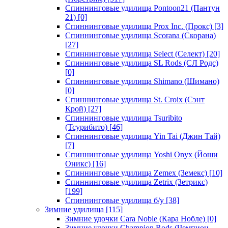
Спиннинговые удилища Pontoon21 (Пантун
21)
[0]
Спиннинговые удилища Prox Inc. (Прокс)
[3]
Спиннинговые удилища Scorana (Скорана)
[27]
Спиннинговые удилища Select (Селект)
[20]
Спиннинговые удилища SL Rods (СЛ Родс)
[0]
Спиннинговые удилища Shimano (Шимано)
[0]
Спиннинговые удилища St. Croix (Сэнт
Крой)
[27]
Спиннинговые удилища Tsuribito
(Тсурибито)
[46]
Спиннинговые удилища Yin Tai (Джин Тай)
[7]
Спиннинговые удилища Yoshi Onyx (Йоши
Оникс)
[16]
Спиннинговые удилища Zemex (Земекс)
[10]
Спиннинговые удилища Zetrix (Зетрикс)
[199]
Спиннинговые удилища б/у
[38]
Зимние удилища
[115]
Зимние удочки Cara Noble (Кара Нобле)
[0]
Зимние удочки Champion Rods (Чемпион