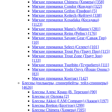
Мягкие приманки Chimera (Химера)
[358]
Мягкие приманки Condor (Кондор)
[322]
Мягкие приманки Grifon (Грифон)
[5]
Мягкие приманки Keitech (Кейтеч)
[338]
Мягкие приманки Kosadaka (Косадака)
[1123]
Мягкие приманки Mann's (Маннс)
[281]
Мягкие приманки Reins (Рейнс)
[176]
Мягкие приманки Savage Gear (Саваж Гир)
[10]
Мягкие приманки Select (Селект)
[101]
Мягкие приманки Trout Pro (Траут Про)
[115]
Мягкие приманки Trout Zone (Траут Зон)
[133]
Мягкие приманки Tsuribito (Тсурибито)
[111]
Мягкие приманки Yoshi Onyx (Йоши Оникс)
[83]
Мягкие приманки Контакт
[142]
Блесны (пилькеры, спинербейты, тейл-спиннеры)
[4626]
Блесны Алекс Краш (В. Терехин)
[90]
Блесны от Орлова
[2]
Блесны Akkoi (I AM Company) (Аккои)
[197]
Блесны Bretton (Брэттон)
[299]
Блесны Chimera (Химера)
[595]