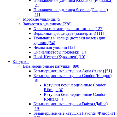
Поплавочные удилища Kosadaka (Косадака)
[21]
Поплавочные удилища Scorana (Скорана)
[11]
Морские удилища
[5]
Запчасти к удилищам
[228]
Хлысты и комли для спиннингов
[127]
Вершинки для фидера (квивертип)
[11]
Тюльпаны и кольца (вставки колец) для
удилищ
[54]
Чехлы для удилищ
[12]
Сигнализаторы поклевки
[14]
Hook Keeper (Хуккипер)
[10]
Катушки
Безынерционные катушки
[890]
Безынерционные катушки Aqua (Аква)
[51]
Безынерционные катушки Condor (Кондор)
[8]
Катушки безынерционные Condor
Ribcage
[4]
Катушки безынерционные Condor
Rollcage
[4]
Безынерционные катушки Daiwa (Дайва)
[19]
Безынерционные катушки Favorite (Фаворит)