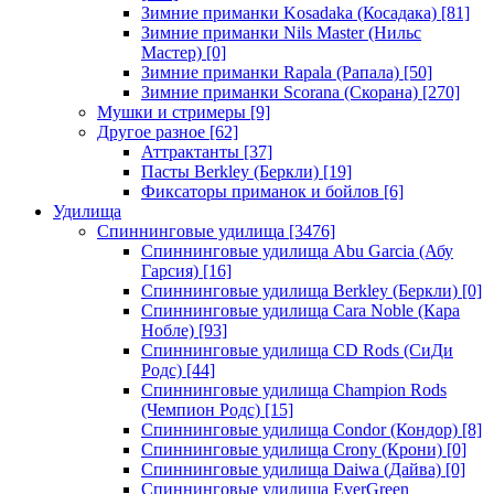
Зимние приманки Kosadaka (Косадака)
[81]
Зимние приманки Nils Master (Нильс
Мастер)
[0]
Зимние приманки Rapala (Рапала)
[50]
Зимние приманки Scorana (Скорана)
[270]
Мушки и стримеры
[9]
Другое разное
[62]
Аттрактанты
[37]
Пасты Berkley (Беркли)
[19]
Фиксаторы приманок и бойлов
[6]
Удилища
Спиннинговые удилища
[3476]
Спиннинговые удилища Abu Garcia (Абу
Гарсия)
[16]
Спиннинговые удилища Berkley (Беркли)
[0]
Спиннинговые удилища Cara Noble (Кара
Нобле)
[93]
Спиннинговые удилища CD Rods (СиДи
Родс)
[44]
Спиннинговые удилища Champion Rods
(Чемпион Родс)
[15]
Спиннинговые удилища Condor (Кондор)
[8]
Спиннинговые удилища Crony (Крони)
[0]
Спиннинговые удилища Daiwa (Дайва)
[0]
Спиннинговые удилища EverGreen