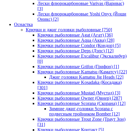
Лески флюрокарбоновые Varivas (Варивас)
[3]
Лески флюрокарбоновые Yoshi Onyx (Йоши
Оникс)
[2]
Оснастка
Крючки и джиг головки рыболовные
[750]
Крючки рыболовные Agat (Агат)
[36]
Крючки рыболовные Aqua (Аква)
[28]
Крючки рыболовные Condor (Кондор)
[5]
Крючки рыболовные Deps (Дэпс)
[12]
Крючки рыболовные Excalibur (Экскалибур)
[0]
Крючки рыболовные Grifon (Грифон)
[1]
Крючки рыболовные Kamatsu (Каматсу)
[22]
Джиг головки Kamatsu Jig Heads
[22]
Крючки рыболовные Kosadaka (Косадака)
[301]
Крючки рыболовные Mustad (Мустад)
[3]
Крючки рыболовные Owner (Овнер)
[287]
Крючки рыболовные Scorana (Скорана)
[12]
Зимние джиг-головки Scorana с
подвесным тройником Bomber
[12]
Крючки рыболовные Trout Zone (Траут Зон)
[31]
Крючки рыболовные Контакт
[5]