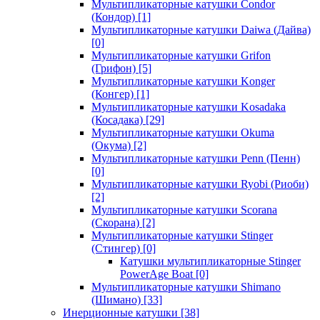
Мультипликаторные катушки Condor
(Кондор)
[1]
Мультипликаторные катушки Daiwa (Дайва)
[0]
Мультипликаторные катушки Grifon
(Грифон)
[5]
Мультипликаторные катушки Konger
(Конгер)
[1]
Мультипликаторные катушки Kosadaka
(Косадака)
[29]
Мультипликаторные катушки Okuma
(Окума)
[2]
Мультипликаторные катушки Penn (Пенн)
[0]
Мультипликаторные катушки Ryobi (Риоби)
[2]
Мультипликаторные катушки Scorana
(Скорана)
[2]
Мультипликаторные катушки Stinger
(Стингер)
[0]
Катушки мультипликаторные Stinger
PowerAge Boat
[0]
Мультипликаторные катушки Shimano
(Шимано)
[33]
Инерционные катушки
[38]