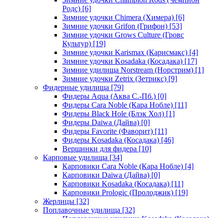
Родс)
[6]
Зимние удочки Chimera (Химера)
[6]
Зимние удочки Grifon (Грифон)
[53]
Зимние удочки Grows Culture (Гровс
Культур)
[19]
Зимние удочки Karismax (Карисмакс)
[4]
Зимние удочки Kosadaka (Косадака)
[17]
Зимние удилища Norstream (Норстрим)
[1]
Зимние удочки Zetrix (Зетрикс)
[9]
Фидерные удилища
[79]
Фидеры Aqua (Аква С.-Пб.)
[0]
Фидеры Cara Noble (Кара Нобле)
[11]
Фидеры Black Hole (Блэк Хол)
[1]
Фидеры Daiwa (Дайва)
[0]
Фидеры Favorite (Фаворит)
[11]
Фидеры Kosadaka (Косадака)
[46]
Вершинки для фидера
[10]
Карповые удилища
[34]
Карповики Cara Noble (Кара Нобле)
[4]
Карповики Daiwa (Дайва)
[0]
Карповики Kosadaka (Косадака)
[11]
Карповики Prologic (Пролоджик)
[19]
Жерлицы
[32]
Поплавочные удилища
[32]