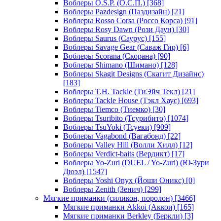
Воблеры O.S.P. (О.С.П.)
[368]
Воблеры Pazdesign (Паздизайн)
[21]
Воблеры Rosso Corsa (Россо Корса)
[91]
Воблеры Rosy Dawn (Рози Даун)
[30]
Воблеры Saurus (Саурус)
[155]
Воблеры Savage Gear (Саваж Гир)
[6]
Воблеры Scorana (Скорана)
[90]
Воблеры Shimano (Шимано)
[128]
Воблеры Skagit Designs (Скагит Дизайнс)
[183]
Воблеры T.H. Tackle (ТиЭйч Текл)
[21]
Воблеры Tackle House (Тэкл Хаус)
[693]
Воблеры Tiemco (Тиемко)
[30]
Воблеры Tsuribito (Тсурибито)
[1074]
Воблеры TsuYoki (Тсуеки)
[909]
Воблеры Vagabond (Вагабонд)
[22]
Воблеры Valley Hill (Волли Хилл)
[12]
Воблеры Verdict-baits (Вердикт)
[17]
Воблеры Yo-Zuri (DUEL / Yo-Zuri) (Ю-Зури
Дюэл)
[1547]
Воблеры Yoshi Onyx (Йоши Оникс)
[0]
Воблеры Zenith (Зенич)
[299]
Мягкие приманки (силикон, поролон)
[3466]
Мягкие приманки Akkoi (Аккои)
[165]
Мягкие приманки Berkley (Беркли)
[3]