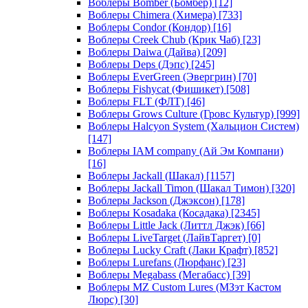
Воблеры Bomber (Бомбер)
[12]
Воблеры Chimera (Химера)
[733]
Воблеры Condor (Кондор)
[16]
Воблеры Creek Chub (Крик Чаб)
[23]
Воблеры Daiwa (Дайва)
[209]
Воблеры Deps (Дэпс)
[245]
Воблеры EverGreen (Эвергрин)
[70]
Воблеры Fishycat (Фишикет)
[508]
Воблеры FLT (ФЛТ)
[46]
Воблеры Grows Culture (Гровс Культур)
[999]
Воблеры Halcyon System (Хальцион Систем)
[147]
Воблеры IAM company (Ай Эм Компани)
[16]
Воблеры Jackall (Шакал)
[1157]
Воблеры Jackall Timon (Шакал Тимон)
[320]
Воблеры Jackson (Джэксон)
[178]
Воблеры Kosadaka (Косадака)
[2345]
Воблеры Little Jack (Литтл Джэк)
[66]
Воблеры LiveTarget (ЛайвТаргет)
[0]
Воблеры Lucky Craft (Лаки Крафт)
[852]
Воблеры Lurefans (Люрфанс)
[23]
Воблеры Megabass (Мегабасс)
[39]
Воблеры MZ Custom Lures (МЗэт Кастом
Люрс)
[30]