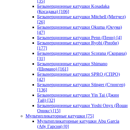
[35]
Безынерционные катушки Kosadaka
(Косадака)
[106]
Безынерционные катушки Mitchell (Митчел)
[26]
Безынерционные катушки Okuma (Окума)
[47]
Безынерционные катушки Penn (Пенн)
[4]
Безынерционные катушки Ryobi (Риоби)
[177]
Безынерционные катушки Scorana (Скорана)
[31]
Безынерционные катушки Shimano
(Шимано)
[161]
Безынерционные катушки SPRO (СПРО)
[42]
Безынерционные катушки Stinger (Стингер)
[136]
Безынерционные катушки Yin Tai (Джин
Тай)
[32]
Безынерционные катушки Yoshi Onyx (Йоши
Оникс)
[15]
Мультипликаторные катушки
[75]
Мультипликаторные катушки Abu Garcia
(Абу Гарсия)
[0]