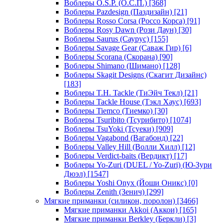
Воблеры O.S.P. (О.С.П.)
[368]
Воблеры Pazdesign (Паздизайн)
[21]
Воблеры Rosso Corsa (Россо Корса)
[91]
Воблеры Rosy Dawn (Рози Даун)
[30]
Воблеры Saurus (Саурус)
[155]
Воблеры Savage Gear (Саваж Гир)
[6]
Воблеры Scorana (Скорана)
[90]
Воблеры Shimano (Шимано)
[128]
Воблеры Skagit Designs (Скагит Дизайнс)
[183]
Воблеры T.H. Tackle (ТиЭйч Текл)
[21]
Воблеры Tackle House (Тэкл Хаус)
[693]
Воблеры Tiemco (Тиемко)
[30]
Воблеры Tsuribito (Тсурибито)
[1074]
Воблеры TsuYoki (Тсуеки)
[909]
Воблеры Vagabond (Вагабонд)
[22]
Воблеры Valley Hill (Волли Хилл)
[12]
Воблеры Verdict-baits (Вердикт)
[17]
Воблеры Yo-Zuri (DUEL / Yo-Zuri) (Ю-Зури
Дюэл)
[1547]
Воблеры Yoshi Onyx (Йоши Оникс)
[0]
Воблеры Zenith (Зенич)
[299]
Мягкие приманки (силикон, поролон)
[3466]
Мягкие приманки Akkoi (Аккои)
[165]
Мягкие приманки Berkley (Беркли)
[3]