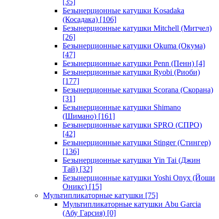
[35]
Безынерционные катушки Kosadaka
(Косадака)
[106]
Безынерционные катушки Mitchell (Митчел)
[26]
Безынерционные катушки Okuma (Окума)
[47]
Безынерционные катушки Penn (Пенн)
[4]
Безынерционные катушки Ryobi (Риоби)
[177]
Безынерционные катушки Scorana (Скорана)
[31]
Безынерционные катушки Shimano
(Шимано)
[161]
Безынерционные катушки SPRO (СПРО)
[42]
Безынерционные катушки Stinger (Стингер)
[136]
Безынерционные катушки Yin Tai (Джин
Тай)
[32]
Безынерционные катушки Yoshi Onyx (Йоши
Оникс)
[15]
Мультипликаторные катушки
[75]
Мультипликаторные катушки Abu Garcia
(Абу Гарсия)
[0]