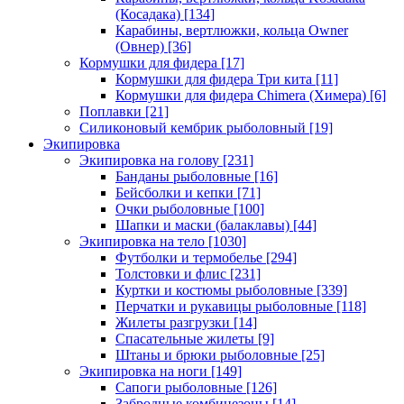
(Косадака)
[134]
Карабины, вертлюжки, кольца Owner
(Овнер)
[36]
Кормушки для фидера
[17]
Кормушки для фидера Три кита
[11]
Кормушки для фидера Chimera (Химера)
[6]
Поплавки
[21]
Силиконовый кембрик рыболовный
[19]
Экипировка
Экипировка на голову
[231]
Банданы рыболовные
[16]
Бейсболки и кепки
[71]
Очки рыболовные
[100]
Шапки и маски (балаклавы)
[44]
Экипировка на тело
[1030]
Футболки и термобелье
[294]
Толстовки и флис
[231]
Куртки и костюмы рыболовные
[339]
Перчатки и рукавицы рыболовные
[118]
Жилеты разгрузки
[14]
Спасательные жилеты
[9]
Штаны и брюки рыболовные
[25]
Экипировка на ноги
[149]
Сапоги рыболовные
[126]
Забродные комбинезоны
[14]