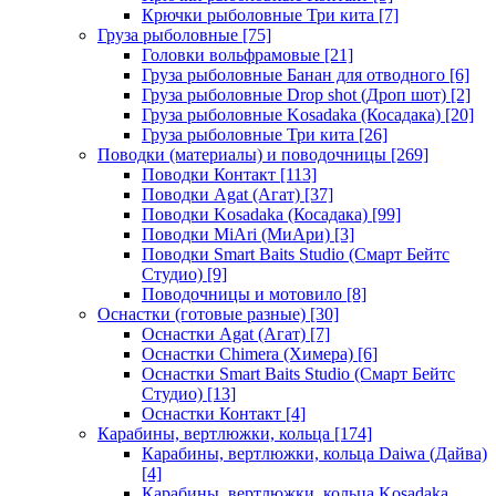
Крючки рыболовные Три кита
[7]
Груза рыболовные
[75]
Головки вольфрамовые
[21]
Груза рыболовные Банан для отводного
[6]
Груза рыболовные Drop shot (Дроп шот)
[2]
Груза рыболовные Kosadaka (Косадака)
[20]
Груза рыболовные Три кита
[26]
Поводки (материалы) и поводочницы
[269]
Поводки Контакт
[113]
Поводки Agat (Агат)
[37]
Поводки Kosadaka (Косадака)
[99]
Поводки MiAri (МиАри)
[3]
Поводки Smart Baits Studio (Смарт Бейтс
Студио)
[9]
Поводочницы и мотовило
[8]
Оснастки (готовые разные)
[30]
Оснастки Agat (Агат)
[7]
Оснастки Chimera (Химера)
[6]
Оснастки Smart Baits Studio (Смарт Бейтс
Студио)
[13]
Оснастки Контакт
[4]
Карабины, вертлюжки, кольца
[174]
Карабины, вертлюжки, кольца Daiwa (Дайва)
[4]
Карабины, вертлюжки, кольца Kosadaka