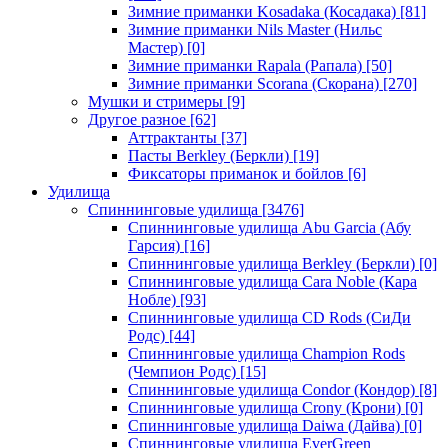
Зимние приманки Kosadaka (Косадака)
[81]
Зимние приманки Nils Master (Нильс
Мастер)
[0]
Зимние приманки Rapala (Рапала)
[50]
Зимние приманки Scorana (Скорана)
[270]
Мушки и стримеры
[9]
Другое разное
[62]
Аттрактанты
[37]
Пасты Berkley (Беркли)
[19]
Фиксаторы приманок и бойлов
[6]
Удилища
Спиннинговые удилища
[3476]
Спиннинговые удилища Abu Garcia (Абу
Гарсия)
[16]
Спиннинговые удилища Berkley (Беркли)
[0]
Спиннинговые удилища Cara Noble (Кара
Нобле)
[93]
Спиннинговые удилища CD Rods (СиДи
Родс)
[44]
Спиннинговые удилища Champion Rods
(Чемпион Родс)
[15]
Спиннинговые удилища Condor (Кондор)
[8]
Спиннинговые удилища Crony (Крони)
[0]
Спиннинговые удилища Daiwa (Дайва)
[0]
Спиннинговые удилища EverGreen