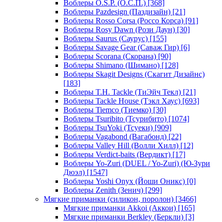
Воблеры O.S.P. (О.С.П.)
[368]
Воблеры Pazdesign (Паздизайн)
[21]
Воблеры Rosso Corsa (Россо Корса)
[91]
Воблеры Rosy Dawn (Рози Даун)
[30]
Воблеры Saurus (Саурус)
[155]
Воблеры Savage Gear (Саваж Гир)
[6]
Воблеры Scorana (Скорана)
[90]
Воблеры Shimano (Шимано)
[128]
Воблеры Skagit Designs (Скагит Дизайнс)
[183]
Воблеры T.H. Tackle (ТиЭйч Текл)
[21]
Воблеры Tackle House (Тэкл Хаус)
[693]
Воблеры Tiemco (Тиемко)
[30]
Воблеры Tsuribito (Тсурибито)
[1074]
Воблеры TsuYoki (Тсуеки)
[909]
Воблеры Vagabond (Вагабонд)
[22]
Воблеры Valley Hill (Волли Хилл)
[12]
Воблеры Verdict-baits (Вердикт)
[17]
Воблеры Yo-Zuri (DUEL / Yo-Zuri) (Ю-Зури
Дюэл)
[1547]
Воблеры Yoshi Onyx (Йоши Оникс)
[0]
Воблеры Zenith (Зенич)
[299]
Мягкие приманки (силикон, поролон)
[3466]
Мягкие приманки Akkoi (Аккои)
[165]
Мягкие приманки Berkley (Беркли)
[3]