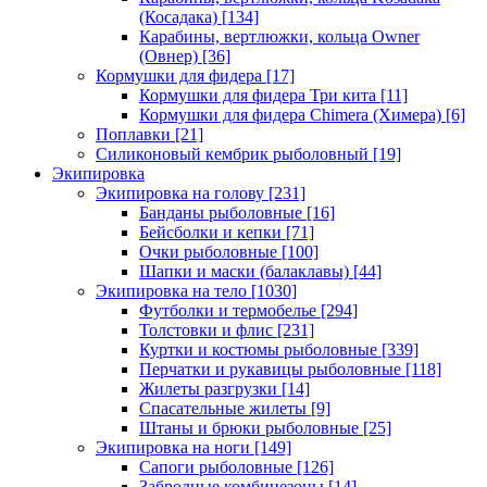
(Косадака)
[134]
Карабины, вертлюжки, кольца Owner
(Овнер)
[36]
Кормушки для фидера
[17]
Кормушки для фидера Три кита
[11]
Кормушки для фидера Chimera (Химера)
[6]
Поплавки
[21]
Силиконовый кембрик рыболовный
[19]
Экипировка
Экипировка на голову
[231]
Банданы рыболовные
[16]
Бейсболки и кепки
[71]
Очки рыболовные
[100]
Шапки и маски (балаклавы)
[44]
Экипировка на тело
[1030]
Футболки и термобелье
[294]
Толстовки и флис
[231]
Куртки и костюмы рыболовные
[339]
Перчатки и рукавицы рыболовные
[118]
Жилеты разгрузки
[14]
Спасательные жилеты
[9]
Штаны и брюки рыболовные
[25]
Экипировка на ноги
[149]
Сапоги рыболовные
[126]
Забродные комбинезоны
[14]