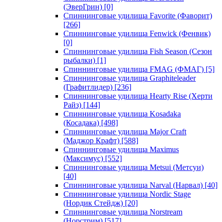
(ЭверГрин)
[0]
Спиннинговые удилища Favorite (Фаворит)
[266]
Спиннинговые удилища Fenwick (Фенвик)
[0]
Спиннинговые удилища Fish Season (Сезон
рыбалки)
[1]
Спиннинговые удилища FMAG (ФМАГ)
[5]
Спиннинговые удилища Graphiteleader
(Графитлидер)
[236]
Спиннинговые удилища Hearty Rise (Херти
Райз)
[144]
Спиннинговые удилища Kosadaka
(Косадака)
[498]
Спиннинговые удилища Major Craft
(Маджор Крафт)
[588]
Спиннинговые удилища Maximus
(Максимус)
[552]
Спиннинговые удилища Metsui (Метсуи)
[40]
Спиннинговые удилища Narval (Нарвал)
[40]
Спиннинговые удилища Nordic Stage
(Нордик Стейдж)
[20]
Спиннинговые удилища Norstream
(Норстрим)
[517]