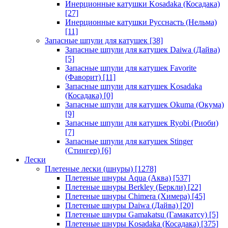
Инерционные катушки Kosadaka (Косадака)
[27]
Инерционные катушки Русснасть (Нельма)
[11]
Запасные шпули для катушек
[38]
Запасные шпули для катушек Daiwa (Дайва)
[5]
Запасные шпули для катушек Favorite
(Фаворит)
[11]
Запасные шпули для катушек Kosadaka
(Косадака)
[0]
Запасные шпули для катушек Okuma (Окума)
[9]
Запасные шпули для катушек Ryobi (Риоби)
[7]
Запасные шпули для катушек Stinger
(Стингер)
[6]
Лески
Плетеные лески (шнуры)
[1278]
Плетеные шнуры Aqua (Аква)
[537]
Плетеные шнуры Berkley (Беркли)
[22]
Плетеные шнуры Chimera (Химера)
[45]
Плетеные шнуры Daiwa (Дайва)
[20]
Плетеные шнуры Gamakatsu (Гамакатсу)
[5]
Плетеные шнуры Kosadaka (Косадака)
[375]