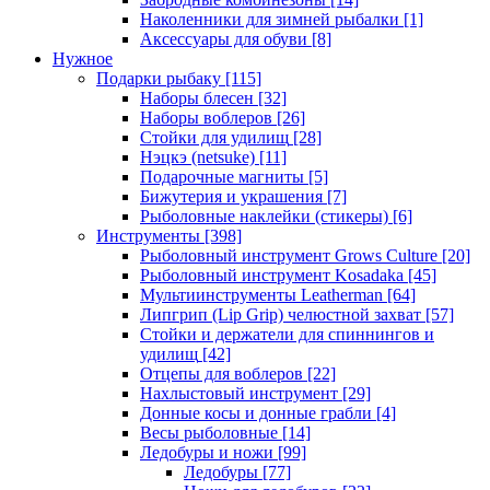
Наколенники для зимней рыбалки
[1]
Аксессуары для обуви
[8]
Нужное
Подарки рыбаку
[115]
Наборы блесен
[32]
Наборы воблеров
[26]
Стойки для удилищ
[28]
Нэцкэ (netsuke)
[11]
Подарочные магниты
[5]
Бижутерия и украшения
[7]
Рыболовные наклейки (стикеры)
[6]
Инструменты
[398]
Рыболовный инструмент Grows Culture
[20]
Рыболовный инструмент Kosadaka
[45]
Мультиинструменты Leatherman
[64]
Липгрип (Lip Grip) челюстной захват
[57]
Стойки и держатели для спиннингов и
удилищ
[42]
Отцепы для воблеров
[22]
Нахлыстовый инструмент
[29]
Донные косы и донные грабли
[4]
Весы рыболовные
[14]
Ледобуры и ножи
[99]
Ледобуры
[77]