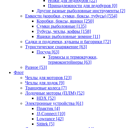
Ножи для ледобуров
[22]
Принадлежности для ледобуров
[0]
Другие разные рыболовные инструменты
[2]
Емкости (коробки, сумки, боксы, тубусы)
[554]
Коробки, боксы, ящики
[250]
Сумки рыболовные
[135]
Тубусы, чехлы, кофры
[158]
Ящики рыболовные зимние
[11]
Садки и подсачеки, куканы и багорики
[72]
Туристическое снаряжение
[63]
Посуда
[63]
Термосы и термокружки,
термоконтейнеры
[63]
Разное
[53]
Флот
Чехлы для моторов
[23]
Чехлы для лодок
[9]
Транцевые колеса
[7]
Лодочные моторы (ПЛМ)
[52]
HDX
[52]
Электронные устройства
[61]
Практик
[4]
JJ-Connect
[10]
Lowrance
[42]
Sititek
[5]