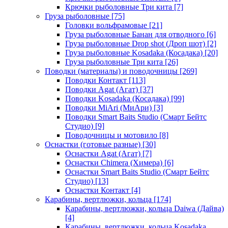
Крючки рыболовные Три кита
[7]
Груза рыболовные
[75]
Головки вольфрамовые
[21]
Груза рыболовные Банан для отводного
[6]
Груза рыболовные Drop shot (Дроп шот)
[2]
Груза рыболовные Kosadaka (Косадака)
[20]
Груза рыболовные Три кита
[26]
Поводки (материалы) и поводочницы
[269]
Поводки Контакт
[113]
Поводки Agat (Агат)
[37]
Поводки Kosadaka (Косадака)
[99]
Поводки MiAri (МиАри)
[3]
Поводки Smart Baits Studio (Смарт Бейтс
Студио)
[9]
Поводочницы и мотовило
[8]
Оснастки (готовые разные)
[30]
Оснастки Agat (Агат)
[7]
Оснастки Chimera (Химера)
[6]
Оснастки Smart Baits Studio (Смарт Бейтс
Студио)
[13]
Оснастки Контакт
[4]
Карабины, вертлюжки, кольца
[174]
Карабины, вертлюжки, кольца Daiwa (Дайва)
[4]
Карабины, вертлюжки, кольца Kosadaka