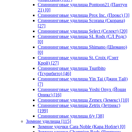
Спиннинговые удилища Pontoon21 (Пантун
21)
[0]
Спиннинговые удилища Prox Inc. (Прокс)
[3]
Спиннинговые удилища Scorana (Скорана)
[27]
Спиннинговые удилища Select (Селект)
[20]
Спиннинговые удилища SL Rods (СЛ Родс)
[0]
Спиннинговые удилища Shimano (Шимано)
[0]
Спиннинговые удилища St. Croix (Сэнт
Крой)
[27]
Спиннинговые удилища Tsuribito
(Тсурибито)
[46]
Спиннинговые удилища Yin Tai (Джин Тай)
[7]
Спиннинговые удилища Yoshi Onyx (Йоши
Оникс)
[16]
Спиннинговые удилища Zemex (Земекс)
[10]
Спиннинговые удилища Zetrix (Зетрикс)
[199]
Спиннинговые удилища б/у
[38]
Зимние удилища
[115]
Зимние удочки Cara Noble (Кара Нобле)
[0]
Зимние удочки Champion Rods (Чемпион