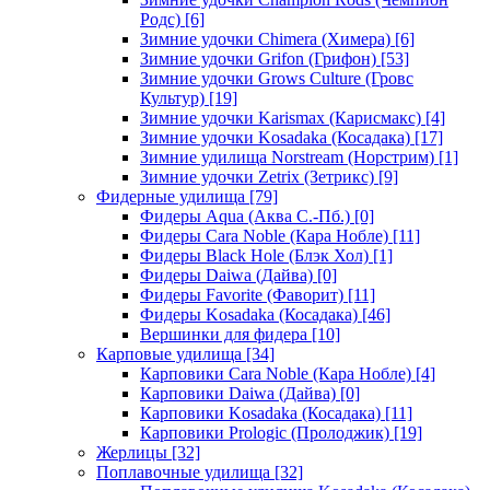
Родс)
[6]
Зимние удочки Chimera (Химера)
[6]
Зимние удочки Grifon (Грифон)
[53]
Зимние удочки Grows Culture (Гровс
Культур)
[19]
Зимние удочки Karismax (Карисмакс)
[4]
Зимние удочки Kosadaka (Косадака)
[17]
Зимние удилища Norstream (Норстрим)
[1]
Зимние удочки Zetrix (Зетрикс)
[9]
Фидерные удилища
[79]
Фидеры Aqua (Аква С.-Пб.)
[0]
Фидеры Cara Noble (Кара Нобле)
[11]
Фидеры Black Hole (Блэк Хол)
[1]
Фидеры Daiwa (Дайва)
[0]
Фидеры Favorite (Фаворит)
[11]
Фидеры Kosadaka (Косадака)
[46]
Вершинки для фидера
[10]
Карповые удилища
[34]
Карповики Cara Noble (Кара Нобле)
[4]
Карповики Daiwa (Дайва)
[0]
Карповики Kosadaka (Косадака)
[11]
Карповики Prologic (Пролоджик)
[19]
Жерлицы
[32]
Поплавочные удилища
[32]