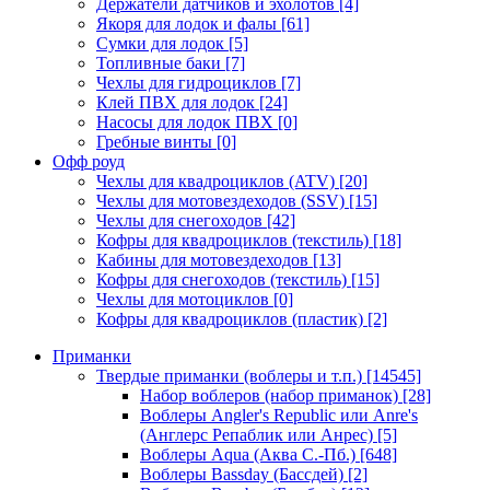
Держатели датчиков и эхолотов
[4]
Якоря для лодок и фалы
[61]
Сумки для лодок
[5]
Топливные баки
[7]
Чехлы для гидроциклов
[7]
Клей ПВХ для лодок
[24]
Насосы для лодок ПВХ
[0]
Гребные винты
[0]
Офф роуд
Чехлы для квадроциклов (ATV)
[20]
Чехлы для мотовездеходов (SSV)
[15]
Чехлы для снегоходов
[42]
Кофры для квадроциклов (текстиль)
[18]
Кабины для мотовездеходов
[13]
Кофры для снегоходов (текстиль)
[15]
Чехлы для мотоциклов
[0]
Кофры для квадроциклов (пластик)
[2]
Приманки
Твердые приманки (воблеры и т.п.)
[14545]
Набор воблеров (набор приманок)
[28]
Воблеры Angler's Republic или Anre's
(Англерс Репаблик или Анрес)
[5]
Воблеры Aqua (Аква С.-Пб.)
[648]
Воблеры Bassday (Бассдей)
[2]