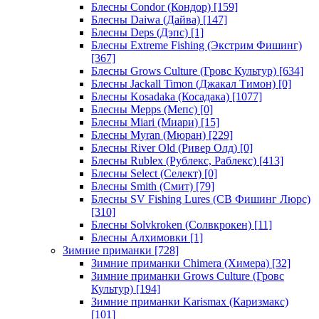
Блесны Condor (Кондор)
[159]
Блесны Daiwa (Дайва)
[147]
Блесны Deps (Дэпс)
[1]
Блесны Extreme Fishing (Экстрим Фишинг)
[367]
Блесны Grows Culture (Гровс Культур)
[634]
Блесны Jackall Timon (Джакал Тимон)
[0]
Блесны Kosadaka (Косадака)
[1077]
Блесны Mepps (Мепс)
[0]
Блесны Miari (Миари)
[15]
Блесны Myran (Мюран)
[229]
Блесны River Old (Ривер Олд)
[0]
Блесны Rublex (Рублекс, Раблекс)
[413]
Блесны Select (Селект)
[0]
Блесны Smith (Смит)
[79]
Блесны SV Fishing Lures (СВ Фишинг Люрс)
[310]
Блесны Solvkroken (Солвкрокен)
[11]
Блесны Алхимовки
[1]
Зимние приманки
[728]
Зимние приманки Chimera (Химера)
[32]
Зимние приманки Grows Culture (Гровс
Культур)
[194]
Зимние приманки Karismax (Каризмакс)
[101]