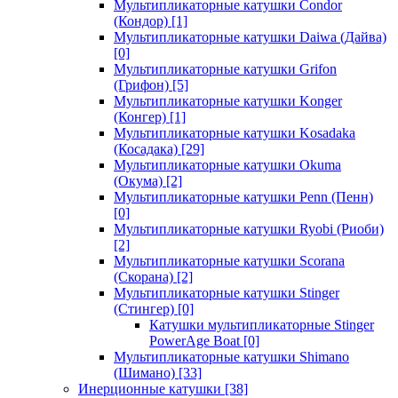
Мультипликаторные катушки Condor
(Кондор)
[1]
Мультипликаторные катушки Daiwa (Дайва)
[0]
Мультипликаторные катушки Grifon
(Грифон)
[5]
Мультипликаторные катушки Konger
(Конгер)
[1]
Мультипликаторные катушки Kosadaka
(Косадака)
[29]
Мультипликаторные катушки Okuma
(Окума)
[2]
Мультипликаторные катушки Penn (Пенн)
[0]
Мультипликаторные катушки Ryobi (Риоби)
[2]
Мультипликаторные катушки Scorana
(Скорана)
[2]
Мультипликаторные катушки Stinger
(Стингер)
[0]
Катушки мультипликаторные Stinger
PowerAge Boat
[0]
Мультипликаторные катушки Shimano
(Шимано)
[33]
Инерционные катушки
[38]