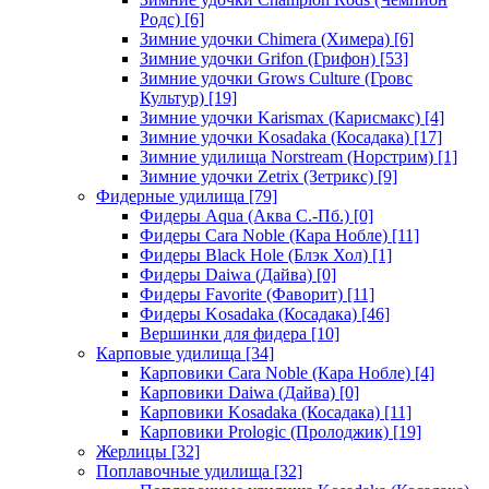
Родс)
[6]
Зимние удочки Chimera (Химера)
[6]
Зимние удочки Grifon (Грифон)
[53]
Зимние удочки Grows Culture (Гровс
Культур)
[19]
Зимние удочки Karismax (Карисмакс)
[4]
Зимние удочки Kosadaka (Косадака)
[17]
Зимние удилища Norstream (Норстрим)
[1]
Зимние удочки Zetrix (Зетрикс)
[9]
Фидерные удилища
[79]
Фидеры Aqua (Аква С.-Пб.)
[0]
Фидеры Cara Noble (Кара Нобле)
[11]
Фидеры Black Hole (Блэк Хол)
[1]
Фидеры Daiwa (Дайва)
[0]
Фидеры Favorite (Фаворит)
[11]
Фидеры Kosadaka (Косадака)
[46]
Вершинки для фидера
[10]
Карповые удилища
[34]
Карповики Cara Noble (Кара Нобле)
[4]
Карповики Daiwa (Дайва)
[0]
Карповики Kosadaka (Косадака)
[11]
Карповики Prologic (Пролоджик)
[19]
Жерлицы
[32]
Поплавочные удилища
[32]