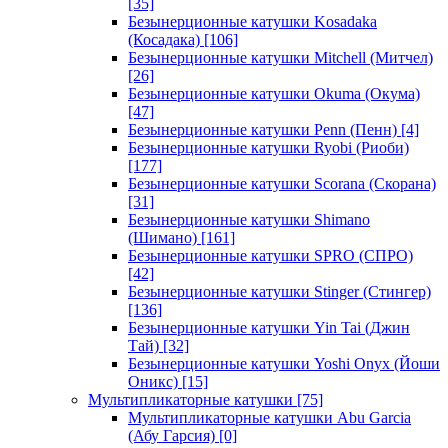
[35]
Безынерционные катушки Kosadaka
(Косадака)
[106]
Безынерционные катушки Mitchell (Митчел)
[26]
Безынерционные катушки Okuma (Окума)
[47]
Безынерционные катушки Penn (Пенн)
[4]
Безынерционные катушки Ryobi (Риоби)
[177]
Безынерционные катушки Scorana (Скорана)
[31]
Безынерционные катушки Shimano
(Шимано)
[161]
Безынерционные катушки SPRO (СПРО)
[42]
Безынерционные катушки Stinger (Стингер)
[136]
Безынерционные катушки Yin Tai (Джин
Тай)
[32]
Безынерционные катушки Yoshi Onyx (Йоши
Оникс)
[15]
Мультипликаторные катушки
[75]
Мультипликаторные катушки Abu Garcia
(Абу Гарсия)
[0]