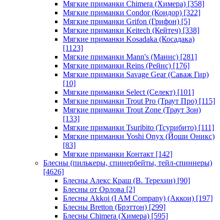
Мягкие приманки Chimera (Химера)
[358]
Мягкие приманки Condor (Кондор)
[322]
Мягкие приманки Grifon (Грифон)
[5]
Мягкие приманки Keitech (Кейтеч)
[338]
Мягкие приманки Kosadaka (Косадака)
[1123]
Мягкие приманки Mann's (Маннс)
[281]
Мягкие приманки Reins (Рейнс)
[176]
Мягкие приманки Savage Gear (Саваж Гир)
[10]
Мягкие приманки Select (Селект)
[101]
Мягкие приманки Trout Pro (Траут Про)
[115]
Мягкие приманки Trout Zone (Траут Зон)
[133]
Мягкие приманки Tsuribito (Тсурибито)
[111]
Мягкие приманки Yoshi Onyx (Йоши Оникс)
[83]
Мягкие приманки Контакт
[142]
Блесны (пилькеры, спинербейты, тейл-спиннеры)
[4626]
Блесны Алекс Краш (В. Терехин)
[90]
Блесны от Орлова
[2]
Блесны Akkoi (I AM Company) (Аккои)
[197]
Блесны Bretton (Брэттон)
[299]
Блесны Chimera (Химера)
[595]