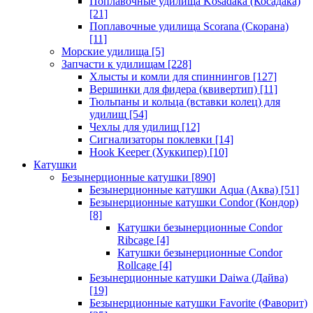
Поплавочные удилища Kosadaka (Косадака)
[21]
Поплавочные удилища Scorana (Скорана)
[11]
Морские удилища
[5]
Запчасти к удилищам
[228]
Хлысты и комли для спиннингов
[127]
Вершинки для фидера (квивертип)
[11]
Тюльпаны и кольца (вставки колец) для
удилищ
[54]
Чехлы для удилищ
[12]
Сигнализаторы поклевки
[14]
Hook Keeper (Хуккипер)
[10]
Катушки
Безынерционные катушки
[890]
Безынерционные катушки Aqua (Аква)
[51]
Безынерционные катушки Condor (Кондор)
[8]
Катушки безынерционные Condor
Ribcage
[4]
Катушки безынерционные Condor
Rollcage
[4]
Безынерционные катушки Daiwa (Дайва)
[19]
Безынерционные катушки Favorite (Фаворит)