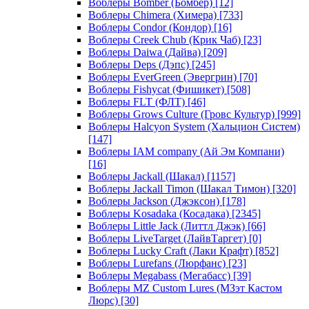
Воблеры Bomber (Бомбер)
[12]
Воблеры Chimera (Химера)
[733]
Воблеры Condor (Кондор)
[16]
Воблеры Creek Chub (Крик Чаб)
[23]
Воблеры Daiwa (Дайва)
[209]
Воблеры Deps (Дэпс)
[245]
Воблеры EverGreen (Эвергрин)
[70]
Воблеры Fishycat (Фишикет)
[508]
Воблеры FLT (ФЛТ)
[46]
Воблеры Grows Culture (Гровс Культур)
[999]
Воблеры Halcyon System (Хальцион Систем)
[147]
Воблеры IAM company (Ай Эм Компани)
[16]
Воблеры Jackall (Шакал)
[1157]
Воблеры Jackall Timon (Шакал Тимон)
[320]
Воблеры Jackson (Джэксон)
[178]
Воблеры Kosadaka (Косадака)
[2345]
Воблеры Little Jack (Литтл Джэк)
[66]
Воблеры LiveTarget (ЛайвТаргет)
[0]
Воблеры Lucky Craft (Лаки Крафт)
[852]
Воблеры Lurefans (Люрфанс)
[23]
Воблеры Megabass (Мегабасс)
[39]
Воблеры MZ Custom Lures (МЗэт Кастом
Люрс)
[30]