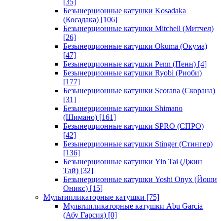
[35]
Безынерционные катушки Kosadaka
(Косадака)
[106]
Безынерционные катушки Mitchell (Митчел)
[26]
Безынерционные катушки Okuma (Окума)
[47]
Безынерционные катушки Penn (Пенн)
[4]
Безынерционные катушки Ryobi (Риоби)
[177]
Безынерционные катушки Scorana (Скорана)
[31]
Безынерционные катушки Shimano
(Шимано)
[161]
Безынерционные катушки SPRO (СПРО)
[42]
Безынерционные катушки Stinger (Стингер)
[136]
Безынерционные катушки Yin Tai (Джин
Тай)
[32]
Безынерционные катушки Yoshi Onyx (Йоши
Оникс)
[15]
Мультипликаторные катушки
[75]
Мультипликаторные катушки Abu Garcia
(Абу Гарсия)
[0]