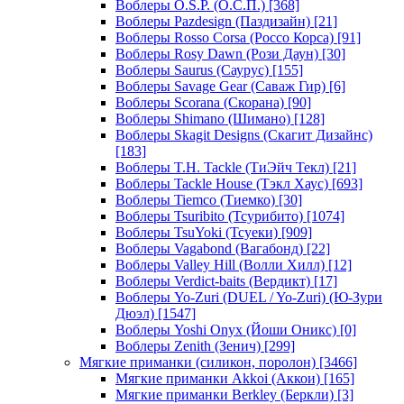
Воблеры O.S.P. (О.С.П.)
[368]
Воблеры Pazdesign (Паздизайн)
[21]
Воблеры Rosso Corsa (Россо Корса)
[91]
Воблеры Rosy Dawn (Рози Даун)
[30]
Воблеры Saurus (Саурус)
[155]
Воблеры Savage Gear (Саваж Гир)
[6]
Воблеры Scorana (Скорана)
[90]
Воблеры Shimano (Шимано)
[128]
Воблеры Skagit Designs (Скагит Дизайнс)
[183]
Воблеры T.H. Tackle (ТиЭйч Текл)
[21]
Воблеры Tackle House (Тэкл Хаус)
[693]
Воблеры Tiemco (Тиемко)
[30]
Воблеры Tsuribito (Тсурибито)
[1074]
Воблеры TsuYoki (Тсуеки)
[909]
Воблеры Vagabond (Вагабонд)
[22]
Воблеры Valley Hill (Волли Хилл)
[12]
Воблеры Verdict-baits (Вердикт)
[17]
Воблеры Yo-Zuri (DUEL / Yo-Zuri) (Ю-Зури
Дюэл)
[1547]
Воблеры Yoshi Onyx (Йоши Оникс)
[0]
Воблеры Zenith (Зенич)
[299]
Мягкие приманки (силикон, поролон)
[3466]
Мягкие приманки Akkoi (Аккои)
[165]
Мягкие приманки Berkley (Беркли)
[3]