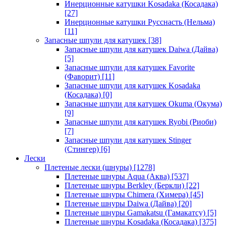
Инерционные катушки Kosadaka (Косадака)
[27]
Инерционные катушки Русснасть (Нельма)
[11]
Запасные шпули для катушек
[38]
Запасные шпули для катушек Daiwa (Дайва)
[5]
Запасные шпули для катушек Favorite
(Фаворит)
[11]
Запасные шпули для катушек Kosadaka
(Косадака)
[0]
Запасные шпули для катушек Okuma (Окума)
[9]
Запасные шпули для катушек Ryobi (Риоби)
[7]
Запасные шпули для катушек Stinger
(Стингер)
[6]
Лески
Плетеные лески (шнуры)
[1278]
Плетеные шнуры Aqua (Аква)
[537]
Плетеные шнуры Berkley (Беркли)
[22]
Плетеные шнуры Chimera (Химера)
[45]
Плетеные шнуры Daiwa (Дайва)
[20]
Плетеные шнуры Gamakatsu (Гамакатсу)
[5]
Плетеные шнуры Kosadaka (Косадака)
[375]