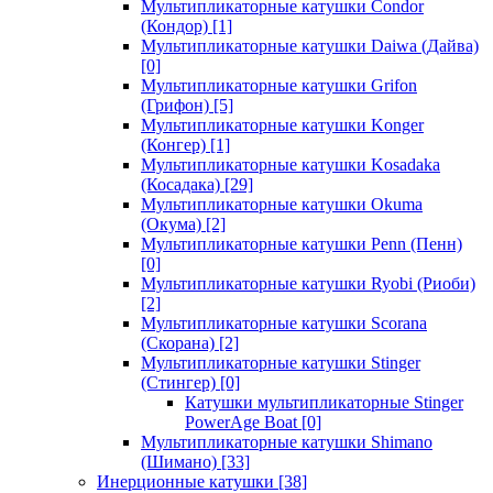
Мультипликаторные катушки Condor
(Кондор)
[1]
Мультипликаторные катушки Daiwa (Дайва)
[0]
Мультипликаторные катушки Grifon
(Грифон)
[5]
Мультипликаторные катушки Konger
(Конгер)
[1]
Мультипликаторные катушки Kosadaka
(Косадака)
[29]
Мультипликаторные катушки Okuma
(Окума)
[2]
Мультипликаторные катушки Penn (Пенн)
[0]
Мультипликаторные катушки Ryobi (Риоби)
[2]
Мультипликаторные катушки Scorana
(Скорана)
[2]
Мультипликаторные катушки Stinger
(Стингер)
[0]
Катушки мультипликаторные Stinger
PowerAge Boat
[0]
Мультипликаторные катушки Shimano
(Шимано)
[33]
Инерционные катушки
[38]