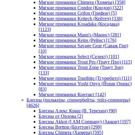
Мягкие приманки Chimera (Химера)
[358]
Мягкие приманки Condor (Кондор)
[322]
Мягкие приманки Grifon (Грифон)
[5]
Мягкие приманки Keitech (Кейтеч)
[338]
Мягкие приманки Kosadaka (Косадака)
[1123]
Мягкие приманки Mann's (Маннс)
[281]
Мягкие приманки Reins (Рейнс)
[176]
Мягкие приманки Savage Gear (Саваж Гир)
[10]
Мягкие приманки Select (Селект)
[101]
Мягкие приманки Trout Pro (Траут Про)
[115]
Мягкие приманки Trout Zone (Траут Зон)
[133]
Мягкие приманки Tsuribito (Тсурибито)
[111]
Мягкие приманки Yoshi Onyx (Йоши Оникс)
[83]
Мягкие приманки Контакт
[142]
Блесны (пилькеры, спинербейты, тейл-спиннеры)
[4626]
Блесны Алекс Краш (В. Терехин)
[90]
Блесны от Орлова
[2]
Блесны Akkoi (I AM Company) (Аккои)
[197]
Блесны Bretton (Брэттон)
[299]
Блесны Chimera (Химера)
[595]