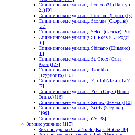
Спиннинговые удилища Pontoon21 (Пантун
21)
[0]
Спиннинговые удилища Prox Inc. (Прокс)
[3]
Спиннинговые удилища Scorana (Скорана)
[27]
Спиннинговые удилища Select (Селект)
[20]
Спиннинговые удилища SL Rods (СЛ Родс)
[0]
Спиннинговые удилища Shimano (Шимано)
[0]
Спиннинговые удилища St. Croix (Сэнт
Крой)
[27]
Спиннинговые удилища Tsuribito
(Тсурибито)
[46]
Спиннинговые удилища Yin Tai (Джин Тай)
[7]
Спиннинговые удилища Yoshi Onyx (Йоши
Оникс)
[16]
Спиннинговые удилища Zemex (Земекс)
[10]
Спиннинговые удилища Zetrix (Зетрикс)
[199]
Спиннинговые удилища б/у
[38]
Зимние удилища
[115]
Зимние удочки Cara Noble (Кара Нобле)
[0]
Зимние удочки Champion Rods (Чемпион