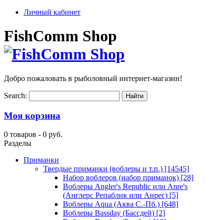
Личный кабинет
FishComm Shop
Добро пожаловать в рыболовный интернет-магазин!
Search:
Моя корзина
0 товаров -
0 руб.
Разделы
Приманки
Твердые приманки (воблеры и т.п.)
[14545]
Набор воблеров (набор приманок)
[28]
Воблеры Angler's Republic или Anre's
(Англерс Репаблик или Анрес)
[5]
Воблеры Aqua (Аква С.-Пб.)
[648]
Воблеры Bassday (Бассдей)
[2]