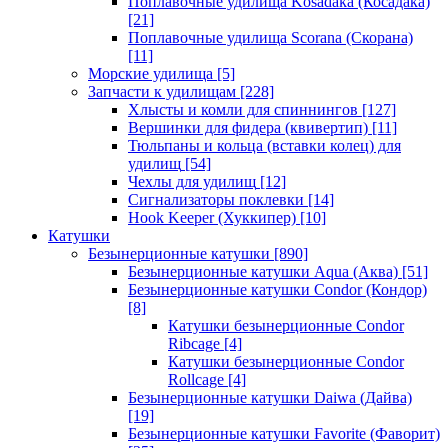
Поплавочные удилища Kosadaka (Косадака)
[21]
Поплавочные удилища Scorana (Скорана)
[11]
Морские удилища
[5]
Запчасти к удилищам
[228]
Хлысты и комли для спиннингов
[127]
Вершинки для фидера (квивертип)
[11]
Тюльпаны и кольца (вставки колец) для
удилищ
[54]
Чехлы для удилищ
[12]
Сигнализаторы поклевки
[14]
Hook Keeper (Хуккипер)
[10]
Катушки
Безынерционные катушки
[890]
Безынерционные катушки Aqua (Аква)
[51]
Безынерционные катушки Condor (Кондор)
[8]
Катушки безынерционные Condor
Ribcage
[4]
Катушки безынерционные Condor
Rollcage
[4]
Безынерционные катушки Daiwa (Дайва)
[19]
Безынерционные катушки Favorite (Фаворит)