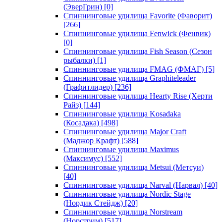
(ЭверГрин)
[0]
Спиннинговые удилища Favorite (Фаворит)
[266]
Спиннинговые удилища Fenwick (Фенвик)
[0]
Спиннинговые удилища Fish Season (Сезон
рыбалки)
[1]
Спиннинговые удилища FMAG (ФМАГ)
[5]
Спиннинговые удилища Graphiteleader
(Графитлидер)
[236]
Спиннинговые удилища Hearty Rise (Херти
Райз)
[144]
Спиннинговые удилища Kosadaka
(Косадака)
[498]
Спиннинговые удилища Major Craft
(Маджор Крафт)
[588]
Спиннинговые удилища Maximus
(Максимус)
[552]
Спиннинговые удилища Metsui (Метсуи)
[40]
Спиннинговые удилища Narval (Нарвал)
[40]
Спиннинговые удилища Nordic Stage
(Нордик Стейдж)
[20]
Спиннинговые удилища Norstream
(Норстрим)
[517]