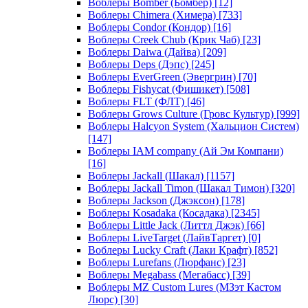
Воблеры Bomber (Бомбер)
[12]
Воблеры Chimera (Химера)
[733]
Воблеры Condor (Кондор)
[16]
Воблеры Creek Chub (Крик Чаб)
[23]
Воблеры Daiwa (Дайва)
[209]
Воблеры Deps (Дэпс)
[245]
Воблеры EverGreen (Эвергрин)
[70]
Воблеры Fishycat (Фишикет)
[508]
Воблеры FLT (ФЛТ)
[46]
Воблеры Grows Culture (Гровс Культур)
[999]
Воблеры Halcyon System (Хальцион Систем)
[147]
Воблеры IAM company (Ай Эм Компани)
[16]
Воблеры Jackall (Шакал)
[1157]
Воблеры Jackall Timon (Шакал Тимон)
[320]
Воблеры Jackson (Джэксон)
[178]
Воблеры Kosadaka (Косадака)
[2345]
Воблеры Little Jack (Литтл Джэк)
[66]
Воблеры LiveTarget (ЛайвТаргет)
[0]
Воблеры Lucky Craft (Лаки Крафт)
[852]
Воблеры Lurefans (Люрфанс)
[23]
Воблеры Megabass (Мегабасс)
[39]
Воблеры MZ Custom Lures (МЗэт Кастом
Люрс)
[30]