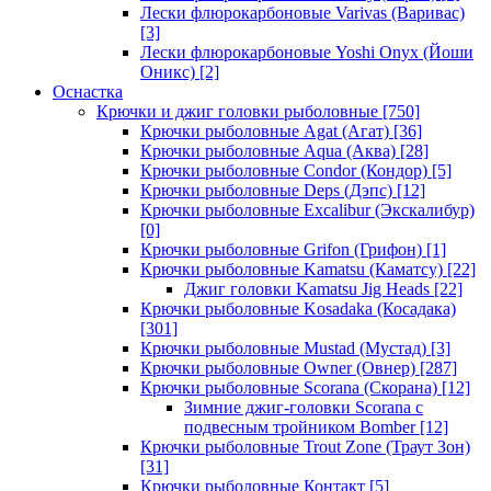
Лески флюрокарбоновые Varivas (Варивас)
[3]
Лески флюрокарбоновые Yoshi Onyx (Йоши
Оникс)
[2]
Оснастка
Крючки и джиг головки рыболовные
[750]
Крючки рыболовные Agat (Агат)
[36]
Крючки рыболовные Aqua (Аква)
[28]
Крючки рыболовные Condor (Кондор)
[5]
Крючки рыболовные Deps (Дэпс)
[12]
Крючки рыболовные Excalibur (Экскалибур)
[0]
Крючки рыболовные Grifon (Грифон)
[1]
Крючки рыболовные Kamatsu (Каматсу)
[22]
Джиг головки Kamatsu Jig Heads
[22]
Крючки рыболовные Kosadaka (Косадака)
[301]
Крючки рыболовные Mustad (Мустад)
[3]
Крючки рыболовные Owner (Овнер)
[287]
Крючки рыболовные Scorana (Скорана)
[12]
Зимние джиг-головки Scorana с
подвесным тройником Bomber
[12]
Крючки рыболовные Trout Zone (Траут Зон)
[31]
Крючки рыболовные Контакт
[5]