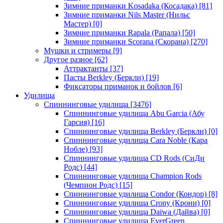
Зимние приманки Kosadaka (Косадака)
[81]
Зимние приманки Nils Master (Нильс
Мастер)
[0]
Зимние приманки Rapala (Рапала)
[50]
Зимние приманки Scorana (Скорана)
[270]
Мушки и стримеры
[9]
Другое разное
[62]
Аттрактанты
[37]
Пасты Berkley (Беркли)
[19]
Фиксаторы приманок и бойлов
[6]
Удилища
Спиннинговые удилища
[3476]
Спиннинговые удилища Abu Garcia (Абу
Гарсия)
[16]
Спиннинговые удилища Berkley (Беркли)
[0]
Спиннинговые удилища Cara Noble (Кара
Нобле)
[93]
Спиннинговые удилища CD Rods (СиДи
Родс)
[44]
Спиннинговые удилища Champion Rods
(Чемпион Родс)
[15]
Спиннинговые удилища Condor (Кондор)
[8]
Спиннинговые удилища Crony (Крони)
[0]
Спиннинговые удилища Daiwa (Дайва)
[0]
Спиннинговые удилища EverGreen