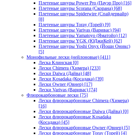
Плетеные шнуры Power Pro (Пауэр Про)
[16]
Плетеные шнуры Scorana (Скорана)
[68]
Плетеные шнуры Spiderwire (Спайдервайр)
[8]
Плетеные шнуры Toray (Торей)
[9]
Плетеные шнуры Varivas (Варивас)
[94]
Плетеные шнуры Yamatoyo (Яматойо)
[12]
Плетеные шнуры YGK (ЮДжиКей)
[62]
Плетеные шнуры Yoshi Onyx (Йоши Оникс)
[5]
Монофильные лески (нейлоновые)
[411]
Леска Клинская
[0]
Лески Chimera (Химера)
[233]
Лески Daiwa (Дайва)
[48]
Лески Kosadaka (Косадака)
[39]
Лески Owner (Овнер)
[17]
Лески Varivas (Варивас)
[74]
Флюрокарбоновые лески
[75]
Лески флюрокарбоновые Chimera (Химера)
[16]
Лески флюрокарбоновые Daiwa (Дайва)
[0]
Лески флюрокарбоновые Kosadaka
(Косадака)
[45]
Лески флюрокарбоновые Owner (Овнер)
[5]
Лески флюрокарбоновые Toray (Торей)
[4]