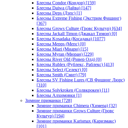
Блесны Condor (Кондор)
[159]
Блесны Daiwa (Дайва)
[147]
Блесны Deps (Дэпс)
[1]
Блесны Extreme Fishing (Экстрим Фишинг)
[367]
Блесны Grows Culture (Гровс Культур)
[634]
Блесны Jackall Timon (Джакал Тимон)
[0]
Блесны Kosadaka (Косадака)
[1077]
Блесны Mepps (Мепс)
[0]
Блесны Miari (Миари)
[15]
Блесны Myran (Мюран)
[229]
Блесны River Old (Ривер Олд)
[0]
Блесны Rublex (Рублекс, Раблекс)
[413]
Блесны Select (Селект)
[0]
Блесны Smith (Смит)
[79]
Блесны SV Fishing Lures (СВ Фишинг Люрс)
[310]
Блесны Solvkroken (Солвкрокен)
[11]
Блесны Алхимовки
[1]
Зимние приманки
[728]
Зимние приманки Chimera (Химера)
[32]
Зимние приманки Grows Culture (Гровс
Культур)
[194]
Зимние приманки Karismax (Каризмакс)
[101]