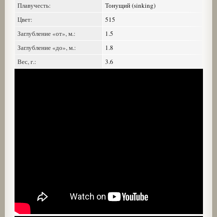
Плавучесть:
Тонущий (sinking)
Цвет:
515
Заглубление «от», м.:
1.5
Заглубление «до», м.:
1.8
Вес, г.:
3.6