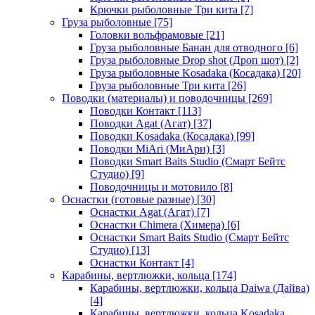
Крючки рыболовные Три кита
[7]
Груза рыболовные
[75]
Головки вольфрамовые
[21]
Груза рыболовные Банан для отводного
[6]
Груза рыболовные Drop shot (Дроп шот)
[2]
Груза рыболовные Kosadaka (Косадака)
[20]
Груза рыболовные Три кита
[26]
Поводки (материалы) и поводочницы
[269]
Поводки Контакт
[113]
Поводки Agat (Агат)
[37]
Поводки Kosadaka (Косадака)
[99]
Поводки MiAri (МиАри)
[3]
Поводки Smart Baits Studio (Смарт Бейтс
Студио)
[9]
Поводочницы и мотовило
[8]
Оснастки (готовые разные)
[30]
Оснастки Agat (Агат)
[7]
Оснастки Chimera (Химера)
[6]
Оснастки Smart Baits Studio (Смарт Бейтс
Студио)
[13]
Оснастки Контакт
[4]
Карабины, вертлюжки, кольца
[174]
Карабины, вертлюжки, кольца Daiwa (Дайва)
[4]
Карабины, вертлюжки, кольца Kosadaka