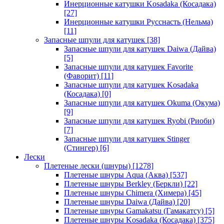
Инерционные катушки Kosadaka (Косадака)
[27]
Инерционные катушки Русснасть (Нельма)
[11]
Запасные шпули для катушек
[38]
Запасные шпули для катушек Daiwa (Дайва)
[5]
Запасные шпули для катушек Favorite
(Фаворит)
[11]
Запасные шпули для катушек Kosadaka
(Косадака)
[0]
Запасные шпули для катушек Okuma (Окума)
[9]
Запасные шпули для катушек Ryobi (Риоби)
[7]
Запасные шпули для катушек Stinger
(Стингер)
[6]
Лески
Плетеные лески (шнуры)
[1278]
Плетеные шнуры Aqua (Аква)
[537]
Плетеные шнуры Berkley (Беркли)
[22]
Плетеные шнуры Chimera (Химера)
[45]
Плетеные шнуры Daiwa (Дайва)
[20]
Плетеные шнуры Gamakatsu (Гамакатсу)
[5]
Плетеные шнуры Kosadaka (Косадака)
[375]