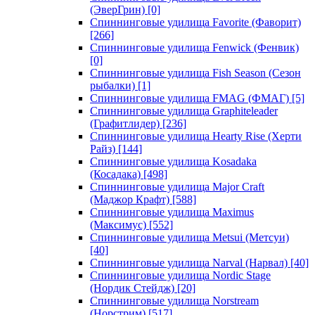
(ЭверГрин)
[0]
Спиннинговые удилища Favorite (Фаворит)
[266]
Спиннинговые удилища Fenwick (Фенвик)
[0]
Спиннинговые удилища Fish Season (Сезон
рыбалки)
[1]
Спиннинговые удилища FMAG (ФМАГ)
[5]
Спиннинговые удилища Graphiteleader
(Графитлидер)
[236]
Спиннинговые удилища Hearty Rise (Херти
Райз)
[144]
Спиннинговые удилища Kosadaka
(Косадака)
[498]
Спиннинговые удилища Major Craft
(Маджор Крафт)
[588]
Спиннинговые удилища Maximus
(Максимус)
[552]
Спиннинговые удилища Metsui (Метсуи)
[40]
Спиннинговые удилища Narval (Нарвал)
[40]
Спиннинговые удилища Nordic Stage
(Нордик Стейдж)
[20]
Спиннинговые удилища Norstream
(Норстрим)
[517]