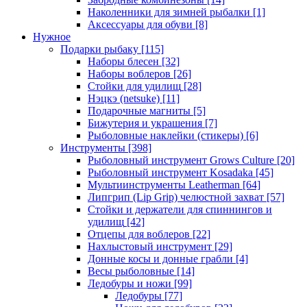
Наколенники для зимней рыбалки
[1]
Аксессуары для обуви
[8]
Нужное
Подарки рыбаку
[115]
Наборы блесен
[32]
Наборы воблеров
[26]
Стойки для удилищ
[28]
Нэцкэ (netsuke)
[11]
Подарочные магниты
[5]
Бижутерия и украшения
[7]
Рыболовные наклейки (стикеры)
[6]
Инструменты
[398]
Рыболовный инструмент Grows Culture
[20]
Рыболовный инструмент Kosadaka
[45]
Мультиинструменты Leatherman
[64]
Липгрип (Lip Grip) челюстной захват
[57]
Стойки и держатели для спиннингов и
удилищ
[42]
Отцепы для воблеров
[22]
Нахлыстовый инструмент
[29]
Донные косы и донные грабли
[4]
Весы рыболовные
[14]
Ледобуры и ножи
[99]
Ледобуры
[77]