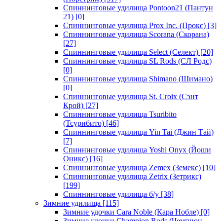
Спиннинговые удилища Pontoon21 (Пантун
21)
[0]
Спиннинговые удилища Prox Inc. (Прокс)
[3]
Спиннинговые удилища Scorana (Скорана)
[27]
Спиннинговые удилища Select (Селект)
[20]
Спиннинговые удилища SL Rods (СЛ Родс)
[0]
Спиннинговые удилища Shimano (Шимано)
[0]
Спиннинговые удилища St. Croix (Сэнт
Крой)
[27]
Спиннинговые удилища Tsuribito
(Тсурибито)
[46]
Спиннинговые удилища Yin Tai (Джин Тай)
[7]
Спиннинговые удилища Yoshi Onyx (Йоши
Оникс)
[16]
Спиннинговые удилища Zemex (Земекс)
[10]
Спиннинговые удилища Zetrix (Зетрикс)
[199]
Спиннинговые удилища б/у
[38]
Зимние удилища
[115]
Зимние удочки Cara Noble (Кара Нобле)
[0]
Зимние удочки Champion Rods (Чемпион