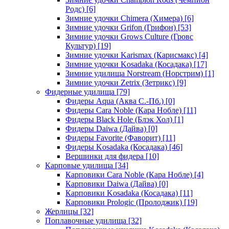
Родс)
[6]
Зимние удочки Chimera (Химера)
[6]
Зимние удочки Grifon (Грифон)
[53]
Зимние удочки Grows Culture (Гровс
Культур)
[19]
Зимние удочки Karismax (Карисмакс)
[4]
Зимние удочки Kosadaka (Косадака)
[17]
Зимние удилища Norstream (Норстрим)
[1]
Зимние удочки Zetrix (Зетрикс)
[9]
Фидерные удилища
[79]
Фидеры Aqua (Аква С.-Пб.)
[0]
Фидеры Cara Noble (Кара Нобле)
[11]
Фидеры Black Hole (Блэк Хол)
[1]
Фидеры Daiwa (Дайва)
[0]
Фидеры Favorite (Фаворит)
[11]
Фидеры Kosadaka (Косадака)
[46]
Вершинки для фидера
[10]
Карповые удилища
[34]
Карповики Cara Noble (Кара Нобле)
[4]
Карповики Daiwa (Дайва)
[0]
Карповики Kosadaka (Косадака)
[11]
Карповики Prologic (Пролоджик)
[19]
Жерлицы
[32]
Поплавочные удилища
[32]