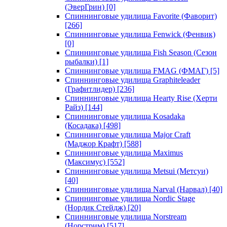
(ЭверГрин)
[0]
Спиннинговые удилища Favorite (Фаворит)
[266]
Спиннинговые удилища Fenwick (Фенвик)
[0]
Спиннинговые удилища Fish Season (Сезон
рыбалки)
[1]
Спиннинговые удилища FMAG (ФМАГ)
[5]
Спиннинговые удилища Graphiteleader
(Графитлидер)
[236]
Спиннинговые удилища Hearty Rise (Херти
Райз)
[144]
Спиннинговые удилища Kosadaka
(Косадака)
[498]
Спиннинговые удилища Major Craft
(Маджор Крафт)
[588]
Спиннинговые удилища Maximus
(Максимус)
[552]
Спиннинговые удилища Metsui (Метсуи)
[40]
Спиннинговые удилища Narval (Нарвал)
[40]
Спиннинговые удилища Nordic Stage
(Нордик Стейдж)
[20]
Спиннинговые удилища Norstream
(Норстрим)
[517]