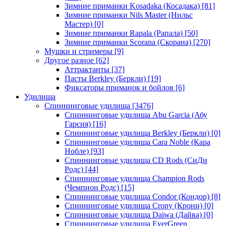
Зимние приманки Kosadaka (Косадака)
[81]
Зимние приманки Nils Master (Нильс
Мастер)
[0]
Зимние приманки Rapala (Рапала)
[50]
Зимние приманки Scorana (Скорана)
[270]
Мушки и стримеры
[9]
Другое разное
[62]
Аттрактанты
[37]
Пасты Berkley (Беркли)
[19]
Фиксаторы приманок и бойлов
[6]
Удилища
Спиннинговые удилища
[3476]
Спиннинговые удилища Abu Garcia (Абу
Гарсия)
[16]
Спиннинговые удилища Berkley (Беркли)
[0]
Спиннинговые удилища Cara Noble (Кара
Нобле)
[93]
Спиннинговые удилища CD Rods (СиДи
Родс)
[44]
Спиннинговые удилища Champion Rods
(Чемпион Родс)
[15]
Спиннинговые удилища Condor (Кондор)
[8]
Спиннинговые удилища Crony (Крони)
[0]
Спиннинговые удилища Daiwa (Дайва)
[0]
Спиннинговые удилища EverGreen