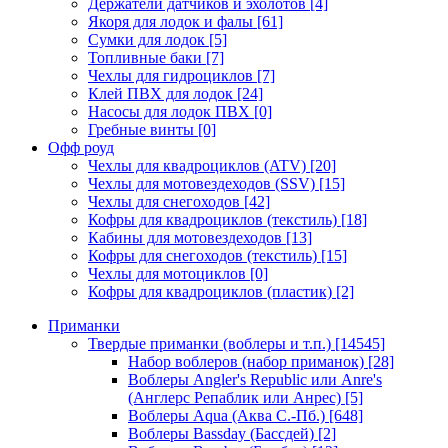
Держатели датчиков и эхолотов
[4]
Якоря для лодок и фалы
[61]
Сумки для лодок
[5]
Топливные баки
[7]
Чехлы для гидроциклов
[7]
Клей ПВХ для лодок
[24]
Насосы для лодок ПВХ
[0]
Гребные винты
[0]
Офф роуд
Чехлы для квадроциклов (ATV)
[20]
Чехлы для мотовездеходов (SSV)
[15]
Чехлы для снегоходов
[42]
Кофры для квадроциклов (текстиль)
[18]
Кабины для мотовездеходов
[13]
Кофры для снегоходов (текстиль)
[15]
Чехлы для мотоциклов
[0]
Кофры для квадроциклов (пластик)
[2]
Приманки
Твердые приманки (воблеры и т.п.)
[14545]
Набор воблеров (набор приманок)
[28]
Воблеры Angler's Republic или Anre's
(Англерс Репаблик или Анрес)
[5]
Воблеры Aqua (Аква С.-Пб.)
[648]
Воблеры Bassday (Бассдей)
[2]