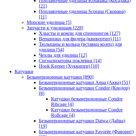
Поплавочные удилища Kosadaka (Косадака)
[21]
Поплавочные удилища Scorana (Скорана)
[11]
Морские удилища
[5]
Запчасти к удилищам
[228]
Хлысты и комли для спиннингов
[127]
Вершинки для фидера (квивертип)
[11]
Тюльпаны и кольца (вставки колец) для
удилищ
[54]
Чехлы для удилищ
[12]
Сигнализаторы поклевки
[14]
Hook Keeper (Хуккипер)
[10]
Катушки
Безынерционные катушки
[890]
Безынерционные катушки Aqua (Аква)
[51]
Безынерционные катушки Condor (Кондор)
[8]
Катушки безынерционные Condor
Ribcage
[4]
Катушки безынерционные Condor
Rollcage
[4]
Безынерционные катушки Daiwa (Дайва)
[19]
Безынерционные катушки Favorite (Фаворит)