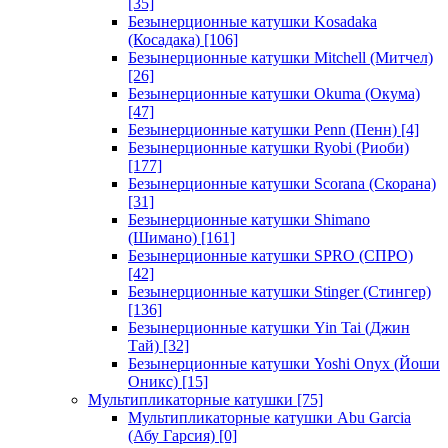
[35]
Безынерционные катушки Kosadaka
(Косадака)
[106]
Безынерционные катушки Mitchell (Митчел)
[26]
Безынерционные катушки Okuma (Окума)
[47]
Безынерционные катушки Penn (Пенн)
[4]
Безынерционные катушки Ryobi (Риоби)
[177]
Безынерционные катушки Scorana (Скорана)
[31]
Безынерционные катушки Shimano
(Шимано)
[161]
Безынерционные катушки SPRO (СПРО)
[42]
Безынерционные катушки Stinger (Стингер)
[136]
Безынерционные катушки Yin Tai (Джин
Тай)
[32]
Безынерционные катушки Yoshi Onyx (Йоши
Оникс)
[15]
Мультипликаторные катушки
[75]
Мультипликаторные катушки Abu Garcia
(Абу Гарсия)
[0]