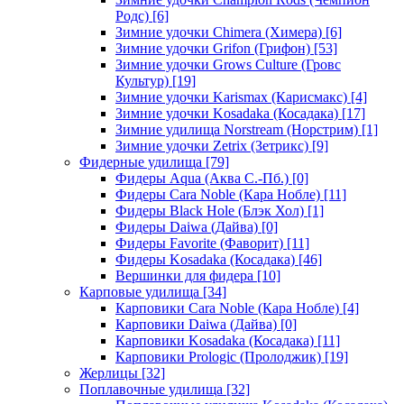
Родс)
[6]
Зимние удочки Chimera (Химера)
[6]
Зимние удочки Grifon (Грифон)
[53]
Зимние удочки Grows Culture (Гровс
Культур)
[19]
Зимние удочки Karismax (Карисмакс)
[4]
Зимние удочки Kosadaka (Косадака)
[17]
Зимние удилища Norstream (Норстрим)
[1]
Зимние удочки Zetrix (Зетрикс)
[9]
Фидерные удилища
[79]
Фидеры Aqua (Аква С.-Пб.)
[0]
Фидеры Cara Noble (Кара Нобле)
[11]
Фидеры Black Hole (Блэк Хол)
[1]
Фидеры Daiwa (Дайва)
[0]
Фидеры Favorite (Фаворит)
[11]
Фидеры Kosadaka (Косадака)
[46]
Вершинки для фидера
[10]
Карповые удилища
[34]
Карповики Cara Noble (Кара Нобле)
[4]
Карповики Daiwa (Дайва)
[0]
Карповики Kosadaka (Косадака)
[11]
Карповики Prologic (Пролоджик)
[19]
Жерлицы
[32]
Поплавочные удилища
[32]