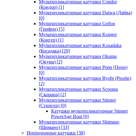
Мультипликаторные катушки Condor
(Кондор)
[1]
Мультипликаторные катушки Daiwa (Дайва)
[0]
Мультипликаторные катушки Grifon
(Грифон)
[5]
Мультипликаторные катушки Konger
(Конгер)
[1]
Мультипликаторные катушки Kosadaka
(Косадака)
[29]
Мультипликаторные катушки Okuma
(Окума)
[2]
Мультипликаторные катушки Penn (Пенн)
[0]
Мультипликаторные катушки Ryobi (Риоби)
[2]
Мультипликаторные катушки Scorana
(Скорана)
[2]
Мультипликаторные катушки Stinger
(Стингер)
[0]
Катушки мультипликаторные Stinger
PowerAge Boat
[0]
Мультипликаторные катушки Shimano
(Шимано)
[33]
Инерционные катушки
[38]