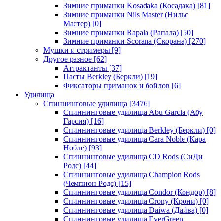
Зимние приманки Kosadaka (Косадака)
[81]
Зимние приманки Nils Master (Нильс
Мастер)
[0]
Зимние приманки Rapala (Рапала)
[50]
Зимние приманки Scorana (Скорана)
[270]
Мушки и стримеры
[9]
Другое разное
[62]
Аттрактанты
[37]
Пасты Berkley (Беркли)
[19]
Фиксаторы приманок и бойлов
[6]
Удилища
Спиннинговые удилища
[3476]
Спиннинговые удилища Abu Garcia (Абу
Гарсия)
[16]
Спиннинговые удилища Berkley (Беркли)
[0]
Спиннинговые удилища Cara Noble (Кара
Нобле)
[93]
Спиннинговые удилища CD Rods (СиДи
Родс)
[44]
Спиннинговые удилища Champion Rods
(Чемпион Родс)
[15]
Спиннинговые удилища Condor (Кондор)
[8]
Спиннинговые удилища Crony (Крони)
[0]
Спиннинговые удилища Daiwa (Дайва)
[0]
Спиннинговые удилища EverGreen