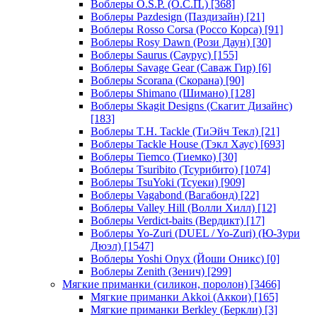
Воблеры O.S.P. (О.С.П.)
[368]
Воблеры Pazdesign (Паздизайн)
[21]
Воблеры Rosso Corsa (Россо Корса)
[91]
Воблеры Rosy Dawn (Рози Даун)
[30]
Воблеры Saurus (Саурус)
[155]
Воблеры Savage Gear (Саваж Гир)
[6]
Воблеры Scorana (Скорана)
[90]
Воблеры Shimano (Шимано)
[128]
Воблеры Skagit Designs (Скагит Дизайнс)
[183]
Воблеры T.H. Tackle (ТиЭйч Текл)
[21]
Воблеры Tackle House (Тэкл Хаус)
[693]
Воблеры Tiemco (Тиемко)
[30]
Воблеры Tsuribito (Тсурибито)
[1074]
Воблеры TsuYoki (Тсуеки)
[909]
Воблеры Vagabond (Вагабонд)
[22]
Воблеры Valley Hill (Волли Хилл)
[12]
Воблеры Verdict-baits (Вердикт)
[17]
Воблеры Yo-Zuri (DUEL / Yo-Zuri) (Ю-Зури
Дюэл)
[1547]
Воблеры Yoshi Onyx (Йоши Оникс)
[0]
Воблеры Zenith (Зенич)
[299]
Мягкие приманки (силикон, поролон)
[3466]
Мягкие приманки Akkoi (Аккои)
[165]
Мягкие приманки Berkley (Беркли)
[3]