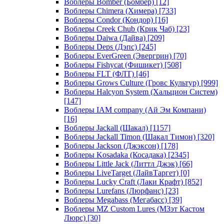
Воблеры Bomber (Бомбер)
[12]
Воблеры Chimera (Химера)
[733]
Воблеры Condor (Кондор)
[16]
Воблеры Creek Chub (Крик Чаб)
[23]
Воблеры Daiwa (Дайва)
[209]
Воблеры Deps (Дэпс)
[245]
Воблеры EverGreen (Эвергрин)
[70]
Воблеры Fishycat (Фишикет)
[508]
Воблеры FLT (ФЛТ)
[46]
Воблеры Grows Culture (Гровс Культур)
[999]
Воблеры Halcyon System (Хальцион Систем)
[147]
Воблеры IAM company (Ай Эм Компани)
[16]
Воблеры Jackall (Шакал)
[1157]
Воблеры Jackall Timon (Шакал Тимон)
[320]
Воблеры Jackson (Джэксон)
[178]
Воблеры Kosadaka (Косадака)
[2345]
Воблеры Little Jack (Литтл Джэк)
[66]
Воблеры LiveTarget (ЛайвТаргет)
[0]
Воблеры Lucky Craft (Лаки Крафт)
[852]
Воблеры Lurefans (Люрфанс)
[23]
Воблеры Megabass (Мегабасс)
[39]
Воблеры MZ Custom Lures (МЗэт Кастом
Люрс)
[30]