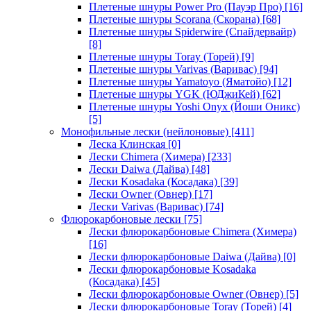
Плетеные шнуры Power Pro (Пауэр Про)
[16]
Плетеные шнуры Scorana (Скорана)
[68]
Плетеные шнуры Spiderwire (Спайдервайр)
[8]
Плетеные шнуры Toray (Торей)
[9]
Плетеные шнуры Varivas (Варивас)
[94]
Плетеные шнуры Yamatoyo (Яматойо)
[12]
Плетеные шнуры YGK (ЮДжиКей)
[62]
Плетеные шнуры Yoshi Onyx (Йоши Оникс)
[5]
Монофильные лески (нейлоновые)
[411]
Леска Клинская
[0]
Лески Chimera (Химера)
[233]
Лески Daiwa (Дайва)
[48]
Лески Kosadaka (Косадака)
[39]
Лески Owner (Овнер)
[17]
Лески Varivas (Варивас)
[74]
Флюрокарбоновые лески
[75]
Лески флюрокарбоновые Chimera (Химера)
[16]
Лески флюрокарбоновые Daiwa (Дайва)
[0]
Лески флюрокарбоновые Kosadaka
(Косадака)
[45]
Лески флюрокарбоновые Owner (Овнер)
[5]
Лески флюрокарбоновые Toray (Торей)
[4]