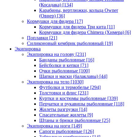
(Косадака)
[134]
Карабины, вертлюжки, кольца Owner
(Овнер)
[36]
Кормушки для фидера
[17]
Кормушки для фидера Три кита
[11]
Кормушки для фидера Chimera (Химера)
[6]
Поплавки
[21]
Силиконовый кембрик рыболовный
[19]
Экипировка
Экипировка на голову
[231]
Банданы рыболовные
[16]
Бейсболки и кепки
[71]
Очки рыболовные
[100]
Шапки и маски (балаклавы)
[44]
Экипировка на тело
[1030]
Футболки и термобелье
[294]
Толстовки и флис
[231]
Куртки и костюмы рыболовные
[339]
Перчатки и рукавицы рыболовные
[118]
Жилеты разгрузки
[14]
Спасательные жилеты
[9]
Штаны и брюки рыболовные
[25]
Экипировка на ноги
[149]
Сапоги рыболовные
[126]
Забродные комбинезоны
[14]