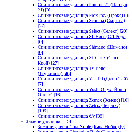
Спиннинговые удилища Pontoon21 (Пантун
21)
[0]
Спиннинговые удилища Prox Inc. (Прокс)
[3]
Спиннинговые удилища Scorana (Скорана)
[27]
Спиннинговые удилища Select (Селект)
[20]
Спиннинговые удилища SL Rods (СЛ Родс)
[0]
Спиннинговые удилища Shimano (Шимано)
[0]
Спиннинговые удилища St. Croix (Сэнт
Крой)
[27]
Спиннинговые удилища Tsuribito
(Тсурибито)
[46]
Спиннинговые удилища Yin Tai (Джин Тай)
[7]
Спиннинговые удилища Yoshi Onyx (Йоши
Оникс)
[16]
Спиннинговые удилища Zemex (Земекс)
[10]
Спиннинговые удилища Zetrix (Зетрикс)
[199]
Спиннинговые удилища б/у
[38]
Зимние удилища
[115]
Зимние удочки Cara Noble (Кара Нобле)
[0]
Зимние удочки Champion Rods (Чемпион