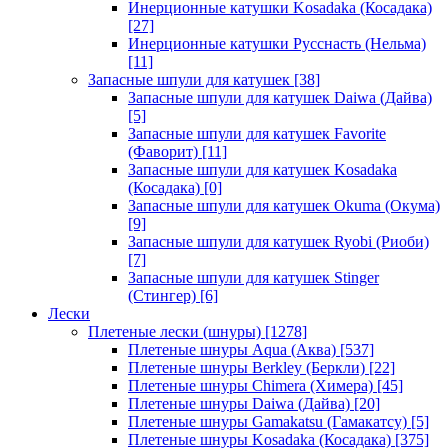
Инерционные катушки Kosadaka (Косадака)
[27]
Инерционные катушки Русснасть (Нельма)
[11]
Запасные шпули для катушек
[38]
Запасные шпули для катушек Daiwa (Дайва)
[5]
Запасные шпули для катушек Favorite
(Фаворит)
[11]
Запасные шпули для катушек Kosadaka
(Косадака)
[0]
Запасные шпули для катушек Okuma (Окума)
[9]
Запасные шпули для катушек Ryobi (Риоби)
[7]
Запасные шпули для катушек Stinger
(Стингер)
[6]
Лески
Плетеные лески (шнуры)
[1278]
Плетеные шнуры Aqua (Аква)
[537]
Плетеные шнуры Berkley (Беркли)
[22]
Плетеные шнуры Chimera (Химера)
[45]
Плетеные шнуры Daiwa (Дайва)
[20]
Плетеные шнуры Gamakatsu (Гамакатсу)
[5]
Плетеные шнуры Kosadaka (Косадака)
[375]