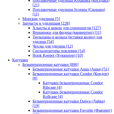
Поплавочные удилища Kosadaka (Косадака)
[21]
Поплавочные удилища Scorana (Скорана)
[11]
Морские удилища
[5]
Запчасти к удилищам
[228]
Хлысты и комли для спиннингов
[127]
Вершинки для фидера (квивертип)
[11]
Тюльпаны и кольца (вставки колец) для
удилищ
[54]
Чехлы для удилищ
[12]
Сигнализаторы поклевки
[14]
Hook Keeper (Хуккипер)
[10]
Катушки
Безынерционные катушки
[890]
Безынерционные катушки Aqua (Аква)
[51]
Безынерционные катушки Condor (Кондор)
[8]
Катушки безынерционные Condor
Ribcage
[4]
Катушки безынерционные Condor
Rollcage
[4]
Безынерционные катушки Daiwa (Дайва)
[19]
Безынерционные катушки Favorite (Фаворит)