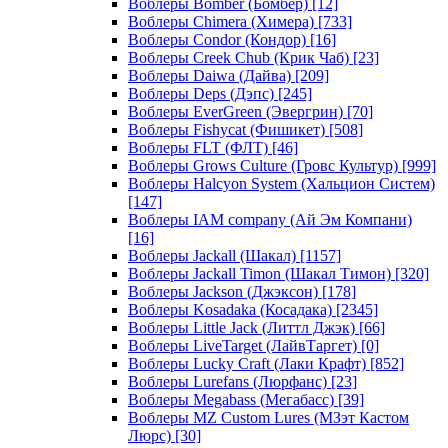
Воблеры Bomber (Бомбер)
[12]
Воблеры Chimera (Химера)
[733]
Воблеры Condor (Кондор)
[16]
Воблеры Creek Chub (Крик Чаб)
[23]
Воблеры Daiwa (Дайва)
[209]
Воблеры Deps (Дэпс)
[245]
Воблеры EverGreen (Эвергрин)
[70]
Воблеры Fishycat (Фишикет)
[508]
Воблеры FLT (ФЛТ)
[46]
Воблеры Grows Culture (Гровс Культур)
[999]
Воблеры Halcyon System (Хальцион Систем)
[147]
Воблеры IAM company (Ай Эм Компани)
[16]
Воблеры Jackall (Шакал)
[1157]
Воблеры Jackall Timon (Шакал Тимон)
[320]
Воблеры Jackson (Джэксон)
[178]
Воблеры Kosadaka (Косадака)
[2345]
Воблеры Little Jack (Литтл Джэк)
[66]
Воблеры LiveTarget (ЛайвТаргет)
[0]
Воблеры Lucky Craft (Лаки Крафт)
[852]
Воблеры Lurefans (Люрфанс)
[23]
Воблеры Megabass (Мегабасс)
[39]
Воблеры MZ Custom Lures (МЗэт Кастом
Люрс)
[30]