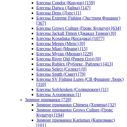
Блесны Condor (Кондор)
[159]
Блесны Daiwa (Дайва)
[147]
Блесны Deps (Дэпс)
[1]
Блесны Extreme Fishing (Экстрим Фишинг)
[367]
Блесны Grows Culture (Гровс Культур)
[634]
Блесны Jackall Timon (Джакал Тимон)
[0]
Блесны Kosadaka (Косадака)
[1077]
Блесны Mepps (Мепс)
[0]
Блесны Miari (Миари)
[15]
Блесны Myran (Мюран)
[229]
Блесны River Old (Ривер Олд)
[0]
Блесны Rublex (Рублекс, Раблекс)
[413]
Блесны Select (Селект)
[0]
Блесны Smith (Смит)
[79]
Блесны SV Fishing Lures (СВ Фишинг Люрс)
[310]
Блесны Solvkroken (Солвкрокен)
[11]
Блесны Алхимовки
[1]
Зимние приманки
[728]
Зимние приманки Chimera (Химера)
[32]
Зимние приманки Grows Culture (Гровс
Культур)
[194]
Зимние приманки Karismax (Каризмакс)
[101]