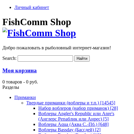
Личный кабинет
FishComm Shop
Добро пожаловать в рыболовный интернет-магазин!
Search:
Моя корзина
0 товаров -
0 руб.
Разделы
Приманки
Твердые приманки (воблеры и т.п.)
[14545]
Набор воблеров (набор приманок)
[28]
Воблеры Angler's Republic или Anre's
(Англерс Репаблик или Анрес)
[5]
Воблеры Aqua (Аква С.-Пб.)
[648]
Воблеры Bassday (Бассдей)
[2]