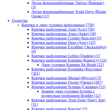
Лески флюрокарбоновые Varivas (Варивас)
[3]
Лески флюрокарбоновые Yoshi Onyx (Йоши
Оникс)
[2]
Оснастка
Крючки и джиг головки рыболовные
[750]
Крючки рыболовные Agat (Агат)
[36]
Крючки рыболовные Aqua (Аква)
[28]
Крючки рыболовные Condor (Кондор)
[5]
Крючки рыболовные Deps (Дэпс)
[12]
Крючки рыболовные Excalibur (Экскалибур)
[0]
Крючки рыболовные Grifon (Грифон)
[1]
Крючки рыболовные Kamatsu (Каматсу)
[22]
Джиг головки Kamatsu Jig Heads
[22]
Крючки рыболовные Kosadaka (Косадака)
[301]
Крючки рыболовные Mustad (Мустад)
[3]
Крючки рыболовные Owner (Овнер)
[287]
Крючки рыболовные Scorana (Скорана)
[12]
Зимние джиг-головки Scorana с
подвесным тройником Bomber
[12]
Крючки рыболовные Trout Zone (Траут Зон)
[31]
Крючки рыболовные Контакт
[5]