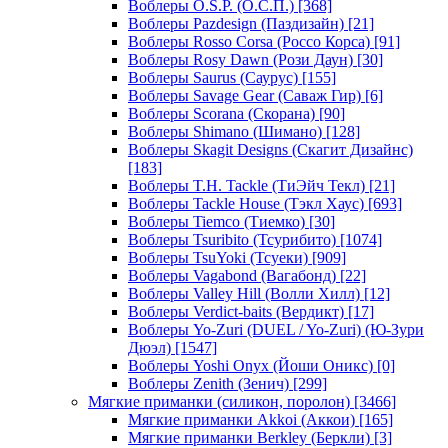
Воблеры O.S.P. (О.С.П.)
[368]
Воблеры Pazdesign (Паздизайн)
[21]
Воблеры Rosso Corsa (Россо Корса)
[91]
Воблеры Rosy Dawn (Рози Даун)
[30]
Воблеры Saurus (Саурус)
[155]
Воблеры Savage Gear (Саваж Гир)
[6]
Воблеры Scorana (Скорана)
[90]
Воблеры Shimano (Шимано)
[128]
Воблеры Skagit Designs (Скагит Дизайнс)
[183]
Воблеры T.H. Tackle (ТиЭйч Текл)
[21]
Воблеры Tackle House (Тэкл Хаус)
[693]
Воблеры Tiemco (Тиемко)
[30]
Воблеры Tsuribito (Тсурибито)
[1074]
Воблеры TsuYoki (Тсуеки)
[909]
Воблеры Vagabond (Вагабонд)
[22]
Воблеры Valley Hill (Волли Хилл)
[12]
Воблеры Verdict-baits (Вердикт)
[17]
Воблеры Yo-Zuri (DUEL / Yo-Zuri) (Ю-Зури
Дюэл)
[1547]
Воблеры Yoshi Onyx (Йоши Оникс)
[0]
Воблеры Zenith (Зенич)
[299]
Мягкие приманки (силикон, поролон)
[3466]
Мягкие приманки Akkoi (Аккои)
[165]
Мягкие приманки Berkley (Беркли)
[3]