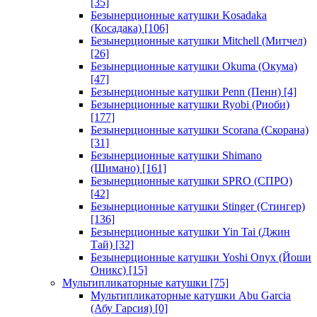
[35]
Безынерционные катушки Kosadaka
(Косадака)
[106]
Безынерционные катушки Mitchell (Митчел)
[26]
Безынерционные катушки Okuma (Окума)
[47]
Безынерционные катушки Penn (Пенн)
[4]
Безынерционные катушки Ryobi (Риоби)
[177]
Безынерционные катушки Scorana (Скорана)
[31]
Безынерционные катушки Shimano
(Шимано)
[161]
Безынерционные катушки SPRO (СПРО)
[42]
Безынерционные катушки Stinger (Стингер)
[136]
Безынерционные катушки Yin Tai (Джин
Тай)
[32]
Безынерционные катушки Yoshi Onyx (Йоши
Оникс)
[15]
Мультипликаторные катушки
[75]
Мультипликаторные катушки Abu Garcia
(Абу Гарсия)
[0]