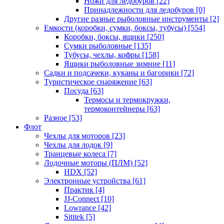
Ножи для ледобуров
[22]
Принадлежности для ледобуров
[0]
Другие разные рыболовные инструменты
[2]
Емкости (коробки, сумки, боксы, тубусы)
[554]
Коробки, боксы, ящики
[250]
Сумки рыболовные
[135]
Тубусы, чехлы, кофры
[158]
Ящики рыболовные зимние
[11]
Садки и подсачеки, куканы и багорики
[72]
Туристическое снаряжение
[63]
Посуда
[63]
Термосы и термокружки,
термоконтейнеры
[63]
Разное
[53]
Флот
Чехлы для моторов
[23]
Чехлы для лодок
[9]
Транцевые колеса
[7]
Лодочные моторы (ПЛМ)
[52]
HDX
[52]
Электронные устройства
[61]
Практик
[4]
JJ-Connect
[10]
Lowrance
[42]
Sititek
[5]