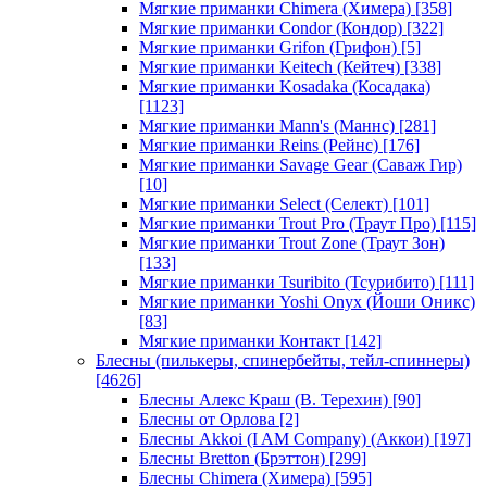
Мягкие приманки Chimera (Химера)
[358]
Мягкие приманки Condor (Кондор)
[322]
Мягкие приманки Grifon (Грифон)
[5]
Мягкие приманки Keitech (Кейтеч)
[338]
Мягкие приманки Kosadaka (Косадака)
[1123]
Мягкие приманки Mann's (Маннс)
[281]
Мягкие приманки Reins (Рейнс)
[176]
Мягкие приманки Savage Gear (Саваж Гир)
[10]
Мягкие приманки Select (Селект)
[101]
Мягкие приманки Trout Pro (Траут Про)
[115]
Мягкие приманки Trout Zone (Траут Зон)
[133]
Мягкие приманки Tsuribito (Тсурибито)
[111]
Мягкие приманки Yoshi Onyx (Йоши Оникс)
[83]
Мягкие приманки Контакт
[142]
Блесны (пилькеры, спинербейты, тейл-спиннеры)
[4626]
Блесны Алекс Краш (В. Терехин)
[90]
Блесны от Орлова
[2]
Блесны Akkoi (I AM Company) (Аккои)
[197]
Блесны Bretton (Брэттон)
[299]
Блесны Chimera (Химера)
[595]