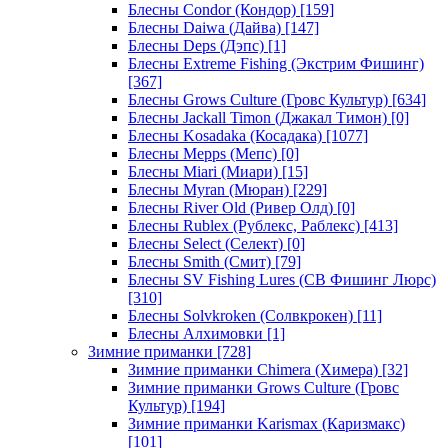
Блесны Condor (Кондор)
[159]
Блесны Daiwa (Дайва)
[147]
Блесны Deps (Дэпс)
[1]
Блесны Extreme Fishing (Экстрим Фишинг)
[367]
Блесны Grows Culture (Гровс Культур)
[634]
Блесны Jackall Timon (Джакал Тимон)
[0]
Блесны Kosadaka (Косадака)
[1077]
Блесны Mepps (Мепс)
[0]
Блесны Miari (Миари)
[15]
Блесны Myran (Мюран)
[229]
Блесны River Old (Ривер Олд)
[0]
Блесны Rublex (Рублекс, Раблекс)
[413]
Блесны Select (Селект)
[0]
Блесны Smith (Смит)
[79]
Блесны SV Fishing Lures (СВ Фишинг Люрс)
[310]
Блесны Solvkroken (Солвкрокен)
[11]
Блесны Алхимовки
[1]
Зимние приманки
[728]
Зимние приманки Chimera (Химера)
[32]
Зимние приманки Grows Culture (Гровс
Культур)
[194]
Зимние приманки Karismax (Каризмакс)
[101]