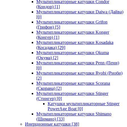
Мультипликаторные катушки Condor
(Кондор)
[1]
Мультипликаторные катушки Daiwa (Дайва)
[0]
Мультипликаторные катушки Grifon
(Грифон)
[5]
Мультипликаторные катушки Konger
(Конгер)
[1]
Мультипликаторные катушки Kosadaka
(Косадака)
[29]
Мультипликаторные катушки Okuma
(Окума)
[2]
Мультипликаторные катушки Penn (Пенн)
[0]
Мультипликаторные катушки Ryobi (Риоби)
[2]
Мультипликаторные катушки Scorana
(Скорана)
[2]
Мультипликаторные катушки Stinger
(Стингер)
[0]
Катушки мультипликаторные Stinger
PowerAge Boat
[0]
Мультипликаторные катушки Shimano
(Шимано)
[33]
Инерционные катушки
[38]