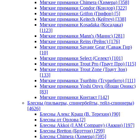
Мягкие приманки Chimera (Химера)
[358]
Мягкие приманки Condor (Кондор)
[322]
Мягкие приманки Grifon (Грифон)
[5]
Мягкие приманки Keitech (Кейтеч)
[338]
Мягкие приманки Kosadaka (Косадака)
[1123]
Мягкие приманки Mann's (Маннс)
[281]
Мягкие приманки Reins (Рейнс)
[176]
Мягкие приманки Savage Gear (Саваж Гир)
[10]
Мягкие приманки Select (Селект)
[101]
Мягкие приманки Trout Pro (Траут Про)
[115]
Мягкие приманки Trout Zone (Траут Зон)
[133]
Мягкие приманки Tsuribito (Тсурибито)
[111]
Мягкие приманки Yoshi Onyx (Йоши Оникс)
[83]
Мягкие приманки Контакт
[142]
Блесны (пилькеры, спинербейты, тейл-спиннеры)
[4626]
Блесны Алекс Краш (В. Терехин)
[90]
Блесны от Орлова
[2]
Блесны Akkoi (I AM Company) (Аккои)
[197]
Блесны Bretton (Брэттон)
[299]
Блесны Chimera (Химера)
[595]