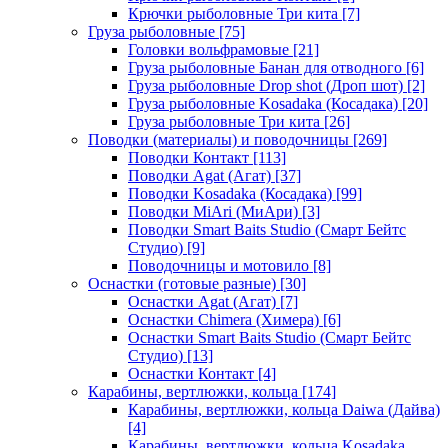
Крючки рыболовные Три кита
[7]
Груза рыболовные
[75]
Головки вольфрамовые
[21]
Груза рыболовные Банан для отводного
[6]
Груза рыболовные Drop shot (Дроп шот)
[2]
Груза рыболовные Kosadaka (Косадака)
[20]
Груза рыболовные Три кита
[26]
Поводки (материалы) и поводочницы
[269]
Поводки Контакт
[113]
Поводки Agat (Агат)
[37]
Поводки Kosadaka (Косадака)
[99]
Поводки MiAri (МиАри)
[3]
Поводки Smart Baits Studio (Смарт Бейтс
Студио)
[9]
Поводочницы и мотовило
[8]
Оснастки (готовые разные)
[30]
Оснастки Agat (Агат)
[7]
Оснастки Chimera (Химера)
[6]
Оснастки Smart Baits Studio (Смарт Бейтс
Студио)
[13]
Оснастки Контакт
[4]
Карабины, вертлюжки, кольца
[174]
Карабины, вертлюжки, кольца Daiwa (Дайва)
[4]
Карабины, вертлюжки, кольца Kosadaka