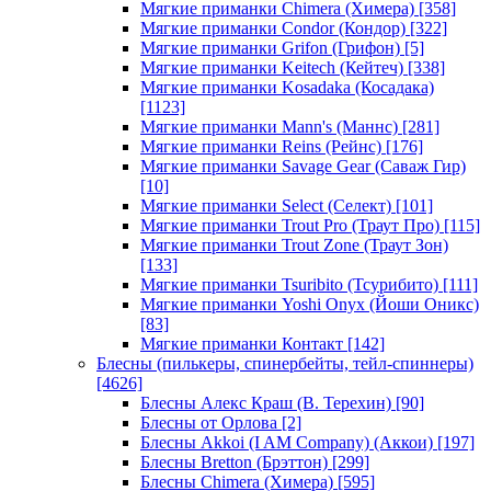
Мягкие приманки Chimera (Химера)
[358]
Мягкие приманки Condor (Кондор)
[322]
Мягкие приманки Grifon (Грифон)
[5]
Мягкие приманки Keitech (Кейтеч)
[338]
Мягкие приманки Kosadaka (Косадака)
[1123]
Мягкие приманки Mann's (Маннс)
[281]
Мягкие приманки Reins (Рейнс)
[176]
Мягкие приманки Savage Gear (Саваж Гир)
[10]
Мягкие приманки Select (Селект)
[101]
Мягкие приманки Trout Pro (Траут Про)
[115]
Мягкие приманки Trout Zone (Траут Зон)
[133]
Мягкие приманки Tsuribito (Тсурибито)
[111]
Мягкие приманки Yoshi Onyx (Йоши Оникс)
[83]
Мягкие приманки Контакт
[142]
Блесны (пилькеры, спинербейты, тейл-спиннеры)
[4626]
Блесны Алекс Краш (В. Терехин)
[90]
Блесны от Орлова
[2]
Блесны Akkoi (I AM Company) (Аккои)
[197]
Блесны Bretton (Брэттон)
[299]
Блесны Chimera (Химера)
[595]