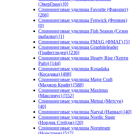
(ЭверГрин)
[0]
Спиннинговые удилища Favorite (Фаворит)
[266]
Спиннинговые удилища Fenwick (Фенвик)
[0]
Спиннинговые удилища Fish Season (Сезон
рыбалки)
[1]
Спиннинговые удилища FMAG (ФМАГ)
[5]
Спиннинговые удилища Graphiteleader
(Графитлидер)
[236]
Спиннинговые удилища Hearty Rise (Херти
Райз)
[144]
Спиннинговые удилища Kosadaka
(Косадака)
[498]
Спиннинговые удилища Major Craft
(Маджор Крафт)
[588]
Спиннинговые удилища Maximus
(Максимус)
[552]
Спиннинговые удилища Metsui (Метсуи)
[40]
Спиннинговые удилища Narval (Нарвал)
[40]
Спиннинговые удилища Nordic Stage
(Нордик Стейдж)
[20]
Спиннинговые удилища Norstream
(Норстрим)
[517]