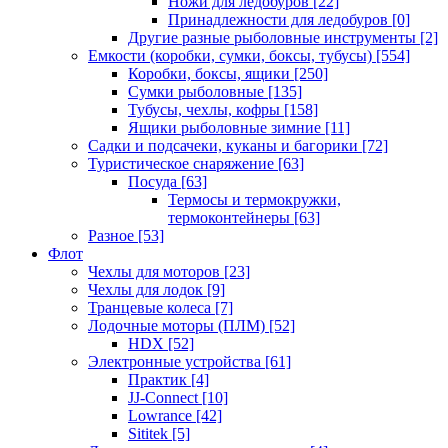
Ножи для ледобуров
[22]
Принадлежности для ледобуров
[0]
Другие разные рыболовные инструменты
[2]
Емкости (коробки, сумки, боксы, тубусы)
[554]
Коробки, боксы, ящики
[250]
Сумки рыболовные
[135]
Тубусы, чехлы, кофры
[158]
Ящики рыболовные зимние
[11]
Садки и подсачеки, куканы и багорики
[72]
Туристическое снаряжение
[63]
Посуда
[63]
Термосы и термокружки,
термоконтейнеры
[63]
Разное
[53]
Флот
Чехлы для моторов
[23]
Чехлы для лодок
[9]
Транцевые колеса
[7]
Лодочные моторы (ПЛМ)
[52]
HDX
[52]
Электронные устройства
[61]
Практик
[4]
JJ-Connect
[10]
Lowrance
[42]
Sititek
[5]