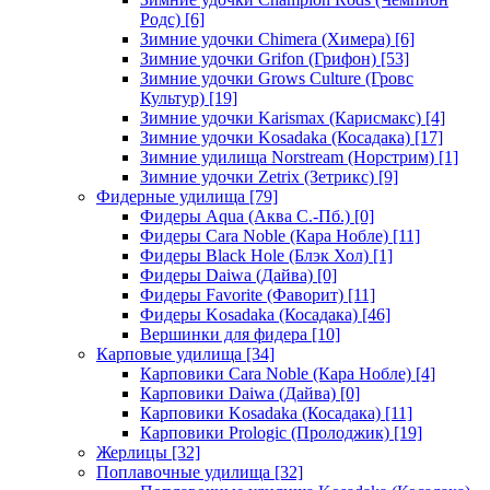
Родс)
[6]
Зимние удочки Chimera (Химера)
[6]
Зимние удочки Grifon (Грифон)
[53]
Зимние удочки Grows Culture (Гровс
Культур)
[19]
Зимние удочки Karismax (Карисмакс)
[4]
Зимние удочки Kosadaka (Косадака)
[17]
Зимние удилища Norstream (Норстрим)
[1]
Зимние удочки Zetrix (Зетрикс)
[9]
Фидерные удилища
[79]
Фидеры Aqua (Аква С.-Пб.)
[0]
Фидеры Cara Noble (Кара Нобле)
[11]
Фидеры Black Hole (Блэк Хол)
[1]
Фидеры Daiwa (Дайва)
[0]
Фидеры Favorite (Фаворит)
[11]
Фидеры Kosadaka (Косадака)
[46]
Вершинки для фидера
[10]
Карповые удилища
[34]
Карповики Cara Noble (Кара Нобле)
[4]
Карповики Daiwa (Дайва)
[0]
Карповики Kosadaka (Косадака)
[11]
Карповики Prologic (Пролоджик)
[19]
Жерлицы
[32]
Поплавочные удилища
[32]