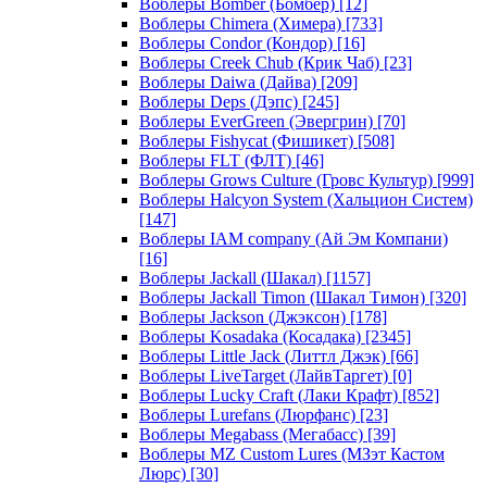
Воблеры Bomber (Бомбер)
[12]
Воблеры Chimera (Химера)
[733]
Воблеры Condor (Кондор)
[16]
Воблеры Creek Chub (Крик Чаб)
[23]
Воблеры Daiwa (Дайва)
[209]
Воблеры Deps (Дэпс)
[245]
Воблеры EverGreen (Эвергрин)
[70]
Воблеры Fishycat (Фишикет)
[508]
Воблеры FLT (ФЛТ)
[46]
Воблеры Grows Culture (Гровс Культур)
[999]
Воблеры Halcyon System (Хальцион Систем)
[147]
Воблеры IAM company (Ай Эм Компани)
[16]
Воблеры Jackall (Шакал)
[1157]
Воблеры Jackall Timon (Шакал Тимон)
[320]
Воблеры Jackson (Джэксон)
[178]
Воблеры Kosadaka (Косадака)
[2345]
Воблеры Little Jack (Литтл Джэк)
[66]
Воблеры LiveTarget (ЛайвТаргет)
[0]
Воблеры Lucky Craft (Лаки Крафт)
[852]
Воблеры Lurefans (Люрфанс)
[23]
Воблеры Megabass (Мегабасс)
[39]
Воблеры MZ Custom Lures (МЗэт Кастом
Люрс)
[30]