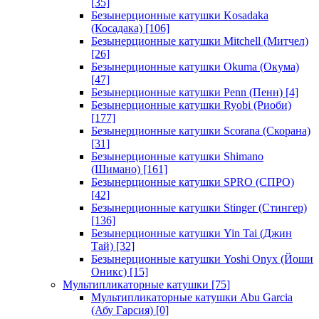
[35]
Безынерционные катушки Kosadaka
(Косадака)
[106]
Безынерционные катушки Mitchell (Митчел)
[26]
Безынерционные катушки Okuma (Окума)
[47]
Безынерционные катушки Penn (Пенн)
[4]
Безынерционные катушки Ryobi (Риоби)
[177]
Безынерционные катушки Scorana (Скорана)
[31]
Безынерционные катушки Shimano
(Шимано)
[161]
Безынерционные катушки SPRO (СПРО)
[42]
Безынерционные катушки Stinger (Стингер)
[136]
Безынерционные катушки Yin Tai (Джин
Тай)
[32]
Безынерционные катушки Yoshi Onyx (Йоши
Оникс)
[15]
Мультипликаторные катушки
[75]
Мультипликаторные катушки Abu Garcia
(Абу Гарсия)
[0]