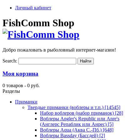
Личный кабинет
FishComm Shop
Добро пожаловать в рыболовный интернет-магазин!
Search:
Моя корзина
0 товаров -
0 руб.
Разделы
Приманки
Твердые приманки (воблеры и т.п.)
[14545]
Набор воблеров (набор приманок)
[28]
Воблеры Angler's Republic или Anre's
(Англерс Репаблик или Анрес)
[5]
Воблеры Aqua (Аква С.-Пб.)
[648]
Воблеры Bassday (Бассдей)
[2]