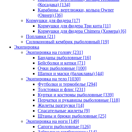
(Косадака)
[134]
Карабины, вертлюжки, кольца Owner
(Овнер)
[36]
Кормушки для фидера
[17]
Кормушки для фидера Три кита
[11]
Кормушки для фидера Chimera (Химера)
[6]
Поплавки
[21]
Силиконовый кембрик рыболовный
[19]
Экипировка
Экипировка на голову
[231]
Банданы рыболовные
[16]
Бейсболки и кепки
[71]
Очки рыболовные
[100]
Шапки и маски (балаклавы)
[44]
Экипировка на тело
[1030]
Футболки и термобелье
[294]
Толстовки и флис
[231]
Куртки и костюмы рыболовные
[339]
Перчатки и рукавицы рыболовные
[118]
Жилеты разгрузки
[14]
Спасательные жилеты
[9]
Штаны и брюки рыболовные
[25]
Экипировка на ноги
[149]
Сапоги рыболовные
[126]
Забродные комбинезоны
[14]