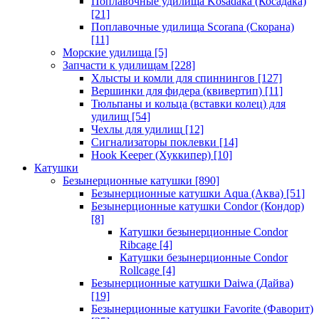
Поплавочные удилища Kosadaka (Косадака)
[21]
Поплавочные удилища Scorana (Скорана)
[11]
Морские удилища
[5]
Запчасти к удилищам
[228]
Хлысты и комли для спиннингов
[127]
Вершинки для фидера (квивертип)
[11]
Тюльпаны и кольца (вставки колец) для
удилищ
[54]
Чехлы для удилищ
[12]
Сигнализаторы поклевки
[14]
Hook Keeper (Хуккипер)
[10]
Катушки
Безынерционные катушки
[890]
Безынерционные катушки Aqua (Аква)
[51]
Безынерционные катушки Condor (Кондор)
[8]
Катушки безынерционные Condor
Ribcage
[4]
Катушки безынерционные Condor
Rollcage
[4]
Безынерционные катушки Daiwa (Дайва)
[19]
Безынерционные катушки Favorite (Фаворит)