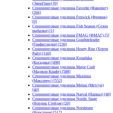
(ЭверГрин)
[0]
Спиннинговые удилища Favorite (Фаворит)
[266]
Спиннинговые удилища Fenwick (Фенвик)
[0]
Спиннинговые удилища Fish Season (Сезон
рыбалки)
[1]
Спиннинговые удилища FMAG (ФМАГ)
[5]
Спиннинговые удилища Graphiteleader
(Графитлидер)
[236]
Спиннинговые удилища Hearty Rise (Херти
Райз)
[144]
Спиннинговые удилища Kosadaka
(Косадака)
[498]
Спиннинговые удилища Major Craft
(Маджор Крафт)
[588]
Спиннинговые удилища Maximus
(Максимус)
[552]
Спиннинговые удилища Metsui (Метсуи)
[40]
Спиннинговые удилища Narval (Нарвал)
[40]
Спиннинговые удилища Nordic Stage
(Нордик Стейдж)
[20]
Спиннинговые удилища Norstream
(Норстрим)
[517]