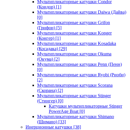
Мультипликаторные катушки Condor
(Кондор)
[1]
Мультипликаторные катушки Daiwa (Дайва)
[0]
Мультипликаторные катушки Grifon
(Грифон)
[5]
Мультипликаторные катушки Konger
(Конгер)
[1]
Мультипликаторные катушки Kosadaka
(Косадака)
[29]
Мультипликаторные катушки Okuma
(Окума)
[2]
Мультипликаторные катушки Penn (Пенн)
[0]
Мультипликаторные катушки Ryobi (Риоби)
[2]
Мультипликаторные катушки Scorana
(Скорана)
[2]
Мультипликаторные катушки Stinger
(Стингер)
[0]
Катушки мультипликаторные Stinger
PowerAge Boat
[0]
Мультипликаторные катушки Shimano
(Шимано)
[33]
Инерционные катушки
[38]