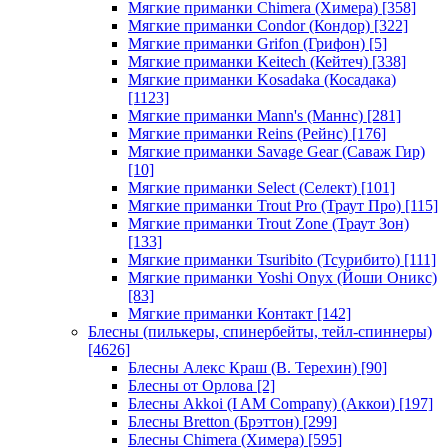
Мягкие приманки Chimera (Химера)
[358]
Мягкие приманки Condor (Кондор)
[322]
Мягкие приманки Grifon (Грифон)
[5]
Мягкие приманки Keitech (Кейтеч)
[338]
Мягкие приманки Kosadaka (Косадака)
[1123]
Мягкие приманки Mann's (Маннс)
[281]
Мягкие приманки Reins (Рейнс)
[176]
Мягкие приманки Savage Gear (Саваж Гир)
[10]
Мягкие приманки Select (Селект)
[101]
Мягкие приманки Trout Pro (Траут Про)
[115]
Мягкие приманки Trout Zone (Траут Зон)
[133]
Мягкие приманки Tsuribito (Тсурибито)
[111]
Мягкие приманки Yoshi Onyx (Йоши Оникс)
[83]
Мягкие приманки Контакт
[142]
Блесны (пилькеры, спинербейты, тейл-спиннеры)
[4626]
Блесны Алекс Краш (В. Терехин)
[90]
Блесны от Орлова
[2]
Блесны Akkoi (I AM Company) (Аккои)
[197]
Блесны Bretton (Брэттон)
[299]
Блесны Chimera (Химера)
[595]