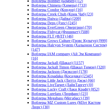
Воблеры Bomber (Бомбер)
[12]
Воблеры Chimera (Химера)
[733]
Воблеры Condor (Кондор)
[16]
Воблеры Creek Chub (Крик Чаб)
[23]
Воблеры Daiwa (Дайва)
[209]
Воблеры Deps (Дэпс)
[245]
Воблеры EverGreen (Эвергрин)
[70]
Воблеры Fishycat (Фишикет)
[508]
Воблеры FLT (ФЛТ)
[46]
Воблеры Grows Culture (Гровс Культур)
[999]
Воблеры Halcyon System (Хальцион Систем)
[147]
Воблеры IAM company (Ай Эм Компани)
[16]
Воблеры Jackall (Шакал)
[1157]
Воблеры Jackall Timon (Шакал Тимон)
[320]
Воблеры Jackson (Джэксон)
[178]
Воблеры Kosadaka (Косадака)
[2345]
Воблеры Little Jack (Литтл Джэк)
[66]
Воблеры LiveTarget (ЛайвТаргет)
[0]
Воблеры Lucky Craft (Лаки Крафт)
[852]
Воблеры Lurefans (Люрфанс)
[23]
Воблеры Megabass (Мегабасс)
[39]
Воблеры MZ Custom Lures (МЗэт Кастом
Люрс)
[30]