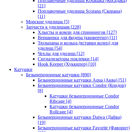
Поплавочные удилища Kosadaka (Косадака)
[21]
Поплавочные удилища Scorana (Скорана)
[11]
Морские удилища
[5]
Запчасти к удилищам
[228]
Хлысты и комли для спиннингов
[127]
Вершинки для фидера (квивертип)
[11]
Тюльпаны и кольца (вставки колец) для
удилищ
[54]
Чехлы для удилищ
[12]
Сигнализаторы поклевки
[14]
Hook Keeper (Хуккипер)
[10]
Катушки
Безынерционные катушки
[890]
Безынерционные катушки Aqua (Аква)
[51]
Безынерционные катушки Condor (Кондор)
[8]
Катушки безынерционные Condor
Ribcage
[4]
Катушки безынерционные Condor
Rollcage
[4]
Безынерционные катушки Daiwa (Дайва)
[19]
Безынерционные катушки Favorite (Фаворит)