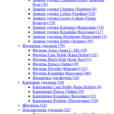
Родс)
[6]
Зимние удочки Chimera (Химера)
[6]
Зимние удочки Grifon (Грифон)
[53]
Зимние удочки Grows Culture (Гровс
Культур)
[19]
Зимние удочки Karismax (Карисмакс)
[4]
Зимние удочки Kosadaka (Косадака)
[17]
Зимние удилища Norstream (Норстрим)
[1]
Зимние удочки Zetrix (Зетрикс)
[9]
Фидерные удилища
[79]
Фидеры Aqua (Аква С.-Пб.)
[0]
Фидеры Cara Noble (Кара Нобле)
[11]
Фидеры Black Hole (Блэк Хол)
[1]
Фидеры Daiwa (Дайва)
[0]
Фидеры Favorite (Фаворит)
[11]
Фидеры Kosadaka (Косадака)
[46]
Вершинки для фидера
[10]
Карповые удилища
[34]
Карповики Cara Noble (Кара Нобле)
[4]
Карповики Daiwa (Дайва)
[0]
Карповики Kosadaka (Косадака)
[11]
Карповики Prologic (Пролоджик)
[19]
Жерлицы
[32]
Поплавочные удилища
[32]