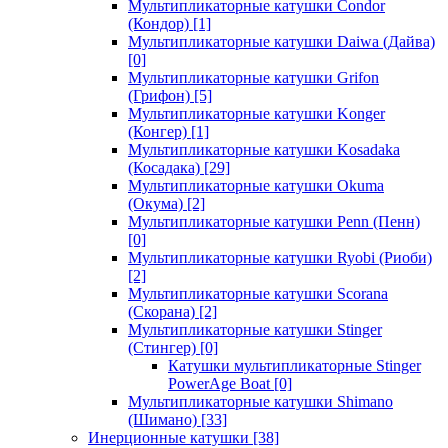
Мультипликаторные катушки Condor
(Кондор)
[1]
Мультипликаторные катушки Daiwa (Дайва)
[0]
Мультипликаторные катушки Grifon
(Грифон)
[5]
Мультипликаторные катушки Konger
(Конгер)
[1]
Мультипликаторные катушки Kosadaka
(Косадака)
[29]
Мультипликаторные катушки Okuma
(Окума)
[2]
Мультипликаторные катушки Penn (Пенн)
[0]
Мультипликаторные катушки Ryobi (Риоби)
[2]
Мультипликаторные катушки Scorana
(Скорана)
[2]
Мультипликаторные катушки Stinger
(Стингер)
[0]
Катушки мультипликаторные Stinger
PowerAge Boat
[0]
Мультипликаторные катушки Shimano
(Шимано)
[33]
Инерционные катушки
[38]