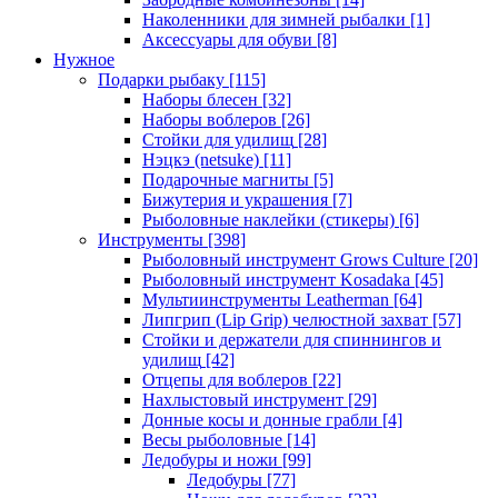
Наколенники для зимней рыбалки
[1]
Аксессуары для обуви
[8]
Нужное
Подарки рыбаку
[115]
Наборы блесен
[32]
Наборы воблеров
[26]
Стойки для удилищ
[28]
Нэцкэ (netsuke)
[11]
Подарочные магниты
[5]
Бижутерия и украшения
[7]
Рыболовные наклейки (стикеры)
[6]
Инструменты
[398]
Рыболовный инструмент Grows Culture
[20]
Рыболовный инструмент Kosadaka
[45]
Мультиинструменты Leatherman
[64]
Липгрип (Lip Grip) челюстной захват
[57]
Стойки и держатели для спиннингов и
удилищ
[42]
Отцепы для воблеров
[22]
Нахлыстовый инструмент
[29]
Донные косы и донные грабли
[4]
Весы рыболовные
[14]
Ледобуры и ножи
[99]
Ледобуры
[77]