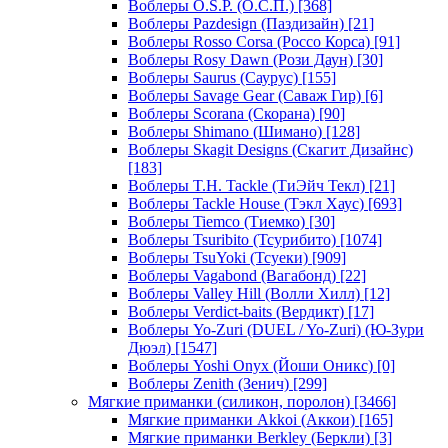
Воблеры O.S.P. (О.С.П.)
[368]
Воблеры Pazdesign (Паздизайн)
[21]
Воблеры Rosso Corsa (Россо Корса)
[91]
Воблеры Rosy Dawn (Рози Даун)
[30]
Воблеры Saurus (Саурус)
[155]
Воблеры Savage Gear (Саваж Гир)
[6]
Воблеры Scorana (Скорана)
[90]
Воблеры Shimano (Шимано)
[128]
Воблеры Skagit Designs (Скагит Дизайнс)
[183]
Воблеры T.H. Tackle (ТиЭйч Текл)
[21]
Воблеры Tackle House (Тэкл Хаус)
[693]
Воблеры Tiemco (Тиемко)
[30]
Воблеры Tsuribito (Тсурибито)
[1074]
Воблеры TsuYoki (Тсуеки)
[909]
Воблеры Vagabond (Вагабонд)
[22]
Воблеры Valley Hill (Волли Хилл)
[12]
Воблеры Verdict-baits (Вердикт)
[17]
Воблеры Yo-Zuri (DUEL / Yo-Zuri) (Ю-Зури
Дюэл)
[1547]
Воблеры Yoshi Onyx (Йоши Оникс)
[0]
Воблеры Zenith (Зенич)
[299]
Мягкие приманки (силикон, поролон)
[3466]
Мягкие приманки Akkoi (Аккои)
[165]
Мягкие приманки Berkley (Беркли)
[3]