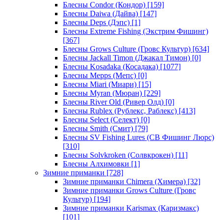
Блесны Condor (Кондор)
[159]
Блесны Daiwa (Дайва)
[147]
Блесны Deps (Дэпс)
[1]
Блесны Extreme Fishing (Экстрим Фишинг)
[367]
Блесны Grows Culture (Гровс Культур)
[634]
Блесны Jackall Timon (Джакал Тимон)
[0]
Блесны Kosadaka (Косадака)
[1077]
Блесны Mepps (Мепс)
[0]
Блесны Miari (Миари)
[15]
Блесны Myran (Мюран)
[229]
Блесны River Old (Ривер Олд)
[0]
Блесны Rublex (Рублекс, Раблекс)
[413]
Блесны Select (Селект)
[0]
Блесны Smith (Смит)
[79]
Блесны SV Fishing Lures (СВ Фишинг Люрс)
[310]
Блесны Solvkroken (Солвкрокен)
[11]
Блесны Алхимовки
[1]
Зимние приманки
[728]
Зимние приманки Chimera (Химера)
[32]
Зимние приманки Grows Culture (Гровс
Культур)
[194]
Зимние приманки Karismax (Каризмакс)
[101]