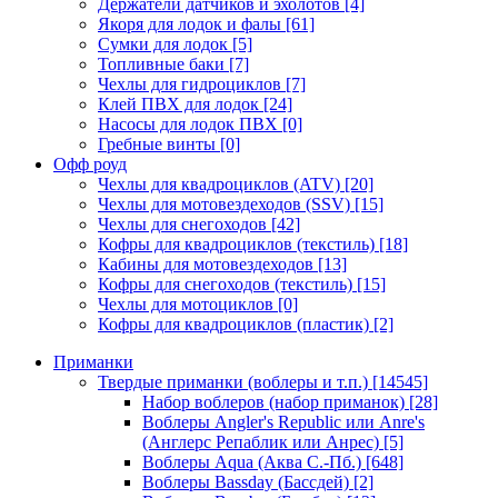
Держатели датчиков и эхолотов
[4]
Якоря для лодок и фалы
[61]
Сумки для лодок
[5]
Топливные баки
[7]
Чехлы для гидроциклов
[7]
Клей ПВХ для лодок
[24]
Насосы для лодок ПВХ
[0]
Гребные винты
[0]
Офф роуд
Чехлы для квадроциклов (ATV)
[20]
Чехлы для мотовездеходов (SSV)
[15]
Чехлы для снегоходов
[42]
Кофры для квадроциклов (текстиль)
[18]
Кабины для мотовездеходов
[13]
Кофры для снегоходов (текстиль)
[15]
Чехлы для мотоциклов
[0]
Кофры для квадроциклов (пластик)
[2]
Приманки
Твердые приманки (воблеры и т.п.)
[14545]
Набор воблеров (набор приманок)
[28]
Воблеры Angler's Republic или Anre's
(Англерс Репаблик или Анрес)
[5]
Воблеры Aqua (Аква С.-Пб.)
[648]
Воблеры Bassday (Бассдей)
[2]