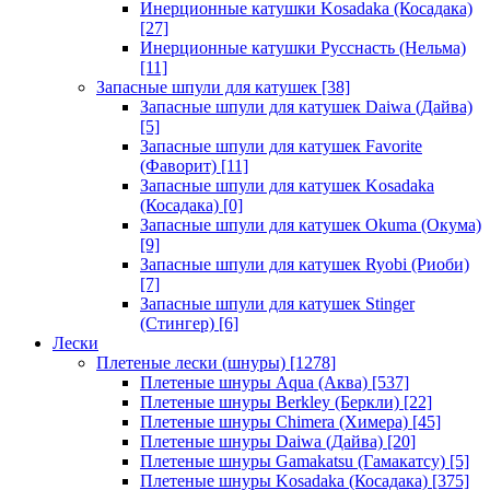
Инерционные катушки Kosadaka (Косадака)
[27]
Инерционные катушки Русснасть (Нельма)
[11]
Запасные шпули для катушек
[38]
Запасные шпули для катушек Daiwa (Дайва)
[5]
Запасные шпули для катушек Favorite
(Фаворит)
[11]
Запасные шпули для катушек Kosadaka
(Косадака)
[0]
Запасные шпули для катушек Okuma (Окума)
[9]
Запасные шпули для катушек Ryobi (Риоби)
[7]
Запасные шпули для катушек Stinger
(Стингер)
[6]
Лески
Плетеные лески (шнуры)
[1278]
Плетеные шнуры Aqua (Аква)
[537]
Плетеные шнуры Berkley (Беркли)
[22]
Плетеные шнуры Chimera (Химера)
[45]
Плетеные шнуры Daiwa (Дайва)
[20]
Плетеные шнуры Gamakatsu (Гамакатсу)
[5]
Плетеные шнуры Kosadaka (Косадака)
[375]