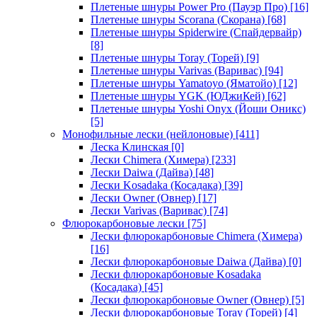
Плетеные шнуры Power Pro (Пауэр Про)
[16]
Плетеные шнуры Scorana (Скорана)
[68]
Плетеные шнуры Spiderwire (Спайдервайр)
[8]
Плетеные шнуры Toray (Торей)
[9]
Плетеные шнуры Varivas (Варивас)
[94]
Плетеные шнуры Yamatoyo (Яматойо)
[12]
Плетеные шнуры YGK (ЮДжиКей)
[62]
Плетеные шнуры Yoshi Onyx (Йоши Оникс)
[5]
Монофильные лески (нейлоновые)
[411]
Леска Клинская
[0]
Лески Chimera (Химера)
[233]
Лески Daiwa (Дайва)
[48]
Лески Kosadaka (Косадака)
[39]
Лески Owner (Овнер)
[17]
Лески Varivas (Варивас)
[74]
Флюрокарбоновые лески
[75]
Лески флюрокарбоновые Chimera (Химера)
[16]
Лески флюрокарбоновые Daiwa (Дайва)
[0]
Лески флюрокарбоновые Kosadaka
(Косадака)
[45]
Лески флюрокарбоновые Owner (Овнер)
[5]
Лески флюрокарбоновые Toray (Торей)
[4]