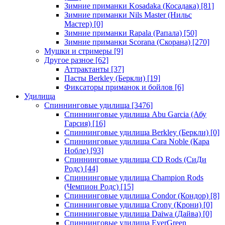
Зимние приманки Kosadaka (Косадака)
[81]
Зимние приманки Nils Master (Нильс
Мастер)
[0]
Зимние приманки Rapala (Рапала)
[50]
Зимние приманки Scorana (Скорана)
[270]
Мушки и стримеры
[9]
Другое разное
[62]
Аттрактанты
[37]
Пасты Berkley (Беркли)
[19]
Фиксаторы приманок и бойлов
[6]
Удилища
Спиннинговые удилища
[3476]
Спиннинговые удилища Abu Garcia (Абу
Гарсия)
[16]
Спиннинговые удилища Berkley (Беркли)
[0]
Спиннинговые удилища Cara Noble (Кара
Нобле)
[93]
Спиннинговые удилища CD Rods (СиДи
Родс)
[44]
Спиннинговые удилища Champion Rods
(Чемпион Родс)
[15]
Спиннинговые удилища Condor (Кондор)
[8]
Спиннинговые удилища Crony (Крони)
[0]
Спиннинговые удилища Daiwa (Дайва)
[0]
Спиннинговые удилища EverGreen