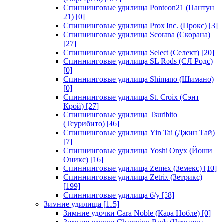
Спиннинговые удилища Pontoon21 (Пантун
21)
[0]
Спиннинговые удилища Prox Inc. (Прокс)
[3]
Спиннинговые удилища Scorana (Скорана)
[27]
Спиннинговые удилища Select (Селект)
[20]
Спиннинговые удилища SL Rods (СЛ Родс)
[0]
Спиннинговые удилища Shimano (Шимано)
[0]
Спиннинговые удилища St. Croix (Сэнт
Крой)
[27]
Спиннинговые удилища Tsuribito
(Тсурибито)
[46]
Спиннинговые удилища Yin Tai (Джин Тай)
[7]
Спиннинговые удилища Yoshi Onyx (Йоши
Оникс)
[16]
Спиннинговые удилища Zemex (Земекс)
[10]
Спиннинговые удилища Zetrix (Зетрикс)
[199]
Спиннинговые удилища б/у
[38]
Зимние удилища
[115]
Зимние удочки Cara Noble (Кара Нобле)
[0]
Зимние удочки Champion Rods (Чемпион