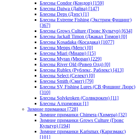
Блесны Condor (Кондор)
[159]
Блесны Daiwa (Дайва)
[147]
Блесны Deps (Дэпс)
[1]
Блесны Extreme Fishing (Экстрим Фишинг)
[367]
Блесны Grows Culture (Гровс Культур)
[634]
Блесны Jackall Timon (Джакал Тимон)
[0]
Блесны Kosadaka (Косадака)
[1077]
Блесны Mepps (Мепс)
[0]
Блесны Miari (Миари)
[15]
Блесны Myran (Мюран)
[229]
Блесны River Old (Ривер Олд)
[0]
Блесны Rublex (Рублекс, Раблекс)
[413]
Блесны Select (Селект)
[0]
Блесны Smith (Смит)
[79]
Блесны SV Fishing Lures (СВ Фишинг Люрс)
[310]
Блесны Solvkroken (Солвкрокен)
[11]
Блесны Алхимовки
[1]
Зимние приманки
[728]
Зимние приманки Chimera (Химера)
[32]
Зимние приманки Grows Culture (Гровс
Культур)
[194]
Зимние приманки Karismax (Каризмакс)
[101]