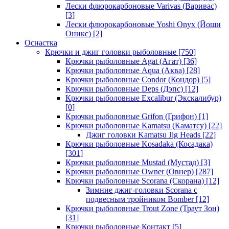
Лески флюрокарбоновые Varivas (Варивас)
[3]
Лески флюрокарбоновые Yoshi Onyx (Йоши
Оникс)
[2]
Оснастка
Крючки и джиг головки рыболовные
[750]
Крючки рыболовные Agat (Агат)
[36]
Крючки рыболовные Aqua (Аква)
[28]
Крючки рыболовные Condor (Кондор)
[5]
Крючки рыболовные Deps (Дэпс)
[12]
Крючки рыболовные Excalibur (Экскалибур)
[0]
Крючки рыболовные Grifon (Грифон)
[1]
Крючки рыболовные Kamatsu (Каматсу)
[22]
Джиг головки Kamatsu Jig Heads
[22]
Крючки рыболовные Kosadaka (Косадака)
[301]
Крючки рыболовные Mustad (Мустад)
[3]
Крючки рыболовные Owner (Овнер)
[287]
Крючки рыболовные Scorana (Скорана)
[12]
Зимние джиг-головки Scorana с
подвесным тройником Bomber
[12]
Крючки рыболовные Trout Zone (Траут Зон)
[31]
Крючки рыболовные Контакт
[5]