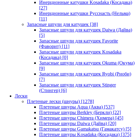
Инерционные катушки Kosadaka (Косадака)
[27]
Инерционные катушки Русснасть (Нельма)
[11]
Запасные шпули для катушек
[38]
Запасные шпули для катушек Daiwa (Дайва)
[5]
Запасные шпули для катушек Favorite
(Фаворит)
[11]
Запасные шпули для катушек Kosadaka
(Косадака)
[0]
Запасные шпули для катушек Okuma (Окума)
[9]
Запасные шпули для катушек Ryobi (Риоби)
[7]
Запасные шпули для катушек Stinger
(Стингер)
[6]
Лески
Плетеные лески (шнуры)
[1278]
Плетеные шнуры Aqua (Аква)
[537]
Плетеные шнуры Berkley (Беркли)
[22]
Плетеные шнуры Chimera (Химера)
[45]
Плетеные шнуры Daiwa (Дайва)
[20]
Плетеные шнуры Gamakatsu (Гамакатсу)
[5]
Плетеные шнуры Kosadaka (Косадака)
[375]