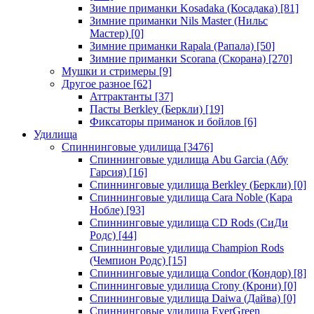
Зимние приманки Kosadaka (Косадака)
[81]
Зимние приманки Nils Master (Нильс
Мастер)
[0]
Зимние приманки Rapala (Рапала)
[50]
Зимние приманки Scorana (Скорана)
[270]
Мушки и стримеры
[9]
Другое разное
[62]
Аттрактанты
[37]
Пасты Berkley (Беркли)
[19]
Фиксаторы приманок и бойлов
[6]
Удилища
Спиннинговые удилища
[3476]
Спиннинговые удилища Abu Garcia (Абу
Гарсия)
[16]
Спиннинговые удилища Berkley (Беркли)
[0]
Спиннинговые удилища Cara Noble (Кара
Нобле)
[93]
Спиннинговые удилища CD Rods (СиДи
Родс)
[44]
Спиннинговые удилища Champion Rods
(Чемпион Родс)
[15]
Спиннинговые удилища Condor (Кондор)
[8]
Спиннинговые удилища Crony (Крони)
[0]
Спиннинговые удилища Daiwa (Дайва)
[0]
Спиннинговые удилища EverGreen