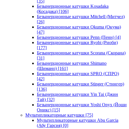
[35]
Безынерционные катушки Kosadaka
(Косадака)
[106]
Безынерционные катушки Mitchell (Митчел)
[26]
Безынерционные катушки Okuma (Окума)
[47]
Безынерционные катушки Penn (Пенн)
[4]
Безынерционные катушки Ryobi (Риоби)
[177]
Безынерционные катушки Scorana (Скорана)
[31]
Безынерционные катушки Shimano
(Шимано)
[161]
Безынерционные катушки SPRO (СПРО)
[42]
Безынерционные катушки Stinger (Стингер)
[136]
Безынерционные катушки Yin Tai (Джин
Тай)
[32]
Безынерционные катушки Yoshi Onyx (Йоши
Оникс)
[15]
Мультипликаторные катушки
[75]
Мультипликаторные катушки Abu Garcia
(Абу Гарсия)
[0]