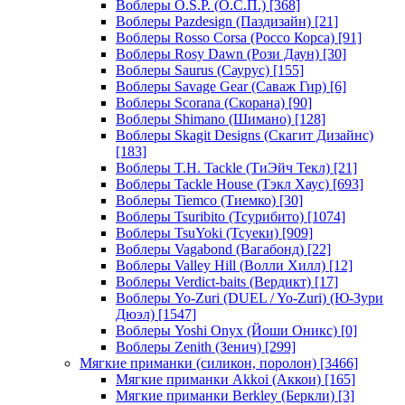
Воблеры O.S.P. (О.С.П.)
[368]
Воблеры Pazdesign (Паздизайн)
[21]
Воблеры Rosso Corsa (Россо Корса)
[91]
Воблеры Rosy Dawn (Рози Даун)
[30]
Воблеры Saurus (Саурус)
[155]
Воблеры Savage Gear (Саваж Гир)
[6]
Воблеры Scorana (Скорана)
[90]
Воблеры Shimano (Шимано)
[128]
Воблеры Skagit Designs (Скагит Дизайнс)
[183]
Воблеры T.H. Tackle (ТиЭйч Текл)
[21]
Воблеры Tackle House (Тэкл Хаус)
[693]
Воблеры Tiemco (Тиемко)
[30]
Воблеры Tsuribito (Тсурибито)
[1074]
Воблеры TsuYoki (Тсуеки)
[909]
Воблеры Vagabond (Вагабонд)
[22]
Воблеры Valley Hill (Волли Хилл)
[12]
Воблеры Verdict-baits (Вердикт)
[17]
Воблеры Yo-Zuri (DUEL / Yo-Zuri) (Ю-Зури
Дюэл)
[1547]
Воблеры Yoshi Onyx (Йоши Оникс)
[0]
Воблеры Zenith (Зенич)
[299]
Мягкие приманки (силикон, поролон)
[3466]
Мягкие приманки Akkoi (Аккои)
[165]
Мягкие приманки Berkley (Беркли)
[3]