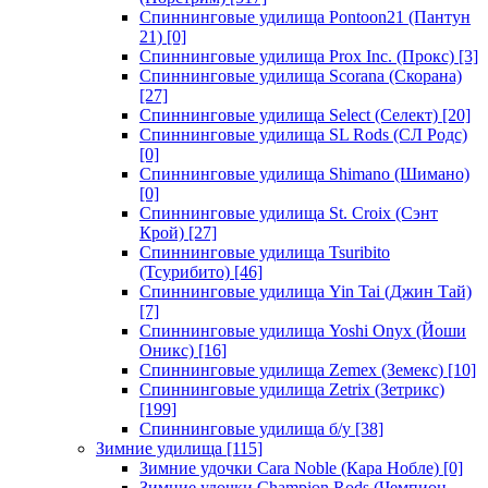
Спиннинговые удилища Pontoon21 (Пантун
21)
[0]
Спиннинговые удилища Prox Inc. (Прокс)
[3]
Спиннинговые удилища Scorana (Скорана)
[27]
Спиннинговые удилища Select (Селект)
[20]
Спиннинговые удилища SL Rods (СЛ Родс)
[0]
Спиннинговые удилища Shimano (Шимано)
[0]
Спиннинговые удилища St. Croix (Сэнт
Крой)
[27]
Спиннинговые удилища Tsuribito
(Тсурибито)
[46]
Спиннинговые удилища Yin Tai (Джин Тай)
[7]
Спиннинговые удилища Yoshi Onyx (Йоши
Оникс)
[16]
Спиннинговые удилища Zemex (Земекс)
[10]
Спиннинговые удилища Zetrix (Зетрикс)
[199]
Спиннинговые удилища б/у
[38]
Зимние удилища
[115]
Зимние удочки Cara Noble (Кара Нобле)
[0]
Зимние удочки Champion Rods (Чемпион