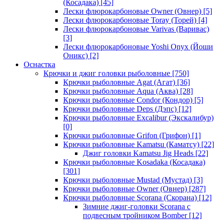
(Косадака)
[45]
Лески флюрокарбоновые Owner (Овнер)
[5]
Лески флюрокарбоновые Toray (Торей)
[4]
Лески флюрокарбоновые Varivas (Варивас)
[3]
Лески флюрокарбоновые Yoshi Onyx (Йоши
Оникс)
[2]
Оснастка
Крючки и джиг головки рыболовные
[750]
Крючки рыболовные Agat (Агат)
[36]
Крючки рыболовные Aqua (Аква)
[28]
Крючки рыболовные Condor (Кондор)
[5]
Крючки рыболовные Deps (Дэпс)
[12]
Крючки рыболовные Excalibur (Экскалибур)
[0]
Крючки рыболовные Grifon (Грифон)
[1]
Крючки рыболовные Kamatsu (Каматсу)
[22]
Джиг головки Kamatsu Jig Heads
[22]
Крючки рыболовные Kosadaka (Косадака)
[301]
Крючки рыболовные Mustad (Мустад)
[3]
Крючки рыболовные Owner (Овнер)
[287]
Крючки рыболовные Scorana (Скорана)
[12]
Зимние джиг-головки Scorana с
подвесным тройником Bomber
[12]