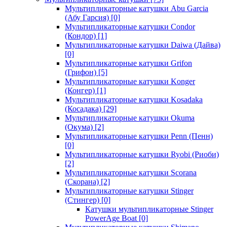
Мультипликаторные катушки Abu Garcia
(Абу Гарсия)
[0]
Мультипликаторные катушки Condor
(Кондор)
[1]
Мультипликаторные катушки Daiwa (Дайва)
[0]
Мультипликаторные катушки Grifon
(Грифон)
[5]
Мультипликаторные катушки Konger
(Конгер)
[1]
Мультипликаторные катушки Kosadaka
(Косадака)
[29]
Мультипликаторные катушки Okuma
(Окума)
[2]
Мультипликаторные катушки Penn (Пенн)
[0]
Мультипликаторные катушки Ryobi (Риоби)
[2]
Мультипликаторные катушки Scorana
(Скорана)
[2]
Мультипликаторные катушки Stinger
(Стингер)
[0]
Катушки мультипликаторные Stinger
PowerAge Boat
[0]