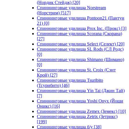
(Нордик Стейдж)
[20]
Спиннинговые удилища Norstream
(Норстрим)
[517]
Спиннинговые удилища Pontoon21 (Пантун
21)
[0]
Спиннинговые удилища Prox Inc. (Прокс)
[3]
Спиннинговые удилища Scorana (Скорана)
[27]
Спиннинговые удилища Select (Селект)
[20]
Спиннинговые удилища SL Rods (СЛ Родс)
[0]
Спиннинговые удилища Shimano (Шимано)
[0]
Спиннинговые удилища St. Croix (Сэнт
Крой)
[27]
Спиннинговые удилища Tsuribito
(Тсурибито)
[46]
Спиннинговые удилища Yin Tai (Джин Тай)
[7]
Спиннинговые удилища Yoshi Onyx (Йоши
Оникс)
[16]
Спиннинговые удилища Zemex (Земекс)
[10]
Спиннинговые удилища Zetrix (Зетрикс)
[199]
Спиннинговые удилища б/у
[38]