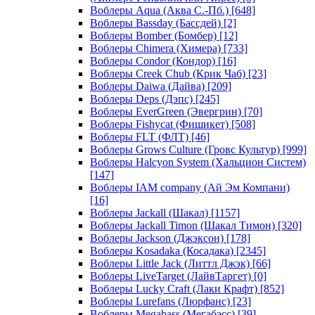
Воблеры Aqua (Аква С.-Пб.)
[648]
Воблеры Bassday (Бассдей)
[2]
Воблеры Bomber (Бомбер)
[12]
Воблеры Chimera (Химера)
[733]
Воблеры Condor (Кондор)
[16]
Воблеры Creek Chub (Крик Чаб)
[23]
Воблеры Daiwa (Дайва)
[209]
Воблеры Deps (Дэпс)
[245]
Воблеры EverGreen (Эвергрин)
[70]
Воблеры Fishycat (Фишикет)
[508]
Воблеры FLT (ФЛТ)
[46]
Воблеры Grows Culture (Гровс Культур)
[999]
Воблеры Halcyon System (Хальцион Систем)
[147]
Воблеры IAM company (Ай Эм Компани)
[16]
Воблеры Jackall (Шакал)
[1157]
Воблеры Jackall Timon (Шакал Тимон)
[320]
Воблеры Jackson (Джэксон)
[178]
Воблеры Kosadaka (Косадака)
[2345]
Воблеры Little Jack (Литтл Джэк)
[66]
Воблеры LiveTarget (ЛайвТаргет)
[0]
Воблеры Lucky Craft (Лаки Крафт)
[852]
Воблеры Lurefans (Люрфанс)
[23]
Воблеры Megabass (Мегабасс)
[39]