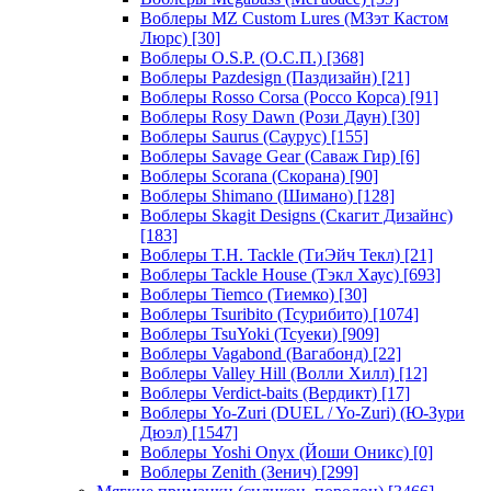
Воблеры MZ Custom Lures (МЗэт Кастом
Люрс)
[30]
Воблеры O.S.P. (О.С.П.)
[368]
Воблеры Pazdesign (Паздизайн)
[21]
Воблеры Rosso Corsa (Россо Корса)
[91]
Воблеры Rosy Dawn (Рози Даун)
[30]
Воблеры Saurus (Саурус)
[155]
Воблеры Savage Gear (Саваж Гир)
[6]
Воблеры Scorana (Скорана)
[90]
Воблеры Shimano (Шимано)
[128]
Воблеры Skagit Designs (Скагит Дизайнс)
[183]
Воблеры T.H. Tackle (ТиЭйч Текл)
[21]
Воблеры Tackle House (Тэкл Хаус)
[693]
Воблеры Tiemco (Тиемко)
[30]
Воблеры Tsuribito (Тсурибито)
[1074]
Воблеры TsuYoki (Тсуеки)
[909]
Воблеры Vagabond (Вагабонд)
[22]
Воблеры Valley Hill (Волли Хилл)
[12]
Воблеры Verdict-baits (Вердикт)
[17]
Воблеры Yo-Zuri (DUEL / Yo-Zuri) (Ю-Зури
Дюэл)
[1547]
Воблеры Yoshi Onyx (Йоши Оникс)
[0]
Воблеры Zenith (Зенич)
[299]