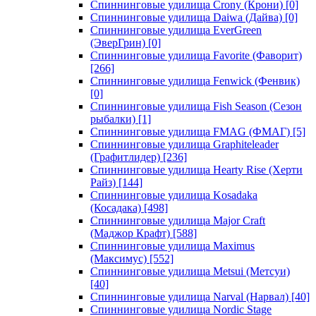
Спиннинговые удилища Crony (Крони)
[0]
Спиннинговые удилища Daiwa (Дайва)
[0]
Спиннинговые удилища EverGreen
(ЭверГрин)
[0]
Спиннинговые удилища Favorite (Фаворит)
[266]
Спиннинговые удилища Fenwick (Фенвик)
[0]
Спиннинговые удилища Fish Season (Сезон
рыбалки)
[1]
Спиннинговые удилища FMAG (ФМАГ)
[5]
Спиннинговые удилища Graphiteleader
(Графитлидер)
[236]
Спиннинговые удилища Hearty Rise (Херти
Райз)
[144]
Спиннинговые удилища Kosadaka
(Косадака)
[498]
Спиннинговые удилища Major Craft
(Маджор Крафт)
[588]
Спиннинговые удилища Maximus
(Максимус)
[552]
Спиннинговые удилища Metsui (Метсуи)
[40]
Спиннинговые удилища Narval (Нарвал)
[40]
Спиннинговые удилища Nordic Stage