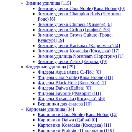
Зимние удилища
[115]
Зимние удочки Cara Noble (Кара Нобле)
[0]
Зимние удочки Champion Rods (Чемпион
Родс)
[6]
Зимние удочки Chimera (Химера)
[6]
Зимние удочки Grifon (Грифон)
[53]
Зимние удочки Grows Culture (Гровс
Культур)
[19]
Зимние удочки Karismax (Карисмакс)
[4]
Зимние удочки Kosadaka (Косадака)
[17]
Зимние удилища Norstream (Норстрим)
[1]
Зимние удочки Zetrix (Зетрикс)
[9]
Фидерные удилища
[79]
Фидеры Aqua (Аква С.-Пб.)
[0]
Фидеры Cara Noble (Кара Нобле)
[11]
Фидеры Black Hole (Блэк Хол)
[1]
Фидеры Daiwa (Дайва)
[0]
Фидеры Favorite (Фаворит)
[11]
Фидеры Kosadaka (Косадака)
[46]
Вершинки для фидера
[10]
Карповые удилища
[34]
Карповики Cara Noble (Кара Нобле)
[4]
Карповики Daiwa (Дайва)
[0]
Карповики Kosadaka (Косадака)
[11]
Карповики Prologic (Пролоджик)
[19]