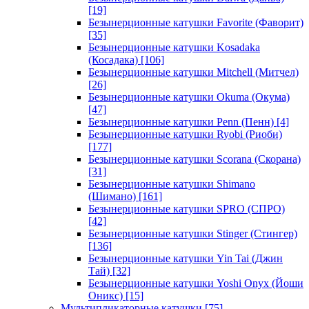
[19]
Безынерционные катушки Favorite (Фаворит)
[35]
Безынерционные катушки Kosadaka
(Косадака)
[106]
Безынерционные катушки Mitchell (Митчел)
[26]
Безынерционные катушки Okuma (Окума)
[47]
Безынерционные катушки Penn (Пенн)
[4]
Безынерционные катушки Ryobi (Риоби)
[177]
Безынерционные катушки Scorana (Скорана)
[31]
Безынерционные катушки Shimano
(Шимано)
[161]
Безынерционные катушки SPRO (СПРО)
[42]
Безынерционные катушки Stinger (Стингер)
[136]
Безынерционные катушки Yin Tai (Джин
Тай)
[32]
Безынерционные катушки Yoshi Onyx (Йоши
Оникс)
[15]
Мультипликаторные катушки
[75]