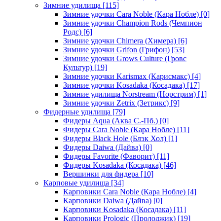
Зимние удилища
[115]
Зимние удочки Cara Noble (Кара Нобле)
[0]
Зимние удочки Champion Rods (Чемпион
Родс)
[6]
Зимние удочки Chimera (Химера)
[6]
Зимние удочки Grifon (Грифон)
[53]
Зимние удочки Grows Culture (Гровс
Культур)
[19]
Зимние удочки Karismax (Карисмакс)
[4]
Зимние удочки Kosadaka (Косадака)
[17]
Зимние удилища Norstream (Норстрим)
[1]
Зимние удочки Zetrix (Зетрикс)
[9]
Фидерные удилища
[79]
Фидеры Aqua (Аква С.-Пб.)
[0]
Фидеры Cara Noble (Кара Нобле)
[11]
Фидеры Black Hole (Блэк Хол)
[1]
Фидеры Daiwa (Дайва)
[0]
Фидеры Favorite (Фаворит)
[11]
Фидеры Kosadaka (Косадака)
[46]
Вершинки для фидера
[10]
Карповые удилища
[34]
Карповики Cara Noble (Кара Нобле)
[4]
Карповики Daiwa (Дайва)
[0]
Карповики Kosadaka (Косадака)
[11]
Карповики Prologic (Пролоджик)
[19]