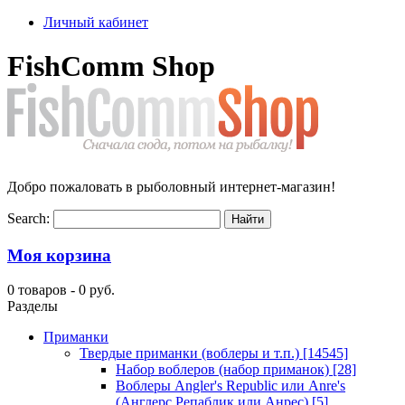
Личный кабинет
FishComm Shop
Добро пожаловать в рыболовный интернет-магазин!
Search:
Моя корзина
0 товаров -
0 руб.
Разделы
Приманки
Твердые приманки (воблеры и т.п.)
[14545]
Набор воблеров (набор приманок)
[28]
Воблеры Angler's Republic или Anre's
(Англерс Репаблик или Анрес)
[5]