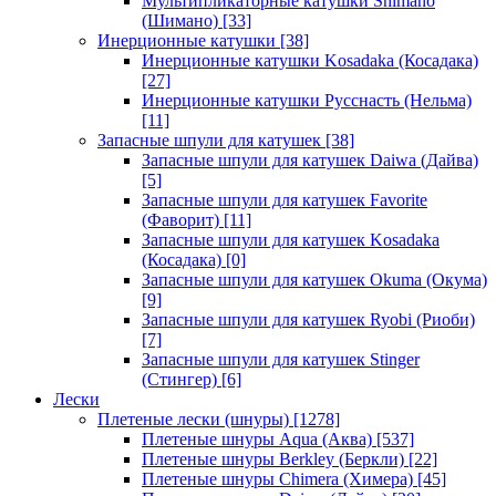
Мультипликаторные катушки Shimano
(Шимано)
[33]
Инерционные катушки
[38]
Инерционные катушки Kosadaka (Косадака)
[27]
Инерционные катушки Русснасть (Нельма)
[11]
Запасные шпули для катушек
[38]
Запасные шпули для катушек Daiwa (Дайва)
[5]
Запасные шпули для катушек Favorite
(Фаворит)
[11]
Запасные шпули для катушек Kosadaka
(Косадака)
[0]
Запасные шпули для катушек Okuma (Окума)
[9]
Запасные шпули для катушек Ryobi (Риоби)
[7]
Запасные шпули для катушек Stinger
(Стингер)
[6]
Лески
Плетеные лески (шнуры)
[1278]
Плетеные шнуры Aqua (Аква)
[537]
Плетеные шнуры Berkley (Беркли)
[22]
Плетеные шнуры Chimera (Химера)
[45]