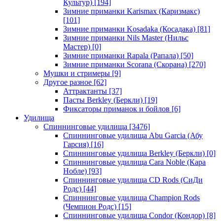
Культур)
[194]
Зимние приманки Karismax (Каризмакс)
[101]
Зимние приманки Kosadaka (Косадака)
[81]
Зимние приманки Nils Master (Нильс
Мастер)
[0]
Зимние приманки Rapala (Рапала)
[50]
Зимние приманки Scorana (Скорана)
[270]
Мушки и стримеры
[9]
Другое разное
[62]
Аттрактанты
[37]
Пасты Berkley (Беркли)
[19]
Фиксаторы приманок и бойлов
[6]
Удилища
Спиннинговые удилища
[3476]
Спиннинговые удилища Abu Garcia (Абу
Гарсия)
[16]
Спиннинговые удилища Berkley (Беркли)
[0]
Спиннинговые удилища Cara Noble (Кара
Нобле)
[93]
Спиннинговые удилища CD Rods (СиДи
Родс)
[44]
Спиннинговые удилища Champion Rods
(Чемпион Родс)
[15]
Спиннинговые удилища Condor (Кондор)
[8]