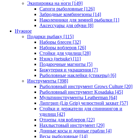
Экипировка на ноги
[149]
Сапоги рыболовные
[126]
Забродные комбинезоны
[14]
Наколенники для зимней рыбалки
[1]
Аксессуары для обуви
[8]
Нужное
Подарки рыбаку
[115]
Наборы блесен
[32]
Наборы воблеров
[26]
Стойки для удилищ
[28]
Нэцкэ (netsuke)
[11]
Подарочные магниты
[5]
Бижутерия и украшения
[7]
Рыболовные наклейки (стикеры)
[6]
Инструменты
[398]
Рыболовный инструмент Grows Culture
[20]
Рыболовный инструмент Kosadaka
[45]
Мультиинструменты Leatherman
[64]
Липгрип (Lip Grip) челюстной захват
[57]
Стойки и держатели для спиннингов и
удилищ
[42]
Отцепы для воблеров
[22]
Нахлыстовый инструмент
[29]
Донные косы и донные грабли
[4]
Весы рыболовные
[14]