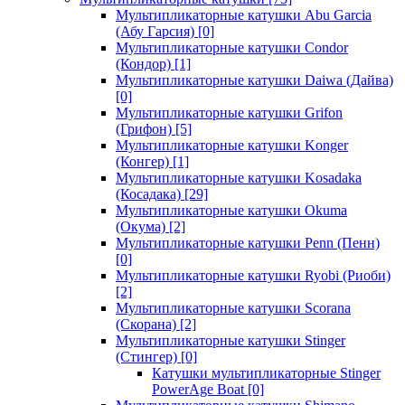
Мультипликаторные катушки Abu Garcia
(Абу Гарсия)
[0]
Мультипликаторные катушки Condor
(Кондор)
[1]
Мультипликаторные катушки Daiwa (Дайва)
[0]
Мультипликаторные катушки Grifon
(Грифон)
[5]
Мультипликаторные катушки Konger
(Конгер)
[1]
Мультипликаторные катушки Kosadaka
(Косадака)
[29]
Мультипликаторные катушки Okuma
(Окума)
[2]
Мультипликаторные катушки Penn (Пенн)
[0]
Мультипликаторные катушки Ryobi (Риоби)
[2]
Мультипликаторные катушки Scorana
(Скорана)
[2]
Мультипликаторные катушки Stinger
(Стингер)
[0]
Катушки мультипликаторные Stinger
PowerAge Boat
[0]