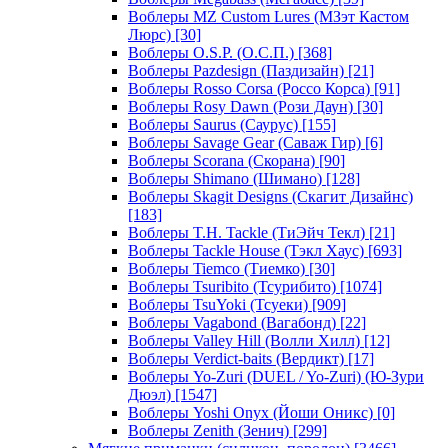
Воблеры MZ Custom Lures (МЗэт Кастом
Люрс)
[30]
Воблеры O.S.P. (О.С.П.)
[368]
Воблеры Pazdesign (Паздизайн)
[21]
Воблеры Rosso Corsa (Россо Корса)
[91]
Воблеры Rosy Dawn (Рози Даун)
[30]
Воблеры Saurus (Саурус)
[155]
Воблеры Savage Gear (Саваж Гир)
[6]
Воблеры Scorana (Скорана)
[90]
Воблеры Shimano (Шимано)
[128]
Воблеры Skagit Designs (Скагит Дизайнс)
[183]
Воблеры T.H. Tackle (ТиЭйч Текл)
[21]
Воблеры Tackle House (Тэкл Хаус)
[693]
Воблеры Tiemco (Тиемко)
[30]
Воблеры Tsuribito (Тсурибито)
[1074]
Воблеры TsuYoki (Тсуеки)
[909]
Воблеры Vagabond (Вагабонд)
[22]
Воблеры Valley Hill (Волли Хилл)
[12]
Воблеры Verdict-baits (Вердикт)
[17]
Воблеры Yo-Zuri (DUEL / Yo-Zuri) (Ю-Зури
Дюэл)
[1547]
Воблеры Yoshi Onyx (Йоши Оникс)
[0]
Воблеры Zenith (Зенич)
[299]