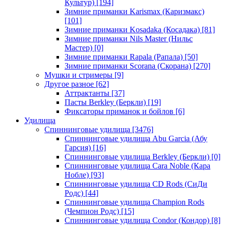
Культур)
[194]
Зимние приманки Karismax (Каризмакс)
[101]
Зимние приманки Kosadaka (Косадака)
[81]
Зимние приманки Nils Master (Нильс
Мастер)
[0]
Зимние приманки Rapala (Рапала)
[50]
Зимние приманки Scorana (Скорана)
[270]
Мушки и стримеры
[9]
Другое разное
[62]
Аттрактанты
[37]
Пасты Berkley (Беркли)
[19]
Фиксаторы приманок и бойлов
[6]
Удилища
Спиннинговые удилища
[3476]
Спиннинговые удилища Abu Garcia (Абу
Гарсия)
[16]
Спиннинговые удилища Berkley (Беркли)
[0]
Спиннинговые удилища Cara Noble (Кара
Нобле)
[93]
Спиннинговые удилища CD Rods (СиДи
Родс)
[44]
Спиннинговые удилища Champion Rods
(Чемпион Родс)
[15]
Спиннинговые удилища Condor (Кондор)
[8]