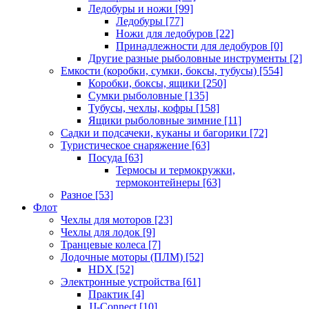
Ледобуры и ножи
[99]
Ледобуры
[77]
Ножи для ледобуров
[22]
Принадлежности для ледобуров
[0]
Другие разные рыболовные инструменты
[2]
Емкости (коробки, сумки, боксы, тубусы)
[554]
Коробки, боксы, ящики
[250]
Сумки рыболовные
[135]
Тубусы, чехлы, кофры
[158]
Ящики рыболовные зимние
[11]
Садки и подсачеки, куканы и багорики
[72]
Туристическое снаряжение
[63]
Посуда
[63]
Термосы и термокружки,
термоконтейнеры
[63]
Разное
[53]
Флот
Чехлы для моторов
[23]
Чехлы для лодок
[9]
Транцевые колеса
[7]
Лодочные моторы (ПЛМ)
[52]
HDX
[52]
Электронные устройства
[61]
Практик
[4]
JJ-Connect
[10]