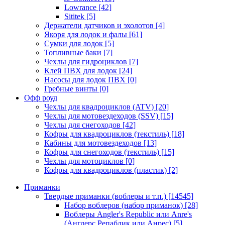
Lowrance
[42]
Sititek
[5]
Держатели датчиков и эхолотов
[4]
Якоря для лодок и фалы
[61]
Сумки для лодок
[5]
Топливные баки
[7]
Чехлы для гидроциклов
[7]
Клей ПВХ для лодок
[24]
Насосы для лодок ПВХ
[0]
Гребные винты
[0]
Офф роуд
Чехлы для квадроциклов (ATV)
[20]
Чехлы для мотовездеходов (SSV)
[15]
Чехлы для снегоходов
[42]
Кофры для квадроциклов (текстиль)
[18]
Кабины для мотовездеходов
[13]
Кофры для снегоходов (текстиль)
[15]
Чехлы для мотоциклов
[0]
Кофры для квадроциклов (пластик)
[2]
Приманки
Твердые приманки (воблеры и т.п.)
[14545]
Набор воблеров (набор приманок)
[28]
Воблеры Angler's Republic или Anre's
(Англерс Репаблик или Анрес)
[5]