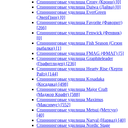
Спиннинговые удилища Crony (Крони)
[0]
Спиннинговые удилища Daiwa (Дайва)
[0]
Спиннинговые удилища EverGreen
(ЭверГрин)
[0]
Спиннинговые удилища Favorite (Фаворит)
[266]
Спиннинговые удилища Fenwick (Фенвик)
[0]
Спиннинговые удилища Fish Season (Сезон
рыбалки)
[1]
Спиннинговые удилища FMAG (ФМАГ)
[5]
Спиннинговые удилища Graphiteleader
(Графитлидер)
[236]
Спиннинговые удилища Hearty Rise (Херти
Райз)
[144]
Спиннинговые удилища Kosadaka
(Косадака)
[498]
Спиннинговые удилища Major Craft
(Маджор Крафт)
[588]
Спиннинговые удилища Maximus
(Максимус)
[552]
Спиннинговые удилища Metsui (Метсуи)
[40]
Спиннинговые удилища Narval (Нарвал)
[40]
Спиннинговые удилища Nordic Stage