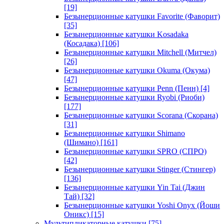
[19]
Безынерционные катушки Favorite (Фаворит)
[35]
Безынерционные катушки Kosadaka
(Косадака)
[106]
Безынерционные катушки Mitchell (Митчел)
[26]
Безынерционные катушки Okuma (Окума)
[47]
Безынерционные катушки Penn (Пенн)
[4]
Безынерционные катушки Ryobi (Риоби)
[177]
Безынерционные катушки Scorana (Скорана)
[31]
Безынерционные катушки Shimano
(Шимано)
[161]
Безынерционные катушки SPRO (СПРО)
[42]
Безынерционные катушки Stinger (Стингер)
[136]
Безынерционные катушки Yin Tai (Джин
Тай)
[32]
Безынерционные катушки Yoshi Onyx (Йоши
Оникс)
[15]
Мультипликаторные катушки
[75]