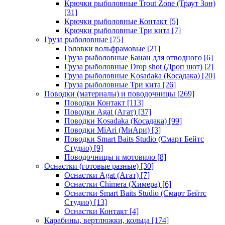
Крючки рыболовные Trout Zone (Траут Зон)
[31]
Крючки рыболовные Контакт
[5]
Крючки рыболовные Три кита
[7]
Груза рыболовные
[75]
Головки вольфрамовые
[21]
Груза рыболовные Банан для отводного
[6]
Груза рыболовные Drop shot (Дроп шот)
[2]
Груза рыболовные Kosadaka (Косадака)
[20]
Груза рыболовные Три кита
[26]
Поводки (материалы) и поводочницы
[269]
Поводки Контакт
[113]
Поводки Agat (Агат)
[37]
Поводки Kosadaka (Косадака)
[99]
Поводки MiAri (МиАри)
[3]
Поводки Smart Baits Studio (Смарт Бейтс
Студио)
[9]
Поводочницы и мотовило
[8]
Оснастки (готовые разные)
[30]
Оснастки Agat (Агат)
[7]
Оснастки Chimera (Химера)
[6]
Оснастки Smart Baits Studio (Смарт Бейтс
Студио)
[13]
Оснастки Контакт
[4]
Карабины, вертлюжки, кольца
[174]