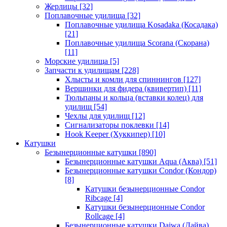
Жерлицы
[32]
Поплавочные удилища
[32]
Поплавочные удилища Kosadaka (Косадака)
[21]
Поплавочные удилища Scorana (Скорана)
[11]
Морские удилища
[5]
Запчасти к удилищам
[228]
Хлысты и комли для спиннингов
[127]
Вершинки для фидера (квивертип)
[11]
Тюльпаны и кольца (вставки колец) для
удилищ
[54]
Чехлы для удилищ
[12]
Сигнализаторы поклевки
[14]
Hook Keeper (Хуккипер)
[10]
Катушки
Безынерционные катушки
[890]
Безынерционные катушки Aqua (Аква)
[51]
Безынерционные катушки Condor (Кондор)
[8]
Катушки безынерционные Condor
Ribcage
[4]
Катушки безынерционные Condor
Rollcage
[4]
Безынерционные катушки Daiwa (Дайва)