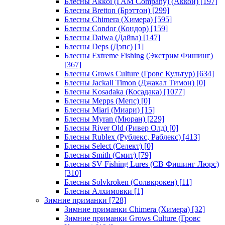
Блесны Akkoi (I AM Company) (Аккои)
[197]
Блесны Bretton (Брэттон)
[299]
Блесны Chimera (Химера)
[595]
Блесны Condor (Кондор)
[159]
Блесны Daiwa (Дайва)
[147]
Блесны Deps (Дэпс)
[1]
Блесны Extreme Fishing (Экстрим Фишинг)
[367]
Блесны Grows Culture (Гровс Культур)
[634]
Блесны Jackall Timon (Джакал Тимон)
[0]
Блесны Kosadaka (Косадака)
[1077]
Блесны Mepps (Мепс)
[0]
Блесны Miari (Миари)
[15]
Блесны Myran (Мюран)
[229]
Блесны River Old (Ривер Олд)
[0]
Блесны Rublex (Рублекс, Раблекс)
[413]
Блесны Select (Селект)
[0]
Блесны Smith (Смит)
[79]
Блесны SV Fishing Lures (СВ Фишинг Люрс)
[310]
Блесны Solvkroken (Солвкрокен)
[11]
Блесны Алхимовки
[1]
Зимние приманки
[728]
Зимние приманки Chimera (Химера)
[32]
Зимние приманки Grows Culture (Гровс