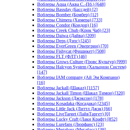
Воблеры Aqua (Аква С.-Пб.)
[648]
Воблеры Bassday (Бассдей)
[2]
Воблеры Bomber (Бомбер)
[12]
Воблеры Chimera (Химера)
[733]
Воблеры Condor (Кондор)
[16]
Воблеры Creek Chub (Крик Чаб)
[23]
Воблеры Daiwa (Дайва)
[209]
Воблеры Deps (Дэпс)
[245]
Воблеры EverGreen (Эвергрин)
[70]
Воблеры Fishycat (Фишикет)
[508]
Воблеры FLT (ФЛТ)
[46]
Воблеры Grows Culture (Гровс Культур)
[999]
Воблеры Halcyon System (Хальцион Систем)
[147]
Воблеры IAM company (Ай Эм Компани)
[16]
Воблеры Jackall (Шакал)
[1157]
Воблеры Jackall Timon (Шакал Тимон)
[320]
Воблеры Jackson (Джэксон)
[178]
Воблеры Kosadaka (Косадака)
[2345]
Воблеры Little Jack (Литтл Джэк)
[66]
Воблеры LiveTarget (ЛайвТаргет)
[0]
Воблеры Lucky Craft (Лаки Крафт)
[852]
Воблеры Lurefans (Люрфанс)
[23]
Воблеры Megabass (Мегабасс)
[39]