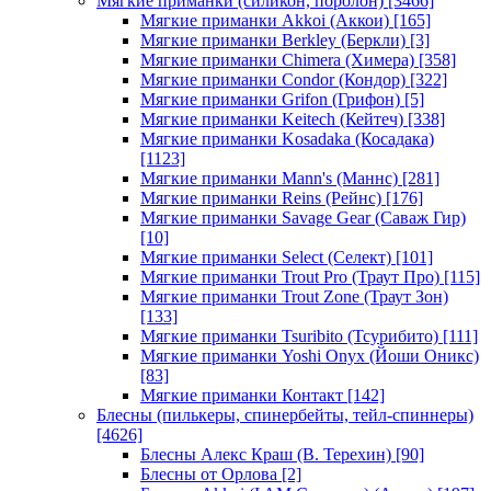
Мягкие приманки (силикон, поролон)
[3466]
Мягкие приманки Akkoi (Аккои)
[165]
Мягкие приманки Berkley (Беркли)
[3]
Мягкие приманки Chimera (Химера)
[358]
Мягкие приманки Condor (Кондор)
[322]
Мягкие приманки Grifon (Грифон)
[5]
Мягкие приманки Keitech (Кейтеч)
[338]
Мягкие приманки Kosadaka (Косадака)
[1123]
Мягкие приманки Mann's (Маннс)
[281]
Мягкие приманки Reins (Рейнс)
[176]
Мягкие приманки Savage Gear (Саваж Гир)
[10]
Мягкие приманки Select (Селект)
[101]
Мягкие приманки Trout Pro (Траут Про)
[115]
Мягкие приманки Trout Zone (Траут Зон)
[133]
Мягкие приманки Tsuribito (Тсурибито)
[111]
Мягкие приманки Yoshi Onyx (Йоши Оникс)
[83]
Мягкие приманки Контакт
[142]
Блесны (пилькеры, спинербейты, тейл-спиннеры)
[4626]
Блесны Алекс Краш (В. Терехин)
[90]
Блесны от Орлова
[2]