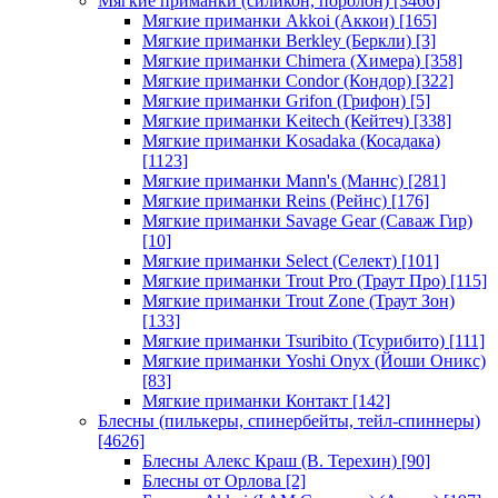
Мягкие приманки (силикон, поролон)
[3466]
Мягкие приманки Akkoi (Аккои)
[165]
Мягкие приманки Berkley (Беркли)
[3]
Мягкие приманки Chimera (Химера)
[358]
Мягкие приманки Condor (Кондор)
[322]
Мягкие приманки Grifon (Грифон)
[5]
Мягкие приманки Keitech (Кейтеч)
[338]
Мягкие приманки Kosadaka (Косадака)
[1123]
Мягкие приманки Mann's (Маннс)
[281]
Мягкие приманки Reins (Рейнс)
[176]
Мягкие приманки Savage Gear (Саваж Гир)
[10]
Мягкие приманки Select (Селект)
[101]
Мягкие приманки Trout Pro (Траут Про)
[115]
Мягкие приманки Trout Zone (Траут Зон)
[133]
Мягкие приманки Tsuribito (Тсурибито)
[111]
Мягкие приманки Yoshi Onyx (Йоши Оникс)
[83]
Мягкие приманки Контакт
[142]
Блесны (пилькеры, спинербейты, тейл-спиннеры)
[4626]
Блесны Алекс Краш (В. Терехин)
[90]
Блесны от Орлова
[2]