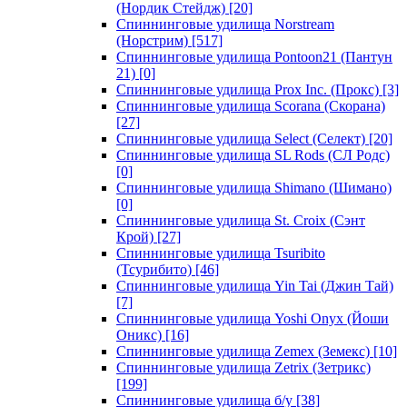
(Нордик Стейдж)
[20]
Спиннинговые удилища Norstream
(Норстрим)
[517]
Спиннинговые удилища Pontoon21 (Пантун
21)
[0]
Спиннинговые удилища Prox Inc. (Прокс)
[3]
Спиннинговые удилища Scorana (Скорана)
[27]
Спиннинговые удилища Select (Селект)
[20]
Спиннинговые удилища SL Rods (СЛ Родс)
[0]
Спиннинговые удилища Shimano (Шимано)
[0]
Спиннинговые удилища St. Croix (Сэнт
Крой)
[27]
Спиннинговые удилища Tsuribito
(Тсурибито)
[46]
Спиннинговые удилища Yin Tai (Джин Тай)
[7]
Спиннинговые удилища Yoshi Onyx (Йоши
Оникс)
[16]
Спиннинговые удилища Zemex (Земекс)
[10]
Спиннинговые удилища Zetrix (Зетрикс)
[199]
Спиннинговые удилища б/у
[38]