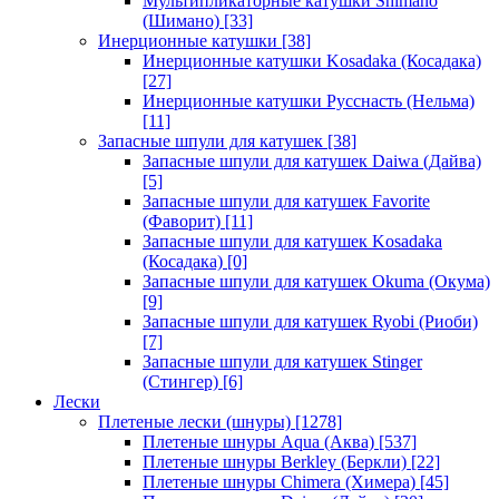
Мультипликаторные катушки Shimano
(Шимано)
[33]
Инерционные катушки
[38]
Инерционные катушки Kosadaka (Косадака)
[27]
Инерционные катушки Русснасть (Нельма)
[11]
Запасные шпули для катушек
[38]
Запасные шпули для катушек Daiwa (Дайва)
[5]
Запасные шпули для катушек Favorite
(Фаворит)
[11]
Запасные шпули для катушек Kosadaka
(Косадака)
[0]
Запасные шпули для катушек Okuma (Окума)
[9]
Запасные шпули для катушек Ryobi (Риоби)
[7]
Запасные шпули для катушек Stinger
(Стингер)
[6]
Лески
Плетеные лески (шнуры)
[1278]
Плетеные шнуры Aqua (Аква)
[537]
Плетеные шнуры Berkley (Беркли)
[22]
Плетеные шнуры Chimera (Химера)
[45]