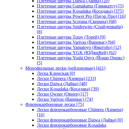
Плетеные шнуры Daiwa (Дайва)
[20]
Плетеные шнуры Gamakatsu (Гамакатсу)
[5]
Плетеные шнуры Kosadaka (Косадака)
[375]
Плетеные шнуры Power Pro (Пауэр Про)
[16]
Плетеные шнуры Scorana (Скорана)
[68]
Плетеные шнуры Spiderwire (Спайдервайр)
[8]
Плетеные шнуры Toray (Торей)
[9]
Плетеные шнуры Varivas (Варивас)
[94]
Плетеные шнуры Yamatoyo (Яматойо)
[12]
Плетеные шнуры YGK (ЮДжиКей)
[62]
Плетеные шнуры Yoshi Onyx (Йоши Оникс)
[5]
Монофильные лески (нейлоновые)
[411]
Леска Клинская
[0]
Лески Chimera (Химера)
[233]
Лески Daiwa (Дайва)
[48]
Лески Kosadaka (Косадака)
[39]
Лески Owner (Овнер)
[17]
Лески Varivas (Варивас)
[74]
Флюрокарбоновые лески
[75]
Лески флюрокарбоновые Chimera (Химера)
[16]
Лески флюрокарбоновые Daiwa (Дайва)
[0]
Лески флюрокарбоновые Kosadaka