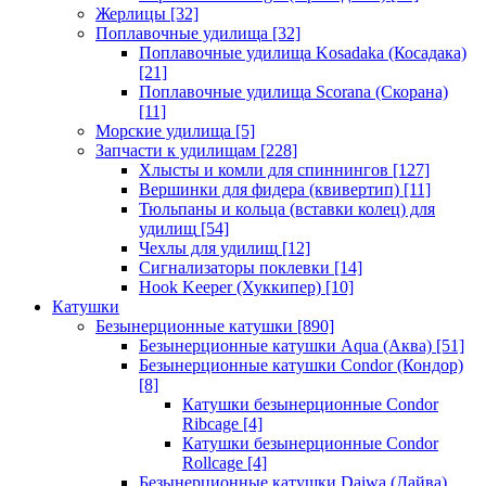
Жерлицы
[32]
Поплавочные удилища
[32]
Поплавочные удилища Kosadaka (Косадака)
[21]
Поплавочные удилища Scorana (Скорана)
[11]
Морские удилища
[5]
Запчасти к удилищам
[228]
Хлысты и комли для спиннингов
[127]
Вершинки для фидера (квивертип)
[11]
Тюльпаны и кольца (вставки колец) для
удилищ
[54]
Чехлы для удилищ
[12]
Сигнализаторы поклевки
[14]
Hook Keeper (Хуккипер)
[10]
Катушки
Безынерционные катушки
[890]
Безынерционные катушки Aqua (Аква)
[51]
Безынерционные катушки Condor (Кондор)
[8]
Катушки безынерционные Condor
Ribcage
[4]
Катушки безынерционные Condor
Rollcage
[4]
Безынерционные катушки Daiwa (Дайва)