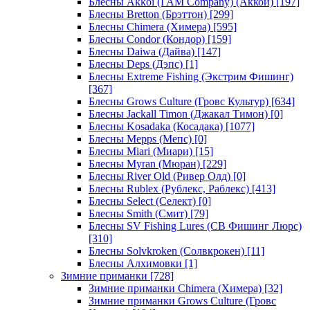
Блесны Akkoi (I AM Company) (Аккои)
[197]
Блесны Bretton (Брэттон)
[299]
Блесны Chimera (Химера)
[595]
Блесны Condor (Кондор)
[159]
Блесны Daiwa (Дайва)
[147]
Блесны Deps (Дэпс)
[1]
Блесны Extreme Fishing (Экстрим Фишинг)
[367]
Блесны Grows Culture (Гровс Культур)
[634]
Блесны Jackall Timon (Джакал Тимон)
[0]
Блесны Kosadaka (Косадака)
[1077]
Блесны Mepps (Мепс)
[0]
Блесны Miari (Миари)
[15]
Блесны Myran (Мюран)
[229]
Блесны River Old (Ривер Олд)
[0]
Блесны Rublex (Рублекс, Раблекс)
[413]
Блесны Select (Селект)
[0]
Блесны Smith (Смит)
[79]
Блесны SV Fishing Lures (СВ Фишинг Люрс)
[310]
Блесны Solvkroken (Солвкрокен)
[11]
Блесны Алхимовки
[1]
Зимние приманки
[728]
Зимние приманки Chimera (Химера)
[32]
Зимние приманки Grows Culture (Гровс