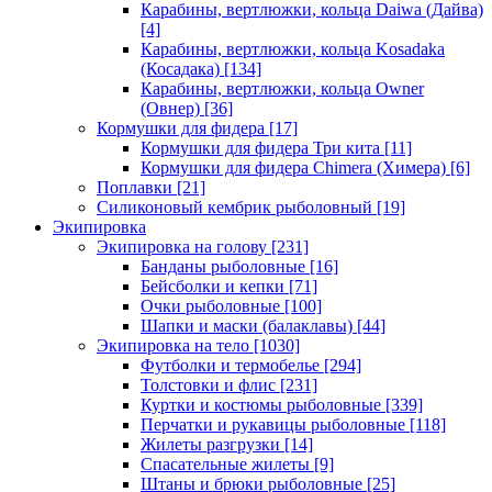
Карабины, вертлюжки, кольца Daiwa (Дайва)
[4]
Карабины, вертлюжки, кольца Kosadaka
(Косадака)
[134]
Карабины, вертлюжки, кольца Owner
(Овнер)
[36]
Кормушки для фидера
[17]
Кормушки для фидера Три кита
[11]
Кормушки для фидера Chimera (Химера)
[6]
Поплавки
[21]
Силиконовый кембрик рыболовный
[19]
Экипировка
Экипировка на голову
[231]
Банданы рыболовные
[16]
Бейсболки и кепки
[71]
Очки рыболовные
[100]
Шапки и маски (балаклавы)
[44]
Экипировка на тело
[1030]
Футболки и термобелье
[294]
Толстовки и флис
[231]
Куртки и костюмы рыболовные
[339]
Перчатки и рукавицы рыболовные
[118]
Жилеты разгрузки
[14]
Спасательные жилеты
[9]
Штаны и брюки рыболовные
[25]