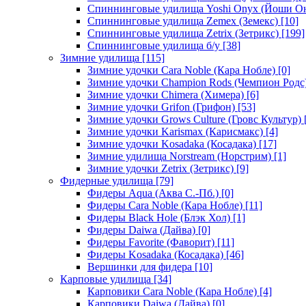
Спиннинговые удилища Yoshi Onyx (Йоши О
Спиннинговые удилища Zemex (Земекс)
[10]
Спиннинговые удилища Zetrix (Зетрикс)
[199]
Спиннинговые удилища б/у
[38]
Зимние удилища
[115]
Зимние удочки Cara Noble (Кара Нобле)
[0]
Зимние удочки Champion Rods (Чемпион Родс
Зимние удочки Chimera (Химера)
[6]
Зимние удочки Grifon (Грифон)
[53]
Зимние удочки Grows Culture (Гровс Культур)
Зимние удочки Karismax (Карисмакс)
[4]
Зимние удочки Kosadaka (Косадака)
[17]
Зимние удилища Norstream (Норстрим)
[1]
Зимние удочки Zetrix (Зетрикс)
[9]
Фидерные удилища
[79]
Фидеры Aqua (Аква С.-Пб.)
[0]
Фидеры Cara Noble (Кара Нобле)
[11]
Фидеры Black Hole (Блэк Хол)
[1]
Фидеры Daiwa (Дайва)
[0]
Фидеры Favorite (Фаворит)
[11]
Фидеры Kosadaka (Косадака)
[46]
Вершинки для фидера
[10]
Карповые удилища
[34]
Карповики Cara Noble (Кара Нобле)
[4]
Карповики Daiwa (Дайва)
[0]