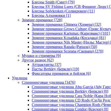
Блесны Smith (Смит)
[79]
Блесны SV Fishing Lures (СВ Фишинг Люрс)
[
Блесны Solvkroken (Солвкрокен)
[11]
Блесны Алхимовки
[1]
Зимние приманки
[728]
Зимние приманки Chimera (Химера)
[32]
Зимние приманки Grows Culture (Гровс Культу
Зимние приманки Karismax (Каризмакс)
[101]
Зимние приманки Kosadaka (Косадака)
[81]
Зимние приманки Nils Master (Нильс Мастер)
Зимние приманки Rapala (Рапала)
[50]
Зимние приманки Scorana (Скорана)
[270]
Мушки и стримеры
[9]
Другое разное
[62]
Аттрактанты
[37]
Пасты Berkley (Беркли)
[19]
Фиксаторы приманок и бойлов
[6]
Удилища
Спиннинговые удилища
[3476]
Спиннинговые удилища Abu Garcia (Абу Гарс
Спиннинговые удилища Berkley (Беркли)
[0]
Спиннинговые удилища Cara Noble (Кара Ноб
Спиннинговые удилища CD Rods (СиДи Родс
Спиннинговые удилища Champion Rods (Чемп
Спиннинговые удилища Condor (Кондор)
[8]