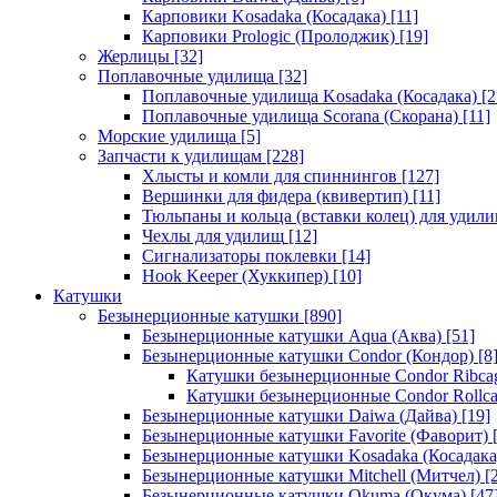
Карповики Kosadaka (Косадака)
[11]
Карповики Prologic (Пролоджик)
[19]
Жерлицы
[32]
Поплавочные удилища
[32]
Поплавочные удилища Kosadaka (Косадака)
[2
Поплавочные удилища Scorana (Скорана)
[11]
Морские удилища
[5]
Запчасти к удилищам
[228]
Хлысты и комли для спиннингов
[127]
Вершинки для фидера (квивертип)
[11]
Тюльпаны и кольца (вставки колец) для удил
Чехлы для удилищ
[12]
Сигнализаторы поклевки
[14]
Hook Keeper (Хуккипер)
[10]
Катушки
Безынерционные катушки
[890]
Безынерционные катушки Aqua (Аква)
[51]
Безынерционные катушки Condor (Кондор)
[8
Катушки безынерционные Condor Ribca
Катушки безынерционные Condor Rollc
Безынерционные катушки Daiwa (Дайва)
[19]
Безынерционные катушки Favorite (Фаворит)
[
Безынерционные катушки Kosadaka (Косадака
Безынерционные катушки Mitchell (Митчел)
[2
Безынерционные катушки Okuma (Окума)
[47