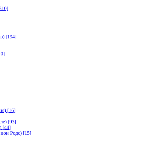
310]
р)
[194]
[0]
ия)
[16]
ле)
[93]
)
[44]
ион Родс)
[15]