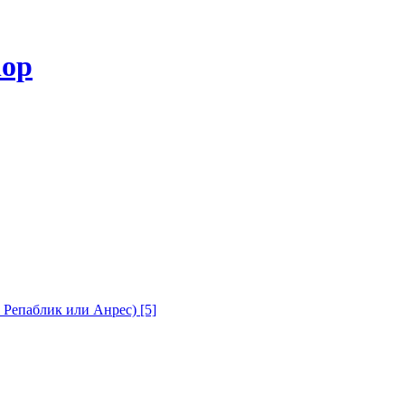
с Репаблик или Анрес)
[5]