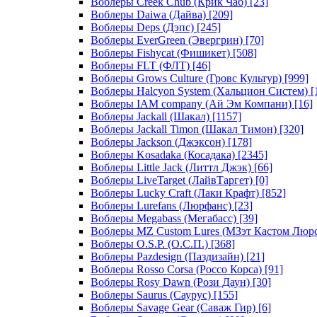
Воблеры Creek Chub (Крик Чаб)
[23]
Воблеры Daiwa (Дайва)
[209]
Воблеры Deps (Дэпс)
[245]
Воблеры EverGreen (Эвергрин)
[70]
Воблеры Fishycat (Фишикет)
[508]
Воблеры FLT (ФЛТ)
[46]
Воблеры Grows Culture (Гровс Культур)
[999]
Воблеры Halcyon System (Хальцион Систем)
[
Воблеры IAM company (Ай Эм Компани)
[16]
Воблеры Jackall (Шакал)
[1157]
Воблеры Jackall Timon (Шакал Тимон)
[320]
Воблеры Jackson (Джэксон)
[178]
Воблеры Kosadaka (Косадака)
[2345]
Воблеры Little Jack (Литтл Джэк)
[66]
Воблеры LiveTarget (ЛайвТаргет)
[0]
Воблеры Lucky Craft (Лаки Крафт)
[852]
Воблеры Lurefans (Люрфанс)
[23]
Воблеры Megabass (Мегабасс)
[39]
Воблеры MZ Custom Lures (МЗэт Кастом Люр
Воблеры O.S.P. (О.С.П.)
[368]
Воблеры Pazdesign (Паздизайн)
[21]
Воблеры Rosso Corsa (Россо Корса)
[91]
Воблеры Rosy Dawn (Рози Даун)
[30]
Воблеры Saurus (Саурус)
[155]
Воблеры Savage Gear (Саваж Гир)
[6]