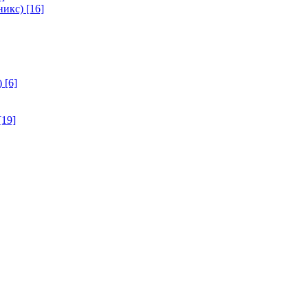
никс)
[16]
)
[6]
[19]