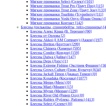
Мягкие приманки Select (Селект)
[101]
Мягкие приманки Trout Pro (Траут Про)
[115]
Мягкие приманки Trout Zone (Траут Зон)
[133]
Мягкие приманки Tsuribito (Тсурибито)
[111]
Мягкие приманки Yoshi Onyx (Йоши Оникс)
[
Мягкие приманки Контакт
[142]
Блесны (пилькеры, спинербейты, тейл-спиннеры)
[4
Блесны Алекс Краш (В. Терехин)
[90]
Блесны от Орлова
[2]
Блесны Akkoi (I AM Company) (Аккои)
[197]
Блесны Bretton (Брэттон)
[299]
Блесны Chimera (Химера)
[595]
Блесны Condor (Кондор)
[159]
Блесны Daiwa (Дайва)
[147]
Блесны Deps (Дэпс)
[1]
Блесны Extreme Fishing (Экстрим Фишинг)
[36
Блесны Grows Culture (Гровс Культур)
[634]
Блесны Jackall Timon (Джакал Тимон)
[0]
Блесны Kosadaka (Косадака)
[1077]
Блесны Mepps (Мепс)
[0]
Блесны Miari (Миари)
[15]
Блесны Myran (Мюран)
[229]
Блесны River Old (Ривер Олд)
[0]
Блесны Rublex (Рублекс, Раблекс)
[413]
Блесны Select (Селект)
[0]