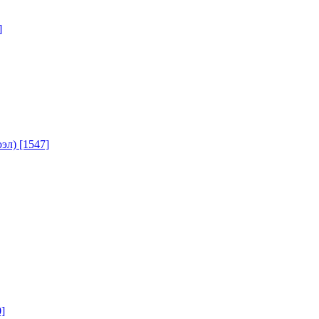
]
юэл)
[1547]
]