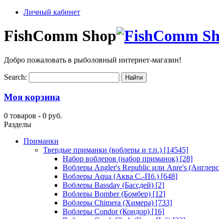
Личный кабинет
FishComm Shop
Добро пожаловать в рыболовный интернет-магазин!
Search:
Моя корзина
0 товаров -
0 руб.
Разделы
Приманки
Твердые приманки (воблеры и т.п.)
[14545]
Набор воблеров (набор приманок)
[28]
Воблеры Angler's Republic или Anre's (Англер
Воблеры Aqua (Аква С.-Пб.)
[648]
Воблеры Bassday (Бассдей)
[2]
Воблеры Bomber (Бомбер)
[12]
Воблеры Chimera (Химера)
[733]
Воблеры Condor (Кондор)
[16]