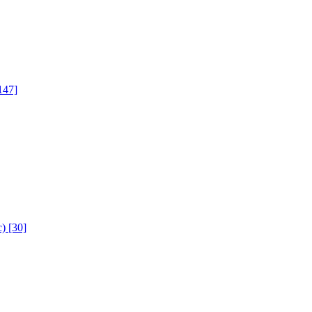
147]
с)
[30]