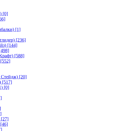
)
[0]
66]
ыбалки)
[1]
тлидер)
[236]
йз)
[144]
[498]
Крафт)
[588]
[552]
 Стейдж)
[20]
)
[517]
1)
[0]
]
]
]
[27]
[46]
]