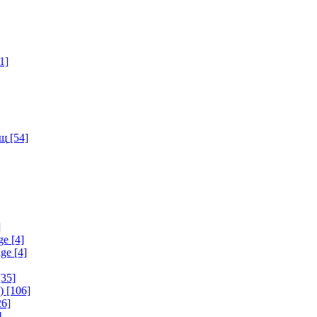
1]
ищ
[54]
]
ge
[4]
age
[4]
35]
)
[106]
6]
]