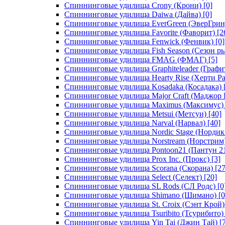
Спиннинговые удилища Crony (Крони)
[0]
Спиннинговые удилища Daiwa (Дайва)
[0]
Спиннинговые удилища EverGreen (ЭверГрин
Спиннинговые удилища Favorite (Фаворит)
[2
Спиннинговые удилища Fenwick (Фенвик)
[0]
Спиннинговые удилища Fish Season (Сезон р
Спиннинговые удилища FMAG (ФМАГ)
[5]
Спиннинговые удилища Graphiteleader (Графи
Спиннинговые удилища Hearty Rise (Херти Ра
Спиннинговые удилища Kosadaka (Косадака)
Спиннинговые удилища Major Craft (Маджор 
Спиннинговые удилища Maximus (Максимус)
Спиннинговые удилища Metsui (Метсуи)
[40]
Спиннинговые удилища Narval (Нарвал)
[40]
Спиннинговые удилища Nordic Stage (Нордик
Спиннинговые удилища Norstream (Норстрим
Спиннинговые удилища Pontoon21 (Пантун 2
Спиннинговые удилища Prox Inc. (Прокс)
[3]
Спиннинговые удилища Scorana (Скорана)
[27
Спиннинговые удилища Select (Селект)
[20]
Спиннинговые удилища SL Rods (СЛ Родс)
[0
Спиннинговые удилища Shimano (Шимано)
[0
Спиннинговые удилища St. Croix (Сэнт Крой)
Спиннинговые удилища Tsuribito (Тсурибито)
Спиннинговые удилища Yin Tai (Джин Тай)
[7