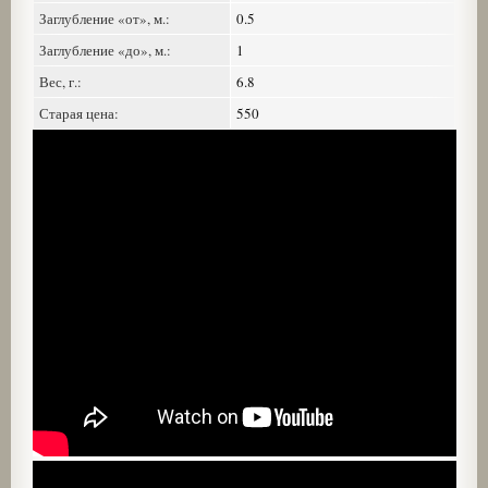
Заглубление «от», м.:
0.5
Заглубление «до», м.:
1
Вес, г.:
6.8
Старая цена:
550