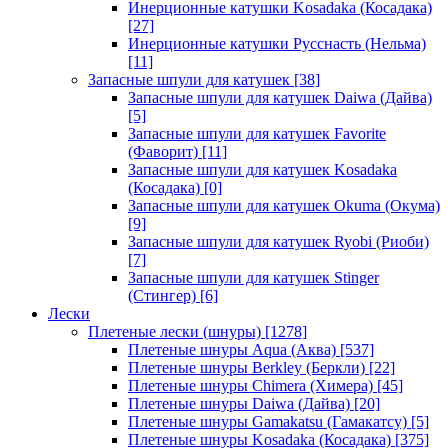
Инерционные катушки Kosadaka (Косадака)
[27]
Инерционные катушки Русснасть (Нельма)
[11]
Запасные шпули для катушек
[38]
Запасные шпули для катушек Daiwa (Дайва)
[5]
Запасные шпули для катушек Favorite
(Фаворит)
[11]
Запасные шпули для катушек Kosadaka
(Косадака)
[0]
Запасные шпули для катушек Okuma (Окума)
[9]
Запасные шпули для катушек Ryobi (Риоби)
[7]
Запасные шпули для катушек Stinger
(Стингер)
[6]
Лески
Плетеные лески (шнуры)
[1278]
Плетеные шнуры Aqua (Аква)
[537]
Плетеные шнуры Berkley (Беркли)
[22]
Плетеные шнуры Chimera (Химера)
[45]
Плетеные шнуры Daiwa (Дайва)
[20]
Плетеные шнуры Gamakatsu (Гамакатсу)
[5]
Плетеные шнуры Kosadaka (Косадака)
[375]