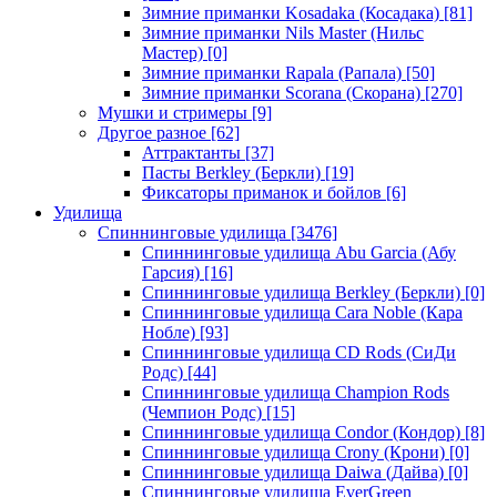
Зимние приманки Kosadaka (Косадака)
[81]
Зимние приманки Nils Master (Нильс
Мастер)
[0]
Зимние приманки Rapala (Рапала)
[50]
Зимние приманки Scorana (Скорана)
[270]
Мушки и стримеры
[9]
Другое разное
[62]
Аттрактанты
[37]
Пасты Berkley (Беркли)
[19]
Фиксаторы приманок и бойлов
[6]
Удилища
Спиннинговые удилища
[3476]
Спиннинговые удилища Abu Garcia (Абу
Гарсия)
[16]
Спиннинговые удилища Berkley (Беркли)
[0]
Спиннинговые удилища Cara Noble (Кара
Нобле)
[93]
Спиннинговые удилища CD Rods (СиДи
Родс)
[44]
Спиннинговые удилища Champion Rods
(Чемпион Родс)
[15]
Спиннинговые удилища Condor (Кондор)
[8]
Спиннинговые удилища Crony (Крони)
[0]
Спиннинговые удилища Daiwa (Дайва)
[0]
Спиннинговые удилища EverGreen