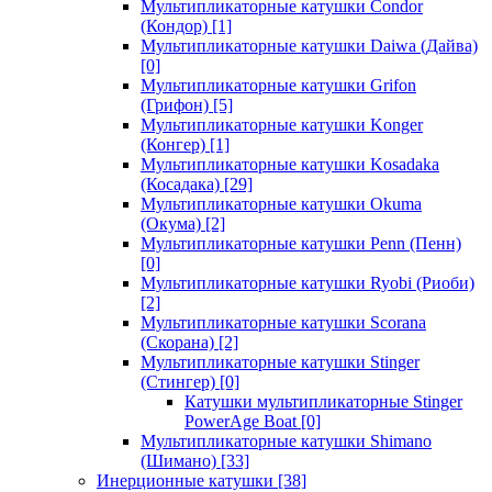
Мультипликаторные катушки Condor
(Кондор)
[1]
Мультипликаторные катушки Daiwa (Дайва)
[0]
Мультипликаторные катушки Grifon
(Грифон)
[5]
Мультипликаторные катушки Konger
(Конгер)
[1]
Мультипликаторные катушки Kosadaka
(Косадака)
[29]
Мультипликаторные катушки Okuma
(Окума)
[2]
Мультипликаторные катушки Penn (Пенн)
[0]
Мультипликаторные катушки Ryobi (Риоби)
[2]
Мультипликаторные катушки Scorana
(Скорана)
[2]
Мультипликаторные катушки Stinger
(Стингер)
[0]
Катушки мультипликаторные Stinger
PowerAge Boat
[0]
Мультипликаторные катушки Shimano
(Шимано)
[33]
Инерционные катушки
[38]