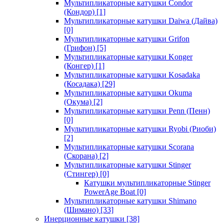
Мультипликаторные катушки Condor
(Кондор)
[1]
Мультипликаторные катушки Daiwa (Дайва)
[0]
Мультипликаторные катушки Grifon
(Грифон)
[5]
Мультипликаторные катушки Konger
(Конгер)
[1]
Мультипликаторные катушки Kosadaka
(Косадака)
[29]
Мультипликаторные катушки Okuma
(Окума)
[2]
Мультипликаторные катушки Penn (Пенн)
[0]
Мультипликаторные катушки Ryobi (Риоби)
[2]
Мультипликаторные катушки Scorana
(Скорана)
[2]
Мультипликаторные катушки Stinger
(Стингер)
[0]
Катушки мультипликаторные Stinger
PowerAge Boat
[0]
Мультипликаторные катушки Shimano
(Шимано)
[33]
Инерционные катушки
[38]