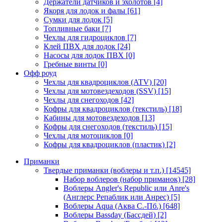
Держатели датчиков и эхолотов
[4]
Якоря для лодок и фалы
[61]
Сумки для лодок
[5]
Топливные баки
[7]
Чехлы для гидроциклов
[7]
Клей ПВХ для лодок
[24]
Насосы для лодок ПВХ
[0]
Гребные винты
[0]
Офф роуд
Чехлы для квадроциклов (ATV)
[20]
Чехлы для мотовездеходов (SSV)
[15]
Чехлы для снегоходов
[42]
Кофры для квадроциклов (текстиль)
[18]
Кабины для мотовездеходов
[13]
Кофры для снегоходов (текстиль)
[15]
Чехлы для мотоциклов
[0]
Кофры для квадроциклов (пластик)
[2]
Приманки
Твердые приманки (воблеры и т.п.)
[14545]
Набор воблеров (набор приманок)
[28]
Воблеры Angler's Republic или Anre's
(Англерс Репаблик или Анрес)
[5]
Воблеры Aqua (Аква С.-Пб.)
[648]
Воблеры Bassday (Бассдей)
[2]