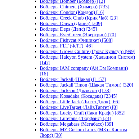
Воблеры Bomber (Бомбер)
[12]
Воблеры Chimera (Химера)
[733]
Воблеры Condor (Кондор)
[16]
Воблеры Creek Chub (Крик Чаб)
[23]
Воблеры Daiwa (Дайва)
[209]
Воблеры Deps (Дэпс)
[245]
Воблеры EverGreen (Эвергрин)
[70]
Воблеры Fishycat (Фишикет)
[508]
Воблеры FLT (ФЛТ)
[46]
Воблеры Grows Culture (Гровс Культур)
[999]
Воблеры Halcyon System (Хальцион Систем)
[147]
Воблеры IAM company (Ай Эм Компани)
[16]
Воблеры Jackall (Шакал)
[1157]
Воблеры Jackall Timon (Шакал Тимон)
[320]
Воблеры Jackson (Джэксон)
[178]
Воблеры Kosadaka (Косадака)
[2345]
Воблеры Little Jack (Литтл Джэк)
[66]
Воблеры LiveTarget (ЛайвТаргет)
[0]
Воблеры Lucky Craft (Лаки Крафт)
[852]
Воблеры Lurefans (Люрфанс)
[23]
Воблеры Megabass (Мегабасс)
[39]
Воблеры MZ Custom Lures (МЗэт Кастом
Люрс)
[30]