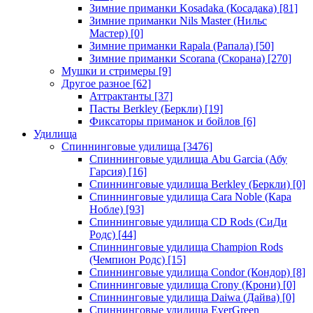
Зимние приманки Kosadaka (Косадака)
[81]
Зимние приманки Nils Master (Нильс
Мастер)
[0]
Зимние приманки Rapala (Рапала)
[50]
Зимние приманки Scorana (Скорана)
[270]
Мушки и стримеры
[9]
Другое разное
[62]
Аттрактанты
[37]
Пасты Berkley (Беркли)
[19]
Фиксаторы приманок и бойлов
[6]
Удилища
Спиннинговые удилища
[3476]
Спиннинговые удилища Abu Garcia (Абу
Гарсия)
[16]
Спиннинговые удилища Berkley (Беркли)
[0]
Спиннинговые удилища Cara Noble (Кара
Нобле)
[93]
Спиннинговые удилища CD Rods (СиДи
Родс)
[44]
Спиннинговые удилища Champion Rods
(Чемпион Родс)
[15]
Спиннинговые удилища Condor (Кондор)
[8]
Спиннинговые удилища Crony (Крони)
[0]
Спиннинговые удилища Daiwa (Дайва)
[0]
Спиннинговые удилища EverGreen