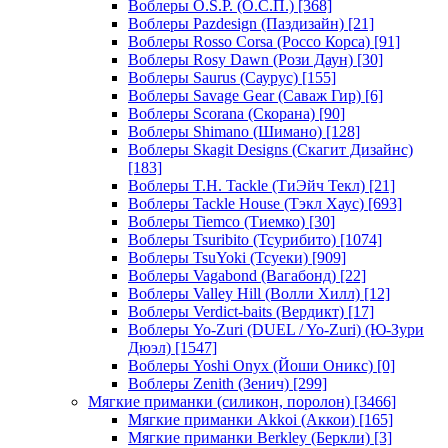
Воблеры O.S.P. (О.С.П.)
[368]
Воблеры Pazdesign (Паздизайн)
[21]
Воблеры Rosso Corsa (Россо Корса)
[91]
Воблеры Rosy Dawn (Рози Даун)
[30]
Воблеры Saurus (Саурус)
[155]
Воблеры Savage Gear (Саваж Гир)
[6]
Воблеры Scorana (Скорана)
[90]
Воблеры Shimano (Шимано)
[128]
Воблеры Skagit Designs (Скагит Дизайнс)
[183]
Воблеры T.H. Tackle (ТиЭйч Текл)
[21]
Воблеры Tackle House (Тэкл Хаус)
[693]
Воблеры Tiemco (Тиемко)
[30]
Воблеры Tsuribito (Тсурибито)
[1074]
Воблеры TsuYoki (Тсуеки)
[909]
Воблеры Vagabond (Вагабонд)
[22]
Воблеры Valley Hill (Волли Хилл)
[12]
Воблеры Verdict-baits (Вердикт)
[17]
Воблеры Yo-Zuri (DUEL / Yo-Zuri) (Ю-Зури
Дюэл)
[1547]
Воблеры Yoshi Onyx (Йоши Оникс)
[0]
Воблеры Zenith (Зенич)
[299]
Мягкие приманки (силикон, поролон)
[3466]
Мягкие приманки Akkoi (Аккои)
[165]
Мягкие приманки Berkley (Беркли)
[3]