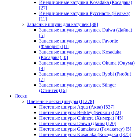
Инерционные катушки Kosadaka (Косадака)
[27]
Инерционные катушки Русснасть (Нельма)
[11]
Запасные шпули для катушек
[38]
Запасные шпули для катушек Daiwa (Дайва)
[5]
Запасные шпули для катушек Favorite
(Фаворит)
[11]
Запасные шпули для катушек Kosadaka
(Косадака)
[0]
Запасные шпули для катушек Okuma (Окума)
[9]
Запасные шпули для катушек Ryobi (Риоби)
[7]
Запасные шпули для катушек Stinger
(Стингер)
[6]
Лески
Плетеные лески (шнуры)
[1278]
Плетеные шнуры Aqua (Аква)
[537]
Плетеные шнуры Berkley (Беркли)
[22]
Плетеные шнуры Chimera (Химера)
[45]
Плетеные шнуры Daiwa (Дайва)
[20]
Плетеные шнуры Gamakatsu (Гамакатсу)
[5]
Плетеные шнуры Kosadaka (Косадака)
[375]