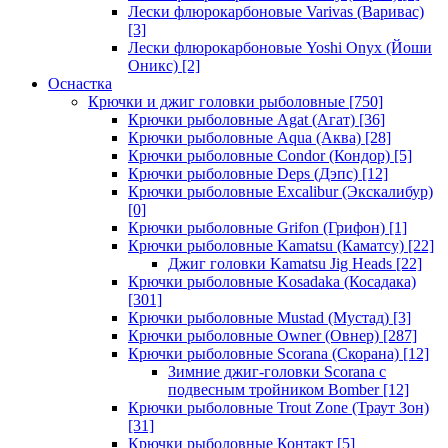
Лески флюрокарбоновые Varivas (Варивас)
[3]
Лески флюрокарбоновые Yoshi Onyx (Йоши
Оникс)
[2]
Оснастка
Крючки и джиг головки рыболовные
[750]
Крючки рыболовные Agat (Агат)
[36]
Крючки рыболовные Aqua (Аква)
[28]
Крючки рыболовные Condor (Кондор)
[5]
Крючки рыболовные Deps (Дэпс)
[12]
Крючки рыболовные Excalibur (Экскалибур)
[0]
Крючки рыболовные Grifon (Грифон)
[1]
Крючки рыболовные Kamatsu (Каматсу)
[22]
Джиг головки Kamatsu Jig Heads
[22]
Крючки рыболовные Kosadaka (Косадака)
[301]
Крючки рыболовные Mustad (Мустад)
[3]
Крючки рыболовные Owner (Овнер)
[287]
Крючки рыболовные Scorana (Скорана)
[12]
Зимние джиг-головки Scorana с
подвесным тройником Bomber
[12]
Крючки рыболовные Trout Zone (Траут Зон)
[31]
Крючки рыболовные Контакт
[5]