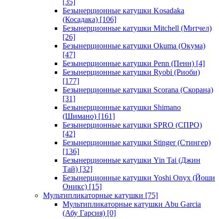
[35]
Безынерционные катушки Kosadaka
(Косадака)
[106]
Безынерционные катушки Mitchell (Митчел)
[26]
Безынерционные катушки Okuma (Окума)
[47]
Безынерционные катушки Penn (Пенн)
[4]
Безынерционные катушки Ryobi (Риоби)
[177]
Безынерционные катушки Scorana (Скорана)
[31]
Безынерционные катушки Shimano
(Шимано)
[161]
Безынерционные катушки SPRO (СПРО)
[42]
Безынерционные катушки Stinger (Стингер)
[136]
Безынерционные катушки Yin Tai (Джин
Тай)
[32]
Безынерционные катушки Yoshi Onyx (Йоши
Оникс)
[15]
Мультипликаторные катушки
[75]
Мультипликаторные катушки Abu Garcia
(Абу Гарсия)
[0]