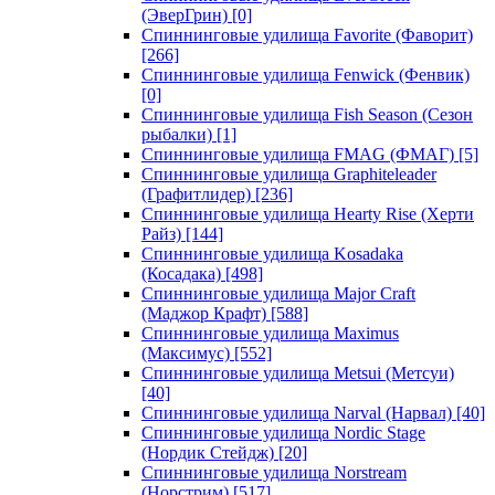
(ЭверГрин)
[0]
Спиннинговые удилища Favorite (Фаворит)
[266]
Спиннинговые удилища Fenwick (Фенвик)
[0]
Спиннинговые удилища Fish Season (Сезон
рыбалки)
[1]
Спиннинговые удилища FMAG (ФМАГ)
[5]
Спиннинговые удилища Graphiteleader
(Графитлидер)
[236]
Спиннинговые удилища Hearty Rise (Херти
Райз)
[144]
Спиннинговые удилища Kosadaka
(Косадака)
[498]
Спиннинговые удилища Major Craft
(Маджор Крафт)
[588]
Спиннинговые удилища Maximus
(Максимус)
[552]
Спиннинговые удилища Metsui (Метсуи)
[40]
Спиннинговые удилища Narval (Нарвал)
[40]
Спиннинговые удилища Nordic Stage
(Нордик Стейдж)
[20]
Спиннинговые удилища Norstream
(Норстрим)
[517]