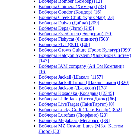
Воблеры Bomber (Бомбер)
[12]
Воблеры Chimera (Химера)
[733]
Воблеры Condor (Кондор)
[16]
Воблеры Creek Chub (Крик Чаб)
[23]
Воблеры Daiwa (Дайва)
[209]
Воблеры Deps (Дэпс)
[245]
Воблеры EverGreen (Эвергрин)
[70]
Воблеры Fishycat (Фишикет)
[508]
Воблеры FLT (ФЛТ)
[46]
Воблеры Grows Culture (Гровс Культур)
[999]
Воблеры Halcyon System (Хальцион Систем)
[147]
Воблеры IAM company (Ай Эм Компани)
[16]
Воблеры Jackall (Шакал)
[1157]
Воблеры Jackall Timon (Шакал Тимон)
[320]
Воблеры Jackson (Джэксон)
[178]
Воблеры Kosadaka (Косадака)
[2345]
Воблеры Little Jack (Литтл Джэк)
[66]
Воблеры LiveTarget (ЛайвТаргет)
[0]
Воблеры Lucky Craft (Лаки Крафт)
[852]
Воблеры Lurefans (Люрфанс)
[23]
Воблеры Megabass (Мегабасс)
[39]
Воблеры MZ Custom Lures (МЗэт Кастом
Люрс)
[30]