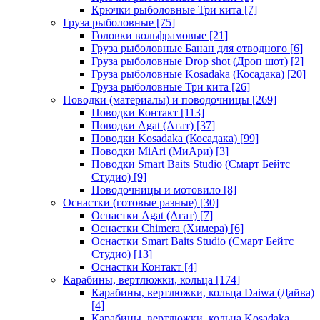
Крючки рыболовные Три кита
[7]
Груза рыболовные
[75]
Головки вольфрамовые
[21]
Груза рыболовные Банан для отводного
[6]
Груза рыболовные Drop shot (Дроп шот)
[2]
Груза рыболовные Kosadaka (Косадака)
[20]
Груза рыболовные Три кита
[26]
Поводки (материалы) и поводочницы
[269]
Поводки Контакт
[113]
Поводки Agat (Агат)
[37]
Поводки Kosadaka (Косадака)
[99]
Поводки MiAri (МиАри)
[3]
Поводки Smart Baits Studio (Смарт Бейтс
Студио)
[9]
Поводочницы и мотовило
[8]
Оснастки (готовые разные)
[30]
Оснастки Agat (Агат)
[7]
Оснастки Chimera (Химера)
[6]
Оснастки Smart Baits Studio (Смарт Бейтс
Студио)
[13]
Оснастки Контакт
[4]
Карабины, вертлюжки, кольца
[174]
Карабины, вертлюжки, кольца Daiwa (Дайва)
[4]
Карабины, вертлюжки, кольца Kosadaka