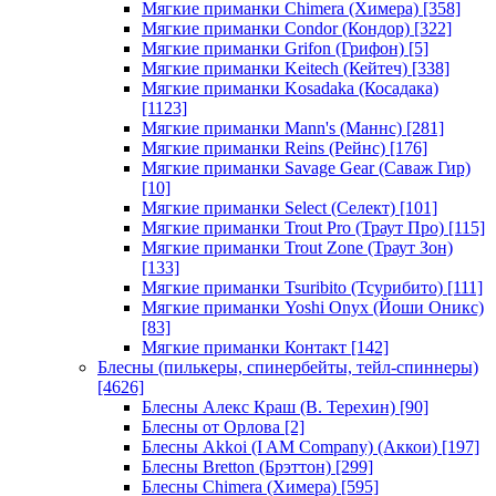
Мягкие приманки Chimera (Химера)
[358]
Мягкие приманки Condor (Кондор)
[322]
Мягкие приманки Grifon (Грифон)
[5]
Мягкие приманки Keitech (Кейтеч)
[338]
Мягкие приманки Kosadaka (Косадака)
[1123]
Мягкие приманки Mann's (Маннс)
[281]
Мягкие приманки Reins (Рейнс)
[176]
Мягкие приманки Savage Gear (Саваж Гир)
[10]
Мягкие приманки Select (Селект)
[101]
Мягкие приманки Trout Pro (Траут Про)
[115]
Мягкие приманки Trout Zone (Траут Зон)
[133]
Мягкие приманки Tsuribito (Тсурибито)
[111]
Мягкие приманки Yoshi Onyx (Йоши Оникс)
[83]
Мягкие приманки Контакт
[142]
Блесны (пилькеры, спинербейты, тейл-спиннеры)
[4626]
Блесны Алекс Краш (В. Терехин)
[90]
Блесны от Орлова
[2]
Блесны Akkoi (I AM Company) (Аккои)
[197]
Блесны Bretton (Брэттон)
[299]
Блесны Chimera (Химера)
[595]