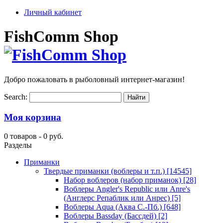
Личный кабинет
FishComm Shop
Добро пожаловать в рыболовный интернет-магазин!
Search:
Моя корзина
0 товаров -
0 руб.
Разделы
Приманки
Твердые приманки (воблеры и т.п.)
[14545]
Набор воблеров (набор приманок)
[28]
Воблеры Angler's Republic или Anre's
(Англерс Репаблик или Анрес)
[5]
Воблеры Aqua (Аква С.-Пб.)
[648]
Воблеры Bassday (Бассдей)
[2]