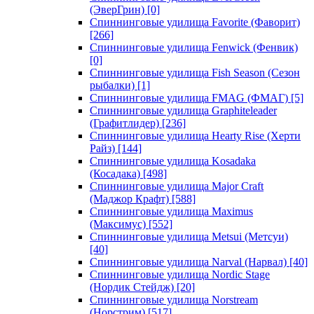
(ЭверГрин)
[0]
Спиннинговые удилища Favorite (Фаворит)
[266]
Спиннинговые удилища Fenwick (Фенвик)
[0]
Спиннинговые удилища Fish Season (Сезон
рыбалки)
[1]
Спиннинговые удилища FMAG (ФМАГ)
[5]
Спиннинговые удилища Graphiteleader
(Графитлидер)
[236]
Спиннинговые удилища Hearty Rise (Херти
Райз)
[144]
Спиннинговые удилища Kosadaka
(Косадака)
[498]
Спиннинговые удилища Major Craft
(Маджор Крафт)
[588]
Спиннинговые удилища Maximus
(Максимус)
[552]
Спиннинговые удилища Metsui (Метсуи)
[40]
Спиннинговые удилища Narval (Нарвал)
[40]
Спиннинговые удилища Nordic Stage
(Нордик Стейдж)
[20]
Спиннинговые удилища Norstream
(Норстрим)
[517]