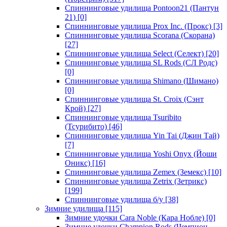
Спиннинговые удилища Pontoon21 (Пантун
21)
[0]
Спиннинговые удилища Prox Inc. (Прокс)
[3]
Спиннинговые удилища Scorana (Скорана)
[27]
Спиннинговые удилища Select (Селект)
[20]
Спиннинговые удилища SL Rods (СЛ Родс)
[0]
Спиннинговые удилища Shimano (Шимано)
[0]
Спиннинговые удилища St. Croix (Сэнт
Крой)
[27]
Спиннинговые удилища Tsuribito
(Тсурибито)
[46]
Спиннинговые удилища Yin Tai (Джин Тай)
[7]
Спиннинговые удилища Yoshi Onyx (Йоши
Оникс)
[16]
Спиннинговые удилища Zemex (Земекс)
[10]
Спиннинговые удилища Zetrix (Зетрикс)
[199]
Спиннинговые удилища б/у
[38]
Зимние удилища
[115]
Зимние удочки Cara Noble (Кара Нобле)
[0]
Зимние удочки Champion Rods (Чемпион