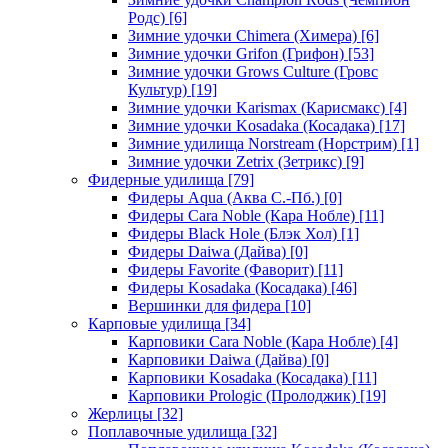
Родс)
[6]
Зимние удочки Chimera (Химера)
[6]
Зимние удочки Grifon (Грифон)
[53]
Зимние удочки Grows Culture (Гровс
Культур)
[19]
Зимние удочки Karismax (Карисмакс)
[4]
Зимние удочки Kosadaka (Косадака)
[17]
Зимние удилища Norstream (Норстрим)
[1]
Зимние удочки Zetrix (Зетрикс)
[9]
Фидерные удилища
[79]
Фидеры Aqua (Аква С.-Пб.)
[0]
Фидеры Cara Noble (Кара Нобле)
[11]
Фидеры Black Hole (Блэк Хол)
[1]
Фидеры Daiwa (Дайва)
[0]
Фидеры Favorite (Фаворит)
[11]
Фидеры Kosadaka (Косадака)
[46]
Вершинки для фидера
[10]
Карповые удилища
[34]
Карповики Cara Noble (Кара Нобле)
[4]
Карповики Daiwa (Дайва)
[0]
Карповики Kosadaka (Косадака)
[11]
Карповики Prologic (Пролоджик)
[19]
Жерлицы
[32]
Поплавочные удилища
[32]