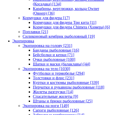
(Косадака)
[134]
Карабины, вертлюжки, кольца Owner
(Овнер)
[36]
Кормушки для фидера
[17]
Кормушки для фидера Три кита
[11]
Кормушки для фидера Chimera (Химера)
[6]
Поплавки
[21]
Силиконовый кембрик рыболовный
[19]
Экипировка
Экипировка на голову
[231]
Банданы рыболовные
[16]
Бейсболки и кепки
[71]
Очки рыболовные
[100]
Шапки и маски (балаклавы)
[44]
Экипировка на тело
[1030]
Футболки и термобелье
[294]
Толстовки и флис
[231]
Куртки и костюмы рыболовные
[339]
Перчатки и рукавицы рыболовные
[118]
Жилеты разгрузки
[14]
Спасательные жилеты
[9]
Штаны и брюки рыболовные
[25]
Экипировка на ноги
[149]
Сапоги рыболовные
[126]
Забродные комбинезоны
[14]