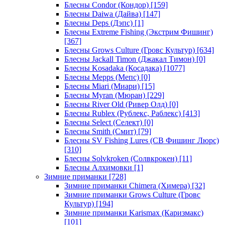
Блесны Condor (Кондор)
[159]
Блесны Daiwa (Дайва)
[147]
Блесны Deps (Дэпс)
[1]
Блесны Extreme Fishing (Экстрим Фишинг)
[367]
Блесны Grows Culture (Гровс Культур)
[634]
Блесны Jackall Timon (Джакал Тимон)
[0]
Блесны Kosadaka (Косадака)
[1077]
Блесны Mepps (Мепс)
[0]
Блесны Miari (Миари)
[15]
Блесны Myran (Мюран)
[229]
Блесны River Old (Ривер Олд)
[0]
Блесны Rublex (Рублекс, Раблекс)
[413]
Блесны Select (Селект)
[0]
Блесны Smith (Смит)
[79]
Блесны SV Fishing Lures (СВ Фишинг Люрс)
[310]
Блесны Solvkroken (Солвкрокен)
[11]
Блесны Алхимовки
[1]
Зимние приманки
[728]
Зимние приманки Chimera (Химера)
[32]
Зимние приманки Grows Culture (Гровс
Культур)
[194]
Зимние приманки Karismax (Каризмакс)
[101]