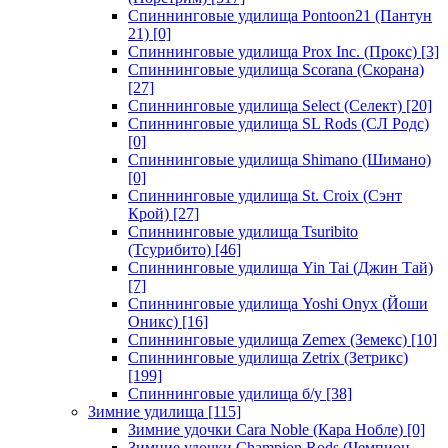
Спиннинговые удилища Pontoon21 (Пантун
21)
[0]
Спиннинговые удилища Prox Inc. (Прокс)
[3]
Спиннинговые удилища Scorana (Скорана)
[27]
Спиннинговые удилища Select (Селект)
[20]
Спиннинговые удилища SL Rods (СЛ Родс)
[0]
Спиннинговые удилища Shimano (Шимано)
[0]
Спиннинговые удилища St. Croix (Сэнт
Крой)
[27]
Спиннинговые удилища Tsuribito
(Тсурибито)
[46]
Спиннинговые удилища Yin Tai (Джин Тай)
[7]
Спиннинговые удилища Yoshi Onyx (Йоши
Оникс)
[16]
Спиннинговые удилища Zemex (Земекс)
[10]
Спиннинговые удилища Zetrix (Зетрикс)
[199]
Спиннинговые удилища б/у
[38]
Зимние удилища
[115]
Зимние удочки Cara Noble (Кара Нобле)
[0]
Зимние удочки Champion Rods (Чемпион