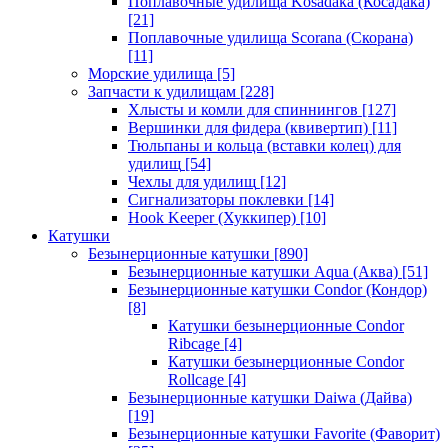
Поплавочные удилища Kosadaka (Косадака)
[21]
Поплавочные удилища Scorana (Скорана)
[11]
Морские удилища
[5]
Запчасти к удилищам
[228]
Хлысты и комли для спиннингов
[127]
Вершинки для фидера (квивертип)
[11]
Тюльпаны и кольца (вставки колец) для
удилищ
[54]
Чехлы для удилищ
[12]
Сигнализаторы поклевки
[14]
Hook Keeper (Хуккипер)
[10]
Катушки
Безынерционные катушки
[890]
Безынерционные катушки Aqua (Аква)
[51]
Безынерционные катушки Condor (Кондор)
[8]
Катушки безынерционные Condor
Ribcage
[4]
Катушки безынерционные Condor
Rollcage
[4]
Безынерционные катушки Daiwa (Дайва)
[19]
Безынерционные катушки Favorite (Фаворит)