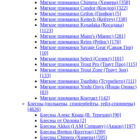
Мягкие приманки Chimera (Химера)
[358]
Мягкие приманки Condor (Кондор)
[322]
Мягкие приманки Grifon (Грифон)
[5]
Мягкие приманки Keitech (Кейтеч)
[338]
Мягкие приманки Kosadaka (Косадака)
[1123]
Мягкие приманки Mann's (Маннс)
[281]
Мягкие приманки Reins (Рейнс)
[176]
Мягкие приманки Savage Gear (Саваж Гир)
[10]
Мягкие приманки Select (Селект)
[101]
Мягкие приманки Trout Pro (Траут Про)
[115]
Мягкие приманки Trout Zone (Траут Зон)
[133]
Мягкие приманки Tsuribito (Тсурибито)
[111]
Мягкие приманки Yoshi Onyx (Йоши Оникс)
[83]
Мягкие приманки Контакт
[142]
Блесны (пилькеры, спинербейты, тейл-спиннеры)
[4626]
Блесны Алекс Краш (В. Терехин)
[90]
Блесны от Орлова
[2]
Блесны Akkoi (I AM Company) (Аккои)
[197]
Блесны Bretton (Брэттон)
[299]
Блесны Chimera (Химера)
[595]