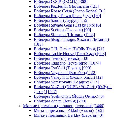
Воблеры O.S.P. (О.С.П.)
[368]
Воблеры Pazdesign (Паздизайн)
[21]
Воблеры Rosso Corsa (Россо Корса)
[91]
Воблеры Rosy Dawn (Рози Даун)
[30]
Воблеры Saurus (Саурус)
[155]
Воблеры Savage Gear (Саваж Гир)
[6]
Воблеры Scorana (Скорана)
[90]
Воблеры Shimano (Шимано)
[128]
Воблеры Skagit Designs (Скагит Дизайнс)
[183]
Воблеры T.H. Tackle (ТиЭйч Текл)
[21]
Воблеры Tackle House (Тэкл Хаус)
[693]
Воблеры Tiemco (Тиемко)
[30]
Воблеры Tsuribito (Тсурибито)
[1074]
Воблеры TsuYoki (Тсуеки)
[909]
Воблеры Vagabond (Вагабонд)
[22]
Воблеры Valley Hill (Волли Хилл)
[12]
Воблеры Verdict-baits (Вердикт)
[17]
Воблеры Yo-Zuri (DUEL / Yo-Zuri) (Ю-Зури
Дюэл)
[1547]
Воблеры Yoshi Onyx (Йоши Оникс)
[0]
Воблеры Zenith (Зенич)
[299]
Мягкие приманки (силикон, поролон)
[3466]
Мягкие приманки Akkoi (Аккои)
[165]
Мягкие приманки Berkley (Беркли)
[3]