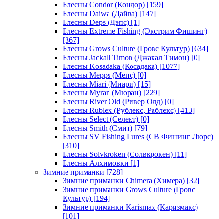
Блесны Condor (Кондор)
[159]
Блесны Daiwa (Дайва)
[147]
Блесны Deps (Дэпс)
[1]
Блесны Extreme Fishing (Экстрим Фишинг)
[367]
Блесны Grows Culture (Гровс Культур)
[634]
Блесны Jackall Timon (Джакал Тимон)
[0]
Блесны Kosadaka (Косадака)
[1077]
Блесны Mepps (Мепс)
[0]
Блесны Miari (Миари)
[15]
Блесны Myran (Мюран)
[229]
Блесны River Old (Ривер Олд)
[0]
Блесны Rublex (Рублекс, Раблекс)
[413]
Блесны Select (Селект)
[0]
Блесны Smith (Смит)
[79]
Блесны SV Fishing Lures (СВ Фишинг Люрс)
[310]
Блесны Solvkroken (Солвкрокен)
[11]
Блесны Алхимовки
[1]
Зимние приманки
[728]
Зимние приманки Chimera (Химера)
[32]
Зимние приманки Grows Culture (Гровс
Культур)
[194]
Зимние приманки Karismax (Каризмакс)
[101]