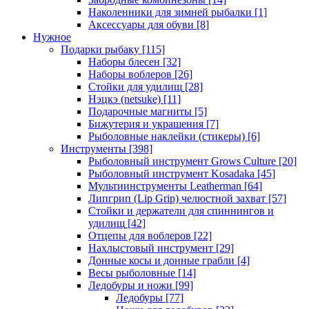
Наколенники для зимней рыбалки
[1]
Аксессуары для обуви
[8]
Нужное
Подарки рыбаку
[115]
Наборы блесен
[32]
Наборы воблеров
[26]
Стойки для удилищ
[28]
Нэцкэ (netsuke)
[11]
Подарочные магниты
[5]
Бижутерия и украшения
[7]
Рыболовные наклейки (стикеры)
[6]
Инструменты
[398]
Рыболовный инструмент Grows Culture
[20]
Рыболовный инструмент Kosadaka
[45]
Мультиинструменты Leatherman
[64]
Липгрип (Lip Grip) челюстной захват
[57]
Стойки и держатели для спиннингов и
удилищ
[42]
Отцепы для воблеров
[22]
Нахлыстовый инструмент
[29]
Донные косы и донные грабли
[4]
Весы рыболовные
[14]
Ледобуры и ножи
[99]
Ледобуры
[77]