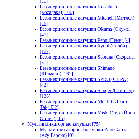
[35]
Безынерционные катушки Kosadaka
(Косадака)
[106]
Безынерционные катушки Mitchell (Митчел)
[26]
Безынерционные катушки Okuma (Окума)
[47]
Безынерционные катушки Penn (Пенн)
[4]
Безынерционные катушки Ryobi (Риоби)
[177]
Безынерционные катушки Scorana (Скорана)
[31]
Безынерционные катушки Shimano
(Шимано)
[161]
Безынерционные катушки SPRO (СПРО)
[42]
Безынерционные катушки Stinger (Стингер)
[136]
Безынерционные катушки Yin Tai (Джин
Тай)
[32]
Безынерционные катушки Yoshi Onyx (Йоши
Оникс)
[15]
Мультипликаторные катушки
[75]
Мультипликаторные катушки Abu Garcia
(Абу Гарсия)
[0]