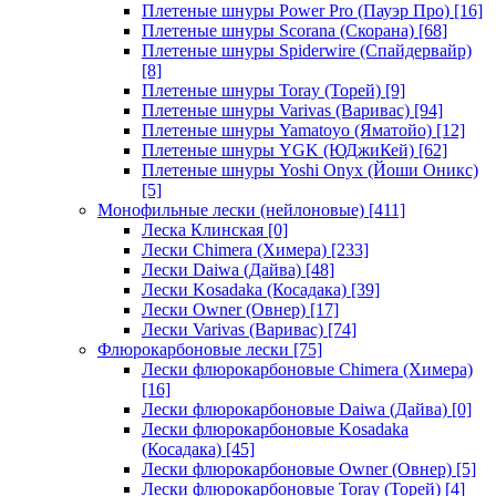
Плетеные шнуры Power Pro (Пауэр Про)
[16]
Плетеные шнуры Scorana (Скорана)
[68]
Плетеные шнуры Spiderwire (Спайдервайр)
[8]
Плетеные шнуры Toray (Торей)
[9]
Плетеные шнуры Varivas (Варивас)
[94]
Плетеные шнуры Yamatoyo (Яматойо)
[12]
Плетеные шнуры YGK (ЮДжиКей)
[62]
Плетеные шнуры Yoshi Onyx (Йоши Оникс)
[5]
Монофильные лески (нейлоновые)
[411]
Леска Клинская
[0]
Лески Chimera (Химера)
[233]
Лески Daiwa (Дайва)
[48]
Лески Kosadaka (Косадака)
[39]
Лески Owner (Овнер)
[17]
Лески Varivas (Варивас)
[74]
Флюрокарбоновые лески
[75]
Лески флюрокарбоновые Chimera (Химера)
[16]
Лески флюрокарбоновые Daiwa (Дайва)
[0]
Лески флюрокарбоновые Kosadaka
(Косадака)
[45]
Лески флюрокарбоновые Owner (Овнер)
[5]
Лески флюрокарбоновые Toray (Торей)
[4]