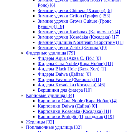
Родс)
[6]
Зимние удочки Chimera (Химера)
[6]
Зимние удочки Grifon (Грифон)
[53]
Зимние удочки Grows Culture (Гровс
Культур)
[19]
Зимние удочки Karismax (Карисмакс)
[4]
Зимние удочки Kosadaka (Косадака)
[17]
Зимние удилища Norstream (Норстрим)
[1]
Зимние удочки Zetrix (Зетрикс)
[9]
Фидерные удилища
[79]
Фидеры Aqua (Аква С.-Пб.)
[0]
Фидеры Cara Noble (Кара Нобле)
[11]
Фидеры Black Hole (Блэк Хол)
[1]
Фидеры Daiwa (Дайва)
[0]
Фидеры Favorite (Фаворит)
[11]
Фидеры Kosadaka (Косадака)
[46]
Вершинки для фидера
[10]
Карповые удилища
[34]
Карповики Cara Noble (Кара Нобле)
[4]
Карповики Daiwa (Дайва)
[0]
Карповики Kosadaka (Косадака)
[11]
Карповики Prologic (Пролоджик)
[19]
Жерлицы
[32]
Поплавочные удилища
[32]