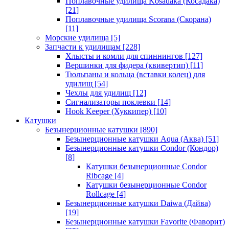
Поплавочные удилища Kosadaka (Косадака)
[21]
Поплавочные удилища Scorana (Скорана)
[11]
Морские удилища
[5]
Запчасти к удилищам
[228]
Хлысты и комли для спиннингов
[127]
Вершинки для фидера (квивертип)
[11]
Тюльпаны и кольца (вставки колец) для
удилищ
[54]
Чехлы для удилищ
[12]
Сигнализаторы поклевки
[14]
Hook Keeper (Хуккипер)
[10]
Катушки
Безынерционные катушки
[890]
Безынерционные катушки Aqua (Аква)
[51]
Безынерционные катушки Condor (Кондор)
[8]
Катушки безынерционные Condor
Ribcage
[4]
Катушки безынерционные Condor
Rollcage
[4]
Безынерционные катушки Daiwa (Дайва)
[19]
Безынерционные катушки Favorite (Фаворит)