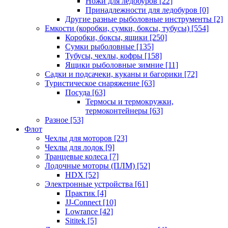
Ножи для ледобуров
[22]
Принадлежности для ледобуров
[0]
Другие разные рыболовные инструменты
[2]
Емкости (коробки, сумки, боксы, тубусы)
[554]
Коробки, боксы, ящики
[250]
Сумки рыболовные
[135]
Тубусы, чехлы, кофры
[158]
Ящики рыболовные зимние
[11]
Садки и подсачеки, куканы и багорики
[72]
Туристическое снаряжение
[63]
Посуда
[63]
Термосы и термокружки,
термоконтейнеры
[63]
Разное
[53]
Флот
Чехлы для моторов
[23]
Чехлы для лодок
[9]
Транцевые колеса
[7]
Лодочные моторы (ПЛМ)
[52]
HDX
[52]
Электронные устройства
[61]
Практик
[4]
JJ-Connect
[10]
Lowrance
[42]
Sititek
[5]