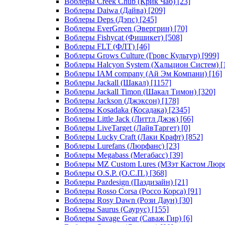
Воблеры Creek Chub (Крик Чаб)
[23]
Воблеры Daiwa (Дайва)
[209]
Воблеры Deps (Дэпс)
[245]
Воблеры EverGreen (Эвергрин)
[70]
Воблеры Fishycat (Фишикет)
[508]
Воблеры FLT (ФЛТ)
[46]
Воблеры Grows Culture (Гровс Культур)
[999]
Воблеры Halcyon System (Хальцион Систем)
[
Воблеры IAM company (Ай Эм Компани)
[16]
Воблеры Jackall (Шакал)
[1157]
Воблеры Jackall Timon (Шакал Тимон)
[320]
Воблеры Jackson (Джэксон)
[178]
Воблеры Kosadaka (Косадака)
[2345]
Воблеры Little Jack (Литтл Джэк)
[66]
Воблеры LiveTarget (ЛайвТаргет)
[0]
Воблеры Lucky Craft (Лаки Крафт)
[852]
Воблеры Lurefans (Люрфанс)
[23]
Воблеры Megabass (Мегабасс)
[39]
Воблеры MZ Custom Lures (МЗэт Кастом Люр
Воблеры O.S.P. (О.С.П.)
[368]
Воблеры Pazdesign (Паздизайн)
[21]
Воблеры Rosso Corsa (Россо Корса)
[91]
Воблеры Rosy Dawn (Рози Даун)
[30]
Воблеры Saurus (Саурус)
[155]
Воблеры Savage Gear (Саваж Гир)
[6]