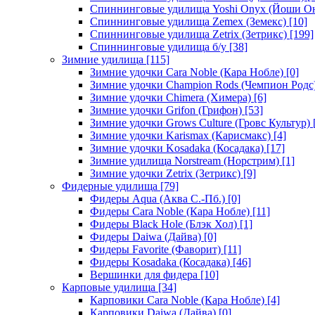
Спиннинговые удилища Yoshi Onyx (Йоши О
Спиннинговые удилища Zemex (Земекс)
[10]
Спиннинговые удилища Zetrix (Зетрикс)
[199]
Спиннинговые удилища б/у
[38]
Зимние удилища
[115]
Зимние удочки Cara Noble (Кара Нобле)
[0]
Зимние удочки Champion Rods (Чемпион Родс
Зимние удочки Chimera (Химера)
[6]
Зимние удочки Grifon (Грифон)
[53]
Зимние удочки Grows Culture (Гровс Культур)
Зимние удочки Karismax (Карисмакс)
[4]
Зимние удочки Kosadaka (Косадака)
[17]
Зимние удилища Norstream (Норстрим)
[1]
Зимние удочки Zetrix (Зетрикс)
[9]
Фидерные удилища
[79]
Фидеры Aqua (Аква С.-Пб.)
[0]
Фидеры Cara Noble (Кара Нобле)
[11]
Фидеры Black Hole (Блэк Хол)
[1]
Фидеры Daiwa (Дайва)
[0]
Фидеры Favorite (Фаворит)
[11]
Фидеры Kosadaka (Косадака)
[46]
Вершинки для фидера
[10]
Карповые удилища
[34]
Карповики Cara Noble (Кара Нобле)
[4]
Карповики Daiwa (Дайва)
[0]