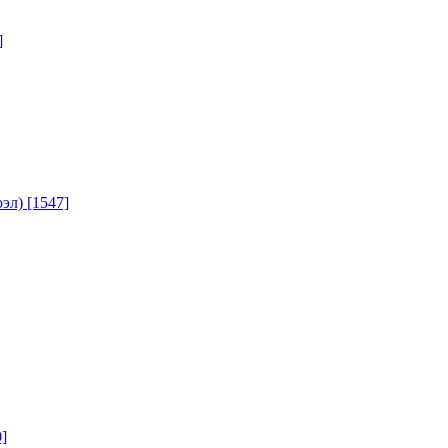
]
юэл)
[1547]
]