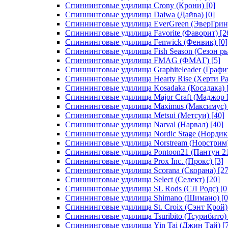
Спиннинговые удилища Crony (Крони)
[0]
Спиннинговые удилища Daiwa (Дайва)
[0]
Спиннинговые удилища EverGreen (ЭверГрин
Спиннинговые удилища Favorite (Фаворит)
[2
Спиннинговые удилища Fenwick (Фенвик)
[0]
Спиннинговые удилища Fish Season (Сезон р
Спиннинговые удилища FMAG (ФМАГ)
[5]
Спиннинговые удилища Graphiteleader (Графи
Спиннинговые удилища Hearty Rise (Херти Ра
Спиннинговые удилища Kosadaka (Косадака)
Спиннинговые удилища Major Craft (Маджор 
Спиннинговые удилища Maximus (Максимус)
Спиннинговые удилища Metsui (Метсуи)
[40]
Спиннинговые удилища Narval (Нарвал)
[40]
Спиннинговые удилища Nordic Stage (Нордик
Спиннинговые удилища Norstream (Норстрим
Спиннинговые удилища Pontoon21 (Пантун 2
Спиннинговые удилища Prox Inc. (Прокс)
[3]
Спиннинговые удилища Scorana (Скорана)
[27
Спиннинговые удилища Select (Селект)
[20]
Спиннинговые удилища SL Rods (СЛ Родс)
[0
Спиннинговые удилища Shimano (Шимано)
[0
Спиннинговые удилища St. Croix (Сэнт Крой)
Спиннинговые удилища Tsuribito (Тсурибито)
Спиннинговые удилища Yin Tai (Джин Тай)
[7