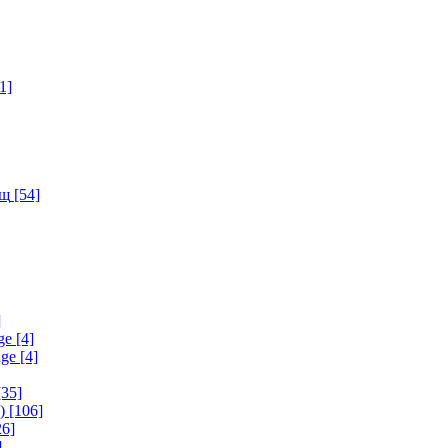
1]
ищ
[54]
]
ge
[4]
age
[4]
35]
)
[106]
6]
]