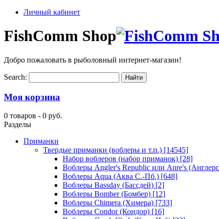
Личный кабинет
FishComm Shop
Добро пожаловать в рыболовный интернет-магазин!
Search:
Моя корзина
0 товаров -
0 руб.
Разделы
Приманки
Твердые приманки (воблеры и т.п.)
[14545]
Набор воблеров (набор приманок)
[28]
Воблеры Angler's Republic или Anre's (Англер
Воблеры Aqua (Аква С.-Пб.)
[648]
Воблеры Bassday (Бассдей)
[2]
Воблеры Bomber (Бомбер)
[12]
Воблеры Chimera (Химера)
[733]
Воблеры Condor (Кондор)
[16]