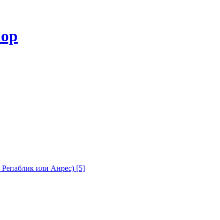
с Репаблик или Анрес)
[5]