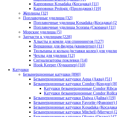
Карповики Kosadaka (Косадака)
[11]
Карповики Prologic (Пролоджик)
[19]
Жерлицы
[32]
Поплавочные удилища
[32]
Поплавочные удилища Kosadaka (Косадака)
[2
Поплавочные удилища Scorana (Скорана)
[11]
Морские удилища
[5]
Запчасти к удилищам
[228]
Хлысты и комли для спиннингов
[127]
Вершинки для фидера (квивертип)
[11]
Тюльпаны и кольца (вставки колец) для удил
Чехлы для удилищ
[12]
Сигнализаторы поклевки
[14]
Hook Keeper (Хуккипер)
[10]
Катушки
Безынерционные катушки
[890]
Безынерционные катушки Aqua (Аква)
[51]
Безынерционные катушки Condor (Кондор)
[8
Катушки безынерционные Condor Ribca
Катушки безынерционные Condor Rollc
Безынерционные катушки Daiwa (Дайва)
[19]
Безынерционные катушки Favorite (Фаворит)
[
Безынерционные катушки Kosadaka (Косадака
Безынерционные катушки Mitchell (Митчел)
[2
Безынерционные катушки Okuma (Окума)
[47