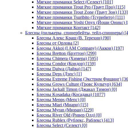
Мягкие приманки Select (Селект)
[101]
Мягкие приманки Trout Pro (Траут Про)
[115]
Мягкие приманки Trout Zone (Траут Зон)
[133]
Мягкие приманки Tsuribito (Тсурибито)
[111]
Мягкие приманки Yoshi Onyx (Йоши Оникс)
[
Мягкие приманки Контакт
[142]
Блесны (пилькеры, спинербейты, тейл-спиннеры)
[4
Блесны Алекс Краш (В. Терехин)
[90]
Блесны от Орлова
[2]
Блесны Akkoi (I AM Company) (Аккои)
[197]
Блесны Bretton (Брэттон)
[299]
Блесны Chimera (Химера)
[595]
Блесны Condor (Кондор)
[159]
Блесны Daiwa (Дайва)
[147]
Блесны Deps (Дэпс)
[1]
Блесны Extreme Fishing (Экстрим Фишинг)
[36
Блесны Grows Culture (Гровс Культур)
[634]
Блесны Jackall Timon (Джакал Тимон)
[0]
Блесны Kosadaka (Косадака)
[1077]
Блесны Mepps (Мепс)
[0]
Блесны Miari (Миари)
[15]
Блесны Myran (Мюран)
[229]
Блесны River Old (Ривер Олд)
[0]
Блесны Rublex (Рублекс, Раблекс)
[413]
Блесны Select (Селект)
[0]