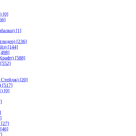
)
[0]
66]
ыбалки)
[1]
тлидер)
[236]
йз)
[144]
[498]
Крафт)
[588]
[552]
 Стейдж)
[20]
)
[517]
1)
[0]
]
]
]
[27]
[46]
]