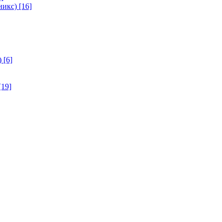
никс)
[16]
)
[6]
[19]