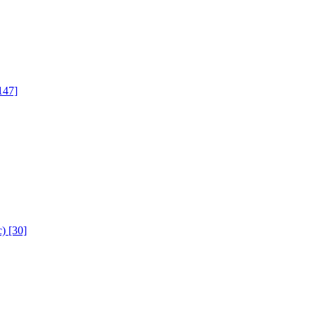
147]
с)
[30]