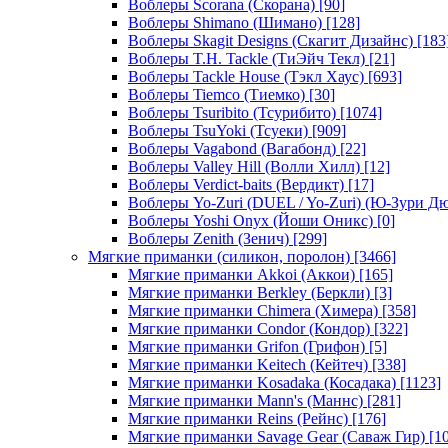
Воблеры Scorana (Скорана)
[90]
Воблеры Shimano (Шимано)
[128]
Воблеры Skagit Designs (Скагит Дизайнс)
[183
Воблеры T.H. Tackle (ТиЭйч Текл)
[21]
Воблеры Tackle House (Тэкл Хаус)
[693]
Воблеры Tiemco (Тиемко)
[30]
Воблеры Tsuribito (Тсурибито)
[1074]
Воблеры TsuYoki (Тсуеки)
[909]
Воблеры Vagabond (Вагабонд)
[22]
Воблеры Valley Hill (Волли Хилл)
[12]
Воблеры Verdict-baits (Вердикт)
[17]
Воблеры Yo-Zuri (DUEL / Yo-Zuri) (Ю-Зури Д
Воблеры Yoshi Onyx (Йоши Оникс)
[0]
Воблеры Zenith (Зенич)
[299]
Мягкие приманки (силикон, поролон)
[3466]
Мягкие приманки Akkoi (Аккои)
[165]
Мягкие приманки Berkley (Беркли)
[3]
Мягкие приманки Chimera (Химера)
[358]
Мягкие приманки Condor (Кондор)
[322]
Мягкие приманки Grifon (Грифон)
[5]
Мягкие приманки Keitech (Кейтеч)
[338]
Мягкие приманки Kosadaka (Косадака)
[1123]
Мягкие приманки Mann's (Маннс)
[281]
Мягкие приманки Reins (Рейнс)
[176]
Мягкие приманки Savage Gear (Саваж Гир)
[10