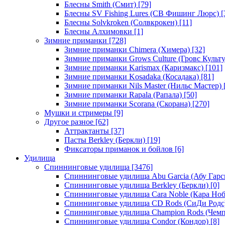
Блесны Smith (Смит)
[79]
Блесны SV Fishing Lures (СВ Фишинг Люрс)
[
Блесны Solvkroken (Солвкрокен)
[11]
Блесны Алхимовки
[1]
Зимние приманки
[728]
Зимние приманки Chimera (Химера)
[32]
Зимние приманки Grows Culture (Гровс Культу
Зимние приманки Karismax (Каризмакс)
[101]
Зимние приманки Kosadaka (Косадака)
[81]
Зимние приманки Nils Master (Нильс Мастер)
Зимние приманки Rapala (Рапала)
[50]
Зимние приманки Scorana (Скорана)
[270]
Мушки и стримеры
[9]
Другое разное
[62]
Аттрактанты
[37]
Пасты Berkley (Беркли)
[19]
Фиксаторы приманок и бойлов
[6]
Удилища
Спиннинговые удилища
[3476]
Спиннинговые удилища Abu Garcia (Абу Гарс
Спиннинговые удилища Berkley (Беркли)
[0]
Спиннинговые удилища Cara Noble (Кара Ноб
Спиннинговые удилища CD Rods (СиДи Родс
Спиннинговые удилища Champion Rods (Чемп
Спиннинговые удилища Condor (Кондор)
[8]