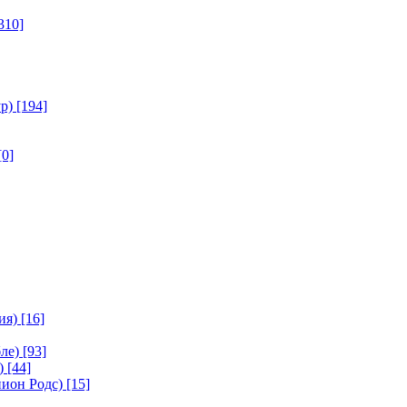
310]
р)
[194]
[0]
ия)
[16]
ле)
[93]
)
[44]
ион Родс)
[15]