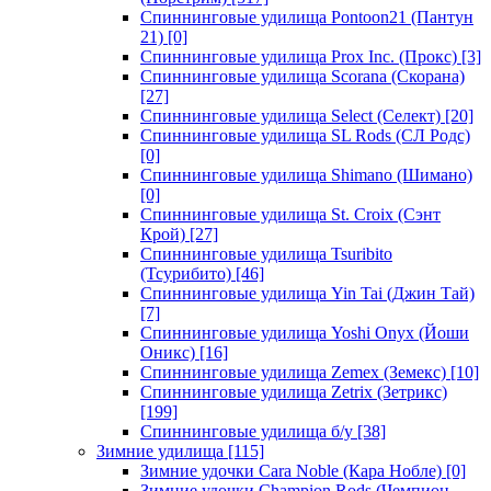
Спиннинговые удилища Pontoon21 (Пантун
21)
[0]
Спиннинговые удилища Prox Inc. (Прокс)
[3]
Спиннинговые удилища Scorana (Скорана)
[27]
Спиннинговые удилища Select (Селект)
[20]
Спиннинговые удилища SL Rods (СЛ Родс)
[0]
Спиннинговые удилища Shimano (Шимано)
[0]
Спиннинговые удилища St. Croix (Сэнт
Крой)
[27]
Спиннинговые удилища Tsuribito
(Тсурибито)
[46]
Спиннинговые удилища Yin Tai (Джин Тай)
[7]
Спиннинговые удилища Yoshi Onyx (Йоши
Оникс)
[16]
Спиннинговые удилища Zemex (Земекс)
[10]
Спиннинговые удилища Zetrix (Зетрикс)
[199]
Спиннинговые удилища б/у
[38]
Зимние удилища
[115]
Зимние удочки Cara Noble (Кара Нобле)
[0]
Зимние удочки Champion Rods (Чемпион