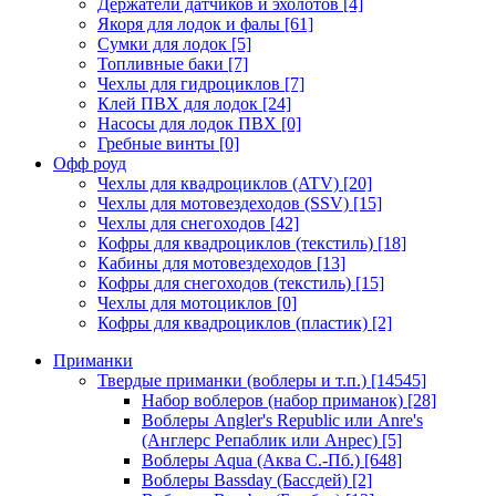
Держатели датчиков и эхолотов
[4]
Якоря для лодок и фалы
[61]
Сумки для лодок
[5]
Топливные баки
[7]
Чехлы для гидроциклов
[7]
Клей ПВХ для лодок
[24]
Насосы для лодок ПВХ
[0]
Гребные винты
[0]
Офф роуд
Чехлы для квадроциклов (ATV)
[20]
Чехлы для мотовездеходов (SSV)
[15]
Чехлы для снегоходов
[42]
Кофры для квадроциклов (текстиль)
[18]
Кабины для мотовездеходов
[13]
Кофры для снегоходов (текстиль)
[15]
Чехлы для мотоциклов
[0]
Кофры для квадроциклов (пластик)
[2]
Приманки
Твердые приманки (воблеры и т.п.)
[14545]
Набор воблеров (набор приманок)
[28]
Воблеры Angler's Republic или Anre's
(Англерс Репаблик или Анрес)
[5]
Воблеры Aqua (Аква С.-Пб.)
[648]
Воблеры Bassday (Бассдей)
[2]