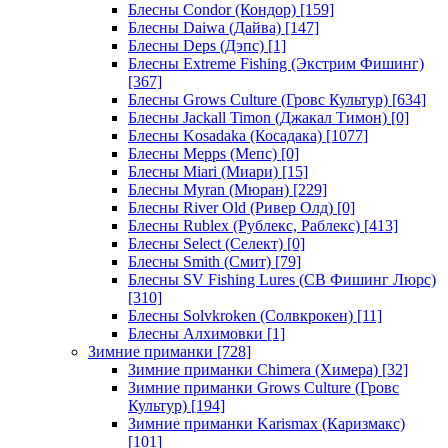
Блесны Condor (Кондор)
[159]
Блесны Daiwa (Дайва)
[147]
Блесны Deps (Дэпс)
[1]
Блесны Extreme Fishing (Экстрим Фишинг)
[367]
Блесны Grows Culture (Гровс Культур)
[634]
Блесны Jackall Timon (Джакал Тимон)
[0]
Блесны Kosadaka (Косадака)
[1077]
Блесны Mepps (Мепс)
[0]
Блесны Miari (Миари)
[15]
Блесны Myran (Мюран)
[229]
Блесны River Old (Ривер Олд)
[0]
Блесны Rublex (Рублекс, Раблекс)
[413]
Блесны Select (Селект)
[0]
Блесны Smith (Смит)
[79]
Блесны SV Fishing Lures (СВ Фишинг Люрс)
[310]
Блесны Solvkroken (Солвкрокен)
[11]
Блесны Алхимовки
[1]
Зимние приманки
[728]
Зимние приманки Chimera (Химера)
[32]
Зимние приманки Grows Culture (Гровс
Культур)
[194]
Зимние приманки Karismax (Каризмакс)
[101]