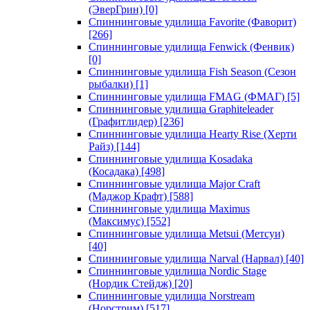
(ЭверГрин)
[0]
Спиннинговые удилища Favorite (Фаворит)
[266]
Спиннинговые удилища Fenwick (Фенвик)
[0]
Спиннинговые удилища Fish Season (Сезон
рыбалки)
[1]
Спиннинговые удилища FMAG (ФМАГ)
[5]
Спиннинговые удилища Graphiteleader
(Графитлидер)
[236]
Спиннинговые удилища Hearty Rise (Херти
Райз)
[144]
Спиннинговые удилища Kosadaka
(Косадака)
[498]
Спиннинговые удилища Major Craft
(Маджор Крафт)
[588]
Спиннинговые удилища Maximus
(Максимус)
[552]
Спиннинговые удилища Metsui (Метсуи)
[40]
Спиннинговые удилища Narval (Нарвал)
[40]
Спиннинговые удилища Nordic Stage
(Нордик Стейдж)
[20]
Спиннинговые удилища Norstream
(Норстрим)
[517]