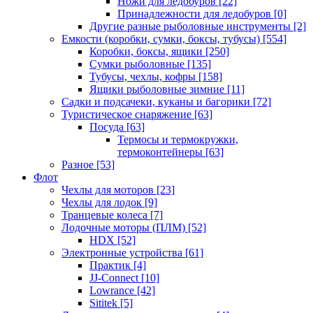
Ножи для ледобуров
[22]
Принадлежности для ледобуров
[0]
Другие разные рыболовные инструменты
[2]
Емкости (коробки, сумки, боксы, тубусы)
[554]
Коробки, боксы, ящики
[250]
Сумки рыболовные
[135]
Тубусы, чехлы, кофры
[158]
Ящики рыболовные зимние
[11]
Садки и подсачеки, куканы и багорики
[72]
Туристическое снаряжение
[63]
Посуда
[63]
Термосы и термокружки,
термоконтейнеры
[63]
Разное
[53]
Флот
Чехлы для моторов
[23]
Чехлы для лодок
[9]
Транцевые колеса
[7]
Лодочные моторы (ПЛМ)
[52]
HDX
[52]
Электронные устройства
[61]
Практик
[4]
JJ-Connect
[10]
Lowrance
[42]
Sititek
[5]