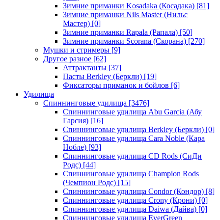
Зимние приманки Kosadaka (Косадака)
[81]
Зимние приманки Nils Master (Нильс
Мастер)
[0]
Зимние приманки Rapala (Рапала)
[50]
Зимние приманки Scorana (Скорана)
[270]
Мушки и стримеры
[9]
Другое разное
[62]
Аттрактанты
[37]
Пасты Berkley (Беркли)
[19]
Фиксаторы приманок и бойлов
[6]
Удилища
Спиннинговые удилища
[3476]
Спиннинговые удилища Abu Garcia (Абу
Гарсия)
[16]
Спиннинговые удилища Berkley (Беркли)
[0]
Спиннинговые удилища Cara Noble (Кара
Нобле)
[93]
Спиннинговые удилища CD Rods (СиДи
Родс)
[44]
Спиннинговые удилища Champion Rods
(Чемпион Родс)
[15]
Спиннинговые удилища Condor (Кондор)
[8]
Спиннинговые удилища Crony (Крони)
[0]
Спиннинговые удилища Daiwa (Дайва)
[0]
Спиннинговые удилища EverGreen