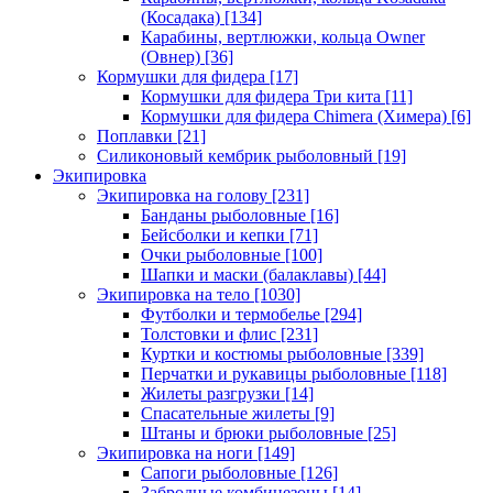
(Косадака)
[134]
Карабины, вертлюжки, кольца Owner
(Овнер)
[36]
Кормушки для фидера
[17]
Кормушки для фидера Три кита
[11]
Кормушки для фидера Chimera (Химера)
[6]
Поплавки
[21]
Силиконовый кембрик рыболовный
[19]
Экипировка
Экипировка на голову
[231]
Банданы рыболовные
[16]
Бейсболки и кепки
[71]
Очки рыболовные
[100]
Шапки и маски (балаклавы)
[44]
Экипировка на тело
[1030]
Футболки и термобелье
[294]
Толстовки и флис
[231]
Куртки и костюмы рыболовные
[339]
Перчатки и рукавицы рыболовные
[118]
Жилеты разгрузки
[14]
Спасательные жилеты
[9]
Штаны и брюки рыболовные
[25]
Экипировка на ноги
[149]
Сапоги рыболовные
[126]
Забродные комбинезоны
[14]