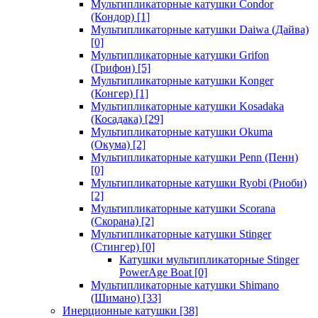
Мультипликаторные катушки Condor
(Кондор)
[1]
Мультипликаторные катушки Daiwa (Дайва)
[0]
Мультипликаторные катушки Grifon
(Грифон)
[5]
Мультипликаторные катушки Konger
(Конгер)
[1]
Мультипликаторные катушки Kosadaka
(Косадака)
[29]
Мультипликаторные катушки Okuma
(Окума)
[2]
Мультипликаторные катушки Penn (Пенн)
[0]
Мультипликаторные катушки Ryobi (Риоби)
[2]
Мультипликаторные катушки Scorana
(Скорана)
[2]
Мультипликаторные катушки Stinger
(Стингер)
[0]
Катушки мультипликаторные Stinger
PowerAge Boat
[0]
Мультипликаторные катушки Shimano
(Шимано)
[33]
Инерционные катушки
[38]