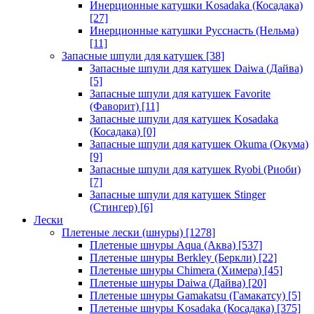
Инерционные катушки Kosadaka (Косадака)
[27]
Инерционные катушки Русснасть (Нельма)
[11]
Запасные шпули для катушек
[38]
Запасные шпули для катушек Daiwa (Дайва)
[5]
Запасные шпули для катушек Favorite
(Фаворит)
[11]
Запасные шпули для катушек Kosadaka
(Косадака)
[0]
Запасные шпули для катушек Okuma (Окума)
[9]
Запасные шпули для катушек Ryobi (Риоби)
[7]
Запасные шпули для катушек Stinger
(Стингер)
[6]
Лески
Плетеные лески (шнуры)
[1278]
Плетеные шнуры Aqua (Аква)
[537]
Плетеные шнуры Berkley (Беркли)
[22]
Плетеные шнуры Chimera (Химера)
[45]
Плетеные шнуры Daiwa (Дайва)
[20]
Плетеные шнуры Gamakatsu (Гамакатсу)
[5]
Плетеные шнуры Kosadaka (Косадака)
[375]