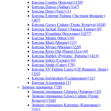
Блесны Condor (Кондор)
[159]
Блесны Daiwa (Дайва)
[147]
Блесны Deps (Дэпс)
[1]
Блесны Extreme Fishing (Экстрим Фишинг)
[367]
Блесны Grows Culture (Гровс Культур)
[634]
Блесны Jackall Timon (Джакал Тимон)
[0]
Блесны Kosadaka (Косадака)
[1077]
Блесны Mepps (Мепс)
[0]
Блесны Miari (Миари)
[15]
Блесны Myran (Мюран)
[229]
Блесны River Old (Ривер Олд)
[0]
Блесны Rublex (Рублекс, Раблекс)
[413]
Блесны Select (Селект)
[0]
Блесны Smith (Смит)
[79]
Блесны SV Fishing Lures (СВ Фишинг Люрс)
[310]
Блесны Solvkroken (Солвкрокен)
[11]
Блесны Алхимовки
[1]
Зимние приманки
[728]
Зимние приманки Chimera (Химера)
[32]
Зимние приманки Grows Culture (Гровс
Культур)
[194]
Зимние приманки Karismax (Каризмакс)
[101]