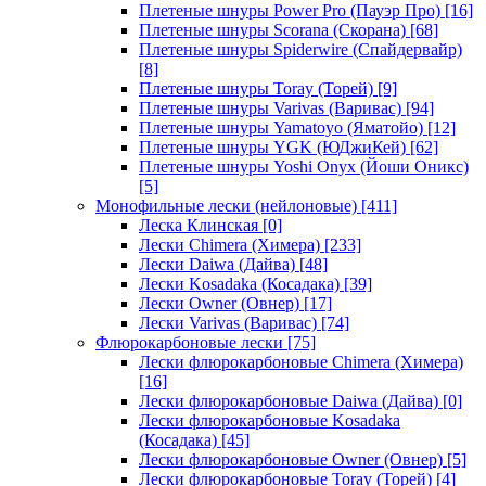
Плетеные шнуры Power Pro (Пауэр Про)
[16]
Плетеные шнуры Scorana (Скорана)
[68]
Плетеные шнуры Spiderwire (Спайдервайр)
[8]
Плетеные шнуры Toray (Торей)
[9]
Плетеные шнуры Varivas (Варивас)
[94]
Плетеные шнуры Yamatoyo (Яматойо)
[12]
Плетеные шнуры YGK (ЮДжиКей)
[62]
Плетеные шнуры Yoshi Onyx (Йоши Оникс)
[5]
Монофильные лески (нейлоновые)
[411]
Леска Клинская
[0]
Лески Chimera (Химера)
[233]
Лески Daiwa (Дайва)
[48]
Лески Kosadaka (Косадака)
[39]
Лески Owner (Овнер)
[17]
Лески Varivas (Варивас)
[74]
Флюрокарбоновые лески
[75]
Лески флюрокарбоновые Chimera (Химера)
[16]
Лески флюрокарбоновые Daiwa (Дайва)
[0]
Лески флюрокарбоновые Kosadaka
(Косадака)
[45]
Лески флюрокарбоновые Owner (Овнер)
[5]
Лески флюрокарбоновые Toray (Торей)
[4]