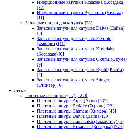
Инерционные катушки Kosadaka (Косадака)
[27]
Инерционные катушки Русснасть (Нельма)
[11]
Запасные шпули для катушек
[38]
Запасные шпули для катушек Daiwa (Дайва)
[5]
Запасные шпули для катушек Favorite
(Фаворит)
[11]
Запасные шпули для катушек Kosadaka
(Косадака)
[0]
Запасные шпули для катушек Okuma (Окума)
[9]
Запасные шпули для катушек Ryobi (Риоби)
[7]
Запасные шпули для катушек Stinger
(Стингер)
[6]
Лески
Плетеные лески (шнуры)
[1278]
Плетеные шнуры Aqua (Аква)
[537]
Плетеные шнуры Berkley (Беркли)
[22]
Плетеные шнуры Chimera (Химера)
[45]
Плетеные шнуры Daiwa (Дайва)
[20]
Плетеные шнуры Gamakatsu (Гамакатсу)
[5]
Плетеные шнуры Kosadaka (Косадака)
[375]