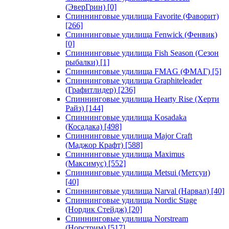
(ЭверГрин)
[0]
Спиннинговые удилища Favorite (Фаворит)
[266]
Спиннинговые удилища Fenwick (Фенвик)
[0]
Спиннинговые удилища Fish Season (Сезон
рыбалки)
[1]
Спиннинговые удилища FMAG (ФМАГ)
[5]
Спиннинговые удилища Graphiteleader
(Графитлидер)
[236]
Спиннинговые удилища Hearty Rise (Херти
Райз)
[144]
Спиннинговые удилища Kosadaka
(Косадака)
[498]
Спиннинговые удилища Major Craft
(Маджор Крафт)
[588]
Спиннинговые удилища Maximus
(Максимус)
[552]
Спиннинговые удилища Metsui (Метсуи)
[40]
Спиннинговые удилища Narval (Нарвал)
[40]
Спиннинговые удилища Nordic Stage
(Нордик Стейдж)
[20]
Спиннинговые удилища Norstream
(Норстрим)
[517]