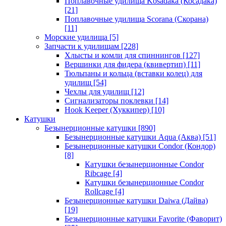
Поплавочные удилища Kosadaka (Косадака)
[21]
Поплавочные удилища Scorana (Скорана)
[11]
Морские удилища
[5]
Запчасти к удилищам
[228]
Хлысты и комли для спиннингов
[127]
Вершинки для фидера (квивертип)
[11]
Тюльпаны и кольца (вставки колец) для
удилищ
[54]
Чехлы для удилищ
[12]
Сигнализаторы поклевки
[14]
Hook Keeper (Хуккипер)
[10]
Катушки
Безынерционные катушки
[890]
Безынерционные катушки Aqua (Аква)
[51]
Безынерционные катушки Condor (Кондор)
[8]
Катушки безынерционные Condor
Ribcage
[4]
Катушки безынерционные Condor
Rollcage
[4]
Безынерционные катушки Daiwa (Дайва)
[19]
Безынерционные катушки Favorite (Фаворит)