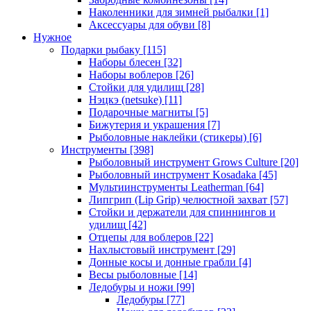
Наколенники для зимней рыбалки
[1]
Аксессуары для обуви
[8]
Нужное
Подарки рыбаку
[115]
Наборы блесен
[32]
Наборы воблеров
[26]
Стойки для удилищ
[28]
Нэцкэ (netsuke)
[11]
Подарочные магниты
[5]
Бижутерия и украшения
[7]
Рыболовные наклейки (стикеры)
[6]
Инструменты
[398]
Рыболовный инструмент Grows Culture
[20]
Рыболовный инструмент Kosadaka
[45]
Мультиинструменты Leatherman
[64]
Липгрип (Lip Grip) челюстной захват
[57]
Стойки и держатели для спиннингов и
удилищ
[42]
Отцепы для воблеров
[22]
Нахлыстовый инструмент
[29]
Донные косы и донные грабли
[4]
Весы рыболовные
[14]
Ледобуры и ножи
[99]
Ледобуры
[77]