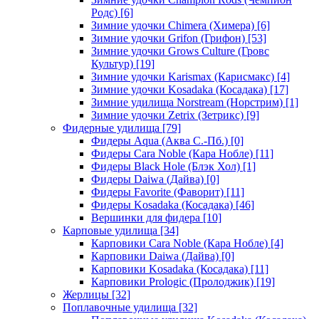
Родс)
[6]
Зимние удочки Chimera (Химера)
[6]
Зимние удочки Grifon (Грифон)
[53]
Зимние удочки Grows Culture (Гровс
Культур)
[19]
Зимние удочки Karismax (Карисмакс)
[4]
Зимние удочки Kosadaka (Косадака)
[17]
Зимние удилища Norstream (Норстрим)
[1]
Зимние удочки Zetrix (Зетрикс)
[9]
Фидерные удилища
[79]
Фидеры Aqua (Аква С.-Пб.)
[0]
Фидеры Cara Noble (Кара Нобле)
[11]
Фидеры Black Hole (Блэк Хол)
[1]
Фидеры Daiwa (Дайва)
[0]
Фидеры Favorite (Фаворит)
[11]
Фидеры Kosadaka (Косадака)
[46]
Вершинки для фидера
[10]
Карповые удилища
[34]
Карповики Cara Noble (Кара Нобле)
[4]
Карповики Daiwa (Дайва)
[0]
Карповики Kosadaka (Косадака)
[11]
Карповики Prologic (Пролоджик)
[19]
Жерлицы
[32]
Поплавочные удилища
[32]