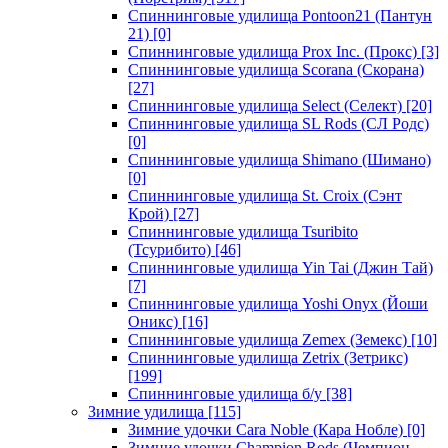
Спиннинговые удилища Pontoon21 (Пантун
21)
[0]
Спиннинговые удилища Prox Inc. (Прокс)
[3]
Спиннинговые удилища Scorana (Скорана)
[27]
Спиннинговые удилища Select (Селект)
[20]
Спиннинговые удилища SL Rods (СЛ Родс)
[0]
Спиннинговые удилища Shimano (Шимано)
[0]
Спиннинговые удилища St. Croix (Сэнт
Крой)
[27]
Спиннинговые удилища Tsuribito
(Тсурибито)
[46]
Спиннинговые удилища Yin Tai (Джин Тай)
[7]
Спиннинговые удилища Yoshi Onyx (Йоши
Оникс)
[16]
Спиннинговые удилища Zemex (Земекс)
[10]
Спиннинговые удилища Zetrix (Зетрикс)
[199]
Спиннинговые удилища б/у
[38]
Зимние удилища
[115]
Зимние удочки Cara Noble (Кара Нобле)
[0]
Зимние удочки Champion Rods (Чемпион