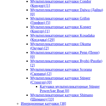
Мультипликаторные катушки Condor
(Кондор)
[1]
Мультипликаторные катушки Daiwa (Дайва)
[0]
Мультипликаторные катушки Grifon
(Грифон)
[5]
Мультипликаторные катушки Konger
(Конгер)
[1]
Мультипликаторные катушки Kosadaka
(Косадака)
[29]
Мультипликаторные катушки Okuma
(Окума)
[2]
Мультипликаторные катушки Penn (Пенн)
[0]
Мультипликаторные катушки Ryobi (Риоби)
[2]
Мультипликаторные катушки Scorana
(Скорана)
[2]
Мультипликаторные катушки Stinger
(Стингер)
[0]
Катушки мультипликаторные Stinger
PowerAge Boat
[0]
Мультипликаторные катушки Shimano
(Шимано)
[33]
Инерционные катушки
[38]