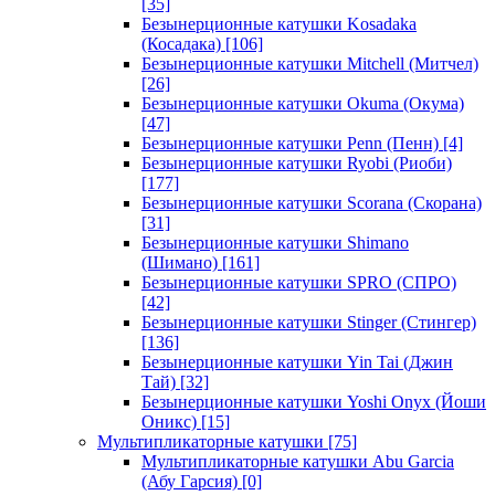
[35]
Безынерционные катушки Kosadaka
(Косадака)
[106]
Безынерционные катушки Mitchell (Митчел)
[26]
Безынерционные катушки Okuma (Окума)
[47]
Безынерционные катушки Penn (Пенн)
[4]
Безынерционные катушки Ryobi (Риоби)
[177]
Безынерционные катушки Scorana (Скорана)
[31]
Безынерционные катушки Shimano
(Шимано)
[161]
Безынерционные катушки SPRO (СПРО)
[42]
Безынерционные катушки Stinger (Стингер)
[136]
Безынерционные катушки Yin Tai (Джин
Тай)
[32]
Безынерционные катушки Yoshi Onyx (Йоши
Оникс)
[15]
Мультипликаторные катушки
[75]
Мультипликаторные катушки Abu Garcia
(Абу Гарсия)
[0]