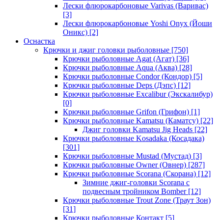
Лески флюрокарбоновые Varivas (Варивас)
[3]
Лески флюрокарбоновые Yoshi Onyx (Йоши
Оникс)
[2]
Оснастка
Крючки и джиг головки рыболовные
[750]
Крючки рыболовные Agat (Агат)
[36]
Крючки рыболовные Aqua (Аква)
[28]
Крючки рыболовные Condor (Кондор)
[5]
Крючки рыболовные Deps (Дэпс)
[12]
Крючки рыболовные Excalibur (Экскалибур)
[0]
Крючки рыболовные Grifon (Грифон)
[1]
Крючки рыболовные Kamatsu (Каматсу)
[22]
Джиг головки Kamatsu Jig Heads
[22]
Крючки рыболовные Kosadaka (Косадака)
[301]
Крючки рыболовные Mustad (Мустад)
[3]
Крючки рыболовные Owner (Овнер)
[287]
Крючки рыболовные Scorana (Скорана)
[12]
Зимние джиг-головки Scorana с
подвесным тройником Bomber
[12]
Крючки рыболовные Trout Zone (Траут Зон)
[31]
Крючки рыболовные Контакт
[5]