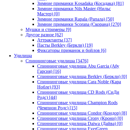
Зимние приманки Kosadaka (Косадака)
[81]
Зимние приманки Nils Master (Нильс
Мастер)
[0]
Зимние приманки Rapala (Рапала)
[50]
Зимние приманки Scorana (Скорана)
[270]
Мушки и стримеры
[9]
Другое разное
[62]
Аттрактанты
[37]
Пасты Berkley (Беркли)
[19]
Фиксаторы приманок и бойлов
[6]
Удилища
Спиннинговые удилища
[3476]
Спиннинговые удилища Abu Garcia (Абу
Гарсия)
[16]
Спиннинговые удилища Berkley (Беркли)
[0]
Спиннинговые удилища Cara Noble (Кара
Нобле)
[93]
Спиннинговые удилища CD Rods (СиДи
Родс)
[44]
Спиннинговые удилища Champion Rods
(Чемпион Родс)
[15]
Спиннинговые удилища Condor (Кондор)
[8]
Спиннинговые удилища Crony (Крони)
[0]
Спиннинговые удилища Daiwa (Дайва)
[0]
Спиннинговые удилища EverGreen