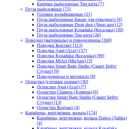
Крючки рыболовные Три кита
[7]
Груза рыболовные
[75]
Головки вольфрамовые
[21]
Груза рыболовные Банан для отводного
[6]
Груза рыболовные Drop shot (Дроп шот)
[2]
Груза рыболовные Kosadaka (Косадака)
[20]
Груза рыболовные Три кита
[26]
Поводки (материалы) и поводочницы
[269]
Поводки Контакт
[113]
Поводки Agat (Агат)
[37]
Поводки Kosadaka (Косадака)
[99]
Поводки MiAri (МиАри)
[3]
Поводки Smart Baits Studio (Смарт Бейтс
Студио)
[9]
Поводочницы и мотовило
[8]
Оснастки (готовые разные)
[30]
Оснастки Agat (Агат)
[7]
Оснастки Chimera (Химера)
[6]
Оснастки Smart Baits Studio (Смарт Бейтс
Студио)
[13]
Оснастки Контакт
[4]
Карабины, вертлюжки, кольца
[174]
Карабины, вертлюжки, кольца Daiwa (Дайва)
[4]
Карабины, вертлюжки, кольца Kosadaka