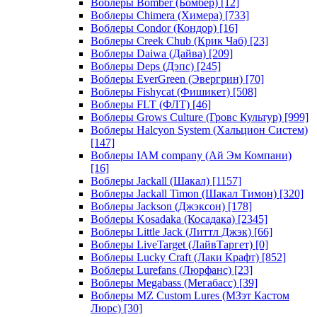
Воблеры Bomber (Бомбер)
[12]
Воблеры Chimera (Химера)
[733]
Воблеры Condor (Кондор)
[16]
Воблеры Creek Chub (Крик Чаб)
[23]
Воблеры Daiwa (Дайва)
[209]
Воблеры Deps (Дэпс)
[245]
Воблеры EverGreen (Эвергрин)
[70]
Воблеры Fishycat (Фишикет)
[508]
Воблеры FLT (ФЛТ)
[46]
Воблеры Grows Culture (Гровс Культур)
[999]
Воблеры Halcyon System (Хальцион Систем)
[147]
Воблеры IAM company (Ай Эм Компани)
[16]
Воблеры Jackall (Шакал)
[1157]
Воблеры Jackall Timon (Шакал Тимон)
[320]
Воблеры Jackson (Джэксон)
[178]
Воблеры Kosadaka (Косадака)
[2345]
Воблеры Little Jack (Литтл Джэк)
[66]
Воблеры LiveTarget (ЛайвТаргет)
[0]
Воблеры Lucky Craft (Лаки Крафт)
[852]
Воблеры Lurefans (Люрфанс)
[23]
Воблеры Megabass (Мегабасс)
[39]
Воблеры MZ Custom Lures (МЗэт Кастом
Люрс)
[30]