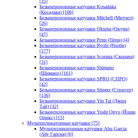
[35]
Безынерционные катушки Kosadaka
(Косадака)
[106]
Безынерционные катушки Mitchell (Митчел)
[26]
Безынерционные катушки Okuma (Окума)
[47]
Безынерционные катушки Penn (Пенн)
[4]
Безынерционные катушки Ryobi (Риоби)
[177]
Безынерционные катушки Scorana (Скорана)
[31]
Безынерционные катушки Shimano
(Шимано)
[161]
Безынерционные катушки SPRO (СПРО)
[42]
Безынерционные катушки Stinger (Стингер)
[136]
Безынерционные катушки Yin Tai (Джин
Тай)
[32]
Безынерционные катушки Yoshi Onyx (Йоши
Оникс)
[15]
Мультипликаторные катушки
[75]
Мультипликаторные катушки Abu Garcia
(Абу Гарсия)
[0]