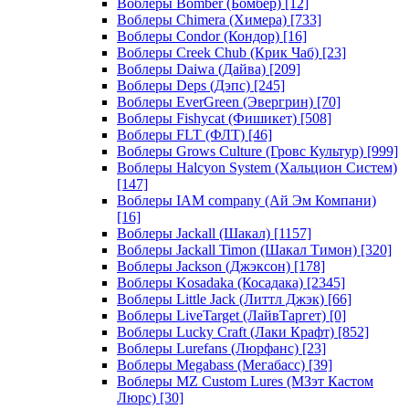
Воблеры Bomber (Бомбер)
[12]
Воблеры Chimera (Химера)
[733]
Воблеры Condor (Кондор)
[16]
Воблеры Creek Chub (Крик Чаб)
[23]
Воблеры Daiwa (Дайва)
[209]
Воблеры Deps (Дэпс)
[245]
Воблеры EverGreen (Эвергрин)
[70]
Воблеры Fishycat (Фишикет)
[508]
Воблеры FLT (ФЛТ)
[46]
Воблеры Grows Culture (Гровс Культур)
[999]
Воблеры Halcyon System (Хальцион Систем)
[147]
Воблеры IAM company (Ай Эм Компани)
[16]
Воблеры Jackall (Шакал)
[1157]
Воблеры Jackall Timon (Шакал Тимон)
[320]
Воблеры Jackson (Джэксон)
[178]
Воблеры Kosadaka (Косадака)
[2345]
Воблеры Little Jack (Литтл Джэк)
[66]
Воблеры LiveTarget (ЛайвТаргет)
[0]
Воблеры Lucky Craft (Лаки Крафт)
[852]
Воблеры Lurefans (Люрфанс)
[23]
Воблеры Megabass (Мегабасс)
[39]
Воблеры MZ Custom Lures (МЗэт Кастом
Люрс)
[30]