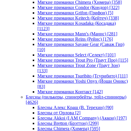
Мягкие приманки Chimera (Химера)
[358]
Мягкие приманки Condor (Кондор)
[322]
Мягкие приманки Grifon (Грифон)
[5]
Мягкие приманки Keitech (Кейтеч)
[338]
Мягкие приманки Kosadaka (Косадака)
[1123]
Мягкие приманки Mann's (Маннс)
[281]
Мягкие приманки Reins (Рейнс)
[176]
Мягкие приманки Savage Gear (Саваж Гир)
[10]
Мягкие приманки Select (Селект)
[101]
Мягкие приманки Trout Pro (Траут Про)
[115]
Мягкие приманки Trout Zone (Траут Зон)
[133]
Мягкие приманки Tsuribito (Тсурибито)
[111]
Мягкие приманки Yoshi Onyx (Йоши Оникс)
[83]
Мягкие приманки Контакт
[142]
Блесны (пилькеры, спинербейты, тейл-спиннеры)
[4626]
Блесны Алекс Краш (В. Терехин)
[90]
Блесны от Орлова
[2]
Блесны Akkoi (I AM Company) (Аккои)
[197]
Блесны Bretton (Брэттон)
[299]
Блесны Chimera (Химера)
[595]