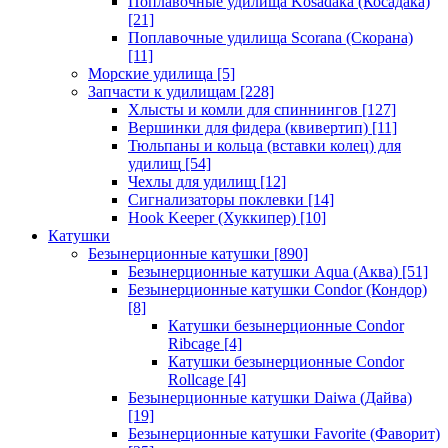
Поплавочные удилища Kosadaka (Косадака)
[21]
Поплавочные удилища Scorana (Скорана)
[11]
Морские удилища
[5]
Запчасти к удилищам
[228]
Хлысты и комли для спиннингов
[127]
Вершинки для фидера (квивертип)
[11]
Тюльпаны и кольца (вставки колец) для
удилищ
[54]
Чехлы для удилищ
[12]
Сигнализаторы поклевки
[14]
Hook Keeper (Хуккипер)
[10]
Катушки
Безынерционные катушки
[890]
Безынерционные катушки Aqua (Аква)
[51]
Безынерционные катушки Condor (Кондор)
[8]
Катушки безынерционные Condor
Ribcage
[4]
Катушки безынерционные Condor
Rollcage
[4]
Безынерционные катушки Daiwa (Дайва)
[19]
Безынерционные катушки Favorite (Фаворит)