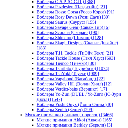
Воблеры O.S.P. (О.С.П.)
[368]
Воблеры Pazdesign (Паздизайн)
[21]
Воблеры Rosso Corsa (Россо Корса)
[91]
Воблеры Rosy Dawn (Рози Даун)
[30]
Воблеры Saurus (Саурус)
[155]
Воблеры Savage Gear (Саваж Гир)
[6]
Воблеры Scorana (Скорана)
[90]
Воблеры Shimano (Шимано)
[128]
Воблеры Skagit Designs (Скагит Дизайнс)
[183]
Воблеры T.H. Tackle (ТиЭйч Текл)
[21]
Воблеры Tackle House (Тэкл Хаус)
[693]
Воблеры Tiemco (Тиемко)
[30]
Воблеры Tsuribito (Тсурибито)
[1074]
Воблеры TsuYoki (Тсуеки)
[909]
Воблеры Vagabond (Вагабонд)
[22]
Воблеры Valley Hill (Волли Хилл)
[12]
Воблеры Verdict-baits (Вердикт)
[17]
Воблеры Yo-Zuri (DUEL / Yo-Zuri) (Ю-Зури
Дюэл)
[1547]
Воблеры Yoshi Onyx (Йоши Оникс)
[0]
Воблеры Zenith (Зенич)
[299]
Мягкие приманки (силикон, поролон)
[3466]
Мягкие приманки Akkoi (Аккои)
[165]
Мягкие приманки Berkley (Беркли)
[3]