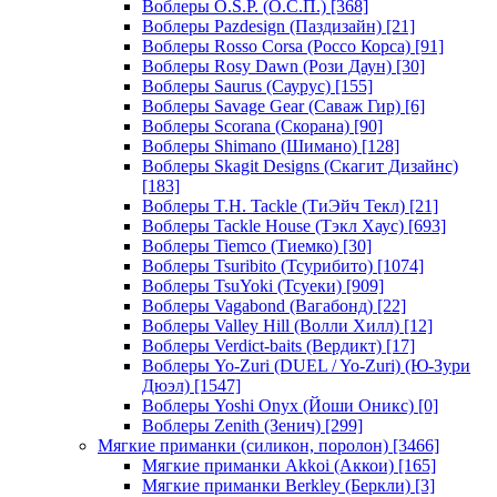
Воблеры O.S.P. (О.С.П.)
[368]
Воблеры Pazdesign (Паздизайн)
[21]
Воблеры Rosso Corsa (Россо Корса)
[91]
Воблеры Rosy Dawn (Рози Даун)
[30]
Воблеры Saurus (Саурус)
[155]
Воблеры Savage Gear (Саваж Гир)
[6]
Воблеры Scorana (Скорана)
[90]
Воблеры Shimano (Шимано)
[128]
Воблеры Skagit Designs (Скагит Дизайнс)
[183]
Воблеры T.H. Tackle (ТиЭйч Текл)
[21]
Воблеры Tackle House (Тэкл Хаус)
[693]
Воблеры Tiemco (Тиемко)
[30]
Воблеры Tsuribito (Тсурибито)
[1074]
Воблеры TsuYoki (Тсуеки)
[909]
Воблеры Vagabond (Вагабонд)
[22]
Воблеры Valley Hill (Волли Хилл)
[12]
Воблеры Verdict-baits (Вердикт)
[17]
Воблеры Yo-Zuri (DUEL / Yo-Zuri) (Ю-Зури
Дюэл)
[1547]
Воблеры Yoshi Onyx (Йоши Оникс)
[0]
Воблеры Zenith (Зенич)
[299]
Мягкие приманки (силикон, поролон)
[3466]
Мягкие приманки Akkoi (Аккои)
[165]
Мягкие приманки Berkley (Беркли)
[3]