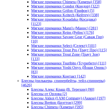
Мягкие приманки Chimera (Химера)
[358]
Мягкие приманки Condor (Кондор)
[322]
Мягкие приманки Grifon (Грифон)
[5]
Мягкие приманки Keitech (Кейтеч)
[338]
Мягкие приманки Kosadaka (Косадака)
[1123]
Мягкие приманки Mann's (Маннс)
[281]
Мягкие приманки Reins (Рейнс)
[176]
Мягкие приманки Savage Gear (Саваж Гир)
[10]
Мягкие приманки Select (Селект)
[101]
Мягкие приманки Trout Pro (Траут Про)
[115]
Мягкие приманки Trout Zone (Траут Зон)
[133]
Мягкие приманки Tsuribito (Тсурибито)
[111]
Мягкие приманки Yoshi Onyx (Йоши Оникс)
[83]
Мягкие приманки Контакт
[142]
Блесны (пилькеры, спинербейты, тейл-спиннеры)
[4626]
Блесны Алекс Краш (В. Терехин)
[90]
Блесны от Орлова
[2]
Блесны Akkoi (I AM Company) (Аккои)
[197]
Блесны Bretton (Брэттон)
[299]
Блесны Chimera (Химера)
[595]