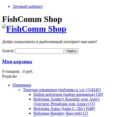
Личный кабинет
FishComm Shop
Добро пожаловать в рыболовный интернет-магазин!
Search:
Моя корзина
0 товаров -
0 руб.
Разделы
Приманки
Твердые приманки (воблеры и т.п.)
[14545]
Набор воблеров (набор приманок)
[28]
Воблеры Angler's Republic или Anre's
(Англерс Репаблик или Анрес)
[5]
Воблеры Aqua (Аква С.-Пб.)
[648]
Воблеры Bassday (Бассдей)
[2]