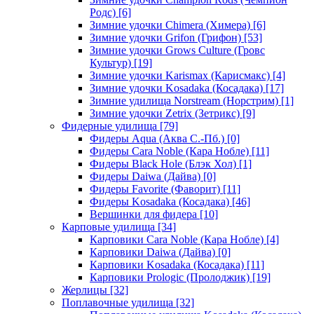
Родс)
[6]
Зимние удочки Chimera (Химера)
[6]
Зимние удочки Grifon (Грифон)
[53]
Зимние удочки Grows Culture (Гровс
Культур)
[19]
Зимние удочки Karismax (Карисмакс)
[4]
Зимние удочки Kosadaka (Косадака)
[17]
Зимние удилища Norstream (Норстрим)
[1]
Зимние удочки Zetrix (Зетрикс)
[9]
Фидерные удилища
[79]
Фидеры Aqua (Аква С.-Пб.)
[0]
Фидеры Cara Noble (Кара Нобле)
[11]
Фидеры Black Hole (Блэк Хол)
[1]
Фидеры Daiwa (Дайва)
[0]
Фидеры Favorite (Фаворит)
[11]
Фидеры Kosadaka (Косадака)
[46]
Вершинки для фидера
[10]
Карповые удилища
[34]
Карповики Cara Noble (Кара Нобле)
[4]
Карповики Daiwa (Дайва)
[0]
Карповики Kosadaka (Косадака)
[11]
Карповики Prologic (Пролоджик)
[19]
Жерлицы
[32]
Поплавочные удилища
[32]