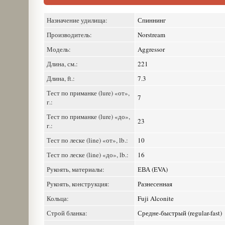
Назначение удилища:
Спиннинг
Производитель:
Norstream
Модель:
Aggressor
Длина, см.:
221
Длина, ft.:
7.3
Тест по приманке (lure) «от»,
7
г.:
Тест по приманке (lure) «до»,
23
г.:
Тест по леске (line) «от», lb.:
10
Тест по леске (line) «до», lb.:
16
Рукоять, материалы:
ЕВА (EVA)
Рукоять, конструкция:
Разнесенная
Кольца:
Fuji Alconite
Строй бланка:
Средне-быстрый (regular-fast)