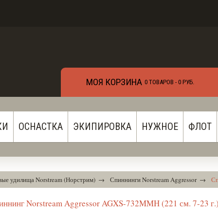
МОЯ КОРЗИНА
0 ТОВАРОВ -
0 РУБ.
КИ
ОСНАСТКА
ЭКИПИРОВКА
НУЖНОЕ
ФЛОТ
ые удилища Norstream (Норстрим)
→
Спиннинги Norstream Aggressor
→
Сп
иннинг Norstream Aggressor AGXS-732MMH (221 см. 7-23 г.