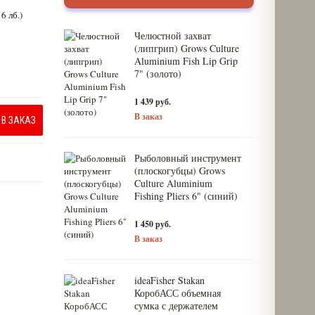
6 лб.)
Челюстной захват
(липгрип) Grows Culture
Aluminium Fish Lip Grip
7" (золото)
1 439 руб.
В заказ
В ЗАКАЗ
Рыболовный инструмент
(плоскогубцы) Grows
Culture Aluminium
Fishing Pliers 6" (синий)
1 450 руб.
В заказ
ideaFisher Stakan
КоробАСС объемная
сумка с держателем