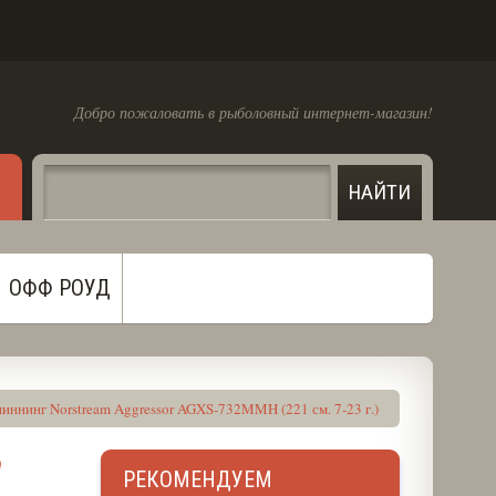
Добро пожаловать в рыболовный интернет-магазин!
ОФФ РОУД
иннинг Norstream Aggressor AGXS-732MMH (221 см. 7-23 г.)
)
РЕКОМЕНДУЕМ