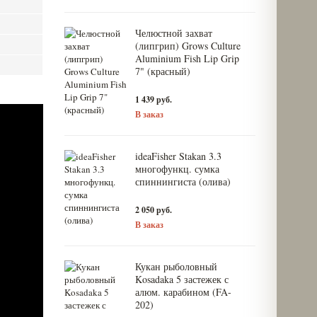
Челюстной захват
(липгрип) Grows Culture
Aluminium Fish Lip Grip
7" (красный)
1 439 руб.
В заказ
ideaFisher Stakan 3.3
многофункц. сумка
спиннингиста (олива)
2 050 руб.
В заказ
Кукан рыболовный
Kosadaka 5 застежек с
алюм. карабином (FA-
202)