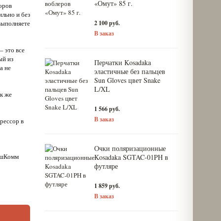
«Омут» 85 г.
оров
льно и без
 выполняете
2 100 руб.
В заказ
– это все
ый из
Перчатки Kosadaka
а не
эластичные без пальцев
Sun Gloves цвет Snake
L/XL
к же
1 566 руб.
В заказ
рессор в
Очки поляризационные
ФишКомм
Kosadaka SGTAC-01PH в
футляре
1 859 руб.
В заказ