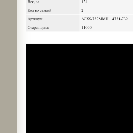
Вес, г.:
124
Кол-во секций:
2
Артикул:
AGXS-732MMH, 14731-732
Старая цена:
11000