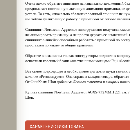
Очень важно обратить внимание на изначально заложенный бал
предполагает постоянную активную анимацию приманки, ее де
устали. То есть, изначально сбалансированный спиннинг не нуж
им любую филигранную работу с приманкой от легкого касания 
Спиннинги Norstream Aggressor конструктивно получили класси
же анимировать приманку, а не просто дергать ее штакетиной, 
спиннингов линейки способным работать с приманкой по всему 
проставлен по каким-то общим правилам.
Обратите внимание на то, как конструкторы подошли к вопросу
оснастили красивый бланк качественными кольцами Fuji Alconit
Все самое подходящее и необходимое для ловли щуки твичинг
колонке «Рекомендуем». Она справа в каждом товаре, обратит
От ФишКомм Шоп добавим:
Легкого твичинга и мощных покле
Купить спиннинг Norstream Aggressor AGXS-732MMH 221 см. 7
Шоп.
ХАРАКТЕРИСТИКИ ТОВАРА