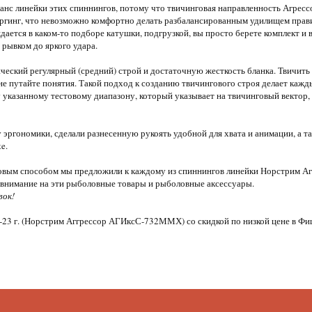
анс линейки этих спиннингов, потому что твичинговая направленность Агресс
ргинг, что невозможно комфортно делать разбалансированным удилищем прави
дается в каком-то подборе катушки, подгрузкой, вы просто берете комплект и
рывком до яркого удара.
ческий регулярный (средний) строй и достаточную жесткость бланка. Твичить 
не путайте понятия. Такой подход к созданию твичингового строя делает кажд
указанному тестовому диапазону, который указывает на твичинговый вектор, 
 эргономики, сделали разнесенную рукоять удобной для хвата и анимации, а та
e.
овым способом мы предложили к каждому из спиннингов линейки Норстрим Аг
е внимание на эти рыболовные товары и рыболовные аксессуары.
вок!
-23 г. (Норстрим Аггрессор АГИксС-732ММХ) со скидкой по низкой цене в 