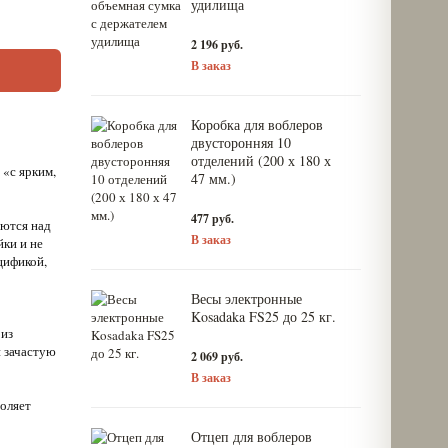
удилища
2 196 руб.
В заказ
Коробка для воблеров
двусторонняя 10
отделений (200 х 180 х
 «с ярким,
47 мм.)
477 руб.
аются над
В заказ
йки и не
цификой,
Весы электронные
Kosadaka FS25 до 25 кг.
 из
и зачастую
2 069 руб.
В заказ
воляет
Отцеп для воблеров