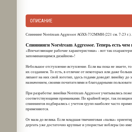
ОПИСАНИЕ
Спиннинг Norstream Aggressor AGXS-732MMH (221 см. 7-23 г.).
Спиннинги Norstream Aggressor. Теперь есть чем
«Впечатляющие рабочие характеристики» - вот так охарактериз
запоминающимся дизайном»!
Небольшое отступление-вступление. Если вы пока не знаете, то
их созданием. То есть, в отличие от некоторых или даже боль
ляпают на них свой логотип, здесь годами доводят линейку до
назначением, своими почитателями и благодарными пользовате
При разработке линейки Norstream Aggressor учитывались пож
соответствующими приманками. По крайней мере, так позицион
спиннингов подбирались с учетом групп наиболее часто приме
применяются.
От мала до велика. Если младшая твичинговая «палка» ориент
дергать уже достаточно крупные и упористые воблеры (но имен