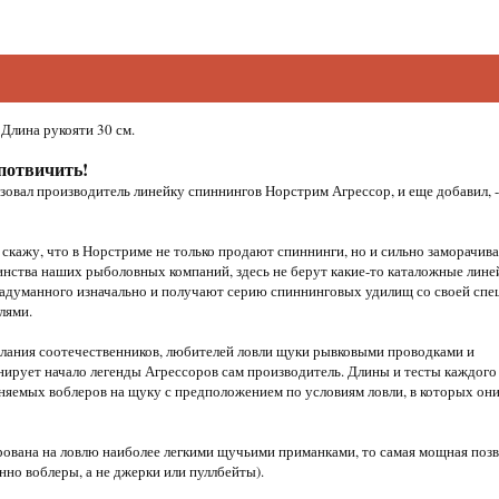
 Длина рукояти 30 см.
 потвичить!
овал производитель линейку спиннингов Норстрим Агрессор, и еще добавил, -
 скажу, что в Норстриме не только продают спиннинги, но и сильно заморачив
шинства наших рыболовных компаний, здесь не берут какие-то каталожные лине
 задуманного изначально и получают серию спиннинговых удилищ со своей спе
лями.
елания соотечественников, любителей ловли щуки рывковыми проводками и
ирует начало легенды Агрессоров сам производитель. Длины и тесты каждого
няемых воблеров на щуку с предположением по условиям ловли, в которых он
ирована на ловлю наиболее легкими щучьими приманками, то самая мощная поз
но воблеры, а не джерки или пуллбейты).