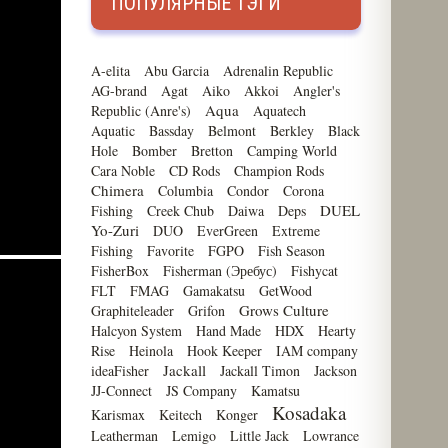
ПОПУЛЯРНЫЕ ТЭГИ
A-elita
Abu Garcia
Adrenalin Republic
AG-brand
Agat
Aiko
Akkoi
Angler's
Aqua
Republic (Anre's)
Aquatech
Aquatic
Bassday
Belmont
Berkley
Black
Hole
Bomber
Bretton
Camping World
Cara Noble
CD Rods
Champion Rods
Chimera
Columbia
Condor
Corona
DUEL
Fishing
Creek Chub
Daiwa
Deps
Yo-Zuri
DUO
EverGreen
Extreme
Fishing
Favorite
FGPO
Fish Season
FisherBox
Fisherman (Эребус)
Fishycat
FLT
FMAG
Gamakatsu
GetWood
Grows Culture
Graphiteleader
Grifon
Halcyon System
Hand Made
HDX
Hearty
Rise
Heinola
Hook Keeper
IAM company
Jackall
ideaFisher
Jackall Timon
Jackson
JJ-Connect
JS Company
Kamatsu
Kosadaka
Karismax
Keitech
Konger
Leatherman
Lemigo
Little Jack
Lowrance