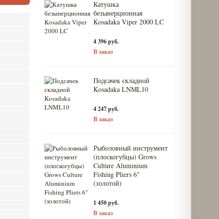
Катушка
безынерционная
Kosadaka Viper 2000 LC
4 396 руб.
В заказ
Подсачек складной
Kosadaka LNML10
4 247 руб.
В заказ
Рыболовный инструмент
(плоскогубцы) Grows
Culture Aluminium
Fishing Pliers 6"
(золотой)
1 450 руб.
В заказ