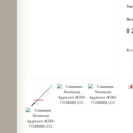
Тви
Нал
8 
Кол