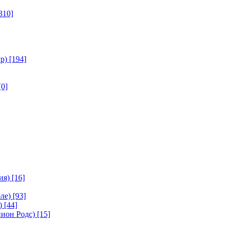
310]
р)
[194]
[0]
ия)
[16]
ле)
[93]
)
[44]
ион Родс)
[15]