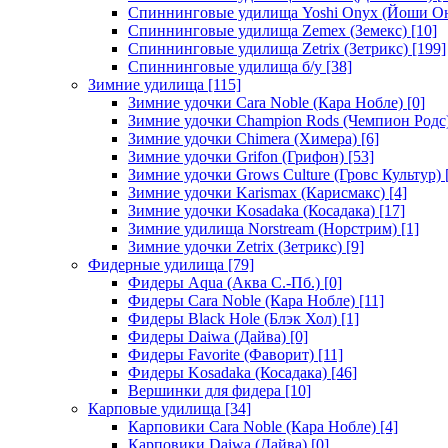
Спиннинговые удилища Yoshi Onyx (Йоши О
Спиннинговые удилища Zemex (Земекс)
[10]
Спиннинговые удилища Zetrix (Зетрикс)
[199]
Спиннинговые удилища б/у
[38]
Зимние удилища
[115]
Зимние удочки Cara Noble (Кара Нобле)
[0]
Зимние удочки Champion Rods (Чемпион Родс
Зимние удочки Chimera (Химера)
[6]
Зимние удочки Grifon (Грифон)
[53]
Зимние удочки Grows Culture (Гровс Культур)
Зимние удочки Karismax (Карисмакс)
[4]
Зимние удочки Kosadaka (Косадака)
[17]
Зимние удилища Norstream (Норстрим)
[1]
Зимние удочки Zetrix (Зетрикс)
[9]
Фидерные удилища
[79]
Фидеры Aqua (Аква С.-Пб.)
[0]
Фидеры Cara Noble (Кара Нобле)
[11]
Фидеры Black Hole (Блэк Хол)
[1]
Фидеры Daiwa (Дайва)
[0]
Фидеры Favorite (Фаворит)
[11]
Фидеры Kosadaka (Косадака)
[46]
Вершинки для фидера
[10]
Карповые удилища
[34]
Карповики Cara Noble (Кара Нобле)
[4]
Карповики Daiwa (Дайва)
[0]