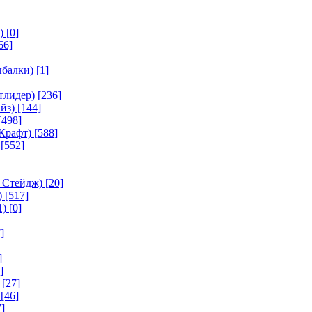
)
[0]
66]
ыбалки)
[1]
тлидер)
[236]
йз)
[144]
[498]
Крафт)
[588]
[552]
 Стейдж)
[20]
)
[517]
1)
[0]
]
]
]
[27]
[46]
]