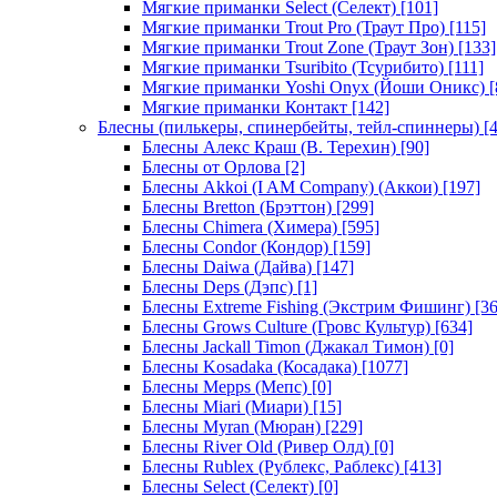
Мягкие приманки Select (Селект)
[101]
Мягкие приманки Trout Pro (Траут Про)
[115]
Мягкие приманки Trout Zone (Траут Зон)
[133]
Мягкие приманки Tsuribito (Тсурибито)
[111]
Мягкие приманки Yoshi Onyx (Йоши Оникс)
[
Мягкие приманки Контакт
[142]
Блесны (пилькеры, спинербейты, тейл-спиннеры)
[4
Блесны Алекс Краш (В. Терехин)
[90]
Блесны от Орлова
[2]
Блесны Akkoi (I AM Company) (Аккои)
[197]
Блесны Bretton (Брэттон)
[299]
Блесны Chimera (Химера)
[595]
Блесны Condor (Кондор)
[159]
Блесны Daiwa (Дайва)
[147]
Блесны Deps (Дэпс)
[1]
Блесны Extreme Fishing (Экстрим Фишинг)
[36
Блесны Grows Culture (Гровс Культур)
[634]
Блесны Jackall Timon (Джакал Тимон)
[0]
Блесны Kosadaka (Косадака)
[1077]
Блесны Mepps (Мепс)
[0]
Блесны Miari (Миари)
[15]
Блесны Myran (Мюран)
[229]
Блесны River Old (Ривер Олд)
[0]
Блесны Rublex (Рублекс, Раблекс)
[413]
Блесны Select (Селект)
[0]