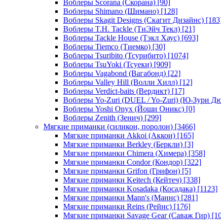
Воблеры Scorana (Скорана)
[90]
Воблеры Shimano (Шимано)
[128]
Воблеры Skagit Designs (Скагит Дизайнс)
[183
Воблеры T.H. Tackle (ТиЭйч Текл)
[21]
Воблеры Tackle House (Тэкл Хаус)
[693]
Воблеры Tiemco (Тиемко)
[30]
Воблеры Tsuribito (Тсурибито)
[1074]
Воблеры TsuYoki (Тсуеки)
[909]
Воблеры Vagabond (Вагабонд)
[22]
Воблеры Valley Hill (Волли Хилл)
[12]
Воблеры Verdict-baits (Вердикт)
[17]
Воблеры Yo-Zuri (DUEL / Yo-Zuri) (Ю-Зури Д
Воблеры Yoshi Onyx (Йоши Оникс)
[0]
Воблеры Zenith (Зенич)
[299]
Мягкие приманки (силикон, поролон)
[3466]
Мягкие приманки Akkoi (Аккои)
[165]
Мягкие приманки Berkley (Беркли)
[3]
Мягкие приманки Chimera (Химера)
[358]
Мягкие приманки Condor (Кондор)
[322]
Мягкие приманки Grifon (Грифон)
[5]
Мягкие приманки Keitech (Кейтеч)
[338]
Мягкие приманки Kosadaka (Косадака)
[1123]
Мягкие приманки Mann's (Маннс)
[281]
Мягкие приманки Reins (Рейнс)
[176]
Мягкие приманки Savage Gear (Саваж Гир)
[10