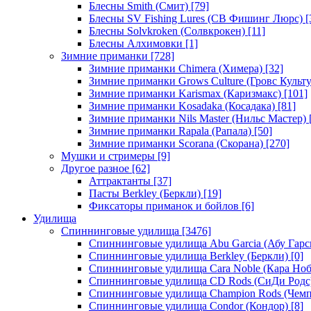
Блесны Smith (Смит)
[79]
Блесны SV Fishing Lures (СВ Фишинг Люрс)
[
Блесны Solvkroken (Солвкрокен)
[11]
Блесны Алхимовки
[1]
Зимние приманки
[728]
Зимние приманки Chimera (Химера)
[32]
Зимние приманки Grows Culture (Гровс Культу
Зимние приманки Karismax (Каризмакс)
[101]
Зимние приманки Kosadaka (Косадака)
[81]
Зимние приманки Nils Master (Нильс Мастер)
Зимние приманки Rapala (Рапала)
[50]
Зимние приманки Scorana (Скорана)
[270]
Мушки и стримеры
[9]
Другое разное
[62]
Аттрактанты
[37]
Пасты Berkley (Беркли)
[19]
Фиксаторы приманок и бойлов
[6]
Удилища
Спиннинговые удилища
[3476]
Спиннинговые удилища Abu Garcia (Абу Гарс
Спиннинговые удилища Berkley (Беркли)
[0]
Спиннинговые удилища Cara Noble (Кара Ноб
Спиннинговые удилища CD Rods (СиДи Родс
Спиннинговые удилища Champion Rods (Чемп
Спиннинговые удилища Condor (Кондор)
[8]