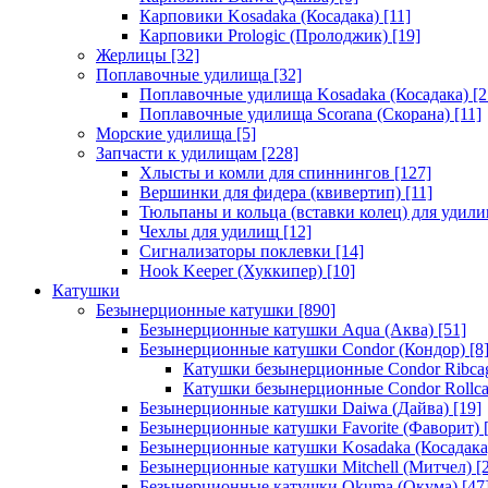
Карповики Kosadaka (Косадака)
[11]
Карповики Prologic (Пролоджик)
[19]
Жерлицы
[32]
Поплавочные удилища
[32]
Поплавочные удилища Kosadaka (Косадака)
[2
Поплавочные удилища Scorana (Скорана)
[11]
Морские удилища
[5]
Запчасти к удилищам
[228]
Хлысты и комли для спиннингов
[127]
Вершинки для фидера (квивертип)
[11]
Тюльпаны и кольца (вставки колец) для удил
Чехлы для удилищ
[12]
Сигнализаторы поклевки
[14]
Hook Keeper (Хуккипер)
[10]
Катушки
Безынерционные катушки
[890]
Безынерционные катушки Aqua (Аква)
[51]
Безынерционные катушки Condor (Кондор)
[8
Катушки безынерционные Condor Ribca
Катушки безынерционные Condor Rollc
Безынерционные катушки Daiwa (Дайва)
[19]
Безынерционные катушки Favorite (Фаворит)
[
Безынерционные катушки Kosadaka (Косадака
Безынерционные катушки Mitchell (Митчел)
[2
Безынерционные катушки Okuma (Окума)
[47