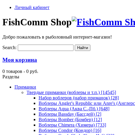
Личный кабинет
FishComm Shop
Добро пожаловать в рыболовный интернет-магазин!
Search:
Моя корзина
0 товаров -
0 руб.
Разделы
Приманки
Твердые приманки (воблеры и т.п.)
[14545]
Набор воблеров (набор приманок)
[28]
Воблеры Angler's Republic или Anre's (Англер
Воблеры Aqua (Аква С.-Пб.)
[648]
Воблеры Bassday (Бассдей)
[2]
Воблеры Bomber (Бомбер)
[12]
Воблеры Chimera (Химера)
[733]
Воблеры Condor (Кондор)
[16]