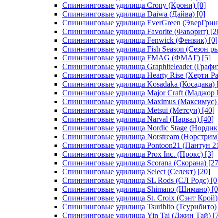
Спиннинговые удилища Crony (Крони)
[0]
Спиннинговые удилища Daiwa (Дайва)
[0]
Спиннинговые удилища EverGreen (ЭверГрин
Спиннинговые удилища Favorite (Фаворит)
[2
Спиннинговые удилища Fenwick (Фенвик)
[0]
Спиннинговые удилища Fish Season (Сезон р
Спиннинговые удилища FMAG (ФМАГ)
[5]
Спиннинговые удилища Graphiteleader (Графи
Спиннинговые удилища Hearty Rise (Херти Ра
Спиннинговые удилища Kosadaka (Косадака)
Спиннинговые удилища Major Craft (Маджор 
Спиннинговые удилища Maximus (Максимус)
Спиннинговые удилища Metsui (Метсуи)
[40]
Спиннинговые удилища Narval (Нарвал)
[40]
Спиннинговые удилища Nordic Stage (Нордик
Спиннинговые удилища Norstream (Норстрим
Спиннинговые удилища Pontoon21 (Пантун 2
Спиннинговые удилища Prox Inc. (Прокс)
[3]
Спиннинговые удилища Scorana (Скорана)
[27
Спиннинговые удилища Select (Селект)
[20]
Спиннинговые удилища SL Rods (СЛ Родс)
[0
Спиннинговые удилища Shimano (Шимано)
[0
Спиннинговые удилища St. Croix (Сэнт Крой)
Спиннинговые удилища Tsuribito (Тсурибито)
Спиннинговые удилища Yin Tai (Джин Тай)
[7