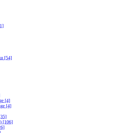
1]
ищ
[54]
]
ge
[4]
age
[4]
35]
)
[106]
6]
]