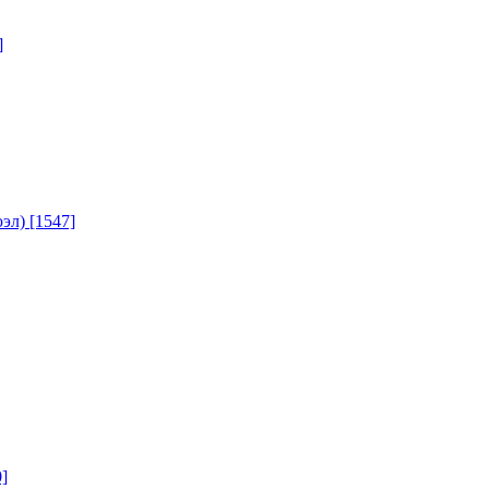
]
юэл)
[1547]
]