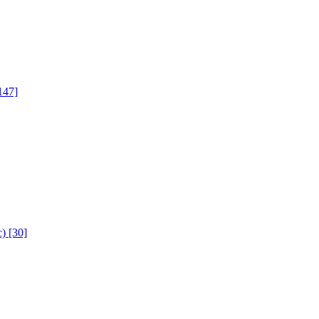
147]
с)
[30]