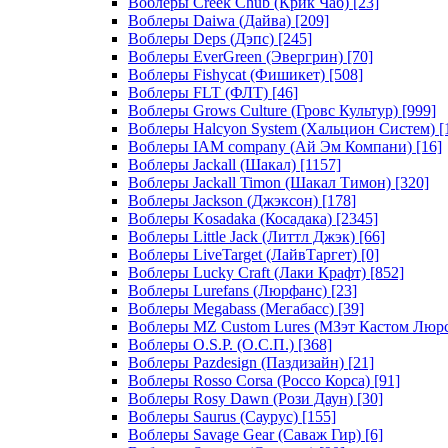
Воблеры Creek Chub (Крик Чаб)
[23]
Воблеры Daiwa (Дайва)
[209]
Воблеры Deps (Дэпс)
[245]
Воблеры EverGreen (Эвергрин)
[70]
Воблеры Fishycat (Фишикет)
[508]
Воблеры FLT (ФЛТ)
[46]
Воблеры Grows Culture (Гровс Культур)
[999]
Воблеры Halcyon System (Хальцион Систем)
[
Воблеры IAM company (Ай Эм Компани)
[16]
Воблеры Jackall (Шакал)
[1157]
Воблеры Jackall Timon (Шакал Тимон)
[320]
Воблеры Jackson (Джэксон)
[178]
Воблеры Kosadaka (Косадака)
[2345]
Воблеры Little Jack (Литтл Джэк)
[66]
Воблеры LiveTarget (ЛайвТаргет)
[0]
Воблеры Lucky Craft (Лаки Крафт)
[852]
Воблеры Lurefans (Люрфанс)
[23]
Воблеры Megabass (Мегабасс)
[39]
Воблеры MZ Custom Lures (МЗэт Кастом Люр
Воблеры O.S.P. (О.С.П.)
[368]
Воблеры Pazdesign (Паздизайн)
[21]
Воблеры Rosso Corsa (Россо Корса)
[91]
Воблеры Rosy Dawn (Рози Даун)
[30]
Воблеры Saurus (Саурус)
[155]
Воблеры Savage Gear (Саваж Гир)
[6]