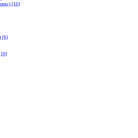
никс)
[16]
)
[6]
[19]