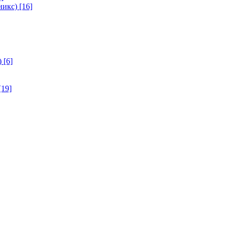
никс)
[16]
)
[6]
[19]