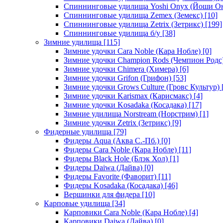
Спиннинговые удилища Yoshi Onyx (Йоши О
Спиннинговые удилища Zemex (Земекс)
[10]
Спиннинговые удилища Zetrix (Зетрикс)
[199]
Спиннинговые удилища б/у
[38]
Зимние удилища
[115]
Зимние удочки Cara Noble (Кара Нобле)
[0]
Зимние удочки Champion Rods (Чемпион Родс
Зимние удочки Chimera (Химера)
[6]
Зимние удочки Grifon (Грифон)
[53]
Зимние удочки Grows Culture (Гровс Культур)
Зимние удочки Karismax (Карисмакс)
[4]
Зимние удочки Kosadaka (Косадака)
[17]
Зимние удилища Norstream (Норстрим)
[1]
Зимние удочки Zetrix (Зетрикс)
[9]
Фидерные удилища
[79]
Фидеры Aqua (Аква С.-Пб.)
[0]
Фидеры Cara Noble (Кара Нобле)
[11]
Фидеры Black Hole (Блэк Хол)
[1]
Фидеры Daiwa (Дайва)
[0]
Фидеры Favorite (Фаворит)
[11]
Фидеры Kosadaka (Косадака)
[46]
Вершинки для фидера
[10]
Карповые удилища
[34]
Карповики Cara Noble (Кара Нобле)
[4]
Карповики Daiwa (Дайва)
[0]