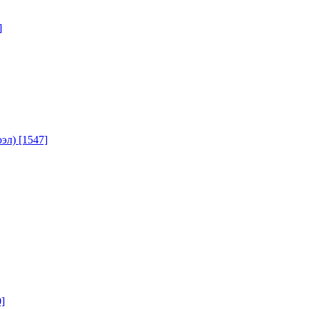
]
юэл)
[1547]
]