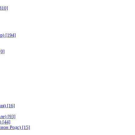
310]
р)
[194]
[0]
ия)
[16]
ле)
[93]
)
[44]
ион Родс)
[15]