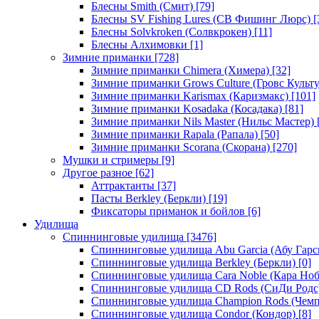
Блесны Smith (Смит)
[79]
Блесны SV Fishing Lures (СВ Фишинг Люрс)
[
Блесны Solvkroken (Солвкрокен)
[11]
Блесны Алхимовки
[1]
Зимние приманки
[728]
Зимние приманки Chimera (Химера)
[32]
Зимние приманки Grows Culture (Гровс Культу
Зимние приманки Karismax (Каризмакс)
[101]
Зимние приманки Kosadaka (Косадака)
[81]
Зимние приманки Nils Master (Нильс Мастер)
Зимние приманки Rapala (Рапала)
[50]
Зимние приманки Scorana (Скорана)
[270]
Мушки и стримеры
[9]
Другое разное
[62]
Аттрактанты
[37]
Пасты Berkley (Беркли)
[19]
Фиксаторы приманок и бойлов
[6]
Удилища
Спиннинговые удилища
[3476]
Спиннинговые удилища Abu Garcia (Абу Гарс
Спиннинговые удилища Berkley (Беркли)
[0]
Спиннинговые удилища Cara Noble (Кара Ноб
Спиннинговые удилища CD Rods (СиДи Родс
Спиннинговые удилища Champion Rods (Чемп
Спиннинговые удилища Condor (Кондор)
[8]