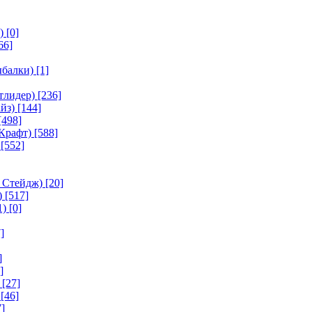
)
[0]
66]
ыбалки)
[1]
тлидер)
[236]
йз)
[144]
[498]
Крафт)
[588]
[552]
 Стейдж)
[20]
)
[517]
1)
[0]
]
]
]
[27]
[46]
]