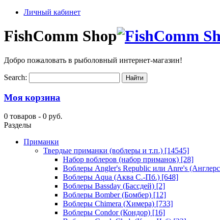
Личный кабинет
FishComm Shop
Добро пожаловать в рыболовный интернет-магазин!
Search:
Моя корзина
0 товаров -
0 руб.
Разделы
Приманки
Твердые приманки (воблеры и т.п.)
[14545]
Набор воблеров (набор приманок)
[28]
Воблеры Angler's Republic или Anre's (Англер
Воблеры Aqua (Аква С.-Пб.)
[648]
Воблеры Bassday (Бассдей)
[2]
Воблеры Bomber (Бомбер)
[12]
Воблеры Chimera (Химера)
[733]
Воблеры Condor (Кондор)
[16]