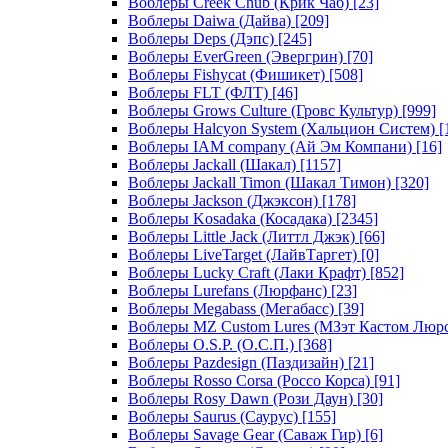
Воблеры Creek Chub (Крик Чаб)
[23]
Воблеры Daiwa (Дайва)
[209]
Воблеры Deps (Дэпс)
[245]
Воблеры EverGreen (Эвергрин)
[70]
Воблеры Fishycat (Фишикет)
[508]
Воблеры FLT (ФЛТ)
[46]
Воблеры Grows Culture (Гровс Культур)
[999]
Воблеры Halcyon System (Хальцион Систем)
[
Воблеры IAM company (Ай Эм Компани)
[16]
Воблеры Jackall (Шакал)
[1157]
Воблеры Jackall Timon (Шакал Тимон)
[320]
Воблеры Jackson (Джэксон)
[178]
Воблеры Kosadaka (Косадака)
[2345]
Воблеры Little Jack (Литтл Джэк)
[66]
Воблеры LiveTarget (ЛайвТаргет)
[0]
Воблеры Lucky Craft (Лаки Крафт)
[852]
Воблеры Lurefans (Люрфанс)
[23]
Воблеры Megabass (Мегабасс)
[39]
Воблеры MZ Custom Lures (МЗэт Кастом Люр
Воблеры O.S.P. (О.С.П.)
[368]
Воблеры Pazdesign (Паздизайн)
[21]
Воблеры Rosso Corsa (Россо Корса)
[91]
Воблеры Rosy Dawn (Рози Даун)
[30]
Воблеры Saurus (Саурус)
[155]
Воблеры Savage Gear (Саваж Гир)
[6]