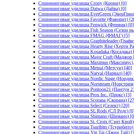
Спиннинговые удилища Crony (Крони)
[0]
Спиннинговые удилища Daiwa (Дайва)
[0]
Спиннинговые удилища EverGreen (ЭверГрин
Спиннинговые удилища Favorite (Фаворит)
[2
Спиннинговые удилища Fenwick (Фенвик)
[0]
Спиннинговые удилища Fish Season (Сезон р
Спиннинговые удилища FMAG (ФМАГ)
[5]
Спиннинговые удилища Graphiteleader (Графи
Спиннинговые удилища Hearty Rise (Херти Ра
Спиннинговые удилища Kosadaka (Косадака)
Спиннинговые удилища Major Craft (Маджор 
Спиннинговые удилища Maximus (Максимус)
Спиннинговые удилища Metsui (Метсуи)
[40]
Спиннинговые удилища Narval (Нарвал)
[40]
Спиннинговые удилища Nordic Stage (Нордик
Спиннинговые удилища Norstream (Норстрим
Спиннинговые удилища Pontoon21 (Пантун 2
Спиннинговые удилища Prox Inc. (Прокс)
[3]
Спиннинговые удилища Scorana (Скорана)
[27
Спиннинговые удилища Select (Селект)
[20]
Спиннинговые удилища SL Rods (СЛ Родс)
[0
Спиннинговые удилища Shimano (Шимано)
[0
Спиннинговые удилища St. Croix (Сэнт Крой)
Спиннинговые удилища Tsuribito (Тсурибито)
Спиннинговые удилища Yin Tai (Джин Тай)
[7