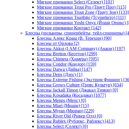
Мягкие приманки Select (Селект)
[101]
Мягкие приманки Trout Pro (Траут Про)
[115]
Мягкие приманки Trout Zone (Траут Зон)
[133]
Мягкие приманки Tsuribito (Тсурибито)
[111]
Мягкие приманки Yoshi Onyx (Йоши Оникс)
[
Мягкие приманки Контакт
[142]
Блесны (пилькеры, спинербейты, тейл-спиннеры)
[4
Блесны Алекс Краш (В. Терехин)
[90]
Блесны от Орлова
[2]
Блесны Akkoi (I AM Company) (Аккои)
[197]
Блесны Bretton (Брэттон)
[299]
Блесны Chimera (Химера)
[595]
Блесны Condor (Кондор)
[159]
Блесны Daiwa (Дайва)
[147]
Блесны Deps (Дэпс)
[1]
Блесны Extreme Fishing (Экстрим Фишинг)
[36
Блесны Grows Culture (Гровс Культур)
[634]
Блесны Jackall Timon (Джакал Тимон)
[0]
Блесны Kosadaka (Косадака)
[1077]
Блесны Mepps (Мепс)
[0]
Блесны Miari (Миари)
[15]
Блесны Myran (Мюран)
[229]
Блесны River Old (Ривер Олд)
[0]
Блесны Rublex (Рублекс, Раблекс)
[413]
Блесны Select (Селект)
[0]