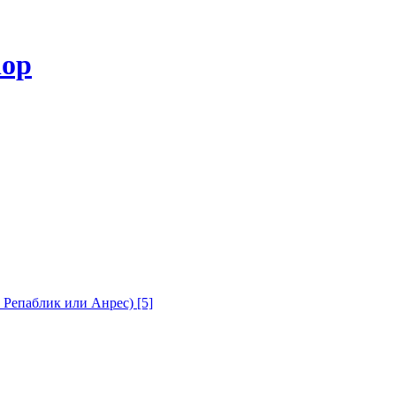
с Репаблик или Анрес)
[5]