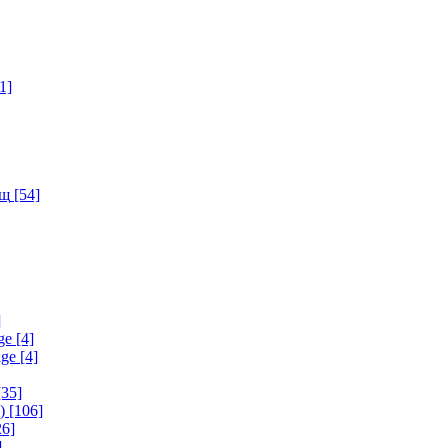
1]
ищ
[54]
]
ge
[4]
age
[4]
35]
)
[106]
6]
]