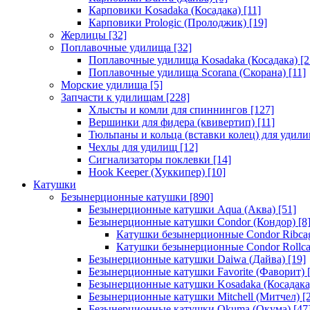
Карповики Kosadaka (Косадака)
[11]
Карповики Prologic (Пролоджик)
[19]
Жерлицы
[32]
Поплавочные удилища
[32]
Поплавочные удилища Kosadaka (Косадака)
[2
Поплавочные удилища Scorana (Скорана)
[11]
Морские удилища
[5]
Запчасти к удилищам
[228]
Хлысты и комли для спиннингов
[127]
Вершинки для фидера (квивертип)
[11]
Тюльпаны и кольца (вставки колец) для удил
Чехлы для удилищ
[12]
Сигнализаторы поклевки
[14]
Hook Keeper (Хуккипер)
[10]
Катушки
Безынерционные катушки
[890]
Безынерционные катушки Aqua (Аква)
[51]
Безынерционные катушки Condor (Кондор)
[8
Катушки безынерционные Condor Ribca
Катушки безынерционные Condor Rollc
Безынерционные катушки Daiwa (Дайва)
[19]
Безынерционные катушки Favorite (Фаворит)
[
Безынерционные катушки Kosadaka (Косадака
Безынерционные катушки Mitchell (Митчел)
[2
Безынерционные катушки Okuma (Окума)
[47