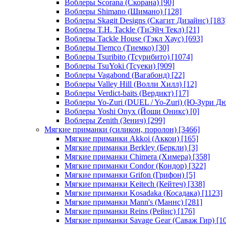
Воблеры Scorana (Скорана)
[90]
Воблеры Shimano (Шимано)
[128]
Воблеры Skagit Designs (Скагит Дизайнс)
[183
Воблеры T.H. Tackle (ТиЭйч Текл)
[21]
Воблеры Tackle House (Тэкл Хаус)
[693]
Воблеры Tiemco (Тиемко)
[30]
Воблеры Tsuribito (Тсурибито)
[1074]
Воблеры TsuYoki (Тсуеки)
[909]
Воблеры Vagabond (Вагабонд)
[22]
Воблеры Valley Hill (Волли Хилл)
[12]
Воблеры Verdict-baits (Вердикт)
[17]
Воблеры Yo-Zuri (DUEL / Yo-Zuri) (Ю-Зури Д
Воблеры Yoshi Onyx (Йоши Оникс)
[0]
Воблеры Zenith (Зенич)
[299]
Мягкие приманки (силикон, поролон)
[3466]
Мягкие приманки Akkoi (Аккои)
[165]
Мягкие приманки Berkley (Беркли)
[3]
Мягкие приманки Chimera (Химера)
[358]
Мягкие приманки Condor (Кондор)
[322]
Мягкие приманки Grifon (Грифон)
[5]
Мягкие приманки Keitech (Кейтеч)
[338]
Мягкие приманки Kosadaka (Косадака)
[1123]
Мягкие приманки Mann's (Маннс)
[281]
Мягкие приманки Reins (Рейнс)
[176]
Мягкие приманки Savage Gear (Саваж Гир)
[10