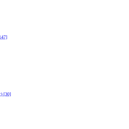
147]
с)
[30]