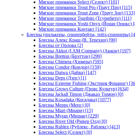
Мягкие приманки Select (Селект)
[101]
Мягкие приманки Trout Pro (Траут Про)
[115]
Мягкие приманки Trout Zone (Траут Зон)
[133]
Мягкие приманки Tsuribito (Тсурибито)
[111]
Мягкие приманки Yoshi Onyx (Йоши Оникс)
[
Мягкие приманки Контакт
[142]
Блесны (пилькеры, спинербейты, тейл-спиннеры)
[4
Блесны Алекс Краш (В. Терехин)
[90]
Блесны от Орлова
[2]
Блесны Akkoi (I AM Company) (Аккои)
[197]
Блесны Bretton (Брэттон)
[299]
Блесны Chimera (Химера)
[595]
Блесны Condor (Кондор)
[159]
Блесны Daiwa (Дайва)
[147]
Блесны Deps (Дэпс)
[1]
Блесны Extreme Fishing (Экстрим Фишинг)
[36
Блесны Grows Culture (Гровс Культур)
[634]
Блесны Jackall Timon (Джакал Тимон)
[0]
Блесны Kosadaka (Косадака)
[1077]
Блесны Mepps (Мепс)
[0]
Блесны Miari (Миари)
[15]
Блесны Myran (Мюран)
[229]
Блесны River Old (Ривер Олд)
[0]
Блесны Rublex (Рублекс, Раблекс)
[413]
Блесны Select (Селект)
[0]