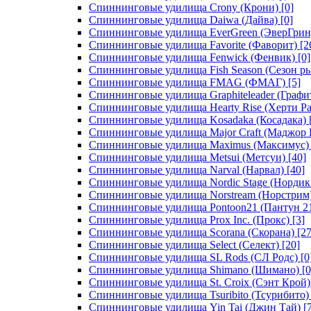
Спиннинговые удилища Crony (Крони)
[0]
Спиннинговые удилища Daiwa (Дайва)
[0]
Спиннинговые удилища EverGreen (ЭверГрин
Спиннинговые удилища Favorite (Фаворит)
[2
Спиннинговые удилища Fenwick (Фенвик)
[0]
Спиннинговые удилища Fish Season (Сезон р
Спиннинговые удилища FMAG (ФМАГ)
[5]
Спиннинговые удилища Graphiteleader (Графи
Спиннинговые удилища Hearty Rise (Херти Ра
Спиннинговые удилища Kosadaka (Косадака)
Спиннинговые удилища Major Craft (Маджор 
Спиннинговые удилища Maximus (Максимус)
Спиннинговые удилища Metsui (Метсуи)
[40]
Спиннинговые удилища Narval (Нарвал)
[40]
Спиннинговые удилища Nordic Stage (Нордик
Спиннинговые удилища Norstream (Норстрим
Спиннинговые удилища Pontoon21 (Пантун 2
Спиннинговые удилища Prox Inc. (Прокс)
[3]
Спиннинговые удилища Scorana (Скорана)
[27
Спиннинговые удилища Select (Селект)
[20]
Спиннинговые удилища SL Rods (СЛ Родс)
[0
Спиннинговые удилища Shimano (Шимано)
[0
Спиннинговые удилища St. Croix (Сэнт Крой)
Спиннинговые удилища Tsuribito (Тсурибито)
Спиннинговые удилища Yin Tai (Джин Тай)
[7