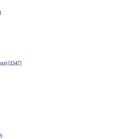
]
юэл)
[1547]
]