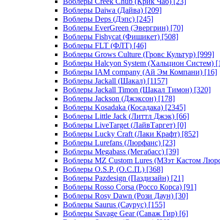
Воблеры Creek Chub (Крик Чаб)
[23]
Воблеры Daiwa (Дайва)
[209]
Воблеры Deps (Дэпс)
[245]
Воблеры EverGreen (Эвергрин)
[70]
Воблеры Fishycat (Фишикет)
[508]
Воблеры FLT (ФЛТ)
[46]
Воблеры Grows Culture (Гровс Культур)
[999]
Воблеры Halcyon System (Хальцион Систем)
[
Воблеры IAM company (Ай Эм Компани)
[16]
Воблеры Jackall (Шакал)
[1157]
Воблеры Jackall Timon (Шакал Тимон)
[320]
Воблеры Jackson (Джэксон)
[178]
Воблеры Kosadaka (Косадака)
[2345]
Воблеры Little Jack (Литтл Джэк)
[66]
Воблеры LiveTarget (ЛайвТаргет)
[0]
Воблеры Lucky Craft (Лаки Крафт)
[852]
Воблеры Lurefans (Люрфанс)
[23]
Воблеры Megabass (Мегабасс)
[39]
Воблеры MZ Custom Lures (МЗэт Кастом Люр
Воблеры O.S.P. (О.С.П.)
[368]
Воблеры Pazdesign (Паздизайн)
[21]
Воблеры Rosso Corsa (Россо Корса)
[91]
Воблеры Rosy Dawn (Рози Даун)
[30]
Воблеры Saurus (Саурус)
[155]
Воблеры Savage Gear (Саваж Гир)
[6]