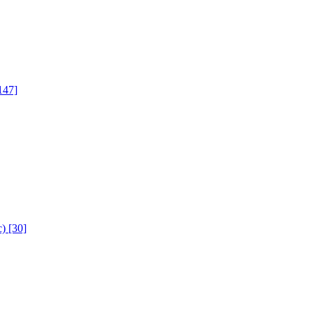
147]
с)
[30]