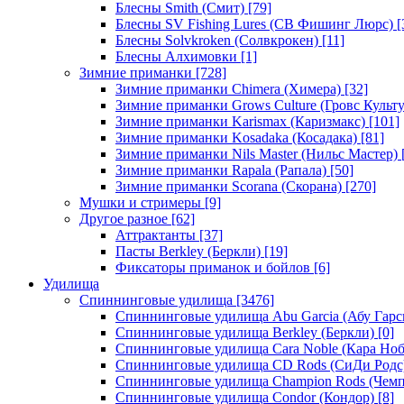
Блесны Smith (Смит)
[79]
Блесны SV Fishing Lures (СВ Фишинг Люрс)
[
Блесны Solvkroken (Солвкрокен)
[11]
Блесны Алхимовки
[1]
Зимние приманки
[728]
Зимние приманки Chimera (Химера)
[32]
Зимние приманки Grows Culture (Гровс Культу
Зимние приманки Karismax (Каризмакс)
[101]
Зимние приманки Kosadaka (Косадака)
[81]
Зимние приманки Nils Master (Нильс Мастер)
Зимние приманки Rapala (Рапала)
[50]
Зимние приманки Scorana (Скорана)
[270]
Мушки и стримеры
[9]
Другое разное
[62]
Аттрактанты
[37]
Пасты Berkley (Беркли)
[19]
Фиксаторы приманок и бойлов
[6]
Удилища
Спиннинговые удилища
[3476]
Спиннинговые удилища Abu Garcia (Абу Гарс
Спиннинговые удилища Berkley (Беркли)
[0]
Спиннинговые удилища Cara Noble (Кара Ноб
Спиннинговые удилища CD Rods (СиДи Родс
Спиннинговые удилища Champion Rods (Чемп
Спиннинговые удилища Condor (Кондор)
[8]