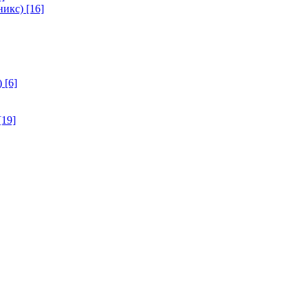
никс)
[16]
)
[6]
[19]