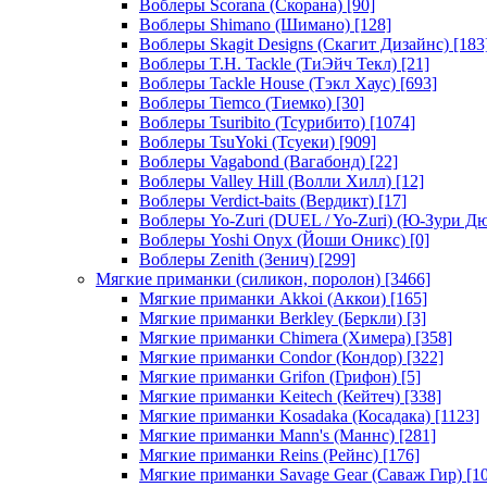
Воблеры Scorana (Скорана)
[90]
Воблеры Shimano (Шимано)
[128]
Воблеры Skagit Designs (Скагит Дизайнс)
[183
Воблеры T.H. Tackle (ТиЭйч Текл)
[21]
Воблеры Tackle House (Тэкл Хаус)
[693]
Воблеры Tiemco (Тиемко)
[30]
Воблеры Tsuribito (Тсурибито)
[1074]
Воблеры TsuYoki (Тсуеки)
[909]
Воблеры Vagabond (Вагабонд)
[22]
Воблеры Valley Hill (Волли Хилл)
[12]
Воблеры Verdict-baits (Вердикт)
[17]
Воблеры Yo-Zuri (DUEL / Yo-Zuri) (Ю-Зури Д
Воблеры Yoshi Onyx (Йоши Оникс)
[0]
Воблеры Zenith (Зенич)
[299]
Мягкие приманки (силикон, поролон)
[3466]
Мягкие приманки Akkoi (Аккои)
[165]
Мягкие приманки Berkley (Беркли)
[3]
Мягкие приманки Chimera (Химера)
[358]
Мягкие приманки Condor (Кондор)
[322]
Мягкие приманки Grifon (Грифон)
[5]
Мягкие приманки Keitech (Кейтеч)
[338]
Мягкие приманки Kosadaka (Косадака)
[1123]
Мягкие приманки Mann's (Маннс)
[281]
Мягкие приманки Reins (Рейнс)
[176]
Мягкие приманки Savage Gear (Саваж Гир)
[10