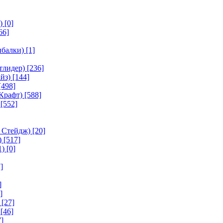
)
[0]
66]
ыбалки)
[1]
тлидер)
[236]
йз)
[144]
[498]
Крафт)
[588]
[552]
 Стейдж)
[20]
)
[517]
1)
[0]
]
]
]
[27]
[46]
]