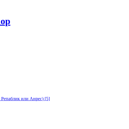
с Репаблик или Анрес)
[5]