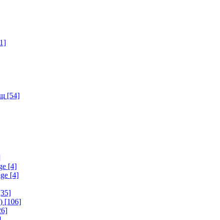
1]
ищ
[54]
]
ge
[4]
age
[4]
35]
)
[106]
6]
]