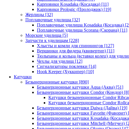
Карповики Kosadaka (Косадака)
[11]
Карповики Prologic (Пролоджик)
[19]
Жерлицы
[32]
Поплавочные удилища
[32]
Поплавочные удилища Kosadaka (Косадака)
[2
Поплавочные удилища Scorana (Скорана)
[11]
Морские удилища
[5]
Запчасти к удилищам
[228]
Хлысты и комли для спиннингов
[127]
Вершинки для фидера (квивертип)
[11]
Тюльпаны и кольца (вставки колец) для удил
Чехлы для удилищ
[12]
Сигнализаторы поклевки
[14]
Hook Keeper (Хуккипер)
[10]
Катушки
Безынерционные катушки
[890]
Безынерционные катушки Aqua (Аква)
[51]
Безынерционные катушки Condor (Кондор)
[8
Катушки безынерционные Condor Ribca
Катушки безынерционные Condor Rollc
Безынерционные катушки Daiwa (Дайва)
[19]
Безынерционные катушки Favorite (Фаворит)
[
Безынерционные катушки Kosadaka (Косадака
Безынерционные катушки Mitchell (Митчел)
[2
Безынерционные катушки Okuma (Окума)
[47