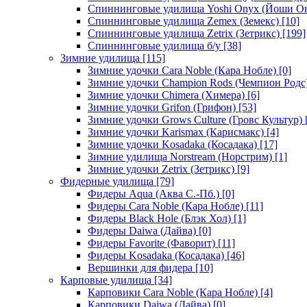
Спиннинговые удилища Yoshi Onyx (Йоши О
Спиннинговые удилища Zemex (Земекс)
[10]
Спиннинговые удилища Zetrix (Зетрикс)
[199]
Спиннинговые удилища б/у
[38]
Зимние удилища
[115]
Зимние удочки Cara Noble (Кара Нобле)
[0]
Зимние удочки Champion Rods (Чемпион Родс
Зимние удочки Chimera (Химера)
[6]
Зимние удочки Grifon (Грифон)
[53]
Зимние удочки Grows Culture (Гровс Культур)
Зимние удочки Karismax (Карисмакс)
[4]
Зимние удочки Kosadaka (Косадака)
[17]
Зимние удилища Norstream (Норстрим)
[1]
Зимние удочки Zetrix (Зетрикс)
[9]
Фидерные удилища
[79]
Фидеры Aqua (Аква С.-Пб.)
[0]
Фидеры Cara Noble (Кара Нобле)
[11]
Фидеры Black Hole (Блэк Хол)
[1]
Фидеры Daiwa (Дайва)
[0]
Фидеры Favorite (Фаворит)
[11]
Фидеры Kosadaka (Косадака)
[46]
Вершинки для фидера
[10]
Карповые удилища
[34]
Карповики Cara Noble (Кара Нобле)
[4]
Карповики Daiwa (Дайва)
[0]