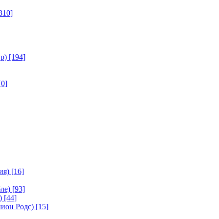
310]
р)
[194]
[0]
ия)
[16]
ле)
[93]
)
[44]
ион Родс)
[15]