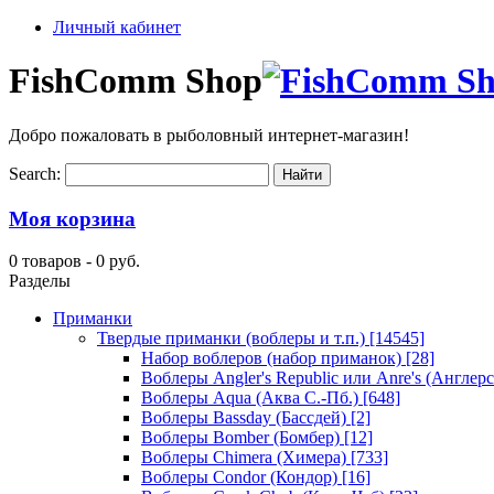
Личный кабинет
FishComm Shop
Добро пожаловать в рыболовный интернет-магазин!
Search:
Моя корзина
0 товаров -
0 руб.
Разделы
Приманки
Твердые приманки (воблеры и т.п.)
[14545]
Набор воблеров (набор приманок)
[28]
Воблеры Angler's Republic или Anre's (Англер
Воблеры Aqua (Аква С.-Пб.)
[648]
Воблеры Bassday (Бассдей)
[2]
Воблеры Bomber (Бомбер)
[12]
Воблеры Chimera (Химера)
[733]
Воблеры Condor (Кондор)
[16]