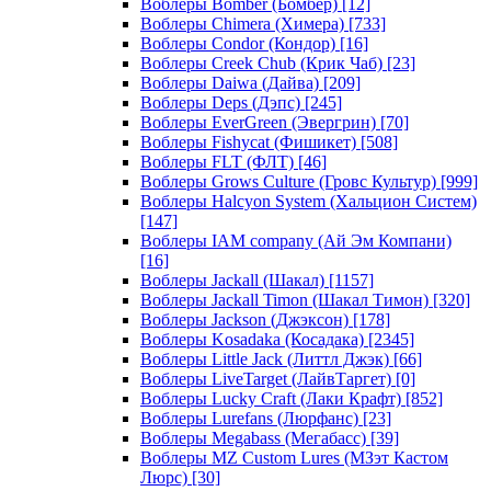
Воблеры Bomber (Бомбер)
[12]
Воблеры Chimera (Химера)
[733]
Воблеры Condor (Кондор)
[16]
Воблеры Creek Chub (Крик Чаб)
[23]
Воблеры Daiwa (Дайва)
[209]
Воблеры Deps (Дэпс)
[245]
Воблеры EverGreen (Эвергрин)
[70]
Воблеры Fishycat (Фишикет)
[508]
Воблеры FLT (ФЛТ)
[46]
Воблеры Grows Culture (Гровс Культур)
[999]
Воблеры Halcyon System (Хальцион Систем)
[147]
Воблеры IAM company (Ай Эм Компани)
[16]
Воблеры Jackall (Шакал)
[1157]
Воблеры Jackall Timon (Шакал Тимон)
[320]
Воблеры Jackson (Джэксон)
[178]
Воблеры Kosadaka (Косадака)
[2345]
Воблеры Little Jack (Литтл Джэк)
[66]
Воблеры LiveTarget (ЛайвТаргет)
[0]
Воблеры Lucky Craft (Лаки Крафт)
[852]
Воблеры Lurefans (Люрфанс)
[23]
Воблеры Megabass (Мегабасс)
[39]
Воблеры MZ Custom Lures (МЗэт Кастом
Люрс)
[30]