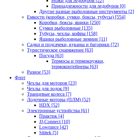
Ножи для ледобуров
[22]
Принадлежности для ледобуров
[0]
Другие разные рыболовные инструменты
[2]
Емкости (коробки, сумки, боксы, тубусы)
[554]
Коробки, боксы, ящики
[250]
Сумки рыболовные
[135]
Тубусы, чехлы, кофры
[158]
Ящики рыболовные зимние
[11]
Садки и подсачеки, куканы и багорики
[72]
Туристическое снаряжение
[63]
Посуда
[63]
Термосы и термокружки,
термоконтейнеры
[63]
Разное
[53]
Флот
Чехлы для моторов
[23]
Чехлы для лодок
[9]
Транцевые колеса
[7]
Лодочные моторы (ПЛМ)
[52]
HDX
[52]
Электронные устройства
[61]
Практик
[4]
JJ-Connect
[10]
Lowrance
[42]
Sititek
[5]