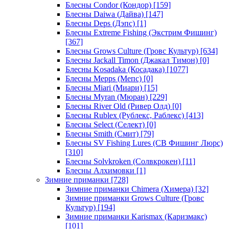
Блесны Condor (Кондор)
[159]
Блесны Daiwa (Дайва)
[147]
Блесны Deps (Дэпс)
[1]
Блесны Extreme Fishing (Экстрим Фишинг)
[367]
Блесны Grows Culture (Гровс Культур)
[634]
Блесны Jackall Timon (Джакал Тимон)
[0]
Блесны Kosadaka (Косадака)
[1077]
Блесны Mepps (Мепс)
[0]
Блесны Miari (Миари)
[15]
Блесны Myran (Мюран)
[229]
Блесны River Old (Ривер Олд)
[0]
Блесны Rublex (Рублекс, Раблекс)
[413]
Блесны Select (Селект)
[0]
Блесны Smith (Смит)
[79]
Блесны SV Fishing Lures (СВ Фишинг Люрс)
[310]
Блесны Solvkroken (Солвкрокен)
[11]
Блесны Алхимовки
[1]
Зимние приманки
[728]
Зимние приманки Chimera (Химера)
[32]
Зимние приманки Grows Culture (Гровс
Культур)
[194]
Зимние приманки Karismax (Каризмакс)
[101]