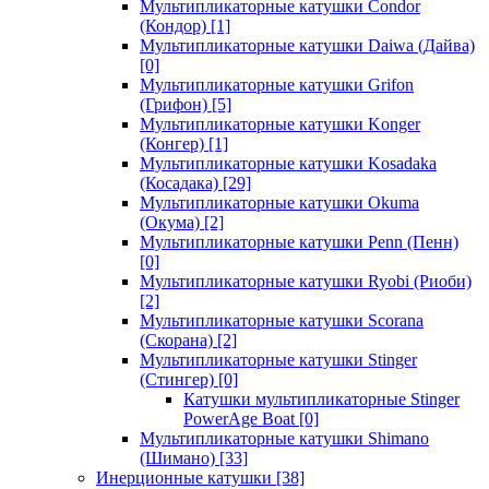
Мультипликаторные катушки Condor
(Кондор)
[1]
Мультипликаторные катушки Daiwa (Дайва)
[0]
Мультипликаторные катушки Grifon
(Грифон)
[5]
Мультипликаторные катушки Konger
(Конгер)
[1]
Мультипликаторные катушки Kosadaka
(Косадака)
[29]
Мультипликаторные катушки Okuma
(Окума)
[2]
Мультипликаторные катушки Penn (Пенн)
[0]
Мультипликаторные катушки Ryobi (Риоби)
[2]
Мультипликаторные катушки Scorana
(Скорана)
[2]
Мультипликаторные катушки Stinger
(Стингер)
[0]
Катушки мультипликаторные Stinger
PowerAge Boat
[0]
Мультипликаторные катушки Shimano
(Шимано)
[33]
Инерционные катушки
[38]