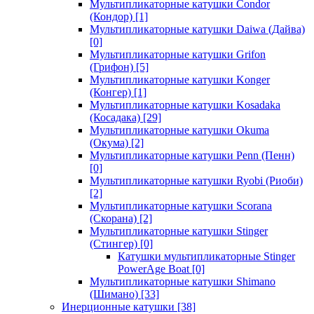
Мультипликаторные катушки Condor
(Кондор)
[1]
Мультипликаторные катушки Daiwa (Дайва)
[0]
Мультипликаторные катушки Grifon
(Грифон)
[5]
Мультипликаторные катушки Konger
(Конгер)
[1]
Мультипликаторные катушки Kosadaka
(Косадака)
[29]
Мультипликаторные катушки Okuma
(Окума)
[2]
Мультипликаторные катушки Penn (Пенн)
[0]
Мультипликаторные катушки Ryobi (Риоби)
[2]
Мультипликаторные катушки Scorana
(Скорана)
[2]
Мультипликаторные катушки Stinger
(Стингер)
[0]
Катушки мультипликаторные Stinger
PowerAge Boat
[0]
Мультипликаторные катушки Shimano
(Шимано)
[33]
Инерционные катушки
[38]