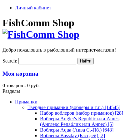
Личный кабинет
FishComm Shop
Добро пожаловать в рыболовный интернет-магазин!
Search:
Моя корзина
0 товаров -
0 руб.
Разделы
Приманки
Твердые приманки (воблеры и т.п.)
[14545]
Набор воблеров (набор приманок)
[28]
Воблеры Angler's Republic или Anre's
(Англерс Репаблик или Анрес)
[5]
Воблеры Aqua (Аква С.-Пб.)
[648]
Воблеры Bassday (Бассдей)
[2]