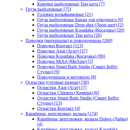
Крючки рыболовные Три кита
[7]
Груза рыболовные
[75]
Головки вольфрамовые
[21]
Груза рыболовные Банан для отводного
[6]
Груза рыболовные Drop shot (Дроп шот)
[2]
Груза рыболовные Kosadaka (Косадака)
[20]
Груза рыболовные Три кита
[26]
Поводки (материалы) и поводочницы
[269]
Поводки Контакт
[113]
Поводки Agat (Агат)
[37]
Поводки Kosadaka (Косадака)
[99]
Поводки MiAri (МиАри)
[3]
Поводки Smart Baits Studio (Смарт Бейтс
Студио)
[9]
Поводочницы и мотовило
[8]
Оснастки (готовые разные)
[30]
Оснастки Agat (Агат)
[7]
Оснастки Chimera (Химера)
[6]
Оснастки Smart Baits Studio (Смарт Бейтс
Студио)
[13]
Оснастки Контакт
[4]
Карабины, вертлюжки, кольца
[174]
Карабины, вертлюжки, кольца Daiwa (Дайва)
[4]
Карабины, вертлюжки, кольца Kosadaka