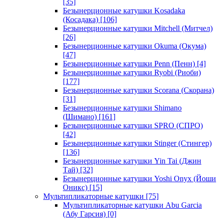
[35]
Безынерционные катушки Kosadaka
(Косадака)
[106]
Безынерционные катушки Mitchell (Митчел)
[26]
Безынерционные катушки Okuma (Окума)
[47]
Безынерционные катушки Penn (Пенн)
[4]
Безынерционные катушки Ryobi (Риоби)
[177]
Безынерционные катушки Scorana (Скорана)
[31]
Безынерционные катушки Shimano
(Шимано)
[161]
Безынерционные катушки SPRO (СПРО)
[42]
Безынерционные катушки Stinger (Стингер)
[136]
Безынерционные катушки Yin Tai (Джин
Тай)
[32]
Безынерционные катушки Yoshi Onyx (Йоши
Оникс)
[15]
Мультипликаторные катушки
[75]
Мультипликаторные катушки Abu Garcia
(Абу Гарсия)
[0]