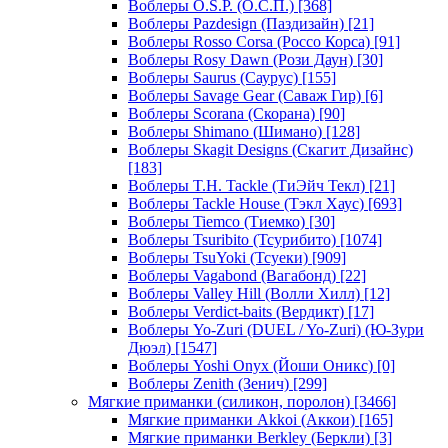
Воблеры O.S.P. (О.С.П.)
[368]
Воблеры Pazdesign (Паздизайн)
[21]
Воблеры Rosso Corsa (Россо Корса)
[91]
Воблеры Rosy Dawn (Рози Даун)
[30]
Воблеры Saurus (Саурус)
[155]
Воблеры Savage Gear (Саваж Гир)
[6]
Воблеры Scorana (Скорана)
[90]
Воблеры Shimano (Шимано)
[128]
Воблеры Skagit Designs (Скагит Дизайнс)
[183]
Воблеры T.H. Tackle (ТиЭйч Текл)
[21]
Воблеры Tackle House (Тэкл Хаус)
[693]
Воблеры Tiemco (Тиемко)
[30]
Воблеры Tsuribito (Тсурибито)
[1074]
Воблеры TsuYoki (Тсуеки)
[909]
Воблеры Vagabond (Вагабонд)
[22]
Воблеры Valley Hill (Волли Хилл)
[12]
Воблеры Verdict-baits (Вердикт)
[17]
Воблеры Yo-Zuri (DUEL / Yo-Zuri) (Ю-Зури
Дюэл)
[1547]
Воблеры Yoshi Onyx (Йоши Оникс)
[0]
Воблеры Zenith (Зенич)
[299]
Мягкие приманки (силикон, поролон)
[3466]
Мягкие приманки Akkoi (Аккои)
[165]
Мягкие приманки Berkley (Беркли)
[3]