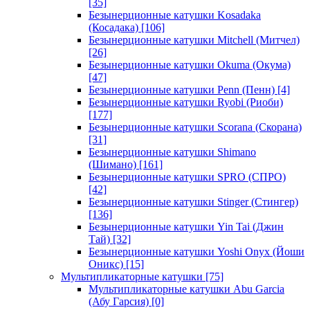
[35]
Безынерционные катушки Kosadaka
(Косадака)
[106]
Безынерционные катушки Mitchell (Митчел)
[26]
Безынерционные катушки Okuma (Окума)
[47]
Безынерционные катушки Penn (Пенн)
[4]
Безынерционные катушки Ryobi (Риоби)
[177]
Безынерционные катушки Scorana (Скорана)
[31]
Безынерционные катушки Shimano
(Шимано)
[161]
Безынерционные катушки SPRO (СПРО)
[42]
Безынерционные катушки Stinger (Стингер)
[136]
Безынерционные катушки Yin Tai (Джин
Тай)
[32]
Безынерционные катушки Yoshi Onyx (Йоши
Оникс)
[15]
Мультипликаторные катушки
[75]
Мультипликаторные катушки Abu Garcia
(Абу Гарсия)
[0]