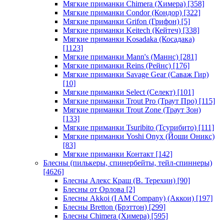
Мягкие приманки Chimera (Химера)
[358]
Мягкие приманки Condor (Кондор)
[322]
Мягкие приманки Grifon (Грифон)
[5]
Мягкие приманки Keitech (Кейтеч)
[338]
Мягкие приманки Kosadaka (Косадака)
[1123]
Мягкие приманки Mann's (Маннс)
[281]
Мягкие приманки Reins (Рейнс)
[176]
Мягкие приманки Savage Gear (Саваж Гир)
[10]
Мягкие приманки Select (Селект)
[101]
Мягкие приманки Trout Pro (Траут Про)
[115]
Мягкие приманки Trout Zone (Траут Зон)
[133]
Мягкие приманки Tsuribito (Тсурибито)
[111]
Мягкие приманки Yoshi Onyx (Йоши Оникс)
[83]
Мягкие приманки Контакт
[142]
Блесны (пилькеры, спинербейты, тейл-спиннеры)
[4626]
Блесны Алекс Краш (В. Терехин)
[90]
Блесны от Орлова
[2]
Блесны Akkoi (I AM Company) (Аккои)
[197]
Блесны Bretton (Брэттон)
[299]
Блесны Chimera (Химера)
[595]