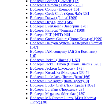
Воблеры Bomber (Бомбер)
[12]
Воблеры Chimera (Химера)
[733]
Воблеры Condor (Кондор)
[16]
Воблеры Creek Chub (Крик Чаб)
[23]
Воблеры Daiwa (Дайва)
[209]
Воблеры Deps (Дэпс)
[245]
Воблеры EverGreen (Эвергрин)
[70]
Воблеры Fishycat (Фишикет)
[508]
Воблеры FLT (ФЛТ)
[46]
Воблеры Grows Culture (Гровс Культур)
[999]
Воблеры Halcyon System (Хальцион Систем)
[147]
Воблеры IAM company (Ай Эм Компани)
[16]
Воблеры Jackall (Шакал)
[1157]
Воблеры Jackall Timon (Шакал Тимон)
[320]
Воблеры Jackson (Джэксон)
[178]
Воблеры Kosadaka (Косадака)
[2345]
Воблеры Little Jack (Литтл Джэк)
[66]
Воблеры LiveTarget (ЛайвТаргет)
[0]
Воблеры Lucky Craft (Лаки Крафт)
[852]
Воблеры Lurefans (Люрфанс)
[23]
Воблеры Megabass (Мегабасс)
[39]
Воблеры MZ Custom Lures (МЗэт Кастом
Люрс)
[30]