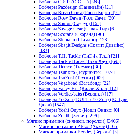
Воблеры O.S.P. (О.С.П.)
[368]
Воблеры Pazdesign (Паздизайн)
[21]
Воблеры Rosso Corsa (Россо Корса)
[91]
Воблеры Rosy Dawn (Рози Даун)
[30]
Воблеры Saurus (Саурус)
[155]
Воблеры Savage Gear (Саваж Гир)
[6]
Воблеры Scorana (Скорана)
[90]
Воблеры Shimano (Шимано)
[128]
Воблеры Skagit Designs (Скагит Дизайнс)
[183]
Воблеры T.H. Tackle (ТиЭйч Текл)
[21]
Воблеры Tackle House (Тэкл Хаус)
[693]
Воблеры Tiemco (Тиемко)
[30]
Воблеры Tsuribito (Тсурибито)
[1074]
Воблеры TsuYoki (Тсуеки)
[909]
Воблеры Vagabond (Вагабонд)
[22]
Воблеры Valley Hill (Волли Хилл)
[12]
Воблеры Verdict-baits (Вердикт)
[17]
Воблеры Yo-Zuri (DUEL / Yo-Zuri) (Ю-Зури
Дюэл)
[1547]
Воблеры Yoshi Onyx (Йоши Оникс)
[0]
Воблеры Zenith (Зенич)
[299]
Мягкие приманки (силикон, поролон)
[3466]
Мягкие приманки Akkoi (Аккои)
[165]
Мягкие приманки Berkley (Беркли)
[3]