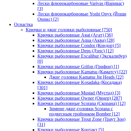
Лески флюрокарбоновые Varivas (Варивас)
[3]
Лески флюрокарбоновые Yoshi Onyx (Йоши
Оникс)
[2]
Оснастка
Крючки и джиг головки рыболовные
[750]
Крючки рыболовные Agat (Агат)
[36]
Крючки рыболовные Aqua (Аква)
[28]
Крючки рыболовные Condor (Кондор)
[5]
Крючки рыболовные Deps (Дэпс)
[12]
Крючки рыболовные Excalibur (Экскалибур)
[0]
Крючки рыболовные Grifon (Грифон)
[1]
Крючки рыболовные Kamatsu (Каматсу)
[22]
Джиг головки Kamatsu Jig Heads
[22]
Крючки рыболовные Kosadaka (Косадака)
[301]
Крючки рыболовные Mustad (Мустад)
[3]
Крючки рыболовные Owner (Овнер)
[287]
Крючки рыболовные Scorana (Скорана)
[12]
Зимние джиг-головки Scorana с
подвесным тройником Bomber
[12]
Крючки рыболовные Trout Zone (Траут Зон)
[31]
Крючки рыболовные Контакт
[5]