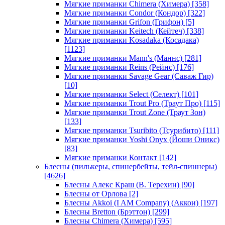
Мягкие приманки Chimera (Химера)
[358]
Мягкие приманки Condor (Кондор)
[322]
Мягкие приманки Grifon (Грифон)
[5]
Мягкие приманки Keitech (Кейтеч)
[338]
Мягкие приманки Kosadaka (Косадака)
[1123]
Мягкие приманки Mann's (Маннс)
[281]
Мягкие приманки Reins (Рейнс)
[176]
Мягкие приманки Savage Gear (Саваж Гир)
[10]
Мягкие приманки Select (Селект)
[101]
Мягкие приманки Trout Pro (Траут Про)
[115]
Мягкие приманки Trout Zone (Траут Зон)
[133]
Мягкие приманки Tsuribito (Тсурибито)
[111]
Мягкие приманки Yoshi Onyx (Йоши Оникс)
[83]
Мягкие приманки Контакт
[142]
Блесны (пилькеры, спинербейты, тейл-спиннеры)
[4626]
Блесны Алекс Краш (В. Терехин)
[90]
Блесны от Орлова
[2]
Блесны Akkoi (I AM Company) (Аккои)
[197]
Блесны Bretton (Брэттон)
[299]
Блесны Chimera (Химера)
[595]