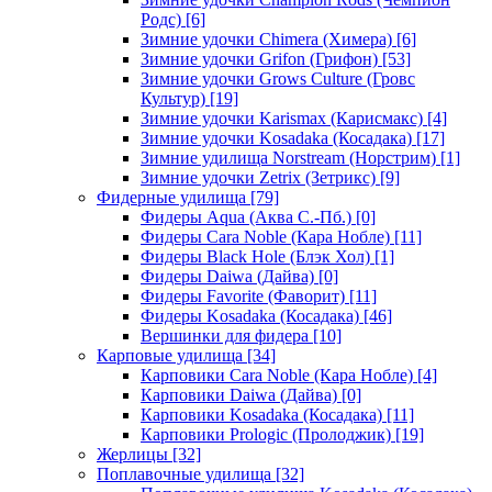
Родс)
[6]
Зимние удочки Chimera (Химера)
[6]
Зимние удочки Grifon (Грифон)
[53]
Зимние удочки Grows Culture (Гровс
Культур)
[19]
Зимние удочки Karismax (Карисмакс)
[4]
Зимние удочки Kosadaka (Косадака)
[17]
Зимние удилища Norstream (Норстрим)
[1]
Зимние удочки Zetrix (Зетрикс)
[9]
Фидерные удилища
[79]
Фидеры Aqua (Аква С.-Пб.)
[0]
Фидеры Cara Noble (Кара Нобле)
[11]
Фидеры Black Hole (Блэк Хол)
[1]
Фидеры Daiwa (Дайва)
[0]
Фидеры Favorite (Фаворит)
[11]
Фидеры Kosadaka (Косадака)
[46]
Вершинки для фидера
[10]
Карповые удилища
[34]
Карповики Cara Noble (Кара Нобле)
[4]
Карповики Daiwa (Дайва)
[0]
Карповики Kosadaka (Косадака)
[11]
Карповики Prologic (Пролоджик)
[19]
Жерлицы
[32]
Поплавочные удилища
[32]