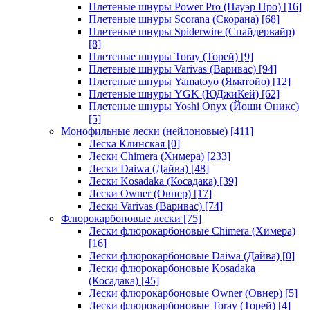
Плетеные шнуры Power Pro (Пауэр Про)
[16]
Плетеные шнуры Scorana (Скорана)
[68]
Плетеные шнуры Spiderwire (Спайдервайр)
[8]
Плетеные шнуры Toray (Торей)
[9]
Плетеные шнуры Varivas (Варивас)
[94]
Плетеные шнуры Yamatoyo (Яматойо)
[12]
Плетеные шнуры YGK (ЮДжиКей)
[62]
Плетеные шнуры Yoshi Onyx (Йоши Оникс)
[5]
Монофильные лески (нейлоновые)
[411]
Леска Клинская
[0]
Лески Chimera (Химера)
[233]
Лески Daiwa (Дайва)
[48]
Лески Kosadaka (Косадака)
[39]
Лески Owner (Овнер)
[17]
Лески Varivas (Варивас)
[74]
Флюрокарбоновые лески
[75]
Лески флюрокарбоновые Chimera (Химера)
[16]
Лески флюрокарбоновые Daiwa (Дайва)
[0]
Лески флюрокарбоновые Kosadaka
(Косадака)
[45]
Лески флюрокарбоновые Owner (Овнер)
[5]
Лески флюрокарбоновые Toray (Торей)
[4]