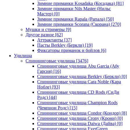
Зимние приманки Kosadaka (Косадака)
[81]
Зимние приманки Nils Master (Нильс
Мастер)
[0]
Зимние приманки Rapala (Рапала)
[50]
Зимние приманки Scorana (Скорана)
[270]
Мушки и стримеры
[9]
Другое разное
[62]
Аттрактанты
[37]
Пасты Berkley (Беркли)
[19]
Фиксаторы приманок и бойлов
[6]
Удилища
Спиннинговые удилища
[3476]
Спиннинговые удилища Abu Garcia (Абу
Гарсия)
[16]
Спиннинговые удилища Berkley (Беркли)
[0]
Спиннинговые удилища Cara Noble (Кара
Нобле)
[93]
Спиннинговые удилища CD Rods (СиДи
Родс)
[44]
Спиннинговые удилища Champion Rods
(Чемпион Родс)
[15]
Спиннинговые удилища Condor (Кондор)
[8]
Спиннинговые удилища Crony (Крони)
[0]
Спиннинговые удилища Daiwa (Дайва)
[0]
Спиннинговые удилища EverGreen