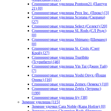
Спиннинговые удилища Pontoon21 (Пантун
21)
[0]
Спиннинговые удилища Prox Inc. (Прокс)
[3]
Спиннинговые удилища Scorana (Скорана)
[27]
Спиннинговые удилища Select (Селект)
[20]
Спиннинговые удилища SL Rods (СЛ Родс)
[0]
Спиннинговые удилища Shimano (Шимано)
[0]
Спиннинговые удилища St. Croix (Сэнт
Крой)
[27]
Спиннинговые удилища Tsuribito
(Тсурибито)
[46]
Спиннинговые удилища Yin Tai (Джин Тай)
[7]
Спиннинговые удилища Yoshi Onyx (Йоши
Оникс)
[16]
Спиннинговые удилища Zemex (Земекс)
[10]
Спиннинговые удилища Zetrix (Зетрикс)
[199]
Спиннинговые удилища б/у
[38]
Зимние удилища
[115]
Зимние удочки Cara Noble (Кара Нобле)
[0]
Зимние удочки Champion Rods (Чемпион