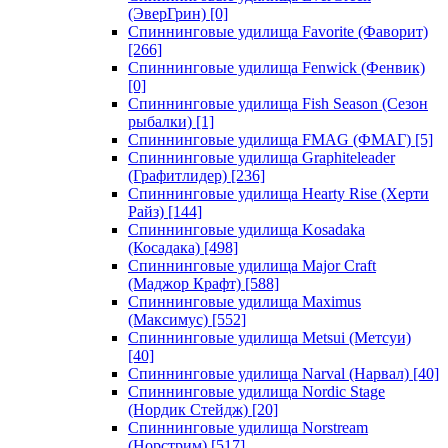
(ЭверГрин)
[0]
Спиннинговые удилища Favorite (Фаворит)
[266]
Спиннинговые удилища Fenwick (Фенвик)
[0]
Спиннинговые удилища Fish Season (Сезон
рыбалки)
[1]
Спиннинговые удилища FMAG (ФМАГ)
[5]
Спиннинговые удилища Graphiteleader
(Графитлидер)
[236]
Спиннинговые удилища Hearty Rise (Херти
Райз)
[144]
Спиннинговые удилища Kosadaka
(Косадака)
[498]
Спиннинговые удилища Major Craft
(Маджор Крафт)
[588]
Спиннинговые удилища Maximus
(Максимус)
[552]
Спиннинговые удилища Metsui (Метсуи)
[40]
Спиннинговые удилища Narval (Нарвал)
[40]
Спиннинговые удилища Nordic Stage
(Нордик Стейдж)
[20]
Спиннинговые удилища Norstream
(Норстрим)
[517]