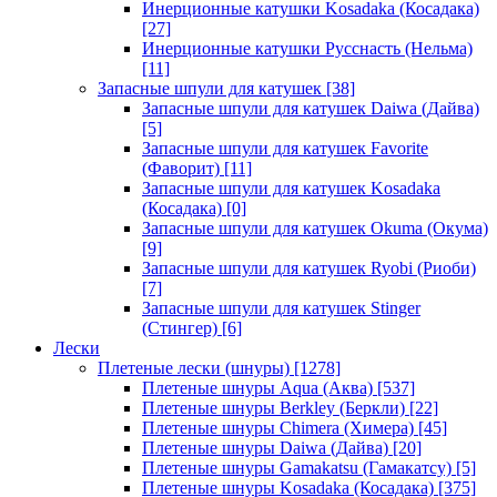
Инерционные катушки Kosadaka (Косадака)
[27]
Инерционные катушки Русснасть (Нельма)
[11]
Запасные шпули для катушек
[38]
Запасные шпули для катушек Daiwa (Дайва)
[5]
Запасные шпули для катушек Favorite
(Фаворит)
[11]
Запасные шпули для катушек Kosadaka
(Косадака)
[0]
Запасные шпули для катушек Okuma (Окума)
[9]
Запасные шпули для катушек Ryobi (Риоби)
[7]
Запасные шпули для катушек Stinger
(Стингер)
[6]
Лески
Плетеные лески (шнуры)
[1278]
Плетеные шнуры Aqua (Аква)
[537]
Плетеные шнуры Berkley (Беркли)
[22]
Плетеные шнуры Chimera (Химера)
[45]
Плетеные шнуры Daiwa (Дайва)
[20]
Плетеные шнуры Gamakatsu (Гамакатсу)
[5]
Плетеные шнуры Kosadaka (Косадака)
[375]