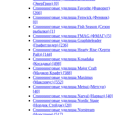
(ЭверГрин)
[0]
Спиннинговые удилища Favorite (Фаворит)
[266]
Спиннинговые удилища Fenwick (Фенвик)
[0]
Спиннинговые удилища Fish Season (Сезон
рыбалки)
[1]
Спиннинговые удилища FMAG (ФМАГ)
[5]
Спиннинговые удилища Graphiteleader
(Графитлидер)
[236]
Спиннинговые удилища Hearty Rise (Херти
Райз)
[144]
Спиннинговые удилища Kosadaka
(Косадака)
[498]
Спиннинговые удилища Major Craft
(Маджор Крафт)
[588]
Спиннинговые удилища Maximus
(Максимус)
[552]
Спиннинговые удилища Metsui (Метсуи)
[40]
Спиннинговые удилища Narval (Нарвал)
[40]
Спиннинговые удилища Nordic Stage
(Нордик Стейдж)
[20]
Спиннинговые удилища Norstream
(Норстрим)
[517]