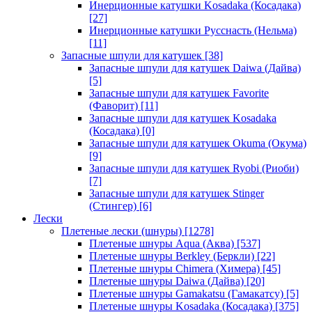
Инерционные катушки Kosadaka (Косадака)
[27]
Инерционные катушки Русснасть (Нельма)
[11]
Запасные шпули для катушек
[38]
Запасные шпули для катушек Daiwa (Дайва)
[5]
Запасные шпули для катушек Favorite
(Фаворит)
[11]
Запасные шпули для катушек Kosadaka
(Косадака)
[0]
Запасные шпули для катушек Okuma (Окума)
[9]
Запасные шпули для катушек Ryobi (Риоби)
[7]
Запасные шпули для катушек Stinger
(Стингер)
[6]
Лески
Плетеные лески (шнуры)
[1278]
Плетеные шнуры Aqua (Аква)
[537]
Плетеные шнуры Berkley (Беркли)
[22]
Плетеные шнуры Chimera (Химера)
[45]
Плетеные шнуры Daiwa (Дайва)
[20]
Плетеные шнуры Gamakatsu (Гамакатсу)
[5]
Плетеные шнуры Kosadaka (Косадака)
[375]