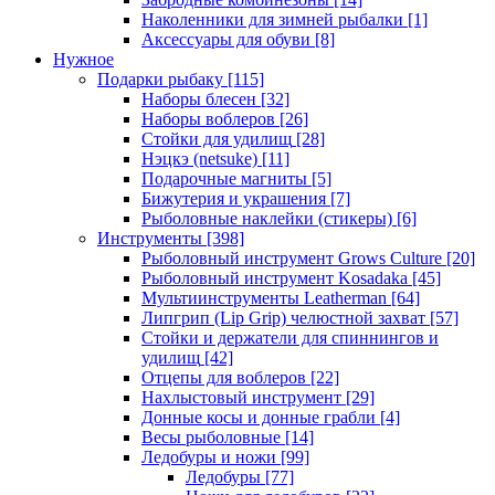
Наколенники для зимней рыбалки
[1]
Аксессуары для обуви
[8]
Нужное
Подарки рыбаку
[115]
Наборы блесен
[32]
Наборы воблеров
[26]
Стойки для удилищ
[28]
Нэцкэ (netsuke)
[11]
Подарочные магниты
[5]
Бижутерия и украшения
[7]
Рыболовные наклейки (стикеры)
[6]
Инструменты
[398]
Рыболовный инструмент Grows Culture
[20]
Рыболовный инструмент Kosadaka
[45]
Мультиинструменты Leatherman
[64]
Липгрип (Lip Grip) челюстной захват
[57]
Стойки и держатели для спиннингов и
удилищ
[42]
Отцепы для воблеров
[22]
Нахлыстовый инструмент
[29]
Донные косы и донные грабли
[4]
Весы рыболовные
[14]
Ледобуры и ножи
[99]
Ледобуры
[77]