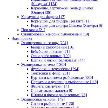
(Косадака)
[134]
Карабины, вертлюжки, кольца Owner
(Овнер)
[36]
Кормушки для фидера
[17]
Кормушки для фидера Три кита
[11]
Кормушки для фидера Chimera (Химера)
[6]
Поплавки
[21]
Силиконовый кембрик рыболовный
[19]
Экипировка
Экипировка на голову
[231]
Банданы рыболовные
[16]
Бейсболки и кепки
[71]
Очки рыболовные
[100]
Шапки и маски (балаклавы)
[44]
Экипировка на тело
[1030]
Футболки и термобелье
[294]
Толстовки и флис
[231]
Куртки и костюмы рыболовные
[339]
Перчатки и рукавицы рыболовные
[118]
Жилеты разгрузки
[14]
Спасательные жилеты
[9]
Штаны и брюки рыболовные
[25]
Экипировка на ноги
[149]
Сапоги рыболовные
[126]
Забродные комбинезоны
[14]