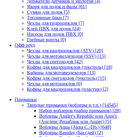
Держатели датчиков и эхолотов
[4]
Якоря для лодок и фалы
[61]
Сумки для лодок
[5]
Топливные баки
[7]
Чехлы для гидроциклов
[7]
Клей ПВХ для лодок
[24]
Насосы для лодок ПВХ
[0]
Гребные винты
[0]
Офф роуд
Чехлы для квадроциклов (ATV)
[20]
Чехлы для мотовездеходов (SSV)
[15]
Чехлы для снегоходов
[42]
Кофры для квадроциклов (текстиль)
[18]
Кабины для мотовездеходов
[13]
Кофры для снегоходов (текстиль)
[15]
Чехлы для мотоциклов
[0]
Кофры для квадроциклов (пластик)
[2]
Приманки
Твердые приманки (воблеры и т.п.)
[14545]
Набор воблеров (набор приманок)
[28]
Воблеры Angler's Republic или Anre's
(Англерс Репаблик или Анрес)
[5]
Воблеры Aqua (Аква С.-Пб.)
[648]
Воблеры Bassday (Бассдей)
[2]