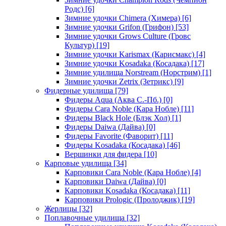
Родс)
[6]
Зимние удочки Chimera (Химера)
[6]
Зимние удочки Grifon (Грифон)
[53]
Зимние удочки Grows Culture (Гровс
Культур)
[19]
Зимние удочки Karismax (Карисмакс)
[4]
Зимние удочки Kosadaka (Косадака)
[17]
Зимние удилища Norstream (Норстрим)
[1]
Зимние удочки Zetrix (Зетрикс)
[9]
Фидерные удилища
[79]
Фидеры Aqua (Аква С.-Пб.)
[0]
Фидеры Cara Noble (Кара Нобле)
[11]
Фидеры Black Hole (Блэк Хол)
[1]
Фидеры Daiwa (Дайва)
[0]
Фидеры Favorite (Фаворит)
[11]
Фидеры Kosadaka (Косадака)
[46]
Вершинки для фидера
[10]
Карповые удилища
[34]
Карповики Cara Noble (Кара Нобле)
[4]
Карповики Daiwa (Дайва)
[0]
Карповики Kosadaka (Косадака)
[11]
Карповики Prologic (Пролоджик)
[19]
Жерлицы
[32]
Поплавочные удилища
[32]