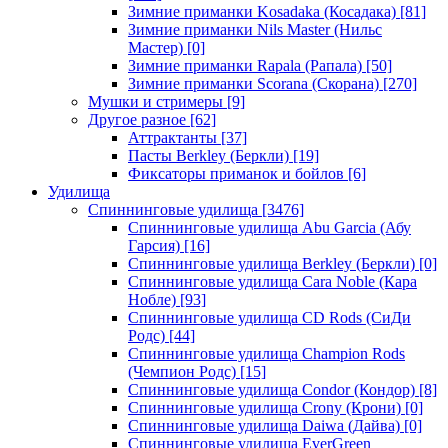
Зимние приманки Kosadaka (Косадака)
[81]
Зимние приманки Nils Master (Нильс
Мастер)
[0]
Зимние приманки Rapala (Рапала)
[50]
Зимние приманки Scorana (Скорана)
[270]
Мушки и стримеры
[9]
Другое разное
[62]
Аттрактанты
[37]
Пасты Berkley (Беркли)
[19]
Фиксаторы приманок и бойлов
[6]
Удилища
Спиннинговые удилища
[3476]
Спиннинговые удилища Abu Garcia (Абу
Гарсия)
[16]
Спиннинговые удилища Berkley (Беркли)
[0]
Спиннинговые удилища Cara Noble (Кара
Нобле)
[93]
Спиннинговые удилища CD Rods (СиДи
Родс)
[44]
Спиннинговые удилища Champion Rods
(Чемпион Родс)
[15]
Спиннинговые удилища Condor (Кондор)
[8]
Спиннинговые удилища Crony (Крони)
[0]
Спиннинговые удилища Daiwa (Дайва)
[0]
Спиннинговые удилища EverGreen