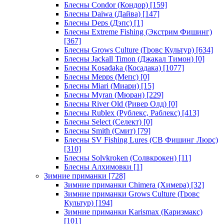
Блесны Condor (Кондор)
[159]
Блесны Daiwa (Дайва)
[147]
Блесны Deps (Дэпс)
[1]
Блесны Extreme Fishing (Экстрим Фишинг)
[367]
Блесны Grows Culture (Гровс Культур)
[634]
Блесны Jackall Timon (Джакал Тимон)
[0]
Блесны Kosadaka (Косадака)
[1077]
Блесны Mepps (Мепс)
[0]
Блесны Miari (Миари)
[15]
Блесны Myran (Мюран)
[229]
Блесны River Old (Ривер Олд)
[0]
Блесны Rublex (Рублекс, Раблекс)
[413]
Блесны Select (Селект)
[0]
Блесны Smith (Смит)
[79]
Блесны SV Fishing Lures (СВ Фишинг Люрс)
[310]
Блесны Solvkroken (Солвкрокен)
[11]
Блесны Алхимовки
[1]
Зимние приманки
[728]
Зимние приманки Chimera (Химера)
[32]
Зимние приманки Grows Culture (Гровс
Культур)
[194]
Зимние приманки Karismax (Каризмакс)
[101]