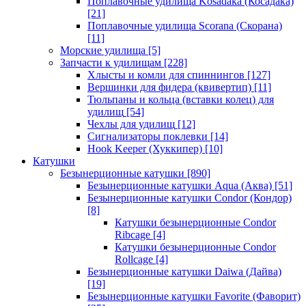
Поплавочные удилища Kosadaka (Косадака)
[21]
Поплавочные удилища Scorana (Скорана)
[11]
Морские удилища
[5]
Запчасти к удилищам
[228]
Хлысты и комли для спиннингов
[127]
Вершинки для фидера (квивертип)
[11]
Тюльпаны и кольца (вставки колец) для
удилищ
[54]
Чехлы для удилищ
[12]
Сигнализаторы поклевки
[14]
Hook Keeper (Хуккипер)
[10]
Катушки
Безынерционные катушки
[890]
Безынерционные катушки Aqua (Аква)
[51]
Безынерционные катушки Condor (Кондор)
[8]
Катушки безынерционные Condor
Ribcage
[4]
Катушки безынерционные Condor
Rollcage
[4]
Безынерционные катушки Daiwa (Дайва)
[19]
Безынерционные катушки Favorite (Фаворит)