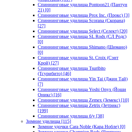
Спиннинговые удилища Pontoon21 (Пантун
21)
[0]
Спиннинговые удилища Prox Inc. (Прокс)
[3]
Спиннинговые удилища Scorana (Скорана)
[27]
Спиннинговые удилища Select (Селект)
[20]
Спиннинговые удилища SL Rods (СЛ Родс)
[0]
Спиннинговые удилища Shimano (Шимано)
[0]
Спиннинговые удилища St. Croix (Сэнт
Крой)
[27]
Спиннинговые удилища Tsuribito
(Тсурибито)
[46]
Спиннинговые удилища Yin Tai (Джин Тай)
[7]
Спиннинговые удилища Yoshi Onyx (Йоши
Оникс)
[16]
Спиннинговые удилища Zemex (Земекс)
[10]
Спиннинговые удилища Zetrix (Зетрикс)
[199]
Спиннинговые удилища б/у
[38]
Зимние удилища
[115]
Зимние удочки Cara Noble (Кара Нобле)
[0]
Зимние удочки Champion Rods (Чемпион