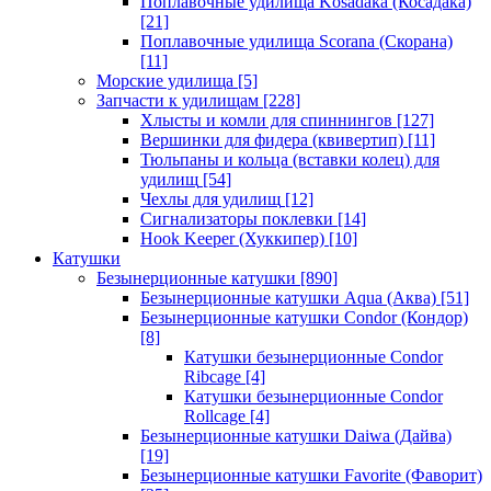
Поплавочные удилища Kosadaka (Косадака)
[21]
Поплавочные удилища Scorana (Скорана)
[11]
Морские удилища
[5]
Запчасти к удилищам
[228]
Хлысты и комли для спиннингов
[127]
Вершинки для фидера (квивертип)
[11]
Тюльпаны и кольца (вставки колец) для
удилищ
[54]
Чехлы для удилищ
[12]
Сигнализаторы поклевки
[14]
Hook Keeper (Хуккипер)
[10]
Катушки
Безынерционные катушки
[890]
Безынерционные катушки Aqua (Аква)
[51]
Безынерционные катушки Condor (Кондор)
[8]
Катушки безынерционные Condor
Ribcage
[4]
Катушки безынерционные Condor
Rollcage
[4]
Безынерционные катушки Daiwa (Дайва)
[19]
Безынерционные катушки Favorite (Фаворит)