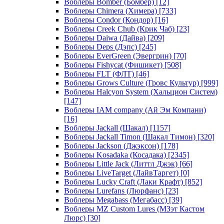
Воблеры Bomber (Бомбер)
[12]
Воблеры Chimera (Химера)
[733]
Воблеры Condor (Кондор)
[16]
Воблеры Creek Chub (Крик Чаб)
[23]
Воблеры Daiwa (Дайва)
[209]
Воблеры Deps (Дэпс)
[245]
Воблеры EverGreen (Эвергрин)
[70]
Воблеры Fishycat (Фишикет)
[508]
Воблеры FLT (ФЛТ)
[46]
Воблеры Grows Culture (Гровс Культур)
[999]
Воблеры Halcyon System (Хальцион Систем)
[147]
Воблеры IAM company (Ай Эм Компани)
[16]
Воблеры Jackall (Шакал)
[1157]
Воблеры Jackall Timon (Шакал Тимон)
[320]
Воблеры Jackson (Джэксон)
[178]
Воблеры Kosadaka (Косадака)
[2345]
Воблеры Little Jack (Литтл Джэк)
[66]
Воблеры LiveTarget (ЛайвТаргет)
[0]
Воблеры Lucky Craft (Лаки Крафт)
[852]
Воблеры Lurefans (Люрфанс)
[23]
Воблеры Megabass (Мегабасс)
[39]
Воблеры MZ Custom Lures (МЗэт Кастом
Люрс)
[30]