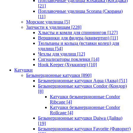
Поплавочные удилища Kosadaka (Косадака)
[21]
Поплавочные удилища Scorana (Скорана)
[11]
Морские удилища
[5]
Запчасти к удилищам
[228]
Хлысты и комли для спиннингов
[127]
Вершинки для фидера (квивертип)
[11]
Тюльпаны и кольца (вставки колец) для
удилищ
[54]
Чехлы для удилищ
[12]
Сигнализаторы поклевки
[14]
Hook Keeper (Хуккипер)
[10]
Катушки
Безынерционные катушки
[890]
Безынерционные катушки Aqua (Аква)
[51]
Безынерционные катушки Condor (Кондор)
[8]
Катушки безынерционные Condor
Ribcage
[4]
Катушки безынерционные Condor
Rollcage
[4]
Безынерционные катушки Daiwa (Дайва)
[19]
Безынерционные катушки Favorite (Фаворит)