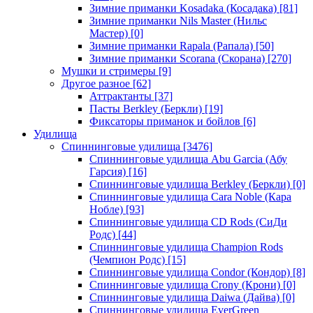
Зимние приманки Kosadaka (Косадака)
[81]
Зимние приманки Nils Master (Нильс
Мастер)
[0]
Зимние приманки Rapala (Рапала)
[50]
Зимние приманки Scorana (Скорана)
[270]
Мушки и стримеры
[9]
Другое разное
[62]
Аттрактанты
[37]
Пасты Berkley (Беркли)
[19]
Фиксаторы приманок и бойлов
[6]
Удилища
Спиннинговые удилища
[3476]
Спиннинговые удилища Abu Garcia (Абу
Гарсия)
[16]
Спиннинговые удилища Berkley (Беркли)
[0]
Спиннинговые удилища Cara Noble (Кара
Нобле)
[93]
Спиннинговые удилища CD Rods (СиДи
Родс)
[44]
Спиннинговые удилища Champion Rods
(Чемпион Родс)
[15]
Спиннинговые удилища Condor (Кондор)
[8]
Спиннинговые удилища Crony (Крони)
[0]
Спиннинговые удилища Daiwa (Дайва)
[0]
Спиннинговые удилища EverGreen