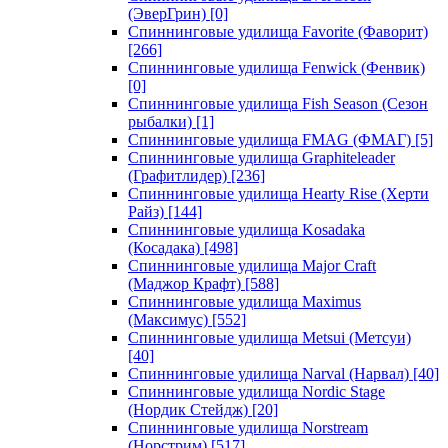
(ЭверГрин)
[0]
Спиннинговые удилища Favorite (Фаворит)
[266]
Спиннинговые удилища Fenwick (Фенвик)
[0]
Спиннинговые удилища Fish Season (Сезон
рыбалки)
[1]
Спиннинговые удилища FMAG (ФМАГ)
[5]
Спиннинговые удилища Graphiteleader
(Графитлидер)
[236]
Спиннинговые удилища Hearty Rise (Херти
Райз)
[144]
Спиннинговые удилища Kosadaka
(Косадака)
[498]
Спиннинговые удилища Major Craft
(Маджор Крафт)
[588]
Спиннинговые удилища Maximus
(Максимус)
[552]
Спиннинговые удилища Metsui (Метсуи)
[40]
Спиннинговые удилища Narval (Нарвал)
[40]
Спиннинговые удилища Nordic Stage
(Нордик Стейдж)
[20]
Спиннинговые удилища Norstream
(Норстрим)
[517]