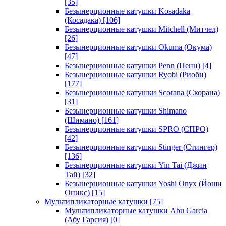
[35]
Безынерционные катушки Kosadaka
(Косадака)
[106]
Безынерционные катушки Mitchell (Митчел)
[26]
Безынерционные катушки Okuma (Окума)
[47]
Безынерционные катушки Penn (Пенн)
[4]
Безынерционные катушки Ryobi (Риоби)
[177]
Безынерционные катушки Scorana (Скорана)
[31]
Безынерционные катушки Shimano
(Шимано)
[161]
Безынерционные катушки SPRO (СПРО)
[42]
Безынерционные катушки Stinger (Стингер)
[136]
Безынерционные катушки Yin Tai (Джин
Тай)
[32]
Безынерционные катушки Yoshi Onyx (Йоши
Оникс)
[15]
Мультипликаторные катушки
[75]
Мультипликаторные катушки Abu Garcia
(Абу Гарсия)
[0]