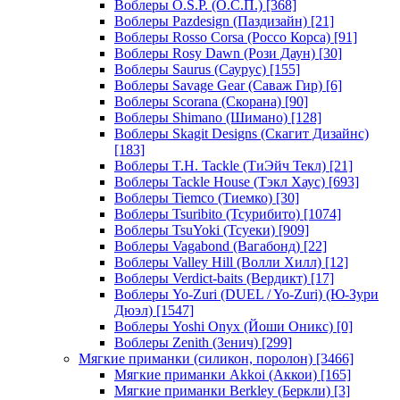
Воблеры O.S.P. (О.С.П.)
[368]
Воблеры Pazdesign (Паздизайн)
[21]
Воблеры Rosso Corsa (Россо Корса)
[91]
Воблеры Rosy Dawn (Рози Даун)
[30]
Воблеры Saurus (Саурус)
[155]
Воблеры Savage Gear (Саваж Гир)
[6]
Воблеры Scorana (Скорана)
[90]
Воблеры Shimano (Шимано)
[128]
Воблеры Skagit Designs (Скагит Дизайнс)
[183]
Воблеры T.H. Tackle (ТиЭйч Текл)
[21]
Воблеры Tackle House (Тэкл Хаус)
[693]
Воблеры Tiemco (Тиемко)
[30]
Воблеры Tsuribito (Тсурибито)
[1074]
Воблеры TsuYoki (Тсуеки)
[909]
Воблеры Vagabond (Вагабонд)
[22]
Воблеры Valley Hill (Волли Хилл)
[12]
Воблеры Verdict-baits (Вердикт)
[17]
Воблеры Yo-Zuri (DUEL / Yo-Zuri) (Ю-Зури
Дюэл)
[1547]
Воблеры Yoshi Onyx (Йоши Оникс)
[0]
Воблеры Zenith (Зенич)
[299]
Мягкие приманки (силикон, поролон)
[3466]
Мягкие приманки Akkoi (Аккои)
[165]
Мягкие приманки Berkley (Беркли)
[3]