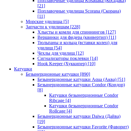
Поплавочные удилища Kosadaka (Косадака)
[21]
Поплавочные удилища Scorana (Скорана)
[11]
Морские удилища
[5]
Запчасти к удилищам
[228]
Хлысты и комли для спиннингов
[127]
Вершинки для фидера (квивертип)
[11]
Тюльпаны и кольца (вставки колец) для
удилищ
[54]
Чехлы для удилищ
[12]
Сигнализаторы поклевки
[14]
Hook Keeper (Хуккипер)
[10]
Катушки
Безынерционные катушки
[890]
Безынерционные катушки Aqua (Аква)
[51]
Безынерционные катушки Condor (Кондор)
[8]
Катушки безынерционные Condor
Ribcage
[4]
Катушки безынерционные Condor
Rollcage
[4]
Безынерционные катушки Daiwa (Дайва)
[19]
Безынерционные катушки Favorite (Фаворит)