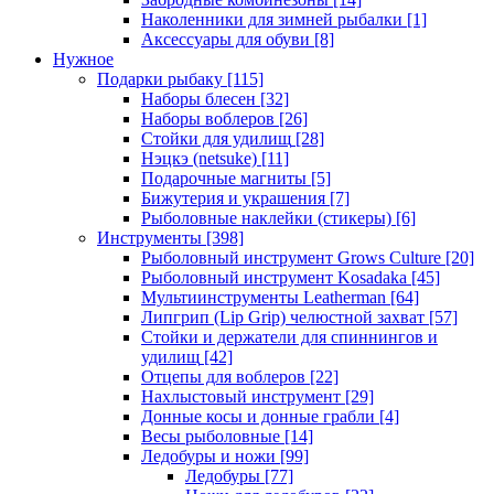
Наколенники для зимней рыбалки
[1]
Аксессуары для обуви
[8]
Нужное
Подарки рыбаку
[115]
Наборы блесен
[32]
Наборы воблеров
[26]
Стойки для удилищ
[28]
Нэцкэ (netsuke)
[11]
Подарочные магниты
[5]
Бижутерия и украшения
[7]
Рыболовные наклейки (стикеры)
[6]
Инструменты
[398]
Рыболовный инструмент Grows Culture
[20]
Рыболовный инструмент Kosadaka
[45]
Мультиинструменты Leatherman
[64]
Липгрип (Lip Grip) челюстной захват
[57]
Стойки и держатели для спиннингов и
удилищ
[42]
Отцепы для воблеров
[22]
Нахлыстовый инструмент
[29]
Донные косы и донные грабли
[4]
Весы рыболовные
[14]
Ледобуры и ножи
[99]
Ледобуры
[77]