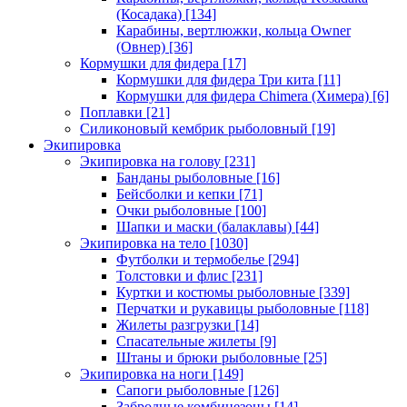
(Косадака)
[134]
Карабины, вертлюжки, кольца Owner
(Овнер)
[36]
Кормушки для фидера
[17]
Кормушки для фидера Три кита
[11]
Кормушки для фидера Chimera (Химера)
[6]
Поплавки
[21]
Силиконовый кембрик рыболовный
[19]
Экипировка
Экипировка на голову
[231]
Банданы рыболовные
[16]
Бейсболки и кепки
[71]
Очки рыболовные
[100]
Шапки и маски (балаклавы)
[44]
Экипировка на тело
[1030]
Футболки и термобелье
[294]
Толстовки и флис
[231]
Куртки и костюмы рыболовные
[339]
Перчатки и рукавицы рыболовные
[118]
Жилеты разгрузки
[14]
Спасательные жилеты
[9]
Штаны и брюки рыболовные
[25]
Экипировка на ноги
[149]
Сапоги рыболовные
[126]
Забродные комбинезоны
[14]