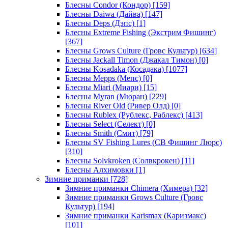
Блесны Condor (Кондор)
[159]
Блесны Daiwa (Дайва)
[147]
Блесны Deps (Дэпс)
[1]
Блесны Extreme Fishing (Экстрим Фишинг)
[367]
Блесны Grows Culture (Гровс Культур)
[634]
Блесны Jackall Timon (Джакал Тимон)
[0]
Блесны Kosadaka (Косадака)
[1077]
Блесны Mepps (Мепс)
[0]
Блесны Miari (Миари)
[15]
Блесны Myran (Мюран)
[229]
Блесны River Old (Ривер Олд)
[0]
Блесны Rublex (Рублекс, Раблекс)
[413]
Блесны Select (Селект)
[0]
Блесны Smith (Смит)
[79]
Блесны SV Fishing Lures (СВ Фишинг Люрс)
[310]
Блесны Solvkroken (Солвкрокен)
[11]
Блесны Алхимовки
[1]
Зимние приманки
[728]
Зимние приманки Chimera (Химера)
[32]
Зимние приманки Grows Culture (Гровс
Культур)
[194]
Зимние приманки Karismax (Каризмакс)
[101]