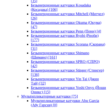
[35]
Безынерционные катушки Kosadaka
(Косадака)
[106]
Безынерционные катушки Mitchell (Митчел)
[26]
Безынерционные катушки Okuma (Окума)
[47]
Безынерционные катушки Penn (Пенн)
[4]
Безынерционные катушки Ryobi (Риоби)
[177]
Безынерционные катушки Scorana (Скорана)
[31]
Безынерционные катушки Shimano
(Шимано)
[161]
Безынерционные катушки SPRO (СПРО)
[42]
Безынерционные катушки Stinger (Стингер)
[136]
Безынерционные катушки Yin Tai (Джин
Тай)
[32]
Безынерционные катушки Yoshi Onyx (Йоши
Оникс)
[15]
Мультипликаторные катушки
[75]
Мультипликаторные катушки Abu Garcia
(Абу Гарсия)
[0]