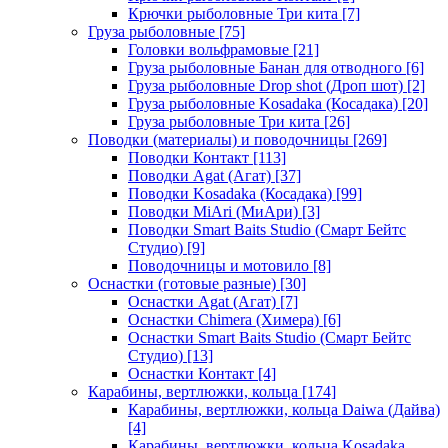
Крючки рыболовные Три кита
[7]
Груза рыболовные
[75]
Головки вольфрамовые
[21]
Груза рыболовные Банан для отводного
[6]
Груза рыболовные Drop shot (Дроп шот)
[2]
Груза рыболовные Kosadaka (Косадака)
[20]
Груза рыболовные Три кита
[26]
Поводки (материалы) и поводочницы
[269]
Поводки Контакт
[113]
Поводки Agat (Агат)
[37]
Поводки Kosadaka (Косадака)
[99]
Поводки MiAri (МиАри)
[3]
Поводки Smart Baits Studio (Смарт Бейтс
Студио)
[9]
Поводочницы и мотовило
[8]
Оснастки (готовые разные)
[30]
Оснастки Agat (Агат)
[7]
Оснастки Chimera (Химера)
[6]
Оснастки Smart Baits Studio (Смарт Бейтс
Студио)
[13]
Оснастки Контакт
[4]
Карабины, вертлюжки, кольца
[174]
Карабины, вертлюжки, кольца Daiwa (Дайва)
[4]
Карабины, вертлюжки, кольца Kosadaka