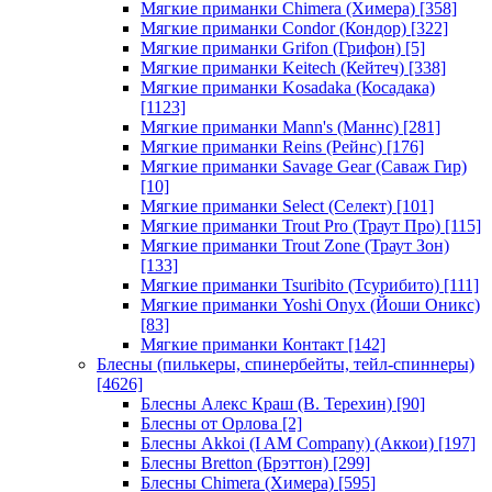
Мягкие приманки Chimera (Химера)
[358]
Мягкие приманки Condor (Кондор)
[322]
Мягкие приманки Grifon (Грифон)
[5]
Мягкие приманки Keitech (Кейтеч)
[338]
Мягкие приманки Kosadaka (Косадака)
[1123]
Мягкие приманки Mann's (Маннс)
[281]
Мягкие приманки Reins (Рейнс)
[176]
Мягкие приманки Savage Gear (Саваж Гир)
[10]
Мягкие приманки Select (Селект)
[101]
Мягкие приманки Trout Pro (Траут Про)
[115]
Мягкие приманки Trout Zone (Траут Зон)
[133]
Мягкие приманки Tsuribito (Тсурибито)
[111]
Мягкие приманки Yoshi Onyx (Йоши Оникс)
[83]
Мягкие приманки Контакт
[142]
Блесны (пилькеры, спинербейты, тейл-спиннеры)
[4626]
Блесны Алекс Краш (В. Терехин)
[90]
Блесны от Орлова
[2]
Блесны Akkoi (I AM Company) (Аккои)
[197]
Блесны Bretton (Брэттон)
[299]
Блесны Chimera (Химера)
[595]