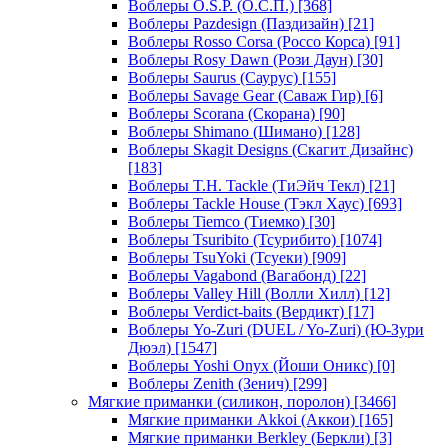
Воблеры O.S.P. (О.С.П.)
[368]
Воблеры Pazdesign (Паздизайн)
[21]
Воблеры Rosso Corsa (Россо Корса)
[91]
Воблеры Rosy Dawn (Рози Даун)
[30]
Воблеры Saurus (Саурус)
[155]
Воблеры Savage Gear (Саваж Гир)
[6]
Воблеры Scorana (Скорана)
[90]
Воблеры Shimano (Шимано)
[128]
Воблеры Skagit Designs (Скагит Дизайнс)
[183]
Воблеры T.H. Tackle (ТиЭйч Текл)
[21]
Воблеры Tackle House (Тэкл Хаус)
[693]
Воблеры Tiemco (Тиемко)
[30]
Воблеры Tsuribito (Тсурибито)
[1074]
Воблеры TsuYoki (Тсуеки)
[909]
Воблеры Vagabond (Вагабонд)
[22]
Воблеры Valley Hill (Волли Хилл)
[12]
Воблеры Verdict-baits (Вердикт)
[17]
Воблеры Yo-Zuri (DUEL / Yo-Zuri) (Ю-Зури
Дюэл)
[1547]
Воблеры Yoshi Onyx (Йоши Оникс)
[0]
Воблеры Zenith (Зенич)
[299]
Мягкие приманки (силикон, поролон)
[3466]
Мягкие приманки Akkoi (Аккои)
[165]
Мягкие приманки Berkley (Беркли)
[3]