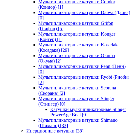
Мультипликаторные катушки Condor
(Кондор)
[1]
Мультипликаторные катушки Daiwa (Дайва)
[0]
Мультипликаторные катушки Grifon
(Грифон)
[5]
Мультипликаторные катушки Konger
(Конгер)
[1]
Мультипликаторные катушки Kosadaka
(Косадака)
[29]
Мультипликаторные катушки Okuma
(Окума)
[2]
Мультипликаторные катушки Penn (Пенн)
[0]
Мультипликаторные катушки Ryobi (Риоби)
[2]
Мультипликаторные катушки Scorana
(Скорана)
[2]
Мультипликаторные катушки Stinger
(Стингер)
[0]
Катушки мультипликаторные Stinger
PowerAge Boat
[0]
Мультипликаторные катушки Shimano
(Шимано)
[33]
Инерционные катушки
[38]