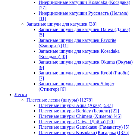
Инерционные катушки Kosadaka (Косадака)
[27]
Инерционные катушки Русснасть (Нельма)
[11]
Запасные шпули для катушек
[38]
Запасные шпули для катушек Daiwa (Дайва)
[5]
Запасные шпули для катушек Favorite
(Фаворит)
[11]
Запасные шпули для катушек Kosadaka
(Косадака)
[0]
Запасные шпули для катушек Okuma (Окума)
[9]
Запасные шпули для катушек Ryobi (Риоби)
[7]
Запасные шпули для катушек Stinger
(Стингер)
[6]
Лески
Плетеные лески (шнуры)
[1278]
Плетеные шнуры Aqua (Аква)
[537]
Плетеные шнуры Berkley (Беркли)
[22]
Плетеные шнуры Chimera (Химера)
[45]
Плетеные шнуры Daiwa (Дайва)
[20]
Плетеные шнуры Gamakatsu (Гамакатсу)
[5]
Плетеные шнуры Kosadaka (Косадака)
[375]