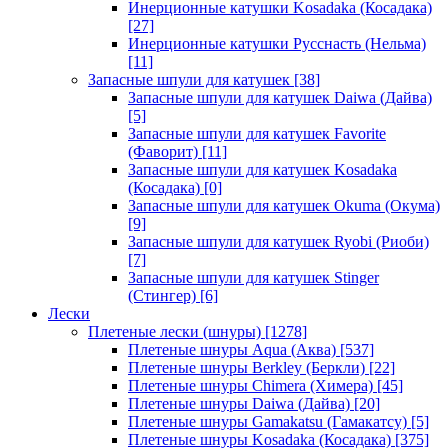
Инерционные катушки Kosadaka (Косадака)
[27]
Инерционные катушки Русснасть (Нельма)
[11]
Запасные шпули для катушек
[38]
Запасные шпули для катушек Daiwa (Дайва)
[5]
Запасные шпули для катушек Favorite
(Фаворит)
[11]
Запасные шпули для катушек Kosadaka
(Косадака)
[0]
Запасные шпули для катушек Okuma (Окума)
[9]
Запасные шпули для катушек Ryobi (Риоби)
[7]
Запасные шпули для катушек Stinger
(Стингер)
[6]
Лески
Плетеные лески (шнуры)
[1278]
Плетеные шнуры Aqua (Аква)
[537]
Плетеные шнуры Berkley (Беркли)
[22]
Плетеные шнуры Chimera (Химера)
[45]
Плетеные шнуры Daiwa (Дайва)
[20]
Плетеные шнуры Gamakatsu (Гамакатсу)
[5]
Плетеные шнуры Kosadaka (Косадака)
[375]