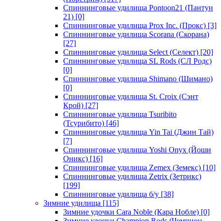
Спиннинговые удилища Pontoon21 (Пантун
21)
[0]
Спиннинговые удилища Prox Inc. (Прокс)
[3]
Спиннинговые удилища Scorana (Скорана)
[27]
Спиннинговые удилища Select (Селект)
[20]
Спиннинговые удилища SL Rods (СЛ Родс)
[0]
Спиннинговые удилища Shimano (Шимано)
[0]
Спиннинговые удилища St. Croix (Сэнт
Крой)
[27]
Спиннинговые удилища Tsuribito
(Тсурибито)
[46]
Спиннинговые удилища Yin Tai (Джин Тай)
[7]
Спиннинговые удилища Yoshi Onyx (Йоши
Оникс)
[16]
Спиннинговые удилища Zemex (Земекс)
[10]
Спиннинговые удилища Zetrix (Зетрикс)
[199]
Спиннинговые удилища б/у
[38]
Зимние удилища
[115]
Зимние удочки Cara Noble (Кара Нобле)
[0]
Зимние удочки Champion Rods (Чемпион