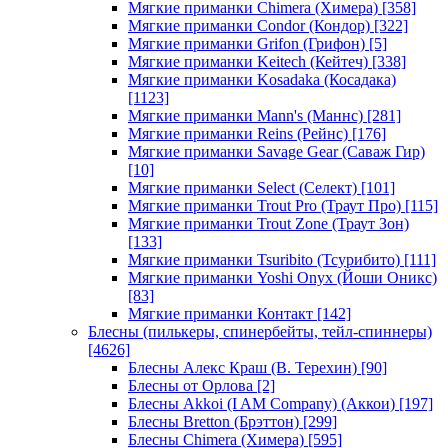
Мягкие приманки Chimera (Химера)
[358]
Мягкие приманки Condor (Кондор)
[322]
Мягкие приманки Grifon (Грифон)
[5]
Мягкие приманки Keitech (Кейтеч)
[338]
Мягкие приманки Kosadaka (Косадака)
[1123]
Мягкие приманки Mann's (Маннс)
[281]
Мягкие приманки Reins (Рейнс)
[176]
Мягкие приманки Savage Gear (Саваж Гир)
[10]
Мягкие приманки Select (Селект)
[101]
Мягкие приманки Trout Pro (Траут Про)
[115]
Мягкие приманки Trout Zone (Траут Зон)
[133]
Мягкие приманки Tsuribito (Тсурибито)
[111]
Мягкие приманки Yoshi Onyx (Йоши Оникс)
[83]
Мягкие приманки Контакт
[142]
Блесны (пилькеры, спинербейты, тейл-спиннеры)
[4626]
Блесны Алекс Краш (В. Терехин)
[90]
Блесны от Орлова
[2]
Блесны Akkoi (I AM Company) (Аккои)
[197]
Блесны Bretton (Брэттон)
[299]
Блесны Chimera (Химера)
[595]