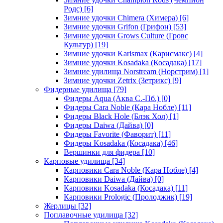
Родс)
[6]
Зимние удочки Chimera (Химера)
[6]
Зимние удочки Grifon (Грифон)
[53]
Зимние удочки Grows Culture (Гровс
Культур)
[19]
Зимние удочки Karismax (Карисмакс)
[4]
Зимние удочки Kosadaka (Косадака)
[17]
Зимние удилища Norstream (Норстрим)
[1]
Зимние удочки Zetrix (Зетрикс)
[9]
Фидерные удилища
[79]
Фидеры Aqua (Аква С.-Пб.)
[0]
Фидеры Cara Noble (Кара Нобле)
[11]
Фидеры Black Hole (Блэк Хол)
[1]
Фидеры Daiwa (Дайва)
[0]
Фидеры Favorite (Фаворит)
[11]
Фидеры Kosadaka (Косадака)
[46]
Вершинки для фидера
[10]
Карповые удилища
[34]
Карповики Cara Noble (Кара Нобле)
[4]
Карповики Daiwa (Дайва)
[0]
Карповики Kosadaka (Косадака)
[11]
Карповики Prologic (Пролоджик)
[19]
Жерлицы
[32]
Поплавочные удилища
[32]