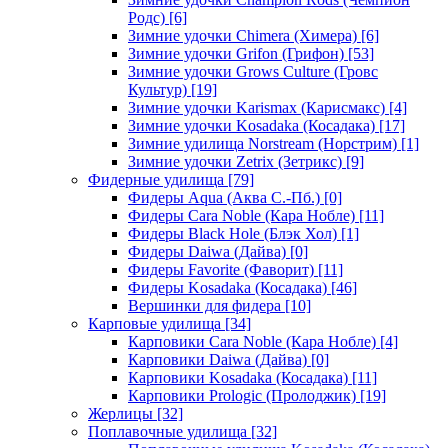
Родс)
[6]
Зимние удочки Chimera (Химера)
[6]
Зимние удочки Grifon (Грифон)
[53]
Зимние удочки Grows Culture (Гровс
Культур)
[19]
Зимние удочки Karismax (Карисмакс)
[4]
Зимние удочки Kosadaka (Косадака)
[17]
Зимние удилища Norstream (Норстрим)
[1]
Зимние удочки Zetrix (Зетрикс)
[9]
Фидерные удилища
[79]
Фидеры Aqua (Аква С.-Пб.)
[0]
Фидеры Cara Noble (Кара Нобле)
[11]
Фидеры Black Hole (Блэк Хол)
[1]
Фидеры Daiwa (Дайва)
[0]
Фидеры Favorite (Фаворит)
[11]
Фидеры Kosadaka (Косадака)
[46]
Вершинки для фидера
[10]
Карповые удилища
[34]
Карповики Cara Noble (Кара Нобле)
[4]
Карповики Daiwa (Дайва)
[0]
Карповики Kosadaka (Косадака)
[11]
Карповики Prologic (Пролоджик)
[19]
Жерлицы
[32]
Поплавочные удилища
[32]