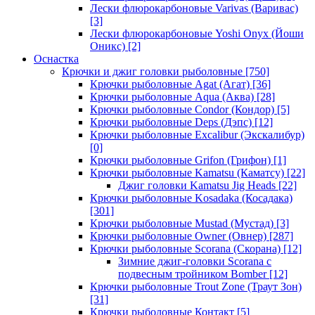
Лески флюрокарбоновые Varivas (Варивас)
[3]
Лески флюрокарбоновые Yoshi Onyx (Йоши
Оникс)
[2]
Оснастка
Крючки и джиг головки рыболовные
[750]
Крючки рыболовные Agat (Агат)
[36]
Крючки рыболовные Aqua (Аква)
[28]
Крючки рыболовные Condor (Кондор)
[5]
Крючки рыболовные Deps (Дэпс)
[12]
Крючки рыболовные Excalibur (Экскалибур)
[0]
Крючки рыболовные Grifon (Грифон)
[1]
Крючки рыболовные Kamatsu (Каматсу)
[22]
Джиг головки Kamatsu Jig Heads
[22]
Крючки рыболовные Kosadaka (Косадака)
[301]
Крючки рыболовные Mustad (Мустад)
[3]
Крючки рыболовные Owner (Овнер)
[287]
Крючки рыболовные Scorana (Скорана)
[12]
Зимние джиг-головки Scorana с
подвесным тройником Bomber
[12]
Крючки рыболовные Trout Zone (Траут Зон)
[31]
Крючки рыболовные Контакт
[5]