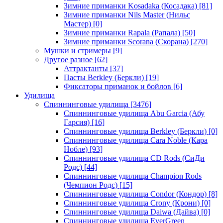
Зимние приманки Kosadaka (Косадака)
[81]
Зимние приманки Nils Master (Нильс
Мастер)
[0]
Зимние приманки Rapala (Рапала)
[50]
Зимние приманки Scorana (Скорана)
[270]
Мушки и стримеры
[9]
Другое разное
[62]
Аттрактанты
[37]
Пасты Berkley (Беркли)
[19]
Фиксаторы приманок и бойлов
[6]
Удилища
Спиннинговые удилища
[3476]
Спиннинговые удилища Abu Garcia (Абу
Гарсия)
[16]
Спиннинговые удилища Berkley (Беркли)
[0]
Спиннинговые удилища Cara Noble (Кара
Нобле)
[93]
Спиннинговые удилища CD Rods (СиДи
Родс)
[44]
Спиннинговые удилища Champion Rods
(Чемпион Родс)
[15]
Спиннинговые удилища Condor (Кондор)
[8]
Спиннинговые удилища Crony (Крони)
[0]
Спиннинговые удилища Daiwa (Дайва)
[0]
Спиннинговые удилища EverGreen