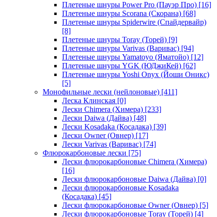
Плетеные шнуры Power Pro (Пауэр Про)
[16]
Плетеные шнуры Scorana (Скорана)
[68]
Плетеные шнуры Spiderwire (Спайдервайр)
[8]
Плетеные шнуры Toray (Торей)
[9]
Плетеные шнуры Varivas (Варивас)
[94]
Плетеные шнуры Yamatoyo (Яматойо)
[12]
Плетеные шнуры YGK (ЮДжиКей)
[62]
Плетеные шнуры Yoshi Onyx (Йоши Оникс)
[5]
Монофильные лески (нейлоновые)
[411]
Леска Клинская
[0]
Лески Chimera (Химера)
[233]
Лески Daiwa (Дайва)
[48]
Лески Kosadaka (Косадака)
[39]
Лески Owner (Овнер)
[17]
Лески Varivas (Варивас)
[74]
Флюрокарбоновые лески
[75]
Лески флюрокарбоновые Chimera (Химера)
[16]
Лески флюрокарбоновые Daiwa (Дайва)
[0]
Лески флюрокарбоновые Kosadaka
(Косадака)
[45]
Лески флюрокарбоновые Owner (Овнер)
[5]
Лески флюрокарбоновые Toray (Торей)
[4]