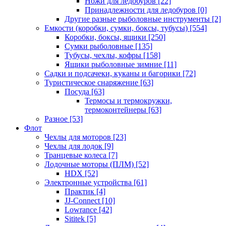
Ножи для ледобуров
[22]
Принадлежности для ледобуров
[0]
Другие разные рыболовные инструменты
[2]
Емкости (коробки, сумки, боксы, тубусы)
[554]
Коробки, боксы, ящики
[250]
Сумки рыболовные
[135]
Тубусы, чехлы, кофры
[158]
Ящики рыболовные зимние
[11]
Садки и подсачеки, куканы и багорики
[72]
Туристическое снаряжение
[63]
Посуда
[63]
Термосы и термокружки,
термоконтейнеры
[63]
Разное
[53]
Флот
Чехлы для моторов
[23]
Чехлы для лодок
[9]
Транцевые колеса
[7]
Лодочные моторы (ПЛМ)
[52]
HDX
[52]
Электронные устройства
[61]
Практик
[4]
JJ-Connect
[10]
Lowrance
[42]
Sititek
[5]