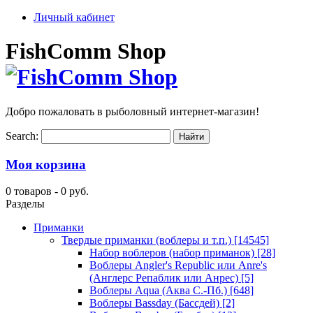
Личный кабинет
FishComm Shop
Добро пожаловать в рыболовный интернет-магазин!
Search:
Моя корзина
0 товаров -
0 руб.
Разделы
Приманки
Твердые приманки (воблеры и т.п.)
[14545]
Набор воблеров (набор приманок)
[28]
Воблеры Angler's Republic или Anre's
(Англерс Репаблик или Анрес)
[5]
Воблеры Aqua (Аква С.-Пб.)
[648]
Воблеры Bassday (Бассдей)
[2]