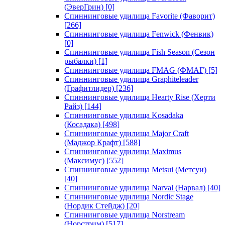
(ЭверГрин)
[0]
Спиннинговые удилища Favorite (Фаворит)
[266]
Спиннинговые удилища Fenwick (Фенвик)
[0]
Спиннинговые удилища Fish Season (Сезон
рыбалки)
[1]
Спиннинговые удилища FMAG (ФМАГ)
[5]
Спиннинговые удилища Graphiteleader
(Графитлидер)
[236]
Спиннинговые удилища Hearty Rise (Херти
Райз)
[144]
Спиннинговые удилища Kosadaka
(Косадака)
[498]
Спиннинговые удилища Major Craft
(Маджор Крафт)
[588]
Спиннинговые удилища Maximus
(Максимус)
[552]
Спиннинговые удилища Metsui (Метсуи)
[40]
Спиннинговые удилища Narval (Нарвал)
[40]
Спиннинговые удилища Nordic Stage
(Нордик Стейдж)
[20]
Спиннинговые удилища Norstream
(Норстрим)
[517]