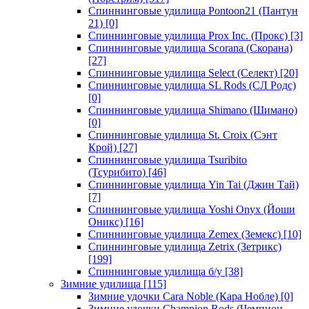
Спиннинговые удилища Pontoon21 (Пантун
21)
[0]
Спиннинговые удилища Prox Inc. (Прокс)
[3]
Спиннинговые удилища Scorana (Скорана)
[27]
Спиннинговые удилища Select (Селект)
[20]
Спиннинговые удилища SL Rods (СЛ Родс)
[0]
Спиннинговые удилища Shimano (Шимано)
[0]
Спиннинговые удилища St. Croix (Сэнт
Крой)
[27]
Спиннинговые удилища Tsuribito
(Тсурибито)
[46]
Спиннинговые удилища Yin Tai (Джин Тай)
[7]
Спиннинговые удилища Yoshi Onyx (Йоши
Оникс)
[16]
Спиннинговые удилища Zemex (Земекс)
[10]
Спиннинговые удилища Zetrix (Зетрикс)
[199]
Спиннинговые удилища б/у
[38]
Зимние удилища
[115]
Зимние удочки Cara Noble (Кара Нобле)
[0]
Зимние удочки Champion Rods (Чемпион