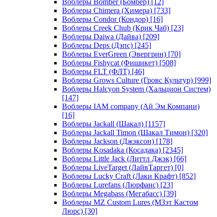
Воблеры Bomber (Бомбер)
[12]
Воблеры Chimera (Химера)
[733]
Воблеры Condor (Кондор)
[16]
Воблеры Creek Chub (Крик Чаб)
[23]
Воблеры Daiwa (Дайва)
[209]
Воблеры Deps (Дэпс)
[245]
Воблеры EverGreen (Эвергрин)
[70]
Воблеры Fishycat (Фишикет)
[508]
Воблеры FLT (ФЛТ)
[46]
Воблеры Grows Culture (Гровс Культур)
[999]
Воблеры Halcyon System (Хальцион Систем)
[147]
Воблеры IAM company (Ай Эм Компани)
[16]
Воблеры Jackall (Шакал)
[1157]
Воблеры Jackall Timon (Шакал Тимон)
[320]
Воблеры Jackson (Джэксон)
[178]
Воблеры Kosadaka (Косадака)
[2345]
Воблеры Little Jack (Литтл Джэк)
[66]
Воблеры LiveTarget (ЛайвТаргет)
[0]
Воблеры Lucky Craft (Лаки Крафт)
[852]
Воблеры Lurefans (Люрфанс)
[23]
Воблеры Megabass (Мегабасс)
[39]
Воблеры MZ Custom Lures (МЗэт Кастом
Люрс)
[30]