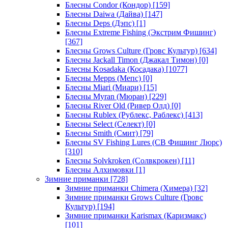
Блесны Condor (Кондор)
[159]
Блесны Daiwa (Дайва)
[147]
Блесны Deps (Дэпс)
[1]
Блесны Extreme Fishing (Экстрим Фишинг)
[367]
Блесны Grows Culture (Гровс Культур)
[634]
Блесны Jackall Timon (Джакал Тимон)
[0]
Блесны Kosadaka (Косадака)
[1077]
Блесны Mepps (Мепс)
[0]
Блесны Miari (Миари)
[15]
Блесны Myran (Мюран)
[229]
Блесны River Old (Ривер Олд)
[0]
Блесны Rublex (Рублекс, Раблекс)
[413]
Блесны Select (Селект)
[0]
Блесны Smith (Смит)
[79]
Блесны SV Fishing Lures (СВ Фишинг Люрс)
[310]
Блесны Solvkroken (Солвкрокен)
[11]
Блесны Алхимовки
[1]
Зимние приманки
[728]
Зимние приманки Chimera (Химера)
[32]
Зимние приманки Grows Culture (Гровс
Культур)
[194]
Зимние приманки Karismax (Каризмакс)
[101]