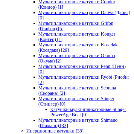
Мультипликаторные катушки Condor
(Кондор)
[1]
Мультипликаторные катушки Daiwa (Дайва)
[0]
Мультипликаторные катушки Grifon
(Грифон)
[5]
Мультипликаторные катушки Konger
(Конгер)
[1]
Мультипликаторные катушки Kosadaka
(Косадака)
[29]
Мультипликаторные катушки Okuma
(Окума)
[2]
Мультипликаторные катушки Penn (Пенн)
[0]
Мультипликаторные катушки Ryobi (Риоби)
[2]
Мультипликаторные катушки Scorana
(Скорана)
[2]
Мультипликаторные катушки Stinger
(Стингер)
[0]
Катушки мультипликаторные Stinger
PowerAge Boat
[0]
Мультипликаторные катушки Shimano
(Шимано)
[33]
Инерционные катушки
[38]