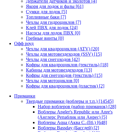
Держатели датчиков и эхолотов
[4]
Якоря для лодок и фалы
[61]
Сумки для лодок
[5]
Топливные баки
[7]
Чехлы для гидроциклов
[7]
Клей ПВХ для лодок
[24]
Насосы для лодок ПВХ
[0]
Гребные винты
[0]
Офф роуд
Чехлы для квадроциклов (ATV)
[20]
Чехлы для мотовездеходов (SSV)
[15]
Чехлы для снегоходов
[42]
Кофры для квадроциклов (текстиль)
[18]
Кабины для мотовездеходов
[13]
Кофры для снегоходов (текстиль)
[15]
Чехлы для мотоциклов
[0]
Кофры для квадроциклов (пластик)
[2]
Приманки
Твердые приманки (воблеры и т.п.)
[14545]
Набор воблеров (набор приманок)
[28]
Воблеры Angler's Republic или Anre's
(Англерс Репаблик или Анрес)
[5]
Воблеры Aqua (Аква С.-Пб.)
[648]
Воблеры Bassday (Бассдей)
[2]