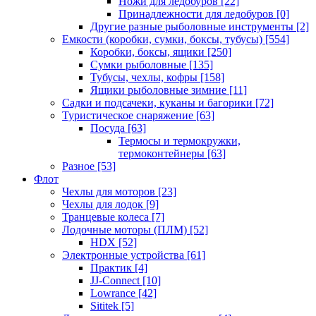
Ножи для ледобуров
[22]
Принадлежности для ледобуров
[0]
Другие разные рыболовные инструменты
[2]
Емкости (коробки, сумки, боксы, тубусы)
[554]
Коробки, боксы, ящики
[250]
Сумки рыболовные
[135]
Тубусы, чехлы, кофры
[158]
Ящики рыболовные зимние
[11]
Садки и подсачеки, куканы и багорики
[72]
Туристическое снаряжение
[63]
Посуда
[63]
Термосы и термокружки,
термоконтейнеры
[63]
Разное
[53]
Флот
Чехлы для моторов
[23]
Чехлы для лодок
[9]
Транцевые колеса
[7]
Лодочные моторы (ПЛМ)
[52]
HDX
[52]
Электронные устройства
[61]
Практик
[4]
JJ-Connect
[10]
Lowrance
[42]
Sititek
[5]