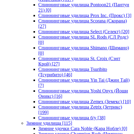
Спиннинговые удилища Pontoon21 (Пантун
21)
[0]
Спиннинговые удилища Prox Inc. (Прокс)
[3]
Спиннинговые удилища Scorana (Скорана)
[27]
Спиннинговые удилища Select (Селект)
[20]
Спиннинговые удилища SL Rods (СЛ Родс)
[0]
Спиннинговые удилища Shimano (Шимано)
[0]
Спиннинговые удилища St. Croix (Сэнт
Крой)
[27]
Спиннинговые удилища Tsuribito
(Тсурибито)
[46]
Спиннинговые удилища Yin Tai (Джин Тай)
[7]
Спиннинговые удилища Yoshi Onyx (Йоши
Оникс)
[16]
Спиннинговые удилища Zemex (Земекс)
[10]
Спиннинговые удилища Zetrix (Зетрикс)
[199]
Спиннинговые удилища б/у
[38]
Зимние удилища
[115]
Зимние удочки Cara Noble (Кара Нобле)
[0]
Зимние удочки Champion Rods (Чемпион