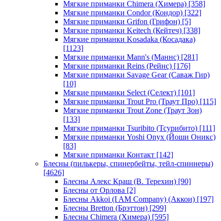
Мягкие приманки Chimera (Химера)
[358]
Мягкие приманки Condor (Кондор)
[322]
Мягкие приманки Grifon (Грифон)
[5]
Мягкие приманки Keitech (Кейтеч)
[338]
Мягкие приманки Kosadaka (Косадака)
[1123]
Мягкие приманки Mann's (Маннс)
[281]
Мягкие приманки Reins (Рейнс)
[176]
Мягкие приманки Savage Gear (Саваж Гир)
[10]
Мягкие приманки Select (Селект)
[101]
Мягкие приманки Trout Pro (Траут Про)
[115]
Мягкие приманки Trout Zone (Траут Зон)
[133]
Мягкие приманки Tsuribito (Тсурибито)
[111]
Мягкие приманки Yoshi Onyx (Йоши Оникс)
[83]
Мягкие приманки Контакт
[142]
Блесны (пилькеры, спинербейты, тейл-спиннеры)
[4626]
Блесны Алекс Краш (В. Терехин)
[90]
Блесны от Орлова
[2]
Блесны Akkoi (I AM Company) (Аккои)
[197]
Блесны Bretton (Брэттон)
[299]
Блесны Chimera (Химера)
[595]