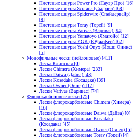
Плетеные шнуры Power Pro (Пауэр Про)
[16]
Плетеные шнуры Scorana (Скорана)
[68]
Плетеные шнуры Spiderwire (Спайдервайр)
[8]
Плетеные шнуры Toray (Торей)
[9]
Плетеные шнуры Varivas (Варивас)
[94]
Плетеные шнуры Yamatoyo (Яматойо)
[12]
Плетеные шнуры YGK (ЮДжиКей)
[62]
Плетеные шнуры Yoshi Onyx (Йоши Оникс)
[5]
Монофильные лески (нейлоновые)
[411]
Леска Клинская
[0]
Лески Chimera (Химера)
[233]
Лески Daiwa (Дайва)
[48]
Лески Kosadaka (Косадака)
[39]
Лески Owner (Овнер)
[17]
Лески Varivas (Варивас)
[74]
Флюрокарбоновые лески
[75]
Лески флюрокарбоновые Chimera (Химера)
[16]
Лески флюрокарбоновые Daiwa (Дайва)
[0]
Лески флюрокарбоновые Kosadaka
(Косадака)
[45]
Лески флюрокарбоновые Owner (Овнер)
[5]
Лески флюрокарбоновые Toray (Торей)
[4]