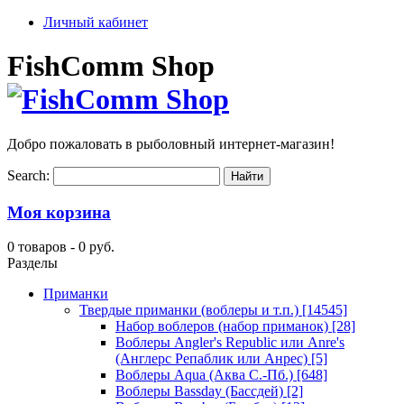
Личный кабинет
FishComm Shop
Добро пожаловать в рыболовный интернет-магазин!
Search:
Моя корзина
0 товаров -
0 руб.
Разделы
Приманки
Твердые приманки (воблеры и т.п.)
[14545]
Набор воблеров (набор приманок)
[28]
Воблеры Angler's Republic или Anre's
(Англерс Репаблик или Анрес)
[5]
Воблеры Aqua (Аква С.-Пб.)
[648]
Воблеры Bassday (Бассдей)
[2]