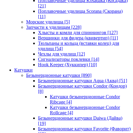
Поплавочные удилища Kosadaka (Косадака)
[21]
Поплавочные удилища Scorana (Скорана)
[11]
Морские удилища
[5]
Запчасти к удилищам
[228]
Хлысты и комли для спиннингов
[127]
Вершинки для фидера (квивертип)
[11]
Тюльпаны и кольца (вставки колец) для
удилищ
[54]
Чехлы для удилищ
[12]
Сигнализаторы поклевки
[14]
Hook Keeper (Хуккипер)
[10]
Катушки
Безынерционные катушки
[890]
Безынерционные катушки Aqua (Аква)
[51]
Безынерционные катушки Condor (Кондор)
[8]
Катушки безынерционные Condor
Ribcage
[4]
Катушки безынерционные Condor
Rollcage
[4]
Безынерционные катушки Daiwa (Дайва)
[19]
Безынерционные катушки Favorite (Фаворит)