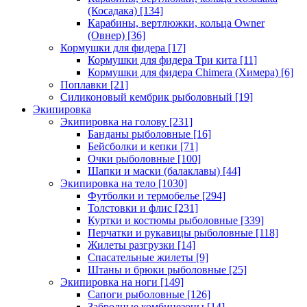
(Косадака)
[134]
Карабины, вертлюжки, кольца Owner
(Овнер)
[36]
Кормушки для фидера
[17]
Кормушки для фидера Три кита
[11]
Кормушки для фидера Chimera (Химера)
[6]
Поплавки
[21]
Силиконовый кембрик рыболовный
[19]
Экипировка
Экипировка на голову
[231]
Банданы рыболовные
[16]
Бейсболки и кепки
[71]
Очки рыболовные
[100]
Шапки и маски (балаклавы)
[44]
Экипировка на тело
[1030]
Футболки и термобелье
[294]
Толстовки и флис
[231]
Куртки и костюмы рыболовные
[339]
Перчатки и рукавицы рыболовные
[118]
Жилеты разгрузки
[14]
Спасательные жилеты
[9]
Штаны и брюки рыболовные
[25]
Экипировка на ноги
[149]
Сапоги рыболовные
[126]
Забродные комбинезоны
[14]