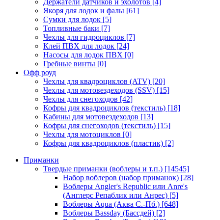
Держатели датчиков и эхолотов
[4]
Якоря для лодок и фалы
[61]
Сумки для лодок
[5]
Топливные баки
[7]
Чехлы для гидроциклов
[7]
Клей ПВХ для лодок
[24]
Насосы для лодок ПВХ
[0]
Гребные винты
[0]
Офф роуд
Чехлы для квадроциклов (ATV)
[20]
Чехлы для мотовездеходов (SSV)
[15]
Чехлы для снегоходов
[42]
Кофры для квадроциклов (текстиль)
[18]
Кабины для мотовездеходов
[13]
Кофры для снегоходов (текстиль)
[15]
Чехлы для мотоциклов
[0]
Кофры для квадроциклов (пластик)
[2]
Приманки
Твердые приманки (воблеры и т.п.)
[14545]
Набор воблеров (набор приманок)
[28]
Воблеры Angler's Republic или Anre's
(Англерс Репаблик или Анрес)
[5]
Воблеры Aqua (Аква С.-Пб.)
[648]
Воблеры Bassday (Бассдей)
[2]