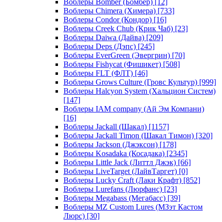
Воблеры Bomber (Бомбер)
[12]
Воблеры Chimera (Химера)
[733]
Воблеры Condor (Кондор)
[16]
Воблеры Creek Chub (Крик Чаб)
[23]
Воблеры Daiwa (Дайва)
[209]
Воблеры Deps (Дэпс)
[245]
Воблеры EverGreen (Эвергрин)
[70]
Воблеры Fishycat (Фишикет)
[508]
Воблеры FLT (ФЛТ)
[46]
Воблеры Grows Culture (Гровс Культур)
[999]
Воблеры Halcyon System (Хальцион Систем)
[147]
Воблеры IAM company (Ай Эм Компани)
[16]
Воблеры Jackall (Шакал)
[1157]
Воблеры Jackall Timon (Шакал Тимон)
[320]
Воблеры Jackson (Джэксон)
[178]
Воблеры Kosadaka (Косадака)
[2345]
Воблеры Little Jack (Литтл Джэк)
[66]
Воблеры LiveTarget (ЛайвТаргет)
[0]
Воблеры Lucky Craft (Лаки Крафт)
[852]
Воблеры Lurefans (Люрфанс)
[23]
Воблеры Megabass (Мегабасс)
[39]
Воблеры MZ Custom Lures (МЗэт Кастом
Люрс)
[30]