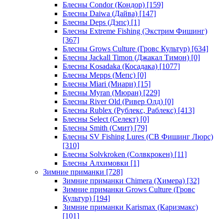
Блесны Condor (Кондор)
[159]
Блесны Daiwa (Дайва)
[147]
Блесны Deps (Дэпс)
[1]
Блесны Extreme Fishing (Экстрим Фишинг)
[367]
Блесны Grows Culture (Гровс Культур)
[634]
Блесны Jackall Timon (Джакал Тимон)
[0]
Блесны Kosadaka (Косадака)
[1077]
Блесны Mepps (Мепс)
[0]
Блесны Miari (Миари)
[15]
Блесны Myran (Мюран)
[229]
Блесны River Old (Ривер Олд)
[0]
Блесны Rublex (Рублекс, Раблекс)
[413]
Блесны Select (Селект)
[0]
Блесны Smith (Смит)
[79]
Блесны SV Fishing Lures (СВ Фишинг Люрс)
[310]
Блесны Solvkroken (Солвкрокен)
[11]
Блесны Алхимовки
[1]
Зимние приманки
[728]
Зимние приманки Chimera (Химера)
[32]
Зимние приманки Grows Culture (Гровс
Культур)
[194]
Зимние приманки Karismax (Каризмакс)
[101]