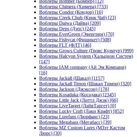
Воблеры Bomber (Бомбер)
[12]
Воблеры Chimera (Химера)
[733]
Воблеры Condor (Кондор)
[16]
Воблеры Creek Chub (Крик Чаб)
[23]
Воблеры Daiwa (Дайва)
[209]
Воблеры Deps (Дэпс)
[245]
Воблеры EverGreen (Эвергрин)
[70]
Воблеры Fishycat (Фишикет)
[508]
Воблеры FLT (ФЛТ)
[46]
Воблеры Grows Culture (Гровс Культур)
[999]
Воблеры Halcyon System (Хальцион Систем)
[147]
Воблеры IAM company (Ай Эм Компани)
[16]
Воблеры Jackall (Шакал)
[1157]
Воблеры Jackall Timon (Шакал Тимон)
[320]
Воблеры Jackson (Джэксон)
[178]
Воблеры Kosadaka (Косадака)
[2345]
Воблеры Little Jack (Литтл Джэк)
[66]
Воблеры LiveTarget (ЛайвТаргет)
[0]
Воблеры Lucky Craft (Лаки Крафт)
[852]
Воблеры Lurefans (Люрфанс)
[23]
Воблеры Megabass (Мегабасс)
[39]
Воблеры MZ Custom Lures (МЗэт Кастом
Люрс)
[30]