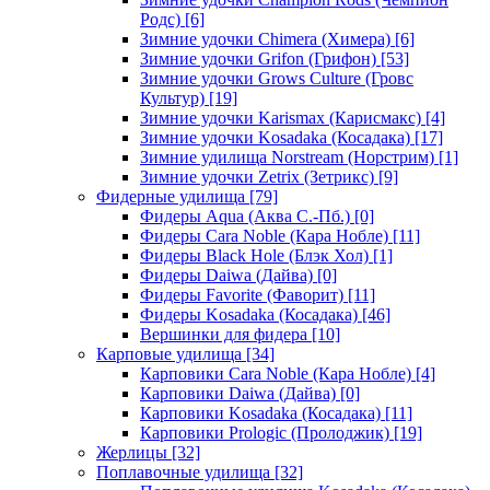
Родс)
[6]
Зимние удочки Chimera (Химера)
[6]
Зимние удочки Grifon (Грифон)
[53]
Зимние удочки Grows Culture (Гровс
Культур)
[19]
Зимние удочки Karismax (Карисмакс)
[4]
Зимние удочки Kosadaka (Косадака)
[17]
Зимние удилища Norstream (Норстрим)
[1]
Зимние удочки Zetrix (Зетрикс)
[9]
Фидерные удилища
[79]
Фидеры Aqua (Аква С.-Пб.)
[0]
Фидеры Cara Noble (Кара Нобле)
[11]
Фидеры Black Hole (Блэк Хол)
[1]
Фидеры Daiwa (Дайва)
[0]
Фидеры Favorite (Фаворит)
[11]
Фидеры Kosadaka (Косадака)
[46]
Вершинки для фидера
[10]
Карповые удилища
[34]
Карповики Cara Noble (Кара Нобле)
[4]
Карповики Daiwa (Дайва)
[0]
Карповики Kosadaka (Косадака)
[11]
Карповики Prologic (Пролоджик)
[19]
Жерлицы
[32]
Поплавочные удилища
[32]