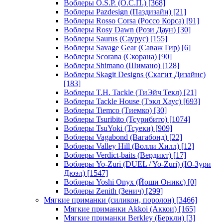
Воблеры O.S.P. (О.С.П.)
[368]
Воблеры Pazdesign (Паздизайн)
[21]
Воблеры Rosso Corsa (Россо Корса)
[91]
Воблеры Rosy Dawn (Рози Даун)
[30]
Воблеры Saurus (Саурус)
[155]
Воблеры Savage Gear (Саваж Гир)
[6]
Воблеры Scorana (Скорана)
[90]
Воблеры Shimano (Шимано)
[128]
Воблеры Skagit Designs (Скагит Дизайнс)
[183]
Воблеры T.H. Tackle (ТиЭйч Текл)
[21]
Воблеры Tackle House (Тэкл Хаус)
[693]
Воблеры Tiemco (Тиемко)
[30]
Воблеры Tsuribito (Тсурибито)
[1074]
Воблеры TsuYoki (Тсуеки)
[909]
Воблеры Vagabond (Вагабонд)
[22]
Воблеры Valley Hill (Волли Хилл)
[12]
Воблеры Verdict-baits (Вердикт)
[17]
Воблеры Yo-Zuri (DUEL / Yo-Zuri) (Ю-Зури
Дюэл)
[1547]
Воблеры Yoshi Onyx (Йоши Оникс)
[0]
Воблеры Zenith (Зенич)
[299]
Мягкие приманки (силикон, поролон)
[3466]
Мягкие приманки Akkoi (Аккои)
[165]
Мягкие приманки Berkley (Беркли)
[3]