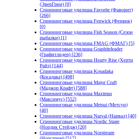
(ЭверГрин)
[0]
Спиннинговые удилища Favorite (Фаворит)
[266]
Спиннинговые удилища Fenwick (Фенвик)
[0]
Спиннинговые удилища Fish Season (Сезон
рыбалки)
[1]
Спиннинговые удилища FMAG (ФМАГ)
[5]
Спиннинговые удилища Graphiteleader
(Графитлидер)
[236]
Спиннинговые удилища Hearty Rise (Херти
Райз)
[144]
Спиннинговые удилища Kosadaka
(Косадака)
[498]
Спиннинговые удилища Major Craft
(Маджор Крафт)
[588]
Спиннинговые удилища Maximus
(Максимус)
[552]
Спиннинговые удилища Metsui (Метсуи)
[40]
Спиннинговые удилища Narval (Нарвал)
[40]
Спиннинговые удилища Nordic Stage
(Нордик Стейдж)
[20]
Спиннинговые удилища Norstream
(Норстрим)
[517]