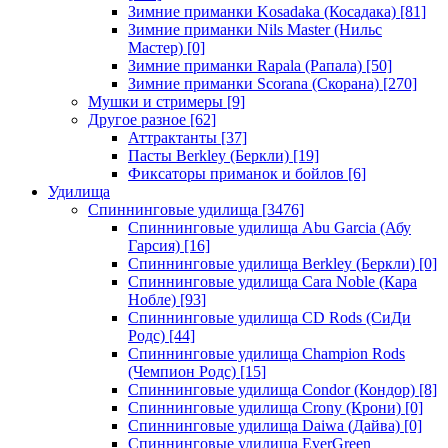
Зимние приманки Kosadaka (Косадака)
[81]
Зимние приманки Nils Master (Нильс
Мастер)
[0]
Зимние приманки Rapala (Рапала)
[50]
Зимние приманки Scorana (Скорана)
[270]
Мушки и стримеры
[9]
Другое разное
[62]
Аттрактанты
[37]
Пасты Berkley (Беркли)
[19]
Фиксаторы приманок и бойлов
[6]
Удилища
Спиннинговые удилища
[3476]
Спиннинговые удилища Abu Garcia (Абу
Гарсия)
[16]
Спиннинговые удилища Berkley (Беркли)
[0]
Спиннинговые удилища Cara Noble (Кара
Нобле)
[93]
Спиннинговые удилища CD Rods (СиДи
Родс)
[44]
Спиннинговые удилища Champion Rods
(Чемпион Родс)
[15]
Спиннинговые удилища Condor (Кондор)
[8]
Спиннинговые удилища Crony (Крони)
[0]
Спиннинговые удилища Daiwa (Дайва)
[0]
Спиннинговые удилища EverGreen