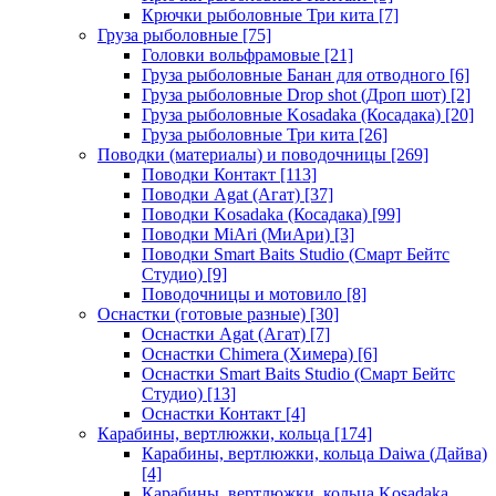
Крючки рыболовные Три кита
[7]
Груза рыболовные
[75]
Головки вольфрамовые
[21]
Груза рыболовные Банан для отводного
[6]
Груза рыболовные Drop shot (Дроп шот)
[2]
Груза рыболовные Kosadaka (Косадака)
[20]
Груза рыболовные Три кита
[26]
Поводки (материалы) и поводочницы
[269]
Поводки Контакт
[113]
Поводки Agat (Агат)
[37]
Поводки Kosadaka (Косадака)
[99]
Поводки MiAri (МиАри)
[3]
Поводки Smart Baits Studio (Смарт Бейтс
Студио)
[9]
Поводочницы и мотовило
[8]
Оснастки (готовые разные)
[30]
Оснастки Agat (Агат)
[7]
Оснастки Chimera (Химера)
[6]
Оснастки Smart Baits Studio (Смарт Бейтс
Студио)
[13]
Оснастки Контакт
[4]
Карабины, вертлюжки, кольца
[174]
Карабины, вертлюжки, кольца Daiwa (Дайва)
[4]
Карабины, вертлюжки, кольца Kosadaka