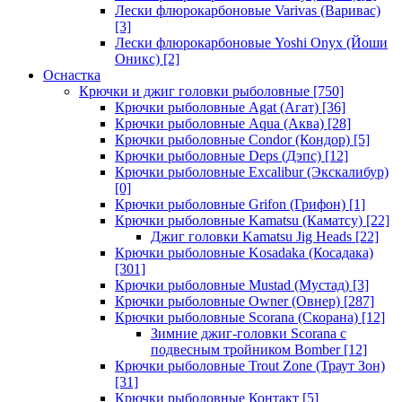
Лески флюрокарбоновые Varivas (Варивас)
[3]
Лески флюрокарбоновые Yoshi Onyx (Йоши
Оникс)
[2]
Оснастка
Крючки и джиг головки рыболовные
[750]
Крючки рыболовные Agat (Агат)
[36]
Крючки рыболовные Aqua (Аква)
[28]
Крючки рыболовные Condor (Кондор)
[5]
Крючки рыболовные Deps (Дэпс)
[12]
Крючки рыболовные Excalibur (Экскалибур)
[0]
Крючки рыболовные Grifon (Грифон)
[1]
Крючки рыболовные Kamatsu (Каматсу)
[22]
Джиг головки Kamatsu Jig Heads
[22]
Крючки рыболовные Kosadaka (Косадака)
[301]
Крючки рыболовные Mustad (Мустад)
[3]
Крючки рыболовные Owner (Овнер)
[287]
Крючки рыболовные Scorana (Скорана)
[12]
Зимние джиг-головки Scorana с
подвесным тройником Bomber
[12]
Крючки рыболовные Trout Zone (Траут Зон)
[31]
Крючки рыболовные Контакт
[5]