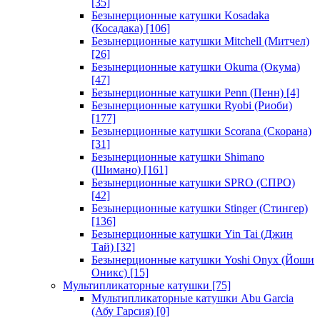
[35]
Безынерционные катушки Kosadaka
(Косадака)
[106]
Безынерционные катушки Mitchell (Митчел)
[26]
Безынерционные катушки Okuma (Окума)
[47]
Безынерционные катушки Penn (Пенн)
[4]
Безынерционные катушки Ryobi (Риоби)
[177]
Безынерционные катушки Scorana (Скорана)
[31]
Безынерционные катушки Shimano
(Шимано)
[161]
Безынерционные катушки SPRO (СПРО)
[42]
Безынерционные катушки Stinger (Стингер)
[136]
Безынерционные катушки Yin Tai (Джин
Тай)
[32]
Безынерционные катушки Yoshi Onyx (Йоши
Оникс)
[15]
Мультипликаторные катушки
[75]
Мультипликаторные катушки Abu Garcia
(Абу Гарсия)
[0]