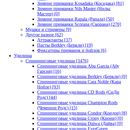
Зимние приманки Kosadaka (Косадака)
[81]
Зимние приманки Nils Master (Нильс
Мастер)
[0]
Зимние приманки Rapala (Рапала)
[50]
Зимние приманки Scorana (Скорана)
[270]
Мушки и стримеры
[9]
Другое разное
[62]
Аттрактанты
[37]
Пасты Berkley (Беркли)
[19]
Фиксаторы приманок и бойлов
[6]
Удилища
Спиннинговые удилища
[3476]
Спиннинговые удилища Abu Garcia (Абу
Гарсия)
[16]
Спиннинговые удилища Berkley (Беркли)
[0]
Спиннинговые удилища Cara Noble (Кара
Нобле)
[93]
Спиннинговые удилища CD Rods (СиДи
Родс)
[44]
Спиннинговые удилища Champion Rods
(Чемпион Родс)
[15]
Спиннинговые удилища Condor (Кондор)
[8]
Спиннинговые удилища Crony (Крони)
[0]
Спиннинговые удилища Daiwa (Дайва)
[0]
Спиннинговые удилища EverGreen