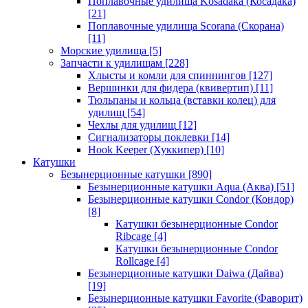
Поплавочные удилища Kosadaka (Косадака)
[21]
Поплавочные удилища Scorana (Скорана)
[11]
Морские удилища
[5]
Запчасти к удилищам
[228]
Хлысты и комли для спиннингов
[127]
Вершинки для фидера (квивертип)
[11]
Тюльпаны и кольца (вставки колец) для
удилищ
[54]
Чехлы для удилищ
[12]
Сигнализаторы поклевки
[14]
Hook Keeper (Хуккипер)
[10]
Катушки
Безынерционные катушки
[890]
Безынерционные катушки Aqua (Аква)
[51]
Безынерционные катушки Condor (Кондор)
[8]
Катушки безынерционные Condor
Ribcage
[4]
Катушки безынерционные Condor
Rollcage
[4]
Безынерционные катушки Daiwa (Дайва)
[19]
Безынерционные катушки Favorite (Фаворит)