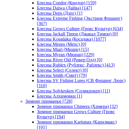
Блесны Condor (Кондор)
[159]
Блесны Daiwa (Дайва)
[147]
Блесны Deps (Дэпс)
[1]
Блесны Extreme Fishing (Экстрим Фишинг)
[367]
Блесны Grows Culture (Гровс Культур)
[634]
Блесны Jackall Timon (Джакал Тимон)
[0]
Блесны Kosadaka (Косадака)
[1077]
Блесны Mepps (Мепс)
[0]
Блесны Miari (Миари)
[15]
Блесны Myran (Мюран)
[229]
Блесны River Old (Ривер Олд)
[0]
Блесны Rublex (Рублекс, Раблекс)
[413]
Блесны Select (Селект)
[0]
Блесны Smith (Смит)
[79]
Блесны SV Fishing Lures (СВ Фишинг Люрс)
[310]
Блесны Solvkroken (Солвкрокен)
[11]
Блесны Алхимовки
[1]
Зимние приманки
[728]
Зимние приманки Chimera (Химера)
[32]
Зимние приманки Grows Culture (Гровс
Культур)
[194]
Зимние приманки Karismax (Каризмакс)
[101]