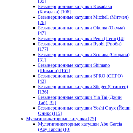
[35]
Безынерционные катушки Kosadaka
(Косадака)
[106]
Безынерционные катушки Mitchell (Митчел)
[26]
Безынерционные катушки Okuma (Окума)
[47]
Безынерционные катушки Penn (Пенн)
[4]
Безынерционные катушки Ryobi (Риоби)
[177]
Безынерционные катушки Scorana (Скорана)
[31]
Безынерционные катушки Shimano
(Шимано)
[161]
Безынерционные катушки SPRO (СПРО)
[42]
Безынерционные катушки Stinger (Стингер)
[136]
Безынерционные катушки Yin Tai (Джин
Тай)
[32]
Безынерционные катушки Yoshi Onyx (Йоши
Оникс)
[15]
Мультипликаторные катушки
[75]
Мультипликаторные катушки Abu Garcia
(Абу Гарсия)
[0]