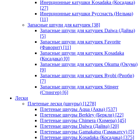
Инерционные катушки Kosadaka (Косадака)
[27]
Инерционные катушки Русснасть (Нельма)
[11]
Запасные шпули для катушек
[38]
Запасные шпули для катушек Daiwa (Дайва)
[5]
Запасные шпули для катушек Favorite
(Фаворит)
[11]
Запасные шпули для катушек Kosadaka
(Косадака)
[0]
Запасные шпули для катушек Okuma (Окума)
[9]
Запасные шпули для катушек Ryobi (Риоби)
[7]
Запасные шпули для катушек Stinger
(Стингер)
[6]
Лески
Плетеные лески (шнуры)
[1278]
Плетеные шнуры Aqua (Аква)
[537]
Плетеные шнуры Berkley (Беркли)
[22]
Плетеные шнуры Chimera (Химера)
[45]
Плетеные шнуры Daiwa (Дайва)
[20]
Плетеные шнуры Gamakatsu (Гамакатсу)
[5]
Плетеные шнуры Kosadaka (Косадака)
[375]