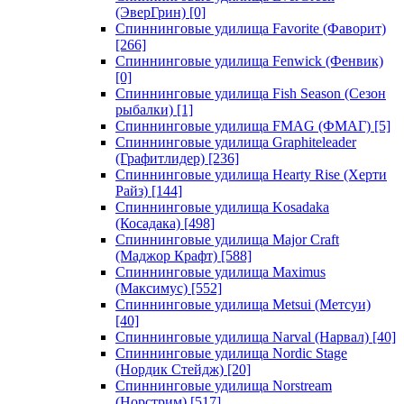
(ЭверГрин)
[0]
Спиннинговые удилища Favorite (Фаворит)
[266]
Спиннинговые удилища Fenwick (Фенвик)
[0]
Спиннинговые удилища Fish Season (Сезон
рыбалки)
[1]
Спиннинговые удилища FMAG (ФМАГ)
[5]
Спиннинговые удилища Graphiteleader
(Графитлидер)
[236]
Спиннинговые удилища Hearty Rise (Херти
Райз)
[144]
Спиннинговые удилища Kosadaka
(Косадака)
[498]
Спиннинговые удилища Major Craft
(Маджор Крафт)
[588]
Спиннинговые удилища Maximus
(Максимус)
[552]
Спиннинговые удилища Metsui (Метсуи)
[40]
Спиннинговые удилища Narval (Нарвал)
[40]
Спиннинговые удилища Nordic Stage
(Нордик Стейдж)
[20]
Спиннинговые удилища Norstream
(Норстрим)
[517]