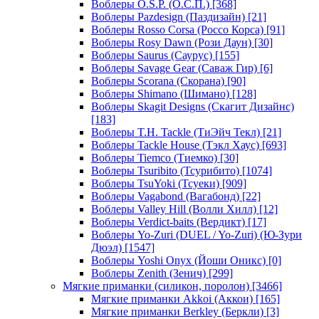
Воблеры O.S.P. (О.С.П.)
[368]
Воблеры Pazdesign (Паздизайн)
[21]
Воблеры Rosso Corsa (Россо Корса)
[91]
Воблеры Rosy Dawn (Рози Даун)
[30]
Воблеры Saurus (Саурус)
[155]
Воблеры Savage Gear (Саваж Гир)
[6]
Воблеры Scorana (Скорана)
[90]
Воблеры Shimano (Шимано)
[128]
Воблеры Skagit Designs (Скагит Дизайнс)
[183]
Воблеры T.H. Tackle (ТиЭйч Текл)
[21]
Воблеры Tackle House (Тэкл Хаус)
[693]
Воблеры Tiemco (Тиемко)
[30]
Воблеры Tsuribito (Тсурибито)
[1074]
Воблеры TsuYoki (Тсуеки)
[909]
Воблеры Vagabond (Вагабонд)
[22]
Воблеры Valley Hill (Волли Хилл)
[12]
Воблеры Verdict-baits (Вердикт)
[17]
Воблеры Yo-Zuri (DUEL / Yo-Zuri) (Ю-Зури
Дюэл)
[1547]
Воблеры Yoshi Onyx (Йоши Оникс)
[0]
Воблеры Zenith (Зенич)
[299]
Мягкие приманки (силикон, поролон)
[3466]
Мягкие приманки Akkoi (Аккои)
[165]
Мягкие приманки Berkley (Беркли)
[3]