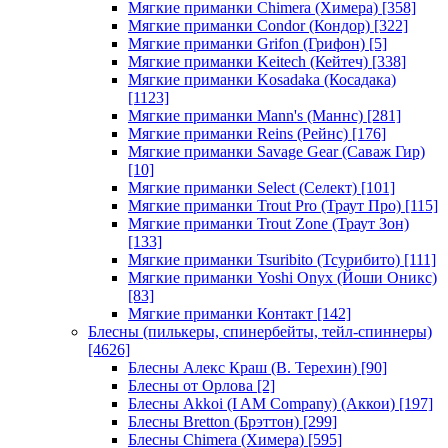
Мягкие приманки Chimera (Химера)
[358]
Мягкие приманки Condor (Кондор)
[322]
Мягкие приманки Grifon (Грифон)
[5]
Мягкие приманки Keitech (Кейтеч)
[338]
Мягкие приманки Kosadaka (Косадака)
[1123]
Мягкие приманки Mann's (Маннс)
[281]
Мягкие приманки Reins (Рейнс)
[176]
Мягкие приманки Savage Gear (Саваж Гир)
[10]
Мягкие приманки Select (Селект)
[101]
Мягкие приманки Trout Pro (Траут Про)
[115]
Мягкие приманки Trout Zone (Траут Зон)
[133]
Мягкие приманки Tsuribito (Тсурибито)
[111]
Мягкие приманки Yoshi Onyx (Йоши Оникс)
[83]
Мягкие приманки Контакт
[142]
Блесны (пилькеры, спинербейты, тейл-спиннеры)
[4626]
Блесны Алекс Краш (В. Терехин)
[90]
Блесны от Орлова
[2]
Блесны Akkoi (I AM Company) (Аккои)
[197]
Блесны Bretton (Брэттон)
[299]
Блесны Chimera (Химера)
[595]