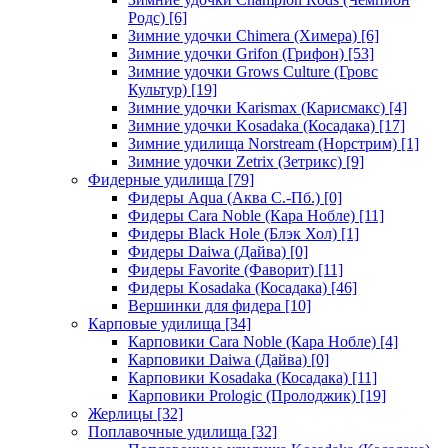
Родс)
[6]
Зимние удочки Chimera (Химера)
[6]
Зимние удочки Grifon (Грифон)
[53]
Зимние удочки Grows Culture (Гровс
Культур)
[19]
Зимние удочки Karismax (Карисмакс)
[4]
Зимние удочки Kosadaka (Косадака)
[17]
Зимние удилища Norstream (Норстрим)
[1]
Зимние удочки Zetrix (Зетрикс)
[9]
Фидерные удилища
[79]
Фидеры Aqua (Аква С.-Пб.)
[0]
Фидеры Cara Noble (Кара Нобле)
[11]
Фидеры Black Hole (Блэк Хол)
[1]
Фидеры Daiwa (Дайва)
[0]
Фидеры Favorite (Фаворит)
[11]
Фидеры Kosadaka (Косадака)
[46]
Вершинки для фидера
[10]
Карповые удилища
[34]
Карповики Cara Noble (Кара Нобле)
[4]
Карповики Daiwa (Дайва)
[0]
Карповики Kosadaka (Косадака)
[11]
Карповики Prologic (Пролоджик)
[19]
Жерлицы
[32]
Поплавочные удилища
[32]