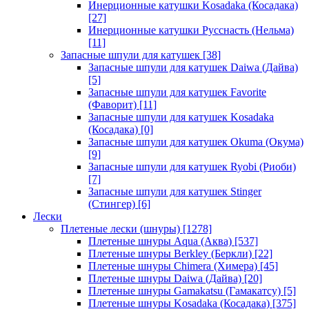
Инерционные катушки Kosadaka (Косадака)
[27]
Инерционные катушки Русснасть (Нельма)
[11]
Запасные шпули для катушек
[38]
Запасные шпули для катушек Daiwa (Дайва)
[5]
Запасные шпули для катушек Favorite
(Фаворит)
[11]
Запасные шпули для катушек Kosadaka
(Косадака)
[0]
Запасные шпули для катушек Okuma (Окума)
[9]
Запасные шпули для катушек Ryobi (Риоби)
[7]
Запасные шпули для катушек Stinger
(Стингер)
[6]
Лески
Плетеные лески (шнуры)
[1278]
Плетеные шнуры Aqua (Аква)
[537]
Плетеные шнуры Berkley (Беркли)
[22]
Плетеные шнуры Chimera (Химера)
[45]
Плетеные шнуры Daiwa (Дайва)
[20]
Плетеные шнуры Gamakatsu (Гамакатсу)
[5]
Плетеные шнуры Kosadaka (Косадака)
[375]