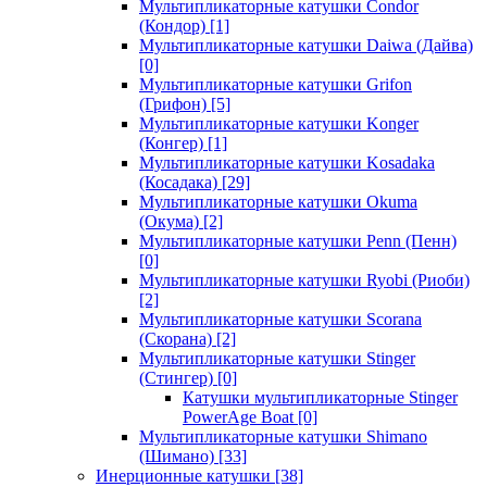
Мультипликаторные катушки Condor
(Кондор)
[1]
Мультипликаторные катушки Daiwa (Дайва)
[0]
Мультипликаторные катушки Grifon
(Грифон)
[5]
Мультипликаторные катушки Konger
(Конгер)
[1]
Мультипликаторные катушки Kosadaka
(Косадака)
[29]
Мультипликаторные катушки Okuma
(Окума)
[2]
Мультипликаторные катушки Penn (Пенн)
[0]
Мультипликаторные катушки Ryobi (Риоби)
[2]
Мультипликаторные катушки Scorana
(Скорана)
[2]
Мультипликаторные катушки Stinger
(Стингер)
[0]
Катушки мультипликаторные Stinger
PowerAge Boat
[0]
Мультипликаторные катушки Shimano
(Шимано)
[33]
Инерционные катушки
[38]