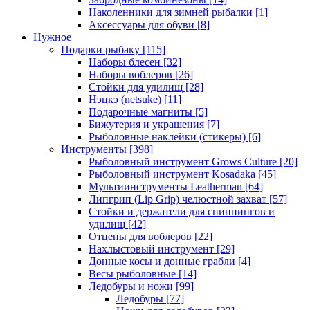
Наколенники для зимней рыбалки
[1]
Аксессуары для обуви
[8]
Нужное
Подарки рыбаку
[115]
Наборы блесен
[32]
Наборы воблеров
[26]
Стойки для удилищ
[28]
Нэцкэ (netsuke)
[11]
Подарочные магниты
[5]
Бижутерия и украшения
[7]
Рыболовные наклейки (стикеры)
[6]
Инструменты
[398]
Рыболовный инструмент Grows Culture
[20]
Рыболовный инструмент Kosadaka
[45]
Мультиинструменты Leatherman
[64]
Липгрип (Lip Grip) челюстной захват
[57]
Стойки и держатели для спиннингов и
удилищ
[42]
Отцепы для воблеров
[22]
Нахлыстовый инструмент
[29]
Донные косы и донные грабли
[4]
Весы рыболовные
[14]
Ледобуры и ножи
[99]
Ледобуры
[77]