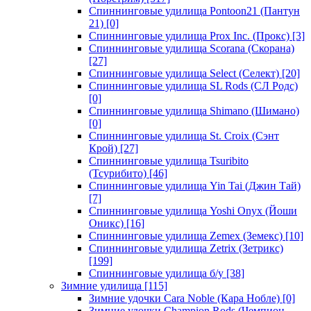
Спиннинговые удилища Pontoon21 (Пантун
21)
[0]
Спиннинговые удилища Prox Inc. (Прокс)
[3]
Спиннинговые удилища Scorana (Скорана)
[27]
Спиннинговые удилища Select (Селект)
[20]
Спиннинговые удилища SL Rods (СЛ Родс)
[0]
Спиннинговые удилища Shimano (Шимано)
[0]
Спиннинговые удилища St. Croix (Сэнт
Крой)
[27]
Спиннинговые удилища Tsuribito
(Тсурибито)
[46]
Спиннинговые удилища Yin Tai (Джин Тай)
[7]
Спиннинговые удилища Yoshi Onyx (Йоши
Оникс)
[16]
Спиннинговые удилища Zemex (Земекс)
[10]
Спиннинговые удилища Zetrix (Зетрикс)
[199]
Спиннинговые удилища б/у
[38]
Зимние удилища
[115]
Зимние удочки Cara Noble (Кара Нобле)
[0]
Зимние удочки Champion Rods (Чемпион