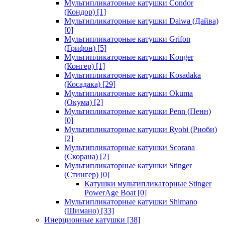
Мультипликаторные катушки Condor
(Кондор)
[1]
Мультипликаторные катушки Daiwa (Дайва)
[0]
Мультипликаторные катушки Grifon
(Грифон)
[5]
Мультипликаторные катушки Konger
(Конгер)
[1]
Мультипликаторные катушки Kosadaka
(Косадака)
[29]
Мультипликаторные катушки Okuma
(Окума)
[2]
Мультипликаторные катушки Penn (Пенн)
[0]
Мультипликаторные катушки Ryobi (Риоби)
[2]
Мультипликаторные катушки Scorana
(Скорана)
[2]
Мультипликаторные катушки Stinger
(Стингер)
[0]
Катушки мультипликаторные Stinger
PowerAge Boat
[0]
Мультипликаторные катушки Shimano
(Шимано)
[33]
Инерционные катушки
[38]