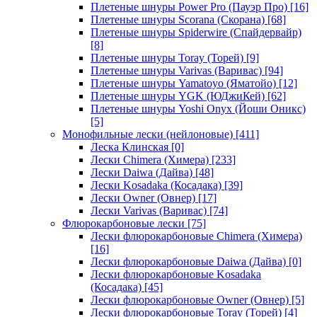
Плетеные шнуры Power Pro (Пауэр Про)
[16]
Плетеные шнуры Scorana (Скорана)
[68]
Плетеные шнуры Spiderwire (Спайдервайр)
[8]
Плетеные шнуры Toray (Торей)
[9]
Плетеные шнуры Varivas (Варивас)
[94]
Плетеные шнуры Yamatoyo (Яматойо)
[12]
Плетеные шнуры YGK (ЮДжиКей)
[62]
Плетеные шнуры Yoshi Onyx (Йоши Оникс)
[5]
Монофильные лески (нейлоновые)
[411]
Леска Клинская
[0]
Лески Chimera (Химера)
[233]
Лески Daiwa (Дайва)
[48]
Лески Kosadaka (Косадака)
[39]
Лески Owner (Овнер)
[17]
Лески Varivas (Варивас)
[74]
Флюрокарбоновые лески
[75]
Лески флюрокарбоновые Chimera (Химера)
[16]
Лески флюрокарбоновые Daiwa (Дайва)
[0]
Лески флюрокарбоновые Kosadaka
(Косадака)
[45]
Лески флюрокарбоновые Owner (Овнер)
[5]
Лески флюрокарбоновые Toray (Торей)
[4]