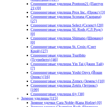
Спиннинговые удилища Pontoon21 (Пантун
21)
[0]
Спиннинговые удилища Prox Inc. (Прокс)
[3]
Спиннинговые удилища Scorana (Скорана)
[27]
Спиннинговые удилища Select (Селект)
[20]
Спиннинговые удилища SL Rods (СЛ Родс)
[0]
Спиннинговые удилища Shimano (Шимано)
[0]
Спиннинговые удилища St. Croix (Сэнт
Крой)
[27]
Спиннинговые удилища Tsuribito
(Тсурибито)
[46]
Спиннинговые удилища Yin Tai (Джин Тай)
[7]
Спиннинговые удилища Yoshi Onyx (Йоши
Оникс)
[16]
Спиннинговые удилища Zemex (Земекс)
[10]
Спиннинговые удилища Zetrix (Зетрикс)
[199]
Спиннинговые удилища б/у
[38]
Зимние удилища
[115]
Зимние удочки Cara Noble (Кара Нобле)
[0]
Зимние удочки Champion Rods (Чемпион