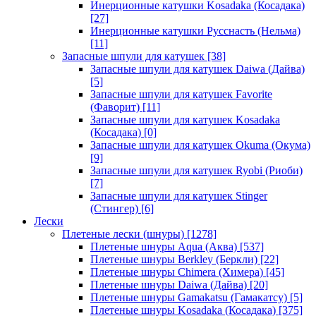
Инерционные катушки Kosadaka (Косадака)
[27]
Инерционные катушки Русснасть (Нельма)
[11]
Запасные шпули для катушек
[38]
Запасные шпули для катушек Daiwa (Дайва)
[5]
Запасные шпули для катушек Favorite
(Фаворит)
[11]
Запасные шпули для катушек Kosadaka
(Косадака)
[0]
Запасные шпули для катушек Okuma (Окума)
[9]
Запасные шпули для катушек Ryobi (Риоби)
[7]
Запасные шпули для катушек Stinger
(Стингер)
[6]
Лески
Плетеные лески (шнуры)
[1278]
Плетеные шнуры Aqua (Аква)
[537]
Плетеные шнуры Berkley (Беркли)
[22]
Плетеные шнуры Chimera (Химера)
[45]
Плетеные шнуры Daiwa (Дайва)
[20]
Плетеные шнуры Gamakatsu (Гамакатсу)
[5]
Плетеные шнуры Kosadaka (Косадака)
[375]