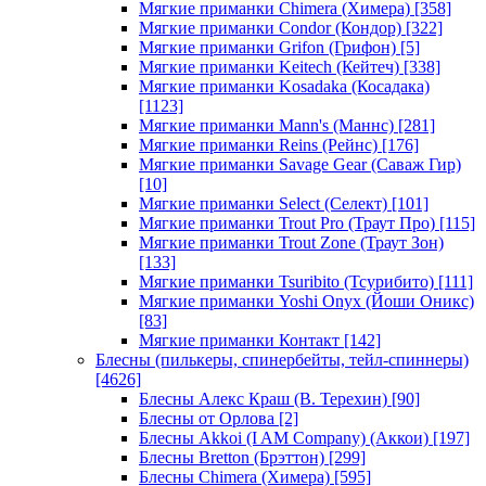
Мягкие приманки Chimera (Химера)
[358]
Мягкие приманки Condor (Кондор)
[322]
Мягкие приманки Grifon (Грифон)
[5]
Мягкие приманки Keitech (Кейтеч)
[338]
Мягкие приманки Kosadaka (Косадака)
[1123]
Мягкие приманки Mann's (Маннс)
[281]
Мягкие приманки Reins (Рейнс)
[176]
Мягкие приманки Savage Gear (Саваж Гир)
[10]
Мягкие приманки Select (Селект)
[101]
Мягкие приманки Trout Pro (Траут Про)
[115]
Мягкие приманки Trout Zone (Траут Зон)
[133]
Мягкие приманки Tsuribito (Тсурибито)
[111]
Мягкие приманки Yoshi Onyx (Йоши Оникс)
[83]
Мягкие приманки Контакт
[142]
Блесны (пилькеры, спинербейты, тейл-спиннеры)
[4626]
Блесны Алекс Краш (В. Терехин)
[90]
Блесны от Орлова
[2]
Блесны Akkoi (I AM Company) (Аккои)
[197]
Блесны Bretton (Брэттон)
[299]
Блесны Chimera (Химера)
[595]