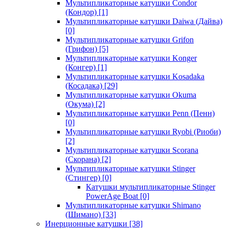
Мультипликаторные катушки Condor
(Кондор)
[1]
Мультипликаторные катушки Daiwa (Дайва)
[0]
Мультипликаторные катушки Grifon
(Грифон)
[5]
Мультипликаторные катушки Konger
(Конгер)
[1]
Мультипликаторные катушки Kosadaka
(Косадака)
[29]
Мультипликаторные катушки Okuma
(Окума)
[2]
Мультипликаторные катушки Penn (Пенн)
[0]
Мультипликаторные катушки Ryobi (Риоби)
[2]
Мультипликаторные катушки Scorana
(Скорана)
[2]
Мультипликаторные катушки Stinger
(Стингер)
[0]
Катушки мультипликаторные Stinger
PowerAge Boat
[0]
Мультипликаторные катушки Shimano
(Шимано)
[33]
Инерционные катушки
[38]