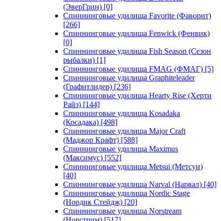
(ЭверГрин)
[0]
Спиннинговые удилища Favorite (Фаворит)
[266]
Спиннинговые удилища Fenwick (Фенвик)
[0]
Спиннинговые удилища Fish Season (Сезон
рыбалки)
[1]
Спиннинговые удилища FMAG (ФМАГ)
[5]
Спиннинговые удилища Graphiteleader
(Графитлидер)
[236]
Спиннинговые удилища Hearty Rise (Херти
Райз)
[144]
Спиннинговые удилища Kosadaka
(Косадака)
[498]
Спиннинговые удилища Major Craft
(Маджор Крафт)
[588]
Спиннинговые удилища Maximus
(Максимус)
[552]
Спиннинговые удилища Metsui (Метсуи)
[40]
Спиннинговые удилища Narval (Нарвал)
[40]
Спиннинговые удилища Nordic Stage
(Нордик Стейдж)
[20]
Спиннинговые удилища Norstream
(Норстрим)
[517]