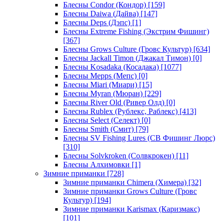
Блесны Condor (Кондор)
[159]
Блесны Daiwa (Дайва)
[147]
Блесны Deps (Дэпс)
[1]
Блесны Extreme Fishing (Экстрим Фишинг)
[367]
Блесны Grows Culture (Гровс Культур)
[634]
Блесны Jackall Timon (Джакал Тимон)
[0]
Блесны Kosadaka (Косадака)
[1077]
Блесны Mepps (Мепс)
[0]
Блесны Miari (Миари)
[15]
Блесны Myran (Мюран)
[229]
Блесны River Old (Ривер Олд)
[0]
Блесны Rublex (Рублекс, Раблекс)
[413]
Блесны Select (Селект)
[0]
Блесны Smith (Смит)
[79]
Блесны SV Fishing Lures (СВ Фишинг Люрс)
[310]
Блесны Solvkroken (Солвкрокен)
[11]
Блесны Алхимовки
[1]
Зимние приманки
[728]
Зимние приманки Chimera (Химера)
[32]
Зимние приманки Grows Culture (Гровс
Культур)
[194]
Зимние приманки Karismax (Каризмакс)
[101]