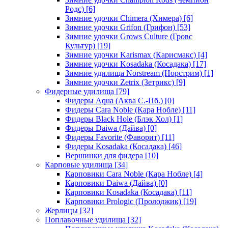
Родс)
[6]
Зимние удочки Chimera (Химера)
[6]
Зимние удочки Grifon (Грифон)
[53]
Зимние удочки Grows Culture (Гровс
Культур)
[19]
Зимние удочки Karismax (Карисмакс)
[4]
Зимние удочки Kosadaka (Косадака)
[17]
Зимние удилища Norstream (Норстрим)
[1]
Зимние удочки Zetrix (Зетрикс)
[9]
Фидерные удилища
[79]
Фидеры Aqua (Аква С.-Пб.)
[0]
Фидеры Cara Noble (Кара Нобле)
[11]
Фидеры Black Hole (Блэк Хол)
[1]
Фидеры Daiwa (Дайва)
[0]
Фидеры Favorite (Фаворит)
[11]
Фидеры Kosadaka (Косадака)
[46]
Вершинки для фидера
[10]
Карповые удилища
[34]
Карповики Cara Noble (Кара Нобле)
[4]
Карповики Daiwa (Дайва)
[0]
Карповики Kosadaka (Косадака)
[11]
Карповики Prologic (Пролоджик)
[19]
Жерлицы
[32]
Поплавочные удилища
[32]