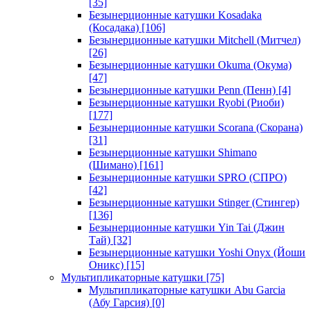
[35]
Безынерционные катушки Kosadaka
(Косадака)
[106]
Безынерционные катушки Mitchell (Митчел)
[26]
Безынерционные катушки Okuma (Окума)
[47]
Безынерционные катушки Penn (Пенн)
[4]
Безынерционные катушки Ryobi (Риоби)
[177]
Безынерционные катушки Scorana (Скорана)
[31]
Безынерционные катушки Shimano
(Шимано)
[161]
Безынерционные катушки SPRO (СПРО)
[42]
Безынерционные катушки Stinger (Стингер)
[136]
Безынерционные катушки Yin Tai (Джин
Тай)
[32]
Безынерционные катушки Yoshi Onyx (Йоши
Оникс)
[15]
Мультипликаторные катушки
[75]
Мультипликаторные катушки Abu Garcia
(Абу Гарсия)
[0]