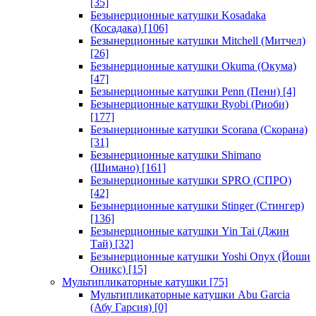
[35]
Безынерционные катушки Kosadaka
(Косадака)
[106]
Безынерционные катушки Mitchell (Митчел)
[26]
Безынерционные катушки Okuma (Окума)
[47]
Безынерционные катушки Penn (Пенн)
[4]
Безынерционные катушки Ryobi (Риоби)
[177]
Безынерционные катушки Scorana (Скорана)
[31]
Безынерционные катушки Shimano
(Шимано)
[161]
Безынерционные катушки SPRO (СПРО)
[42]
Безынерционные катушки Stinger (Стингер)
[136]
Безынерционные катушки Yin Tai (Джин
Тай)
[32]
Безынерционные катушки Yoshi Onyx (Йоши
Оникс)
[15]
Мультипликаторные катушки
[75]
Мультипликаторные катушки Abu Garcia
(Абу Гарсия)
[0]