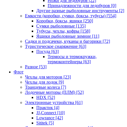
Ножи для ледобуров
[22]
Принадлежности для ледобуров
[0]
Другие разные рыболовные инструменты
[2]
Емкости (коробки, сумки, боксы, тубусы)
[554]
Коробки, боксы, ящики
[250]
Сумки рыболовные
[135]
Тубусы, чехлы, кофры
[158]
Ящики рыболовные зимние
[11]
Садки и подсачеки, куканы и багорики
[72]
Туристическое снаряжение
[63]
Посуда
[63]
Термосы и термокружки,
термоконтейнеры
[63]
Разное
[53]
Флот
Чехлы для моторов
[23]
Чехлы для лодок
[9]
Транцевые колеса
[7]
Лодочные моторы (ПЛМ)
[52]
HDX
[52]
Электронные устройства
[61]
Практик
[4]
JJ-Connect
[10]
Lowrance
[42]
Sititek
[5]