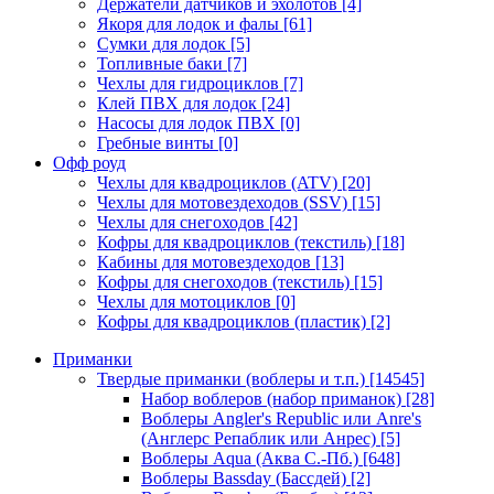
Держатели датчиков и эхолотов
[4]
Якоря для лодок и фалы
[61]
Сумки для лодок
[5]
Топливные баки
[7]
Чехлы для гидроциклов
[7]
Клей ПВХ для лодок
[24]
Насосы для лодок ПВХ
[0]
Гребные винты
[0]
Офф роуд
Чехлы для квадроциклов (ATV)
[20]
Чехлы для мотовездеходов (SSV)
[15]
Чехлы для снегоходов
[42]
Кофры для квадроциклов (текстиль)
[18]
Кабины для мотовездеходов
[13]
Кофры для снегоходов (текстиль)
[15]
Чехлы для мотоциклов
[0]
Кофры для квадроциклов (пластик)
[2]
Приманки
Твердые приманки (воблеры и т.п.)
[14545]
Набор воблеров (набор приманок)
[28]
Воблеры Angler's Republic или Anre's
(Англерс Репаблик или Анрес)
[5]
Воблеры Aqua (Аква С.-Пб.)
[648]
Воблеры Bassday (Бассдей)
[2]