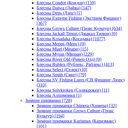
Блесны Condor (Кондор)
[159]
Блесны Daiwa (Дайва)
[147]
Блесны Deps (Дэпс)
[1]
Блесны Extreme Fishing (Экстрим Фишинг)
[367]
Блесны Grows Culture (Гровс Культур)
[634]
Блесны Jackall Timon (Джакал Тимон)
[0]
Блесны Kosadaka (Косадака)
[1077]
Блесны Mepps (Мепс)
[0]
Блесны Miari (Миари)
[15]
Блесны Myran (Мюран)
[229]
Блесны River Old (Ривер Олд)
[0]
Блесны Rublex (Рублекс, Раблекс)
[413]
Блесны Select (Селект)
[0]
Блесны Smith (Смит)
[79]
Блесны SV Fishing Lures (СВ Фишинг Люрс)
[310]
Блесны Solvkroken (Солвкрокен)
[11]
Блесны Алхимовки
[1]
Зимние приманки
[728]
Зимние приманки Chimera (Химера)
[32]
Зимние приманки Grows Culture (Гровс
Культур)
[194]
Зимние приманки Karismax (Каризмакс)
[101]