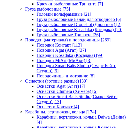
Крючки рыболовные Три кита
[7]
Груза рыболовные
[75]
Головки вольфрамовые
[21]
Груза рыболовные Банан для отводного
[6]
Груза рыболовные Drop shot (Дроп шот)
[2]
Груза рыболовные Kosadaka (Косадака)
[20]
Груза рыболовные Три кита
[26]
Поводки (материалы) и поводочницы
[269]
Поводки Контакт
[113]
Поводки Agat (Агат)
[37]
Поводки Kosadaka (Косадака)
[99]
Поводки MiAri (МиАри)
[3]
Поводки Smart Baits Studio (Смарт Бейтс
Студио)
[9]
Поводочницы и мотовило
[8]
Оснастки (готовые разные)
[30]
Оснастки Agat (Агат)
[7]
Оснастки Chimera (Химера)
[6]
Оснастки Smart Baits Studio (Смарт Бейтс
Студио)
[13]
Оснастки Контакт
[4]
Карабины, вертлюжки, кольца
[174]
Карабины, вертлюжки, кольца Daiwa (Дайва)
[4]
Карабины, вертлюжки, кольца Kosadaka