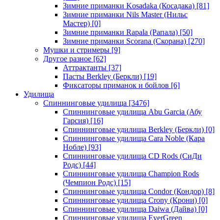
Зимние приманки Kosadaka (Косадака)
[81]
Зимние приманки Nils Master (Нильс
Мастер)
[0]
Зимние приманки Rapala (Рапала)
[50]
Зимние приманки Scorana (Скорана)
[270]
Мушки и стримеры
[9]
Другое разное
[62]
Аттрактанты
[37]
Пасты Berkley (Беркли)
[19]
Фиксаторы приманок и бойлов
[6]
Удилища
Спиннинговые удилища
[3476]
Спиннинговые удилища Abu Garcia (Абу
Гарсия)
[16]
Спиннинговые удилища Berkley (Беркли)
[0]
Спиннинговые удилища Cara Noble (Кара
Нобле)
[93]
Спиннинговые удилища CD Rods (СиДи
Родс)
[44]
Спиннинговые удилища Champion Rods
(Чемпион Родс)
[15]
Спиннинговые удилища Condor (Кондор)
[8]
Спиннинговые удилища Crony (Крони)
[0]
Спиннинговые удилища Daiwa (Дайва)
[0]
Спиннинговые удилища EverGreen