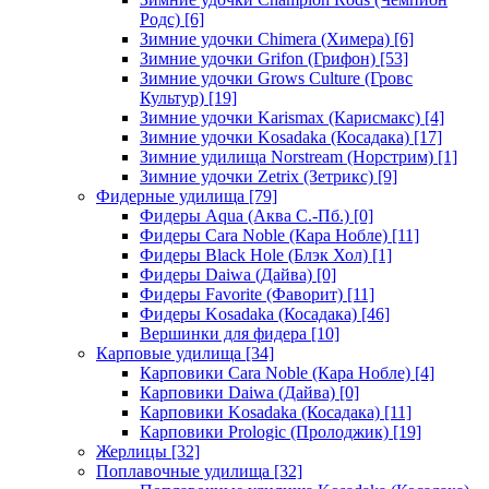
Родс)
[6]
Зимние удочки Chimera (Химера)
[6]
Зимние удочки Grifon (Грифон)
[53]
Зимние удочки Grows Culture (Гровс
Культур)
[19]
Зимние удочки Karismax (Карисмакс)
[4]
Зимние удочки Kosadaka (Косадака)
[17]
Зимние удилища Norstream (Норстрим)
[1]
Зимние удочки Zetrix (Зетрикс)
[9]
Фидерные удилища
[79]
Фидеры Aqua (Аква С.-Пб.)
[0]
Фидеры Cara Noble (Кара Нобле)
[11]
Фидеры Black Hole (Блэк Хол)
[1]
Фидеры Daiwa (Дайва)
[0]
Фидеры Favorite (Фаворит)
[11]
Фидеры Kosadaka (Косадака)
[46]
Вершинки для фидера
[10]
Карповые удилища
[34]
Карповики Cara Noble (Кара Нобле)
[4]
Карповики Daiwa (Дайва)
[0]
Карповики Kosadaka (Косадака)
[11]
Карповики Prologic (Пролоджик)
[19]
Жерлицы
[32]
Поплавочные удилища
[32]