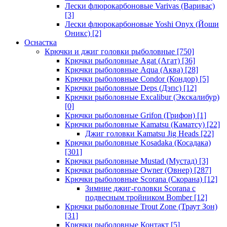
Лески флюрокарбоновые Varivas (Варивас)
[3]
Лески флюрокарбоновые Yoshi Onyx (Йоши
Оникс)
[2]
Оснастка
Крючки и джиг головки рыболовные
[750]
Крючки рыболовные Agat (Агат)
[36]
Крючки рыболовные Aqua (Аква)
[28]
Крючки рыболовные Condor (Кондор)
[5]
Крючки рыболовные Deps (Дэпс)
[12]
Крючки рыболовные Excalibur (Экскалибур)
[0]
Крючки рыболовные Grifon (Грифон)
[1]
Крючки рыболовные Kamatsu (Каматсу)
[22]
Джиг головки Kamatsu Jig Heads
[22]
Крючки рыболовные Kosadaka (Косадака)
[301]
Крючки рыболовные Mustad (Мустад)
[3]
Крючки рыболовные Owner (Овнер)
[287]
Крючки рыболовные Scorana (Скорана)
[12]
Зимние джиг-головки Scorana с
подвесным тройником Bomber
[12]
Крючки рыболовные Trout Zone (Траут Зон)
[31]
Крючки рыболовные Контакт
[5]