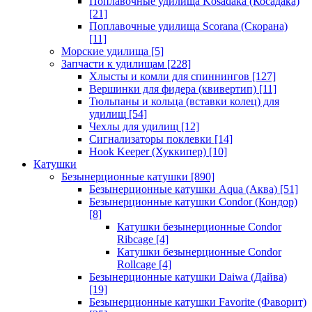
Поплавочные удилища Kosadaka (Косадака)
[21]
Поплавочные удилища Scorana (Скорана)
[11]
Морские удилища
[5]
Запчасти к удилищам
[228]
Хлысты и комли для спиннингов
[127]
Вершинки для фидера (квивертип)
[11]
Тюльпаны и кольца (вставки колец) для
удилищ
[54]
Чехлы для удилищ
[12]
Сигнализаторы поклевки
[14]
Hook Keeper (Хуккипер)
[10]
Катушки
Безынерционные катушки
[890]
Безынерционные катушки Aqua (Аква)
[51]
Безынерционные катушки Condor (Кондор)
[8]
Катушки безынерционные Condor
Ribcage
[4]
Катушки безынерционные Condor
Rollcage
[4]
Безынерционные катушки Daiwa (Дайва)
[19]
Безынерционные катушки Favorite (Фаворит)