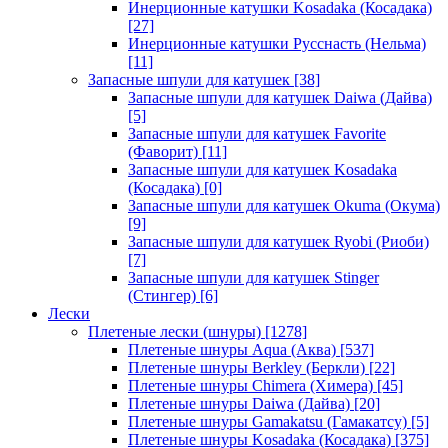
Инерционные катушки Kosadaka (Косадака)
[27]
Инерционные катушки Русснасть (Нельма)
[11]
Запасные шпули для катушек
[38]
Запасные шпули для катушек Daiwa (Дайва)
[5]
Запасные шпули для катушек Favorite
(Фаворит)
[11]
Запасные шпули для катушек Kosadaka
(Косадака)
[0]
Запасные шпули для катушек Okuma (Окума)
[9]
Запасные шпули для катушек Ryobi (Риоби)
[7]
Запасные шпули для катушек Stinger
(Стингер)
[6]
Лески
Плетеные лески (шнуры)
[1278]
Плетеные шнуры Aqua (Аква)
[537]
Плетеные шнуры Berkley (Беркли)
[22]
Плетеные шнуры Chimera (Химера)
[45]
Плетеные шнуры Daiwa (Дайва)
[20]
Плетеные шнуры Gamakatsu (Гамакатсу)
[5]
Плетеные шнуры Kosadaka (Косадака)
[375]