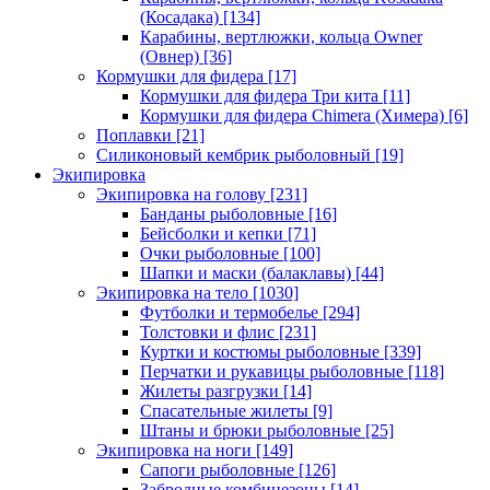
(Косадака)
[134]
Карабины, вертлюжки, кольца Owner
(Овнер)
[36]
Кормушки для фидера
[17]
Кормушки для фидера Три кита
[11]
Кормушки для фидера Chimera (Химера)
[6]
Поплавки
[21]
Силиконовый кембрик рыболовный
[19]
Экипировка
Экипировка на голову
[231]
Банданы рыболовные
[16]
Бейсболки и кепки
[71]
Очки рыболовные
[100]
Шапки и маски (балаклавы)
[44]
Экипировка на тело
[1030]
Футболки и термобелье
[294]
Толстовки и флис
[231]
Куртки и костюмы рыболовные
[339]
Перчатки и рукавицы рыболовные
[118]
Жилеты разгрузки
[14]
Спасательные жилеты
[9]
Штаны и брюки рыболовные
[25]
Экипировка на ноги
[149]
Сапоги рыболовные
[126]
Забродные комбинезоны
[14]