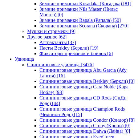
Зимние приманки Kosadaka (Косадака)
[81]
Зимние приманки Nils Master (Нильс
Мастер)
[0]
Зимние приманки Rapala (Рапала)
[50]
Зимние приманки Scorana (Скорана)
[270]
Мушки и стримеры
[9]
Другое разное
[62]
Аттрактанты
[37]
Пасты Berkley (Беркли)
[19]
Фиксаторы приманок и бойлов
[6]
Удилища
Спиннинговые удилища
[3476]
Спиннинговые удилища Abu Garcia (Абу
Гарсия)
[16]
Спиннинговые удилища Berkley (Беркли)
[0]
Спиннинговые удилища Cara Noble (Кара
Нобле)
[93]
Спиннинговые удилища CD Rods (СиДи
Родс)
[44]
Спиннинговые удилища Champion Rods
(Чемпион Родс)
[15]
Спиннинговые удилища Condor (Кондор)
[8]
Спиннинговые удилища Crony (Крони)
[0]
Спиннинговые удилища Daiwa (Дайва)
[0]
Спиннинговые удилища EverGreen