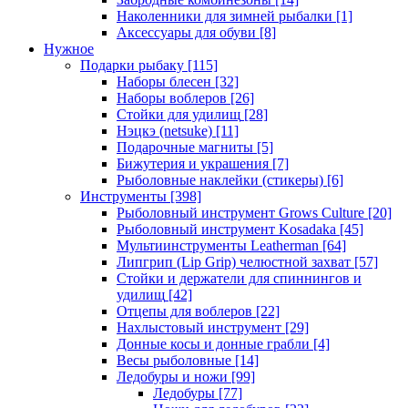
Наколенники для зимней рыбалки
[1]
Аксессуары для обуви
[8]
Нужное
Подарки рыбаку
[115]
Наборы блесен
[32]
Наборы воблеров
[26]
Стойки для удилищ
[28]
Нэцкэ (netsuke)
[11]
Подарочные магниты
[5]
Бижутерия и украшения
[7]
Рыболовные наклейки (стикеры)
[6]
Инструменты
[398]
Рыболовный инструмент Grows Culture
[20]
Рыболовный инструмент Kosadaka
[45]
Мультиинструменты Leatherman
[64]
Липгрип (Lip Grip) челюстной захват
[57]
Стойки и держатели для спиннингов и
удилищ
[42]
Отцепы для воблеров
[22]
Нахлыстовый инструмент
[29]
Донные косы и донные грабли
[4]
Весы рыболовные
[14]
Ледобуры и ножи
[99]
Ледобуры
[77]