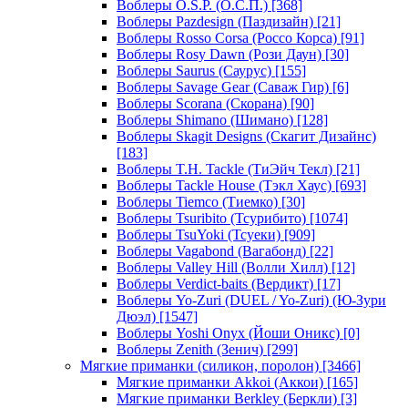
Воблеры O.S.P. (О.С.П.)
[368]
Воблеры Pazdesign (Паздизайн)
[21]
Воблеры Rosso Corsa (Россо Корса)
[91]
Воблеры Rosy Dawn (Рози Даун)
[30]
Воблеры Saurus (Саурус)
[155]
Воблеры Savage Gear (Саваж Гир)
[6]
Воблеры Scorana (Скорана)
[90]
Воблеры Shimano (Шимано)
[128]
Воблеры Skagit Designs (Скагит Дизайнс)
[183]
Воблеры T.H. Tackle (ТиЭйч Текл)
[21]
Воблеры Tackle House (Тэкл Хаус)
[693]
Воблеры Tiemco (Тиемко)
[30]
Воблеры Tsuribito (Тсурибито)
[1074]
Воблеры TsuYoki (Тсуеки)
[909]
Воблеры Vagabond (Вагабонд)
[22]
Воблеры Valley Hill (Волли Хилл)
[12]
Воблеры Verdict-baits (Вердикт)
[17]
Воблеры Yo-Zuri (DUEL / Yo-Zuri) (Ю-Зури
Дюэл)
[1547]
Воблеры Yoshi Onyx (Йоши Оникс)
[0]
Воблеры Zenith (Зенич)
[299]
Мягкие приманки (силикон, поролон)
[3466]
Мягкие приманки Akkoi (Аккои)
[165]
Мягкие приманки Berkley (Беркли)
[3]