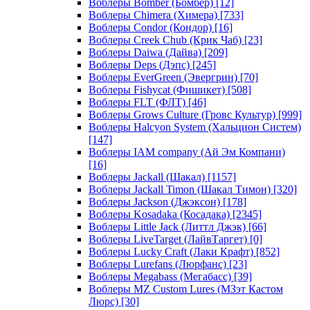
Воблеры Bomber (Бомбер)
[12]
Воблеры Chimera (Химера)
[733]
Воблеры Condor (Кондор)
[16]
Воблеры Creek Chub (Крик Чаб)
[23]
Воблеры Daiwa (Дайва)
[209]
Воблеры Deps (Дэпс)
[245]
Воблеры EverGreen (Эвергрин)
[70]
Воблеры Fishycat (Фишикет)
[508]
Воблеры FLT (ФЛТ)
[46]
Воблеры Grows Culture (Гровс Культур)
[999]
Воблеры Halcyon System (Хальцион Систем)
[147]
Воблеры IAM company (Ай Эм Компани)
[16]
Воблеры Jackall (Шакал)
[1157]
Воблеры Jackall Timon (Шакал Тимон)
[320]
Воблеры Jackson (Джэксон)
[178]
Воблеры Kosadaka (Косадака)
[2345]
Воблеры Little Jack (Литтл Джэк)
[66]
Воблеры LiveTarget (ЛайвТаргет)
[0]
Воблеры Lucky Craft (Лаки Крафт)
[852]
Воблеры Lurefans (Люрфанс)
[23]
Воблеры Megabass (Мегабасс)
[39]
Воблеры MZ Custom Lures (МЗэт Кастом
Люрс)
[30]