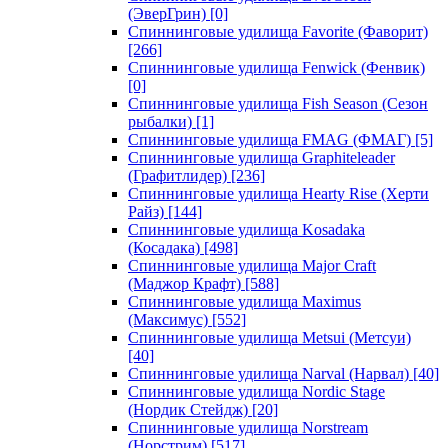
(ЭверГрин)
[0]
Спиннинговые удилища Favorite (Фаворит)
[266]
Спиннинговые удилища Fenwick (Фенвик)
[0]
Спиннинговые удилища Fish Season (Сезон
рыбалки)
[1]
Спиннинговые удилища FMAG (ФМАГ)
[5]
Спиннинговые удилища Graphiteleader
(Графитлидер)
[236]
Спиннинговые удилища Hearty Rise (Херти
Райз)
[144]
Спиннинговые удилища Kosadaka
(Косадака)
[498]
Спиннинговые удилища Major Craft
(Маджор Крафт)
[588]
Спиннинговые удилища Maximus
(Максимус)
[552]
Спиннинговые удилища Metsui (Метсуи)
[40]
Спиннинговые удилища Narval (Нарвал)
[40]
Спиннинговые удилища Nordic Stage
(Нордик Стейдж)
[20]
Спиннинговые удилища Norstream
(Норстрим)
[517]