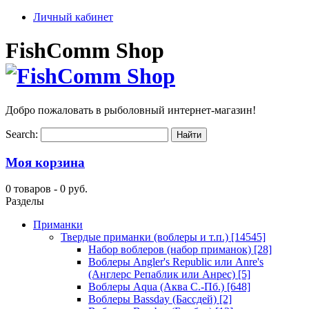
Личный кабинет
FishComm Shop
Добро пожаловать в рыболовный интернет-магазин!
Search:
Моя корзина
0 товаров -
0 руб.
Разделы
Приманки
Твердые приманки (воблеры и т.п.)
[14545]
Набор воблеров (набор приманок)
[28]
Воблеры Angler's Republic или Anre's
(Англерс Репаблик или Анрес)
[5]
Воблеры Aqua (Аква С.-Пб.)
[648]
Воблеры Bassday (Бассдей)
[2]