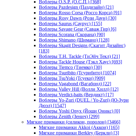
Воблеры O.S.P. (О.С.П.)
[368]
Воблеры Pazdesign (Паздизайн)
[21]
Воблеры Rosso Corsa (Россо Корса)
[91]
Воблеры Rosy Dawn (Рози Даун)
[30]
Воблеры Saurus (Саурус)
[155]
Воблеры Savage Gear (Саваж Гир)
[6]
Воблеры Scorana (Скорана)
[90]
Воблеры Shimano (Шимано)
[128]
Воблеры Skagit Designs (Скагит Дизайнс)
[183]
Воблеры T.H. Tackle (ТиЭйч Текл)
[21]
Воблеры Tackle House (Тэкл Хаус)
[693]
Воблеры Tiemco (Тиемко)
[30]
Воблеры Tsuribito (Тсурибито)
[1074]
Воблеры TsuYoki (Тсуеки)
[909]
Воблеры Vagabond (Вагабонд)
[22]
Воблеры Valley Hill (Волли Хилл)
[12]
Воблеры Verdict-baits (Вердикт)
[17]
Воблеры Yo-Zuri (DUEL / Yo-Zuri) (Ю-Зури
Дюэл)
[1547]
Воблеры Yoshi Onyx (Йоши Оникс)
[0]
Воблеры Zenith (Зенич)
[299]
Мягкие приманки (силикон, поролон)
[3466]
Мягкие приманки Akkoi (Аккои)
[165]
Мягкие приманки Berkley (Беркли)
[3]