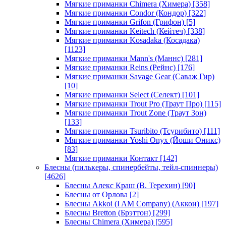
Мягкие приманки Chimera (Химера)
[358]
Мягкие приманки Condor (Кондор)
[322]
Мягкие приманки Grifon (Грифон)
[5]
Мягкие приманки Keitech (Кейтеч)
[338]
Мягкие приманки Kosadaka (Косадака)
[1123]
Мягкие приманки Mann's (Маннс)
[281]
Мягкие приманки Reins (Рейнс)
[176]
Мягкие приманки Savage Gear (Саваж Гир)
[10]
Мягкие приманки Select (Селект)
[101]
Мягкие приманки Trout Pro (Траут Про)
[115]
Мягкие приманки Trout Zone (Траут Зон)
[133]
Мягкие приманки Tsuribito (Тсурибито)
[111]
Мягкие приманки Yoshi Onyx (Йоши Оникс)
[83]
Мягкие приманки Контакт
[142]
Блесны (пилькеры, спинербейты, тейл-спиннеры)
[4626]
Блесны Алекс Краш (В. Терехин)
[90]
Блесны от Орлова
[2]
Блесны Akkoi (I AM Company) (Аккои)
[197]
Блесны Bretton (Брэттон)
[299]
Блесны Chimera (Химера)
[595]