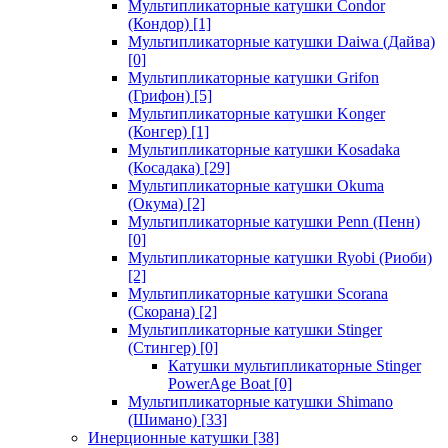
Мультипликаторные катушки Condor
(Кондор)
[1]
Мультипликаторные катушки Daiwa (Дайва)
[0]
Мультипликаторные катушки Grifon
(Грифон)
[5]
Мультипликаторные катушки Konger
(Конгер)
[1]
Мультипликаторные катушки Kosadaka
(Косадака)
[29]
Мультипликаторные катушки Okuma
(Окума)
[2]
Мультипликаторные катушки Penn (Пенн)
[0]
Мультипликаторные катушки Ryobi (Риоби)
[2]
Мультипликаторные катушки Scorana
(Скорана)
[2]
Мультипликаторные катушки Stinger
(Стингер)
[0]
Катушки мультипликаторные Stinger
PowerAge Boat
[0]
Мультипликаторные катушки Shimano
(Шимано)
[33]
Инерционные катушки
[38]