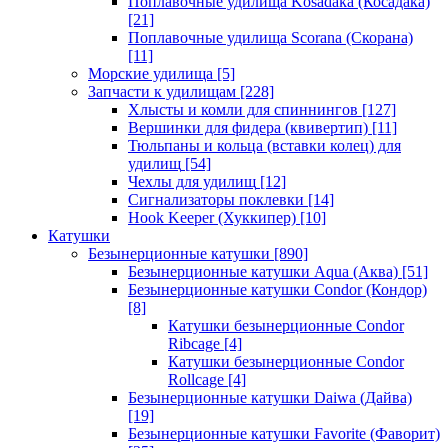
Поплавочные удилища Kosadaka (Косадака)
[21]
Поплавочные удилища Scorana (Скорана)
[11]
Морские удилища
[5]
Запчасти к удилищам
[228]
Хлысты и комли для спиннингов
[127]
Вершинки для фидера (квивертип)
[11]
Тюльпаны и кольца (вставки колец) для
удилищ
[54]
Чехлы для удилищ
[12]
Сигнализаторы поклевки
[14]
Hook Keeper (Хуккипер)
[10]
Катушки
Безынерционные катушки
[890]
Безынерционные катушки Aqua (Аква)
[51]
Безынерционные катушки Condor (Кондор)
[8]
Катушки безынерционные Condor
Ribcage
[4]
Катушки безынерционные Condor
Rollcage
[4]
Безынерционные катушки Daiwa (Дайва)
[19]
Безынерционные катушки Favorite (Фаворит)