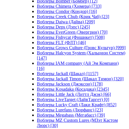
Воблеры Bomber (Бомбер)
[12]
Воблеры Chimera (Химера)
[733]
Воблеры Condor (Кондор)
[16]
Воблеры Creek Chub (Крик Чаб)
[23]
Воблеры Daiwa (Дайва)
[209]
Воблеры Deps (Дэпс)
[245]
Воблеры EverGreen (Эвергрин)
[70]
Воблеры Fishycat (Фишикет)
[508]
Воблеры FLT (ФЛТ)
[46]
Воблеры Grows Culture (Гровс Культур)
[999]
Воблеры Halcyon System (Хальцион Систем)
[147]
Воблеры IAM company (Ай Эм Компани)
[16]
Воблеры Jackall (Шакал)
[1157]
Воблеры Jackall Timon (Шакал Тимон)
[320]
Воблеры Jackson (Джэксон)
[178]
Воблеры Kosadaka (Косадака)
[2345]
Воблеры Little Jack (Литтл Джэк)
[66]
Воблеры LiveTarget (ЛайвТаргет)
[0]
Воблеры Lucky Craft (Лаки Крафт)
[852]
Воблеры Lurefans (Люрфанс)
[23]
Воблеры Megabass (Мегабасс)
[39]
Воблеры MZ Custom Lures (МЗэт Кастом
Люрс)
[30]