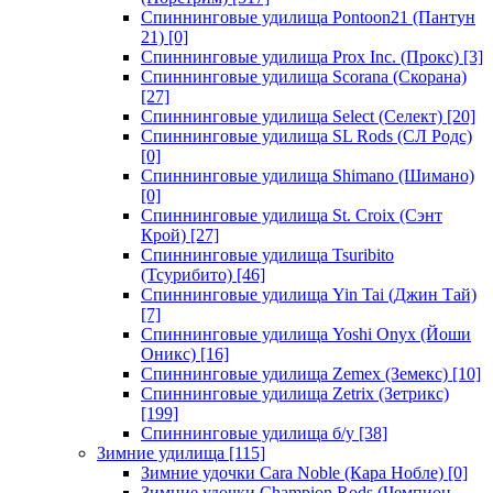
Спиннинговые удилища Pontoon21 (Пантун
21)
[0]
Спиннинговые удилища Prox Inc. (Прокс)
[3]
Спиннинговые удилища Scorana (Скорана)
[27]
Спиннинговые удилища Select (Селект)
[20]
Спиннинговые удилища SL Rods (СЛ Родс)
[0]
Спиннинговые удилища Shimano (Шимано)
[0]
Спиннинговые удилища St. Croix (Сэнт
Крой)
[27]
Спиннинговые удилища Tsuribito
(Тсурибито)
[46]
Спиннинговые удилища Yin Tai (Джин Тай)
[7]
Спиннинговые удилища Yoshi Onyx (Йоши
Оникс)
[16]
Спиннинговые удилища Zemex (Земекс)
[10]
Спиннинговые удилища Zetrix (Зетрикс)
[199]
Спиннинговые удилища б/у
[38]
Зимние удилища
[115]
Зимние удочки Cara Noble (Кара Нобле)
[0]
Зимние удочки Champion Rods (Чемпион