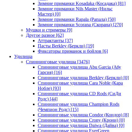
Зимние приманки Kosadaka (Косадака)
[81]
Зимние приманки Nils Master (Нильс
Мастер)
[0]
Зимние приманки Rapala (Рапала)
[50]
Зимние приманки Scorana (Скорана)
[270]
Мушки и стримеры
[9]
Другое разное
[62]
Аттрактанты
[37]
Пасты Berkley (Беркли)
[19]
Фиксаторы приманок и бойлов
[6]
Удилища
Спиннинговые удилища
[3476]
Спиннинговые удилища Abu Garcia (Абу
Гарсия)
[16]
Спиннинговые удилища Berkley (Беркли)
[0]
Спиннинговые удилища Cara Noble (Кара
Нобле)
[93]
Спиннинговые удилища CD Rods (СиДи
Родс)
[44]
Спиннинговые удилища Champion Rods
(Чемпион Родс)
[15]
Спиннинговые удилища Condor (Кондор)
[8]
Спиннинговые удилища Crony (Крони)
[0]
Спиннинговые удилища Daiwa (Дайва)
[0]
Спиннинговые удилища EverGreen