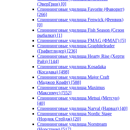
(ЭверГрин)
[0]
Спиннинговые удилища Favorite (Фаворит)
[266]
Спиннинговые удилища Fenwick (Фенвик)
[0]
Спиннинговые удилища Fish Season (Сезон
рыбалки)
[1]
Спиннинговые удилища FMAG (ФМАГ)
[5]
Спиннинговые удилища Graphiteleader
(Графитлидер)
[236]
Спиннинговые удилища Hearty Rise (Херти
Райз)
[144]
Спиннинговые удилища Kosadaka
(Косадака)
[498]
Спиннинговые удилища Major Craft
(Маджор Крафт)
[588]
Спиннинговые удилища Maximus
(Максимус)
[552]
Спиннинговые удилища Metsui (Метсуи)
[40]
Спиннинговые удилища Narval (Нарвал)
[40]
Спиннинговые удилища Nordic Stage
(Нордик Стейдж)
[20]
Спиннинговые удилища Norstream
(Норстрим)
[517]