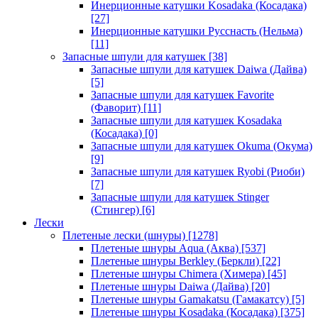
Инерционные катушки Kosadaka (Косадака)
[27]
Инерционные катушки Русснасть (Нельма)
[11]
Запасные шпули для катушек
[38]
Запасные шпули для катушек Daiwa (Дайва)
[5]
Запасные шпули для катушек Favorite
(Фаворит)
[11]
Запасные шпули для катушек Kosadaka
(Косадака)
[0]
Запасные шпули для катушек Okuma (Окума)
[9]
Запасные шпули для катушек Ryobi (Риоби)
[7]
Запасные шпули для катушек Stinger
(Стингер)
[6]
Лески
Плетеные лески (шнуры)
[1278]
Плетеные шнуры Aqua (Аква)
[537]
Плетеные шнуры Berkley (Беркли)
[22]
Плетеные шнуры Chimera (Химера)
[45]
Плетеные шнуры Daiwa (Дайва)
[20]
Плетеные шнуры Gamakatsu (Гамакатсу)
[5]
Плетеные шнуры Kosadaka (Косадака)
[375]