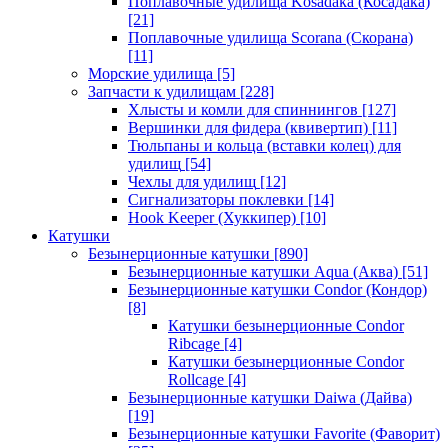
Поплавочные удилища Kosadaka (Косадака)
[21]
Поплавочные удилища Scorana (Скорана)
[11]
Морские удилища
[5]
Запчасти к удилищам
[228]
Хлысты и комли для спиннингов
[127]
Вершинки для фидера (квивертип)
[11]
Тюльпаны и кольца (вставки колец) для
удилищ
[54]
Чехлы для удилищ
[12]
Сигнализаторы поклевки
[14]
Hook Keeper (Хуккипер)
[10]
Катушки
Безынерционные катушки
[890]
Безынерционные катушки Aqua (Аква)
[51]
Безынерционные катушки Condor (Кондор)
[8]
Катушки безынерционные Condor
Ribcage
[4]
Катушки безынерционные Condor
Rollcage
[4]
Безынерционные катушки Daiwa (Дайва)
[19]
Безынерционные катушки Favorite (Фаворит)