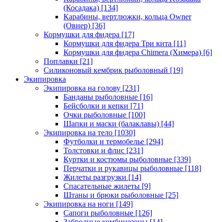
(Косадака)
[134]
Карабины, вертлюжки, кольца Owner
(Овнер)
[36]
Кормушки для фидера
[17]
Кормушки для фидера Три кита
[11]
Кормушки для фидера Chimera (Химера)
[6]
Поплавки
[21]
Силиконовый кембрик рыболовный
[19]
Экипировка
Экипировка на голову
[231]
Банданы рыболовные
[16]
Бейсболки и кепки
[71]
Очки рыболовные
[100]
Шапки и маски (балаклавы)
[44]
Экипировка на тело
[1030]
Футболки и термобелье
[294]
Толстовки и флис
[231]
Куртки и костюмы рыболовные
[339]
Перчатки и рукавицы рыболовные
[118]
Жилеты разгрузки
[14]
Спасательные жилеты
[9]
Штаны и брюки рыболовные
[25]
Экипировка на ноги
[149]
Сапоги рыболовные
[126]
Забродные комбинезоны
[14]