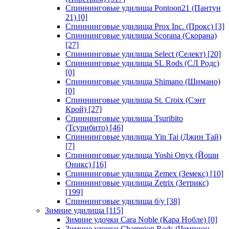
Спиннинговые удилища Pontoon21 (Пантун
21)
[0]
Спиннинговые удилища Prox Inc. (Прокс)
[3]
Спиннинговые удилища Scorana (Скорана)
[27]
Спиннинговые удилища Select (Селект)
[20]
Спиннинговые удилища SL Rods (СЛ Родс)
[0]
Спиннинговые удилища Shimano (Шимано)
[0]
Спиннинговые удилища St. Croix (Сэнт
Крой)
[27]
Спиннинговые удилища Tsuribito
(Тсурибито)
[46]
Спиннинговые удилища Yin Tai (Джин Тай)
[7]
Спиннинговые удилища Yoshi Onyx (Йоши
Оникс)
[16]
Спиннинговые удилища Zemex (Земекс)
[10]
Спиннинговые удилища Zetrix (Зетрикс)
[199]
Спиннинговые удилища б/у
[38]
Зимние удилища
[115]
Зимние удочки Cara Noble (Кара Нобле)
[0]
Зимние удочки Champion Rods (Чемпион