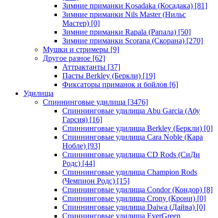
Зимние приманки Kosadaka (Косадака)
[81]
Зимние приманки Nils Master (Нильс
Мастер)
[0]
Зимние приманки Rapala (Рапала)
[50]
Зимние приманки Scorana (Скорана)
[270]
Мушки и стримеры
[9]
Другое разное
[62]
Аттрактанты
[37]
Пасты Berkley (Беркли)
[19]
Фиксаторы приманок и бойлов
[6]
Удилища
Спиннинговые удилища
[3476]
Спиннинговые удилища Abu Garcia (Абу
Гарсия)
[16]
Спиннинговые удилища Berkley (Беркли)
[0]
Спиннинговые удилища Cara Noble (Кара
Нобле)
[93]
Спиннинговые удилища CD Rods (СиДи
Родс)
[44]
Спиннинговые удилища Champion Rods
(Чемпион Родс)
[15]
Спиннинговые удилища Condor (Кондор)
[8]
Спиннинговые удилища Crony (Крони)
[0]
Спиннинговые удилища Daiwa (Дайва)
[0]
Спиннинговые удилища EverGreen