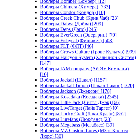
Воблеры Bomber (Бомбер)
[12]
Воблеры Chimera (Химера)
[733]
Воблеры Condor (Кондор)
[16]
Воблеры Creek Chub (Крик Чаб)
[23]
Воблеры Daiwa (Дайва)
[209]
Воблеры Deps (Дэпс)
[245]
Воблеры EverGreen (Эвергрин)
[70]
Воблеры Fishycat (Фишикет)
[508]
Воблеры FLT (ФЛТ)
[46]
Воблеры Grows Culture (Гровс Культур)
[999]
Воблеры Halcyon System (Хальцион Систем)
[147]
Воблеры IAM company (Ай Эм Компани)
[16]
Воблеры Jackall (Шакал)
[1157]
Воблеры Jackall Timon (Шакал Тимон)
[320]
Воблеры Jackson (Джэксон)
[178]
Воблеры Kosadaka (Косадака)
[2345]
Воблеры Little Jack (Литтл Джэк)
[66]
Воблеры LiveTarget (ЛайвТаргет)
[0]
Воблеры Lucky Craft (Лаки Крафт)
[852]
Воблеры Lurefans (Люрфанс)
[23]
Воблеры Megabass (Мегабасс)
[39]
Воблеры MZ Custom Lures (МЗэт Кастом
Люрс)
[30]