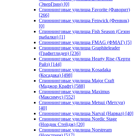
(ЭверГрин)
[0]
Спиннинговые удилища Favorite (Фаворит)
[266]
Спиннинговые удилища Fenwick (Фенвик)
[0]
Спиннинговые удилища Fish Season (Сезон
рыбалки)
[1]
Спиннинговые удилища FMAG (ФМАГ)
[5]
Спиннинговые удилища Graphiteleader
(Графитлидер)
[236]
Спиннинговые удилища Hearty Rise (Херти
Райз)
[144]
Спиннинговые удилища Kosadaka
(Косадака)
[498]
Спиннинговые удилища Major Craft
(Маджор Крафт)
[588]
Спиннинговые удилища Maximus
(Максимус)
[552]
Спиннинговые удилища Metsui (Метсуи)
[40]
Спиннинговые удилища Narval (Нарвал)
[40]
Спиннинговые удилища Nordic Stage
(Нордик Стейдж)
[20]
Спиннинговые удилища Norstream
(Норстрим)
[517]