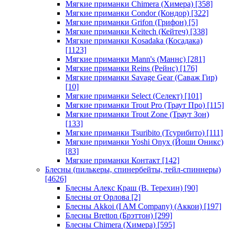
Мягкие приманки Chimera (Химера)
[358]
Мягкие приманки Condor (Кондор)
[322]
Мягкие приманки Grifon (Грифон)
[5]
Мягкие приманки Keitech (Кейтеч)
[338]
Мягкие приманки Kosadaka (Косадака)
[1123]
Мягкие приманки Mann's (Маннс)
[281]
Мягкие приманки Reins (Рейнс)
[176]
Мягкие приманки Savage Gear (Саваж Гир)
[10]
Мягкие приманки Select (Селект)
[101]
Мягкие приманки Trout Pro (Траут Про)
[115]
Мягкие приманки Trout Zone (Траут Зон)
[133]
Мягкие приманки Tsuribito (Тсурибито)
[111]
Мягкие приманки Yoshi Onyx (Йоши Оникс)
[83]
Мягкие приманки Контакт
[142]
Блесны (пилькеры, спинербейты, тейл-спиннеры)
[4626]
Блесны Алекс Краш (В. Терехин)
[90]
Блесны от Орлова
[2]
Блесны Akkoi (I AM Company) (Аккои)
[197]
Блесны Bretton (Брэттон)
[299]
Блесны Chimera (Химера)
[595]