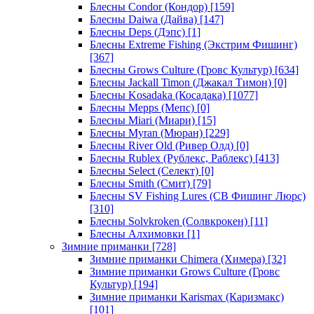
Блесны Condor (Кондор)
[159]
Блесны Daiwa (Дайва)
[147]
Блесны Deps (Дэпс)
[1]
Блесны Extreme Fishing (Экстрим Фишинг)
[367]
Блесны Grows Culture (Гровс Культур)
[634]
Блесны Jackall Timon (Джакал Тимон)
[0]
Блесны Kosadaka (Косадака)
[1077]
Блесны Mepps (Мепс)
[0]
Блесны Miari (Миари)
[15]
Блесны Myran (Мюран)
[229]
Блесны River Old (Ривер Олд)
[0]
Блесны Rublex (Рублекс, Раблекс)
[413]
Блесны Select (Селект)
[0]
Блесны Smith (Смит)
[79]
Блесны SV Fishing Lures (СВ Фишинг Люрс)
[310]
Блесны Solvkroken (Солвкрокен)
[11]
Блесны Алхимовки
[1]
Зимние приманки
[728]
Зимние приманки Chimera (Химера)
[32]
Зимние приманки Grows Culture (Гровс
Культур)
[194]
Зимние приманки Karismax (Каризмакс)
[101]