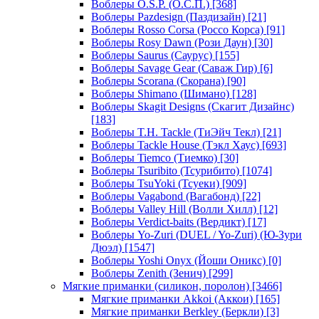
Воблеры O.S.P. (О.С.П.)
[368]
Воблеры Pazdesign (Паздизайн)
[21]
Воблеры Rosso Corsa (Россо Корса)
[91]
Воблеры Rosy Dawn (Рози Даун)
[30]
Воблеры Saurus (Саурус)
[155]
Воблеры Savage Gear (Саваж Гир)
[6]
Воблеры Scorana (Скорана)
[90]
Воблеры Shimano (Шимано)
[128]
Воблеры Skagit Designs (Скагит Дизайнс)
[183]
Воблеры T.H. Tackle (ТиЭйч Текл)
[21]
Воблеры Tackle House (Тэкл Хаус)
[693]
Воблеры Tiemco (Тиемко)
[30]
Воблеры Tsuribito (Тсурибито)
[1074]
Воблеры TsuYoki (Тсуеки)
[909]
Воблеры Vagabond (Вагабонд)
[22]
Воблеры Valley Hill (Волли Хилл)
[12]
Воблеры Verdict-baits (Вердикт)
[17]
Воблеры Yo-Zuri (DUEL / Yo-Zuri) (Ю-Зури
Дюэл)
[1547]
Воблеры Yoshi Onyx (Йоши Оникс)
[0]
Воблеры Zenith (Зенич)
[299]
Мягкие приманки (силикон, поролон)
[3466]
Мягкие приманки Akkoi (Аккои)
[165]
Мягкие приманки Berkley (Беркли)
[3]