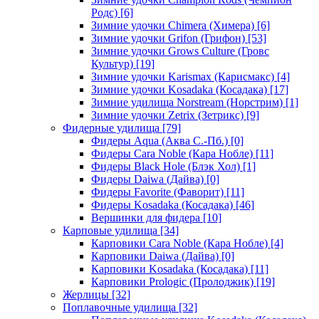
Родс)
[6]
Зимние удочки Chimera (Химера)
[6]
Зимние удочки Grifon (Грифон)
[53]
Зимние удочки Grows Culture (Гровс
Культур)
[19]
Зимние удочки Karismax (Карисмакс)
[4]
Зимние удочки Kosadaka (Косадака)
[17]
Зимние удилища Norstream (Норстрим)
[1]
Зимние удочки Zetrix (Зетрикс)
[9]
Фидерные удилища
[79]
Фидеры Aqua (Аква С.-Пб.)
[0]
Фидеры Cara Noble (Кара Нобле)
[11]
Фидеры Black Hole (Блэк Хол)
[1]
Фидеры Daiwa (Дайва)
[0]
Фидеры Favorite (Фаворит)
[11]
Фидеры Kosadaka (Косадака)
[46]
Вершинки для фидера
[10]
Карповые удилища
[34]
Карповики Cara Noble (Кара Нобле)
[4]
Карповики Daiwa (Дайва)
[0]
Карповики Kosadaka (Косадака)
[11]
Карповики Prologic (Пролоджик)
[19]
Жерлицы
[32]
Поплавочные удилища
[32]