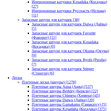
Инерционные катушки Kosadaka (Косадака)
[27]
Инерционные катушки Русснасть (Нельма)
[11]
Запасные шпули для катушек
[38]
Запасные шпули для катушек Daiwa (Дайва)
[5]
Запасные шпули для катушек Favorite
(Фаворит)
[11]
Запасные шпули для катушек Kosadaka
(Косадака)
[0]
Запасные шпули для катушек Okuma (Окума)
[9]
Запасные шпули для катушек Ryobi (Риоби)
[7]
Запасные шпули для катушек Stinger
(Стингер)
[6]
Лески
Плетеные лески (шнуры)
[1278]
Плетеные шнуры Aqua (Аква)
[537]
Плетеные шнуры Berkley (Беркли)
[22]
Плетеные шнуры Chimera (Химера)
[45]
Плетеные шнуры Daiwa (Дайва)
[20]
Плетеные шнуры Gamakatsu (Гамакатсу)
[5]
Плетеные шнуры Kosadaka (Косадака)
[375]