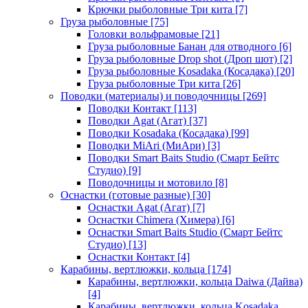
Крючки рыболовные Три кита
[7]
Груза рыболовные
[75]
Головки вольфрамовые
[21]
Груза рыболовные Банан для отводного
[6]
Груза рыболовные Drop shot (Дроп шот)
[2]
Груза рыболовные Kosadaka (Косадака)
[20]
Груза рыболовные Три кита
[26]
Поводки (материалы) и поводочницы
[269]
Поводки Контакт
[113]
Поводки Agat (Агат)
[37]
Поводки Kosadaka (Косадака)
[99]
Поводки MiAri (МиАри)
[3]
Поводки Smart Baits Studio (Смарт Бейтс
Студио)
[9]
Поводочницы и мотовило
[8]
Оснастки (готовые разные)
[30]
Оснастки Agat (Агат)
[7]
Оснастки Chimera (Химера)
[6]
Оснастки Smart Baits Studio (Смарт Бейтс
Студио)
[13]
Оснастки Контакт
[4]
Карабины, вертлюжки, кольца
[174]
Карабины, вертлюжки, кольца Daiwa (Дайва)
[4]
Карабины, вертлюжки, кольца Kosadaka