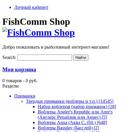
Личный кабинет
FishComm Shop
Добро пожаловать в рыболовный интернет-магазин!
Search:
Моя корзина
0 товаров -
0 руб.
Разделы
Приманки
Твердые приманки (воблеры и т.п.)
[14545]
Набор воблеров (набор приманок)
[28]
Воблеры Angler's Republic или Anre's
(Англерс Репаблик или Анрес)
[5]
Воблеры Aqua (Аква С.-Пб.)
[648]
Воблеры Bassday (Бассдей)
[2]