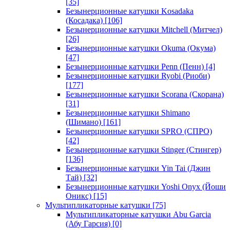
[35]
Безынерционные катушки Kosadaka
(Косадака)
[106]
Безынерционные катушки Mitchell (Митчел)
[26]
Безынерционные катушки Okuma (Окума)
[47]
Безынерционные катушки Penn (Пенн)
[4]
Безынерционные катушки Ryobi (Риоби)
[177]
Безынерционные катушки Scorana (Скорана)
[31]
Безынерционные катушки Shimano
(Шимано)
[161]
Безынерционные катушки SPRO (СПРО)
[42]
Безынерционные катушки Stinger (Стингер)
[136]
Безынерционные катушки Yin Tai (Джин
Тай)
[32]
Безынерционные катушки Yoshi Onyx (Йоши
Оникс)
[15]
Мультипликаторные катушки
[75]
Мультипликаторные катушки Abu Garcia
(Абу Гарсия)
[0]