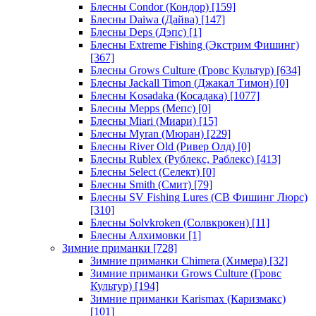
Блесны Condor (Кондор)
[159]
Блесны Daiwa (Дайва)
[147]
Блесны Deps (Дэпс)
[1]
Блесны Extreme Fishing (Экстрим Фишинг)
[367]
Блесны Grows Culture (Гровс Культур)
[634]
Блесны Jackall Timon (Джакал Тимон)
[0]
Блесны Kosadaka (Косадака)
[1077]
Блесны Mepps (Мепс)
[0]
Блесны Miari (Миари)
[15]
Блесны Myran (Мюран)
[229]
Блесны River Old (Ривер Олд)
[0]
Блесны Rublex (Рублекс, Раблекс)
[413]
Блесны Select (Селект)
[0]
Блесны Smith (Смит)
[79]
Блесны SV Fishing Lures (СВ Фишинг Люрс)
[310]
Блесны Solvkroken (Солвкрокен)
[11]
Блесны Алхимовки
[1]
Зимние приманки
[728]
Зимние приманки Chimera (Химера)
[32]
Зимние приманки Grows Culture (Гровс
Культур)
[194]
Зимние приманки Karismax (Каризмакс)
[101]