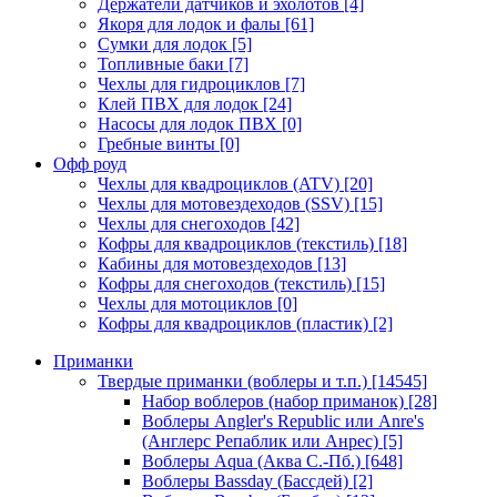
Держатели датчиков и эхолотов
[4]
Якоря для лодок и фалы
[61]
Сумки для лодок
[5]
Топливные баки
[7]
Чехлы для гидроциклов
[7]
Клей ПВХ для лодок
[24]
Насосы для лодок ПВХ
[0]
Гребные винты
[0]
Офф роуд
Чехлы для квадроциклов (ATV)
[20]
Чехлы для мотовездеходов (SSV)
[15]
Чехлы для снегоходов
[42]
Кофры для квадроциклов (текстиль)
[18]
Кабины для мотовездеходов
[13]
Кофры для снегоходов (текстиль)
[15]
Чехлы для мотоциклов
[0]
Кофры для квадроциклов (пластик)
[2]
Приманки
Твердые приманки (воблеры и т.п.)
[14545]
Набор воблеров (набор приманок)
[28]
Воблеры Angler's Republic или Anre's
(Англерс Репаблик или Анрес)
[5]
Воблеры Aqua (Аква С.-Пб.)
[648]
Воблеры Bassday (Бассдей)
[2]