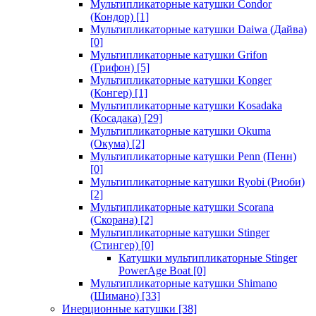
Мультипликаторные катушки Condor
(Кондор)
[1]
Мультипликаторные катушки Daiwa (Дайва)
[0]
Мультипликаторные катушки Grifon
(Грифон)
[5]
Мультипликаторные катушки Konger
(Конгер)
[1]
Мультипликаторные катушки Kosadaka
(Косадака)
[29]
Мультипликаторные катушки Okuma
(Окума)
[2]
Мультипликаторные катушки Penn (Пенн)
[0]
Мультипликаторные катушки Ryobi (Риоби)
[2]
Мультипликаторные катушки Scorana
(Скорана)
[2]
Мультипликаторные катушки Stinger
(Стингер)
[0]
Катушки мультипликаторные Stinger
PowerAge Boat
[0]
Мультипликаторные катушки Shimano
(Шимано)
[33]
Инерционные катушки
[38]