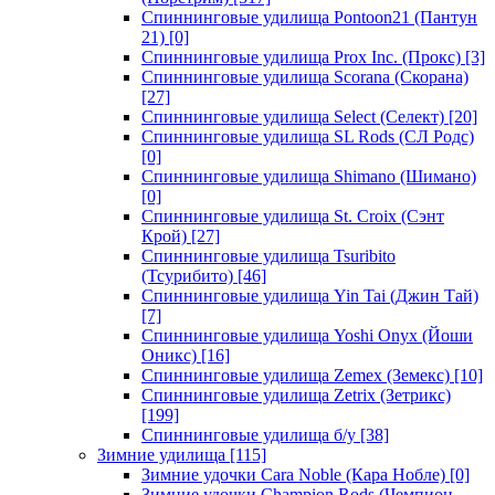
Спиннинговые удилища Pontoon21 (Пантун
21)
[0]
Спиннинговые удилища Prox Inc. (Прокс)
[3]
Спиннинговые удилища Scorana (Скорана)
[27]
Спиннинговые удилища Select (Селект)
[20]
Спиннинговые удилища SL Rods (СЛ Родс)
[0]
Спиннинговые удилища Shimano (Шимано)
[0]
Спиннинговые удилища St. Croix (Сэнт
Крой)
[27]
Спиннинговые удилища Tsuribito
(Тсурибито)
[46]
Спиннинговые удилища Yin Tai (Джин Тай)
[7]
Спиннинговые удилища Yoshi Onyx (Йоши
Оникс)
[16]
Спиннинговые удилища Zemex (Земекс)
[10]
Спиннинговые удилища Zetrix (Зетрикс)
[199]
Спиннинговые удилища б/у
[38]
Зимние удилища
[115]
Зимние удочки Cara Noble (Кара Нобле)
[0]
Зимние удочки Champion Rods (Чемпион