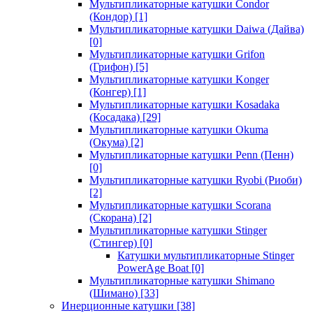
Мультипликаторные катушки Condor
(Кондор)
[1]
Мультипликаторные катушки Daiwa (Дайва)
[0]
Мультипликаторные катушки Grifon
(Грифон)
[5]
Мультипликаторные катушки Konger
(Конгер)
[1]
Мультипликаторные катушки Kosadaka
(Косадака)
[29]
Мультипликаторные катушки Okuma
(Окума)
[2]
Мультипликаторные катушки Penn (Пенн)
[0]
Мультипликаторные катушки Ryobi (Риоби)
[2]
Мультипликаторные катушки Scorana
(Скорана)
[2]
Мультипликаторные катушки Stinger
(Стингер)
[0]
Катушки мультипликаторные Stinger
PowerAge Boat
[0]
Мультипликаторные катушки Shimano
(Шимано)
[33]
Инерционные катушки
[38]