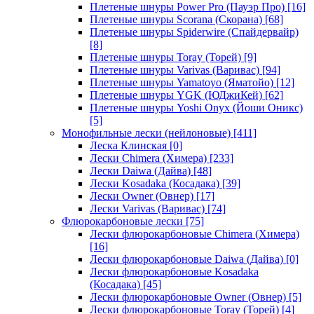
Плетеные шнуры Power Pro (Пауэр Про)
[16]
Плетеные шнуры Scorana (Скорана)
[68]
Плетеные шнуры Spiderwire (Спайдервайр)
[8]
Плетеные шнуры Toray (Торей)
[9]
Плетеные шнуры Varivas (Варивас)
[94]
Плетеные шнуры Yamatoyo (Яматойо)
[12]
Плетеные шнуры YGK (ЮДжиКей)
[62]
Плетеные шнуры Yoshi Onyx (Йоши Оникс)
[5]
Монофильные лески (нейлоновые)
[411]
Леска Клинская
[0]
Лески Chimera (Химера)
[233]
Лески Daiwa (Дайва)
[48]
Лески Kosadaka (Косадака)
[39]
Лески Owner (Овнер)
[17]
Лески Varivas (Варивас)
[74]
Флюрокарбоновые лески
[75]
Лески флюрокарбоновые Chimera (Химера)
[16]
Лески флюрокарбоновые Daiwa (Дайва)
[0]
Лески флюрокарбоновые Kosadaka
(Косадака)
[45]
Лески флюрокарбоновые Owner (Овнер)
[5]
Лески флюрокарбоновые Toray (Торей)
[4]