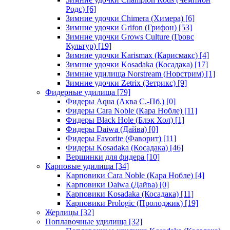
Родс)
[6]
Зимние удочки Chimera (Химера)
[6]
Зимние удочки Grifon (Грифон)
[53]
Зимние удочки Grows Culture (Гровс
Культур)
[19]
Зимние удочки Karismax (Карисмакс)
[4]
Зимние удочки Kosadaka (Косадака)
[17]
Зимние удилища Norstream (Норстрим)
[1]
Зимние удочки Zetrix (Зетрикс)
[9]
Фидерные удилища
[79]
Фидеры Aqua (Аква С.-Пб.)
[0]
Фидеры Cara Noble (Кара Нобле)
[11]
Фидеры Black Hole (Блэк Хол)
[1]
Фидеры Daiwa (Дайва)
[0]
Фидеры Favorite (Фаворит)
[11]
Фидеры Kosadaka (Косадака)
[46]
Вершинки для фидера
[10]
Карповые удилища
[34]
Карповики Cara Noble (Кара Нобле)
[4]
Карповики Daiwa (Дайва)
[0]
Карповики Kosadaka (Косадака)
[11]
Карповики Prologic (Пролоджик)
[19]
Жерлицы
[32]
Поплавочные удилища
[32]