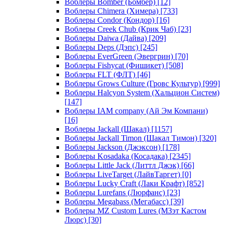
Воблеры Bomber (Бомбер)
[12]
Воблеры Chimera (Химера)
[733]
Воблеры Condor (Кондор)
[16]
Воблеры Creek Chub (Крик Чаб)
[23]
Воблеры Daiwa (Дайва)
[209]
Воблеры Deps (Дэпс)
[245]
Воблеры EverGreen (Эвергрин)
[70]
Воблеры Fishycat (Фишикет)
[508]
Воблеры FLT (ФЛТ)
[46]
Воблеры Grows Culture (Гровс Культур)
[999]
Воблеры Halcyon System (Хальцион Систем)
[147]
Воблеры IAM company (Ай Эм Компани)
[16]
Воблеры Jackall (Шакал)
[1157]
Воблеры Jackall Timon (Шакал Тимон)
[320]
Воблеры Jackson (Джэксон)
[178]
Воблеры Kosadaka (Косадака)
[2345]
Воблеры Little Jack (Литтл Джэк)
[66]
Воблеры LiveTarget (ЛайвТаргет)
[0]
Воблеры Lucky Craft (Лаки Крафт)
[852]
Воблеры Lurefans (Люрфанс)
[23]
Воблеры Megabass (Мегабасс)
[39]
Воблеры MZ Custom Lures (МЗэт Кастом
Люрс)
[30]