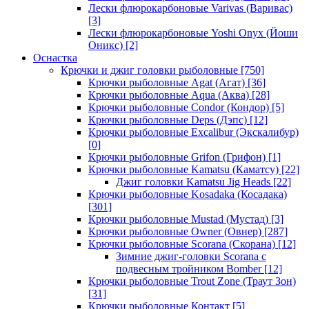
Лески флюрокарбоновые Varivas (Варивас)
[3]
Лески флюрокарбоновые Yoshi Onyx (Йоши
Оникс)
[2]
Оснастка
Крючки и джиг головки рыболовные
[750]
Крючки рыболовные Agat (Агат)
[36]
Крючки рыболовные Aqua (Аква)
[28]
Крючки рыболовные Condor (Кондор)
[5]
Крючки рыболовные Deps (Дэпс)
[12]
Крючки рыболовные Excalibur (Экскалибур)
[0]
Крючки рыболовные Grifon (Грифон)
[1]
Крючки рыболовные Kamatsu (Каматсу)
[22]
Джиг головки Kamatsu Jig Heads
[22]
Крючки рыболовные Kosadaka (Косадака)
[301]
Крючки рыболовные Mustad (Мустад)
[3]
Крючки рыболовные Owner (Овнер)
[287]
Крючки рыболовные Scorana (Скорана)
[12]
Зимние джиг-головки Scorana с
подвесным тройником Bomber
[12]
Крючки рыболовные Trout Zone (Траут Зон)
[31]
Крючки рыболовные Контакт
[5]