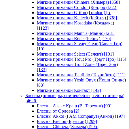
Мягкие приманки Chimera (Химера)
[358]
Мягкие приманки Condor (Кондор)
[322]
Мягкие приманки Grifon (Грифон)
[5]
Мягкие приманки Keitech (Кейтеч)
[338]
Мягкие приманки Kosadaka (Косадака)
[1123]
Мягкие приманки Mann's (Маннс)
[281]
Мягкие приманки Reins (Рейнс)
[176]
Мягкие приманки Savage Gear (Саваж Гир)
[10]
Мягкие приманки Select (Селект)
[101]
Мягкие приманки Trout Pro (Траут Про)
[115]
Мягкие приманки Trout Zone (Траут Зон)
[133]
Мягкие приманки Tsuribito (Тсурибито)
[111]
Мягкие приманки Yoshi Onyx (Йоши Оникс)
[83]
Мягкие приманки Контакт
[142]
Блесны (пилькеры, спинербейты, тейл-спиннеры)
[4626]
Блесны Алекс Краш (В. Терехин)
[90]
Блесны от Орлова
[2]
Блесны Akkoi (I AM Company) (Аккои)
[197]
Блесны Bretton (Брэттон)
[299]
Блесны Chimera (Химера)
[595]