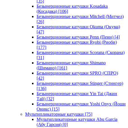
[35]
Безынерционные катушки Kosadaka
(Косадака)
[106]
Безынерционные катушки Mitchell (Митчел)
[26]
Безынерционные катушки Okuma (Окума)
[47]
Безынерционные катушки Penn (Пенн)
[4]
Безынерционные катушки Ryobi (Риоби)
[177]
Безынерционные катушки Scorana (Скорана)
[31]
Безынерционные катушки Shimano
(Шимано)
[161]
Безынерционные катушки SPRO (СПРО)
[42]
Безынерционные катушки Stinger (Стингер)
[136]
Безынерционные катушки Yin Tai (Джин
Тай)
[32]
Безынерционные катушки Yoshi Onyx (Йоши
Оникс)
[15]
Мультипликаторные катушки
[75]
Мультипликаторные катушки Abu Garcia
(Абу Гарсия)
[0]