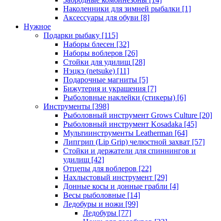
Наколенники для зимней рыбалки
[1]
Аксессуары для обуви
[8]
Нужное
Подарки рыбаку
[115]
Наборы блесен
[32]
Наборы воблеров
[26]
Стойки для удилищ
[28]
Нэцкэ (netsuke)
[11]
Подарочные магниты
[5]
Бижутерия и украшения
[7]
Рыболовные наклейки (стикеры)
[6]
Инструменты
[398]
Рыболовный инструмент Grows Culture
[20]
Рыболовный инструмент Kosadaka
[45]
Мультиинструменты Leatherman
[64]
Липгрип (Lip Grip) челюстной захват
[57]
Стойки и держатели для спиннингов и
удилищ
[42]
Отцепы для воблеров
[22]
Нахлыстовый инструмент
[29]
Донные косы и донные грабли
[4]
Весы рыболовные
[14]
Ледобуры и ножи
[99]
Ледобуры
[77]