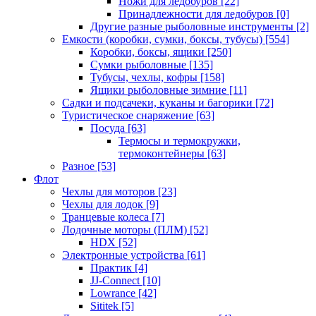
Ножи для ледобуров
[22]
Принадлежности для ледобуров
[0]
Другие разные рыболовные инструменты
[2]
Емкости (коробки, сумки, боксы, тубусы)
[554]
Коробки, боксы, ящики
[250]
Сумки рыболовные
[135]
Тубусы, чехлы, кофры
[158]
Ящики рыболовные зимние
[11]
Садки и подсачеки, куканы и багорики
[72]
Туристическое снаряжение
[63]
Посуда
[63]
Термосы и термокружки,
термоконтейнеры
[63]
Разное
[53]
Флот
Чехлы для моторов
[23]
Чехлы для лодок
[9]
Транцевые колеса
[7]
Лодочные моторы (ПЛМ)
[52]
HDX
[52]
Электронные устройства
[61]
Практик
[4]
JJ-Connect
[10]
Lowrance
[42]
Sititek
[5]