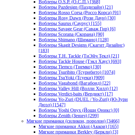
Воблеры O.S.P. (О.С.П.)
[368]
Воблеры Pazdesign (Паздизайн)
[21]
Воблеры Rosso Corsa (Россо Корса)
[91]
Воблеры Rosy Dawn (Рози Даун)
[30]
Воблеры Saurus (Саурус)
[155]
Воблеры Savage Gear (Саваж Гир)
[6]
Воблеры Scorana (Скорана)
[90]
Воблеры Shimano (Шимано)
[128]
Воблеры Skagit Designs (Скагит Дизайнс)
[183]
Воблеры T.H. Tackle (ТиЭйч Текл)
[21]
Воблеры Tackle House (Тэкл Хаус)
[693]
Воблеры Tiemco (Тиемко)
[30]
Воблеры Tsuribito (Тсурибито)
[1074]
Воблеры TsuYoki (Тсуеки)
[909]
Воблеры Vagabond (Вагабонд)
[22]
Воблеры Valley Hill (Волли Хилл)
[12]
Воблеры Verdict-baits (Вердикт)
[17]
Воблеры Yo-Zuri (DUEL / Yo-Zuri) (Ю-Зури
Дюэл)
[1547]
Воблеры Yoshi Onyx (Йоши Оникс)
[0]
Воблеры Zenith (Зенич)
[299]
Мягкие приманки (силикон, поролон)
[3466]
Мягкие приманки Akkoi (Аккои)
[165]
Мягкие приманки Berkley (Беркли)
[3]