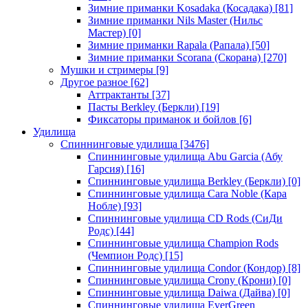
Зимние приманки Kosadaka (Косадака)
[81]
Зимние приманки Nils Master (Нильс
Мастер)
[0]
Зимние приманки Rapala (Рапала)
[50]
Зимние приманки Scorana (Скорана)
[270]
Мушки и стримеры
[9]
Другое разное
[62]
Аттрактанты
[37]
Пасты Berkley (Беркли)
[19]
Фиксаторы приманок и бойлов
[6]
Удилища
Спиннинговые удилища
[3476]
Спиннинговые удилища Abu Garcia (Абу
Гарсия)
[16]
Спиннинговые удилища Berkley (Беркли)
[0]
Спиннинговые удилища Cara Noble (Кара
Нобле)
[93]
Спиннинговые удилища CD Rods (СиДи
Родс)
[44]
Спиннинговые удилища Champion Rods
(Чемпион Родс)
[15]
Спиннинговые удилища Condor (Кондор)
[8]
Спиннинговые удилища Crony (Крони)
[0]
Спиннинговые удилища Daiwa (Дайва)
[0]
Спиннинговые удилища EverGreen