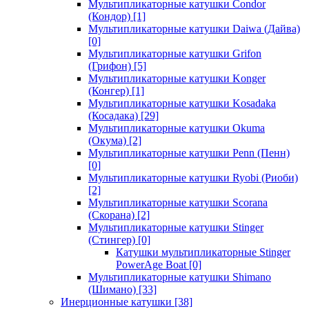
Мультипликаторные катушки Condor
(Кондор)
[1]
Мультипликаторные катушки Daiwa (Дайва)
[0]
Мультипликаторные катушки Grifon
(Грифон)
[5]
Мультипликаторные катушки Konger
(Конгер)
[1]
Мультипликаторные катушки Kosadaka
(Косадака)
[29]
Мультипликаторные катушки Okuma
(Окума)
[2]
Мультипликаторные катушки Penn (Пенн)
[0]
Мультипликаторные катушки Ryobi (Риоби)
[2]
Мультипликаторные катушки Scorana
(Скорана)
[2]
Мультипликаторные катушки Stinger
(Стингер)
[0]
Катушки мультипликаторные Stinger
PowerAge Boat
[0]
Мультипликаторные катушки Shimano
(Шимано)
[33]
Инерционные катушки
[38]