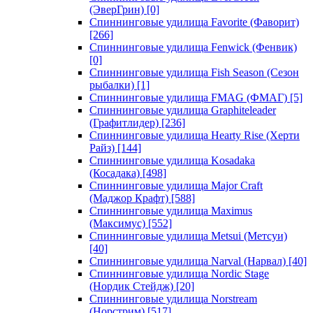
(ЭверГрин)
[0]
Спиннинговые удилища Favorite (Фаворит)
[266]
Спиннинговые удилища Fenwick (Фенвик)
[0]
Спиннинговые удилища Fish Season (Сезон
рыбалки)
[1]
Спиннинговые удилища FMAG (ФМАГ)
[5]
Спиннинговые удилища Graphiteleader
(Графитлидер)
[236]
Спиннинговые удилища Hearty Rise (Херти
Райз)
[144]
Спиннинговые удилища Kosadaka
(Косадака)
[498]
Спиннинговые удилища Major Craft
(Маджор Крафт)
[588]
Спиннинговые удилища Maximus
(Максимус)
[552]
Спиннинговые удилища Metsui (Метсуи)
[40]
Спиннинговые удилища Narval (Нарвал)
[40]
Спиннинговые удилища Nordic Stage
(Нордик Стейдж)
[20]
Спиннинговые удилища Norstream
(Норстрим)
[517]