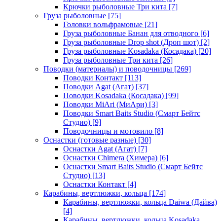
Крючки рыболовные Три кита
[7]
Груза рыболовные
[75]
Головки вольфрамовые
[21]
Груза рыболовные Банан для отводного
[6]
Груза рыболовные Drop shot (Дроп шот)
[2]
Груза рыболовные Kosadaka (Косадака)
[20]
Груза рыболовные Три кита
[26]
Поводки (материалы) и поводочницы
[269]
Поводки Контакт
[113]
Поводки Agat (Агат)
[37]
Поводки Kosadaka (Косадака)
[99]
Поводки MiAri (МиАри)
[3]
Поводки Smart Baits Studio (Смарт Бейтс
Студио)
[9]
Поводочницы и мотовило
[8]
Оснастки (готовые разные)
[30]
Оснастки Agat (Агат)
[7]
Оснастки Chimera (Химера)
[6]
Оснастки Smart Baits Studio (Смарт Бейтс
Студио)
[13]
Оснастки Контакт
[4]
Карабины, вертлюжки, кольца
[174]
Карабины, вертлюжки, кольца Daiwa (Дайва)
[4]
Карабины, вертлюжки, кольца Kosadaka