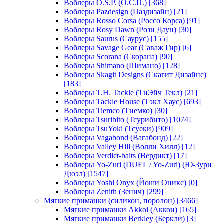
Воблеры O.S.P. (О.С.П.)
[368]
Воблеры Pazdesign (Паздизайн)
[21]
Воблеры Rosso Corsa (Россо Корса)
[91]
Воблеры Rosy Dawn (Рози Даун)
[30]
Воблеры Saurus (Саурус)
[155]
Воблеры Savage Gear (Саваж Гир)
[6]
Воблеры Scorana (Скорана)
[90]
Воблеры Shimano (Шимано)
[128]
Воблеры Skagit Designs (Скагит Дизайнс)
[183]
Воблеры T.H. Tackle (ТиЭйч Текл)
[21]
Воблеры Tackle House (Тэкл Хаус)
[693]
Воблеры Tiemco (Тиемко)
[30]
Воблеры Tsuribito (Тсурибито)
[1074]
Воблеры TsuYoki (Тсуеки)
[909]
Воблеры Vagabond (Вагабонд)
[22]
Воблеры Valley Hill (Волли Хилл)
[12]
Воблеры Verdict-baits (Вердикт)
[17]
Воблеры Yo-Zuri (DUEL / Yo-Zuri) (Ю-Зури
Дюэл)
[1547]
Воблеры Yoshi Onyx (Йоши Оникс)
[0]
Воблеры Zenith (Зенич)
[299]
Мягкие приманки (силикон, поролон)
[3466]
Мягкие приманки Akkoi (Аккои)
[165]
Мягкие приманки Berkley (Беркли)
[3]