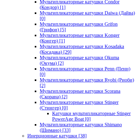
Мультипликаторные катушки Condor
(Кондор)
[1]
Мультипликаторные катушки Daiwa (Дайва)
[0]
Мультипликаторные катушки Grifon
(Грифон)
[5]
Мультипликаторные катушки Konger
(Конгер)
[1]
Мультипликаторные катушки Kosadaka
(Косадака)
[29]
Мультипликаторные катушки Okuma
(Окума)
[2]
Мультипликаторные катушки Penn (Пенн)
[0]
Мультипликаторные катушки Ryobi (Риоби)
[2]
Мультипликаторные катушки Scorana
(Скорана)
[2]
Мультипликаторные катушки Stinger
(Стингер)
[0]
Катушки мультипликаторные Stinger
PowerAge Boat
[0]
Мультипликаторные катушки Shimano
(Шимано)
[33]
Инерционные катушки
[38]