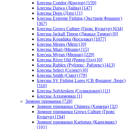
Блесны Condor (Кондор)
[159]
Блесны Daiwa (Дайва)
[147]
Блесны Deps (Дэпс)
[1]
Блесны Extreme Fishing (Экстрим Фишинг)
[367]
Блесны Grows Culture (Гровс Культур)
[634]
Блесны Jackall Timon (Джакал Тимон)
[0]
Блесны Kosadaka (Косадака)
[1077]
Блесны Mepps (Мепс)
[0]
Блесны Miari (Миари)
[15]
Блесны Myran (Мюран)
[229]
Блесны River Old (Ривер Олд)
[0]
Блесны Rublex (Рублекс, Раблекс)
[413]
Блесны Select (Селект)
[0]
Блесны Smith (Смит)
[79]
Блесны SV Fishing Lures (СВ Фишинг Люрс)
[310]
Блесны Solvkroken (Солвкрокен)
[11]
Блесны Алхимовки
[1]
Зимние приманки
[728]
Зимние приманки Chimera (Химера)
[32]
Зимние приманки Grows Culture (Гровс
Культур)
[194]
Зимние приманки Karismax (Каризмакс)
[101]