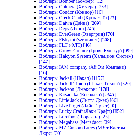
Воблеры Bomber (Бомбер)
[12]
Воблеры Chimera (Химера)
[733]
Воблеры Condor (Кондор)
[16]
Воблеры Creek Chub (Крик Чаб)
[23]
Воблеры Daiwa (Дайва)
[209]
Воблеры Deps (Дэпс)
[245]
Воблеры EverGreen (Эвергрин)
[70]
Воблеры Fishycat (Фишикет)
[508]
Воблеры FLT (ФЛТ)
[46]
Воблеры Grows Culture (Гровс Культур)
[999]
Воблеры Halcyon System (Хальцион Систем)
[147]
Воблеры IAM company (Ай Эм Компани)
[16]
Воблеры Jackall (Шакал)
[1157]
Воблеры Jackall Timon (Шакал Тимон)
[320]
Воблеры Jackson (Джэксон)
[178]
Воблеры Kosadaka (Косадака)
[2345]
Воблеры Little Jack (Литтл Джэк)
[66]
Воблеры LiveTarget (ЛайвТаргет)
[0]
Воблеры Lucky Craft (Лаки Крафт)
[852]
Воблеры Lurefans (Люрфанс)
[23]
Воблеры Megabass (Мегабасс)
[39]
Воблеры MZ Custom Lures (МЗэт Кастом
Люрс)
[30]