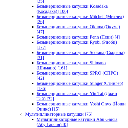
[35]
Безынерционные катушки Kosadaka
(Косадака)
[106]
Безынерционные катушки Mitchell (Митчел)
[26]
Безынерционные катушки Okuma (Окума)
[47]
Безынерционные катушки Penn (Пенн)
[4]
Безынерционные катушки Ryobi (Риоби)
[177]
Безынерционные катушки Scorana (Скорана)
[31]
Безынерционные катушки Shimano
(Шимано)
[161]
Безынерционные катушки SPRO (СПРО)
[42]
Безынерционные катушки Stinger (Стингер)
[136]
Безынерционные катушки Yin Tai (Джин
Тай)
[32]
Безынерционные катушки Yoshi Onyx (Йоши
Оникс)
[15]
Мультипликаторные катушки
[75]
Мультипликаторные катушки Abu Garcia
(Абу Гарсия)
[0]