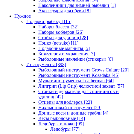
Наколенники для зимней рыбалки
[1]
Аксессуары для обуви
[8]
Нужное
Подарки рыбаку
[115]
Наборы блесен
[32]
Наборы воблеров
[26]
Стойки для удилищ
[28]
Нэцкэ (netsuke)
[11]
Подарочные магниты
[5]
Бижутерия и украшения
[7]
Рыболовные наклейки (стикеры)
[6]
Инструменты
[398]
Рыболовный инструмент Grows Culture
[20]
Рыболовный инструмент Kosadaka
[45]
Мультиинструменты Leatherman
[64]
Липгрип (Lip Grip) челюстной захват
[57]
Стойки и держатели для спиннингов и
удилищ
[42]
Отцепы для воблеров
[22]
Нахлыстовый инструмент
[29]
Донные косы и донные грабли
[4]
Весы рыболовные
[14]
Ледобуры и ножи
[99]
Ледобуры
[77]