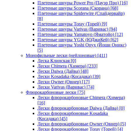
Плетеные шнуры Power Pro (Пауэр Про)
[16]
Плетеные шнуры Scorana (Скорана)
[68]
Плетеные шнуры Spiderwire (Спайдервайр)
[8]
Плетеные шнуры Toray (Торей)
[9]
Плетеные шнуры Varivas (Варивас)
[94]
Плетеные шнуры Yamatoyo (Яматойо)
[12]
Плетеные шнуры YGK (ЮДжиКей)
[62]
Плетеные шнуры Yoshi Onyx (Йоши Оникс)
[5]
Монофильные лески (нейлоновые)
[411]
Леска Клинская
[0]
Лески Chimera (Химера)
[233]
Лески Daiwa (Дайва)
[48]
Лески Kosadaka (Косадака)
[39]
Лески Owner (Овнер)
[17]
Лески Varivas (Варивас)
[74]
Флюрокарбоновые лески
[75]
Лески флюрокарбоновые Chimera (Химера)
[16]
Лески флюрокарбоновые Daiwa (Дайва)
[0]
Лески флюрокарбоновые Kosadaka
(Косадака)
[45]
Лески флюрокарбоновые Owner (Овнер)
[5]
Лески флюрокарбоновые Toray (Торей)
[4]