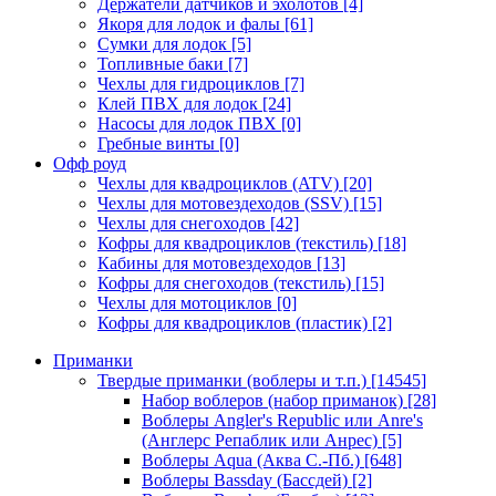
Держатели датчиков и эхолотов
[4]
Якоря для лодок и фалы
[61]
Сумки для лодок
[5]
Топливные баки
[7]
Чехлы для гидроциклов
[7]
Клей ПВХ для лодок
[24]
Насосы для лодок ПВХ
[0]
Гребные винты
[0]
Офф роуд
Чехлы для квадроциклов (ATV)
[20]
Чехлы для мотовездеходов (SSV)
[15]
Чехлы для снегоходов
[42]
Кофры для квадроциклов (текстиль)
[18]
Кабины для мотовездеходов
[13]
Кофры для снегоходов (текстиль)
[15]
Чехлы для мотоциклов
[0]
Кофры для квадроциклов (пластик)
[2]
Приманки
Твердые приманки (воблеры и т.п.)
[14545]
Набор воблеров (набор приманок)
[28]
Воблеры Angler's Republic или Anre's
(Англерс Репаблик или Анрес)
[5]
Воблеры Aqua (Аква С.-Пб.)
[648]
Воблеры Bassday (Бассдей)
[2]