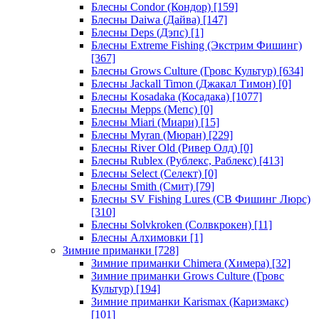
Блесны Condor (Кондор)
[159]
Блесны Daiwa (Дайва)
[147]
Блесны Deps (Дэпс)
[1]
Блесны Extreme Fishing (Экстрим Фишинг)
[367]
Блесны Grows Culture (Гровс Культур)
[634]
Блесны Jackall Timon (Джакал Тимон)
[0]
Блесны Kosadaka (Косадака)
[1077]
Блесны Mepps (Мепс)
[0]
Блесны Miari (Миари)
[15]
Блесны Myran (Мюран)
[229]
Блесны River Old (Ривер Олд)
[0]
Блесны Rublex (Рублекс, Раблекс)
[413]
Блесны Select (Селект)
[0]
Блесны Smith (Смит)
[79]
Блесны SV Fishing Lures (СВ Фишинг Люрс)
[310]
Блесны Solvkroken (Солвкрокен)
[11]
Блесны Алхимовки
[1]
Зимние приманки
[728]
Зимние приманки Chimera (Химера)
[32]
Зимние приманки Grows Culture (Гровс
Культур)
[194]
Зимние приманки Karismax (Каризмакс)
[101]