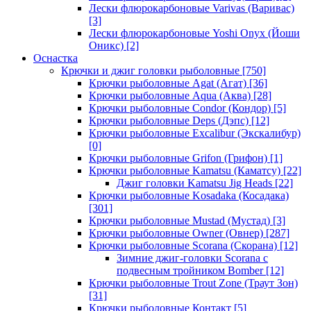
Лески флюрокарбоновые Varivas (Варивас)
[3]
Лески флюрокарбоновые Yoshi Onyx (Йоши
Оникс)
[2]
Оснастка
Крючки и джиг головки рыболовные
[750]
Крючки рыболовные Agat (Агат)
[36]
Крючки рыболовные Aqua (Аква)
[28]
Крючки рыболовные Condor (Кондор)
[5]
Крючки рыболовные Deps (Дэпс)
[12]
Крючки рыболовные Excalibur (Экскалибур)
[0]
Крючки рыболовные Grifon (Грифон)
[1]
Крючки рыболовные Kamatsu (Каматсу)
[22]
Джиг головки Kamatsu Jig Heads
[22]
Крючки рыболовные Kosadaka (Косадака)
[301]
Крючки рыболовные Mustad (Мустад)
[3]
Крючки рыболовные Owner (Овнер)
[287]
Крючки рыболовные Scorana (Скорана)
[12]
Зимние джиг-головки Scorana с
подвесным тройником Bomber
[12]
Крючки рыболовные Trout Zone (Траут Зон)
[31]
Крючки рыболовные Контакт
[5]