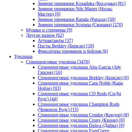
Зимние приманки Kosadaka (Косадака)
[81]
Зимние приманки Nils Master (Нильс
Мастер)
[0]
Зимние приманки Rapala (Рапала)
[50]
Зимние приманки Scorana (Скорана)
[270]
Мушки и стримеры
[9]
Другое разное
[62]
Аттрактанты
[37]
Пасты Berkley (Беркли)
[19]
Фиксаторы приманок и бойлов
[6]
Удилища
Спиннинговые удилища
[3476]
Спиннинговые удилища Abu Garcia (Абу
Гарсия)
[16]
Спиннинговые удилища Berkley (Беркли)
[0]
Спиннинговые удилища Cara Noble (Кара
Нобле)
[93]
Спиннинговые удилища CD Rods (СиДи
Родс)
[44]
Спиннинговые удилища Champion Rods
(Чемпион Родс)
[15]
Спиннинговые удилища Condor (Кондор)
[8]
Спиннинговые удилища Crony (Крони)
[0]
Спиннинговые удилища Daiwa (Дайва)
[0]
Спиннинговые удилища EverGreen