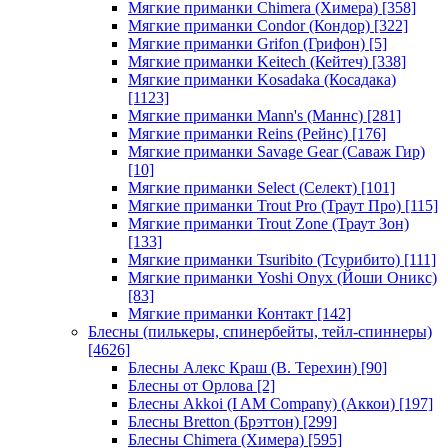
Мягкие приманки Chimera (Химера)
[358]
Мягкие приманки Condor (Кондор)
[322]
Мягкие приманки Grifon (Грифон)
[5]
Мягкие приманки Keitech (Кейтеч)
[338]
Мягкие приманки Kosadaka (Косадака)
[1123]
Мягкие приманки Mann's (Маннс)
[281]
Мягкие приманки Reins (Рейнс)
[176]
Мягкие приманки Savage Gear (Саваж Гир)
[10]
Мягкие приманки Select (Селект)
[101]
Мягкие приманки Trout Pro (Траут Про)
[115]
Мягкие приманки Trout Zone (Траут Зон)
[133]
Мягкие приманки Tsuribito (Тсурибито)
[111]
Мягкие приманки Yoshi Onyx (Йоши Оникс)
[83]
Мягкие приманки Контакт
[142]
Блесны (пилькеры, спинербейты, тейл-спиннеры)
[4626]
Блесны Алекс Краш (В. Терехин)
[90]
Блесны от Орлова
[2]
Блесны Akkoi (I AM Company) (Аккои)
[197]
Блесны Bretton (Брэттон)
[299]
Блесны Chimera (Химера)
[595]