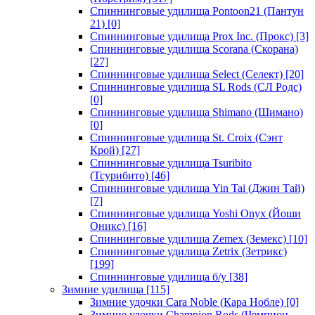
Спиннинговые удилища Pontoon21 (Пантун
21)
[0]
Спиннинговые удилища Prox Inc. (Прокс)
[3]
Спиннинговые удилища Scorana (Скорана)
[27]
Спиннинговые удилища Select (Селект)
[20]
Спиннинговые удилища SL Rods (СЛ Родс)
[0]
Спиннинговые удилища Shimano (Шимано)
[0]
Спиннинговые удилища St. Croix (Сэнт
Крой)
[27]
Спиннинговые удилища Tsuribito
(Тсурибито)
[46]
Спиннинговые удилища Yin Tai (Джин Тай)
[7]
Спиннинговые удилища Yoshi Onyx (Йоши
Оникс)
[16]
Спиннинговые удилища Zemex (Земекс)
[10]
Спиннинговые удилища Zetrix (Зетрикс)
[199]
Спиннинговые удилища б/у
[38]
Зимние удилища
[115]
Зимние удочки Cara Noble (Кара Нобле)
[0]
Зимние удочки Champion Rods (Чемпион