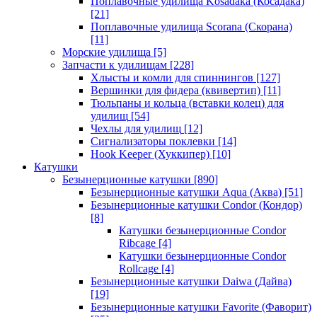
Поплавочные удилища Kosadaka (Косадака)
[21]
Поплавочные удилища Scorana (Скорана)
[11]
Морские удилища
[5]
Запчасти к удилищам
[228]
Хлысты и комли для спиннингов
[127]
Вершинки для фидера (квивертип)
[11]
Тюльпаны и кольца (вставки колец) для
удилищ
[54]
Чехлы для удилищ
[12]
Сигнализаторы поклевки
[14]
Hook Keeper (Хуккипер)
[10]
Катушки
Безынерционные катушки
[890]
Безынерционные катушки Aqua (Аква)
[51]
Безынерционные катушки Condor (Кондор)
[8]
Катушки безынерционные Condor
Ribcage
[4]
Катушки безынерционные Condor
Rollcage
[4]
Безынерционные катушки Daiwa (Дайва)
[19]
Безынерционные катушки Favorite (Фаворит)