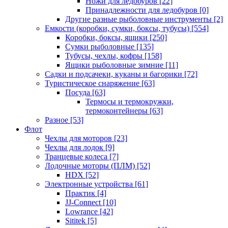
Ножи для ледобуров
[22]
Принадлежности для ледобуров
[0]
Другие разные рыболовные инструменты
[2]
Емкости (коробки, сумки, боксы, тубусы)
[554]
Коробки, боксы, ящики
[250]
Сумки рыболовные
[135]
Тубусы, чехлы, кофры
[158]
Ящики рыболовные зимние
[11]
Садки и подсачеки, куканы и багорики
[72]
Туристическое снаряжение
[63]
Посуда
[63]
Термосы и термокружки,
термоконтейнеры
[63]
Разное
[53]
Флот
Чехлы для моторов
[23]
Чехлы для лодок
[9]
Транцевые колеса
[7]
Лодочные моторы (ПЛМ)
[52]
HDX
[52]
Электронные устройства
[61]
Практик
[4]
JJ-Connect
[10]
Lowrance
[42]
Sititek
[5]