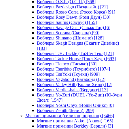
Воблеры O.S.P. (О.С.П.)
[368]
Воблеры Pazdesign (Паздизайн)
[21]
Воблеры Rosso Corsa (Россо Корса)
[91]
Воблеры Rosy Dawn (Рози Даун)
[30]
Воблеры Saurus (Саурус)
[155]
Воблеры Savage Gear (Саваж Гир)
[6]
Воблеры Scorana (Скорана)
[90]
Воблеры Shimano (Шимано)
[128]
Воблеры Skagit Designs (Скагит Дизайнс)
[183]
Воблеры T.H. Tackle (ТиЭйч Текл)
[21]
Воблеры Tackle House (Тэкл Хаус)
[693]
Воблеры Tiemco (Тиемко)
[30]
Воблеры Tsuribito (Тсурибито)
[1074]
Воблеры TsuYoki (Тсуеки)
[909]
Воблеры Vagabond (Вагабонд)
[22]
Воблеры Valley Hill (Волли Хилл)
[12]
Воблеры Verdict-baits (Вердикт)
[17]
Воблеры Yo-Zuri (DUEL / Yo-Zuri) (Ю-Зури
Дюэл)
[1547]
Воблеры Yoshi Onyx (Йоши Оникс)
[0]
Воблеры Zenith (Зенич)
[299]
Мягкие приманки (силикон, поролон)
[3466]
Мягкие приманки Akkoi (Аккои)
[165]
Мягкие приманки Berkley (Беркли)
[3]