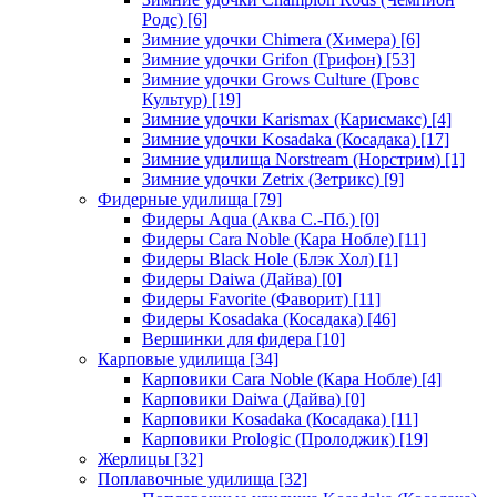
Родс)
[6]
Зимние удочки Chimera (Химера)
[6]
Зимние удочки Grifon (Грифон)
[53]
Зимние удочки Grows Culture (Гровс
Культур)
[19]
Зимние удочки Karismax (Карисмакс)
[4]
Зимние удочки Kosadaka (Косадака)
[17]
Зимние удилища Norstream (Норстрим)
[1]
Зимние удочки Zetrix (Зетрикс)
[9]
Фидерные удилища
[79]
Фидеры Aqua (Аква С.-Пб.)
[0]
Фидеры Cara Noble (Кара Нобле)
[11]
Фидеры Black Hole (Блэк Хол)
[1]
Фидеры Daiwa (Дайва)
[0]
Фидеры Favorite (Фаворит)
[11]
Фидеры Kosadaka (Косадака)
[46]
Вершинки для фидера
[10]
Карповые удилища
[34]
Карповики Cara Noble (Кара Нобле)
[4]
Карповики Daiwa (Дайва)
[0]
Карповики Kosadaka (Косадака)
[11]
Карповики Prologic (Пролоджик)
[19]
Жерлицы
[32]
Поплавочные удилища
[32]