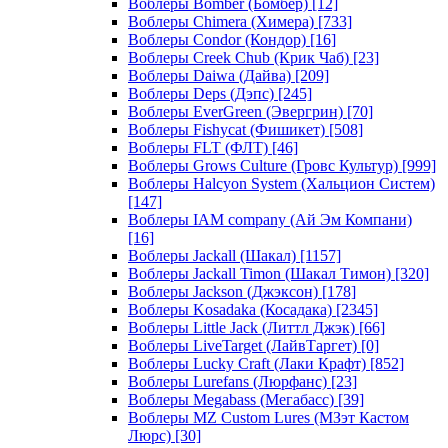
Воблеры Bomber (Бомбер)
[12]
Воблеры Chimera (Химера)
[733]
Воблеры Condor (Кондор)
[16]
Воблеры Creek Chub (Крик Чаб)
[23]
Воблеры Daiwa (Дайва)
[209]
Воблеры Deps (Дэпс)
[245]
Воблеры EverGreen (Эвергрин)
[70]
Воблеры Fishycat (Фишикет)
[508]
Воблеры FLT (ФЛТ)
[46]
Воблеры Grows Culture (Гровс Культур)
[999]
Воблеры Halcyon System (Хальцион Систем)
[147]
Воблеры IAM company (Ай Эм Компани)
[16]
Воблеры Jackall (Шакал)
[1157]
Воблеры Jackall Timon (Шакал Тимон)
[320]
Воблеры Jackson (Джэксон)
[178]
Воблеры Kosadaka (Косадака)
[2345]
Воблеры Little Jack (Литтл Джэк)
[66]
Воблеры LiveTarget (ЛайвТаргет)
[0]
Воблеры Lucky Craft (Лаки Крафт)
[852]
Воблеры Lurefans (Люрфанс)
[23]
Воблеры Megabass (Мегабасс)
[39]
Воблеры MZ Custom Lures (МЗэт Кастом
Люрс)
[30]