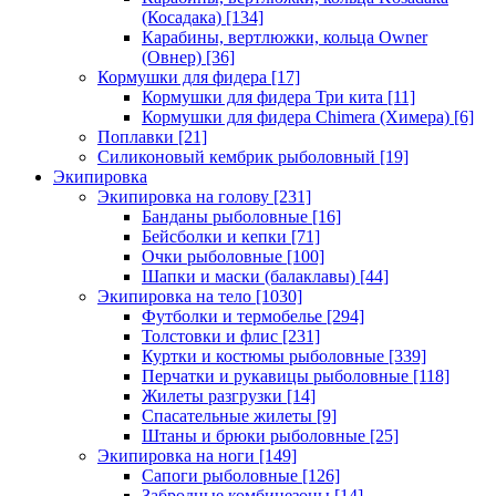
(Косадака)
[134]
Карабины, вертлюжки, кольца Owner
(Овнер)
[36]
Кормушки для фидера
[17]
Кормушки для фидера Три кита
[11]
Кормушки для фидера Chimera (Химера)
[6]
Поплавки
[21]
Силиконовый кембрик рыболовный
[19]
Экипировка
Экипировка на голову
[231]
Банданы рыболовные
[16]
Бейсболки и кепки
[71]
Очки рыболовные
[100]
Шапки и маски (балаклавы)
[44]
Экипировка на тело
[1030]
Футболки и термобелье
[294]
Толстовки и флис
[231]
Куртки и костюмы рыболовные
[339]
Перчатки и рукавицы рыболовные
[118]
Жилеты разгрузки
[14]
Спасательные жилеты
[9]
Штаны и брюки рыболовные
[25]
Экипировка на ноги
[149]
Сапоги рыболовные
[126]
Забродные комбинезоны
[14]