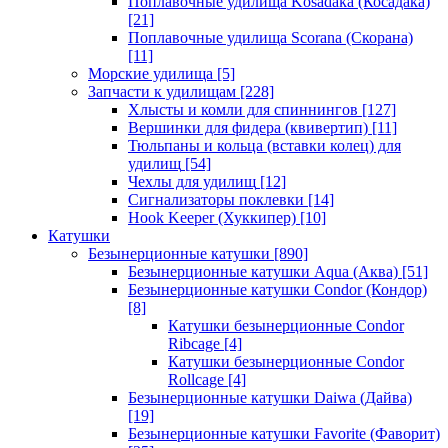
Поплавочные удилища Kosadaka (Косадака)
[21]
Поплавочные удилища Scorana (Скорана)
[11]
Морские удилища
[5]
Запчасти к удилищам
[228]
Хлысты и комли для спиннингов
[127]
Вершинки для фидера (квивертип)
[11]
Тюльпаны и кольца (вставки колец) для
удилищ
[54]
Чехлы для удилищ
[12]
Сигнализаторы поклевки
[14]
Hook Keeper (Хуккипер)
[10]
Катушки
Безынерционные катушки
[890]
Безынерционные катушки Aqua (Аква)
[51]
Безынерционные катушки Condor (Кондор)
[8]
Катушки безынерционные Condor
Ribcage
[4]
Катушки безынерционные Condor
Rollcage
[4]
Безынерционные катушки Daiwa (Дайва)
[19]
Безынерционные катушки Favorite (Фаворит)