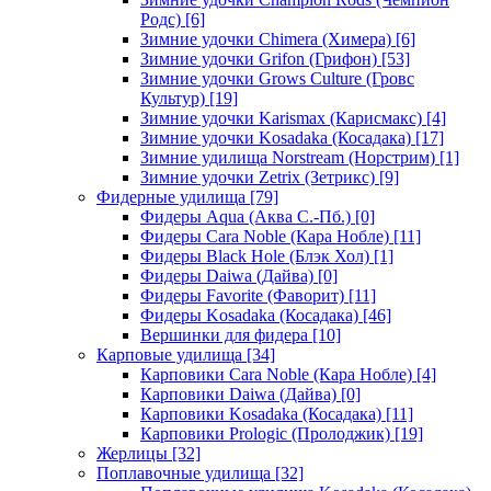
Родс)
[6]
Зимние удочки Chimera (Химера)
[6]
Зимние удочки Grifon (Грифон)
[53]
Зимние удочки Grows Culture (Гровс
Культур)
[19]
Зимние удочки Karismax (Карисмакс)
[4]
Зимние удочки Kosadaka (Косадака)
[17]
Зимние удилища Norstream (Норстрим)
[1]
Зимние удочки Zetrix (Зетрикс)
[9]
Фидерные удилища
[79]
Фидеры Aqua (Аква С.-Пб.)
[0]
Фидеры Cara Noble (Кара Нобле)
[11]
Фидеры Black Hole (Блэк Хол)
[1]
Фидеры Daiwa (Дайва)
[0]
Фидеры Favorite (Фаворит)
[11]
Фидеры Kosadaka (Косадака)
[46]
Вершинки для фидера
[10]
Карповые удилища
[34]
Карповики Cara Noble (Кара Нобле)
[4]
Карповики Daiwa (Дайва)
[0]
Карповики Kosadaka (Косадака)
[11]
Карповики Prologic (Пролоджик)
[19]
Жерлицы
[32]
Поплавочные удилища
[32]