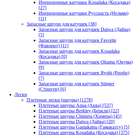
Инерционные катушки Kosadaka (Косадака)
[27]
Инерционные катушки Русснасть (Нельма)
[11]
Запасные шпули для катушек
[38]
Запасные шпули для катушек Daiwa (Дайва)
[5]
Запасные шпули для катушек Favorite
(Фаворит)
[11]
Запасные шпули для катушек Kosadaka
(Косадака)
[0]
Запасные шпули для катушек Okuma (Окума)
[9]
Запасные шпули для катушек Ryobi (Риоби)
[7]
Запасные шпули для катушек Stinger
(Стингер)
[6]
Лески
Плетеные лески (шнуры)
[1278]
Плетеные шнуры Aqua (Аква)
[537]
Плетеные шнуры Berkley (Беркли)
[22]
Плетеные шнуры Chimera (Химера)
[45]
Плетеные шнуры Daiwa (Дайва)
[20]
Плетеные шнуры Gamakatsu (Гамакатсу)
[5]
Плетеные шнуры Kosadaka (Косадака)
[375]