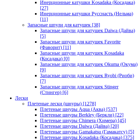
Инерционные катушки Kosadaka (Косадака)
[27]
Инерционные катушки Русснасть (Нельма)
[11]
Запасные шпули для катушек
[38]
Запасные шпули для катушек Daiwa (Дайва)
[5]
Запасные шпули для катушек Favorite
(Фаворит)
[11]
Запасные шпули для катушек Kosadaka
(Косадака)
[0]
Запасные шпули для катушек Okuma (Окума)
[9]
Запасные шпули для катушек Ryobi (Риоби)
[7]
Запасные шпули для катушек Stinger
(Стингер)
[6]
Лески
Плетеные лески (шнуры)
[1278]
Плетеные шнуры Aqua (Аква)
[537]
Плетеные шнуры Berkley (Беркли)
[22]
Плетеные шнуры Chimera (Химера)
[45]
Плетеные шнуры Daiwa (Дайва)
[20]
Плетеные шнуры Gamakatsu (Гамакатсу)
[5]
Плетеные шнуры Kosadaka (Косадака)
[375]