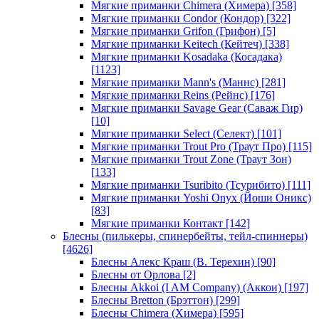
Мягкие приманки Chimera (Химера)
[358]
Мягкие приманки Condor (Кондор)
[322]
Мягкие приманки Grifon (Грифон)
[5]
Мягкие приманки Keitech (Кейтеч)
[338]
Мягкие приманки Kosadaka (Косадака)
[1123]
Мягкие приманки Mann's (Маннс)
[281]
Мягкие приманки Reins (Рейнс)
[176]
Мягкие приманки Savage Gear (Саваж Гир)
[10]
Мягкие приманки Select (Селект)
[101]
Мягкие приманки Trout Pro (Траут Про)
[115]
Мягкие приманки Trout Zone (Траут Зон)
[133]
Мягкие приманки Tsuribito (Тсурибито)
[111]
Мягкие приманки Yoshi Onyx (Йоши Оникс)
[83]
Мягкие приманки Контакт
[142]
Блесны (пилькеры, спинербейты, тейл-спиннеры)
[4626]
Блесны Алекс Краш (В. Терехин)
[90]
Блесны от Орлова
[2]
Блесны Akkoi (I AM Company) (Аккои)
[197]
Блесны Bretton (Брэттон)
[299]
Блесны Chimera (Химера)
[595]