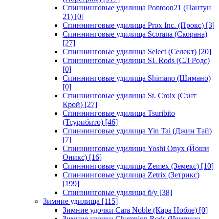
Спиннинговые удилища Pontoon21 (Пантун
21)
[0]
Спиннинговые удилища Prox Inc. (Прокс)
[3]
Спиннинговые удилища Scorana (Скорана)
[27]
Спиннинговые удилища Select (Селект)
[20]
Спиннинговые удилища SL Rods (СЛ Родс)
[0]
Спиннинговые удилища Shimano (Шимано)
[0]
Спиннинговые удилища St. Croix (Сэнт
Крой)
[27]
Спиннинговые удилища Tsuribito
(Тсурибито)
[46]
Спиннинговые удилища Yin Tai (Джин Тай)
[7]
Спиннинговые удилища Yoshi Onyx (Йоши
Оникс)
[16]
Спиннинговые удилища Zemex (Земекс)
[10]
Спиннинговые удилища Zetrix (Зетрикс)
[199]
Спиннинговые удилища б/у
[38]
Зимние удилища
[115]
Зимние удочки Cara Noble (Кара Нобле)
[0]
Зимние удочки Champion Rods (Чемпион