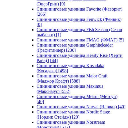
(ЭверГрин)
[0]
Спиннинговые удилища Favorite (Фаворит)
[266]
Спиннинговые удилища Fenwick (Фенвик)
[0]
Спиннинговые удилища Fish Season (Сезон
рыбалки)
[1]
Спиннинговые удилища FMAG (ФМАГ)
[5]
Спиннинговые удилища Graphiteleader
(Графитлидер)
[236]
Спиннинговые удилища Hearty Rise (Херти
Райз)
[144]
Спиннинговые удилища Kosadaka
(Косадака)
[498]
Спиннинговые удилища Major Craft
(Маджор Крафт)
[588]
Спиннинговые удилища Maximus
(Максимус)
[552]
Спиннинговые удилища Metsui (Метсуи)
[40]
Спиннинговые удилища Narval (Нарвал)
[40]
Спиннинговые удилища Nordic Stage
(Нордик Стейдж)
[20]
Спиннинговые удилища Norstream
(Норстрим)
[517]