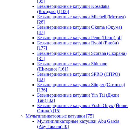
[35]
Безынерционные катушки Kosadaka
(Косадака)
[106]
Безынерционные катушки Mitchell (Митчел)
[26]
Безынерционные катушки Okuma (Окума)
[47]
Безынерционные катушки Penn (Пенн)
[4]
Безынерционные катушки Ryobi (Риоби)
[177]
Безынерционные катушки Scorana (Скорана)
[31]
Безынерционные катушки Shimano
(Шимано)
[161]
Безынерционные катушки SPRO (СПРО)
[42]
Безынерционные катушки Stinger (Стингер)
[136]
Безынерционные катушки Yin Tai (Джин
Тай)
[32]
Безынерционные катушки Yoshi Onyx (Йоши
Оникс)
[15]
Мультипликаторные катушки
[75]
Мультипликаторные катушки Abu Garcia
(Абу Гарсия)
[0]