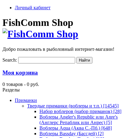
Личный кабинет
FishComm Shop
Добро пожаловать в рыболовный интернет-магазин!
Search:
Моя корзина
0 товаров -
0 руб.
Разделы
Приманки
Твердые приманки (воблеры и т.п.)
[14545]
Набор воблеров (набор приманок)
[28]
Воблеры Angler's Republic или Anre's
(Англерс Репаблик или Анрес)
[5]
Воблеры Aqua (Аква С.-Пб.)
[648]
Воблеры Bassday (Бассдей)
[2]