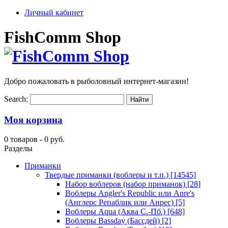
Личный кабинет
FishComm Shop
Добро пожаловать в рыболовный интернет-магазин!
Search:
Моя корзина
0 товаров -
0 руб.
Разделы
Приманки
Твердые приманки (воблеры и т.п.)
[14545]
Набор воблеров (набор приманок)
[28]
Воблеры Angler's Republic или Anre's
(Англерс Репаблик или Анрес)
[5]
Воблеры Aqua (Аква С.-Пб.)
[648]
Воблеры Bassday (Бассдей)
[2]