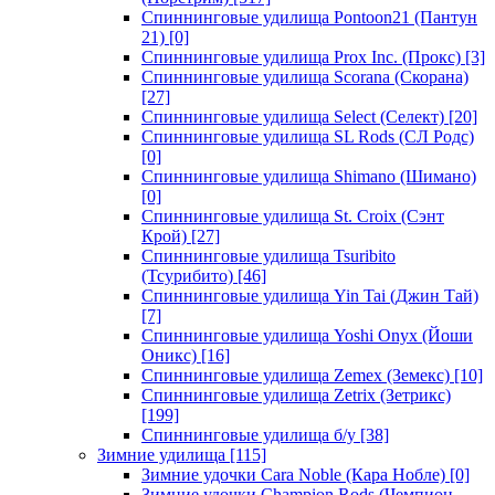
Спиннинговые удилища Pontoon21 (Пантун
21)
[0]
Спиннинговые удилища Prox Inc. (Прокс)
[3]
Спиннинговые удилища Scorana (Скорана)
[27]
Спиннинговые удилища Select (Селект)
[20]
Спиннинговые удилища SL Rods (СЛ Родс)
[0]
Спиннинговые удилища Shimano (Шимано)
[0]
Спиннинговые удилища St. Croix (Сэнт
Крой)
[27]
Спиннинговые удилища Tsuribito
(Тсурибито)
[46]
Спиннинговые удилища Yin Tai (Джин Тай)
[7]
Спиннинговые удилища Yoshi Onyx (Йоши
Оникс)
[16]
Спиннинговые удилища Zemex (Земекс)
[10]
Спиннинговые удилища Zetrix (Зетрикс)
[199]
Спиннинговые удилища б/у
[38]
Зимние удилища
[115]
Зимние удочки Cara Noble (Кара Нобле)
[0]
Зимние удочки Champion Rods (Чемпион