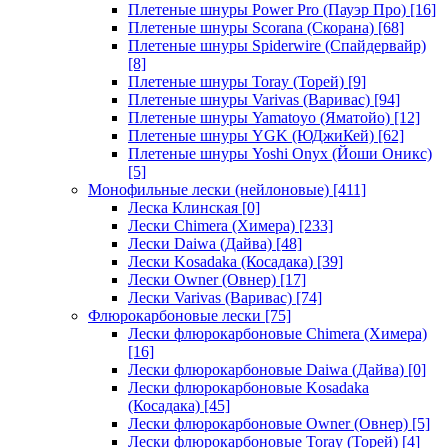
Плетеные шнуры Power Pro (Пауэр Про)
[16]
Плетеные шнуры Scorana (Скорана)
[68]
Плетеные шнуры Spiderwire (Спайдервайр)
[8]
Плетеные шнуры Toray (Торей)
[9]
Плетеные шнуры Varivas (Варивас)
[94]
Плетеные шнуры Yamatoyo (Яматойо)
[12]
Плетеные шнуры YGK (ЮДжиКей)
[62]
Плетеные шнуры Yoshi Onyx (Йоши Оникс)
[5]
Монофильные лески (нейлоновые)
[411]
Леска Клинская
[0]
Лески Chimera (Химера)
[233]
Лески Daiwa (Дайва)
[48]
Лески Kosadaka (Косадака)
[39]
Лески Owner (Овнер)
[17]
Лески Varivas (Варивас)
[74]
Флюрокарбоновые лески
[75]
Лески флюрокарбоновые Chimera (Химера)
[16]
Лески флюрокарбоновые Daiwa (Дайва)
[0]
Лески флюрокарбоновые Kosadaka
(Косадака)
[45]
Лески флюрокарбоновые Owner (Овнер)
[5]
Лески флюрокарбоновые Toray (Торей)
[4]