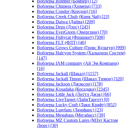
Воблеры Bomber (Бомбер)
[12]
Воблеры Chimera (Химера)
[733]
Воблеры Condor (Кондор)
[16]
Воблеры Creek Chub (Крик Чаб)
[23]
Воблеры Daiwa (Дайва)
[209]
Воблеры Deps (Дэпс)
[245]
Воблеры EverGreen (Эвергрин)
[70]
Воблеры Fishycat (Фишикет)
[508]
Воблеры FLT (ФЛТ)
[46]
Воблеры Grows Culture (Гровс Культур)
[999]
Воблеры Halcyon System (Хальцион Систем)
[147]
Воблеры IAM company (Ай Эм Компани)
[16]
Воблеры Jackall (Шакал)
[1157]
Воблеры Jackall Timon (Шакал Тимон)
[320]
Воблеры Jackson (Джэксон)
[178]
Воблеры Kosadaka (Косадака)
[2345]
Воблеры Little Jack (Литтл Джэк)
[66]
Воблеры LiveTarget (ЛайвТаргет)
[0]
Воблеры Lucky Craft (Лаки Крафт)
[852]
Воблеры Lurefans (Люрфанс)
[23]
Воблеры Megabass (Мегабасс)
[39]
Воблеры MZ Custom Lures (МЗэт Кастом
Люрс)
[30]