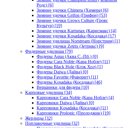
Родс)
[6]
Зимние удочки Chimera (Химера)
[6]
Зимние удочки Grifon (Грифон)
[53]
Зимние удочки Grows Culture (Гровс
Культур)
[19]
Зимние удочки Karismax (Карисмакс)
[4]
Зимние удочки Kosadaka (Косадака)
[17]
Зимние удилища Norstream (Норстрим)
[1]
Зимние удочки Zetrix (Зетрикс)
[9]
Фидерные удилища
[79]
Фидеры Aqua (Аква С.-Пб.)
[0]
Фидеры Cara Noble (Кара Нобле)
[11]
Фидеры Black Hole (Блэк Хол)
[1]
Фидеры Daiwa (Дайва)
[0]
Фидеры Favorite (Фаворит)
[11]
Фидеры Kosadaka (Косадака)
[46]
Вершинки для фидера
[10]
Карповые удилища
[34]
Карповики Cara Noble (Кара Нобле)
[4]
Карповики Daiwa (Дайва)
[0]
Карповики Kosadaka (Косадака)
[11]
Карповики Prologic (Пролоджик)
[19]
Жерлицы
[32]
Поплавочные удилища
[32]