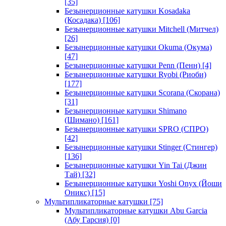
[35]
Безынерционные катушки Kosadaka
(Косадака)
[106]
Безынерционные катушки Mitchell (Митчел)
[26]
Безынерционные катушки Okuma (Окума)
[47]
Безынерционные катушки Penn (Пенн)
[4]
Безынерционные катушки Ryobi (Риоби)
[177]
Безынерционные катушки Scorana (Скорана)
[31]
Безынерционные катушки Shimano
(Шимано)
[161]
Безынерционные катушки SPRO (СПРО)
[42]
Безынерционные катушки Stinger (Стингер)
[136]
Безынерционные катушки Yin Tai (Джин
Тай)
[32]
Безынерционные катушки Yoshi Onyx (Йоши
Оникс)
[15]
Мультипликаторные катушки
[75]
Мультипликаторные катушки Abu Garcia
(Абу Гарсия)
[0]