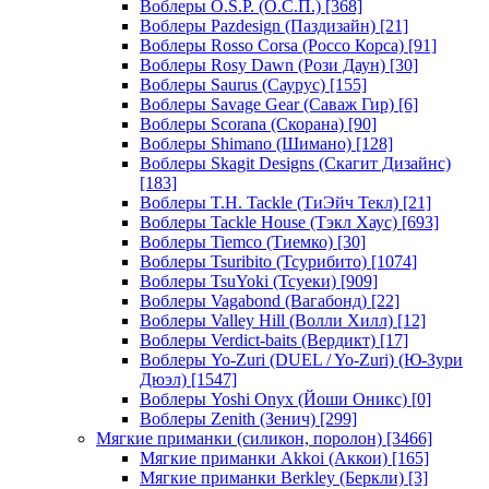
Воблеры O.S.P. (О.С.П.)
[368]
Воблеры Pazdesign (Паздизайн)
[21]
Воблеры Rosso Corsa (Россо Корса)
[91]
Воблеры Rosy Dawn (Рози Даун)
[30]
Воблеры Saurus (Саурус)
[155]
Воблеры Savage Gear (Саваж Гир)
[6]
Воблеры Scorana (Скорана)
[90]
Воблеры Shimano (Шимано)
[128]
Воблеры Skagit Designs (Скагит Дизайнс)
[183]
Воблеры T.H. Tackle (ТиЭйч Текл)
[21]
Воблеры Tackle House (Тэкл Хаус)
[693]
Воблеры Tiemco (Тиемко)
[30]
Воблеры Tsuribito (Тсурибито)
[1074]
Воблеры TsuYoki (Тсуеки)
[909]
Воблеры Vagabond (Вагабонд)
[22]
Воблеры Valley Hill (Волли Хилл)
[12]
Воблеры Verdict-baits (Вердикт)
[17]
Воблеры Yo-Zuri (DUEL / Yo-Zuri) (Ю-Зури
Дюэл)
[1547]
Воблеры Yoshi Onyx (Йоши Оникс)
[0]
Воблеры Zenith (Зенич)
[299]
Мягкие приманки (силикон, поролон)
[3466]
Мягкие приманки Akkoi (Аккои)
[165]
Мягкие приманки Berkley (Беркли)
[3]