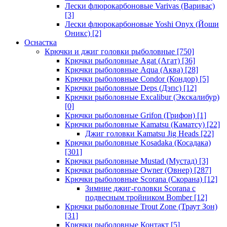
Лески флюрокарбоновые Varivas (Варивас)
[3]
Лески флюрокарбоновые Yoshi Onyx (Йоши
Оникс)
[2]
Оснастка
Крючки и джиг головки рыболовные
[750]
Крючки рыболовные Agat (Агат)
[36]
Крючки рыболовные Aqua (Аква)
[28]
Крючки рыболовные Condor (Кондор)
[5]
Крючки рыболовные Deps (Дэпс)
[12]
Крючки рыболовные Excalibur (Экскалибур)
[0]
Крючки рыболовные Grifon (Грифон)
[1]
Крючки рыболовные Kamatsu (Каматсу)
[22]
Джиг головки Kamatsu Jig Heads
[22]
Крючки рыболовные Kosadaka (Косадака)
[301]
Крючки рыболовные Mustad (Мустад)
[3]
Крючки рыболовные Owner (Овнер)
[287]
Крючки рыболовные Scorana (Скорана)
[12]
Зимние джиг-головки Scorana с
подвесным тройником Bomber
[12]
Крючки рыболовные Trout Zone (Траут Зон)
[31]
Крючки рыболовные Контакт
[5]