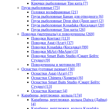
Крючки рыболовные Три кита
[7]
Груза рыболовные
[75]
Головки вольфрамовые
[21]
Груза рыболовные Банан для отводного
[6]
Груза рыболовные Drop shot (Дроп шот)
[2]
Груза рыболовные Kosadaka (Косадака)
[20]
Груза рыболовные Три кита
[26]
Поводки (материалы) и поводочницы
[269]
Поводки Контакт
[113]
Поводки Agat (Агат)
[37]
Поводки Kosadaka (Косадака)
[99]
Поводки MiAri (МиАри)
[3]
Поводки Smart Baits Studio (Смарт Бейтс
Студио)
[9]
Поводочницы и мотовило
[8]
Оснастки (готовые разные)
[30]
Оснастки Agat (Агат)
[7]
Оснастки Chimera (Химера)
[6]
Оснастки Smart Baits Studio (Смарт Бейтс
Студио)
[13]
Оснастки Контакт
[4]
Карабины, вертлюжки, кольца
[174]
Карабины, вертлюжки, кольца Daiwa (Дайва)
[4]
Карабины, вертлюжки, кольца Kosadaka