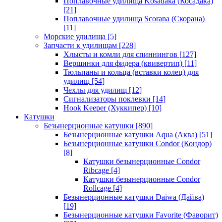
Поплавочные удилища Kosadaka (Косадака)
[21]
Поплавочные удилища Scorana (Скорана)
[11]
Морские удилища
[5]
Запчасти к удилищам
[228]
Хлысты и комли для спиннингов
[127]
Вершинки для фидера (квивертип)
[11]
Тюльпаны и кольца (вставки колец) для
удилищ
[54]
Чехлы для удилищ
[12]
Сигнализаторы поклевки
[14]
Hook Keeper (Хуккипер)
[10]
Катушки
Безынерционные катушки
[890]
Безынерционные катушки Aqua (Аква)
[51]
Безынерционные катушки Condor (Кондор)
[8]
Катушки безынерционные Condor
Ribcage
[4]
Катушки безынерционные Condor
Rollcage
[4]
Безынерционные катушки Daiwa (Дайва)
[19]
Безынерционные катушки Favorite (Фаворит)