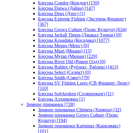
Блесны Condor (Кондор)
[159]
Блесны Daiwa (Дайва)
[147]
Блесны Deps (Дэпс)
[1]
Блесны Extreme Fishing (Экстрим Фишинг)
[367]
Блесны Grows Culture (Гровс Культур)
[634]
Блесны Jackall Timon (Джакал Тимон)
[0]
Блесны Kosadaka (Косадака)
[1077]
Блесны Mepps (Мепс)
[0]
Блесны Miari (Миари)
[15]
Блесны Myran (Мюран)
[229]
Блесны River Old (Ривер Олд)
[0]
Блесны Rublex (Рублекс, Раблекс)
[413]
Блесны Select (Селект)
[0]
Блесны Smith (Смит)
[79]
Блесны SV Fishing Lures (СВ Фишинг Люрс)
[310]
Блесны Solvkroken (Солвкрокен)
[11]
Блесны Алхимовки
[1]
Зимние приманки
[728]
Зимние приманки Chimera (Химера)
[32]
Зимние приманки Grows Culture (Гровс
Культур)
[194]
Зимние приманки Karismax (Каризмакс)
[101]