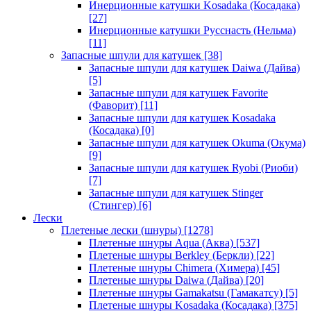
Инерционные катушки Kosadaka (Косадака)
[27]
Инерционные катушки Русснасть (Нельма)
[11]
Запасные шпули для катушек
[38]
Запасные шпули для катушек Daiwa (Дайва)
[5]
Запасные шпули для катушек Favorite
(Фаворит)
[11]
Запасные шпули для катушек Kosadaka
(Косадака)
[0]
Запасные шпули для катушек Okuma (Окума)
[9]
Запасные шпули для катушек Ryobi (Риоби)
[7]
Запасные шпули для катушек Stinger
(Стингер)
[6]
Лески
Плетеные лески (шнуры)
[1278]
Плетеные шнуры Aqua (Аква)
[537]
Плетеные шнуры Berkley (Беркли)
[22]
Плетеные шнуры Chimera (Химера)
[45]
Плетеные шнуры Daiwa (Дайва)
[20]
Плетеные шнуры Gamakatsu (Гамакатсу)
[5]
Плетеные шнуры Kosadaka (Косадака)
[375]