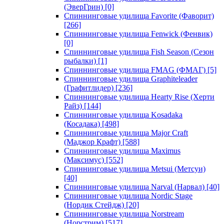
(ЭверГрин)
[0]
Спиннинговые удилища Favorite (Фаворит)
[266]
Спиннинговые удилища Fenwick (Фенвик)
[0]
Спиннинговые удилища Fish Season (Сезон
рыбалки)
[1]
Спиннинговые удилища FMAG (ФМАГ)
[5]
Спиннинговые удилища Graphiteleader
(Графитлидер)
[236]
Спиннинговые удилища Hearty Rise (Херти
Райз)
[144]
Спиннинговые удилища Kosadaka
(Косадака)
[498]
Спиннинговые удилища Major Craft
(Маджор Крафт)
[588]
Спиннинговые удилища Maximus
(Максимус)
[552]
Спиннинговые удилища Metsui (Метсуи)
[40]
Спиннинговые удилища Narval (Нарвал)
[40]
Спиннинговые удилища Nordic Stage
(Нордик Стейдж)
[20]
Спиннинговые удилища Norstream
(Норстрим)
[517]