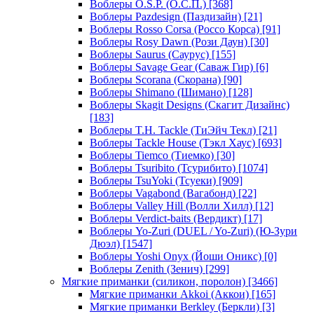
Воблеры O.S.P. (О.С.П.)
[368]
Воблеры Pazdesign (Паздизайн)
[21]
Воблеры Rosso Corsa (Россо Корса)
[91]
Воблеры Rosy Dawn (Рози Даун)
[30]
Воблеры Saurus (Саурус)
[155]
Воблеры Savage Gear (Саваж Гир)
[6]
Воблеры Scorana (Скорана)
[90]
Воблеры Shimano (Шимано)
[128]
Воблеры Skagit Designs (Скагит Дизайнс)
[183]
Воблеры T.H. Tackle (ТиЭйч Текл)
[21]
Воблеры Tackle House (Тэкл Хаус)
[693]
Воблеры Tiemco (Тиемко)
[30]
Воблеры Tsuribito (Тсурибито)
[1074]
Воблеры TsuYoki (Тсуеки)
[909]
Воблеры Vagabond (Вагабонд)
[22]
Воблеры Valley Hill (Волли Хилл)
[12]
Воблеры Verdict-baits (Вердикт)
[17]
Воблеры Yo-Zuri (DUEL / Yo-Zuri) (Ю-Зури
Дюэл)
[1547]
Воблеры Yoshi Onyx (Йоши Оникс)
[0]
Воблеры Zenith (Зенич)
[299]
Мягкие приманки (силикон, поролон)
[3466]
Мягкие приманки Akkoi (Аккои)
[165]
Мягкие приманки Berkley (Беркли)
[3]