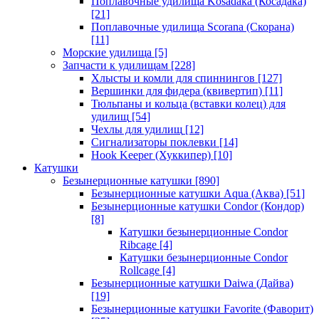
Поплавочные удилища Kosadaka (Косадака)
[21]
Поплавочные удилища Scorana (Скорана)
[11]
Морские удилища
[5]
Запчасти к удилищам
[228]
Хлысты и комли для спиннингов
[127]
Вершинки для фидера (квивертип)
[11]
Тюльпаны и кольца (вставки колец) для
удилищ
[54]
Чехлы для удилищ
[12]
Сигнализаторы поклевки
[14]
Hook Keeper (Хуккипер)
[10]
Катушки
Безынерционные катушки
[890]
Безынерционные катушки Aqua (Аква)
[51]
Безынерционные катушки Condor (Кондор)
[8]
Катушки безынерционные Condor
Ribcage
[4]
Катушки безынерционные Condor
Rollcage
[4]
Безынерционные катушки Daiwa (Дайва)
[19]
Безынерционные катушки Favorite (Фаворит)