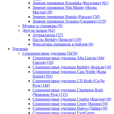
Зимние приманки Kosadaka (Косадака)
[81]
Зимние приманки Nils Master (Нильс
Мастер)
[0]
Зимние приманки Rapala (Рапала)
[50]
Зимние приманки Scorana (Скорана)
[270]
Мушки и стримеры
[9]
Другое разное
[62]
Аттрактанты
[37]
Пасты Berkley (Беркли)
[19]
Фиксаторы приманок и бойлов
[6]
Удилища
Спиннинговые удилища
[3476]
Спиннинговые удилища Abu Garcia (Абу
Гарсия)
[16]
Спиннинговые удилища Berkley (Беркли)
[0]
Спиннинговые удилища Cara Noble (Кара
Нобле)
[93]
Спиннинговые удилища CD Rods (СиДи
Родс)
[44]
Спиннинговые удилища Champion Rods
(Чемпион Родс)
[15]
Спиннинговые удилища Condor (Кондор)
[8]
Спиннинговые удилища Crony (Крони)
[0]
Спиннинговые удилища Daiwa (Дайва)
[0]
Спиннинговые удилища EverGreen