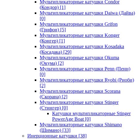
Мультипликаторные катушки Condor
(Кондор)
[1]
Мультипликаторные катушки Daiwa (Дайва)
[0]
Мультипликаторные катушки Grifon
(Грифон)
[5]
Мультипликаторные катушки Konger
(Конгер)
[1]
Мультипликаторные катушки Kosadaka
(Косадака)
[29]
Мультипликаторные катушки Okuma
(Окума)
[2]
Мультипликаторные катушки Penn (Пенн)
[0]
Мультипликаторные катушки Ryobi (Риоби)
[2]
Мультипликаторные катушки Scorana
(Скорана)
[2]
Мультипликаторные катушки Stinger
(Стингер)
[0]
Катушки мультипликаторные Stinger
PowerAge Boat
[0]
Мультипликаторные катушки Shimano
(Шимано)
[33]
Инерционные катушки
[38]