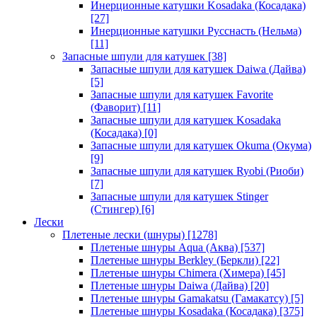
Инерционные катушки Kosadaka (Косадака)
[27]
Инерционные катушки Русснасть (Нельма)
[11]
Запасные шпули для катушек
[38]
Запасные шпули для катушек Daiwa (Дайва)
[5]
Запасные шпули для катушек Favorite
(Фаворит)
[11]
Запасные шпули для катушек Kosadaka
(Косадака)
[0]
Запасные шпули для катушек Okuma (Окума)
[9]
Запасные шпули для катушек Ryobi (Риоби)
[7]
Запасные шпули для катушек Stinger
(Стингер)
[6]
Лески
Плетеные лески (шнуры)
[1278]
Плетеные шнуры Aqua (Аква)
[537]
Плетеные шнуры Berkley (Беркли)
[22]
Плетеные шнуры Chimera (Химера)
[45]
Плетеные шнуры Daiwa (Дайва)
[20]
Плетеные шнуры Gamakatsu (Гамакатсу)
[5]
Плетеные шнуры Kosadaka (Косадака)
[375]