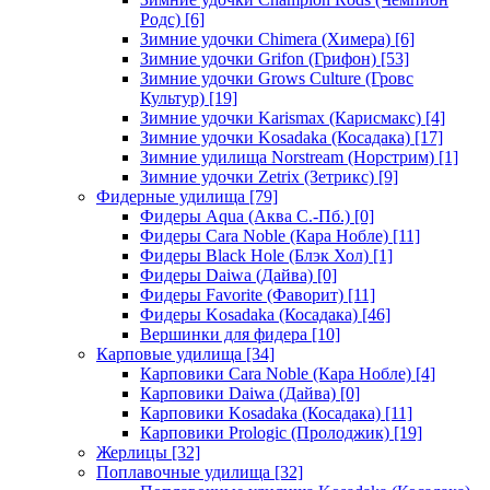
Родс)
[6]
Зимние удочки Chimera (Химера)
[6]
Зимние удочки Grifon (Грифон)
[53]
Зимние удочки Grows Culture (Гровс
Культур)
[19]
Зимние удочки Karismax (Карисмакс)
[4]
Зимние удочки Kosadaka (Косадака)
[17]
Зимние удилища Norstream (Норстрим)
[1]
Зимние удочки Zetrix (Зетрикс)
[9]
Фидерные удилища
[79]
Фидеры Aqua (Аква С.-Пб.)
[0]
Фидеры Cara Noble (Кара Нобле)
[11]
Фидеры Black Hole (Блэк Хол)
[1]
Фидеры Daiwa (Дайва)
[0]
Фидеры Favorite (Фаворит)
[11]
Фидеры Kosadaka (Косадака)
[46]
Вершинки для фидера
[10]
Карповые удилища
[34]
Карповики Cara Noble (Кара Нобле)
[4]
Карповики Daiwa (Дайва)
[0]
Карповики Kosadaka (Косадака)
[11]
Карповики Prologic (Пролоджик)
[19]
Жерлицы
[32]
Поплавочные удилища
[32]