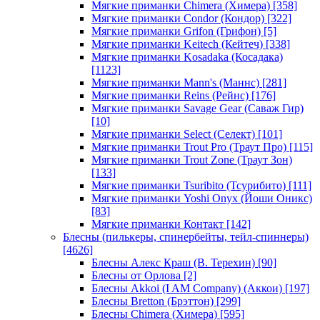
Мягкие приманки Chimera (Химера)
[358]
Мягкие приманки Condor (Кондор)
[322]
Мягкие приманки Grifon (Грифон)
[5]
Мягкие приманки Keitech (Кейтеч)
[338]
Мягкие приманки Kosadaka (Косадака)
[1123]
Мягкие приманки Mann's (Маннс)
[281]
Мягкие приманки Reins (Рейнс)
[176]
Мягкие приманки Savage Gear (Саваж Гир)
[10]
Мягкие приманки Select (Селект)
[101]
Мягкие приманки Trout Pro (Траут Про)
[115]
Мягкие приманки Trout Zone (Траут Зон)
[133]
Мягкие приманки Tsuribito (Тсурибито)
[111]
Мягкие приманки Yoshi Onyx (Йоши Оникс)
[83]
Мягкие приманки Контакт
[142]
Блесны (пилькеры, спинербейты, тейл-спиннеры)
[4626]
Блесны Алекс Краш (В. Терехин)
[90]
Блесны от Орлова
[2]
Блесны Akkoi (I AM Company) (Аккои)
[197]
Блесны Bretton (Брэттон)
[299]
Блесны Chimera (Химера)
[595]