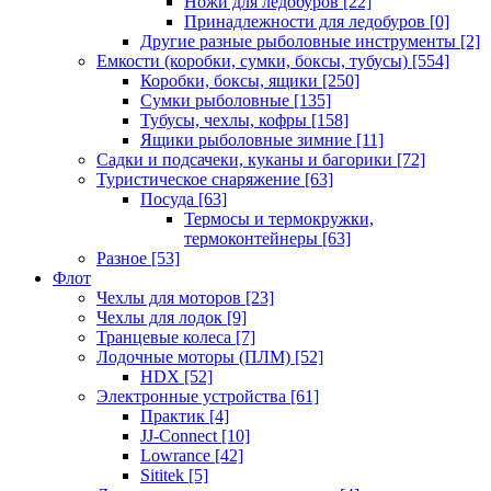
Ножи для ледобуров
[22]
Принадлежности для ледобуров
[0]
Другие разные рыболовные инструменты
[2]
Емкости (коробки, сумки, боксы, тубусы)
[554]
Коробки, боксы, ящики
[250]
Сумки рыболовные
[135]
Тубусы, чехлы, кофры
[158]
Ящики рыболовные зимние
[11]
Садки и подсачеки, куканы и багорики
[72]
Туристическое снаряжение
[63]
Посуда
[63]
Термосы и термокружки,
термоконтейнеры
[63]
Разное
[53]
Флот
Чехлы для моторов
[23]
Чехлы для лодок
[9]
Транцевые колеса
[7]
Лодочные моторы (ПЛМ)
[52]
HDX
[52]
Электронные устройства
[61]
Практик
[4]
JJ-Connect
[10]
Lowrance
[42]
Sititek
[5]