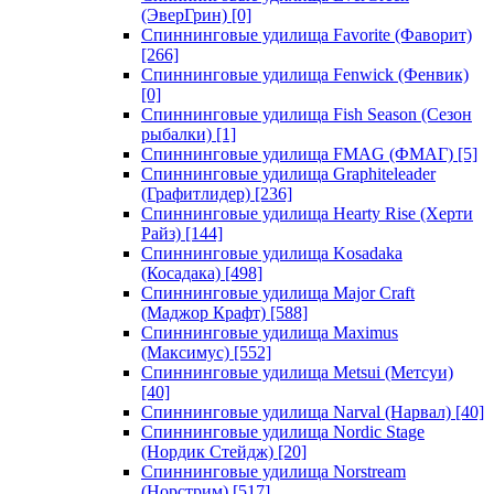
(ЭверГрин)
[0]
Спиннинговые удилища Favorite (Фаворит)
[266]
Спиннинговые удилища Fenwick (Фенвик)
[0]
Спиннинговые удилища Fish Season (Сезон
рыбалки)
[1]
Спиннинговые удилища FMAG (ФМАГ)
[5]
Спиннинговые удилища Graphiteleader
(Графитлидер)
[236]
Спиннинговые удилища Hearty Rise (Херти
Райз)
[144]
Спиннинговые удилища Kosadaka
(Косадака)
[498]
Спиннинговые удилища Major Craft
(Маджор Крафт)
[588]
Спиннинговые удилища Maximus
(Максимус)
[552]
Спиннинговые удилища Metsui (Метсуи)
[40]
Спиннинговые удилища Narval (Нарвал)
[40]
Спиннинговые удилища Nordic Stage
(Нордик Стейдж)
[20]
Спиннинговые удилища Norstream
(Норстрим)
[517]