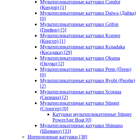
Мультипликаторные катушки Condor
(Кондор)
[1]
Мультипликаторные катушки Daiwa (Дайва)
[0]
Мультипликаторные катушки Grifon
(Грифон)
[5]
Мультипликаторные катушки Konger
(Конгер)
[1]
Мультипликаторные катушки Kosadaka
(Косадака)
[29]
Мультипликаторные катушки Okuma
(Окума)
[2]
Мультипликаторные катушки Penn (Пенн)
[0]
Мультипликаторные катушки Ryobi (Риоби)
[2]
Мультипликаторные катушки Scorana
(Скорана)
[2]
Мультипликаторные катушки Stinger
(Стингер)
[0]
Катушки мультипликаторные Stinger
PowerAge Boat
[0]
Мультипликаторные катушки Shimano
(Шимано)
[33]
Инерционные катушки
[38]