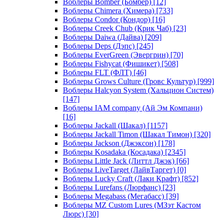
Воблеры Bomber (Бомбер)
[12]
Воблеры Chimera (Химера)
[733]
Воблеры Condor (Кондор)
[16]
Воблеры Creek Chub (Крик Чаб)
[23]
Воблеры Daiwa (Дайва)
[209]
Воблеры Deps (Дэпс)
[245]
Воблеры EverGreen (Эвергрин)
[70]
Воблеры Fishycat (Фишикет)
[508]
Воблеры FLT (ФЛТ)
[46]
Воблеры Grows Culture (Гровс Культур)
[999]
Воблеры Halcyon System (Хальцион Систем)
[147]
Воблеры IAM company (Ай Эм Компани)
[16]
Воблеры Jackall (Шакал)
[1157]
Воблеры Jackall Timon (Шакал Тимон)
[320]
Воблеры Jackson (Джэксон)
[178]
Воблеры Kosadaka (Косадака)
[2345]
Воблеры Little Jack (Литтл Джэк)
[66]
Воблеры LiveTarget (ЛайвТаргет)
[0]
Воблеры Lucky Craft (Лаки Крафт)
[852]
Воблеры Lurefans (Люрфанс)
[23]
Воблеры Megabass (Мегабасс)
[39]
Воблеры MZ Custom Lures (МЗэт Кастом
Люрс)
[30]