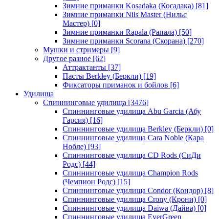
Зимние приманки Kosadaka (Косадака)
[81]
Зимние приманки Nils Master (Нильс
Мастер)
[0]
Зимние приманки Rapala (Рапала)
[50]
Зимние приманки Scorana (Скорана)
[270]
Мушки и стримеры
[9]
Другое разное
[62]
Аттрактанты
[37]
Пасты Berkley (Беркли)
[19]
Фиксаторы приманок и бойлов
[6]
Удилища
Спиннинговые удилища
[3476]
Спиннинговые удилища Abu Garcia (Абу
Гарсия)
[16]
Спиннинговые удилища Berkley (Беркли)
[0]
Спиннинговые удилища Cara Noble (Кара
Нобле)
[93]
Спиннинговые удилища CD Rods (СиДи
Родс)
[44]
Спиннинговые удилища Champion Rods
(Чемпион Родс)
[15]
Спиннинговые удилища Condor (Кондор)
[8]
Спиннинговые удилища Crony (Крони)
[0]
Спиннинговые удилища Daiwa (Дайва)
[0]
Спиннинговые удилища EverGreen