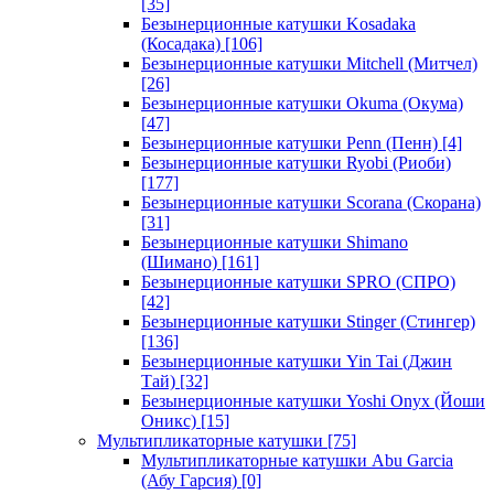
[35]
Безынерционные катушки Kosadaka
(Косадака)
[106]
Безынерционные катушки Mitchell (Митчел)
[26]
Безынерционные катушки Okuma (Окума)
[47]
Безынерционные катушки Penn (Пенн)
[4]
Безынерционные катушки Ryobi (Риоби)
[177]
Безынерционные катушки Scorana (Скорана)
[31]
Безынерционные катушки Shimano
(Шимано)
[161]
Безынерционные катушки SPRO (СПРО)
[42]
Безынерционные катушки Stinger (Стингер)
[136]
Безынерционные катушки Yin Tai (Джин
Тай)
[32]
Безынерционные катушки Yoshi Onyx (Йоши
Оникс)
[15]
Мультипликаторные катушки
[75]
Мультипликаторные катушки Abu Garcia
(Абу Гарсия)
[0]