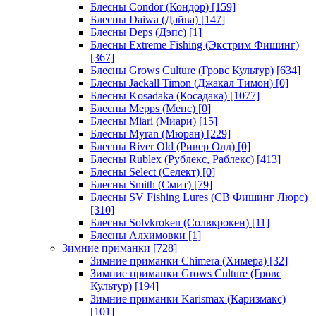
Блесны Condor (Кондор)
[159]
Блесны Daiwa (Дайва)
[147]
Блесны Deps (Дэпс)
[1]
Блесны Extreme Fishing (Экстрим Фишинг)
[367]
Блесны Grows Culture (Гровс Культур)
[634]
Блесны Jackall Timon (Джакал Тимон)
[0]
Блесны Kosadaka (Косадака)
[1077]
Блесны Mepps (Мепс)
[0]
Блесны Miari (Миари)
[15]
Блесны Myran (Мюран)
[229]
Блесны River Old (Ривер Олд)
[0]
Блесны Rublex (Рублекс, Раблекс)
[413]
Блесны Select (Селект)
[0]
Блесны Smith (Смит)
[79]
Блесны SV Fishing Lures (СВ Фишинг Люрс)
[310]
Блесны Solvkroken (Солвкрокен)
[11]
Блесны Алхимовки
[1]
Зимние приманки
[728]
Зимние приманки Chimera (Химера)
[32]
Зимние приманки Grows Culture (Гровс
Культур)
[194]
Зимние приманки Karismax (Каризмакс)
[101]