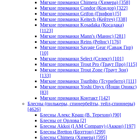
Мягкие приманки Chimera (Химера)
[358]
Мягкие приманки Condor (Кондор)
[322]
Мягкие приманки Grifon (Грифон)
[5]
Мягкие приманки Keitech (Кейтеч)
[338]
Мягкие приманки Kosadaka (Косадака)
[1123]
Мягкие приманки Mann's (Маннс)
[281]
Мягкие приманки Reins (Рейнс)
[176]
Мягкие приманки Savage Gear (Саваж Гир)
[10]
Мягкие приманки Select (Селект)
[101]
Мягкие приманки Trout Pro (Траут Про)
[115]
Мягкие приманки Trout Zone (Траут Зон)
[133]
Мягкие приманки Tsuribito (Тсурибито)
[111]
Мягкие приманки Yoshi Onyx (Йоши Оникс)
[83]
Мягкие приманки Контакт
[142]
Блесны (пилькеры, спинербейты, тейл-спиннеры)
[4626]
Блесны Алекс Краш (В. Терехин)
[90]
Блесны от Орлова
[2]
Блесны Akkoi (I AM Company) (Аккои)
[197]
Блесны Bretton (Брэттон)
[299]
Блесны Chimera (Химера)
[595]