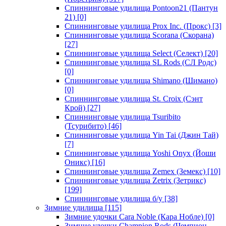
Спиннинговые удилища Pontoon21 (Пантун
21)
[0]
Спиннинговые удилища Prox Inc. (Прокс)
[3]
Спиннинговые удилища Scorana (Скорана)
[27]
Спиннинговые удилища Select (Селект)
[20]
Спиннинговые удилища SL Rods (СЛ Родс)
[0]
Спиннинговые удилища Shimano (Шимано)
[0]
Спиннинговые удилища St. Croix (Сэнт
Крой)
[27]
Спиннинговые удилища Tsuribito
(Тсурибито)
[46]
Спиннинговые удилища Yin Tai (Джин Тай)
[7]
Спиннинговые удилища Yoshi Onyx (Йоши
Оникс)
[16]
Спиннинговые удилища Zemex (Земекс)
[10]
Спиннинговые удилища Zetrix (Зетрикс)
[199]
Спиннинговые удилища б/у
[38]
Зимние удилища
[115]
Зимние удочки Cara Noble (Кара Нобле)
[0]
Зимние удочки Champion Rods (Чемпион