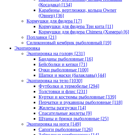
(Косадака)
[134]
Карабины, вертлюжки, кольца Owner
(Овнер)
[36]
Кормушки для фидера
[17]
Кормушки для фидера Три кита
[11]
Кормушки для фидера Chimera (Химера)
[6]
Поплавки
[21]
Силиконовый кембрик рыболовный
[19]
Экипировка
Экипировка на голову
[231]
Банданы рыболовные
[16]
Бейсболки и кепки
[71]
Очки рыболовные
[100]
Шапки и маски (балаклавы)
[44]
Экипировка на тело
[1030]
Футболки и термобелье
[294]
Толстовки и флис
[231]
Куртки и костюмы рыболовные
[339]
Перчатки и рукавицы рыболовные
[118]
Жилеты разгрузки
[14]
Спасательные жилеты
[9]
Штаны и брюки рыболовные
[25]
Экипировка на ноги
[149]
Сапоги рыболовные
[126]
Забродные комбинезоны
[14]