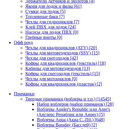
Держатели датчиков и эхолотов
[4]
Якоря для лодок и фалы
[61]
Сумки для лодок
[5]
Топливные баки
[7]
Чехлы для гидроциклов
[7]
Клей ПВХ для лодок
[24]
Насосы для лодок ПВХ
[0]
Гребные винты
[0]
Офф роуд
Чехлы для квадроциклов (ATV)
[20]
Чехлы для мотовездеходов (SSV)
[15]
Чехлы для снегоходов
[42]
Кофры для квадроциклов (текстиль)
[18]
Кабины для мотовездеходов
[13]
Кофры для снегоходов (текстиль)
[15]
Чехлы для мотоциклов
[0]
Кофры для квадроциклов (пластик)
[2]
Приманки
Твердые приманки (воблеры и т.п.)
[14545]
Набор воблеров (набор приманок)
[28]
Воблеры Angler's Republic или Anre's
(Англерс Репаблик или Анрес)
[5]
Воблеры Aqua (Аква С.-Пб.)
[648]
Воблеры Bassday (Бассдей)
[2]