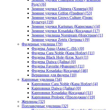
Родс)
[6]
Зимние удочки Chimera (Химера)
[6]
Зимние удочки Grifon (Грифон)
[53]
Зимние удочки Grows Culture (Гровс
Культур)
[19]
Зимние удочки Karismax (Карисмакс)
[4]
Зимние удочки Kosadaka (Косадака)
[17]
Зимние удилища Norstream (Норстрим)
[1]
Зимние удочки Zetrix (Зетрикс)
[9]
Фидерные удилища
[79]
Фидеры Aqua (Аква С.-Пб.)
[0]
Фидеры Cara Noble (Кара Нобле)
[11]
Фидеры Black Hole (Блэк Хол)
[1]
Фидеры Daiwa (Дайва)
[0]
Фидеры Favorite (Фаворит)
[11]
Фидеры Kosadaka (Косадака)
[46]
Вершинки для фидера
[10]
Карповые удилища
[34]
Карповики Cara Noble (Кара Нобле)
[4]
Карповики Daiwa (Дайва)
[0]
Карповики Kosadaka (Косадака)
[11]
Карповики Prologic (Пролоджик)
[19]
Жерлицы
[32]
Поплавочные удилища
[32]