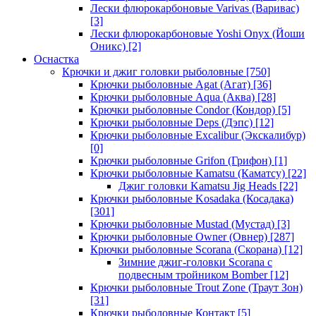
Лески флюрокарбоновые Varivas (Варивас)
[3]
Лески флюрокарбоновые Yoshi Onyx (Йоши
Оникс)
[2]
Оснастка
Крючки и джиг головки рыболовные
[750]
Крючки рыболовные Agat (Агат)
[36]
Крючки рыболовные Aqua (Аква)
[28]
Крючки рыболовные Condor (Кондор)
[5]
Крючки рыболовные Deps (Дэпс)
[12]
Крючки рыболовные Excalibur (Экскалибур)
[0]
Крючки рыболовные Grifon (Грифон)
[1]
Крючки рыболовные Kamatsu (Каматсу)
[22]
Джиг головки Kamatsu Jig Heads
[22]
Крючки рыболовные Kosadaka (Косадака)
[301]
Крючки рыболовные Mustad (Мустад)
[3]
Крючки рыболовные Owner (Овнер)
[287]
Крючки рыболовные Scorana (Скорана)
[12]
Зимние джиг-головки Scorana с
подвесным тройником Bomber
[12]
Крючки рыболовные Trout Zone (Траут Зон)
[31]
Крючки рыболовные Контакт
[5]