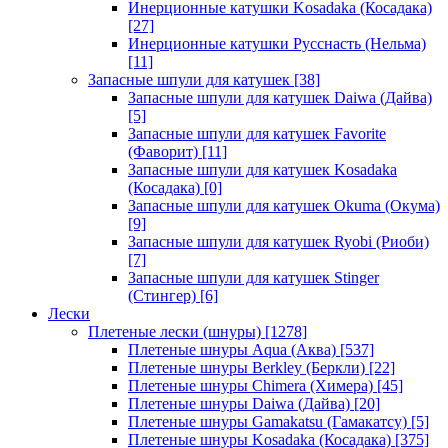
Инерционные катушки Kosadaka (Косадака)
[27]
Инерционные катушки Русснасть (Нельма)
[11]
Запасные шпули для катушек
[38]
Запасные шпули для катушек Daiwa (Дайва)
[5]
Запасные шпули для катушек Favorite
(Фаворит)
[11]
Запасные шпули для катушек Kosadaka
(Косадака)
[0]
Запасные шпули для катушек Okuma (Окума)
[9]
Запасные шпули для катушек Ryobi (Риоби)
[7]
Запасные шпули для катушек Stinger
(Стингер)
[6]
Лески
Плетеные лески (шнуры)
[1278]
Плетеные шнуры Aqua (Аква)
[537]
Плетеные шнуры Berkley (Беркли)
[22]
Плетеные шнуры Chimera (Химера)
[45]
Плетеные шнуры Daiwa (Дайва)
[20]
Плетеные шнуры Gamakatsu (Гамакатсу)
[5]
Плетеные шнуры Kosadaka (Косадака)
[375]