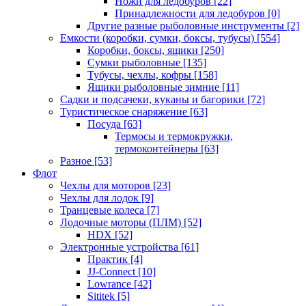
Ножи для ледобуров
[22]
Принадлежности для ледобуров
[0]
Другие разные рыболовные инструменты
[2]
Емкости (коробки, сумки, боксы, тубусы)
[554]
Коробки, боксы, ящики
[250]
Сумки рыболовные
[135]
Тубусы, чехлы, кофры
[158]
Ящики рыболовные зимние
[11]
Садки и подсачеки, куканы и багорики
[72]
Туристическое снаряжение
[63]
Посуда
[63]
Термосы и термокружки,
термоконтейнеры
[63]
Разное
[53]
Флот
Чехлы для моторов
[23]
Чехлы для лодок
[9]
Транцевые колеса
[7]
Лодочные моторы (ПЛМ)
[52]
HDX
[52]
Электронные устройства
[61]
Практик
[4]
JJ-Connect
[10]
Lowrance
[42]
Sititek
[5]