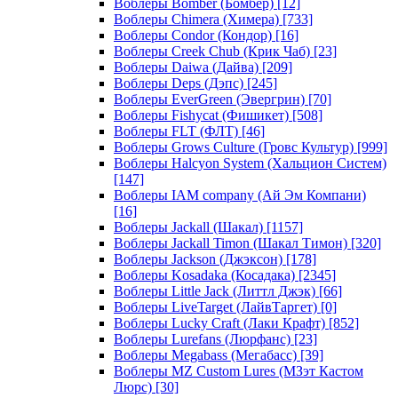
Воблеры Bomber (Бомбер)
[12]
Воблеры Chimera (Химера)
[733]
Воблеры Condor (Кондор)
[16]
Воблеры Creek Chub (Крик Чаб)
[23]
Воблеры Daiwa (Дайва)
[209]
Воблеры Deps (Дэпс)
[245]
Воблеры EverGreen (Эвергрин)
[70]
Воблеры Fishycat (Фишикет)
[508]
Воблеры FLT (ФЛТ)
[46]
Воблеры Grows Culture (Гровс Культур)
[999]
Воблеры Halcyon System (Хальцион Систем)
[147]
Воблеры IAM company (Ай Эм Компани)
[16]
Воблеры Jackall (Шакал)
[1157]
Воблеры Jackall Timon (Шакал Тимон)
[320]
Воблеры Jackson (Джэксон)
[178]
Воблеры Kosadaka (Косадака)
[2345]
Воблеры Little Jack (Литтл Джэк)
[66]
Воблеры LiveTarget (ЛайвТаргет)
[0]
Воблеры Lucky Craft (Лаки Крафт)
[852]
Воблеры Lurefans (Люрфанс)
[23]
Воблеры Megabass (Мегабасс)
[39]
Воблеры MZ Custom Lures (МЗэт Кастом
Люрс)
[30]