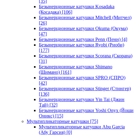
[35]
Безынерционные катушки Kosadaka
(Косадака)
[106]
Безынерционные катушки Mitchell (Митчел)
[26]
Безынерционные катушки Okuma (Окума)
[47]
Безынерционные катушки Penn (Пенн)
[4]
Безынерционные катушки Ryobi (Риоби)
[177]
Безынерционные катушки Scorana (Скорана)
[31]
Безынерционные катушки Shimano
(Шимано)
[161]
Безынерционные катушки SPRO (СПРО)
[42]
Безынерционные катушки Stinger (Стингер)
[136]
Безынерционные катушки Yin Tai (Джин
Тай)
[32]
Безынерционные катушки Yoshi Onyx (Йоши
Оникс)
[15]
Мультипликаторные катушки
[75]
Мультипликаторные катушки Abu Garcia
(Абу Гарсия)
[0]