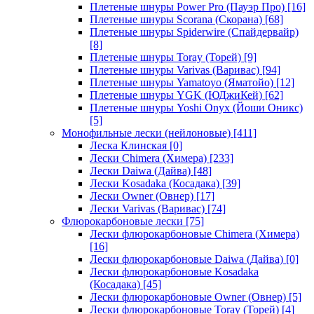
Плетеные шнуры Power Pro (Пауэр Про)
[16]
Плетеные шнуры Scorana (Скорана)
[68]
Плетеные шнуры Spiderwire (Спайдервайр)
[8]
Плетеные шнуры Toray (Торей)
[9]
Плетеные шнуры Varivas (Варивас)
[94]
Плетеные шнуры Yamatoyo (Яматойо)
[12]
Плетеные шнуры YGK (ЮДжиКей)
[62]
Плетеные шнуры Yoshi Onyx (Йоши Оникс)
[5]
Монофильные лески (нейлоновые)
[411]
Леска Клинская
[0]
Лески Chimera (Химера)
[233]
Лески Daiwa (Дайва)
[48]
Лески Kosadaka (Косадака)
[39]
Лески Owner (Овнер)
[17]
Лески Varivas (Варивас)
[74]
Флюрокарбоновые лески
[75]
Лески флюрокарбоновые Chimera (Химера)
[16]
Лески флюрокарбоновые Daiwa (Дайва)
[0]
Лески флюрокарбоновые Kosadaka
(Косадака)
[45]
Лески флюрокарбоновые Owner (Овнер)
[5]
Лески флюрокарбоновые Toray (Торей)
[4]