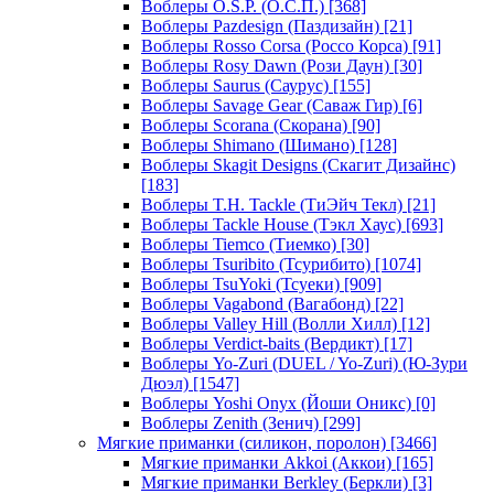
Воблеры O.S.P. (О.С.П.)
[368]
Воблеры Pazdesign (Паздизайн)
[21]
Воблеры Rosso Corsa (Россо Корса)
[91]
Воблеры Rosy Dawn (Рози Даун)
[30]
Воблеры Saurus (Саурус)
[155]
Воблеры Savage Gear (Саваж Гир)
[6]
Воблеры Scorana (Скорана)
[90]
Воблеры Shimano (Шимано)
[128]
Воблеры Skagit Designs (Скагит Дизайнс)
[183]
Воблеры T.H. Tackle (ТиЭйч Текл)
[21]
Воблеры Tackle House (Тэкл Хаус)
[693]
Воблеры Tiemco (Тиемко)
[30]
Воблеры Tsuribito (Тсурибито)
[1074]
Воблеры TsuYoki (Тсуеки)
[909]
Воблеры Vagabond (Вагабонд)
[22]
Воблеры Valley Hill (Волли Хилл)
[12]
Воблеры Verdict-baits (Вердикт)
[17]
Воблеры Yo-Zuri (DUEL / Yo-Zuri) (Ю-Зури
Дюэл)
[1547]
Воблеры Yoshi Onyx (Йоши Оникс)
[0]
Воблеры Zenith (Зенич)
[299]
Мягкие приманки (силикон, поролон)
[3466]
Мягкие приманки Akkoi (Аккои)
[165]
Мягкие приманки Berkley (Беркли)
[3]