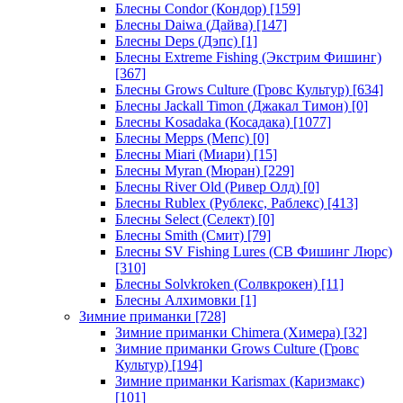
Блесны Condor (Кондор)
[159]
Блесны Daiwa (Дайва)
[147]
Блесны Deps (Дэпс)
[1]
Блесны Extreme Fishing (Экстрим Фишинг)
[367]
Блесны Grows Culture (Гровс Культур)
[634]
Блесны Jackall Timon (Джакал Тимон)
[0]
Блесны Kosadaka (Косадака)
[1077]
Блесны Mepps (Мепс)
[0]
Блесны Miari (Миари)
[15]
Блесны Myran (Мюран)
[229]
Блесны River Old (Ривер Олд)
[0]
Блесны Rublex (Рублекс, Раблекс)
[413]
Блесны Select (Селект)
[0]
Блесны Smith (Смит)
[79]
Блесны SV Fishing Lures (СВ Фишинг Люрс)
[310]
Блесны Solvkroken (Солвкрокен)
[11]
Блесны Алхимовки
[1]
Зимние приманки
[728]
Зимние приманки Chimera (Химера)
[32]
Зимние приманки Grows Culture (Гровс
Культур)
[194]
Зимние приманки Karismax (Каризмакс)
[101]