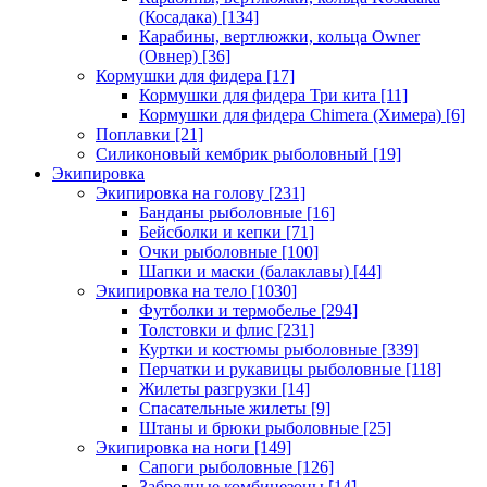
(Косадака)
[134]
Карабины, вертлюжки, кольца Owner
(Овнер)
[36]
Кормушки для фидера
[17]
Кормушки для фидера Три кита
[11]
Кормушки для фидера Chimera (Химера)
[6]
Поплавки
[21]
Силиконовый кембрик рыболовный
[19]
Экипировка
Экипировка на голову
[231]
Банданы рыболовные
[16]
Бейсболки и кепки
[71]
Очки рыболовные
[100]
Шапки и маски (балаклавы)
[44]
Экипировка на тело
[1030]
Футболки и термобелье
[294]
Толстовки и флис
[231]
Куртки и костюмы рыболовные
[339]
Перчатки и рукавицы рыболовные
[118]
Жилеты разгрузки
[14]
Спасательные жилеты
[9]
Штаны и брюки рыболовные
[25]
Экипировка на ноги
[149]
Сапоги рыболовные
[126]
Забродные комбинезоны
[14]