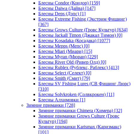
Блесны Condor (Кондор)
[159]
Блесны Daiwa (Дайва)
[147]
Блесны Deps (Дэпс)
[1]
Блесны Extreme Fishing (Экстрим Фишинг)
[367]
Блесны Grows Culture (Гровс Культур)
[634]
Блесны Jackall Timon (Джакал Тимон)
[0]
Блесны Kosadaka (Косадака)
[1077]
Блесны Mepps (Мепс)
[0]
Блесны Miari (Миари)
[15]
Блесны Myran (Мюран)
[229]
Блесны River Old (Ривер Олд)
[0]
Блесны Rublex (Рублекс, Раблекс)
[413]
Блесны Select (Селект)
[0]
Блесны Smith (Смит)
[79]
Блесны SV Fishing Lures (СВ Фишинг Люрс)
[310]
Блесны Solvkroken (Солвкрокен)
[11]
Блесны Алхимовки
[1]
Зимние приманки
[728]
Зимние приманки Chimera (Химера)
[32]
Зимние приманки Grows Culture (Гровс
Культур)
[194]
Зимние приманки Karismax (Каризмакс)
[101]