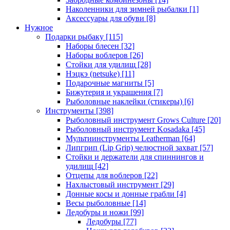
Наколенники для зимней рыбалки
[1]
Аксессуары для обуви
[8]
Нужное
Подарки рыбаку
[115]
Наборы блесен
[32]
Наборы воблеров
[26]
Стойки для удилищ
[28]
Нэцкэ (netsuke)
[11]
Подарочные магниты
[5]
Бижутерия и украшения
[7]
Рыболовные наклейки (стикеры)
[6]
Инструменты
[398]
Рыболовный инструмент Grows Culture
[20]
Рыболовный инструмент Kosadaka
[45]
Мультиинструменты Leatherman
[64]
Липгрип (Lip Grip) челюстной захват
[57]
Стойки и держатели для спиннингов и
удилищ
[42]
Отцепы для воблеров
[22]
Нахлыстовый инструмент
[29]
Донные косы и донные грабли
[4]
Весы рыболовные
[14]
Ледобуры и ножи
[99]
Ледобуры
[77]