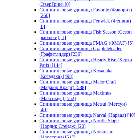
(ЭверГрин)
[0]
Спиннинговые удилища Favorite (Фаворит)
[266]
Спиннинговые удилища Fenwick (Фенвик)
[0]
Спиннинговые удилища Fish Season (Сезон
рыбалки)
[1]
Спиннинговые удилища FMAG (ФМАГ)
[5]
Спиннинговые удилища Graphiteleader
(Графитлидер)
[236]
Спиннинговые удилища Hearty Rise (Херти
Райз)
[144]
Спиннинговые удилища Kosadaka
(Косадака)
[498]
Спиннинговые удилища Major Craft
(Маджор Крафт)
[588]
Спиннинговые удилища Maximus
(Максимус)
[552]
Спиннинговые удилища Metsui (Метсуи)
[40]
Спиннинговые удилища Narval (Нарвал)
[40]
Спиннинговые удилища Nordic Stage
(Нордик Стейдж)
[20]
Спиннинговые удилища Norstream
(Норстрим)
[517]