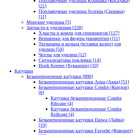
Поплавочные удилища Kosadaka (Косадака)
[21]
Поплавочные удилища Scorana (Скорана)
[11]
Морские удилища
[5]
Запчасти к удилищам
[228]
Хлысты и комли для спиннингов
[127]
Вершинки для фидера (квивертип)
[11]
Тюльпаны и кольца (вставки колец) для
удилищ
[54]
Чехлы для удилищ
[12]
Сигнализаторы поклевки
[14]
Hook Keeper (Хуккипер)
[10]
Катушки
Безынерционные катушки
[890]
Безынерционные катушки Aqua (Аква)
[51]
Безынерционные катушки Condor (Кондор)
[8]
Катушки безынерционные Condor
Ribcage
[4]
Катушки безынерционные Condor
Rollcage
[4]
Безынерционные катушки Daiwa (Дайва)
[19]
Безынерционные катушки Favorite (Фаворит)