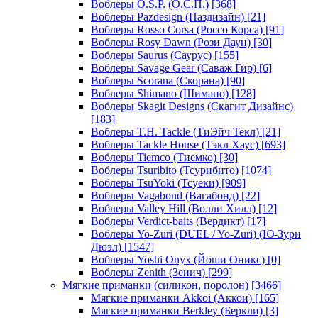
Воблеры O.S.P. (О.С.П.)
[368]
Воблеры Pazdesign (Паздизайн)
[21]
Воблеры Rosso Corsa (Россо Корса)
[91]
Воблеры Rosy Dawn (Рози Даун)
[30]
Воблеры Saurus (Саурус)
[155]
Воблеры Savage Gear (Саваж Гир)
[6]
Воблеры Scorana (Скорана)
[90]
Воблеры Shimano (Шимано)
[128]
Воблеры Skagit Designs (Скагит Дизайнс)
[183]
Воблеры T.H. Tackle (ТиЭйч Текл)
[21]
Воблеры Tackle House (Тэкл Хаус)
[693]
Воблеры Tiemco (Тиемко)
[30]
Воблеры Tsuribito (Тсурибито)
[1074]
Воблеры TsuYoki (Тсуеки)
[909]
Воблеры Vagabond (Вагабонд)
[22]
Воблеры Valley Hill (Волли Хилл)
[12]
Воблеры Verdict-baits (Вердикт)
[17]
Воблеры Yo-Zuri (DUEL / Yo-Zuri) (Ю-Зури
Дюэл)
[1547]
Воблеры Yoshi Onyx (Йоши Оникс)
[0]
Воблеры Zenith (Зенич)
[299]
Мягкие приманки (силикон, поролон)
[3466]
Мягкие приманки Akkoi (Аккои)
[165]
Мягкие приманки Berkley (Беркли)
[3]