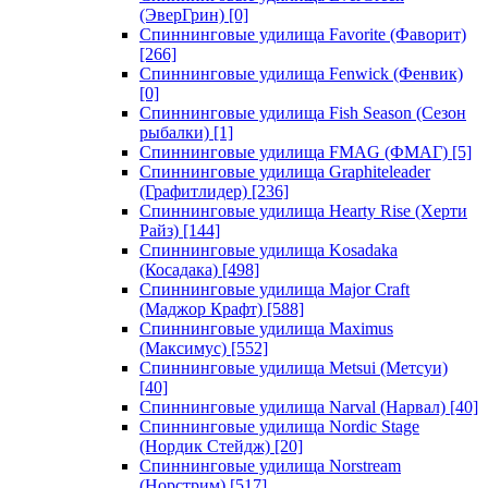
(ЭверГрин)
[0]
Спиннинговые удилища Favorite (Фаворит)
[266]
Спиннинговые удилища Fenwick (Фенвик)
[0]
Спиннинговые удилища Fish Season (Сезон
рыбалки)
[1]
Спиннинговые удилища FMAG (ФМАГ)
[5]
Спиннинговые удилища Graphiteleader
(Графитлидер)
[236]
Спиннинговые удилища Hearty Rise (Херти
Райз)
[144]
Спиннинговые удилища Kosadaka
(Косадака)
[498]
Спиннинговые удилища Major Craft
(Маджор Крафт)
[588]
Спиннинговые удилища Maximus
(Максимус)
[552]
Спиннинговые удилища Metsui (Метсуи)
[40]
Спиннинговые удилища Narval (Нарвал)
[40]
Спиннинговые удилища Nordic Stage
(Нордик Стейдж)
[20]
Спиннинговые удилища Norstream
(Норстрим)
[517]