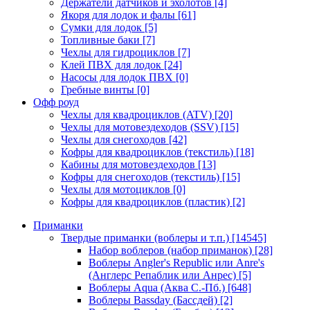
Держатели датчиков и эхолотов
[4]
Якоря для лодок и фалы
[61]
Сумки для лодок
[5]
Топливные баки
[7]
Чехлы для гидроциклов
[7]
Клей ПВХ для лодок
[24]
Насосы для лодок ПВХ
[0]
Гребные винты
[0]
Офф роуд
Чехлы для квадроциклов (ATV)
[20]
Чехлы для мотовездеходов (SSV)
[15]
Чехлы для снегоходов
[42]
Кофры для квадроциклов (текстиль)
[18]
Кабины для мотовездеходов
[13]
Кофры для снегоходов (текстиль)
[15]
Чехлы для мотоциклов
[0]
Кофры для квадроциклов (пластик)
[2]
Приманки
Твердые приманки (воблеры и т.п.)
[14545]
Набор воблеров (набор приманок)
[28]
Воблеры Angler's Republic или Anre's
(Англерс Репаблик или Анрес)
[5]
Воблеры Aqua (Аква С.-Пб.)
[648]
Воблеры Bassday (Бассдей)
[2]