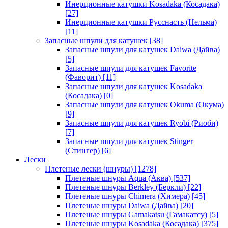
Инерционные катушки Kosadaka (Косадака)
[27]
Инерционные катушки Русснасть (Нельма)
[11]
Запасные шпули для катушек
[38]
Запасные шпули для катушек Daiwa (Дайва)
[5]
Запасные шпули для катушек Favorite
(Фаворит)
[11]
Запасные шпули для катушек Kosadaka
(Косадака)
[0]
Запасные шпули для катушек Okuma (Окума)
[9]
Запасные шпули для катушек Ryobi (Риоби)
[7]
Запасные шпули для катушек Stinger
(Стингер)
[6]
Лески
Плетеные лески (шнуры)
[1278]
Плетеные шнуры Aqua (Аква)
[537]
Плетеные шнуры Berkley (Беркли)
[22]
Плетеные шнуры Chimera (Химера)
[45]
Плетеные шнуры Daiwa (Дайва)
[20]
Плетеные шнуры Gamakatsu (Гамакатсу)
[5]
Плетеные шнуры Kosadaka (Косадака)
[375]