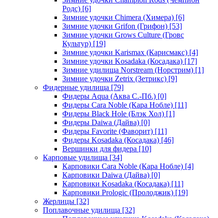
Родс)
[6]
Зимние удочки Chimera (Химера)
[6]
Зимние удочки Grifon (Грифон)
[53]
Зимние удочки Grows Culture (Гровс
Культур)
[19]
Зимние удочки Karismax (Карисмакс)
[4]
Зимние удочки Kosadaka (Косадака)
[17]
Зимние удилища Norstream (Норстрим)
[1]
Зимние удочки Zetrix (Зетрикс)
[9]
Фидерные удилища
[79]
Фидеры Aqua (Аква С.-Пб.)
[0]
Фидеры Cara Noble (Кара Нобле)
[11]
Фидеры Black Hole (Блэк Хол)
[1]
Фидеры Daiwa (Дайва)
[0]
Фидеры Favorite (Фаворит)
[11]
Фидеры Kosadaka (Косадака)
[46]
Вершинки для фидера
[10]
Карповые удилища
[34]
Карповики Cara Noble (Кара Нобле)
[4]
Карповики Daiwa (Дайва)
[0]
Карповики Kosadaka (Косадака)
[11]
Карповики Prologic (Пролоджик)
[19]
Жерлицы
[32]
Поплавочные удилища
[32]