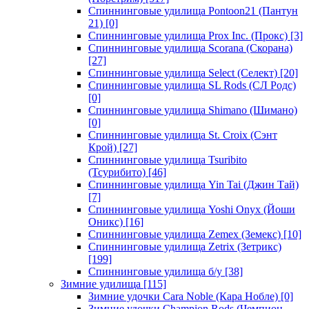
Спиннинговые удилища Pontoon21 (Пантун
21)
[0]
Спиннинговые удилища Prox Inc. (Прокс)
[3]
Спиннинговые удилища Scorana (Скорана)
[27]
Спиннинговые удилища Select (Селект)
[20]
Спиннинговые удилища SL Rods (СЛ Родс)
[0]
Спиннинговые удилища Shimano (Шимано)
[0]
Спиннинговые удилища St. Croix (Сэнт
Крой)
[27]
Спиннинговые удилища Tsuribito
(Тсурибито)
[46]
Спиннинговые удилища Yin Tai (Джин Тай)
[7]
Спиннинговые удилища Yoshi Onyx (Йоши
Оникс)
[16]
Спиннинговые удилища Zemex (Земекс)
[10]
Спиннинговые удилища Zetrix (Зетрикс)
[199]
Спиннинговые удилища б/у
[38]
Зимние удилища
[115]
Зимние удочки Cara Noble (Кара Нобле)
[0]
Зимние удочки Champion Rods (Чемпион