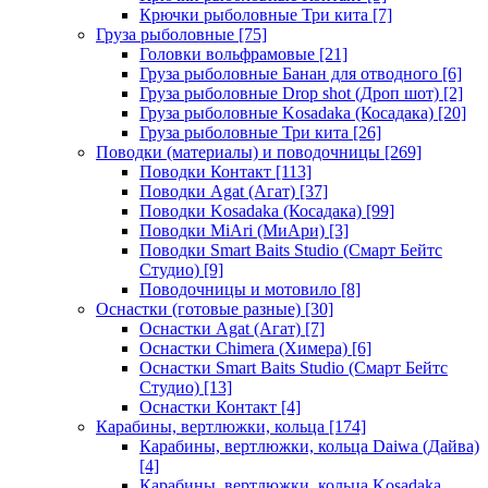
Крючки рыболовные Три кита
[7]
Груза рыболовные
[75]
Головки вольфрамовые
[21]
Груза рыболовные Банан для отводного
[6]
Груза рыболовные Drop shot (Дроп шот)
[2]
Груза рыболовные Kosadaka (Косадака)
[20]
Груза рыболовные Три кита
[26]
Поводки (материалы) и поводочницы
[269]
Поводки Контакт
[113]
Поводки Agat (Агат)
[37]
Поводки Kosadaka (Косадака)
[99]
Поводки MiAri (МиАри)
[3]
Поводки Smart Baits Studio (Смарт Бейтс
Студио)
[9]
Поводочницы и мотовило
[8]
Оснастки (готовые разные)
[30]
Оснастки Agat (Агат)
[7]
Оснастки Chimera (Химера)
[6]
Оснастки Smart Baits Studio (Смарт Бейтс
Студио)
[13]
Оснастки Контакт
[4]
Карабины, вертлюжки, кольца
[174]
Карабины, вертлюжки, кольца Daiwa (Дайва)
[4]
Карабины, вертлюжки, кольца Kosadaka