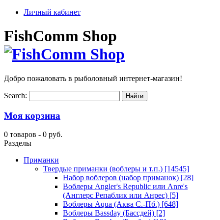
Личный кабинет
FishComm Shop
Добро пожаловать в рыболовный интернет-магазин!
Search:
Моя корзина
0 товаров -
0 руб.
Разделы
Приманки
Твердые приманки (воблеры и т.п.)
[14545]
Набор воблеров (набор приманок)
[28]
Воблеры Angler's Republic или Anre's
(Англерс Репаблик или Анрес)
[5]
Воблеры Aqua (Аква С.-Пб.)
[648]
Воблеры Bassday (Бассдей)
[2]