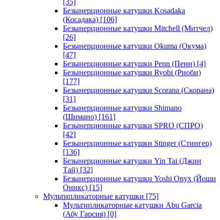
[35]
Безынерционные катушки Kosadaka
(Косадака)
[106]
Безынерционные катушки Mitchell (Митчел)
[26]
Безынерционные катушки Okuma (Окума)
[47]
Безынерционные катушки Penn (Пенн)
[4]
Безынерционные катушки Ryobi (Риоби)
[177]
Безынерционные катушки Scorana (Скорана)
[31]
Безынерционные катушки Shimano
(Шимано)
[161]
Безынерционные катушки SPRO (СПРО)
[42]
Безынерционные катушки Stinger (Стингер)
[136]
Безынерционные катушки Yin Tai (Джин
Тай)
[32]
Безынерционные катушки Yoshi Onyx (Йоши
Оникс)
[15]
Мультипликаторные катушки
[75]
Мультипликаторные катушки Abu Garcia
(Абу Гарсия)
[0]