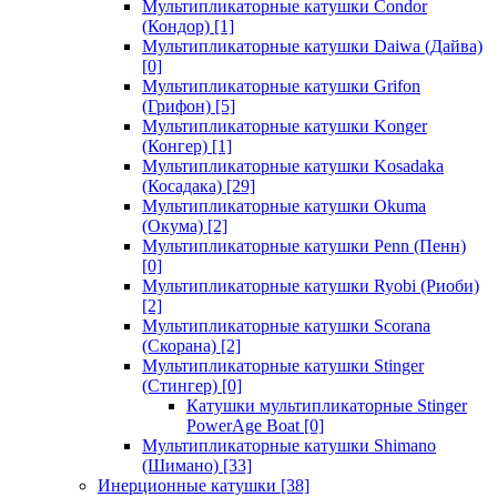
Мультипликаторные катушки Condor
(Кондор)
[1]
Мультипликаторные катушки Daiwa (Дайва)
[0]
Мультипликаторные катушки Grifon
(Грифон)
[5]
Мультипликаторные катушки Konger
(Конгер)
[1]
Мультипликаторные катушки Kosadaka
(Косадака)
[29]
Мультипликаторные катушки Okuma
(Окума)
[2]
Мультипликаторные катушки Penn (Пенн)
[0]
Мультипликаторные катушки Ryobi (Риоби)
[2]
Мультипликаторные катушки Scorana
(Скорана)
[2]
Мультипликаторные катушки Stinger
(Стингер)
[0]
Катушки мультипликаторные Stinger
PowerAge Boat
[0]
Мультипликаторные катушки Shimano
(Шимано)
[33]
Инерционные катушки
[38]