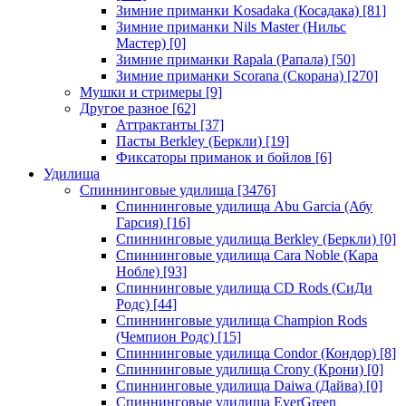
Зимние приманки Kosadaka (Косадака)
[81]
Зимние приманки Nils Master (Нильс
Мастер)
[0]
Зимние приманки Rapala (Рапала)
[50]
Зимние приманки Scorana (Скорана)
[270]
Мушки и стримеры
[9]
Другое разное
[62]
Аттрактанты
[37]
Пасты Berkley (Беркли)
[19]
Фиксаторы приманок и бойлов
[6]
Удилища
Спиннинговые удилища
[3476]
Спиннинговые удилища Abu Garcia (Абу
Гарсия)
[16]
Спиннинговые удилища Berkley (Беркли)
[0]
Спиннинговые удилища Cara Noble (Кара
Нобле)
[93]
Спиннинговые удилища CD Rods (СиДи
Родс)
[44]
Спиннинговые удилища Champion Rods
(Чемпион Родс)
[15]
Спиннинговые удилища Condor (Кондор)
[8]
Спиннинговые удилища Crony (Крони)
[0]
Спиннинговые удилища Daiwa (Дайва)
[0]
Спиннинговые удилища EverGreen