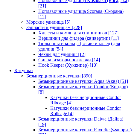
Поплавочные удилища Kosadaka (Косадака)
[21]
Поплавочные удилища Scorana (Скорана)
[11]
Морские удилища
[5]
Запчасти к удилищам
[228]
Хлысты и комли для спиннингов
[127]
Вершинки для фидера (квивертип)
[11]
Тюльпаны и кольца (вставки колец) для
удилищ
[54]
Чехлы для удилищ
[12]
Сигнализаторы поклевки
[14]
Hook Keeper (Хуккипер)
[10]
Катушки
Безынерционные катушки
[890]
Безынерционные катушки Aqua (Аква)
[51]
Безынерционные катушки Condor (Кондор)
[8]
Катушки безынерционные Condor
Ribcage
[4]
Катушки безынерционные Condor
Rollcage
[4]
Безынерционные катушки Daiwa (Дайва)
[19]
Безынерционные катушки Favorite (Фаворит)