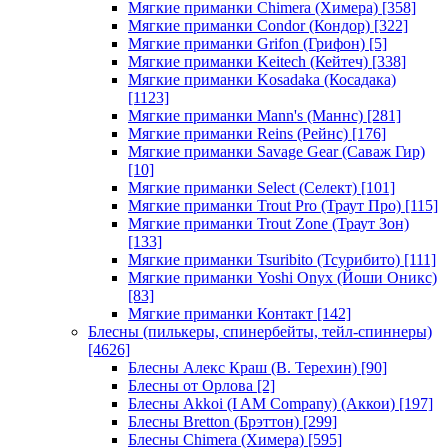
Мягкие приманки Chimera (Химера)
[358]
Мягкие приманки Condor (Кондор)
[322]
Мягкие приманки Grifon (Грифон)
[5]
Мягкие приманки Keitech (Кейтеч)
[338]
Мягкие приманки Kosadaka (Косадака)
[1123]
Мягкие приманки Mann's (Маннс)
[281]
Мягкие приманки Reins (Рейнс)
[176]
Мягкие приманки Savage Gear (Саваж Гир)
[10]
Мягкие приманки Select (Селект)
[101]
Мягкие приманки Trout Pro (Траут Про)
[115]
Мягкие приманки Trout Zone (Траут Зон)
[133]
Мягкие приманки Tsuribito (Тсурибито)
[111]
Мягкие приманки Yoshi Onyx (Йоши Оникс)
[83]
Мягкие приманки Контакт
[142]
Блесны (пилькеры, спинербейты, тейл-спиннеры)
[4626]
Блесны Алекс Краш (В. Терехин)
[90]
Блесны от Орлова
[2]
Блесны Akkoi (I AM Company) (Аккои)
[197]
Блесны Bretton (Брэттон)
[299]
Блесны Chimera (Химера)
[595]