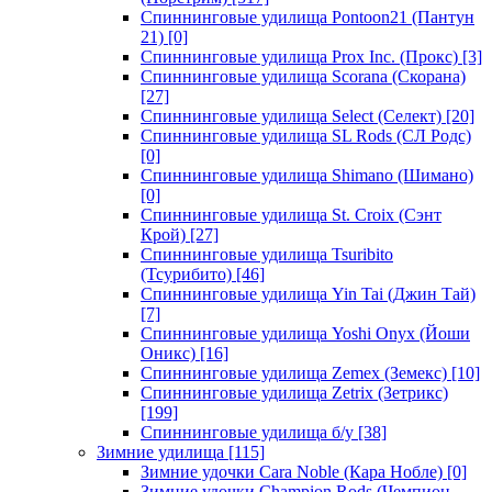
Спиннинговые удилища Pontoon21 (Пантун
21)
[0]
Спиннинговые удилища Prox Inc. (Прокс)
[3]
Спиннинговые удилища Scorana (Скорана)
[27]
Спиннинговые удилища Select (Селект)
[20]
Спиннинговые удилища SL Rods (СЛ Родс)
[0]
Спиннинговые удилища Shimano (Шимано)
[0]
Спиннинговые удилища St. Croix (Сэнт
Крой)
[27]
Спиннинговые удилища Tsuribito
(Тсурибито)
[46]
Спиннинговые удилища Yin Tai (Джин Тай)
[7]
Спиннинговые удилища Yoshi Onyx (Йоши
Оникс)
[16]
Спиннинговые удилища Zemex (Земекс)
[10]
Спиннинговые удилища Zetrix (Зетрикс)
[199]
Спиннинговые удилища б/у
[38]
Зимние удилища
[115]
Зимние удочки Cara Noble (Кара Нобле)
[0]
Зимние удочки Champion Rods (Чемпион