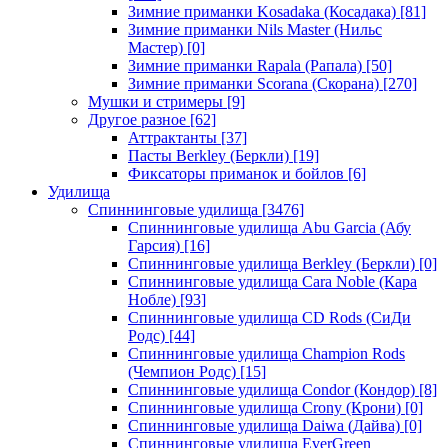
Зимние приманки Kosadaka (Косадака)
[81]
Зимние приманки Nils Master (Нильс
Мастер)
[0]
Зимние приманки Rapala (Рапала)
[50]
Зимние приманки Scorana (Скорана)
[270]
Мушки и стримеры
[9]
Другое разное
[62]
Аттрактанты
[37]
Пасты Berkley (Беркли)
[19]
Фиксаторы приманок и бойлов
[6]
Удилища
Спиннинговые удилища
[3476]
Спиннинговые удилища Abu Garcia (Абу
Гарсия)
[16]
Спиннинговые удилища Berkley (Беркли)
[0]
Спиннинговые удилища Cara Noble (Кара
Нобле)
[93]
Спиннинговые удилища CD Rods (СиДи
Родс)
[44]
Спиннинговые удилища Champion Rods
(Чемпион Родс)
[15]
Спиннинговые удилища Condor (Кондор)
[8]
Спиннинговые удилища Crony (Крони)
[0]
Спиннинговые удилища Daiwa (Дайва)
[0]
Спиннинговые удилища EverGreen