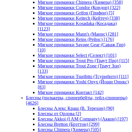
Мягкие приманки Chimera (Химера)
[358]
Мягкие приманки Condor (Кондор)
[322]
Мягкие приманки Grifon (Грифон)
[5]
Мягкие приманки Keitech (Кейтеч)
[338]
Мягкие приманки Kosadaka (Косадака)
[1123]
Мягкие приманки Mann's (Маннс)
[281]
Мягкие приманки Reins (Рейнс)
[176]
Мягкие приманки Savage Gear (Саваж Гир)
[10]
Мягкие приманки Select (Селект)
[101]
Мягкие приманки Trout Pro (Траут Про)
[115]
Мягкие приманки Trout Zone (Траут Зон)
[133]
Мягкие приманки Tsuribito (Тсурибито)
[111]
Мягкие приманки Yoshi Onyx (Йоши Оникс)
[83]
Мягкие приманки Контакт
[142]
Блесны (пилькеры, спинербейты, тейл-спиннеры)
[4626]
Блесны Алекс Краш (В. Терехин)
[90]
Блесны от Орлова
[2]
Блесны Akkoi (I AM Company) (Аккои)
[197]
Блесны Bretton (Брэттон)
[299]
Блесны Chimera (Химера)
[595]