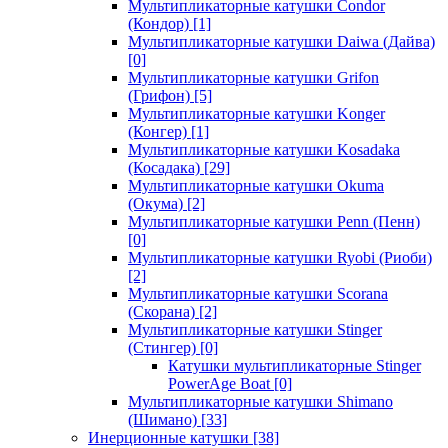
Мультипликаторные катушки Condor
(Кондор)
[1]
Мультипликаторные катушки Daiwa (Дайва)
[0]
Мультипликаторные катушки Grifon
(Грифон)
[5]
Мультипликаторные катушки Konger
(Конгер)
[1]
Мультипликаторные катушки Kosadaka
(Косадака)
[29]
Мультипликаторные катушки Okuma
(Окума)
[2]
Мультипликаторные катушки Penn (Пенн)
[0]
Мультипликаторные катушки Ryobi (Риоби)
[2]
Мультипликаторные катушки Scorana
(Скорана)
[2]
Мультипликаторные катушки Stinger
(Стингер)
[0]
Катушки мультипликаторные Stinger
PowerAge Boat
[0]
Мультипликаторные катушки Shimano
(Шимано)
[33]
Инерционные катушки
[38]