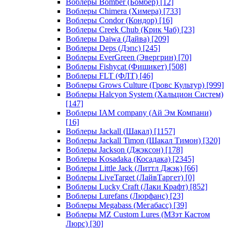
Воблеры Bomber (Бомбер)
[12]
Воблеры Chimera (Химера)
[733]
Воблеры Condor (Кондор)
[16]
Воблеры Creek Chub (Крик Чаб)
[23]
Воблеры Daiwa (Дайва)
[209]
Воблеры Deps (Дэпс)
[245]
Воблеры EverGreen (Эвергрин)
[70]
Воблеры Fishycat (Фишикет)
[508]
Воблеры FLT (ФЛТ)
[46]
Воблеры Grows Culture (Гровс Культур)
[999]
Воблеры Halcyon System (Хальцион Систем)
[147]
Воблеры IAM company (Ай Эм Компани)
[16]
Воблеры Jackall (Шакал)
[1157]
Воблеры Jackall Timon (Шакал Тимон)
[320]
Воблеры Jackson (Джэксон)
[178]
Воблеры Kosadaka (Косадака)
[2345]
Воблеры Little Jack (Литтл Джэк)
[66]
Воблеры LiveTarget (ЛайвТаргет)
[0]
Воблеры Lucky Craft (Лаки Крафт)
[852]
Воблеры Lurefans (Люрфанс)
[23]
Воблеры Megabass (Мегабасс)
[39]
Воблеры MZ Custom Lures (МЗэт Кастом
Люрс)
[30]