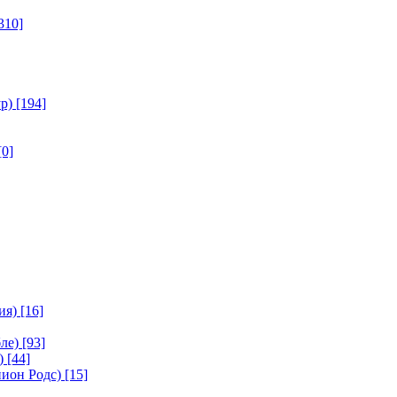
310]
р)
[194]
[0]
ия)
[16]
ле)
[93]
)
[44]
ион Родс)
[15]