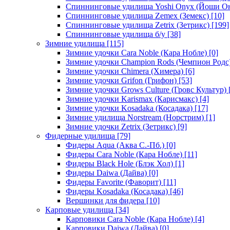
Спиннинговые удилища Yoshi Onyx (Йоши О
Спиннинговые удилища Zemex (Земекс)
[10]
Спиннинговые удилища Zetrix (Зетрикс)
[199]
Спиннинговые удилища б/у
[38]
Зимние удилища
[115]
Зимние удочки Cara Noble (Кара Нобле)
[0]
Зимние удочки Champion Rods (Чемпион Родс
Зимние удочки Chimera (Химера)
[6]
Зимние удочки Grifon (Грифон)
[53]
Зимние удочки Grows Culture (Гровс Культур)
Зимние удочки Karismax (Карисмакс)
[4]
Зимние удочки Kosadaka (Косадака)
[17]
Зимние удилища Norstream (Норстрим)
[1]
Зимние удочки Zetrix (Зетрикс)
[9]
Фидерные удилища
[79]
Фидеры Aqua (Аква С.-Пб.)
[0]
Фидеры Cara Noble (Кара Нобле)
[11]
Фидеры Black Hole (Блэк Хол)
[1]
Фидеры Daiwa (Дайва)
[0]
Фидеры Favorite (Фаворит)
[11]
Фидеры Kosadaka (Косадака)
[46]
Вершинки для фидера
[10]
Карповые удилища
[34]
Карповики Cara Noble (Кара Нобле)
[4]
Карповики Daiwa (Дайва)
[0]