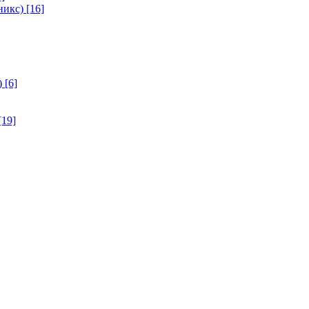
никс)
[16]
)
[6]
[19]