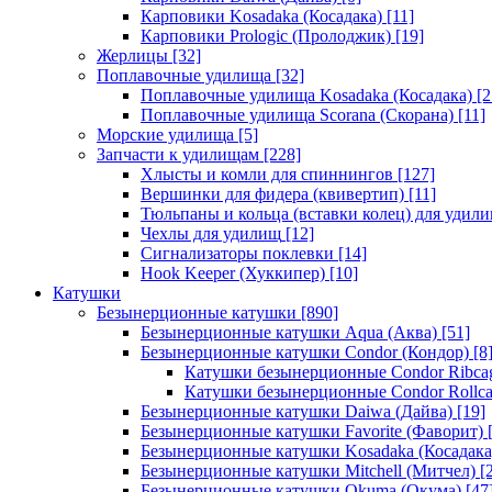
Карповики Kosadaka (Косадака)
[11]
Карповики Prologic (Пролоджик)
[19]
Жерлицы
[32]
Поплавочные удилища
[32]
Поплавочные удилища Kosadaka (Косадака)
[2
Поплавочные удилища Scorana (Скорана)
[11]
Морские удилища
[5]
Запчасти к удилищам
[228]
Хлысты и комли для спиннингов
[127]
Вершинки для фидера (квивертип)
[11]
Тюльпаны и кольца (вставки колец) для удил
Чехлы для удилищ
[12]
Сигнализаторы поклевки
[14]
Hook Keeper (Хуккипер)
[10]
Катушки
Безынерционные катушки
[890]
Безынерционные катушки Aqua (Аква)
[51]
Безынерционные катушки Condor (Кондор)
[8
Катушки безынерционные Condor Ribca
Катушки безынерционные Condor Rollc
Безынерционные катушки Daiwa (Дайва)
[19]
Безынерционные катушки Favorite (Фаворит)
[
Безынерционные катушки Kosadaka (Косадака
Безынерционные катушки Mitchell (Митчел)
[2
Безынерционные катушки Okuma (Окума)
[47