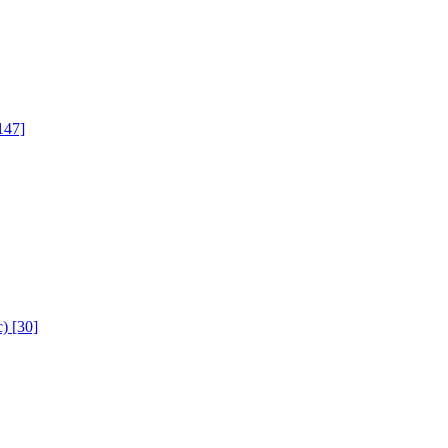
147]
с)
[30]