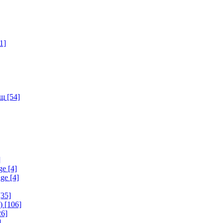
1]
ищ
[54]
]
ge
[4]
age
[4]
35]
)
[106]
6]
]