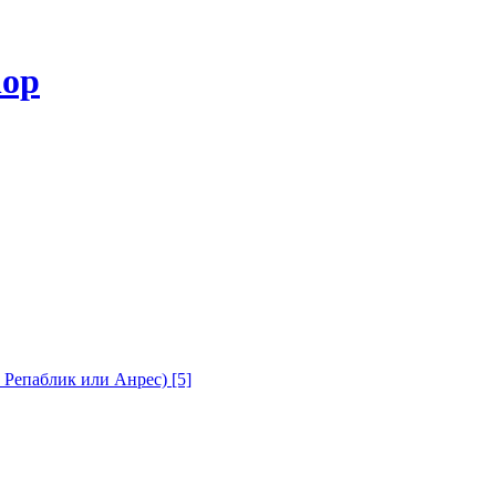
с Репаблик или Анрес)
[5]