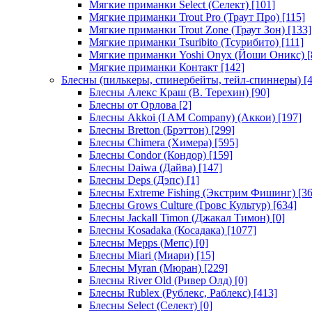
Мягкие приманки Select (Селект)
[101]
Мягкие приманки Trout Pro (Траут Про)
[115]
Мягкие приманки Trout Zone (Траут Зон)
[133]
Мягкие приманки Tsuribito (Тсурибито)
[111]
Мягкие приманки Yoshi Onyx (Йоши Оникс)
[
Мягкие приманки Контакт
[142]
Блесны (пилькеры, спинербейты, тейл-спиннеры)
[4
Блесны Алекс Краш (В. Терехин)
[90]
Блесны от Орлова
[2]
Блесны Akkoi (I AM Company) (Аккои)
[197]
Блесны Bretton (Брэттон)
[299]
Блесны Chimera (Химера)
[595]
Блесны Condor (Кондор)
[159]
Блесны Daiwa (Дайва)
[147]
Блесны Deps (Дэпс)
[1]
Блесны Extreme Fishing (Экстрим Фишинг)
[36
Блесны Grows Culture (Гровс Культур)
[634]
Блесны Jackall Timon (Джакал Тимон)
[0]
Блесны Kosadaka (Косадака)
[1077]
Блесны Mepps (Мепс)
[0]
Блесны Miari (Миари)
[15]
Блесны Myran (Мюран)
[229]
Блесны River Old (Ривер Олд)
[0]
Блесны Rublex (Рублекс, Раблекс)
[413]
Блесны Select (Селект)
[0]