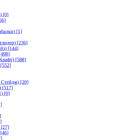
)
[0]
66]
ыбалки)
[1]
тлидер)
[236]
йз)
[144]
[498]
Крафт)
[588]
[552]
 Стейдж)
[20]
)
[517]
1)
[0]
]
]
]
[27]
[46]
]