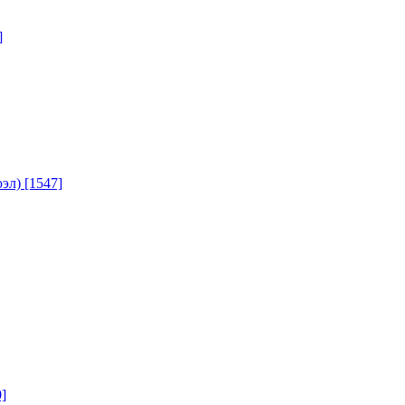
]
юэл)
[1547]
]