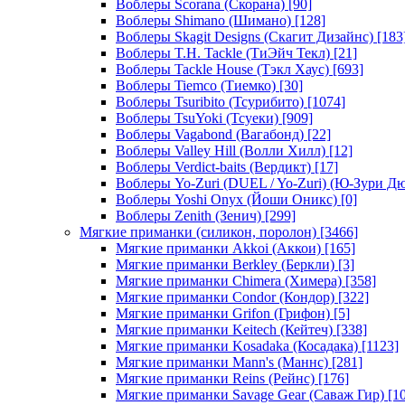
Воблеры Scorana (Скорана)
[90]
Воблеры Shimano (Шимано)
[128]
Воблеры Skagit Designs (Скагит Дизайнс)
[183
Воблеры T.H. Tackle (ТиЭйч Текл)
[21]
Воблеры Tackle House (Тэкл Хаус)
[693]
Воблеры Tiemco (Тиемко)
[30]
Воблеры Tsuribito (Тсурибито)
[1074]
Воблеры TsuYoki (Тсуеки)
[909]
Воблеры Vagabond (Вагабонд)
[22]
Воблеры Valley Hill (Волли Хилл)
[12]
Воблеры Verdict-baits (Вердикт)
[17]
Воблеры Yo-Zuri (DUEL / Yo-Zuri) (Ю-Зури Д
Воблеры Yoshi Onyx (Йоши Оникс)
[0]
Воблеры Zenith (Зенич)
[299]
Мягкие приманки (силикон, поролон)
[3466]
Мягкие приманки Akkoi (Аккои)
[165]
Мягкие приманки Berkley (Беркли)
[3]
Мягкие приманки Chimera (Химера)
[358]
Мягкие приманки Condor (Кондор)
[322]
Мягкие приманки Grifon (Грифон)
[5]
Мягкие приманки Keitech (Кейтеч)
[338]
Мягкие приманки Kosadaka (Косадака)
[1123]
Мягкие приманки Mann's (Маннс)
[281]
Мягкие приманки Reins (Рейнс)
[176]
Мягкие приманки Savage Gear (Саваж Гир)
[10