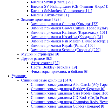
Блесны Smith (Смит)
[79]
Блесны SV Fishing Lures (СВ Фишинг Люрс)
[
Блесны Solvkroken (Солвкрокен)
[11]
Блесны Алхимовки
[1]
Зимние приманки
[728]
Зимние приманки Chimera (Химера)
[32]
Зимние приманки Grows Culture (Гровс Культу
Зимние приманки Karismax (Каризмакс)
[101]
Зимние приманки Kosadaka (Косадака)
[81]
Зимние приманки Nils Master (Нильс Мастер)
Зимние приманки Rapala (Рапала)
[50]
Зимние приманки Scorana (Скорана)
[270]
Мушки и стримеры
[9]
Другое разное
[62]
Аттрактанты
[37]
Пасты Berkley (Беркли)
[19]
Фиксаторы приманок и бойлов
[6]
Удилища
Спиннинговые удилища
[3476]
Спиннинговые удилища Abu Garcia (Абу Гарс
Спиннинговые удилища Berkley (Беркли)
[0]
Спиннинговые удилища Cara Noble (Кара Ноб
Спиннинговые удилища CD Rods (СиДи Родс
Спиннинговые удилища Champion Rods (Чемп
Спиннинговые удилища Condor (Кондор)
[8]