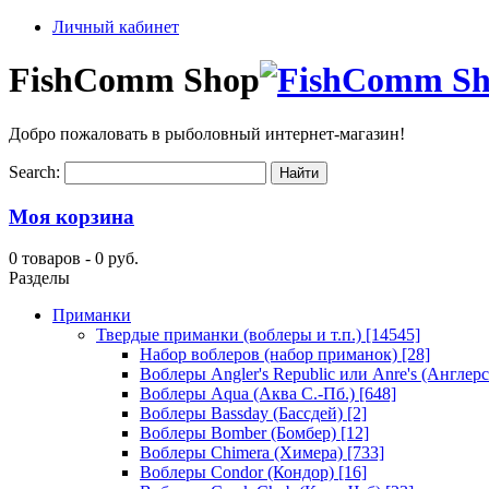
Личный кабинет
FishComm Shop
Добро пожаловать в рыболовный интернет-магазин!
Search:
Моя корзина
0 товаров -
0 руб.
Разделы
Приманки
Твердые приманки (воблеры и т.п.)
[14545]
Набор воблеров (набор приманок)
[28]
Воблеры Angler's Republic или Anre's (Англер
Воблеры Aqua (Аква С.-Пб.)
[648]
Воблеры Bassday (Бассдей)
[2]
Воблеры Bomber (Бомбер)
[12]
Воблеры Chimera (Химера)
[733]
Воблеры Condor (Кондор)
[16]