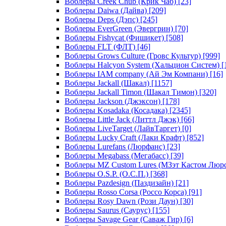
Воблеры Creek Chub (Крик Чаб)
[23]
Воблеры Daiwa (Дайва)
[209]
Воблеры Deps (Дэпс)
[245]
Воблеры EverGreen (Эвергрин)
[70]
Воблеры Fishycat (Фишикет)
[508]
Воблеры FLT (ФЛТ)
[46]
Воблеры Grows Culture (Гровс Культур)
[999]
Воблеры Halcyon System (Хальцион Систем)
[
Воблеры IAM company (Ай Эм Компани)
[16]
Воблеры Jackall (Шакал)
[1157]
Воблеры Jackall Timon (Шакал Тимон)
[320]
Воблеры Jackson (Джэксон)
[178]
Воблеры Kosadaka (Косадака)
[2345]
Воблеры Little Jack (Литтл Джэк)
[66]
Воблеры LiveTarget (ЛайвТаргет)
[0]
Воблеры Lucky Craft (Лаки Крафт)
[852]
Воблеры Lurefans (Люрфанс)
[23]
Воблеры Megabass (Мегабасс)
[39]
Воблеры MZ Custom Lures (МЗэт Кастом Люр
Воблеры O.S.P. (О.С.П.)
[368]
Воблеры Pazdesign (Паздизайн)
[21]
Воблеры Rosso Corsa (Россо Корса)
[91]
Воблеры Rosy Dawn (Рози Даун)
[30]
Воблеры Saurus (Саурус)
[155]
Воблеры Savage Gear (Саваж Гир)
[6]