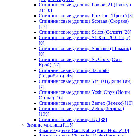
Спиннинговые удилища Pontoon21 (Пантун
21)
[0]
Спиннинговые удилища Prox Inc. (Прокс)
[3]
Спиннинговые удилища Scorana (Скорана)
[27]
Спиннинговые удилища Select (Селект)
[20]
Спиннинговые удилища SL Rods (СЛ Родс)
[0]
Спиннинговые удилища Shimano (Шимано)
[0]
Спиннинговые удилища St. Croix (Сэнт
Крой)
[27]
Спиннинговые удилища Tsuribito
(Тсурибито)
[46]
Спиннинговые удилища Yin Tai (Джин Тай)
[7]
Спиннинговые удилища Yoshi Onyx (Йоши
Оникс)
[16]
Спиннинговые удилища Zemex (Земекс)
[10]
Спиннинговые удилища Zetrix (Зетрикс)
[199]
Спиннинговые удилища б/у
[38]
Зимние удилища
[115]
Зимние удочки Cara Noble (Кара Нобле)
[0]
Зимние удочки Champion Rods (Чемпион