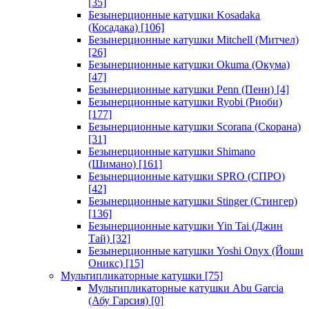
[35]
Безынерционные катушки Kosadaka
(Косадака)
[106]
Безынерционные катушки Mitchell (Митчел)
[26]
Безынерционные катушки Okuma (Окума)
[47]
Безынерционные катушки Penn (Пенн)
[4]
Безынерционные катушки Ryobi (Риоби)
[177]
Безынерционные катушки Scorana (Скорана)
[31]
Безынерционные катушки Shimano
(Шимано)
[161]
Безынерционные катушки SPRO (СПРО)
[42]
Безынерционные катушки Stinger (Стингер)
[136]
Безынерционные катушки Yin Tai (Джин
Тай)
[32]
Безынерционные катушки Yoshi Onyx (Йоши
Оникс)
[15]
Мультипликаторные катушки
[75]
Мультипликаторные катушки Abu Garcia
(Абу Гарсия)
[0]