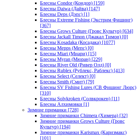
Блесны Condor (Кондор)
[159]
Блесны Daiwa (Дайва)
[147]
Блесны Deps (Дэпс)
[1]
Блесны Extreme Fishing (Экстрим Фишинг)
[367]
Блесны Grows Culture (Гровс Культур)
[634]
Блесны Jackall Timon (Джакал Тимон)
[0]
Блесны Kosadaka (Косадака)
[1077]
Блесны Mepps (Мепс)
[0]
Блесны Miari (Миари)
[15]
Блесны Myran (Мюран)
[229]
Блесны River Old (Ривер Олд)
[0]
Блесны Rublex (Рублекс, Раблекс)
[413]
Блесны Select (Селект)
[0]
Блесны Smith (Смит)
[79]
Блесны SV Fishing Lures (СВ Фишинг Люрс)
[310]
Блесны Solvkroken (Солвкрокен)
[11]
Блесны Алхимовки
[1]
Зимние приманки
[728]
Зимние приманки Chimera (Химера)
[32]
Зимние приманки Grows Culture (Гровс
Культур)
[194]
Зимние приманки Karismax (Каризмакс)
[101]