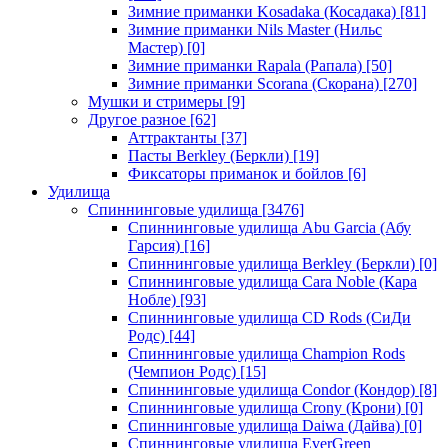
Зимние приманки Kosadaka (Косадака)
[81]
Зимние приманки Nils Master (Нильс
Мастер)
[0]
Зимние приманки Rapala (Рапала)
[50]
Зимние приманки Scorana (Скорана)
[270]
Мушки и стримеры
[9]
Другое разное
[62]
Аттрактанты
[37]
Пасты Berkley (Беркли)
[19]
Фиксаторы приманок и бойлов
[6]
Удилища
Спиннинговые удилища
[3476]
Спиннинговые удилища Abu Garcia (Абу
Гарсия)
[16]
Спиннинговые удилища Berkley (Беркли)
[0]
Спиннинговые удилища Cara Noble (Кара
Нобле)
[93]
Спиннинговые удилища CD Rods (СиДи
Родс)
[44]
Спиннинговые удилища Champion Rods
(Чемпион Родс)
[15]
Спиннинговые удилища Condor (Кондор)
[8]
Спиннинговые удилища Crony (Крони)
[0]
Спиннинговые удилища Daiwa (Дайва)
[0]
Спиннинговые удилища EverGreen