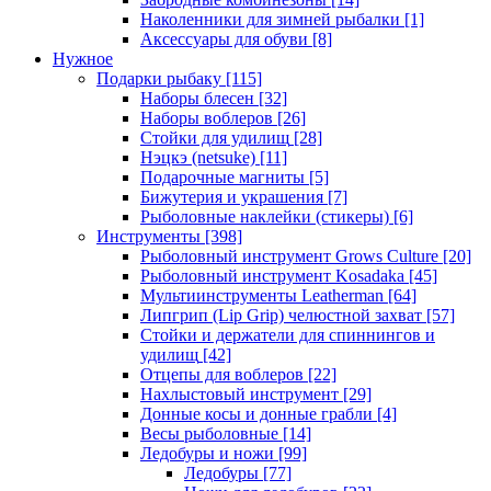
Наколенники для зимней рыбалки
[1]
Аксессуары для обуви
[8]
Нужное
Подарки рыбаку
[115]
Наборы блесен
[32]
Наборы воблеров
[26]
Стойки для удилищ
[28]
Нэцкэ (netsuke)
[11]
Подарочные магниты
[5]
Бижутерия и украшения
[7]
Рыболовные наклейки (стикеры)
[6]
Инструменты
[398]
Рыболовный инструмент Grows Culture
[20]
Рыболовный инструмент Kosadaka
[45]
Мультиинструменты Leatherman
[64]
Липгрип (Lip Grip) челюстной захват
[57]
Стойки и держатели для спиннингов и
удилищ
[42]
Отцепы для воблеров
[22]
Нахлыстовый инструмент
[29]
Донные косы и донные грабли
[4]
Весы рыболовные
[14]
Ледобуры и ножи
[99]
Ледобуры
[77]