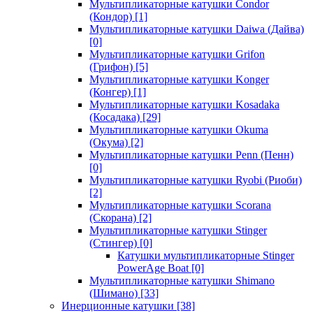
Мультипликаторные катушки Condor
(Кондор)
[1]
Мультипликаторные катушки Daiwa (Дайва)
[0]
Мультипликаторные катушки Grifon
(Грифон)
[5]
Мультипликаторные катушки Konger
(Конгер)
[1]
Мультипликаторные катушки Kosadaka
(Косадака)
[29]
Мультипликаторные катушки Okuma
(Окума)
[2]
Мультипликаторные катушки Penn (Пенн)
[0]
Мультипликаторные катушки Ryobi (Риоби)
[2]
Мультипликаторные катушки Scorana
(Скорана)
[2]
Мультипликаторные катушки Stinger
(Стингер)
[0]
Катушки мультипликаторные Stinger
PowerAge Boat
[0]
Мультипликаторные катушки Shimano
(Шимано)
[33]
Инерционные катушки
[38]