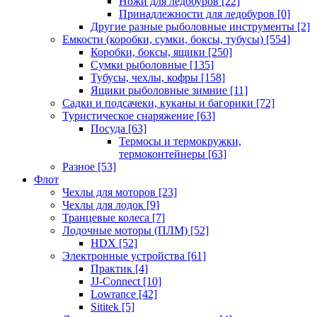
Ножи для ледобуров
[22]
Принадлежности для ледобуров
[0]
Другие разные рыболовные инструменты
[2]
Емкости (коробки, сумки, боксы, тубусы)
[554]
Коробки, боксы, ящики
[250]
Сумки рыболовные
[135]
Тубусы, чехлы, кофры
[158]
Ящики рыболовные зимние
[11]
Садки и подсачеки, куканы и багорики
[72]
Туристическое снаряжение
[63]
Посуда
[63]
Термосы и термокружки,
термоконтейнеры
[63]
Разное
[53]
Флот
Чехлы для моторов
[23]
Чехлы для лодок
[9]
Транцевые колеса
[7]
Лодочные моторы (ПЛМ)
[52]
HDX
[52]
Электронные устройства
[61]
Практик
[4]
JJ-Connect
[10]
Lowrance
[42]
Sititek
[5]