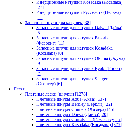
Инерционные катушки Kosadaka (Косадака)
[27]
Инерционные катушки Русснасть (Нельма)
[11]
Запасные шпули для катушек
[38]
Запасные шпули для катушек Daiwa (Дайва)
[5]
Запасные шпули для катушек Favorite
(Фаворит)
[11]
Запасные шпули для катушек Kosadaka
(Косадака)
[0]
Запасные шпули для катушек Okuma (Окума)
[9]
Запасные шпули для катушек Ryobi (Риоби)
[7]
Запасные шпули для катушек Stinger
(Стингер)
[6]
Лески
Плетеные лески (шнуры)
[1278]
Плетеные шнуры Aqua (Аква)
[537]
Плетеные шнуры Berkley (Беркли)
[22]
Плетеные шнуры Chimera (Химера)
[45]
Плетеные шнуры Daiwa (Дайва)
[20]
Плетеные шнуры Gamakatsu (Гамакатсу)
[5]
Плетеные шнуры Kosadaka (Косадака)
[375]