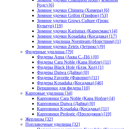
Родс)
[6]
Зимние удочки Chimera (Химера)
[6]
Зимние удочки Grifon (Грифон)
[53]
Зимние удочки Grows Culture (Гровс
Культур)
[19]
Зимние удочки Karismax (Карисмакс)
[4]
Зимние удочки Kosadaka (Косадака)
[17]
Зимние удилища Norstream (Норстрим)
[1]
Зимние удочки Zetrix (Зетрикс)
[9]
Фидерные удилища
[79]
Фидеры Aqua (Аква С.-Пб.)
[0]
Фидеры Cara Noble (Кара Нобле)
[11]
Фидеры Black Hole (Блэк Хол)
[1]
Фидеры Daiwa (Дайва)
[0]
Фидеры Favorite (Фаворит)
[11]
Фидеры Kosadaka (Косадака)
[46]
Вершинки для фидера
[10]
Карповые удилища
[34]
Карповики Cara Noble (Кара Нобле)
[4]
Карповики Daiwa (Дайва)
[0]
Карповики Kosadaka (Косадака)
[11]
Карповики Prologic (Пролоджик)
[19]
Жерлицы
[32]
Поплавочные удилища
[32]