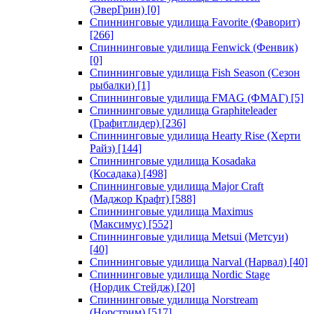
(ЭверГрин)
[0]
Спиннинговые удилища Favorite (Фаворит)
[266]
Спиннинговые удилища Fenwick (Фенвик)
[0]
Спиннинговые удилища Fish Season (Сезон
рыбалки)
[1]
Спиннинговые удилища FMAG (ФМАГ)
[5]
Спиннинговые удилища Graphiteleader
(Графитлидер)
[236]
Спиннинговые удилища Hearty Rise (Херти
Райз)
[144]
Спиннинговые удилища Kosadaka
(Косадака)
[498]
Спиннинговые удилища Major Craft
(Маджор Крафт)
[588]
Спиннинговые удилища Maximus
(Максимус)
[552]
Спиннинговые удилища Metsui (Метсуи)
[40]
Спиннинговые удилища Narval (Нарвал)
[40]
Спиннинговые удилища Nordic Stage
(Нордик Стейдж)
[20]
Спиннинговые удилища Norstream
(Норстрим)
[517]