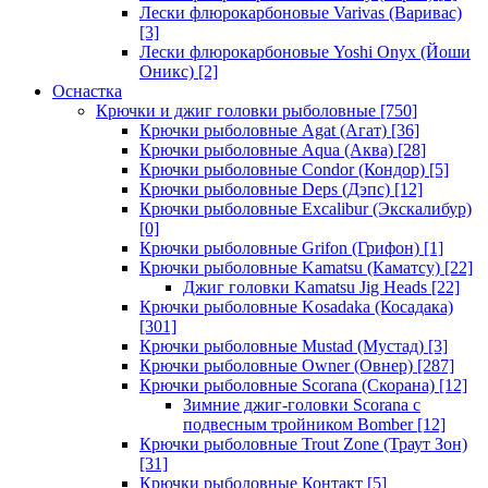
Лески флюрокарбоновые Varivas (Варивас)
[3]
Лески флюрокарбоновые Yoshi Onyx (Йоши
Оникс)
[2]
Оснастка
Крючки и джиг головки рыболовные
[750]
Крючки рыболовные Agat (Агат)
[36]
Крючки рыболовные Aqua (Аква)
[28]
Крючки рыболовные Condor (Кондор)
[5]
Крючки рыболовные Deps (Дэпс)
[12]
Крючки рыболовные Excalibur (Экскалибур)
[0]
Крючки рыболовные Grifon (Грифон)
[1]
Крючки рыболовные Kamatsu (Каматсу)
[22]
Джиг головки Kamatsu Jig Heads
[22]
Крючки рыболовные Kosadaka (Косадака)
[301]
Крючки рыболовные Mustad (Мустад)
[3]
Крючки рыболовные Owner (Овнер)
[287]
Крючки рыболовные Scorana (Скорана)
[12]
Зимние джиг-головки Scorana с
подвесным тройником Bomber
[12]
Крючки рыболовные Trout Zone (Траут Зон)
[31]
Крючки рыболовные Контакт
[5]