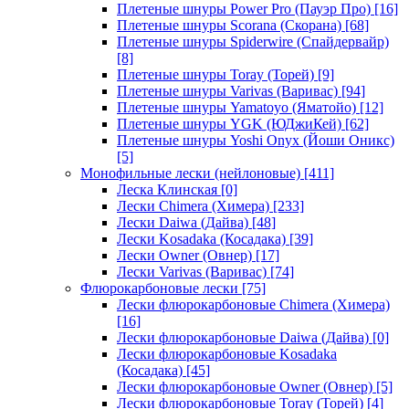
Плетеные шнуры Power Pro (Пауэр Про)
[16]
Плетеные шнуры Scorana (Скорана)
[68]
Плетеные шнуры Spiderwire (Спайдервайр)
[8]
Плетеные шнуры Toray (Торей)
[9]
Плетеные шнуры Varivas (Варивас)
[94]
Плетеные шнуры Yamatoyo (Яматойо)
[12]
Плетеные шнуры YGK (ЮДжиКей)
[62]
Плетеные шнуры Yoshi Onyx (Йоши Оникс)
[5]
Монофильные лески (нейлоновые)
[411]
Леска Клинская
[0]
Лески Chimera (Химера)
[233]
Лески Daiwa (Дайва)
[48]
Лески Kosadaka (Косадака)
[39]
Лески Owner (Овнер)
[17]
Лески Varivas (Варивас)
[74]
Флюрокарбоновые лески
[75]
Лески флюрокарбоновые Chimera (Химера)
[16]
Лески флюрокарбоновые Daiwa (Дайва)
[0]
Лески флюрокарбоновые Kosadaka
(Косадака)
[45]
Лески флюрокарбоновые Owner (Овнер)
[5]
Лески флюрокарбоновые Toray (Торей)
[4]