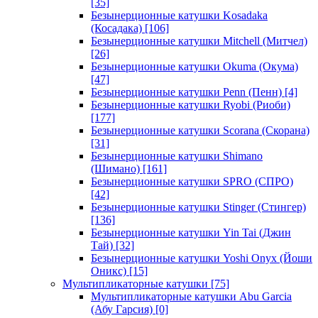
[35]
Безынерционные катушки Kosadaka
(Косадака)
[106]
Безынерционные катушки Mitchell (Митчел)
[26]
Безынерционные катушки Okuma (Окума)
[47]
Безынерционные катушки Penn (Пенн)
[4]
Безынерционные катушки Ryobi (Риоби)
[177]
Безынерционные катушки Scorana (Скорана)
[31]
Безынерционные катушки Shimano
(Шимано)
[161]
Безынерционные катушки SPRO (СПРО)
[42]
Безынерционные катушки Stinger (Стингер)
[136]
Безынерционные катушки Yin Tai (Джин
Тай)
[32]
Безынерционные катушки Yoshi Onyx (Йоши
Оникс)
[15]
Мультипликаторные катушки
[75]
Мультипликаторные катушки Abu Garcia
(Абу Гарсия)
[0]