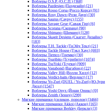
Воблеры O.S.P. (О.С.П.)
[368]
Воблеры Pazdesign (Паздизайн)
[21]
Воблеры Rosso Corsa (Россо Корса)
[91]
Воблеры Rosy Dawn (Рози Даун)
[30]
Воблеры Saurus (Саурус)
[155]
Воблеры Savage Gear (Саваж Гир)
[6]
Воблеры Scorana (Скорана)
[90]
Воблеры Shimano (Шимано)
[128]
Воблеры Skagit Designs (Скагит Дизайнс)
[183]
Воблеры T.H. Tackle (ТиЭйч Текл)
[21]
Воблеры Tackle House (Тэкл Хаус)
[693]
Воблеры Tiemco (Тиемко)
[30]
Воблеры Tsuribito (Тсурибито)
[1074]
Воблеры TsuYoki (Тсуеки)
[909]
Воблеры Vagabond (Вагабонд)
[22]
Воблеры Valley Hill (Волли Хилл)
[12]
Воблеры Verdict-baits (Вердикт)
[17]
Воблеры Yo-Zuri (DUEL / Yo-Zuri) (Ю-Зури
Дюэл)
[1547]
Воблеры Yoshi Onyx (Йоши Оникс)
[0]
Воблеры Zenith (Зенич)
[299]
Мягкие приманки (силикон, поролон)
[3466]
Мягкие приманки Akkoi (Аккои)
[165]
Мягкие приманки Berkley (Беркли)
[3]