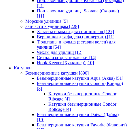
Поплавочные удилища Kosadaka (Косадака)
[21]
Поплавочные удилища Scorana (Скорана)
[11]
Морские удилища
[5]
Запчасти к удилищам
[228]
Хлысты и комли для спиннингов
[127]
Вершинки для фидера (квивертип)
[11]
Тюльпаны и кольца (вставки колец) для
удилищ
[54]
Чехлы для удилищ
[12]
Сигнализаторы поклевки
[14]
Hook Keeper (Хуккипер)
[10]
Катушки
Безынерционные катушки
[890]
Безынерционные катушки Aqua (Аква)
[51]
Безынерционные катушки Condor (Кондор)
[8]
Катушки безынерционные Condor
Ribcage
[4]
Катушки безынерционные Condor
Rollcage
[4]
Безынерционные катушки Daiwa (Дайва)
[19]
Безынерционные катушки Favorite (Фаворит)