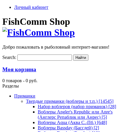
Личный кабинет
FishComm Shop
Добро пожаловать в рыболовный интернет-магазин!
Search:
Моя корзина
0 товаров -
0 руб.
Разделы
Приманки
Твердые приманки (воблеры и т.п.)
[14545]
Набор воблеров (набор приманок)
[28]
Воблеры Angler's Republic или Anre's
(Англерс Репаблик или Анрес)
[5]
Воблеры Aqua (Аква С.-Пб.)
[648]
Воблеры Bassday (Бассдей)
[2]