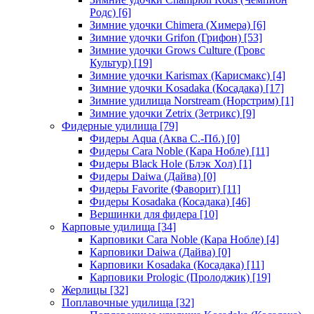
Родс)
[6]
Зимние удочки Chimera (Химера)
[6]
Зимние удочки Grifon (Грифон)
[53]
Зимние удочки Grows Culture (Гровс
Культур)
[19]
Зимние удочки Karismax (Карисмакс)
[4]
Зимние удочки Kosadaka (Косадака)
[17]
Зимние удилища Norstream (Норстрим)
[1]
Зимние удочки Zetrix (Зетрикс)
[9]
Фидерные удилища
[79]
Фидеры Aqua (Аква С.-Пб.)
[0]
Фидеры Cara Noble (Кара Нобле)
[11]
Фидеры Black Hole (Блэк Хол)
[1]
Фидеры Daiwa (Дайва)
[0]
Фидеры Favorite (Фаворит)
[11]
Фидеры Kosadaka (Косадака)
[46]
Вершинки для фидера
[10]
Карповые удилища
[34]
Карповики Cara Noble (Кара Нобле)
[4]
Карповики Daiwa (Дайва)
[0]
Карповики Kosadaka (Косадака)
[11]
Карповики Prologic (Пролоджик)
[19]
Жерлицы
[32]
Поплавочные удилища
[32]