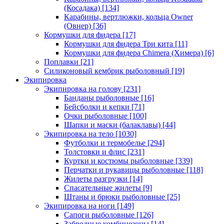
(Косадака)
[134]
Карабины, вертлюжки, кольца Owner
(Овнер)
[36]
Кормушки для фидера
[17]
Кормушки для фидера Три кита
[11]
Кормушки для фидера Chimera (Химера)
[6]
Поплавки
[21]
Силиконовый кембрик рыболовный
[19]
Экипировка
Экипировка на голову
[231]
Банданы рыболовные
[16]
Бейсболки и кепки
[71]
Очки рыболовные
[100]
Шапки и маски (балаклавы)
[44]
Экипировка на тело
[1030]
Футболки и термобелье
[294]
Толстовки и флис
[231]
Куртки и костюмы рыболовные
[339]
Перчатки и рукавицы рыболовные
[118]
Жилеты разгрузки
[14]
Спасательные жилеты
[9]
Штаны и брюки рыболовные
[25]
Экипировка на ноги
[149]
Сапоги рыболовные
[126]
Забродные комбинезоны
[14]