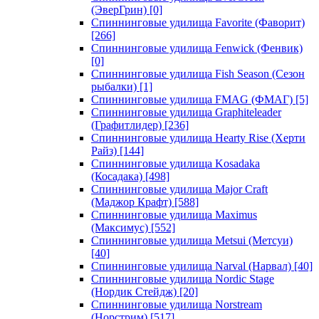
(ЭверГрин)
[0]
Спиннинговые удилища Favorite (Фаворит)
[266]
Спиннинговые удилища Fenwick (Фенвик)
[0]
Спиннинговые удилища Fish Season (Сезон
рыбалки)
[1]
Спиннинговые удилища FMAG (ФМАГ)
[5]
Спиннинговые удилища Graphiteleader
(Графитлидер)
[236]
Спиннинговые удилища Hearty Rise (Херти
Райз)
[144]
Спиннинговые удилища Kosadaka
(Косадака)
[498]
Спиннинговые удилища Major Craft
(Маджор Крафт)
[588]
Спиннинговые удилища Maximus
(Максимус)
[552]
Спиннинговые удилища Metsui (Метсуи)
[40]
Спиннинговые удилища Narval (Нарвал)
[40]
Спиннинговые удилища Nordic Stage
(Нордик Стейдж)
[20]
Спиннинговые удилища Norstream
(Норстрим)
[517]