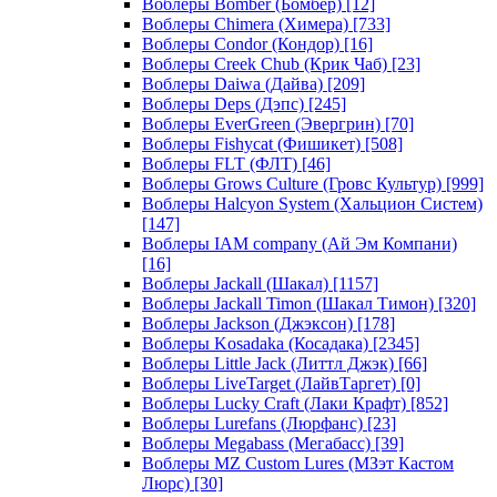
Воблеры Bomber (Бомбер)
[12]
Воблеры Chimera (Химера)
[733]
Воблеры Condor (Кондор)
[16]
Воблеры Creek Chub (Крик Чаб)
[23]
Воблеры Daiwa (Дайва)
[209]
Воблеры Deps (Дэпс)
[245]
Воблеры EverGreen (Эвергрин)
[70]
Воблеры Fishycat (Фишикет)
[508]
Воблеры FLT (ФЛТ)
[46]
Воблеры Grows Culture (Гровс Культур)
[999]
Воблеры Halcyon System (Хальцион Систем)
[147]
Воблеры IAM company (Ай Эм Компани)
[16]
Воблеры Jackall (Шакал)
[1157]
Воблеры Jackall Timon (Шакал Тимон)
[320]
Воблеры Jackson (Джэксон)
[178]
Воблеры Kosadaka (Косадака)
[2345]
Воблеры Little Jack (Литтл Джэк)
[66]
Воблеры LiveTarget (ЛайвТаргет)
[0]
Воблеры Lucky Craft (Лаки Крафт)
[852]
Воблеры Lurefans (Люрфанс)
[23]
Воблеры Megabass (Мегабасс)
[39]
Воблеры MZ Custom Lures (МЗэт Кастом
Люрс)
[30]