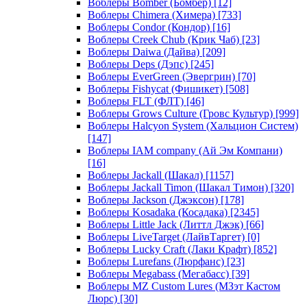
Воблеры Bomber (Бомбер)
[12]
Воблеры Chimera (Химера)
[733]
Воблеры Condor (Кондор)
[16]
Воблеры Creek Chub (Крик Чаб)
[23]
Воблеры Daiwa (Дайва)
[209]
Воблеры Deps (Дэпс)
[245]
Воблеры EverGreen (Эвергрин)
[70]
Воблеры Fishycat (Фишикет)
[508]
Воблеры FLT (ФЛТ)
[46]
Воблеры Grows Culture (Гровс Культур)
[999]
Воблеры Halcyon System (Хальцион Систем)
[147]
Воблеры IAM company (Ай Эм Компани)
[16]
Воблеры Jackall (Шакал)
[1157]
Воблеры Jackall Timon (Шакал Тимон)
[320]
Воблеры Jackson (Джэксон)
[178]
Воблеры Kosadaka (Косадака)
[2345]
Воблеры Little Jack (Литтл Джэк)
[66]
Воблеры LiveTarget (ЛайвТаргет)
[0]
Воблеры Lucky Craft (Лаки Крафт)
[852]
Воблеры Lurefans (Люрфанс)
[23]
Воблеры Megabass (Мегабасс)
[39]
Воблеры MZ Custom Lures (МЗэт Кастом
Люрс)
[30]