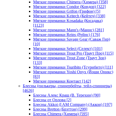
Мягкие приманки Chimera (Химера)
[358]
Мягкие приманки Condor (Кондор)
[322]
Мягкие приманки Grifon (Грифон)
[5]
Мягкие приманки Keitech (Кейтеч)
[338]
Мягкие приманки Kosadaka (Косадака)
[1123]
Мягкие приманки Mann's (Маннс)
[281]
Мягкие приманки Reins (Рейнс)
[176]
Мягкие приманки Savage Gear (Саваж Гир)
[10]
Мягкие приманки Select (Селект)
[101]
Мягкие приманки Trout Pro (Траут Про)
[115]
Мягкие приманки Trout Zone (Траут Зон)
[133]
Мягкие приманки Tsuribito (Тсурибито)
[111]
Мягкие приманки Yoshi Onyx (Йоши Оникс)
[83]
Мягкие приманки Контакт
[142]
Блесны (пилькеры, спинербейты, тейл-спиннеры)
[4626]
Блесны Алекс Краш (В. Терехин)
[90]
Блесны от Орлова
[2]
Блесны Akkoi (I AM Company) (Аккои)
[197]
Блесны Bretton (Брэттон)
[299]
Блесны Chimera (Химера)
[595]