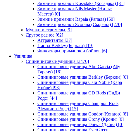
Зимние приманки Kosadaka (Косадака)
[81]
Зимние приманки Nils Master (Нильс
Мастер)
[0]
Зимние приманки Rapala (Рапала)
[50]
Зимние приманки Scorana (Скорана)
[270]
Мушки и стримеры
[9]
Другое разное
[62]
Аттрактанты
[37]
Пасты Berkley (Беркли)
[19]
Фиксаторы приманок и бойлов
[6]
Удилища
Спиннинговые удилища
[3476]
Спиннинговые удилища Abu Garcia (Абу
Гарсия)
[16]
Спиннинговые удилища Berkley (Беркли)
[0]
Спиннинговые удилища Cara Noble (Кара
Нобле)
[93]
Спиннинговые удилища CD Rods (СиДи
Родс)
[44]
Спиннинговые удилища Champion Rods
(Чемпион Родс)
[15]
Спиннинговые удилища Condor (Кондор)
[8]
Спиннинговые удилища Crony (Крони)
[0]
Спиннинговые удилища Daiwa (Дайва)
[0]
Спиннинговые удилища EverGreen