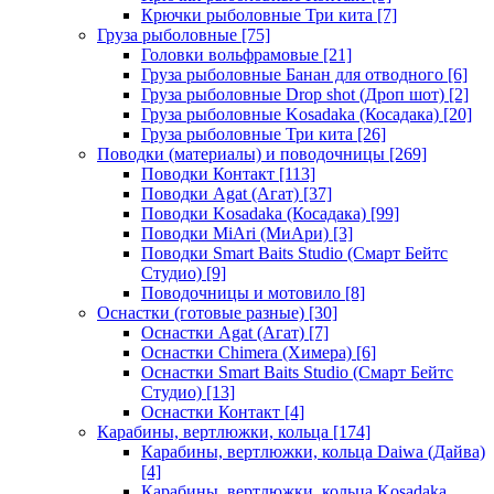
Крючки рыболовные Три кита
[7]
Груза рыболовные
[75]
Головки вольфрамовые
[21]
Груза рыболовные Банан для отводного
[6]
Груза рыболовные Drop shot (Дроп шот)
[2]
Груза рыболовные Kosadaka (Косадака)
[20]
Груза рыболовные Три кита
[26]
Поводки (материалы) и поводочницы
[269]
Поводки Контакт
[113]
Поводки Agat (Агат)
[37]
Поводки Kosadaka (Косадака)
[99]
Поводки MiAri (МиАри)
[3]
Поводки Smart Baits Studio (Смарт Бейтс
Студио)
[9]
Поводочницы и мотовило
[8]
Оснастки (готовые разные)
[30]
Оснастки Agat (Агат)
[7]
Оснастки Chimera (Химера)
[6]
Оснастки Smart Baits Studio (Смарт Бейтс
Студио)
[13]
Оснастки Контакт
[4]
Карабины, вертлюжки, кольца
[174]
Карабины, вертлюжки, кольца Daiwa (Дайва)
[4]
Карабины, вертлюжки, кольца Kosadaka