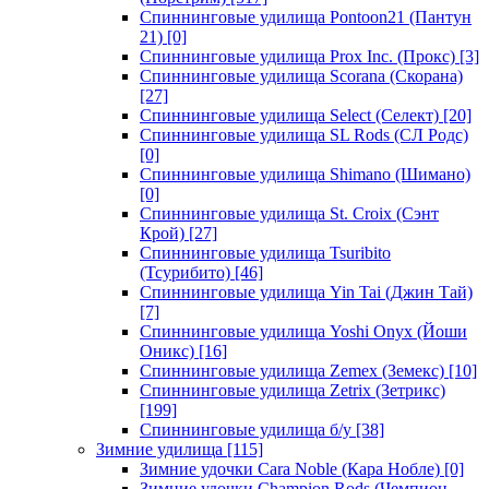
Спиннинговые удилища Pontoon21 (Пантун
21)
[0]
Спиннинговые удилища Prox Inc. (Прокс)
[3]
Спиннинговые удилища Scorana (Скорана)
[27]
Спиннинговые удилища Select (Селект)
[20]
Спиннинговые удилища SL Rods (СЛ Родс)
[0]
Спиннинговые удилища Shimano (Шимано)
[0]
Спиннинговые удилища St. Croix (Сэнт
Крой)
[27]
Спиннинговые удилища Tsuribito
(Тсурибито)
[46]
Спиннинговые удилища Yin Tai (Джин Тай)
[7]
Спиннинговые удилища Yoshi Onyx (Йоши
Оникс)
[16]
Спиннинговые удилища Zemex (Земекс)
[10]
Спиннинговые удилища Zetrix (Зетрикс)
[199]
Спиннинговые удилища б/у
[38]
Зимние удилища
[115]
Зимние удочки Cara Noble (Кара Нобле)
[0]
Зимние удочки Champion Rods (Чемпион