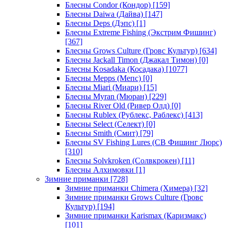
Блесны Condor (Кондор)
[159]
Блесны Daiwa (Дайва)
[147]
Блесны Deps (Дэпс)
[1]
Блесны Extreme Fishing (Экстрим Фишинг)
[367]
Блесны Grows Culture (Гровс Культур)
[634]
Блесны Jackall Timon (Джакал Тимон)
[0]
Блесны Kosadaka (Косадака)
[1077]
Блесны Mepps (Мепс)
[0]
Блесны Miari (Миари)
[15]
Блесны Myran (Мюран)
[229]
Блесны River Old (Ривер Олд)
[0]
Блесны Rublex (Рублекс, Раблекс)
[413]
Блесны Select (Селект)
[0]
Блесны Smith (Смит)
[79]
Блесны SV Fishing Lures (СВ Фишинг Люрс)
[310]
Блесны Solvkroken (Солвкрокен)
[11]
Блесны Алхимовки
[1]
Зимние приманки
[728]
Зимние приманки Chimera (Химера)
[32]
Зимние приманки Grows Culture (Гровс
Культур)
[194]
Зимние приманки Karismax (Каризмакс)
[101]