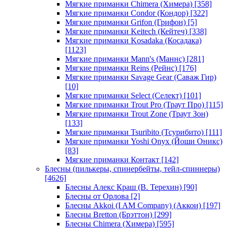
Мягкие приманки Chimera (Химера)
[358]
Мягкие приманки Condor (Кондор)
[322]
Мягкие приманки Grifon (Грифон)
[5]
Мягкие приманки Keitech (Кейтеч)
[338]
Мягкие приманки Kosadaka (Косадака)
[1123]
Мягкие приманки Mann's (Маннс)
[281]
Мягкие приманки Reins (Рейнс)
[176]
Мягкие приманки Savage Gear (Саваж Гир)
[10]
Мягкие приманки Select (Селект)
[101]
Мягкие приманки Trout Pro (Траут Про)
[115]
Мягкие приманки Trout Zone (Траут Зон)
[133]
Мягкие приманки Tsuribito (Тсурибито)
[111]
Мягкие приманки Yoshi Onyx (Йоши Оникс)
[83]
Мягкие приманки Контакт
[142]
Блесны (пилькеры, спинербейты, тейл-спиннеры)
[4626]
Блесны Алекс Краш (В. Терехин)
[90]
Блесны от Орлова
[2]
Блесны Akkoi (I AM Company) (Аккои)
[197]
Блесны Bretton (Брэттон)
[299]
Блесны Chimera (Химера)
[595]