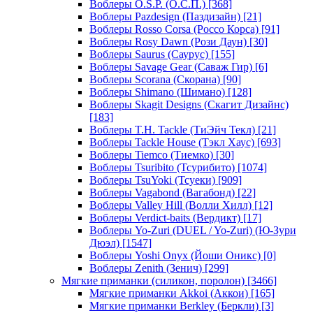
Воблеры O.S.P. (О.С.П.)
[368]
Воблеры Pazdesign (Паздизайн)
[21]
Воблеры Rosso Corsa (Россо Корса)
[91]
Воблеры Rosy Dawn (Рози Даун)
[30]
Воблеры Saurus (Саурус)
[155]
Воблеры Savage Gear (Саваж Гир)
[6]
Воблеры Scorana (Скорана)
[90]
Воблеры Shimano (Шимано)
[128]
Воблеры Skagit Designs (Скагит Дизайнс)
[183]
Воблеры T.H. Tackle (ТиЭйч Текл)
[21]
Воблеры Tackle House (Тэкл Хаус)
[693]
Воблеры Tiemco (Тиемко)
[30]
Воблеры Tsuribito (Тсурибито)
[1074]
Воблеры TsuYoki (Тсуеки)
[909]
Воблеры Vagabond (Вагабонд)
[22]
Воблеры Valley Hill (Волли Хилл)
[12]
Воблеры Verdict-baits (Вердикт)
[17]
Воблеры Yo-Zuri (DUEL / Yo-Zuri) (Ю-Зури
Дюэл)
[1547]
Воблеры Yoshi Onyx (Йоши Оникс)
[0]
Воблеры Zenith (Зенич)
[299]
Мягкие приманки (силикон, поролон)
[3466]
Мягкие приманки Akkoi (Аккои)
[165]
Мягкие приманки Berkley (Беркли)
[3]