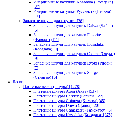
Инерционные катушки Kosadaka (Косадака)
[27]
Инерционные катушки Русснасть (Нельма)
[11]
Запасные шпули для катушек
[38]
Запасные шпули для катушек Daiwa (Дайва)
[5]
Запасные шпули для катушек Favorite
(Фаворит)
[11]
Запасные шпули для катушек Kosadaka
(Косадака)
[0]
Запасные шпули для катушек Okuma (Окума)
[9]
Запасные шпули для катушек Ryobi (Риоби)
[7]
Запасные шпули для катушек Stinger
(Стингер)
[6]
Лески
Плетеные лески (шнуры)
[1278]
Плетеные шнуры Aqua (Аква)
[537]
Плетеные шнуры Berkley (Беркли)
[22]
Плетеные шнуры Chimera (Химера)
[45]
Плетеные шнуры Daiwa (Дайва)
[20]
Плетеные шнуры Gamakatsu (Гамакатсу)
[5]
Плетеные шнуры Kosadaka (Косадака)
[375]