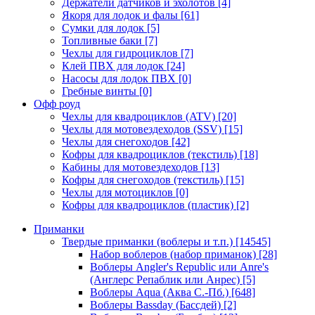
Держатели датчиков и эхолотов
[4]
Якоря для лодок и фалы
[61]
Сумки для лодок
[5]
Топливные баки
[7]
Чехлы для гидроциклов
[7]
Клей ПВХ для лодок
[24]
Насосы для лодок ПВХ
[0]
Гребные винты
[0]
Офф роуд
Чехлы для квадроциклов (ATV)
[20]
Чехлы для мотовездеходов (SSV)
[15]
Чехлы для снегоходов
[42]
Кофры для квадроциклов (текстиль)
[18]
Кабины для мотовездеходов
[13]
Кофры для снегоходов (текстиль)
[15]
Чехлы для мотоциклов
[0]
Кофры для квадроциклов (пластик)
[2]
Приманки
Твердые приманки (воблеры и т.п.)
[14545]
Набор воблеров (набор приманок)
[28]
Воблеры Angler's Republic или Anre's
(Англерс Репаблик или Анрес)
[5]
Воблеры Aqua (Аква С.-Пб.)
[648]
Воблеры Bassday (Бассдей)
[2]