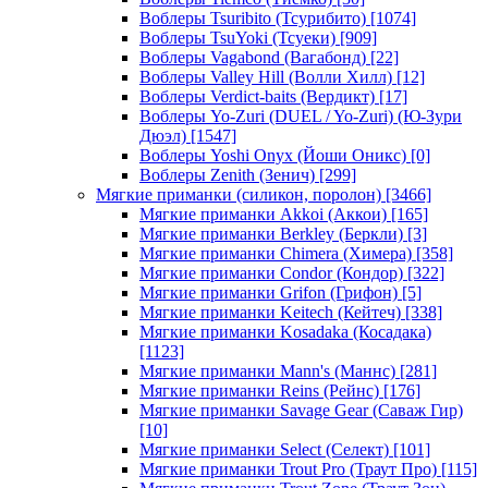
Воблеры Tsuribito (Тсурибито)
[1074]
Воблеры TsuYoki (Тсуеки)
[909]
Воблеры Vagabond (Вагабонд)
[22]
Воблеры Valley Hill (Волли Хилл)
[12]
Воблеры Verdict-baits (Вердикт)
[17]
Воблеры Yo-Zuri (DUEL / Yo-Zuri) (Ю-Зури
Дюэл)
[1547]
Воблеры Yoshi Onyx (Йоши Оникс)
[0]
Воблеры Zenith (Зенич)
[299]
Мягкие приманки (силикон, поролон)
[3466]
Мягкие приманки Akkoi (Аккои)
[165]
Мягкие приманки Berkley (Беркли)
[3]
Мягкие приманки Chimera (Химера)
[358]
Мягкие приманки Condor (Кондор)
[322]
Мягкие приманки Grifon (Грифон)
[5]
Мягкие приманки Keitech (Кейтеч)
[338]
Мягкие приманки Kosadaka (Косадака)
[1123]
Мягкие приманки Mann's (Маннс)
[281]
Мягкие приманки Reins (Рейнс)
[176]
Мягкие приманки Savage Gear (Саваж Гир)
[10]
Мягкие приманки Select (Селект)
[101]
Мягкие приманки Trout Pro (Траут Про)
[115]