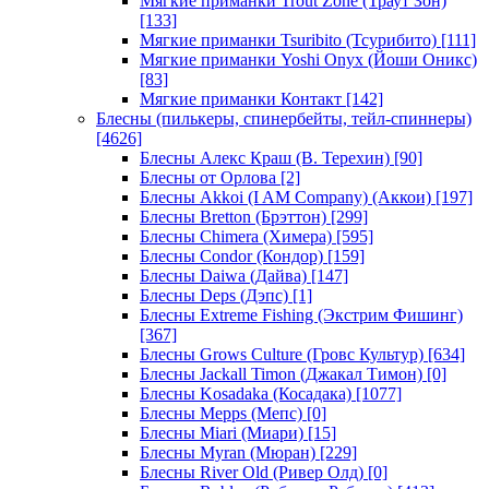
Мягкие приманки Trout Zone (Траут Зон)
[133]
Мягкие приманки Tsuribito (Тсурибито)
[111]
Мягкие приманки Yoshi Onyx (Йоши Оникс)
[83]
Мягкие приманки Контакт
[142]
Блесны (пилькеры, спинербейты, тейл-спиннеры)
[4626]
Блесны Алекс Краш (В. Терехин)
[90]
Блесны от Орлова
[2]
Блесны Akkoi (I AM Company) (Аккои)
[197]
Блесны Bretton (Брэттон)
[299]
Блесны Chimera (Химера)
[595]
Блесны Condor (Кондор)
[159]
Блесны Daiwa (Дайва)
[147]
Блесны Deps (Дэпс)
[1]
Блесны Extreme Fishing (Экстрим Фишинг)
[367]
Блесны Grows Culture (Гровс Культур)
[634]
Блесны Jackall Timon (Джакал Тимон)
[0]
Блесны Kosadaka (Косадака)
[1077]
Блесны Mepps (Мепс)
[0]
Блесны Miari (Миари)
[15]
Блесны Myran (Мюран)
[229]
Блесны River Old (Ривер Олд)
[0]