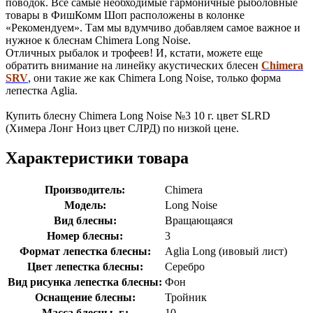
поводок. Все самые необходимые гармоничные рыболовные
товары в ФишКомм Шоп расположены в колонке
«Рекомендуем». Там мы вдумчиво добавляем самое важное и
нужное к блеснам Chimera Long Noise.
Отличных рыбалок и трофеев! И, кстати, можете еще
обратить внимание на линейку акустических блесен
Chimera
SRV
, они такие же как Chimera Long Noise, только форма
лепестка Aglia.
Купить блесну Chimera Long Noise №3 10 г. цвет SLRD
(Химера Лонг Ноиз цвет СЛРД) по низкой цене.
Характеристики товара
Производитель:
Chimera
Модель:
Long Noise
Вид блесны:
Вращающаяся
Номер блесны:
3
Формат лепестка блесны:
Aglia Long (ивовый лист)
Цвет лепестка блесны:
Серебро
Вид рисунка лепестка блесны:
Фон
Оснащение блесны:
Тройник
Масса блесны, г.:
10