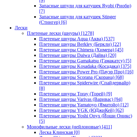
[9]
Запасные шпули для катушек Ryobi (Риоби)
[7]
Запасные шпули для катушек Stinger
(Стингер)
[6]
Лески
Плетеные лески (шнуры)
[1278]
Плетеные шнуры Aqua (Аква)
[537]
Плетеные шнуры Berkley (Беркли)
[22]
Плетеные шнуры Chimera (Химера)
[45]
Плетеные шнуры Daiwa (Дайва)
[20]
Плетеные шнуры Gamakatsu (Гамакатсу)
[5]
Плетеные шнуры Kosadaka (Косадака)
[375]
Плетеные шнуры Power Pro (Пауэр Про)
[16]
Плетеные шнуры Scorana (Скорана)
[68]
Плетеные шнуры Spiderwire (Спайдервайр)
[8]
Плетеные шнуры Toray (Торей)
[9]
Плетеные шнуры Varivas (Варивас)
[94]
Плетеные шнуры Yamatoyo (Яматойо)
[12]
Плетеные шнуры YGK (ЮДжиКей)
[62]
Плетеные шнуры Yoshi Onyx (Йоши Оникс)
[5]
Монофильные лески (нейлоновые)
[411]
Леска Клинская
[0]