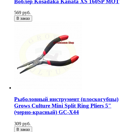
Воблер Kosadaka Kanata XS 160SP MOT
569 руб.
В заказ
Рыболовный инструмент (плоскогубцы)
Grows Culture Mini Split Ring Pliers 5"
(черно-красный) GC-X44
309 руб.
В заказ