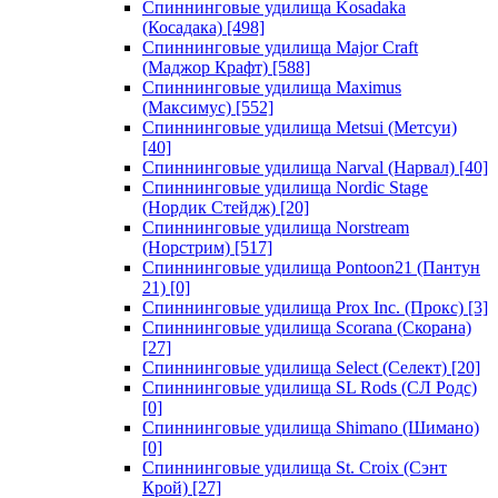
Спиннинговые удилища Kosadaka
(Косадака)
[498]
Спиннинговые удилища Major Craft
(Маджор Крафт)
[588]
Спиннинговые удилища Maximus
(Максимус)
[552]
Спиннинговые удилища Metsui (Метсуи)
[40]
Спиннинговые удилища Narval (Нарвал)
[40]
Спиннинговые удилища Nordic Stage
(Нордик Стейдж)
[20]
Спиннинговые удилища Norstream
(Норстрим)
[517]
Спиннинговые удилища Pontoon21 (Пантун
21)
[0]
Спиннинговые удилища Prox Inc. (Прокс)
[3]
Спиннинговые удилища Scorana (Скорана)
[27]
Спиннинговые удилища Select (Селект)
[20]
Спиннинговые удилища SL Rods (СЛ Родс)
[0]
Спиннинговые удилища Shimano (Шимано)
[0]
Спиннинговые удилища St. Croix (Сэнт
Крой)
[27]