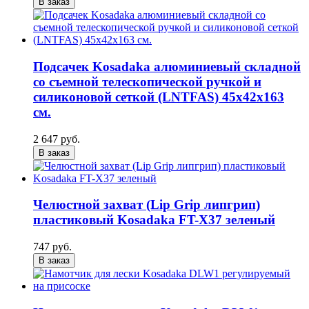
В заказ
Подсачек Kosadaka алюминиевый складной
со съемной телескопической ручкой и
силиконовой сеткой (LNTFAS) 45х42х163
см.
2 647 руб.
В заказ
Челюстной захват (Lip Grip липгрип)
пластиковый Kosadaka FT-X37 зеленый
747 руб.
В заказ