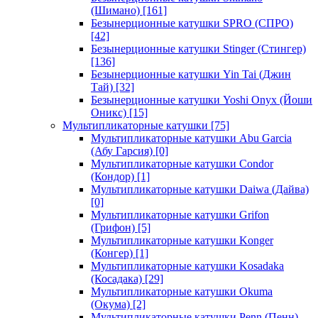
(Шимано)
[161]
Безынерционные катушки SPRO (СПРО)
[42]
Безынерционные катушки Stinger (Стингер)
[136]
Безынерционные катушки Yin Tai (Джин
Тай)
[32]
Безынерционные катушки Yoshi Onyx (Йоши
Оникс)
[15]
Мультипликаторные катушки
[75]
Мультипликаторные катушки Abu Garcia
(Абу Гарсия)
[0]
Мультипликаторные катушки Condor
(Кондор)
[1]
Мультипликаторные катушки Daiwa (Дайва)
[0]
Мультипликаторные катушки Grifon
(Грифон)
[5]
Мультипликаторные катушки Konger
(Конгер)
[1]
Мультипликаторные катушки Kosadaka
(Косадака)
[29]
Мультипликаторные катушки Okuma
(Окума)
[2]
Мультипликаторные катушки Penn (Пенн)