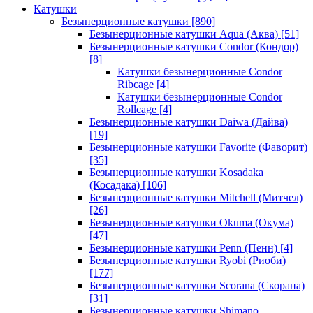
Катушки
Безынерционные катушки
[890]
Безынерционные катушки Aqua (Аква)
[51]
Безынерционные катушки Condor (Кондор)
[8]
Катушки безынерционные Condor
Ribcage
[4]
Катушки безынерционные Condor
Rollcage
[4]
Безынерционные катушки Daiwa (Дайва)
[19]
Безынерционные катушки Favorite (Фаворит)
[35]
Безынерционные катушки Kosadaka
(Косадака)
[106]
Безынерционные катушки Mitchell (Митчел)
[26]
Безынерционные катушки Okuma (Окума)
[47]
Безынерционные катушки Penn (Пенн)
[4]
Безынерционные катушки Ryobi (Риоби)
[177]
Безынерционные катушки Scorana (Скорана)
[31]
Безынерционные катушки Shimano