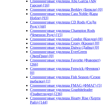
Спиннинговые удилища Abu Garcia (Абу
Гарсия)
[16]
Спиннинговые удилища Berkley (Беркли)
[0]
Спиннинговые удилища Cara Noble (Кара
Нобле)
[93]
Спиннинговые удилища CD Rods (СиДи
Родс)
[44]
Спиннинговые удилища Champion Rods
(Чемпион Родс)
[15]
Спиннинговые удилища Condor (Кондор)
[8]
Спиннинговые удилища Crony (Крони)
[0]
Спиннинговые удилища Daiwa (Дайва)
[0]
Спиннинговые удилища EverGreen
(ЭверГрин)
[0]
Спиннинговые удилища Favorite (Фаворит)
[266]
Спиннинговые удилища Fenwick (Фенвик)
[0]
Спиннинговые удилища Fish Season (Сезон
рыбалки)
[1]
Спиннинговые удилища FMAG (ФМАГ)
[5]
Спиннинговые удилища Graphiteleader
(Графитлидер)
[236]
Спиннинговые удилища Hearty Rise (Херти
Райз)
[144]