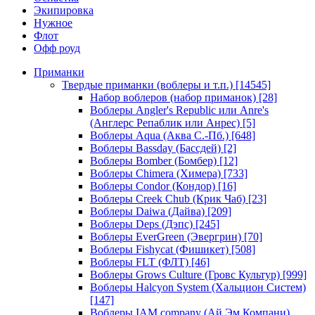
Экипировка
Нужное
Флот
Офф роуд
Приманки
Твердые приманки (воблеры и т.п.)
[14545]
Набор воблеров (набор приманок)
[28]
Воблеры Angler's Republic или Anre's
(Англерс Репаблик или Анрес)
[5]
Воблеры Aqua (Аква С.-Пб.)
[648]
Воблеры Bassday (Бассдей)
[2]
Воблеры Bomber (Бомбер)
[12]
Воблеры Chimera (Химера)
[733]
Воблеры Condor (Кондор)
[16]
Воблеры Creek Chub (Крик Чаб)
[23]
Воблеры Daiwa (Дайва)
[209]
Воблеры Deps (Дэпс)
[245]
Воблеры EverGreen (Эвергрин)
[70]
Воблеры Fishycat (Фишикет)
[508]
Воблеры FLT (ФЛТ)
[46]
Воблеры Grows Culture (Гровс Культур)
[999]
Воблеры Halcyon System (Хальцион Систем)
[147]
Воблеры IAM company (Ай Эм Компани)