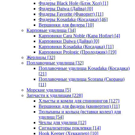
Фидеры Black Hole (Блэк Хол)
[1]
Фидеры Daiwa (Дайва)
[0]
Фидеры Favorite (Фаворит)
[11]
Фидеры Kosadaka (Косадака)
[46]
Вершинки для фидера
[10]
Карповые удилища
[34]
Карповики Cara Noble (Кара Нобле)
[4]
Карповики Daiwa (Дайва)
[0]
Карповики Kosadaka (Косадака)
[11]
Карповики Prologic (Пролоджик)
[19]
Жерлицы
[32]
Поплавочные удилища
[32]
Поплавочные удилища Kosadaka (Косадака)
[21]
Поплавочные удилища Scorana (Скорана)
[11]
Морские удилища
[5]
Запчасти к удилищам
[228]
Хлысты и комли для спиннингов
[127]
Вершинки для фидера (квивертип)
[11]
Тюльпаны и кольца (вставки колец) для
удилищ
[54]
Чехлы для удилищ
[12]
Сигнализаторы поклевки
[14]
Hook Keeper (Хуккипер)
[10]