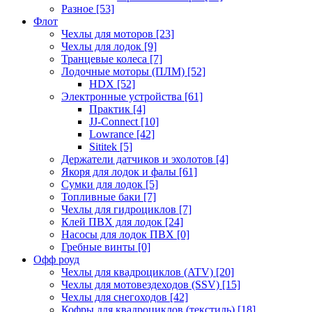
Разное
[53]
Флот
Чехлы для моторов
[23]
Чехлы для лодок
[9]
Транцевые колеса
[7]
Лодочные моторы (ПЛМ)
[52]
HDX
[52]
Электронные устройства
[61]
Практик
[4]
JJ-Connect
[10]
Lowrance
[42]
Sititek
[5]
Держатели датчиков и эхолотов
[4]
Якоря для лодок и фалы
[61]
Сумки для лодок
[5]
Топливные баки
[7]
Чехлы для гидроциклов
[7]
Клей ПВХ для лодок
[24]
Насосы для лодок ПВХ
[0]
Гребные винты
[0]
Офф роуд
Чехлы для квадроциклов (ATV)
[20]
Чехлы для мотовездеходов (SSV)
[15]
Чехлы для снегоходов
[42]
Кофры для квадроциклов (текстиль)
[18]