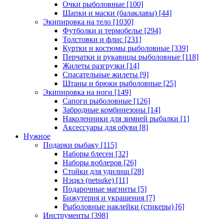
Очки рыболовные
[100]
Шапки и маски (балаклавы)
[44]
Экипировка на тело
[1030]
Футболки и термобелье
[294]
Толстовки и флис
[231]
Куртки и костюмы рыболовные
[339]
Перчатки и рукавицы рыболовные
[118]
Жилеты разгрузки
[14]
Спасательные жилеты
[9]
Штаны и брюки рыболовные
[25]
Экипировка на ноги
[149]
Сапоги рыболовные
[126]
Забродные комбинезоны
[14]
Наколенники для зимней рыбалки
[1]
Аксессуары для обуви
[8]
Нужное
Подарки рыбаку
[115]
Наборы блесен
[32]
Наборы воблеров
[26]
Стойки для удилищ
[28]
Нэцкэ (netsuke)
[11]
Подарочные магниты
[5]
Бижутерия и украшения
[7]
Рыболовные наклейки (стикеры)
[6]
Инструменты
[398]