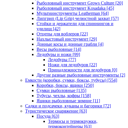
Рыболовный инструмент Grows Culture
[20]
Рыболовный инструмент Kosadaka
[45]
Мультиинструменты Leatherman
[64]
Липгрип (Lip Grip) челюстной захват
[57]
Стойки и держатели для спиннингов и
удилищ
[42]
Отцепы для воблеров
[22]
Нахлыстовый инструмент
[29]
Донные косы и донные грабли
[4]
Весы рыболовные
[14]
Ледобуры и ножи
[99]
Ледобуры
[77]
Ножи для ледобуров
[22]
Принадлежности для ледобуров
[0]
Другие разные рыболовные инструменты
[2]
Емкости (коробки, сумки, боксы, тубусы)
[554]
Коробки, боксы, ящики
[250]
Сумки рыболовные
[135]
Тубусы, чехлы, кофры
[158]
Ящики рыболовные зимние
[11]
Садки и подсачеки, куканы и багорики
[72]
Туристическое снаряжение
[63]
Посуда
[63]
Термосы и термокружки,
термоконтейнеры
[63]