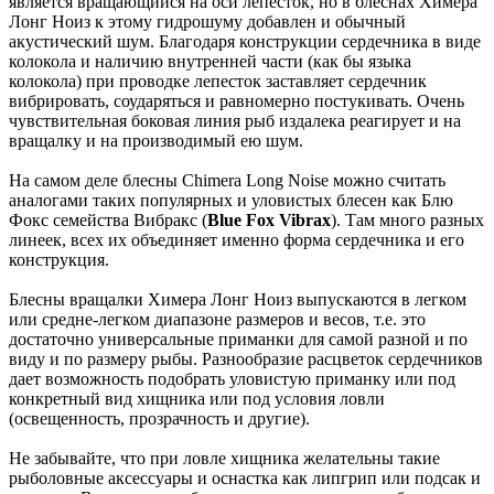
является вращающийся на оси лепесток, но в блеснах Химера
Лонг Ноиз к этому гидрошуму добавлен и обычный
акустический шум. Благодаря конструкции сердечника в виде
колокола и наличию внутренней части (как бы языка
колокола) при проводке лепесток заставляет сердечник
вибрировать, соударяться и равномерно постукивать. Очень
чувствительная боковая линия рыб издалека реагирует и на
вращалку и на производимый ею шум.
На самом деле блесны Chimera Long Noise можно считать
аналогами таких популярных и уловистых блесен как Блю
Фокс семейства Вибракс (
Blue Fox Vibrax
). Там много разных
линеек, всех их объединяет именно форма сердечника и его
конструкция.
Блесны вращалки Химера Лонг Ноиз выпускаются в легком
или средне-легком диапазоне размеров и весов, т.е. это
достаточно универсальные приманки для самой разной и по
виду и по размеру рыбы. Разнообразие расцветок сердечников
дает возможность подобрать уловистую приманку или под
конкретный вид хищника или под условия ловли
(освещенность, прозрачность и другие).
Не забывайте, что при ловле хищника желательны такие
рыболовные аксессуары и оснастка как липгрип или подсак и