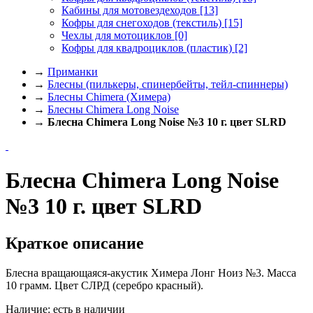
Кабины для мотовездеходов
[13]
Кофры для снегоходов (текстиль)
[15]
Чехлы для мотоциклов
[0]
Кофры для квадроциклов (пластик)
[2]
→
Приманки
→
Блесны (пилькеры, спинербейты, тейл-спиннеры)
→
Блесны Chimera (Химера)
→
Блесны Chimera Long Noise
→
Блесна Chimera Long Noise №3 10 г. цвет SLRD
Блесна Chimera Long Noise
№3 10 г. цвет SLRD
Краткое описание
Блесна вращающаяся-акустик Химера Лонг Ноиз №3. Масса
10 грамм. Цвет СЛРД (серебро красный).
Наличие:
есть в наличии