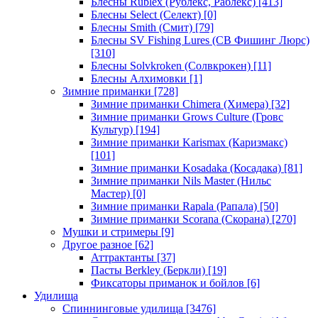
Блесны Rublex (Рублекс, Раблекс)
[413]
Блесны Select (Селект)
[0]
Блесны Smith (Смит)
[79]
Блесны SV Fishing Lures (СВ Фишинг Люрс)
[310]
Блесны Solvkroken (Солвкрокен)
[11]
Блесны Алхимовки
[1]
Зимние приманки
[728]
Зимние приманки Chimera (Химера)
[32]
Зимние приманки Grows Culture (Гровс
Культур)
[194]
Зимние приманки Karismax (Каризмакс)
[101]
Зимние приманки Kosadaka (Косадака)
[81]
Зимние приманки Nils Master (Нильс
Мастер)
[0]
Зимние приманки Rapala (Рапала)
[50]
Зимние приманки Scorana (Скорана)
[270]
Мушки и стримеры
[9]
Другое разное
[62]
Аттрактанты
[37]
Пасты Berkley (Беркли)
[19]
Фиксаторы приманок и бойлов
[6]
Удилища
Спиннинговые удилища
[3476]