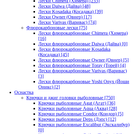
Лески Chimera (Химера)
[233]
Лески Daiwa (Дайва)
[48]
Лески Kosadaka (Косадака)
[39]
Лески Owner (Овнер)
[17]
Лески Varivas (Варивас)
[74]
Флюрокарбоновые лески
[75]
Лески флюрокарбоновые Chimera (Химера)
[16]
Лески флюрокарбоновые Daiwa (Дайва)
[0]
Лески флюрокарбоновые Kosadaka
(Косадака)
[45]
Лески флюрокарбоновые Owner (Овнер)
[5]
Лески флюрокарбоновые Toray (Торей)
[4]
Лески флюрокарбоновые Varivas (Варивас)
[3]
Лески флюрокарбоновые Yoshi Onyx (Йоши
Оникс)
[2]
Оснастка
Крючки и джиг головки рыболовные
[750]
Крючки рыболовные Agat (Агат)
[36]
Крючки рыболовные Aqua (Аква)
[28]
Крючки рыболовные Condor (Кондор)
[5]
Крючки рыболовные Deps (Дэпс)
[12]
Крючки рыболовные Excalibur (Экскалибур)
[0]