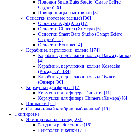
Поводки Smart Baits Studio (Смарт Бейтс
Студио)
[9]
Поводочницы и мотовило
[8]
Оснастки (готовые разные)
[30]
Оснастки Agat (Агат)
[7]
Оснастки Chimera (Химера)
[6]
Оснастки Smart Baits Studio (Смарт Бейтс
Студио)
[13]
Оснастки Контакт
[4]
Карабины, вертлюжки, кольца
[174]
Карабины, вертлюжки, кольца Daiwa (Дайва)
[4]
Карабины, вертлюжки, кольца Kosadaka
(Косадака)
[134]
Карабины, вертлюжки, кольца Owner
(Овнер)
[36]
Кормушки для фидера
[17]
Кормушки для фидера Три кита
[11]
Кормушки для фидера Chimera (Химера)
[6]
Поплавки
[21]
Силиконовый кембрик рыболовный
[19]
Экипировка
Экипировка на голову
[231]
Банданы рыболовные
[16]
Бейсболки и кепки
[71]