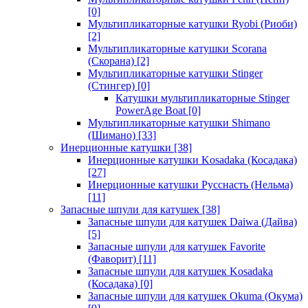
[0]
Мультипликаторные катушки Ryobi (Риоби)
[2]
Мультипликаторные катушки Scorana
(Скорана)
[2]
Мультипликаторные катушки Stinger
(Стингер)
[0]
Катушки мультипликаторные Stinger
PowerAge Boat
[0]
Мультипликаторные катушки Shimano
(Шимано)
[33]
Инерционные катушки
[38]
Инерционные катушки Kosadaka (Косадака)
[27]
Инерционные катушки Русснасть (Нельма)
[11]
Запасные шпули для катушек
[38]
Запасные шпули для катушек Daiwa (Дайва)
[5]
Запасные шпули для катушек Favorite
(Фаворит)
[11]
Запасные шпули для катушек Kosadaka
(Косадака)
[0]
Запасные шпули для катушек Okuma (Окума)