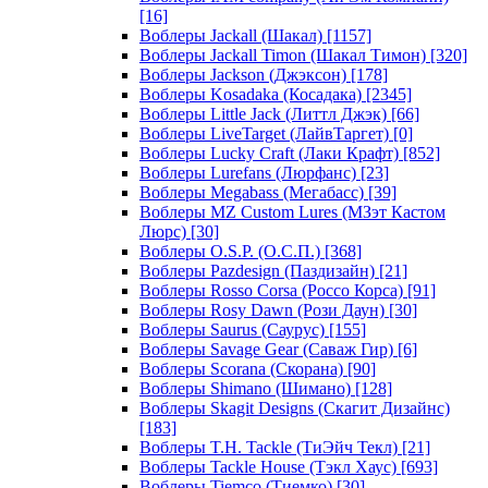
[16]
Воблеры Jackall (Шакал)
[1157]
Воблеры Jackall Timon (Шакал Тимон)
[320]
Воблеры Jackson (Джэксон)
[178]
Воблеры Kosadaka (Косадака)
[2345]
Воблеры Little Jack (Литтл Джэк)
[66]
Воблеры LiveTarget (ЛайвТаргет)
[0]
Воблеры Lucky Craft (Лаки Крафт)
[852]
Воблеры Lurefans (Люрфанс)
[23]
Воблеры Megabass (Мегабасс)
[39]
Воблеры MZ Custom Lures (МЗэт Кастом
Люрс)
[30]
Воблеры O.S.P. (О.С.П.)
[368]
Воблеры Pazdesign (Паздизайн)
[21]
Воблеры Rosso Corsa (Россо Корса)
[91]
Воблеры Rosy Dawn (Рози Даун)
[30]
Воблеры Saurus (Саурус)
[155]
Воблеры Savage Gear (Саваж Гир)
[6]
Воблеры Scorana (Скорана)
[90]
Воблеры Shimano (Шимано)
[128]
Воблеры Skagit Designs (Скагит Дизайнс)
[183]
Воблеры T.H. Tackle (ТиЭйч Текл)
[21]
Воблеры Tackle House (Тэкл Хаус)
[693]
Воблеры Tiemco (Тиемко)
[30]