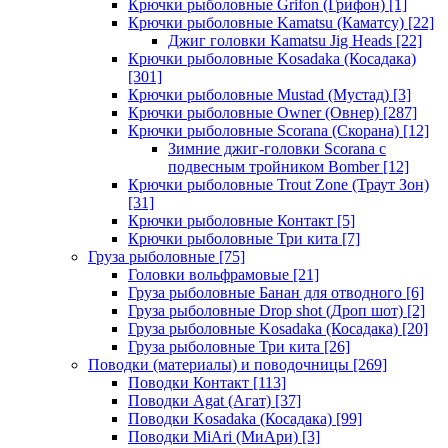
Крючки рыболовные Grifon (Грифон)
[1]
Крючки рыболовные Kamatsu (Каматсу)
[22]
Джиг головки Kamatsu Jig Heads
[22]
Крючки рыболовные Kosadaka (Косадака)
[301]
Крючки рыболовные Mustad (Мустад)
[3]
Крючки рыболовные Owner (Овнер)
[287]
Крючки рыболовные Scorana (Скорана)
[12]
Зимние джиг-головки Scorana с
подвесным тройником Bomber
[12]
Крючки рыболовные Trout Zone (Траут Зон)
[31]
Крючки рыболовные Контакт
[5]
Крючки рыболовные Три кита
[7]
Груза рыболовные
[75]
Головки вольфрамовые
[21]
Груза рыболовные Банан для отводного
[6]
Груза рыболовные Drop shot (Дроп шот)
[2]
Груза рыболовные Kosadaka (Косадака)
[20]
Груза рыболовные Три кита
[26]
Поводки (материалы) и поводочницы
[269]
Поводки Контакт
[113]
Поводки Agat (Агат)
[37]
Поводки Kosadaka (Косадака)
[99]
Поводки MiAri (МиАри)
[3]