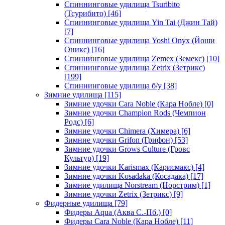
Спиннинговые удилища Tsuribito
(Тсурибито)
[46]
Спиннинговые удилища Yin Tai (Джин Тай)
[7]
Спиннинговые удилища Yoshi Onyx (Йоши
Оникс)
[16]
Спиннинговые удилища Zemex (Земекс)
[10]
Спиннинговые удилища Zetrix (Зетрикс)
[199]
Спиннинговые удилища б/у
[38]
Зимние удилища
[115]
Зимние удочки Cara Noble (Кара Нобле)
[0]
Зимние удочки Champion Rods (Чемпион
Родс)
[6]
Зимние удочки Chimera (Химера)
[6]
Зимние удочки Grifon (Грифон)
[53]
Зимние удочки Grows Culture (Гровс
Культур)
[19]
Зимние удочки Karismax (Карисмакс)
[4]
Зимние удочки Kosadaka (Косадака)
[17]
Зимние удилища Norstream (Норстрим)
[1]
Зимние удочки Zetrix (Зетрикс)
[9]
Фидерные удилища
[79]
Фидеры Aqua (Аква С.-Пб.)
[0]
Фидеры Cara Noble (Кара Нобле)
[11]