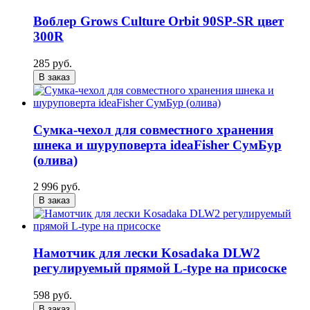
Воблер Grows Culture Orbit 90SP-SR цвет
300R
285 руб.
В заказ
Сумка-чехол для совместного хранения
шнека и шуруповерта ideaFisher СумБур
(олива)
2 996 руб.
В заказ
Намотчик для лески Kosadaka DLW2
регулируемый прямой L-type на присоске
598 руб.
В заказ