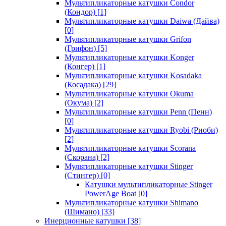
Мультипликаторные катушки Condor
(Кондор)
[1]
Мультипликаторные катушки Daiwa (Дайва)
[0]
Мультипликаторные катушки Grifon
(Грифон)
[5]
Мультипликаторные катушки Konger
(Конгер)
[1]
Мультипликаторные катушки Kosadaka
(Косадака)
[29]
Мультипликаторные катушки Okuma
(Окума)
[2]
Мультипликаторные катушки Penn (Пенн)
[0]
Мультипликаторные катушки Ryobi (Риоби)
[2]
Мультипликаторные катушки Scorana
(Скорана)
[2]
Мультипликаторные катушки Stinger
(Стингер)
[0]
Катушки мультипликаторные Stinger
PowerAge Boat
[0]
Мультипликаторные катушки Shimano
(Шимано)
[33]
Инерционные катушки
[38]