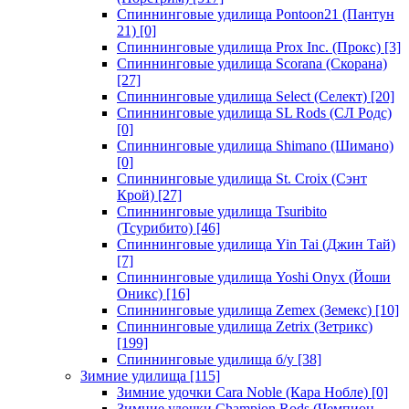
Спиннинговые удилища Pontoon21 (Пантун
21)
[0]
Спиннинговые удилища Prox Inc. (Прокс)
[3]
Спиннинговые удилища Scorana (Скорана)
[27]
Спиннинговые удилища Select (Селект)
[20]
Спиннинговые удилища SL Rods (СЛ Родс)
[0]
Спиннинговые удилища Shimano (Шимано)
[0]
Спиннинговые удилища St. Croix (Сэнт
Крой)
[27]
Спиннинговые удилища Tsuribito
(Тсурибито)
[46]
Спиннинговые удилища Yin Tai (Джин Тай)
[7]
Спиннинговые удилища Yoshi Onyx (Йоши
Оникс)
[16]
Спиннинговые удилища Zemex (Земекс)
[10]
Спиннинговые удилища Zetrix (Зетрикс)
[199]
Спиннинговые удилища б/у
[38]
Зимние удилища
[115]
Зимние удочки Cara Noble (Кара Нобле)
[0]
Зимние удочки Champion Rods (Чемпион