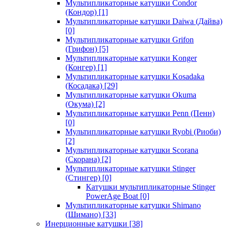
Мультипликаторные катушки Condor
(Кондор)
[1]
Мультипликаторные катушки Daiwa (Дайва)
[0]
Мультипликаторные катушки Grifon
(Грифон)
[5]
Мультипликаторные катушки Konger
(Конгер)
[1]
Мультипликаторные катушки Kosadaka
(Косадака)
[29]
Мультипликаторные катушки Okuma
(Окума)
[2]
Мультипликаторные катушки Penn (Пенн)
[0]
Мультипликаторные катушки Ryobi (Риоби)
[2]
Мультипликаторные катушки Scorana
(Скорана)
[2]
Мультипликаторные катушки Stinger
(Стингер)
[0]
Катушки мультипликаторные Stinger
PowerAge Boat
[0]
Мультипликаторные катушки Shimano
(Шимано)
[33]
Инерционные катушки
[38]