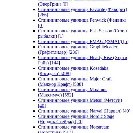
(ЭверГрин)
[0]
Спиннинговые удилища Favorite (Фаворит)
[266]
Спиннинговые удилища Fenwick (Фенвик)
[0]
Спиннинговые удилища Fish Season (Сезон
рыбалки)
[1]
Спиннинговые удилища FMAG (ФМАГ)
[5]
Спиннинговые удилища Graphiteleader
(Графитлидер)
[236]
Спиннинговые удилища Hearty Rise (Херти
Райз)
[144]
Спиннинговые удилища Kosadaka
(Косадака)
[498]
Спиннинговые удилища Major Craft
(Маджор Крафт)
[588]
Спиннинговые удилища Maximus
(Максимус)
[552]
Спиннинговые удилища Metsui (Метсуи)
[40]
Спиннинговые удилища Narval (Нарвал)
[40]
Спиннинговые удилища Nordic Stage
(Нордик Стейдж)
[20]
Спиннинговые удилища Norstream
(Норстрим)
[517]