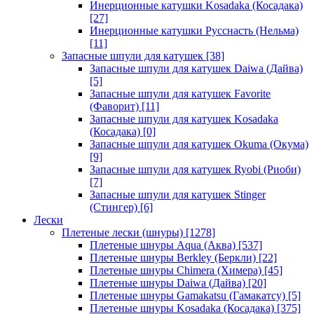
Инерционные катушки Kosadaka (Косадака)
[27]
Инерционные катушки Русснасть (Нельма)
[11]
Запасные шпули для катушек
[38]
Запасные шпули для катушек Daiwa (Дайва)
[5]
Запасные шпули для катушек Favorite
(Фаворит)
[11]
Запасные шпули для катушек Kosadaka
(Косадака)
[0]
Запасные шпули для катушек Okuma (Окума)
[9]
Запасные шпули для катушек Ryobi (Риоби)
[7]
Запасные шпули для катушек Stinger
(Стингер)
[6]
Лески
Плетеные лески (шнуры)
[1278]
Плетеные шнуры Aqua (Аква)
[537]
Плетеные шнуры Berkley (Беркли)
[22]
Плетеные шнуры Chimera (Химера)
[45]
Плетеные шнуры Daiwa (Дайва)
[20]
Плетеные шнуры Gamakatsu (Гамакатсу)
[5]
Плетеные шнуры Kosadaka (Косадака)
[375]