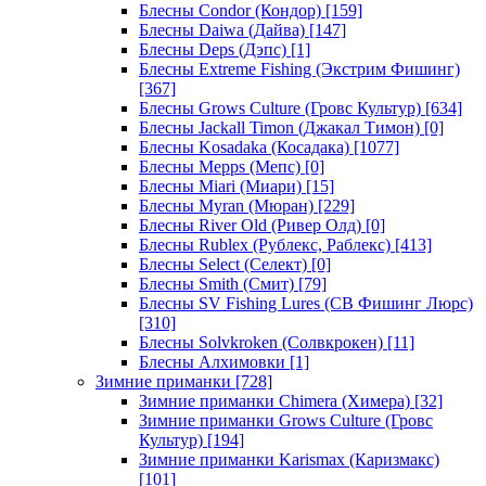
Блесны Condor (Кондор)
[159]
Блесны Daiwa (Дайва)
[147]
Блесны Deps (Дэпс)
[1]
Блесны Extreme Fishing (Экстрим Фишинг)
[367]
Блесны Grows Culture (Гровс Культур)
[634]
Блесны Jackall Timon (Джакал Тимон)
[0]
Блесны Kosadaka (Косадака)
[1077]
Блесны Mepps (Мепс)
[0]
Блесны Miari (Миари)
[15]
Блесны Myran (Мюран)
[229]
Блесны River Old (Ривер Олд)
[0]
Блесны Rublex (Рублекс, Раблекс)
[413]
Блесны Select (Селект)
[0]
Блесны Smith (Смит)
[79]
Блесны SV Fishing Lures (СВ Фишинг Люрс)
[310]
Блесны Solvkroken (Солвкрокен)
[11]
Блесны Алхимовки
[1]
Зимние приманки
[728]
Зимние приманки Chimera (Химера)
[32]
Зимние приманки Grows Culture (Гровс
Культур)
[194]
Зимние приманки Karismax (Каризмакс)
[101]