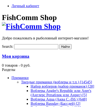
Личный кабинет
FishComm Shop
Добро пожаловать в рыболовный интернет-магазин!
Search:
Моя корзина
0 товаров -
0 руб.
Разделы
Приманки
Твердые приманки (воблеры и т.п.)
[14545]
Набор воблеров (набор приманок)
[28]
Воблеры Angler's Republic или Anre's
(Англерс Репаблик или Анрес)
[5]
Воблеры Aqua (Аква С.-Пб.)
[648]
Воблеры Bassday (Бассдей)
[2]