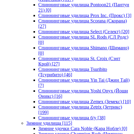
Спиннинговые удилища Pontoon21 (Пантун
21)
[0]
Спиннинговые удилища Prox Inc. (Прокс)
[3]
Спиннинговые удилища Scorana (Скорана)
[27]
Спиннинговые удилища Select (Селект)
[20]
Спиннинговые удилища SL Rods (СЛ Родс)
[0]
Спиннинговые удилища Shimano (Шимано)
[0]
Спиннинговые удилища St. Croix (Сэнт
Крой)
[27]
Спиннинговые удилища Tsuribito
(Тсурибито)
[46]
Спиннинговые удилища Yin Tai (Джин Тай)
[7]
Спиннинговые удилища Yoshi Onyx (Йоши
Оникс)
[16]
Спиннинговые удилища Zemex (Земекс)
[10]
Спиннинговые удилища Zetrix (Зетрикс)
[199]
Спиннинговые удилища б/у
[38]
Зимние удилища
[115]
Зимние удочки Cara Noble (Кара Нобле)
[0]
Зимние удочки Champion Rods (Чемпион