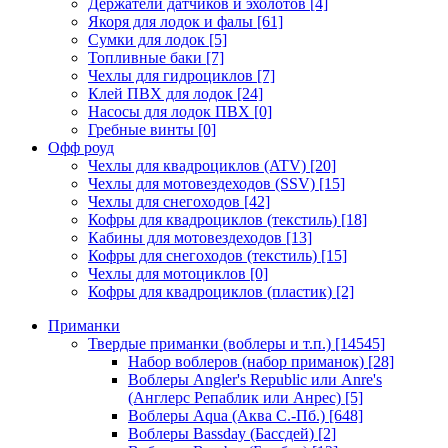
Держатели датчиков и эхолотов
[4]
Якоря для лодок и фалы
[61]
Сумки для лодок
[5]
Топливные баки
[7]
Чехлы для гидроциклов
[7]
Клей ПВХ для лодок
[24]
Насосы для лодок ПВХ
[0]
Гребные винты
[0]
Офф роуд
Чехлы для квадроциклов (ATV)
[20]
Чехлы для мотовездеходов (SSV)
[15]
Чехлы для снегоходов
[42]
Кофры для квадроциклов (текстиль)
[18]
Кабины для мотовездеходов
[13]
Кофры для снегоходов (текстиль)
[15]
Чехлы для мотоциклов
[0]
Кофры для квадроциклов (пластик)
[2]
Приманки
Твердые приманки (воблеры и т.п.)
[14545]
Набор воблеров (набор приманок)
[28]
Воблеры Angler's Republic или Anre's
(Англерс Репаблик или Анрес)
[5]
Воблеры Aqua (Аква С.-Пб.)
[648]
Воблеры Bassday (Бассдей)
[2]