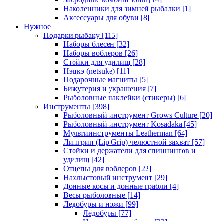
Наколенники для зимней рыбалки
[1]
Аксессуары для обуви
[8]
Нужное
Подарки рыбаку
[115]
Наборы блесен
[32]
Наборы воблеров
[26]
Стойки для удилищ
[28]
Нэцкэ (netsuke)
[11]
Подарочные магниты
[5]
Бижутерия и украшения
[7]
Рыболовные наклейки (стикеры)
[6]
Инструменты
[398]
Рыболовный инструмент Grows Culture
[20]
Рыболовный инструмент Kosadaka
[45]
Мультиинструменты Leatherman
[64]
Липгрип (Lip Grip) челюстной захват
[57]
Стойки и держатели для спиннингов и
удилищ
[42]
Отцепы для воблеров
[22]
Нахлыстовый инструмент
[29]
Донные косы и донные грабли
[4]
Весы рыболовные
[14]
Ледобуры и ножи
[99]
Ледобуры
[77]