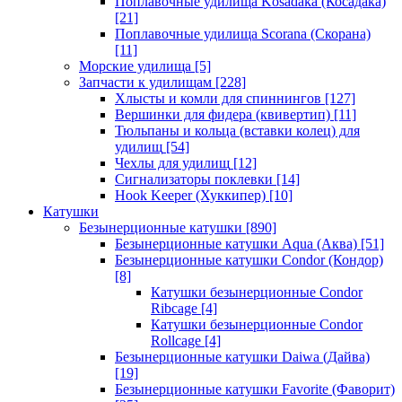
Поплавочные удилища Kosadaka (Косадака)
[21]
Поплавочные удилища Scorana (Скорана)
[11]
Морские удилища
[5]
Запчасти к удилищам
[228]
Хлысты и комли для спиннингов
[127]
Вершинки для фидера (квивертип)
[11]
Тюльпаны и кольца (вставки колец) для
удилищ
[54]
Чехлы для удилищ
[12]
Сигнализаторы поклевки
[14]
Hook Keeper (Хуккипер)
[10]
Катушки
Безынерционные катушки
[890]
Безынерционные катушки Aqua (Аква)
[51]
Безынерционные катушки Condor (Кондор)
[8]
Катушки безынерционные Condor
Ribcage
[4]
Катушки безынерционные Condor
Rollcage
[4]
Безынерционные катушки Daiwa (Дайва)
[19]
Безынерционные катушки Favorite (Фаворит)