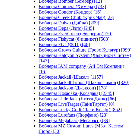
Воблеры Bomber (Бомбер)
[12]
Воблеры Chimera (Химера)
[733]
Воблеры Condor (Кондор)
[16]
Воблеры Creek Chub (Крик Чаб)
[23]
Воблеры Daiwa (Дайва)
[209]
Воблеры Deps (Дэпс)
[245]
Воблеры EverGreen (Эвергрин)
[70]
Воблеры Fishycat (Фишикет)
[508]
Воблеры FLT (ФЛТ)
[46]
Воблеры Grows Culture (Гровс Культур)
[999]
Воблеры Halcyon System (Хальцион Систем)
[147]
Воблеры IAM company (Ай Эм Компани)
[16]
Воблеры Jackall (Шакал)
[1157]
Воблеры Jackall Timon (Шакал Тимон)
[320]
Воблеры Jackson (Джэксон)
[178]
Воблеры Kosadaka (Косадака)
[2345]
Воблеры Little Jack (Литтл Джэк)
[66]
Воблеры LiveTarget (ЛайвТаргет)
[0]
Воблеры Lucky Craft (Лаки Крафт)
[852]
Воблеры Lurefans (Люрфанс)
[23]
Воблеры Megabass (Мегабасс)
[39]
Воблеры MZ Custom Lures (МЗэт Кастом
Люрс)
[30]