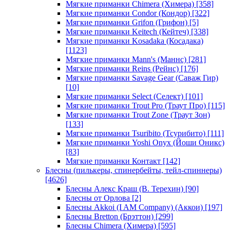
Мягкие приманки Chimera (Химера)
[358]
Мягкие приманки Condor (Кондор)
[322]
Мягкие приманки Grifon (Грифон)
[5]
Мягкие приманки Keitech (Кейтеч)
[338]
Мягкие приманки Kosadaka (Косадака)
[1123]
Мягкие приманки Mann's (Маннс)
[281]
Мягкие приманки Reins (Рейнс)
[176]
Мягкие приманки Savage Gear (Саваж Гир)
[10]
Мягкие приманки Select (Селект)
[101]
Мягкие приманки Trout Pro (Траут Про)
[115]
Мягкие приманки Trout Zone (Траут Зон)
[133]
Мягкие приманки Tsuribito (Тсурибито)
[111]
Мягкие приманки Yoshi Onyx (Йоши Оникс)
[83]
Мягкие приманки Контакт
[142]
Блесны (пилькеры, спинербейты, тейл-спиннеры)
[4626]
Блесны Алекс Краш (В. Терехин)
[90]
Блесны от Орлова
[2]
Блесны Akkoi (I AM Company) (Аккои)
[197]
Блесны Bretton (Брэттон)
[299]
Блесны Chimera (Химера)
[595]