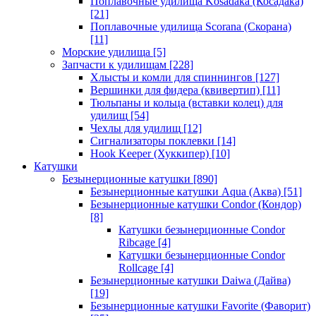
Поплавочные удилища Kosadaka (Косадака)
[21]
Поплавочные удилища Scorana (Скорана)
[11]
Морские удилища
[5]
Запчасти к удилищам
[228]
Хлысты и комли для спиннингов
[127]
Вершинки для фидера (квивертип)
[11]
Тюльпаны и кольца (вставки колец) для
удилищ
[54]
Чехлы для удилищ
[12]
Сигнализаторы поклевки
[14]
Hook Keeper (Хуккипер)
[10]
Катушки
Безынерционные катушки
[890]
Безынерционные катушки Aqua (Аква)
[51]
Безынерционные катушки Condor (Кондор)
[8]
Катушки безынерционные Condor
Ribcage
[4]
Катушки безынерционные Condor
Rollcage
[4]
Безынерционные катушки Daiwa (Дайва)
[19]
Безынерционные катушки Favorite (Фаворит)