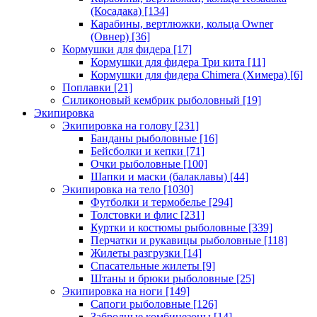
(Косадака)
[134]
Карабины, вертлюжки, кольца Owner
(Овнер)
[36]
Кормушки для фидера
[17]
Кормушки для фидера Три кита
[11]
Кормушки для фидера Chimera (Химера)
[6]
Поплавки
[21]
Силиконовый кембрик рыболовный
[19]
Экипировка
Экипировка на голову
[231]
Банданы рыболовные
[16]
Бейсболки и кепки
[71]
Очки рыболовные
[100]
Шапки и маски (балаклавы)
[44]
Экипировка на тело
[1030]
Футболки и термобелье
[294]
Толстовки и флис
[231]
Куртки и костюмы рыболовные
[339]
Перчатки и рукавицы рыболовные
[118]
Жилеты разгрузки
[14]
Спасательные жилеты
[9]
Штаны и брюки рыболовные
[25]
Экипировка на ноги
[149]
Сапоги рыболовные
[126]
Забродные комбинезоны
[14]