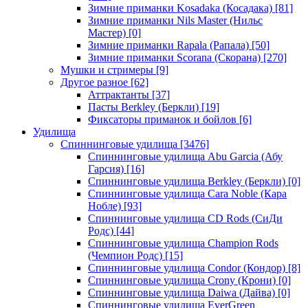
Зимние приманки Kosadaka (Косадака)
[81]
Зимние приманки Nils Master (Нильс
Мастер)
[0]
Зимние приманки Rapala (Рапала)
[50]
Зимние приманки Scorana (Скорана)
[270]
Мушки и стримеры
[9]
Другое разное
[62]
Аттрактанты
[37]
Пасты Berkley (Беркли)
[19]
Фиксаторы приманок и бойлов
[6]
Удилища
Спиннинговые удилища
[3476]
Спиннинговые удилища Abu Garcia (Абу
Гарсия)
[16]
Спиннинговые удилища Berkley (Беркли)
[0]
Спиннинговые удилища Cara Noble (Кара
Нобле)
[93]
Спиннинговые удилища CD Rods (СиДи
Родс)
[44]
Спиннинговые удилища Champion Rods
(Чемпион Родс)
[15]
Спиннинговые удилища Condor (Кондор)
[8]
Спиннинговые удилища Crony (Крони)
[0]
Спиннинговые удилища Daiwa (Дайва)
[0]
Спиннинговые удилища EverGreen