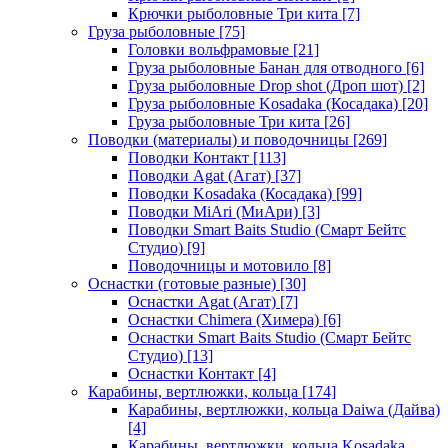
Крючки рыболовные Три кита
[7]
Груза рыболовные
[75]
Головки вольфрамовые
[21]
Груза рыболовные Банан для отводного
[6]
Груза рыболовные Drop shot (Дроп шот)
[2]
Груза рыболовные Kosadaka (Косадака)
[20]
Груза рыболовные Три кита
[26]
Поводки (материалы) и поводочницы
[269]
Поводки Контакт
[113]
Поводки Agat (Агат)
[37]
Поводки Kosadaka (Косадака)
[99]
Поводки MiAri (МиАри)
[3]
Поводки Smart Baits Studio (Смарт Бейтс
Студио)
[9]
Поводочницы и мотовило
[8]
Оснастки (готовые разные)
[30]
Оснастки Agat (Агат)
[7]
Оснастки Chimera (Химера)
[6]
Оснастки Smart Baits Studio (Смарт Бейтс
Студио)
[13]
Оснастки Контакт
[4]
Карабины, вертлюжки, кольца
[174]
Карабины, вертлюжки, кольца Daiwa (Дайва)
[4]
Карабины, вертлюжки, кольца Kosadaka