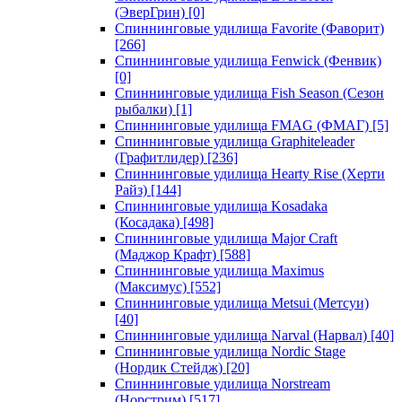
(ЭверГрин)
[0]
Спиннинговые удилища Favorite (Фаворит)
[266]
Спиннинговые удилища Fenwick (Фенвик)
[0]
Спиннинговые удилища Fish Season (Сезон
рыбалки)
[1]
Спиннинговые удилища FMAG (ФМАГ)
[5]
Спиннинговые удилища Graphiteleader
(Графитлидер)
[236]
Спиннинговые удилища Hearty Rise (Херти
Райз)
[144]
Спиннинговые удилища Kosadaka
(Косадака)
[498]
Спиннинговые удилища Major Craft
(Маджор Крафт)
[588]
Спиннинговые удилища Maximus
(Максимус)
[552]
Спиннинговые удилища Metsui (Метсуи)
[40]
Спиннинговые удилища Narval (Нарвал)
[40]
Спиннинговые удилища Nordic Stage
(Нордик Стейдж)
[20]
Спиннинговые удилища Norstream
(Норстрим)
[517]