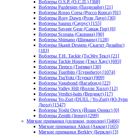
Воблеры O.S.P. (О.С.П.)
[368]
Воблеры Pazdesign (Паздизайн)
[21]
Воблеры Rosso Corsa (Россо Корса)
[91]
Воблеры Rosy Dawn (Рози Даун)
[30]
Воблеры Saurus (Саурус)
[155]
Воблеры Savage Gear (Саваж Гир)
[6]
Воблеры Scorana (Скорана)
[90]
Воблеры Shimano (Шимано)
[128]
Воблеры Skagit Designs (Скагит Дизайнс)
[183]
Воблеры T.H. Tackle (ТиЭйч Текл)
[21]
Воблеры Tackle House (Тэкл Хаус)
[693]
Воблеры Tiemco (Тиемко)
[30]
Воблеры Tsuribito (Тсурибито)
[1074]
Воблеры TsuYoki (Тсуеки)
[909]
Воблеры Vagabond (Вагабонд)
[22]
Воблеры Valley Hill (Волли Хилл)
[12]
Воблеры Verdict-baits (Вердикт)
[17]
Воблеры Yo-Zuri (DUEL / Yo-Zuri) (Ю-Зури
Дюэл)
[1547]
Воблеры Yoshi Onyx (Йоши Оникс)
[0]
Воблеры Zenith (Зенич)
[299]
Мягкие приманки (силикон, поролон)
[3466]
Мягкие приманки Akkoi (Аккои)
[165]
Мягкие приманки Berkley (Беркли)
[3]