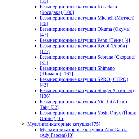
[35]
Безынерционные катушки Kosadaka
(Косадака)
[106]
Безынерционные катушки Mitchell (Митчел)
[26]
Безынерционные катушки Okuma (Окума)
[47]
Безынерционные катушки Penn (Пенн)
[4]
Безынерционные катушки Ryobi (Риоби)
[177]
Безынерционные катушки Scorana (Скорана)
[31]
Безынерционные катушки Shimano
(Шимано)
[161]
Безынерционные катушки SPRO (СПРО)
[42]
Безынерционные катушки Stinger (Стингер)
[136]
Безынерционные катушки Yin Tai (Джин
Тай)
[32]
Безынерционные катушки Yoshi Onyx (Йоши
Оникс)
[15]
Мультипликаторные катушки
[75]
Мультипликаторные катушки Abu Garcia
(Абу Гарсия)
[0]