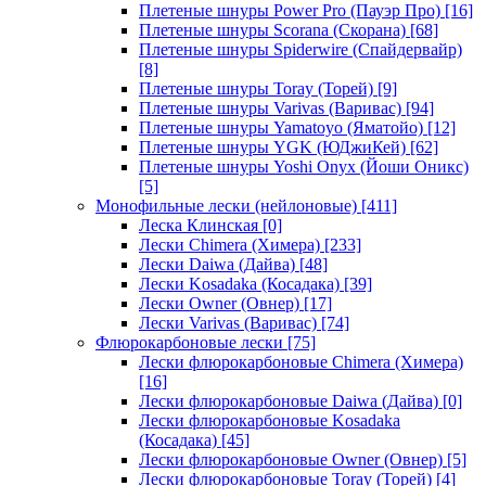
Плетеные шнуры Power Pro (Пауэр Про)
[16]
Плетеные шнуры Scorana (Скорана)
[68]
Плетеные шнуры Spiderwire (Спайдервайр)
[8]
Плетеные шнуры Toray (Торей)
[9]
Плетеные шнуры Varivas (Варивас)
[94]
Плетеные шнуры Yamatoyo (Яматойо)
[12]
Плетеные шнуры YGK (ЮДжиКей)
[62]
Плетеные шнуры Yoshi Onyx (Йоши Оникс)
[5]
Монофильные лески (нейлоновые)
[411]
Леска Клинская
[0]
Лески Chimera (Химера)
[233]
Лески Daiwa (Дайва)
[48]
Лески Kosadaka (Косадака)
[39]
Лески Owner (Овнер)
[17]
Лески Varivas (Варивас)
[74]
Флюрокарбоновые лески
[75]
Лески флюрокарбоновые Chimera (Химера)
[16]
Лески флюрокарбоновые Daiwa (Дайва)
[0]
Лески флюрокарбоновые Kosadaka
(Косадака)
[45]
Лески флюрокарбоновые Owner (Овнер)
[5]
Лески флюрокарбоновые Toray (Торей)
[4]