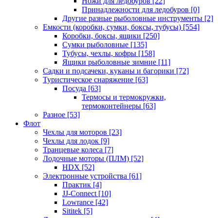
Ножи для ледобуров
[22]
Принадлежности для ледобуров
[0]
Другие разные рыболовные инструменты
[2]
Емкости (коробки, сумки, боксы, тубусы)
[554]
Коробки, боксы, ящики
[250]
Сумки рыболовные
[135]
Тубусы, чехлы, кофры
[158]
Ящики рыболовные зимние
[11]
Садки и подсачеки, куканы и багорики
[72]
Туристическое снаряжение
[63]
Посуда
[63]
Термосы и термокружки,
термоконтейнеры
[63]
Разное
[53]
Флот
Чехлы для моторов
[23]
Чехлы для лодок
[9]
Транцевые колеса
[7]
Лодочные моторы (ПЛМ)
[52]
HDX
[52]
Электронные устройства
[61]
Практик
[4]
JJ-Connect
[10]
Lowrance
[42]
Sititek
[5]