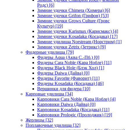
Родс)
[6]
Зимние удочки Chimera (Химера)
[6]
Зимние удочки Grifon (Грифон)
[53]
Зимние удочки Grows Culture (Гровс
Культур)
[19]
Зимние удочки Karismax (Карисмакс)
[4]
Зимние удочки Kosadaka (Косадака)
[17]
Зимние удилища Norstream (Норстрим)
[1]
Зимние удочки Zetrix (Зетрикс)
[9]
Фидерные удилища
[79]
Фидеры Aqua (Аква С.-Пб.)
[0]
Фидеры Cara Noble (Кара Нобле)
[11]
Фидеры Black Hole (Блэк Хол)
[1]
Фидеры Daiwa (Дайва)
[0]
Фидеры Favorite (Фаворит)
[11]
Фидеры Kosadaka (Косадака)
[46]
Вершинки для фидера
[10]
Карповые удилища
[34]
Карповики Cara Noble (Кара Нобле)
[4]
Карповики Daiwa (Дайва)
[0]
Карповики Kosadaka (Косадака)
[11]
Карповики Prologic (Пролоджик)
[19]
Жерлицы
[32]
Поплавочные удилища
[32]