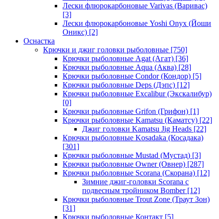
Лески флюрокарбоновые Varivas (Варивас)
[3]
Лески флюрокарбоновые Yoshi Onyx (Йоши
Оникс)
[2]
Оснастка
Крючки и джиг головки рыболовные
[750]
Крючки рыболовные Agat (Агат)
[36]
Крючки рыболовные Aqua (Аква)
[28]
Крючки рыболовные Condor (Кондор)
[5]
Крючки рыболовные Deps (Дэпс)
[12]
Крючки рыболовные Excalibur (Экскалибур)
[0]
Крючки рыболовные Grifon (Грифон)
[1]
Крючки рыболовные Kamatsu (Каматсу)
[22]
Джиг головки Kamatsu Jig Heads
[22]
Крючки рыболовные Kosadaka (Косадака)
[301]
Крючки рыболовные Mustad (Мустад)
[3]
Крючки рыболовные Owner (Овнер)
[287]
Крючки рыболовные Scorana (Скорана)
[12]
Зимние джиг-головки Scorana с
подвесным тройником Bomber
[12]
Крючки рыболовные Trout Zone (Траут Зон)
[31]
Крючки рыболовные Контакт
[5]