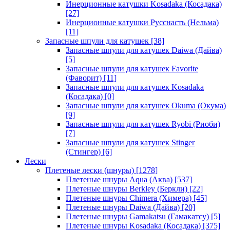
Инерционные катушки Kosadaka (Косадака)
[27]
Инерционные катушки Русснасть (Нельма)
[11]
Запасные шпули для катушек
[38]
Запасные шпули для катушек Daiwa (Дайва)
[5]
Запасные шпули для катушек Favorite
(Фаворит)
[11]
Запасные шпули для катушек Kosadaka
(Косадака)
[0]
Запасные шпули для катушек Okuma (Окума)
[9]
Запасные шпули для катушек Ryobi (Риоби)
[7]
Запасные шпули для катушек Stinger
(Стингер)
[6]
Лески
Плетеные лески (шнуры)
[1278]
Плетеные шнуры Aqua (Аква)
[537]
Плетеные шнуры Berkley (Беркли)
[22]
Плетеные шнуры Chimera (Химера)
[45]
Плетеные шнуры Daiwa (Дайва)
[20]
Плетеные шнуры Gamakatsu (Гамакатсу)
[5]
Плетеные шнуры Kosadaka (Косадака)
[375]