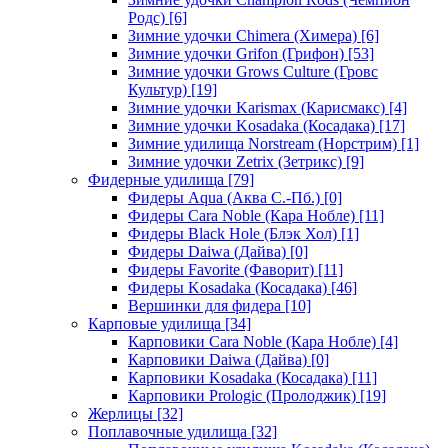
Родс)
[6]
Зимние удочки Chimera (Химера)
[6]
Зимние удочки Grifon (Грифон)
[53]
Зимние удочки Grows Culture (Гровс
Культур)
[19]
Зимние удочки Karismax (Карисмакс)
[4]
Зимние удочки Kosadaka (Косадака)
[17]
Зимние удилища Norstream (Норстрим)
[1]
Зимние удочки Zetrix (Зетрикс)
[9]
Фидерные удилища
[79]
Фидеры Aqua (Аква С.-Пб.)
[0]
Фидеры Cara Noble (Кара Нобле)
[11]
Фидеры Black Hole (Блэк Хол)
[1]
Фидеры Daiwa (Дайва)
[0]
Фидеры Favorite (Фаворит)
[11]
Фидеры Kosadaka (Косадака)
[46]
Вершинки для фидера
[10]
Карповые удилища
[34]
Карповики Cara Noble (Кара Нобле)
[4]
Карповики Daiwa (Дайва)
[0]
Карповики Kosadaka (Косадака)
[11]
Карповики Prologic (Пролоджик)
[19]
Жерлицы
[32]
Поплавочные удилища
[32]