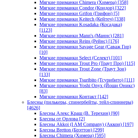
Мягкие приманки Chimera (Химера)
[358]
Мягкие приманки Condor (Кондор)
[322]
Мягкие приманки Grifon (Грифон)
[5]
Мягкие приманки Keitech (Кейтеч)
[338]
Мягкие приманки Kosadaka (Косадака)
[1123]
Мягкие приманки Mann's (Маннс)
[281]
Мягкие приманки Reins (Рейнс)
[176]
Мягкие приманки Savage Gear (Саваж Гир)
[10]
Мягкие приманки Select (Селект)
[101]
Мягкие приманки Trout Pro (Траут Про)
[115]
Мягкие приманки Trout Zone (Траут Зон)
[133]
Мягкие приманки Tsuribito (Тсурибито)
[111]
Мягкие приманки Yoshi Onyx (Йоши Оникс)
[83]
Мягкие приманки Контакт
[142]
Блесны (пилькеры, спинербейты, тейл-спиннеры)
[4626]
Блесны Алекс Краш (В. Терехин)
[90]
Блесны от Орлова
[2]
Блесны Akkoi (I AM Company) (Аккои)
[197]
Блесны Bretton (Брэттон)
[299]
Блесны Chimera (Химера)
[595]