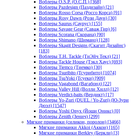
Воблеры O.S.P. (О.С.П.)
[368]
Воблеры Pazdesign (Паздизайн)
[21]
Воблеры Rosso Corsa (Россо Корса)
[91]
Воблеры Rosy Dawn (Рози Даун)
[30]
Воблеры Saurus (Саурус)
[155]
Воблеры Savage Gear (Саваж Гир)
[6]
Воблеры Scorana (Скорана)
[90]
Воблеры Shimano (Шимано)
[128]
Воблеры Skagit Designs (Скагит Дизайнс)
[183]
Воблеры T.H. Tackle (ТиЭйч Текл)
[21]
Воблеры Tackle House (Тэкл Хаус)
[693]
Воблеры Tiemco (Тиемко)
[30]
Воблеры Tsuribito (Тсурибито)
[1074]
Воблеры TsuYoki (Тсуеки)
[909]
Воблеры Vagabond (Вагабонд)
[22]
Воблеры Valley Hill (Волли Хилл)
[12]
Воблеры Verdict-baits (Вердикт)
[17]
Воблеры Yo-Zuri (DUEL / Yo-Zuri) (Ю-Зури
Дюэл)
[1547]
Воблеры Yoshi Onyx (Йоши Оникс)
[0]
Воблеры Zenith (Зенич)
[299]
Мягкие приманки (силикон, поролон)
[3466]
Мягкие приманки Akkoi (Аккои)
[165]
Мягкие приманки Berkley (Беркли)
[3]