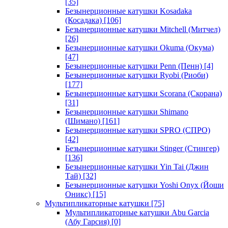
[35]
Безынерционные катушки Kosadaka
(Косадака)
[106]
Безынерционные катушки Mitchell (Митчел)
[26]
Безынерционные катушки Okuma (Окума)
[47]
Безынерционные катушки Penn (Пенн)
[4]
Безынерционные катушки Ryobi (Риоби)
[177]
Безынерционные катушки Scorana (Скорана)
[31]
Безынерционные катушки Shimano
(Шимано)
[161]
Безынерционные катушки SPRO (СПРО)
[42]
Безынерционные катушки Stinger (Стингер)
[136]
Безынерционные катушки Yin Tai (Джин
Тай)
[32]
Безынерционные катушки Yoshi Onyx (Йоши
Оникс)
[15]
Мультипликаторные катушки
[75]
Мультипликаторные катушки Abu Garcia
(Абу Гарсия)
[0]