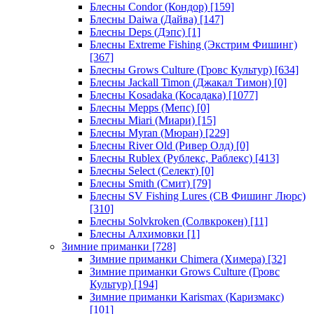
Блесны Condor (Кондор)
[159]
Блесны Daiwa (Дайва)
[147]
Блесны Deps (Дэпс)
[1]
Блесны Extreme Fishing (Экстрим Фишинг)
[367]
Блесны Grows Culture (Гровс Культур)
[634]
Блесны Jackall Timon (Джакал Тимон)
[0]
Блесны Kosadaka (Косадака)
[1077]
Блесны Mepps (Мепс)
[0]
Блесны Miari (Миари)
[15]
Блесны Myran (Мюран)
[229]
Блесны River Old (Ривер Олд)
[0]
Блесны Rublex (Рублекс, Раблекс)
[413]
Блесны Select (Селект)
[0]
Блесны Smith (Смит)
[79]
Блесны SV Fishing Lures (СВ Фишинг Люрс)
[310]
Блесны Solvkroken (Солвкрокен)
[11]
Блесны Алхимовки
[1]
Зимние приманки
[728]
Зимние приманки Chimera (Химера)
[32]
Зимние приманки Grows Culture (Гровс
Культур)
[194]
Зимние приманки Karismax (Каризмакс)
[101]