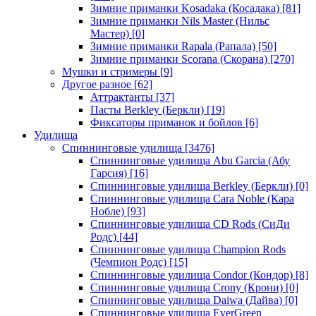
Зимние приманки Kosadaka (Косадака)
[81]
Зимние приманки Nils Master (Нильс
Мастер)
[0]
Зимние приманки Rapala (Рапала)
[50]
Зимние приманки Scorana (Скорана)
[270]
Мушки и стримеры
[9]
Другое разное
[62]
Аттрактанты
[37]
Пасты Berkley (Беркли)
[19]
Фиксаторы приманок и бойлов
[6]
Удилища
Спиннинговые удилища
[3476]
Спиннинговые удилища Abu Garcia (Абу
Гарсия)
[16]
Спиннинговые удилища Berkley (Беркли)
[0]
Спиннинговые удилища Cara Noble (Кара
Нобле)
[93]
Спиннинговые удилища CD Rods (СиДи
Родс)
[44]
Спиннинговые удилища Champion Rods
(Чемпион Родс)
[15]
Спиннинговые удилища Condor (Кондор)
[8]
Спиннинговые удилища Crony (Крони)
[0]
Спиннинговые удилища Daiwa (Дайва)
[0]
Спиннинговые удилища EverGreen