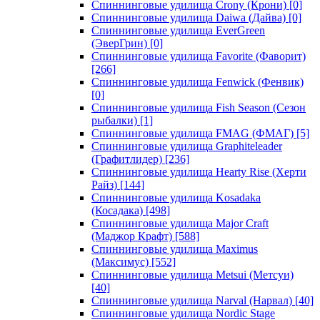
Спиннинговые удилища Crony (Крони)
[0]
Спиннинговые удилища Daiwa (Дайва)
[0]
Спиннинговые удилища EverGreen
(ЭверГрин)
[0]
Спиннинговые удилища Favorite (Фаворит)
[266]
Спиннинговые удилища Fenwick (Фенвик)
[0]
Спиннинговые удилища Fish Season (Сезон
рыбалки)
[1]
Спиннинговые удилища FMAG (ФМАГ)
[5]
Спиннинговые удилища Graphiteleader
(Графитлидер)
[236]
Спиннинговые удилища Hearty Rise (Херти
Райз)
[144]
Спиннинговые удилища Kosadaka
(Косадака)
[498]
Спиннинговые удилища Major Craft
(Маджор Крафт)
[588]
Спиннинговые удилища Maximus
(Максимус)
[552]
Спиннинговые удилища Metsui (Метсуи)
[40]
Спиннинговые удилища Narval (Нарвал)
[40]
Спиннинговые удилища Nordic Stage