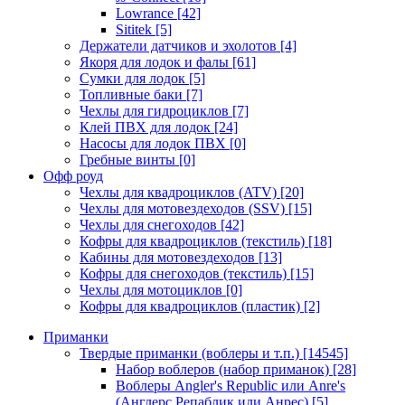
Lowrance
[42]
Sititek
[5]
Держатели датчиков и эхолотов
[4]
Якоря для лодок и фалы
[61]
Сумки для лодок
[5]
Топливные баки
[7]
Чехлы для гидроциклов
[7]
Клей ПВХ для лодок
[24]
Насосы для лодок ПВХ
[0]
Гребные винты
[0]
Офф роуд
Чехлы для квадроциклов (ATV)
[20]
Чехлы для мотовездеходов (SSV)
[15]
Чехлы для снегоходов
[42]
Кофры для квадроциклов (текстиль)
[18]
Кабины для мотовездеходов
[13]
Кофры для снегоходов (текстиль)
[15]
Чехлы для мотоциклов
[0]
Кофры для квадроциклов (пластик)
[2]
Приманки
Твердые приманки (воблеры и т.п.)
[14545]
Набор воблеров (набор приманок)
[28]
Воблеры Angler's Republic или Anre's
(Англерс Репаблик или Анрес)
[5]