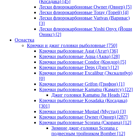
(Косадака)
[45]
Лески флюрокарбоновые Owner (Овнер)
[5]
Лески флюрокарбоновые Toray (Торей)
[4]
Лески флюрокарбоновые Varivas (Варивас)
[3]
Лески флюрокарбоновые Yoshi Onyx (Йоши
Оникс)
[2]
Оснастка
Крючки и джиг головки рыболовные
[750]
Крючки рыболовные Agat (Агат)
[36]
Крючки рыболовные Aqua (Аква)
[28]
Крючки рыболовные Condor (Кондор)
[5]
Крючки рыболовные Deps (Дэпс)
[12]
Крючки рыболовные Excalibur (Экскалибур)
[0]
Крючки рыболовные Grifon (Грифон)
[1]
Крючки рыболовные Kamatsu (Каматсу)
[22]
Джиг головки Kamatsu Jig Heads
[22]
Крючки рыболовные Kosadaka (Косадака)
[301]
Крючки рыболовные Mustad (Мустад)
[3]
Крючки рыболовные Owner (Овнер)
[287]
Крючки рыболовные Scorana (Скорана)
[12]
Зимние джиг-головки Scorana с
подвесным тройником Bomber
[12]