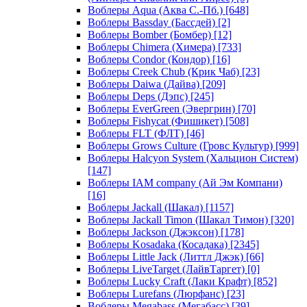
Воблеры Aqua (Аква С.-Пб.)
[648]
Воблеры Bassday (Бассдей)
[2]
Воблеры Bomber (Бомбер)
[12]
Воблеры Chimera (Химера)
[733]
Воблеры Condor (Кондор)
[16]
Воблеры Creek Chub (Крик Чаб)
[23]
Воблеры Daiwa (Дайва)
[209]
Воблеры Deps (Дэпс)
[245]
Воблеры EverGreen (Эвергрин)
[70]
Воблеры Fishycat (Фишикет)
[508]
Воблеры FLT (ФЛТ)
[46]
Воблеры Grows Culture (Гровс Культур)
[999]
Воблеры Halcyon System (Хальцион Систем)
[147]
Воблеры IAM company (Ай Эм Компани)
[16]
Воблеры Jackall (Шакал)
[1157]
Воблеры Jackall Timon (Шакал Тимон)
[320]
Воблеры Jackson (Джэксон)
[178]
Воблеры Kosadaka (Косадака)
[2345]
Воблеры Little Jack (Литтл Джэк)
[66]
Воблеры LiveTarget (ЛайвТаргет)
[0]
Воблеры Lucky Craft (Лаки Крафт)
[852]
Воблеры Lurefans (Люрфанс)
[23]
Воблеры Megabass (Мегабасс)
[39]