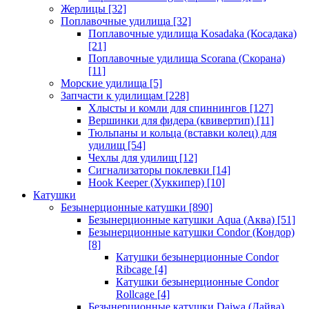
Жерлицы
[32]
Поплавочные удилища
[32]
Поплавочные удилища Kosadaka (Косадака)
[21]
Поплавочные удилища Scorana (Скорана)
[11]
Морские удилища
[5]
Запчасти к удилищам
[228]
Хлысты и комли для спиннингов
[127]
Вершинки для фидера (квивертип)
[11]
Тюльпаны и кольца (вставки колец) для
удилищ
[54]
Чехлы для удилищ
[12]
Сигнализаторы поклевки
[14]
Hook Keeper (Хуккипер)
[10]
Катушки
Безынерционные катушки
[890]
Безынерционные катушки Aqua (Аква)
[51]
Безынерционные катушки Condor (Кондор)
[8]
Катушки безынерционные Condor
Ribcage
[4]
Катушки безынерционные Condor
Rollcage
[4]
Безынерционные катушки Daiwa (Дайва)