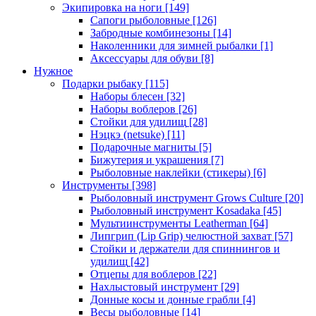
Экипировка на ноги
[149]
Сапоги рыболовные
[126]
Забродные комбинезоны
[14]
Наколенники для зимней рыбалки
[1]
Аксессуары для обуви
[8]
Нужное
Подарки рыбаку
[115]
Наборы блесен
[32]
Наборы воблеров
[26]
Стойки для удилищ
[28]
Нэцкэ (netsuke)
[11]
Подарочные магниты
[5]
Бижутерия и украшения
[7]
Рыболовные наклейки (стикеры)
[6]
Инструменты
[398]
Рыболовный инструмент Grows Culture
[20]
Рыболовный инструмент Kosadaka
[45]
Мультиинструменты Leatherman
[64]
Липгрип (Lip Grip) челюстной захват
[57]
Стойки и держатели для спиннингов и
удилищ
[42]
Отцепы для воблеров
[22]
Нахлыстовый инструмент
[29]
Донные косы и донные грабли
[4]
Весы рыболовные
[14]