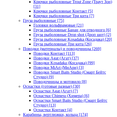
Крючки рыболовные Trout Zone (Траут Зон)
[31]
Крючки рыболовные Контакт
[5]
Крючки рыболовные Три кита
[7]
Груза рыболовные
[75]
Головки вольфрамовые
[21]
Груза рыболовные Банан для отводного
[6]
Груза рыболовные Drop shot (Дроп шот)
[2]
Груза рыболовные Kosadaka (Косадака)
[20]
Груза рыболовные Три кита
[26]
Поводки (материалы) и поводочницы
[269]
Поводки Контакт
[113]
Поводки Agat (Агат)
[37]
Поводки Kosadaka (Косадака)
[99]
Поводки MiAri (МиАри)
[3]
Поводки Smart Baits Studio (Смарт Бейтс
Студио)
[9]
Поводочницы и мотовило
[8]
Оснастки (готовые разные)
[30]
Оснастки Agat (Агат)
[7]
Оснастки Chimera (Химера)
[6]
Оснастки Smart Baits Studio (Смарт Бейтс
Студио)
[13]
Оснастки Контакт
[4]
Карабины, вертлюжки, кольца
[174]