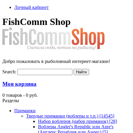
Личный кабинет
FishComm Shop
Добро пожаловать в рыболовный интернет-магазин!
Search:
Моя корзина
0 товаров -
0 руб.
Разделы
Приманки
Твердые приманки (воблеры и т.п.)
[14545]
Набор воблеров (набор приманок)
[28]
Воблеры Angler's Republic или Anre's
(Англерс Репаблик или Анрес)
[5]