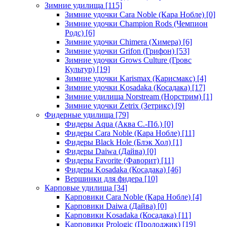
Зимние удилища
[115]
Зимние удочки Cara Noble (Кара Нобле)
[0]
Зимние удочки Champion Rods (Чемпион
Родс)
[6]
Зимние удочки Chimera (Химера)
[6]
Зимние удочки Grifon (Грифон)
[53]
Зимние удочки Grows Culture (Гровс
Культур)
[19]
Зимние удочки Karismax (Карисмакс)
[4]
Зимние удочки Kosadaka (Косадака)
[17]
Зимние удилища Norstream (Норстрим)
[1]
Зимние удочки Zetrix (Зетрикс)
[9]
Фидерные удилища
[79]
Фидеры Aqua (Аква С.-Пб.)
[0]
Фидеры Cara Noble (Кара Нобле)
[11]
Фидеры Black Hole (Блэк Хол)
[1]
Фидеры Daiwa (Дайва)
[0]
Фидеры Favorite (Фаворит)
[11]
Фидеры Kosadaka (Косадака)
[46]
Вершинки для фидера
[10]
Карповые удилища
[34]
Карповики Cara Noble (Кара Нобле)
[4]
Карповики Daiwa (Дайва)
[0]
Карповики Kosadaka (Косадака)
[11]
Карповики Prologic (Пролоджик)
[19]