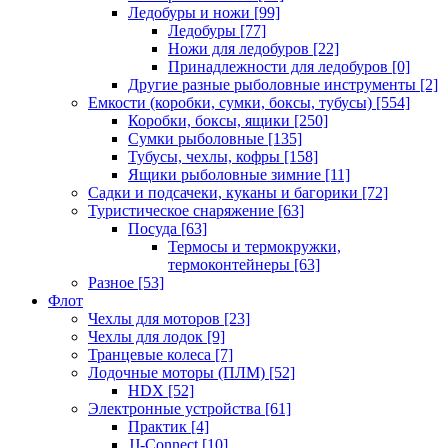
Ледобуры и ножи
[99]
Ледобуры
[77]
Ножи для ледобуров
[22]
Принадлежности для ледобуров
[0]
Другие разные рыболовные инструменты
[2]
Емкости (коробки, сумки, боксы, тубусы)
[554]
Коробки, боксы, ящики
[250]
Сумки рыболовные
[135]
Тубусы, чехлы, кофры
[158]
Ящики рыболовные зимние
[11]
Садки и подсачеки, куканы и багорики
[72]
Туристическое снаряжение
[63]
Посуда
[63]
Термосы и термокружки,
термоконтейнеры
[63]
Разное
[53]
Флот
Чехлы для моторов
[23]
Чехлы для лодок
[9]
Транцевые колеса
[7]
Лодочные моторы (ПЛМ)
[52]
HDX
[52]
Электронные устройства
[61]
Практик
[4]
JJ-Connect
[10]