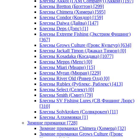
Блесны Akkoi (I AM Company) (Аккои)
[197]
Блесны Bretton (Брэттон)
[299]
Блесны Chimera (Химера)
[595]
Блесны Condor (Кондор)
[159]
Блесны Daiwa (Дайва)
[147]
Блесны Deps (Дэпс)
[1]
Блесны Extreme Fishing (Экстрим Фишинг)
[367]
Блесны Grows Culture (Гровс Культур)
[634]
Блесны Jackall Timon (Джакал Тимон)
[0]
Блесны Kosadaka (Косадака)
[1077]
Блесны Mepps (Мепс)
[0]
Блесны Miari (Миари)
[15]
Блесны Myran (Мюран)
[229]
Блесны River Old (Ривер Олд)
[0]
Блесны Rublex (Рублекс, Раблекс)
[413]
Блесны Select (Селект)
[0]
Блесны Smith (Смит)
[79]
Блесны SV Fishing Lures (СВ Фишинг Люрс)
[310]
Блесны Solvkroken (Солвкрокен)
[11]
Блесны Алхимовки
[1]
Зимние приманки
[728]
Зимние приманки Chimera (Химера)
[32]
Зимние приманки Grows Culture (Гровс