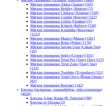
Мягкие приманки (силикон, поролон)
[3466]
Мягкие приманки Akkoi (Аккои)
[165]
Мягкие приманки Berkley (Беркли)
[3]
Мягкие приманки Chimera (Химера)
[358]
Мягкие приманки Condor (Кондор)
[322]
Мягкие приманки Grifon (Грифон)
[5]
Мягкие приманки Keitech (Кейтеч)
[338]
Мягкие приманки Kosadaka (Косадака)
[1123]
Мягкие приманки Mann's (Маннс)
[281]
Мягкие приманки Reins (Рейнс)
[176]
Мягкие приманки Savage Gear (Саваж Гир)
[10]
Мягкие приманки Select (Селект)
[101]
Мягкие приманки Trout Pro (Траут Про)
[115]
Мягкие приманки Trout Zone (Траут Зон)
[133]
Мягкие приманки Tsuribito (Тсурибито)
[111]
Мягкие приманки Yoshi Onyx (Йоши Оникс)
[83]
Мягкие приманки Контакт
[142]
Блесны (пилькеры, спинербейты, тейл-спиннеры)
[4626]
Блесны Алекс Краш (В. Терехин)
[90]
Блесны от Орлова
[2]