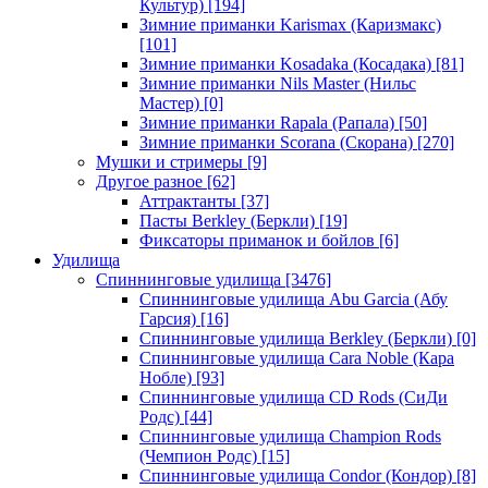
Культур)
[194]
Зимние приманки Karismax (Каризмакс)
[101]
Зимние приманки Kosadaka (Косадака)
[81]
Зимние приманки Nils Master (Нильс
Мастер)
[0]
Зимние приманки Rapala (Рапала)
[50]
Зимние приманки Scorana (Скорана)
[270]
Мушки и стримеры
[9]
Другое разное
[62]
Аттрактанты
[37]
Пасты Berkley (Беркли)
[19]
Фиксаторы приманок и бойлов
[6]
Удилища
Спиннинговые удилища
[3476]
Спиннинговые удилища Abu Garcia (Абу
Гарсия)
[16]
Спиннинговые удилища Berkley (Беркли)
[0]
Спиннинговые удилища Cara Noble (Кара
Нобле)
[93]
Спиннинговые удилища CD Rods (СиДи
Родс)
[44]
Спиннинговые удилища Champion Rods
(Чемпион Родс)
[15]
Спиннинговые удилища Condor (Кондор)
[8]