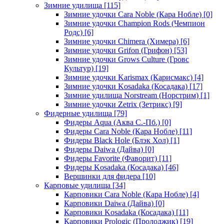
Зимние удилища
[115]
Зимние удочки Cara Noble (Кара Нобле)
[0]
Зимние удочки Champion Rods (Чемпион
Родс)
[6]
Зимние удочки Chimera (Химера)
[6]
Зимние удочки Grifon (Грифон)
[53]
Зимние удочки Grows Culture (Гровс
Культур)
[19]
Зимние удочки Karismax (Карисмакс)
[4]
Зимние удочки Kosadaka (Косадака)
[17]
Зимние удилища Norstream (Норстрим)
[1]
Зимние удочки Zetrix (Зетрикс)
[9]
Фидерные удилища
[79]
Фидеры Aqua (Аква С.-Пб.)
[0]
Фидеры Cara Noble (Кара Нобле)
[11]
Фидеры Black Hole (Блэк Хол)
[1]
Фидеры Daiwa (Дайва)
[0]
Фидеры Favorite (Фаворит)
[11]
Фидеры Kosadaka (Косадака)
[46]
Вершинки для фидера
[10]
Карповые удилища
[34]
Карповики Cara Noble (Кара Нобле)
[4]
Карповики Daiwa (Дайва)
[0]
Карповики Kosadaka (Косадака)
[11]
Карповики Prologic (Пролоджик)
[19]