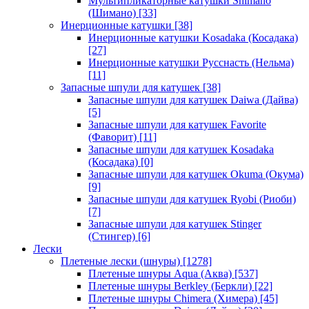
Мультипликаторные катушки Shimano
(Шимано)
[33]
Инерционные катушки
[38]
Инерционные катушки Kosadaka (Косадака)
[27]
Инерционные катушки Русснасть (Нельма)
[11]
Запасные шпули для катушек
[38]
Запасные шпули для катушек Daiwa (Дайва)
[5]
Запасные шпули для катушек Favorite
(Фаворит)
[11]
Запасные шпули для катушек Kosadaka
(Косадака)
[0]
Запасные шпули для катушек Okuma (Окума)
[9]
Запасные шпули для катушек Ryobi (Риоби)
[7]
Запасные шпули для катушек Stinger
(Стингер)
[6]
Лески
Плетеные лески (шнуры)
[1278]
Плетеные шнуры Aqua (Аква)
[537]
Плетеные шнуры Berkley (Беркли)
[22]
Плетеные шнуры Chimera (Химера)
[45]