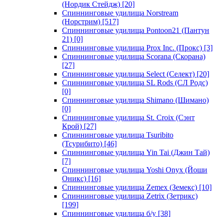
(Нордик Стейдж)
[20]
Спиннинговые удилища Norstream
(Норстрим)
[517]
Спиннинговые удилища Pontoon21 (Пантун
21)
[0]
Спиннинговые удилища Prox Inc. (Прокс)
[3]
Спиннинговые удилища Scorana (Скорана)
[27]
Спиннинговые удилища Select (Селект)
[20]
Спиннинговые удилища SL Rods (СЛ Родс)
[0]
Спиннинговые удилища Shimano (Шимано)
[0]
Спиннинговые удилища St. Croix (Сэнт
Крой)
[27]
Спиннинговые удилища Tsuribito
(Тсурибито)
[46]
Спиннинговые удилища Yin Tai (Джин Тай)
[7]
Спиннинговые удилища Yoshi Onyx (Йоши
Оникс)
[16]
Спиннинговые удилища Zemex (Земекс)
[10]
Спиннинговые удилища Zetrix (Зетрикс)
[199]
Спиннинговые удилища б/у
[38]