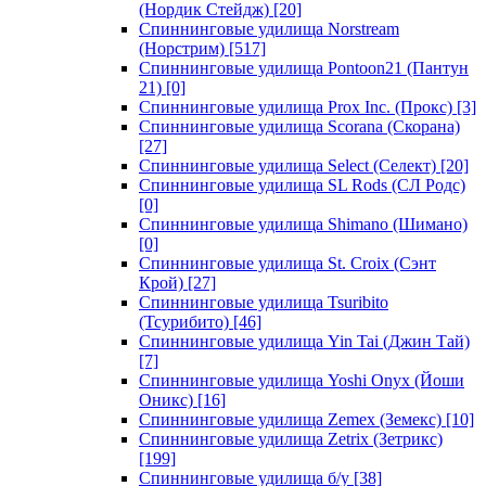
(Нордик Стейдж)
[20]
Спиннинговые удилища Norstream
(Норстрим)
[517]
Спиннинговые удилища Pontoon21 (Пантун
21)
[0]
Спиннинговые удилища Prox Inc. (Прокс)
[3]
Спиннинговые удилища Scorana (Скорана)
[27]
Спиннинговые удилища Select (Селект)
[20]
Спиннинговые удилища SL Rods (СЛ Родс)
[0]
Спиннинговые удилища Shimano (Шимано)
[0]
Спиннинговые удилища St. Croix (Сэнт
Крой)
[27]
Спиннинговые удилища Tsuribito
(Тсурибито)
[46]
Спиннинговые удилища Yin Tai (Джин Тай)
[7]
Спиннинговые удилища Yoshi Onyx (Йоши
Оникс)
[16]
Спиннинговые удилища Zemex (Земекс)
[10]
Спиннинговые удилища Zetrix (Зетрикс)
[199]
Спиннинговые удилища б/у
[38]