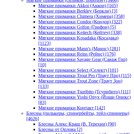
Мягкие приманки (силикон, поролон)
[3466]
Мягкие приманки Akkoi (Аккои)
[165]
Мягкие приманки Berkley (Беркли)
[3]
Мягкие приманки Chimera (Химера)
[358]
Мягкие приманки Condor (Кондор)
[322]
Мягкие приманки Grifon (Грифон)
[5]
Мягкие приманки Keitech (Кейтеч)
[338]
Мягкие приманки Kosadaka (Косадака)
[1123]
Мягкие приманки Mann's (Маннс)
[281]
Мягкие приманки Reins (Рейнс)
[176]
Мягкие приманки Savage Gear (Саваж Гир)
[10]
Мягкие приманки Select (Селект)
[101]
Мягкие приманки Trout Pro (Траут Про)
[115]
Мягкие приманки Trout Zone (Траут Зон)
[133]
Мягкие приманки Tsuribito (Тсурибито)
[111]
Мягкие приманки Yoshi Onyx (Йоши Оникс)
[83]
Мягкие приманки Контакт
[142]
Блесны (пилькеры, спинербейты, тейл-спиннеры)
[4626]
Блесны Алекс Краш (В. Терехин)
[90]
Блесны от Орлова
[2]