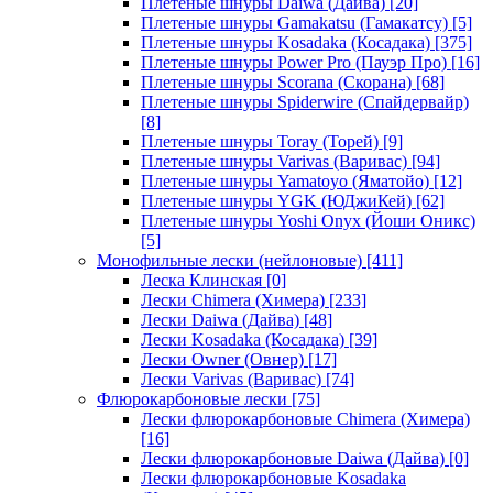
Плетеные шнуры Daiwa (Дайва)
[20]
Плетеные шнуры Gamakatsu (Гамакатсу)
[5]
Плетеные шнуры Kosadaka (Косадака)
[375]
Плетеные шнуры Power Pro (Пауэр Про)
[16]
Плетеные шнуры Scorana (Скорана)
[68]
Плетеные шнуры Spiderwire (Спайдервайр)
[8]
Плетеные шнуры Toray (Торей)
[9]
Плетеные шнуры Varivas (Варивас)
[94]
Плетеные шнуры Yamatoyo (Яматойо)
[12]
Плетеные шнуры YGK (ЮДжиКей)
[62]
Плетеные шнуры Yoshi Onyx (Йоши Оникс)
[5]
Монофильные лески (нейлоновые)
[411]
Леска Клинская
[0]
Лески Chimera (Химера)
[233]
Лески Daiwa (Дайва)
[48]
Лески Kosadaka (Косадака)
[39]
Лески Owner (Овнер)
[17]
Лески Varivas (Варивас)
[74]
Флюрокарбоновые лески
[75]
Лески флюрокарбоновые Chimera (Химера)
[16]
Лески флюрокарбоновые Daiwa (Дайва)
[0]
Лески флюрокарбоновые Kosadaka