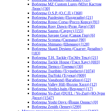
Воблеры MZ Custom Lures (МЗэт Кастом
Люрс)
[30]
Воблеры O.S.P. (О.С.П.)
[368]
Воблеры Pazdesign (Паздизайн)
[21]
Воблеры Rosso Corsa (Россо Корса)
[91]
Воблеры Rosy Dawn (Рози Даун)
[30]
Воблеры Saurus (Саурус)
[155]
Воблеры Savage Gear (Саваж Гир)
[6]
Воблеры Scorana (Скорана)
[90]
Воблеры Shimano (Шимано)
[128]
Воблеры Skagit Designs (Скагит Дизайнс)
[183]
Воблеры T.H. Tackle (ТиЭйч Текл)
[21]
Воблеры Tackle House (Тэкл Хаус)
[693]
Воблеры Tiemco (Тиемко)
[30]
Воблеры Tsuribito (Тсурибито)
[1074]
Воблеры TsuYoki (Тсуеки)
[909]
Воблеры Vagabond (Вагабонд)
[22]
Воблеры Valley Hill (Волли Хилл)
[12]
Воблеры Verdict-baits (Вердикт)
[17]
Воблеры Yo-Zuri (DUEL / Yo-Zuri) (Ю-Зури
Дюэл)
[1547]
Воблеры Yoshi Onyx (Йоши Оникс)
[0]
Воблеры Zenith (Зенич)
[299]