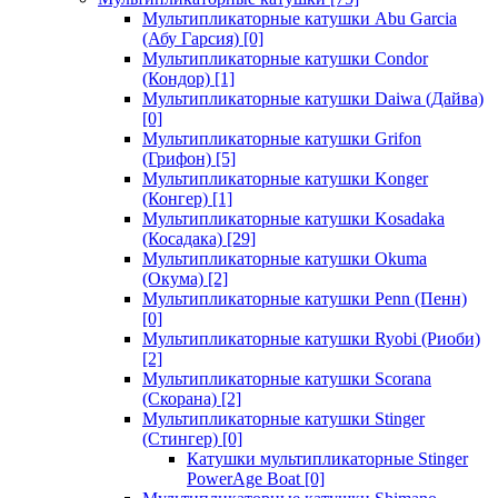
Мультипликаторные катушки Abu Garcia
(Абу Гарсия)
[0]
Мультипликаторные катушки Condor
(Кондор)
[1]
Мультипликаторные катушки Daiwa (Дайва)
[0]
Мультипликаторные катушки Grifon
(Грифон)
[5]
Мультипликаторные катушки Konger
(Конгер)
[1]
Мультипликаторные катушки Kosadaka
(Косадака)
[29]
Мультипликаторные катушки Okuma
(Окума)
[2]
Мультипликаторные катушки Penn (Пенн)
[0]
Мультипликаторные катушки Ryobi (Риоби)
[2]
Мультипликаторные катушки Scorana
(Скорана)
[2]
Мультипликаторные катушки Stinger
(Стингер)
[0]
Катушки мультипликаторные Stinger
PowerAge Boat
[0]