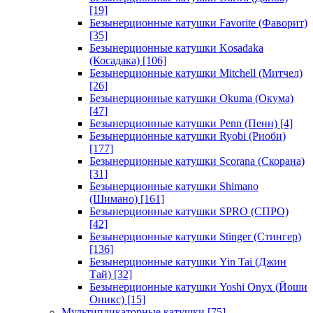
[19]
Безынерционные катушки Favorite (Фаворит)
[35]
Безынерционные катушки Kosadaka
(Косадака)
[106]
Безынерционные катушки Mitchell (Митчел)
[26]
Безынерционные катушки Okuma (Окума)
[47]
Безынерционные катушки Penn (Пенн)
[4]
Безынерционные катушки Ryobi (Риоби)
[177]
Безынерционные катушки Scorana (Скорана)
[31]
Безынерционные катушки Shimano
(Шимано)
[161]
Безынерционные катушки SPRO (СПРО)
[42]
Безынерционные катушки Stinger (Стингер)
[136]
Безынерционные катушки Yin Tai (Джин
Тай)
[32]
Безынерционные катушки Yoshi Onyx (Йоши
Оникс)
[15]
Мультипликаторные катушки
[75]