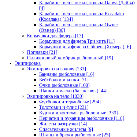
Карабины, вертлюжки, кольца Daiwa (Дайва)
[4]
Карабины, вертлюжки, кольца Kosadaka
(Косадака)
[134]
Карабины, вертлюжки, кольца Owner
(Овнер)
[36]
Кормушки для фидера
[17]
Кормушки для фидера Три кита
[11]
Кормушки для фидера Chimera (Химера)
[6]
Поплавки
[21]
Силиконовый кембрик рыболовный
[19]
Экипировка
Экипировка на голову
[231]
Банданы рыболовные
[16]
Бейсболки и кепки
[71]
Очки рыболовные
[100]
Шапки и маски (балаклавы)
[44]
Экипировка на тело
[1030]
Футболки и термобелье
[294]
Толстовки и флис
[231]
Куртки и костюмы рыболовные
[339]
Перчатки и рукавицы рыболовные
[118]
Жилеты разгрузки
[14]
Спасательные жилеты
[9]
Штаны и брюки рыболовные
[25]