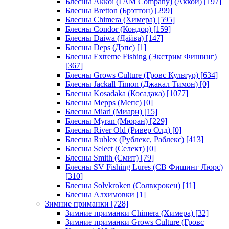
Блесны Akkoi (I AM Company) (Аккои)
[197]
Блесны Bretton (Брэттон)
[299]
Блесны Chimera (Химера)
[595]
Блесны Condor (Кондор)
[159]
Блесны Daiwa (Дайва)
[147]
Блесны Deps (Дэпс)
[1]
Блесны Extreme Fishing (Экстрим Фишинг)
[367]
Блесны Grows Culture (Гровс Культур)
[634]
Блесны Jackall Timon (Джакал Тимон)
[0]
Блесны Kosadaka (Косадака)
[1077]
Блесны Mepps (Мепс)
[0]
Блесны Miari (Миари)
[15]
Блесны Myran (Мюран)
[229]
Блесны River Old (Ривер Олд)
[0]
Блесны Rublex (Рублекс, Раблекс)
[413]
Блесны Select (Селект)
[0]
Блесны Smith (Смит)
[79]
Блесны SV Fishing Lures (СВ Фишинг Люрс)
[310]
Блесны Solvkroken (Солвкрокен)
[11]
Блесны Алхимовки
[1]
Зимние приманки
[728]
Зимние приманки Chimera (Химера)
[32]
Зимние приманки Grows Culture (Гровс