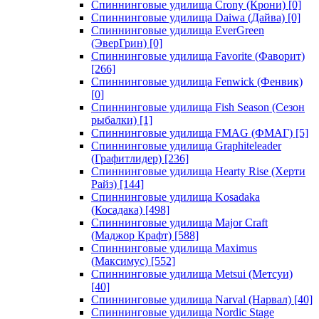
Спиннинговые удилища Crony (Крони)
[0]
Спиннинговые удилища Daiwa (Дайва)
[0]
Спиннинговые удилища EverGreen
(ЭверГрин)
[0]
Спиннинговые удилища Favorite (Фаворит)
[266]
Спиннинговые удилища Fenwick (Фенвик)
[0]
Спиннинговые удилища Fish Season (Сезон
рыбалки)
[1]
Спиннинговые удилища FMAG (ФМАГ)
[5]
Спиннинговые удилища Graphiteleader
(Графитлидер)
[236]
Спиннинговые удилища Hearty Rise (Херти
Райз)
[144]
Спиннинговые удилища Kosadaka
(Косадака)
[498]
Спиннинговые удилища Major Craft
(Маджор Крафт)
[588]
Спиннинговые удилища Maximus
(Максимус)
[552]
Спиннинговые удилища Metsui (Метсуи)
[40]
Спиннинговые удилища Narval (Нарвал)
[40]
Спиннинговые удилища Nordic Stage