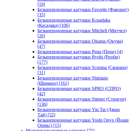
[19]
Безынерционные катушки Favorite (Фаворит)
[35]
Безынерционные катушки Kosadaka
(Косадака)
[106]
Безынерционные катушки Mitchell (Митчел)
[26]
Безынерционные катушки Okuma (Окума)
[47]
Безынерционные катушки Penn (Пенн)
[4]
Безынерционные катушки Ryobi (Риоби)
[177]
Безынерционные катушки Scorana (Скорана)
[31]
Безынерционные катушки Shimano
(Шимано)
[161]
Безынерционные катушки SPRO (СПРО)
[42]
Безынерционные катушки Stinger (Стингер)
[136]
Безынерционные катушки Yin Tai (Джин
Тай)
[32]
Безынерционные катушки Yoshi Onyx (Йоши
Оникс)
[15]
Мультипликаторные катушки
[75]