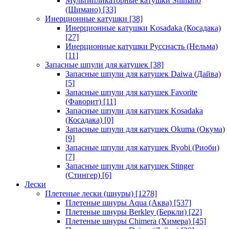
Мультипликаторные катушки Shimano
(Шимано)
[33]
Инерционные катушки
[38]
Инерционные катушки Kosadaka (Косадака)
[27]
Инерционные катушки Русснасть (Нельма)
[11]
Запасные шпули для катушек
[38]
Запасные шпули для катушек Daiwa (Дайва)
[5]
Запасные шпули для катушек Favorite
(Фаворит)
[11]
Запасные шпули для катушек Kosadaka
(Косадака)
[0]
Запасные шпули для катушек Okuma (Окума)
[9]
Запасные шпули для катушек Ryobi (Риоби)
[7]
Запасные шпули для катушек Stinger
(Стингер)
[6]
Лески
Плетеные лески (шнуры)
[1278]
Плетеные шнуры Aqua (Аква)
[537]
Плетеные шнуры Berkley (Беркли)
[22]
Плетеные шнуры Chimera (Химера)
[45]