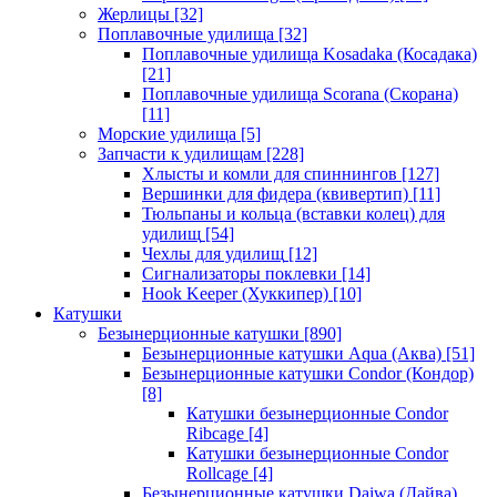
Жерлицы
[32]
Поплавочные удилища
[32]
Поплавочные удилища Kosadaka (Косадака)
[21]
Поплавочные удилища Scorana (Скорана)
[11]
Морские удилища
[5]
Запчасти к удилищам
[228]
Хлысты и комли для спиннингов
[127]
Вершинки для фидера (квивертип)
[11]
Тюльпаны и кольца (вставки колец) для
удилищ
[54]
Чехлы для удилищ
[12]
Сигнализаторы поклевки
[14]
Hook Keeper (Хуккипер)
[10]
Катушки
Безынерционные катушки
[890]
Безынерционные катушки Aqua (Аква)
[51]
Безынерционные катушки Condor (Кондор)
[8]
Катушки безынерционные Condor
Ribcage
[4]
Катушки безынерционные Condor
Rollcage
[4]
Безынерционные катушки Daiwa (Дайва)