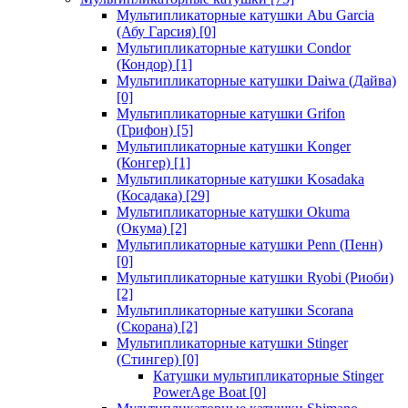
Мультипликаторные катушки Abu Garcia
(Абу Гарсия)
[0]
Мультипликаторные катушки Condor
(Кондор)
[1]
Мультипликаторные катушки Daiwa (Дайва)
[0]
Мультипликаторные катушки Grifon
(Грифон)
[5]
Мультипликаторные катушки Konger
(Конгер)
[1]
Мультипликаторные катушки Kosadaka
(Косадака)
[29]
Мультипликаторные катушки Okuma
(Окума)
[2]
Мультипликаторные катушки Penn (Пенн)
[0]
Мультипликаторные катушки Ryobi (Риоби)
[2]
Мультипликаторные катушки Scorana
(Скорана)
[2]
Мультипликаторные катушки Stinger
(Стингер)
[0]
Катушки мультипликаторные Stinger
PowerAge Boat
[0]