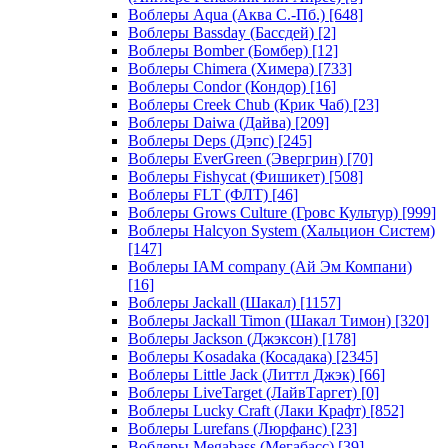
Воблеры Aqua (Аква С.-Пб.)
[648]
Воблеры Bassday (Бассдей)
[2]
Воблеры Bomber (Бомбер)
[12]
Воблеры Chimera (Химера)
[733]
Воблеры Condor (Кондор)
[16]
Воблеры Creek Chub (Крик Чаб)
[23]
Воблеры Daiwa (Дайва)
[209]
Воблеры Deps (Дэпс)
[245]
Воблеры EverGreen (Эвергрин)
[70]
Воблеры Fishycat (Фишикет)
[508]
Воблеры FLT (ФЛТ)
[46]
Воблеры Grows Culture (Гровс Культур)
[999]
Воблеры Halcyon System (Хальцион Систем)
[147]
Воблеры IAM company (Ай Эм Компани)
[16]
Воблеры Jackall (Шакал)
[1157]
Воблеры Jackall Timon (Шакал Тимон)
[320]
Воблеры Jackson (Джэксон)
[178]
Воблеры Kosadaka (Косадака)
[2345]
Воблеры Little Jack (Литтл Джэк)
[66]
Воблеры LiveTarget (ЛайвТаргет)
[0]
Воблеры Lucky Craft (Лаки Крафт)
[852]
Воблеры Lurefans (Люрфанс)
[23]
Воблеры Megabass (Мегабасс)
[39]