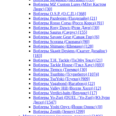
Воблеры MZ Custom Lures (МЗэт Кастом
Люрс)
[30]
Воблеры O.S.P. (О.С.П.)
[368]
Воблеры Pazdesign (Паздизайн)
[21]
Воблеры Rosso Corsa (Россо Корса)
[91]
Воблеры Rosy Dawn (Рози Даун)
[30]
Воблеры Saurus (Саурус)
[155]
Воблеры Savage Gear (Саваж Гир)
[6]
Воблеры Scorana (Скорана)
[90]
Воблеры Shimano (Шимано)
[128]
Воблеры Skagit Designs (Скагит Дизайнс)
[183]
Воблеры T.H. Tackle (ТиЭйч Текл)
[21]
Воблеры Tackle House (Тэкл Хаус)
[693]
Воблеры Tiemco (Тиемко)
[30]
Воблеры Tsuribito (Тсурибито)
[1074]
Воблеры TsuYoki (Тсуеки)
[909]
Воблеры Vagabond (Вагабонд)
[22]
Воблеры Valley Hill (Волли Хилл)
[12]
Воблеры Verdict-baits (Вердикт)
[17]
Воблеры Yo-Zuri (DUEL / Yo-Zuri) (Ю-Зури
Дюэл)
[1547]
Воблеры Yoshi Onyx (Йоши Оникс)
[0]
Воблеры Zenith (Зенич)
[299]