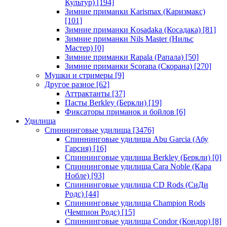
Культур)
[194]
Зимние приманки Karismax (Каризмакс)
[101]
Зимние приманки Kosadaka (Косадака)
[81]
Зимние приманки Nils Master (Нильс
Мастер)
[0]
Зимние приманки Rapala (Рапала)
[50]
Зимние приманки Scorana (Скорана)
[270]
Мушки и стримеры
[9]
Другое разное
[62]
Аттрактанты
[37]
Пасты Berkley (Беркли)
[19]
Фиксаторы приманок и бойлов
[6]
Удилища
Спиннинговые удилища
[3476]
Спиннинговые удилища Abu Garcia (Абу
Гарсия)
[16]
Спиннинговые удилища Berkley (Беркли)
[0]
Спиннинговые удилища Cara Noble (Кара
Нобле)
[93]
Спиннинговые удилища CD Rods (СиДи
Родс)
[44]
Спиннинговые удилища Champion Rods
(Чемпион Родс)
[15]
Спиннинговые удилища Condor (Кондор)
[8]