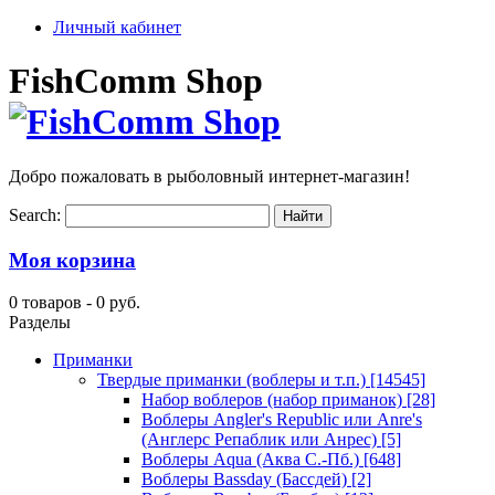
Личный кабинет
FishComm Shop
Добро пожаловать в рыболовный интернет-магазин!
Search:
Моя корзина
0 товаров -
0 руб.
Разделы
Приманки
Твердые приманки (воблеры и т.п.)
[14545]
Набор воблеров (набор приманок)
[28]
Воблеры Angler's Republic или Anre's
(Англерс Репаблик или Анрес)
[5]
Воблеры Aqua (Аква С.-Пб.)
[648]
Воблеры Bassday (Бассдей)
[2]