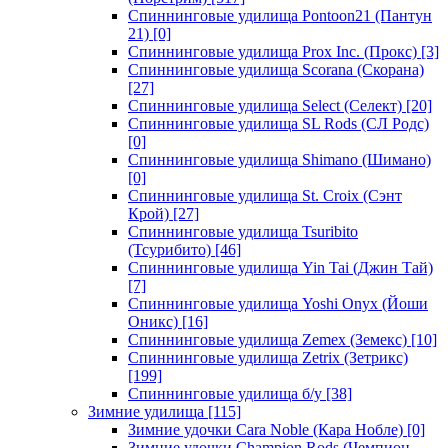
Спиннинговые удилища Pontoon21 (Пантун
21)
[0]
Спиннинговые удилища Prox Inc. (Прокс)
[3]
Спиннинговые удилища Scorana (Скорана)
[27]
Спиннинговые удилища Select (Селект)
[20]
Спиннинговые удилища SL Rods (СЛ Родс)
[0]
Спиннинговые удилища Shimano (Шимано)
[0]
Спиннинговые удилища St. Croix (Сэнт
Крой)
[27]
Спиннинговые удилища Tsuribito
(Тсурибито)
[46]
Спиннинговые удилища Yin Tai (Джин Тай)
[7]
Спиннинговые удилища Yoshi Onyx (Йоши
Оникс)
[16]
Спиннинговые удилища Zemex (Земекс)
[10]
Спиннинговые удилища Zetrix (Зетрикс)
[199]
Спиннинговые удилища б/у
[38]
Зимние удилища
[115]
Зимние удочки Cara Noble (Кара Нобле)
[0]
Зимние удочки Champion Rods (Чемпион