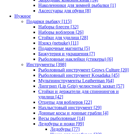
Наколенники для зимней рыбалки
[1]
Аксессуары для обуви
[8]
Нужное
Подарки рыбаку
[115]
Наборы блесен
[32]
Наборы воблеров
[26]
Стойки для удилищ
[28]
Нэцкэ (netsuke)
[11]
Подарочные магниты
[5]
Бижутерия и украшения
[7]
Рыболовные наклейки (стикеры)
[6]
Инструменты
[398]
Рыболовный инструмент Grows Culture
[20]
Рыболовный инструмент Kosadaka
[45]
Мультиинструменты Leatherman
[64]
Липгрип (Lip Grip) челюстной захват
[57]
Стойки и держатели для спиннингов и
удилищ
[42]
Отцепы для воблеров
[22]
Нахлыстовый инструмент
[29]
Донные косы и донные грабли
[4]
Весы рыболовные
[14]
Ледобуры и ножи
[99]
Ледобуры
[77]