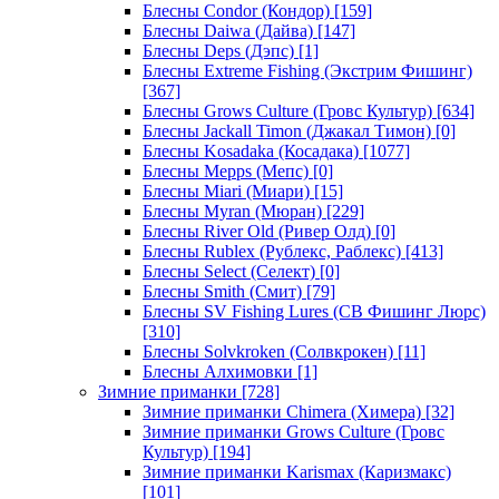
Блесны Condor (Кондор)
[159]
Блесны Daiwa (Дайва)
[147]
Блесны Deps (Дэпс)
[1]
Блесны Extreme Fishing (Экстрим Фишинг)
[367]
Блесны Grows Culture (Гровс Культур)
[634]
Блесны Jackall Timon (Джакал Тимон)
[0]
Блесны Kosadaka (Косадака)
[1077]
Блесны Mepps (Мепс)
[0]
Блесны Miari (Миари)
[15]
Блесны Myran (Мюран)
[229]
Блесны River Old (Ривер Олд)
[0]
Блесны Rublex (Рублекс, Раблекс)
[413]
Блесны Select (Селект)
[0]
Блесны Smith (Смит)
[79]
Блесны SV Fishing Lures (СВ Фишинг Люрс)
[310]
Блесны Solvkroken (Солвкрокен)
[11]
Блесны Алхимовки
[1]
Зимние приманки
[728]
Зимние приманки Chimera (Химера)
[32]
Зимние приманки Grows Culture (Гровс
Культур)
[194]
Зимние приманки Karismax (Каризмакс)
[101]