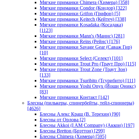
Мягкие приманки Chimera (Химера)
[358]
Мягкие приманки Condor (Кондор)
[322]
Мягкие приманки Grifon (Грифон)
[5]
Мягкие приманки Keitech (Кейтеч)
[338]
Мягкие приманки Kosadaka (Косадака)
[1123]
Мягкие приманки Mann's (Маннс)
[281]
Мягкие приманки Reins (Рейнс)
[176]
Мягкие приманки Savage Gear (Саваж Гир)
[10]
Мягкие приманки Select (Селект)
[101]
Мягкие приманки Trout Pro (Траут Про)
[115]
Мягкие приманки Trout Zone (Траут Зон)
[133]
Мягкие приманки Tsuribito (Тсурибито)
[111]
Мягкие приманки Yoshi Onyx (Йоши Оникс)
[83]
Мягкие приманки Контакт
[142]
Блесны (пилькеры, спинербейты, тейл-спиннеры)
[4626]
Блесны Алекс Краш (В. Терехин)
[90]
Блесны от Орлова
[2]
Блесны Akkoi (I AM Company) (Аккои)
[197]
Блесны Bretton (Брэттон)
[299]
Блесны Chimera (Химера)
[595]