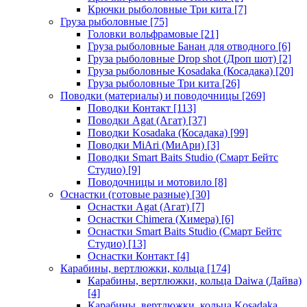
Крючки рыболовные Три кита
[7]
Груза рыболовные
[75]
Головки вольфрамовые
[21]
Груза рыболовные Банан для отводного
[6]
Груза рыболовные Drop shot (Дроп шот)
[2]
Груза рыболовные Kosadaka (Косадака)
[20]
Груза рыболовные Три кита
[26]
Поводки (материалы) и поводочницы
[269]
Поводки Контакт
[113]
Поводки Agat (Агат)
[37]
Поводки Kosadaka (Косадака)
[99]
Поводки MiAri (МиАри)
[3]
Поводки Smart Baits Studio (Смарт Бейтс
Студио)
[9]
Поводочницы и мотовило
[8]
Оснастки (готовые разные)
[30]
Оснастки Agat (Агат)
[7]
Оснастки Chimera (Химера)
[6]
Оснастки Smart Baits Studio (Смарт Бейтс
Студио)
[13]
Оснастки Контакт
[4]
Карабины, вертлюжки, кольца
[174]
Карабины, вертлюжки, кольца Daiwa (Дайва)
[4]
Карабины, вертлюжки, кольца Kosadaka