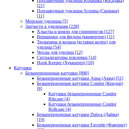
Поплавочные удилища Kosadaka (Косадака)
[21]
Поплавочные удилища Scorana (Скорана)
[11]
Морские удилища
[5]
Запчасти к удилищам
[228]
Хлысты и комли для спиннингов
[127]
Вершинки для фидера (квивертип)
[11]
Тюльпаны и кольца (вставки колец) для
удилищ
[54]
Чехлы для удилищ
[12]
Сигнализаторы поклевки
[14]
Hook Keeper (Хуккипер)
[10]
Катушки
Безынерционные катушки
[890]
Безынерционные катушки Aqua (Аква)
[51]
Безынерционные катушки Condor (Кондор)
[8]
Катушки безынерционные Condor
Ribcage
[4]
Катушки безынерционные Condor
Rollcage
[4]
Безынерционные катушки Daiwa (Дайва)
[19]
Безынерционные катушки Favorite (Фаворит)