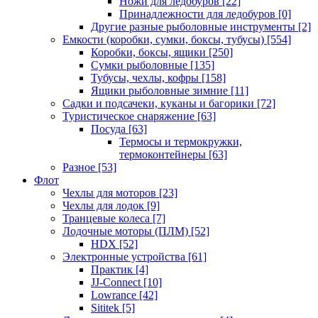
Ножи для ледобуров
[22]
Принадлежности для ледобуров
[0]
Другие разные рыболовные инструменты
[2]
Емкости (коробки, сумки, боксы, тубусы)
[554]
Коробки, боксы, ящики
[250]
Сумки рыболовные
[135]
Тубусы, чехлы, кофры
[158]
Ящики рыболовные зимние
[11]
Садки и подсачеки, куканы и багорики
[72]
Туристическое снаряжение
[63]
Посуда
[63]
Термосы и термокружки,
термоконтейнеры
[63]
Разное
[53]
Флот
Чехлы для моторов
[23]
Чехлы для лодок
[9]
Транцевые колеса
[7]
Лодочные моторы (ПЛМ)
[52]
HDX
[52]
Электронные устройства
[61]
Практик
[4]
JJ-Connect
[10]
Lowrance
[42]
Sititek
[5]