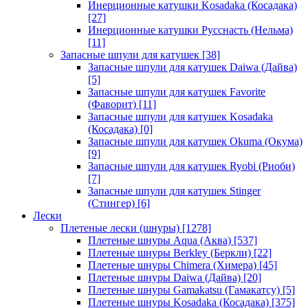
Инерционные катушки Kosadaka (Косадака)
[27]
Инерционные катушки Русснасть (Нельма)
[11]
Запасные шпули для катушек
[38]
Запасные шпули для катушек Daiwa (Дайва)
[5]
Запасные шпули для катушек Favorite
(Фаворит)
[11]
Запасные шпули для катушек Kosadaka
(Косадака)
[0]
Запасные шпули для катушек Okuma (Окума)
[9]
Запасные шпули для катушек Ryobi (Риоби)
[7]
Запасные шпули для катушек Stinger
(Стингер)
[6]
Лески
Плетеные лески (шнуры)
[1278]
Плетеные шнуры Aqua (Аква)
[537]
Плетеные шнуры Berkley (Беркли)
[22]
Плетеные шнуры Chimera (Химера)
[45]
Плетеные шнуры Daiwa (Дайва)
[20]
Плетеные шнуры Gamakatsu (Гамакатсу)
[5]
Плетеные шнуры Kosadaka (Косадака)
[375]