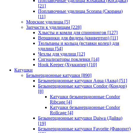
Поплавочные удилища Kosadaka (Косадака)
[21]
Поплавочные удилища Scorana (Скорана)
[11]
Морские удилища
[5]
Запчасти к удилищам
[228]
Хлысты и комли для спиннингов
[127]
Вершинки для фидера (квивертип)
[11]
Тюльпаны и кольца (вставки колец) для
удилищ
[54]
Чехлы для удилищ
[12]
Сигнализаторы поклевки
[14]
Hook Keeper (Хуккипер)
[10]
Катушки
Безынерционные катушки
[890]
Безынерционные катушки Aqua (Аква)
[51]
Безынерционные катушки Condor (Кондор)
[8]
Катушки безынерционные Condor
Ribcage
[4]
Катушки безынерционные Condor
Rollcage
[4]
Безынерционные катушки Daiwa (Дайва)
[19]
Безынерционные катушки Favorite (Фаворит)