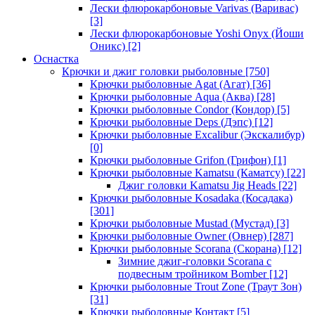
Лески флюрокарбоновые Varivas (Варивас)
[3]
Лески флюрокарбоновые Yoshi Onyx (Йоши
Оникс)
[2]
Оснастка
Крючки и джиг головки рыболовные
[750]
Крючки рыболовные Agat (Агат)
[36]
Крючки рыболовные Aqua (Аква)
[28]
Крючки рыболовные Condor (Кондор)
[5]
Крючки рыболовные Deps (Дэпс)
[12]
Крючки рыболовные Excalibur (Экскалибур)
[0]
Крючки рыболовные Grifon (Грифон)
[1]
Крючки рыболовные Kamatsu (Каматсу)
[22]
Джиг головки Kamatsu Jig Heads
[22]
Крючки рыболовные Kosadaka (Косадака)
[301]
Крючки рыболовные Mustad (Мустад)
[3]
Крючки рыболовные Owner (Овнер)
[287]
Крючки рыболовные Scorana (Скорана)
[12]
Зимние джиг-головки Scorana с
подвесным тройником Bomber
[12]
Крючки рыболовные Trout Zone (Траут Зон)
[31]
Крючки рыболовные Контакт
[5]