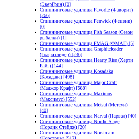
(ЭверГрин)
[0]
Спиннинговые удилища Favorite (Фаворит)
[266]
Спиннинговые удилища Fenwick (Фенвик)
[0]
Спиннинговые удилища Fish Season (Сезон
рыбалки)
[1]
Спиннинговые удилища FMAG (ФМАГ)
[5]
Спиннинговые удилища Graphiteleader
(Графитлидер)
[236]
Спиннинговые удилища Hearty Rise (Херти
Райз)
[144]
Спиннинговые удилища Kosadaka
(Косадака)
[498]
Спиннинговые удилища Major Craft
(Маджор Крафт)
[588]
Спиннинговые удилища Maximus
(Максимус)
[552]
Спиннинговые удилища Metsui (Метсуи)
[40]
Спиннинговые удилища Narval (Нарвал)
[40]
Спиннинговые удилища Nordic Stage
(Нордик Стейдж)
[20]
Спиннинговые удилища Norstream
(Норстрим)
[517]