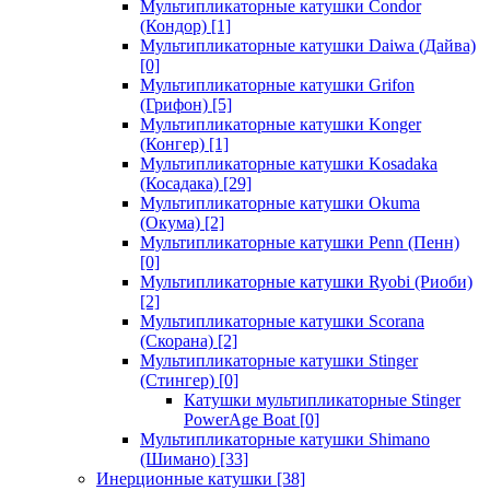
Мультипликаторные катушки Condor
(Кондор)
[1]
Мультипликаторные катушки Daiwa (Дайва)
[0]
Мультипликаторные катушки Grifon
(Грифон)
[5]
Мультипликаторные катушки Konger
(Конгер)
[1]
Мультипликаторные катушки Kosadaka
(Косадака)
[29]
Мультипликаторные катушки Okuma
(Окума)
[2]
Мультипликаторные катушки Penn (Пенн)
[0]
Мультипликаторные катушки Ryobi (Риоби)
[2]
Мультипликаторные катушки Scorana
(Скорана)
[2]
Мультипликаторные катушки Stinger
(Стингер)
[0]
Катушки мультипликаторные Stinger
PowerAge Boat
[0]
Мультипликаторные катушки Shimano
(Шимано)
[33]
Инерционные катушки
[38]