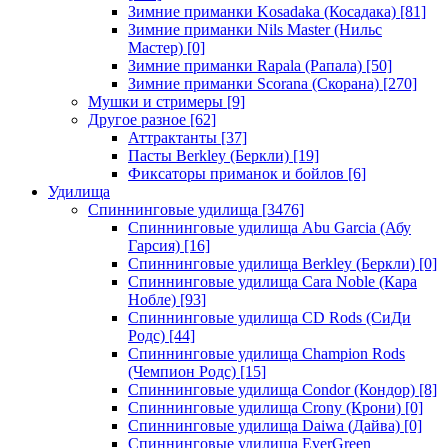
Зимние приманки Kosadaka (Косадака)
[81]
Зимние приманки Nils Master (Нильс
Мастер)
[0]
Зимние приманки Rapala (Рапала)
[50]
Зимние приманки Scorana (Скорана)
[270]
Мушки и стримеры
[9]
Другое разное
[62]
Аттрактанты
[37]
Пасты Berkley (Беркли)
[19]
Фиксаторы приманок и бойлов
[6]
Удилища
Спиннинговые удилища
[3476]
Спиннинговые удилища Abu Garcia (Абу
Гарсия)
[16]
Спиннинговые удилища Berkley (Беркли)
[0]
Спиннинговые удилища Cara Noble (Кара
Нобле)
[93]
Спиннинговые удилища CD Rods (СиДи
Родс)
[44]
Спиннинговые удилища Champion Rods
(Чемпион Родс)
[15]
Спиннинговые удилища Condor (Кондор)
[8]
Спиннинговые удилища Crony (Крони)
[0]
Спиннинговые удилища Daiwa (Дайва)
[0]
Спиннинговые удилища EverGreen