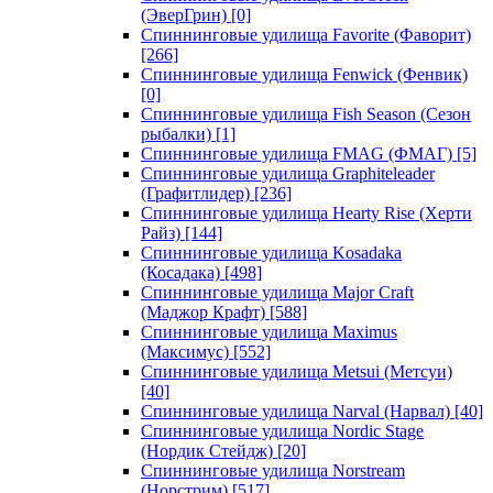
(ЭверГрин)
[0]
Спиннинговые удилища Favorite (Фаворит)
[266]
Спиннинговые удилища Fenwick (Фенвик)
[0]
Спиннинговые удилища Fish Season (Сезон
рыбалки)
[1]
Спиннинговые удилища FMAG (ФМАГ)
[5]
Спиннинговые удилища Graphiteleader
(Графитлидер)
[236]
Спиннинговые удилища Hearty Rise (Херти
Райз)
[144]
Спиннинговые удилища Kosadaka
(Косадака)
[498]
Спиннинговые удилища Major Craft
(Маджор Крафт)
[588]
Спиннинговые удилища Maximus
(Максимус)
[552]
Спиннинговые удилища Metsui (Метсуи)
[40]
Спиннинговые удилища Narval (Нарвал)
[40]
Спиннинговые удилища Nordic Stage
(Нордик Стейдж)
[20]
Спиннинговые удилища Norstream
(Норстрим)
[517]