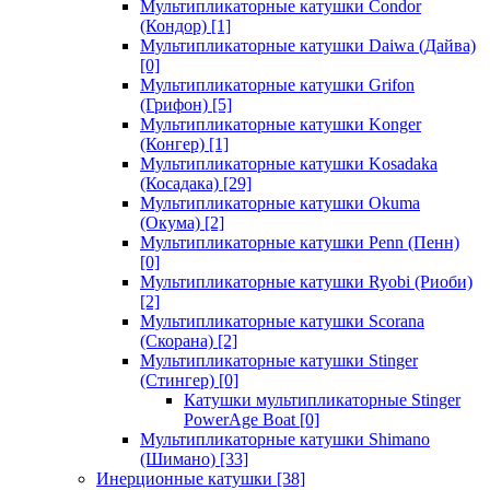
Мультипликаторные катушки Condor
(Кондор)
[1]
Мультипликаторные катушки Daiwa (Дайва)
[0]
Мультипликаторные катушки Grifon
(Грифон)
[5]
Мультипликаторные катушки Konger
(Конгер)
[1]
Мультипликаторные катушки Kosadaka
(Косадака)
[29]
Мультипликаторные катушки Okuma
(Окума)
[2]
Мультипликаторные катушки Penn (Пенн)
[0]
Мультипликаторные катушки Ryobi (Риоби)
[2]
Мультипликаторные катушки Scorana
(Скорана)
[2]
Мультипликаторные катушки Stinger
(Стингер)
[0]
Катушки мультипликаторные Stinger
PowerAge Boat
[0]
Мультипликаторные катушки Shimano
(Шимано)
[33]
Инерционные катушки
[38]