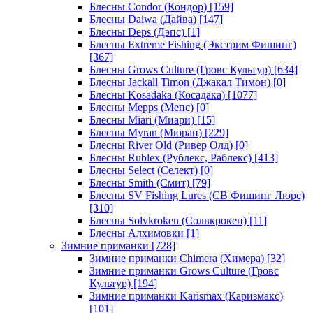
Блесны Condor (Кондор)
[159]
Блесны Daiwa (Дайва)
[147]
Блесны Deps (Дэпс)
[1]
Блесны Extreme Fishing (Экстрим Фишинг)
[367]
Блесны Grows Culture (Гровс Культур)
[634]
Блесны Jackall Timon (Джакал Тимон)
[0]
Блесны Kosadaka (Косадака)
[1077]
Блесны Mepps (Мепс)
[0]
Блесны Miari (Миари)
[15]
Блесны Myran (Мюран)
[229]
Блесны River Old (Ривер Олд)
[0]
Блесны Rublex (Рублекс, Раблекс)
[413]
Блесны Select (Селект)
[0]
Блесны Smith (Смит)
[79]
Блесны SV Fishing Lures (СВ Фишинг Люрс)
[310]
Блесны Solvkroken (Солвкрокен)
[11]
Блесны Алхимовки
[1]
Зимние приманки
[728]
Зимние приманки Chimera (Химера)
[32]
Зимние приманки Grows Culture (Гровс
Культур)
[194]
Зимние приманки Karismax (Каризмакс)
[101]