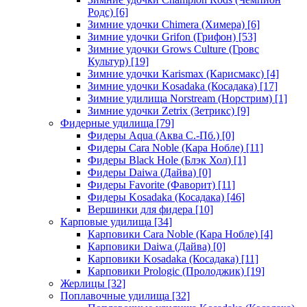
Родс)
[6]
Зимние удочки Chimera (Химера)
[6]
Зимние удочки Grifon (Грифон)
[53]
Зимние удочки Grows Culture (Гровс
Культур)
[19]
Зимние удочки Karismax (Карисмакс)
[4]
Зимние удочки Kosadaka (Косадака)
[17]
Зимние удилища Norstream (Норстрим)
[1]
Зимние удочки Zetrix (Зетрикс)
[9]
Фидерные удилища
[79]
Фидеры Aqua (Аква С.-Пб.)
[0]
Фидеры Cara Noble (Кара Нобле)
[11]
Фидеры Black Hole (Блэк Хол)
[1]
Фидеры Daiwa (Дайва)
[0]
Фидеры Favorite (Фаворит)
[11]
Фидеры Kosadaka (Косадака)
[46]
Вершинки для фидера
[10]
Карповые удилища
[34]
Карповики Cara Noble (Кара Нобле)
[4]
Карповики Daiwa (Дайва)
[0]
Карповики Kosadaka (Косадака)
[11]
Карповики Prologic (Пролоджик)
[19]
Жерлицы
[32]
Поплавочные удилища
[32]