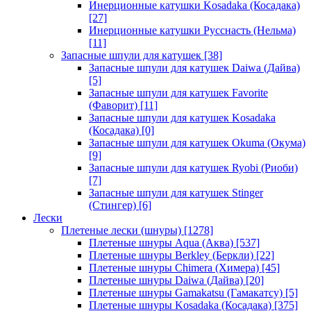
Инерционные катушки Kosadaka (Косадака)
[27]
Инерционные катушки Русснасть (Нельма)
[11]
Запасные шпули для катушек
[38]
Запасные шпули для катушек Daiwa (Дайва)
[5]
Запасные шпули для катушек Favorite
(Фаворит)
[11]
Запасные шпули для катушек Kosadaka
(Косадака)
[0]
Запасные шпули для катушек Okuma (Окума)
[9]
Запасные шпули для катушек Ryobi (Риоби)
[7]
Запасные шпули для катушек Stinger
(Стингер)
[6]
Лески
Плетеные лески (шнуры)
[1278]
Плетеные шнуры Aqua (Аква)
[537]
Плетеные шнуры Berkley (Беркли)
[22]
Плетеные шнуры Chimera (Химера)
[45]
Плетеные шнуры Daiwa (Дайва)
[20]
Плетеные шнуры Gamakatsu (Гамакатсу)
[5]
Плетеные шнуры Kosadaka (Косадака)
[375]