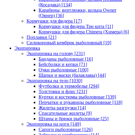
(Косадака)
[134]
Карабины, вертлюжки, кольца Owner
(Овнер)
[36]
Кормушки для фидера
[17]
Кормушки для фидера Три кита
[11]
Кормушки для фидера Chimera (Химера)
[6]
Поплавки
[21]
Силиконовый кембрик рыболовный
[19]
Экипировка
Экипировка на голову
[231]
Банданы рыболовные
[16]
Бейсболки и кепки
[71]
Очки рыболовные
[100]
Шапки и маски (балаклавы)
[44]
Экипировка на тело
[1030]
Футболки и термобелье
[294]
Толстовки и флис
[231]
Куртки и костюмы рыболовные
[339]
Перчатки и рукавицы рыболовные
[118]
Жилеты разгрузки
[14]
Спасательные жилеты
[9]
Штаны и брюки рыболовные
[25]
Экипировка на ноги
[149]
Сапоги рыболовные
[126]
Забродные комбинезоны
[14]