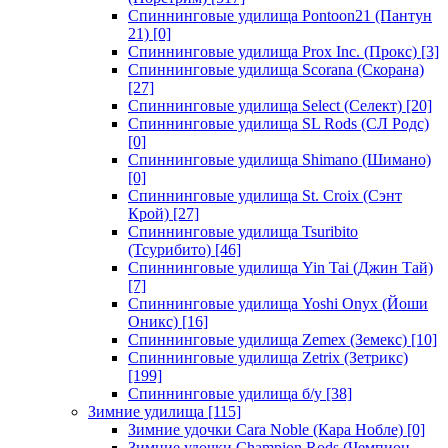
Спиннинговые удилища Pontoon21 (Пантун
21)
[0]
Спиннинговые удилища Prox Inc. (Прокс)
[3]
Спиннинговые удилища Scorana (Скорана)
[27]
Спиннинговые удилища Select (Селект)
[20]
Спиннинговые удилища SL Rods (СЛ Родс)
[0]
Спиннинговые удилища Shimano (Шимано)
[0]
Спиннинговые удилища St. Croix (Сэнт
Крой)
[27]
Спиннинговые удилища Tsuribito
(Тсурибито)
[46]
Спиннинговые удилища Yin Tai (Джин Тай)
[7]
Спиннинговые удилища Yoshi Onyx (Йоши
Оникс)
[16]
Спиннинговые удилища Zemex (Земекс)
[10]
Спиннинговые удилища Zetrix (Зетрикс)
[199]
Спиннинговые удилища б/у
[38]
Зимние удилища
[115]
Зимние удочки Cara Noble (Кара Нобле)
[0]
Зимние удочки Champion Rods (Чемпион