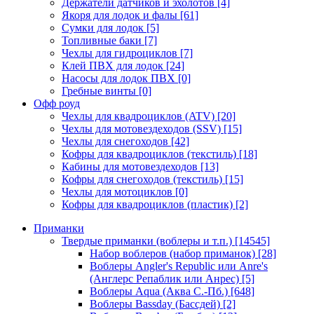
Держатели датчиков и эхолотов
[4]
Якоря для лодок и фалы
[61]
Сумки для лодок
[5]
Топливные баки
[7]
Чехлы для гидроциклов
[7]
Клей ПВХ для лодок
[24]
Насосы для лодок ПВХ
[0]
Гребные винты
[0]
Офф роуд
Чехлы для квадроциклов (ATV)
[20]
Чехлы для мотовездеходов (SSV)
[15]
Чехлы для снегоходов
[42]
Кофры для квадроциклов (текстиль)
[18]
Кабины для мотовездеходов
[13]
Кофры для снегоходов (текстиль)
[15]
Чехлы для мотоциклов
[0]
Кофры для квадроциклов (пластик)
[2]
Приманки
Твердые приманки (воблеры и т.п.)
[14545]
Набор воблеров (набор приманок)
[28]
Воблеры Angler's Republic или Anre's
(Англерс Репаблик или Анрес)
[5]
Воблеры Aqua (Аква С.-Пб.)
[648]
Воблеры Bassday (Бассдей)
[2]