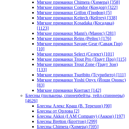
Мягкие приманки Chimera (Химера)
[358]
Мягкие приманки Condor (Кондор)
[322]
Мягкие приманки Grifon (Грифон)
[5]
Мягкие приманки Keitech (Кейтеч)
[338]
Мягкие приманки Kosadaka (Косадака)
[1123]
Мягкие приманки Mann's (Маннс)
[281]
Мягкие приманки Reins (Рейнс)
[176]
Мягкие приманки Savage Gear (Саваж Гир)
[10]
Мягкие приманки Select (Селект)
[101]
Мягкие приманки Trout Pro (Траут Про)
[115]
Мягкие приманки Trout Zone (Траут Зон)
[133]
Мягкие приманки Tsuribito (Тсурибито)
[111]
Мягкие приманки Yoshi Onyx (Йоши Оникс)
[83]
Мягкие приманки Контакт
[142]
Блесны (пилькеры, спинербейты, тейл-спиннеры)
[4626]
Блесны Алекс Краш (В. Терехин)
[90]
Блесны от Орлова
[2]
Блесны Akkoi (I AM Company) (Аккои)
[197]
Блесны Bretton (Брэттон)
[299]
Блесны Chimera (Химера)
[595]