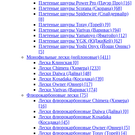
Плетеные шнуры Power Pro (Пауэр Про)
[16]
Плетеные шнуры Scorana (Скорана)
[68]
Плетеные шнуры Spiderwire (Спайдервайр)
[8]
Плетеные шнуры Toray (Торей)
[9]
Плетеные шнуры Varivas (Варивас)
[94]
Плетеные шнуры Yamatoyo (Яматойо)
[12]
Плетеные шнуры YGK (ЮДжиКей)
[62]
Плетеные шнуры Yoshi Onyx (Йоши Оникс)
[5]
Монофильные лески (нейлоновые)
[411]
Леска Клинская
[0]
Лески Chimera (Химера)
[233]
Лески Daiwa (Дайва)
[48]
Лески Kosadaka (Косадака)
[39]
Лески Owner (Овнер)
[17]
Лески Varivas (Варивас)
[74]
Флюрокарбоновые лески
[75]
Лески флюрокарбоновые Chimera (Химера)
[16]
Лески флюрокарбоновые Daiwa (Дайва)
[0]
Лески флюрокарбоновые Kosadaka
(Косадака)
[45]
Лески флюрокарбоновые Owner (Овнер)
[5]
Лески флюрокарбоновые Toray (Торей)
[4]