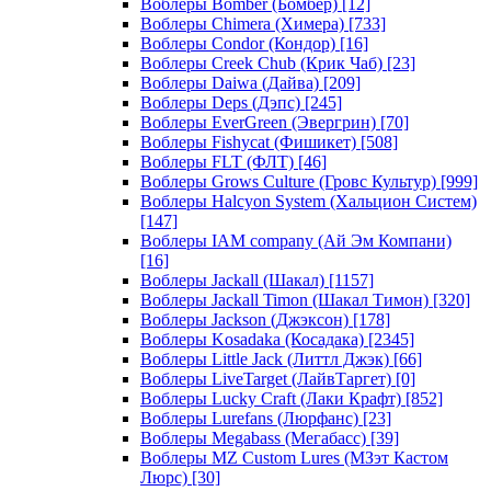
Воблеры Bomber (Бомбер)
[12]
Воблеры Chimera (Химера)
[733]
Воблеры Condor (Кондор)
[16]
Воблеры Creek Chub (Крик Чаб)
[23]
Воблеры Daiwa (Дайва)
[209]
Воблеры Deps (Дэпс)
[245]
Воблеры EverGreen (Эвергрин)
[70]
Воблеры Fishycat (Фишикет)
[508]
Воблеры FLT (ФЛТ)
[46]
Воблеры Grows Culture (Гровс Культур)
[999]
Воблеры Halcyon System (Хальцион Систем)
[147]
Воблеры IAM company (Ай Эм Компани)
[16]
Воблеры Jackall (Шакал)
[1157]
Воблеры Jackall Timon (Шакал Тимон)
[320]
Воблеры Jackson (Джэксон)
[178]
Воблеры Kosadaka (Косадака)
[2345]
Воблеры Little Jack (Литтл Джэк)
[66]
Воблеры LiveTarget (ЛайвТаргет)
[0]
Воблеры Lucky Craft (Лаки Крафт)
[852]
Воблеры Lurefans (Люрфанс)
[23]
Воблеры Megabass (Мегабасс)
[39]
Воблеры MZ Custom Lures (МЗэт Кастом
Люрс)
[30]