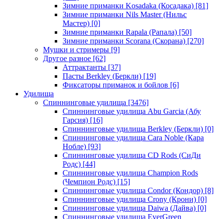
Зимние приманки Kosadaka (Косадака)
[81]
Зимние приманки Nils Master (Нильс
Мастер)
[0]
Зимние приманки Rapala (Рапала)
[50]
Зимние приманки Scorana (Скорана)
[270]
Мушки и стримеры
[9]
Другое разное
[62]
Аттрактанты
[37]
Пасты Berkley (Беркли)
[19]
Фиксаторы приманок и бойлов
[6]
Удилища
Спиннинговые удилища
[3476]
Спиннинговые удилища Abu Garcia (Абу
Гарсия)
[16]
Спиннинговые удилища Berkley (Беркли)
[0]
Спиннинговые удилища Cara Noble (Кара
Нобле)
[93]
Спиннинговые удилища CD Rods (СиДи
Родс)
[44]
Спиннинговые удилища Champion Rods
(Чемпион Родс)
[15]
Спиннинговые удилища Condor (Кондор)
[8]
Спиннинговые удилища Crony (Крони)
[0]
Спиннинговые удилища Daiwa (Дайва)
[0]
Спиннинговые удилища EverGreen