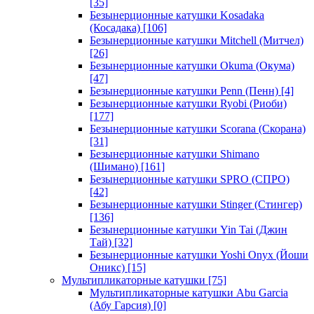
[35]
Безынерционные катушки Kosadaka
(Косадака)
[106]
Безынерционные катушки Mitchell (Митчел)
[26]
Безынерционные катушки Okuma (Окума)
[47]
Безынерционные катушки Penn (Пенн)
[4]
Безынерционные катушки Ryobi (Риоби)
[177]
Безынерционные катушки Scorana (Скорана)
[31]
Безынерционные катушки Shimano
(Шимано)
[161]
Безынерционные катушки SPRO (СПРО)
[42]
Безынерционные катушки Stinger (Стингер)
[136]
Безынерционные катушки Yin Tai (Джин
Тай)
[32]
Безынерционные катушки Yoshi Onyx (Йоши
Оникс)
[15]
Мультипликаторные катушки
[75]
Мультипликаторные катушки Abu Garcia
(Абу Гарсия)
[0]