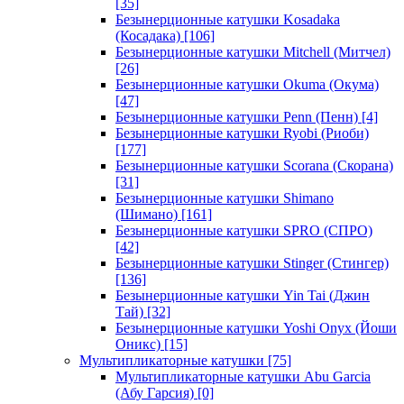
[35]
Безынерционные катушки Kosadaka
(Косадака)
[106]
Безынерционные катушки Mitchell (Митчел)
[26]
Безынерционные катушки Okuma (Окума)
[47]
Безынерционные катушки Penn (Пенн)
[4]
Безынерционные катушки Ryobi (Риоби)
[177]
Безынерционные катушки Scorana (Скорана)
[31]
Безынерционные катушки Shimano
(Шимано)
[161]
Безынерционные катушки SPRO (СПРО)
[42]
Безынерционные катушки Stinger (Стингер)
[136]
Безынерционные катушки Yin Tai (Джин
Тай)
[32]
Безынерционные катушки Yoshi Onyx (Йоши
Оникс)
[15]
Мультипликаторные катушки
[75]
Мультипликаторные катушки Abu Garcia
(Абу Гарсия)
[0]