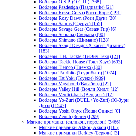
Воблеры O.S.P. (О.С.П.)
[368]
Воблеры Pazdesign (Паздизайн)
[21]
Воблеры Rosso Corsa (Россо Корса)
[91]
Воблеры Rosy Dawn (Рози Даун)
[30]
Воблеры Saurus (Саурус)
[155]
Воблеры Savage Gear (Саваж Гир)
[6]
Воблеры Scorana (Скорана)
[90]
Воблеры Shimano (Шимано)
[128]
Воблеры Skagit Designs (Скагит Дизайнс)
[183]
Воблеры T.H. Tackle (ТиЭйч Текл)
[21]
Воблеры Tackle House (Тэкл Хаус)
[693]
Воблеры Tiemco (Тиемко)
[30]
Воблеры Tsuribito (Тсурибито)
[1074]
Воблеры TsuYoki (Тсуеки)
[909]
Воблеры Vagabond (Вагабонд)
[22]
Воблеры Valley Hill (Волли Хилл)
[12]
Воблеры Verdict-baits (Вердикт)
[17]
Воблеры Yo-Zuri (DUEL / Yo-Zuri) (Ю-Зури
Дюэл)
[1547]
Воблеры Yoshi Onyx (Йоши Оникс)
[0]
Воблеры Zenith (Зенич)
[299]
Мягкие приманки (силикон, поролон)
[3466]
Мягкие приманки Akkoi (Аккои)
[165]
Мягкие приманки Berkley (Беркли)
[3]