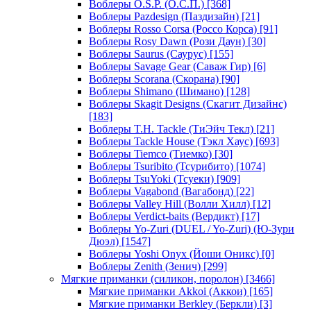
Воблеры O.S.P. (О.С.П.)
[368]
Воблеры Pazdesign (Паздизайн)
[21]
Воблеры Rosso Corsa (Россо Корса)
[91]
Воблеры Rosy Dawn (Рози Даун)
[30]
Воблеры Saurus (Саурус)
[155]
Воблеры Savage Gear (Саваж Гир)
[6]
Воблеры Scorana (Скорана)
[90]
Воблеры Shimano (Шимано)
[128]
Воблеры Skagit Designs (Скагит Дизайнс)
[183]
Воблеры T.H. Tackle (ТиЭйч Текл)
[21]
Воблеры Tackle House (Тэкл Хаус)
[693]
Воблеры Tiemco (Тиемко)
[30]
Воблеры Tsuribito (Тсурибито)
[1074]
Воблеры TsuYoki (Тсуеки)
[909]
Воблеры Vagabond (Вагабонд)
[22]
Воблеры Valley Hill (Волли Хилл)
[12]
Воблеры Verdict-baits (Вердикт)
[17]
Воблеры Yo-Zuri (DUEL / Yo-Zuri) (Ю-Зури
Дюэл)
[1547]
Воблеры Yoshi Onyx (Йоши Оникс)
[0]
Воблеры Zenith (Зенич)
[299]
Мягкие приманки (силикон, поролон)
[3466]
Мягкие приманки Akkoi (Аккои)
[165]
Мягкие приманки Berkley (Беркли)
[3]