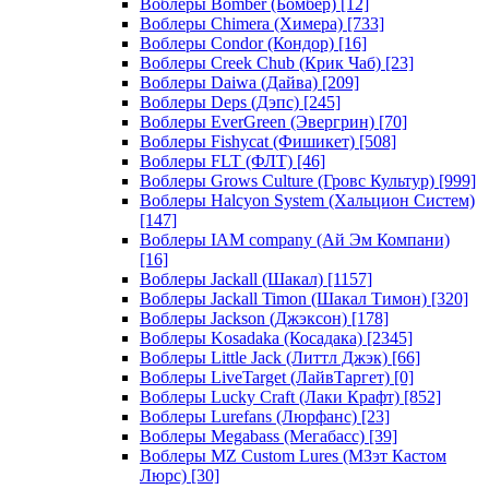
Воблеры Bomber (Бомбер)
[12]
Воблеры Chimera (Химера)
[733]
Воблеры Condor (Кондор)
[16]
Воблеры Creek Chub (Крик Чаб)
[23]
Воблеры Daiwa (Дайва)
[209]
Воблеры Deps (Дэпс)
[245]
Воблеры EverGreen (Эвергрин)
[70]
Воблеры Fishycat (Фишикет)
[508]
Воблеры FLT (ФЛТ)
[46]
Воблеры Grows Culture (Гровс Культур)
[999]
Воблеры Halcyon System (Хальцион Систем)
[147]
Воблеры IAM company (Ай Эм Компани)
[16]
Воблеры Jackall (Шакал)
[1157]
Воблеры Jackall Timon (Шакал Тимон)
[320]
Воблеры Jackson (Джэксон)
[178]
Воблеры Kosadaka (Косадака)
[2345]
Воблеры Little Jack (Литтл Джэк)
[66]
Воблеры LiveTarget (ЛайвТаргет)
[0]
Воблеры Lucky Craft (Лаки Крафт)
[852]
Воблеры Lurefans (Люрфанс)
[23]
Воблеры Megabass (Мегабасс)
[39]
Воблеры MZ Custom Lures (МЗэт Кастом
Люрс)
[30]