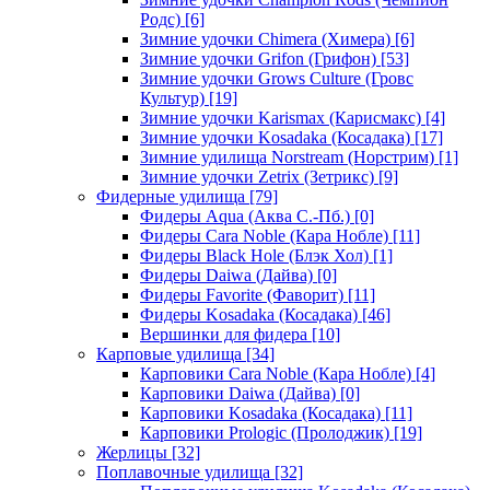
Родс)
[6]
Зимние удочки Chimera (Химера)
[6]
Зимние удочки Grifon (Грифон)
[53]
Зимние удочки Grows Culture (Гровс
Культур)
[19]
Зимние удочки Karismax (Карисмакс)
[4]
Зимние удочки Kosadaka (Косадака)
[17]
Зимние удилища Norstream (Норстрим)
[1]
Зимние удочки Zetrix (Зетрикс)
[9]
Фидерные удилища
[79]
Фидеры Aqua (Аква С.-Пб.)
[0]
Фидеры Cara Noble (Кара Нобле)
[11]
Фидеры Black Hole (Блэк Хол)
[1]
Фидеры Daiwa (Дайва)
[0]
Фидеры Favorite (Фаворит)
[11]
Фидеры Kosadaka (Косадака)
[46]
Вершинки для фидера
[10]
Карповые удилища
[34]
Карповики Cara Noble (Кара Нобле)
[4]
Карповики Daiwa (Дайва)
[0]
Карповики Kosadaka (Косадака)
[11]
Карповики Prologic (Пролоджик)
[19]
Жерлицы
[32]
Поплавочные удилища
[32]