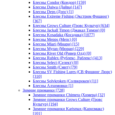
Блесны Condor (Кондор)
[159]
Блесны Daiwa (Дайва)
[147]
Блесны Deps (Дэпс)
[1]
Блесны Extreme Fishing (Экстрим Фишинг)
[367]
Блесны Grows Culture (Гровс Культур)
[634]
Блесны Jackall Timon (Джакал Тимон)
[0]
Блесны Kosadaka (Косадака)
[1077]
Блесны Mepps (Мепс)
[0]
Блесны Miari (Миари)
[15]
Блесны Myran (Мюран)
[229]
Блесны River Old (Ривер Олд)
[0]
Блесны Rublex (Рублекс, Раблекс)
[413]
Блесны Select (Селект)
[0]
Блесны Smith (Смит)
[79]
Блесны SV Fishing Lures (СВ Фишинг Люрс)
[310]
Блесны Solvkroken (Солвкрокен)
[11]
Блесны Алхимовки
[1]
Зимние приманки
[728]
Зимние приманки Chimera (Химера)
[32]
Зимние приманки Grows Culture (Гровс
Культур)
[194]
Зимние приманки Karismax (Каризмакс)
[101]