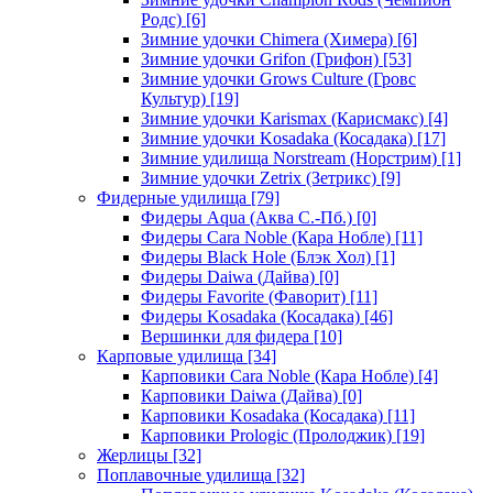
Родс)
[6]
Зимние удочки Chimera (Химера)
[6]
Зимние удочки Grifon (Грифон)
[53]
Зимние удочки Grows Culture (Гровс
Культур)
[19]
Зимние удочки Karismax (Карисмакс)
[4]
Зимние удочки Kosadaka (Косадака)
[17]
Зимние удилища Norstream (Норстрим)
[1]
Зимние удочки Zetrix (Зетрикс)
[9]
Фидерные удилища
[79]
Фидеры Aqua (Аква С.-Пб.)
[0]
Фидеры Cara Noble (Кара Нобле)
[11]
Фидеры Black Hole (Блэк Хол)
[1]
Фидеры Daiwa (Дайва)
[0]
Фидеры Favorite (Фаворит)
[11]
Фидеры Kosadaka (Косадака)
[46]
Вершинки для фидера
[10]
Карповые удилища
[34]
Карповики Cara Noble (Кара Нобле)
[4]
Карповики Daiwa (Дайва)
[0]
Карповики Kosadaka (Косадака)
[11]
Карповики Prologic (Пролоджик)
[19]
Жерлицы
[32]
Поплавочные удилища
[32]