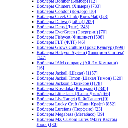
Воблеры Bomber (Бомбер)
[12]
Воблеры Chimera (Химера)
[733]
Воблеры Condor (Кондор)
[16]
Воблеры Creek Chub (Крик Чаб)
[23]
Воблеры Daiwa (Дайва)
[209]
Воблеры Deps (Дэпс)
[245]
Воблеры EverGreen (Эвергрин)
[70]
Воблеры Fishycat (Фишикет)
[508]
Воблеры FLT (ФЛТ)
[46]
Воблеры Grows Culture (Гровс Культур)
[999]
Воблеры Halcyon System (Хальцион Систем)
[147]
Воблеры IAM company (Ай Эм Компани)
[16]
Воблеры Jackall (Шакал)
[1157]
Воблеры Jackall Timon (Шакал Тимон)
[320]
Воблеры Jackson (Джэксон)
[178]
Воблеры Kosadaka (Косадака)
[2345]
Воблеры Little Jack (Литтл Джэк)
[66]
Воблеры LiveTarget (ЛайвТаргет)
[0]
Воблеры Lucky Craft (Лаки Крафт)
[852]
Воблеры Lurefans (Люрфанс)
[23]
Воблеры Megabass (Мегабасс)
[39]
Воблеры MZ Custom Lures (МЗэт Кастом
Люрс)
[30]