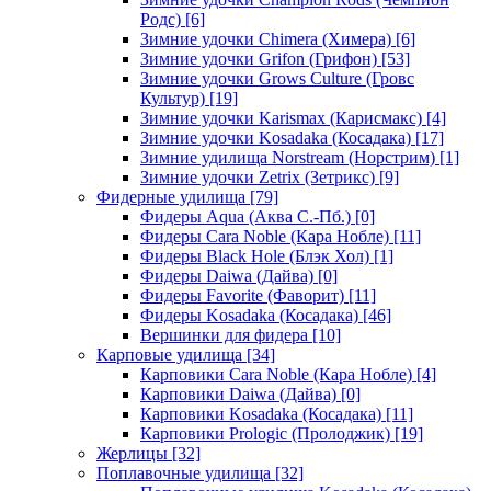
Родс)
[6]
Зимние удочки Chimera (Химера)
[6]
Зимние удочки Grifon (Грифон)
[53]
Зимние удочки Grows Culture (Гровс
Культур)
[19]
Зимние удочки Karismax (Карисмакс)
[4]
Зимние удочки Kosadaka (Косадака)
[17]
Зимние удилища Norstream (Норстрим)
[1]
Зимние удочки Zetrix (Зетрикс)
[9]
Фидерные удилища
[79]
Фидеры Aqua (Аква С.-Пб.)
[0]
Фидеры Cara Noble (Кара Нобле)
[11]
Фидеры Black Hole (Блэк Хол)
[1]
Фидеры Daiwa (Дайва)
[0]
Фидеры Favorite (Фаворит)
[11]
Фидеры Kosadaka (Косадака)
[46]
Вершинки для фидера
[10]
Карповые удилища
[34]
Карповики Cara Noble (Кара Нобле)
[4]
Карповики Daiwa (Дайва)
[0]
Карповики Kosadaka (Косадака)
[11]
Карповики Prologic (Пролоджик)
[19]
Жерлицы
[32]
Поплавочные удилища
[32]