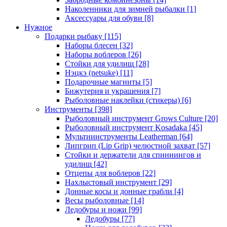
Наколенники для зимней рыбалки
[1]
Аксессуары для обуви
[8]
Нужное
Подарки рыбаку
[115]
Наборы блесен
[32]
Наборы воблеров
[26]
Стойки для удилищ
[28]
Нэцкэ (netsuke)
[11]
Подарочные магниты
[5]
Бижутерия и украшения
[7]
Рыболовные наклейки (стикеры)
[6]
Инструменты
[398]
Рыболовный инструмент Grows Culture
[20]
Рыболовный инструмент Kosadaka
[45]
Мультиинструменты Leatherman
[64]
Липгрип (Lip Grip) челюстной захват
[57]
Стойки и держатели для спиннингов и
удилищ
[42]
Отцепы для воблеров
[22]
Нахлыстовый инструмент
[29]
Донные косы и донные грабли
[4]
Весы рыболовные
[14]
Ледобуры и ножи
[99]
Ледобуры
[77]