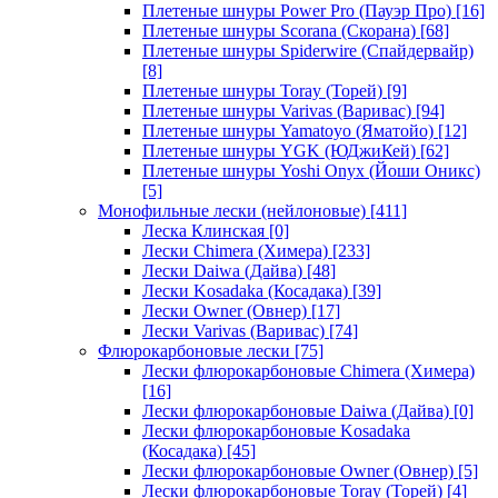
Плетеные шнуры Power Pro (Пауэр Про)
[16]
Плетеные шнуры Scorana (Скорана)
[68]
Плетеные шнуры Spiderwire (Спайдервайр)
[8]
Плетеные шнуры Toray (Торей)
[9]
Плетеные шнуры Varivas (Варивас)
[94]
Плетеные шнуры Yamatoyo (Яматойо)
[12]
Плетеные шнуры YGK (ЮДжиКей)
[62]
Плетеные шнуры Yoshi Onyx (Йоши Оникс)
[5]
Монофильные лески (нейлоновые)
[411]
Леска Клинская
[0]
Лески Chimera (Химера)
[233]
Лески Daiwa (Дайва)
[48]
Лески Kosadaka (Косадака)
[39]
Лески Owner (Овнер)
[17]
Лески Varivas (Варивас)
[74]
Флюрокарбоновые лески
[75]
Лески флюрокарбоновые Chimera (Химера)
[16]
Лески флюрокарбоновые Daiwa (Дайва)
[0]
Лески флюрокарбоновые Kosadaka
(Косадака)
[45]
Лески флюрокарбоновые Owner (Овнер)
[5]
Лески флюрокарбоновые Toray (Торей)
[4]