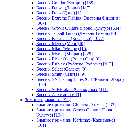
Блесны Condor (Кондор)
[159]
Блесны Daiwa (Дайва)
[147]
Блесны Deps (Дэпс)
[1]
Блесны Extreme Fishing (Экстрим Фишинг)
[367]
Блесны Grows Culture (Гровс Культур)
[634]
Блесны Jackall Timon (Джакал Тимон)
[0]
Блесны Kosadaka (Косадака)
[1077]
Блесны Mepps (Мепс)
[0]
Блесны Miari (Миари)
[15]
Блесны Myran (Мюран)
[229]
Блесны River Old (Ривер Олд)
[0]
Блесны Rublex (Рублекс, Раблекс)
[413]
Блесны Select (Селект)
[0]
Блесны Smith (Смит)
[79]
Блесны SV Fishing Lures (СВ Фишинг Люрс)
[310]
Блесны Solvkroken (Солвкрокен)
[11]
Блесны Алхимовки
[1]
Зимние приманки
[728]
Зимние приманки Chimera (Химера)
[32]
Зимние приманки Grows Culture (Гровс
Культур)
[194]
Зимние приманки Karismax (Каризмакс)
[101]