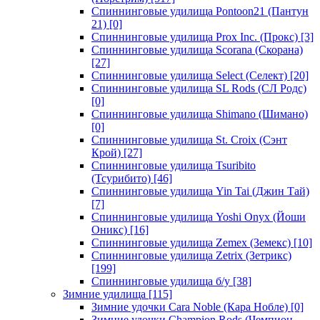
Спиннинговые удилища Pontoon21 (Пантун
21)
[0]
Спиннинговые удилища Prox Inc. (Прокс)
[3]
Спиннинговые удилища Scorana (Скорана)
[27]
Спиннинговые удилища Select (Селект)
[20]
Спиннинговые удилища SL Rods (СЛ Родс)
[0]
Спиннинговые удилища Shimano (Шимано)
[0]
Спиннинговые удилища St. Croix (Сэнт
Крой)
[27]
Спиннинговые удилища Tsuribito
(Тсурибито)
[46]
Спиннинговые удилища Yin Tai (Джин Тай)
[7]
Спиннинговые удилища Yoshi Onyx (Йоши
Оникс)
[16]
Спиннинговые удилища Zemex (Земекс)
[10]
Спиннинговые удилища Zetrix (Зетрикс)
[199]
Спиннинговые удилища б/у
[38]
Зимние удилища
[115]
Зимние удочки Cara Noble (Кара Нобле)
[0]
Зимние удочки Champion Rods (Чемпион