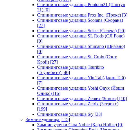
Спиннинговые удилища Pontoon21 (Пантун
21)
[0]
Спиннинговые удилища Prox Inc. (Прокс)
[3]
Спиннинговые удилища Scorana (Скорана)
[27]
Спиннинговые удилища Select (Селект)
[20]
Спиннинговые удилища SL Rods (СЛ Родс)
[0]
Спиннинговые удилища Shimano (Шимано)
[0]
Спиннинговые удилища St. Croix (Сэнт
Крой)
[27]
Спиннинговые удилища Tsuribito
(Тсурибито)
[46]
Спиннинговые удилища Yin Tai (Джин Тай)
[7]
Спиннинговые удилища Yoshi Onyx (Йоши
Оникс)
[16]
Спиннинговые удилища Zemex (Земекс)
[10]
Спиннинговые удилища Zetrix (Зетрикс)
[199]
Спиннинговые удилища б/у
[38]
Зимние удилища
[115]
Зимние удочки Cara Noble (Кара Нобле)
[0]
Зимние удочки Champion Rods (Чемпион