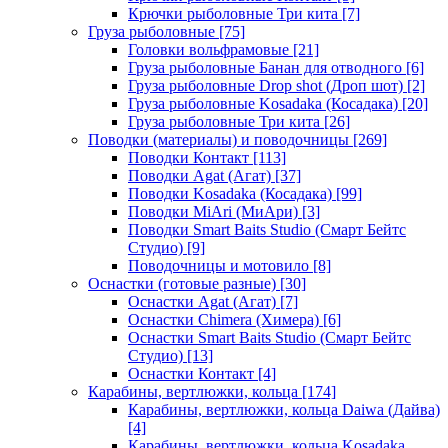
Крючки рыболовные Три кита
[7]
Груза рыболовные
[75]
Головки вольфрамовые
[21]
Груза рыболовные Банан для отводного
[6]
Груза рыболовные Drop shot (Дроп шот)
[2]
Груза рыболовные Kosadaka (Косадака)
[20]
Груза рыболовные Три кита
[26]
Поводки (материалы) и поводочницы
[269]
Поводки Контакт
[113]
Поводки Agat (Агат)
[37]
Поводки Kosadaka (Косадака)
[99]
Поводки MiAri (МиАри)
[3]
Поводки Smart Baits Studio (Смарт Бейтс
Студио)
[9]
Поводочницы и мотовило
[8]
Оснастки (готовые разные)
[30]
Оснастки Agat (Агат)
[7]
Оснастки Chimera (Химера)
[6]
Оснастки Smart Baits Studio (Смарт Бейтс
Студио)
[13]
Оснастки Контакт
[4]
Карабины, вертлюжки, кольца
[174]
Карабины, вертлюжки, кольца Daiwa (Дайва)
[4]
Карабины, вертлюжки, кольца Kosadaka