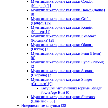
Мультипликаторные катушки Condor
(Кондор)
[1]
Мультипликаторные катушки Daiwa (Дайва)
[0]
Мультипликаторные катушки Grifon
(Грифон)
[5]
Мультипликаторные катушки Konger
(Конгер)
[1]
Мультипликаторные катушки Kosadaka
(Косадака)
[29]
Мультипликаторные катушки Okuma
(Окума)
[2]
Мультипликаторные катушки Penn (Пенн)
[0]
Мультипликаторные катушки Ryobi (Риоби)
[2]
Мультипликаторные катушки Scorana
(Скорана)
[2]
Мультипликаторные катушки Stinger
(Стингер)
[0]
Катушки мультипликаторные Stinger
PowerAge Boat
[0]
Мультипликаторные катушки Shimano
(Шимано)
[33]
Инерционные катушки
[38]