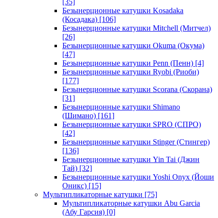
[35]
Безынерционные катушки Kosadaka
(Косадака)
[106]
Безынерционные катушки Mitchell (Митчел)
[26]
Безынерционные катушки Okuma (Окума)
[47]
Безынерционные катушки Penn (Пенн)
[4]
Безынерционные катушки Ryobi (Риоби)
[177]
Безынерционные катушки Scorana (Скорана)
[31]
Безынерционные катушки Shimano
(Шимано)
[161]
Безынерционные катушки SPRO (СПРО)
[42]
Безынерционные катушки Stinger (Стингер)
[136]
Безынерционные катушки Yin Tai (Джин
Тай)
[32]
Безынерционные катушки Yoshi Onyx (Йоши
Оникс)
[15]
Мультипликаторные катушки
[75]
Мультипликаторные катушки Abu Garcia
(Абу Гарсия)
[0]