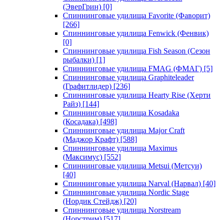
(ЭверГрин)
[0]
Спиннинговые удилища Favorite (Фаворит)
[266]
Спиннинговые удилища Fenwick (Фенвик)
[0]
Спиннинговые удилища Fish Season (Сезон
рыбалки)
[1]
Спиннинговые удилища FMAG (ФМАГ)
[5]
Спиннинговые удилища Graphiteleader
(Графитлидер)
[236]
Спиннинговые удилища Hearty Rise (Херти
Райз)
[144]
Спиннинговые удилища Kosadaka
(Косадака)
[498]
Спиннинговые удилища Major Craft
(Маджор Крафт)
[588]
Спиннинговые удилища Maximus
(Максимус)
[552]
Спиннинговые удилища Metsui (Метсуи)
[40]
Спиннинговые удилища Narval (Нарвал)
[40]
Спиннинговые удилища Nordic Stage
(Нордик Стейдж)
[20]
Спиннинговые удилища Norstream
(Норстрим)
[517]