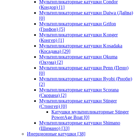
Мультипликаторные катушки Condor
(Кондор)
[1]
Мультипликаторные катушки Daiwa (Дайва)
[0]
Мультипликаторные катушки Grifon
(Грифон)
[5]
Мультипликаторные катушки Konger
(Конгер)
[1]
Мультипликаторные катушки Kosadaka
(Косадака)
[29]
Мультипликаторные катушки Okuma
(Окума)
[2]
Мультипликаторные катушки Penn (Пенн)
[0]
Мультипликаторные катушки Ryobi (Риоби)
[2]
Мультипликаторные катушки Scorana
(Скорана)
[2]
Мультипликаторные катушки Stinger
(Стингер)
[0]
Катушки мультипликаторные Stinger
PowerAge Boat
[0]
Мультипликаторные катушки Shimano
(Шимано)
[33]
Инерционные катушки
[38]