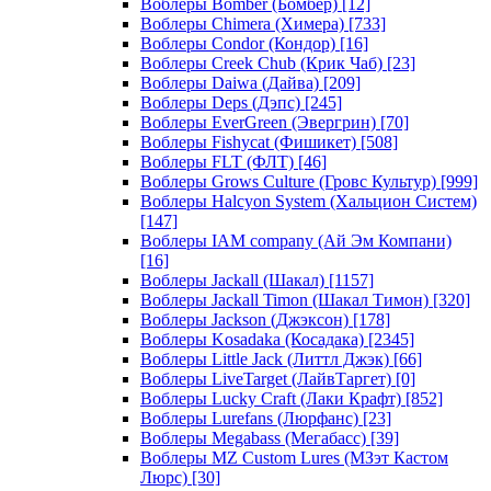
Воблеры Bomber (Бомбер)
[12]
Воблеры Chimera (Химера)
[733]
Воблеры Condor (Кондор)
[16]
Воблеры Creek Chub (Крик Чаб)
[23]
Воблеры Daiwa (Дайва)
[209]
Воблеры Deps (Дэпс)
[245]
Воблеры EverGreen (Эвергрин)
[70]
Воблеры Fishycat (Фишикет)
[508]
Воблеры FLT (ФЛТ)
[46]
Воблеры Grows Culture (Гровс Культур)
[999]
Воблеры Halcyon System (Хальцион Систем)
[147]
Воблеры IAM company (Ай Эм Компани)
[16]
Воблеры Jackall (Шакал)
[1157]
Воблеры Jackall Timon (Шакал Тимон)
[320]
Воблеры Jackson (Джэксон)
[178]
Воблеры Kosadaka (Косадака)
[2345]
Воблеры Little Jack (Литтл Джэк)
[66]
Воблеры LiveTarget (ЛайвТаргет)
[0]
Воблеры Lucky Craft (Лаки Крафт)
[852]
Воблеры Lurefans (Люрфанс)
[23]
Воблеры Megabass (Мегабасс)
[39]
Воблеры MZ Custom Lures (МЗэт Кастом
Люрс)
[30]