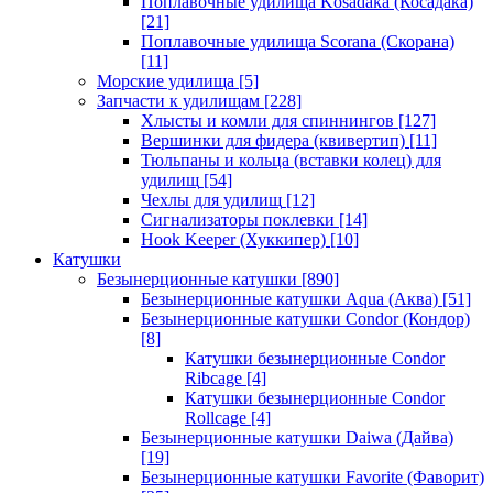
Поплавочные удилища Kosadaka (Косадака)
[21]
Поплавочные удилища Scorana (Скорана)
[11]
Морские удилища
[5]
Запчасти к удилищам
[228]
Хлысты и комли для спиннингов
[127]
Вершинки для фидера (квивертип)
[11]
Тюльпаны и кольца (вставки колец) для
удилищ
[54]
Чехлы для удилищ
[12]
Сигнализаторы поклевки
[14]
Hook Keeper (Хуккипер)
[10]
Катушки
Безынерционные катушки
[890]
Безынерционные катушки Aqua (Аква)
[51]
Безынерционные катушки Condor (Кондор)
[8]
Катушки безынерционные Condor
Ribcage
[4]
Катушки безынерционные Condor
Rollcage
[4]
Безынерционные катушки Daiwa (Дайва)
[19]
Безынерционные катушки Favorite (Фаворит)