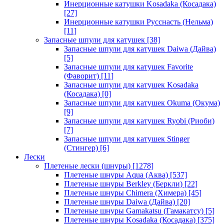
Инерционные катушки Kosadaka (Косадака)
[27]
Инерционные катушки Русснасть (Нельма)
[11]
Запасные шпули для катушек
[38]
Запасные шпули для катушек Daiwa (Дайва)
[5]
Запасные шпули для катушек Favorite
(Фаворит)
[11]
Запасные шпули для катушек Kosadaka
(Косадака)
[0]
Запасные шпули для катушек Okuma (Окума)
[9]
Запасные шпули для катушек Ryobi (Риоби)
[7]
Запасные шпули для катушек Stinger
(Стингер)
[6]
Лески
Плетеные лески (шнуры)
[1278]
Плетеные шнуры Aqua (Аква)
[537]
Плетеные шнуры Berkley (Беркли)
[22]
Плетеные шнуры Chimera (Химера)
[45]
Плетеные шнуры Daiwa (Дайва)
[20]
Плетеные шнуры Gamakatsu (Гамакатсу)
[5]
Плетеные шнуры Kosadaka (Косадака)
[375]