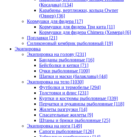
(Косадака)
[134]
Карабины, вертлюжки, кольца Owner
(Овнер)
[36]
Кормушки для фидера
[17]
Кормушки для фидера Три кита
[11]
Кормушки для фидера Chimera (Химера)
[6]
Поплавки
[21]
Силиконовый кембрик рыболовный
[19]
Экипировка
Экипировка на голову
[231]
Банданы рыболовные
[16]
Бейсболки и кепки
[71]
Очки рыболовные
[100]
Шапки и маски (балаклавы)
[44]
Экипировка на тело
[1030]
Футболки и термобелье
[294]
Толстовки и флис
[231]
Куртки и костюмы рыболовные
[339]
Перчатки и рукавицы рыболовные
[118]
Жилеты разгрузки
[14]
Спасательные жилеты
[9]
Штаны и брюки рыболовные
[25]
Экипировка на ноги
[149]
Сапоги рыболовные
[126]
Забродные комбинезоны
[14]