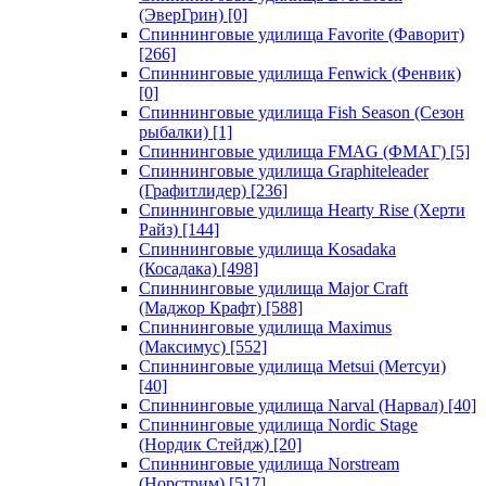
(ЭверГрин)
[0]
Спиннинговые удилища Favorite (Фаворит)
[266]
Спиннинговые удилища Fenwick (Фенвик)
[0]
Спиннинговые удилища Fish Season (Сезон
рыбалки)
[1]
Спиннинговые удилища FMAG (ФМАГ)
[5]
Спиннинговые удилища Graphiteleader
(Графитлидер)
[236]
Спиннинговые удилища Hearty Rise (Херти
Райз)
[144]
Спиннинговые удилища Kosadaka
(Косадака)
[498]
Спиннинговые удилища Major Craft
(Маджор Крафт)
[588]
Спиннинговые удилища Maximus
(Максимус)
[552]
Спиннинговые удилища Metsui (Метсуи)
[40]
Спиннинговые удилища Narval (Нарвал)
[40]
Спиннинговые удилища Nordic Stage
(Нордик Стейдж)
[20]
Спиннинговые удилища Norstream
(Норстрим)
[517]