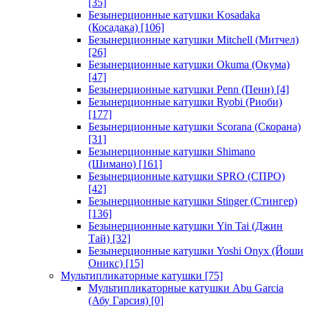
[35]
Безынерционные катушки Kosadaka
(Косадака)
[106]
Безынерционные катушки Mitchell (Митчел)
[26]
Безынерционные катушки Okuma (Окума)
[47]
Безынерционные катушки Penn (Пенн)
[4]
Безынерционные катушки Ryobi (Риоби)
[177]
Безынерционные катушки Scorana (Скорана)
[31]
Безынерционные катушки Shimano
(Шимано)
[161]
Безынерционные катушки SPRO (СПРО)
[42]
Безынерционные катушки Stinger (Стингер)
[136]
Безынерционные катушки Yin Tai (Джин
Тай)
[32]
Безынерционные катушки Yoshi Onyx (Йоши
Оникс)
[15]
Мультипликаторные катушки
[75]
Мультипликаторные катушки Abu Garcia
(Абу Гарсия)
[0]