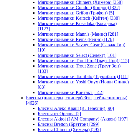
Мягкие приманки Chimera (Химера)
[358]
Мягкие приманки Condor (Кондор)
[322]
Мягкие приманки Grifon (Грифон)
[5]
Мягкие приманки Keitech (Кейтеч)
[338]
Мягкие приманки Kosadaka (Косадака)
[1123]
Мягкие приманки Mann's (Маннс)
[281]
Мягкие приманки Reins (Рейнс)
[176]
Мягкие приманки Savage Gear (Саваж Гир)
[10]
Мягкие приманки Select (Селект)
[101]
Мягкие приманки Trout Pro (Траут Про)
[115]
Мягкие приманки Trout Zone (Траут Зон)
[133]
Мягкие приманки Tsuribito (Тсурибито)
[111]
Мягкие приманки Yoshi Onyx (Йоши Оникс)
[83]
Мягкие приманки Контакт
[142]
Блесны (пилькеры, спинербейты, тейл-спиннеры)
[4626]
Блесны Алекс Краш (В. Терехин)
[90]
Блесны от Орлова
[2]
Блесны Akkoi (I AM Company) (Аккои)
[197]
Блесны Bretton (Брэттон)
[299]
Блесны Chimera (Химера)
[595]