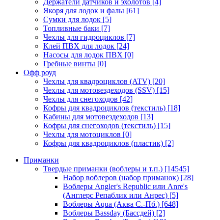
Держатели датчиков и эхолотов
[4]
Якоря для лодок и фалы
[61]
Сумки для лодок
[5]
Топливные баки
[7]
Чехлы для гидроциклов
[7]
Клей ПВХ для лодок
[24]
Насосы для лодок ПВХ
[0]
Гребные винты
[0]
Офф роуд
Чехлы для квадроциклов (ATV)
[20]
Чехлы для мотовездеходов (SSV)
[15]
Чехлы для снегоходов
[42]
Кофры для квадроциклов (текстиль)
[18]
Кабины для мотовездеходов
[13]
Кофры для снегоходов (текстиль)
[15]
Чехлы для мотоциклов
[0]
Кофры для квадроциклов (пластик)
[2]
Приманки
Твердые приманки (воблеры и т.п.)
[14545]
Набор воблеров (набор приманок)
[28]
Воблеры Angler's Republic или Anre's
(Англерс Репаблик или Анрес)
[5]
Воблеры Aqua (Аква С.-Пб.)
[648]
Воблеры Bassday (Бассдей)
[2]