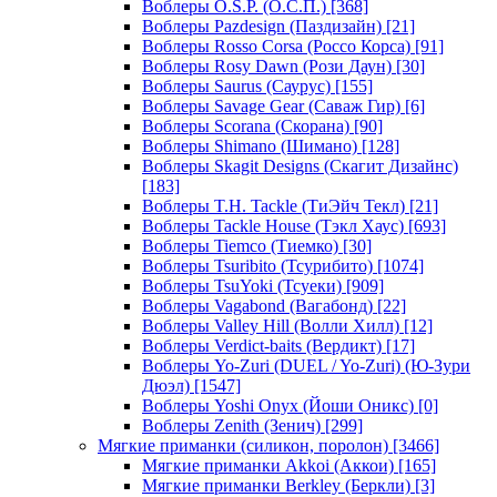
Воблеры O.S.P. (О.С.П.)
[368]
Воблеры Pazdesign (Паздизайн)
[21]
Воблеры Rosso Corsa (Россо Корса)
[91]
Воблеры Rosy Dawn (Рози Даун)
[30]
Воблеры Saurus (Саурус)
[155]
Воблеры Savage Gear (Саваж Гир)
[6]
Воблеры Scorana (Скорана)
[90]
Воблеры Shimano (Шимано)
[128]
Воблеры Skagit Designs (Скагит Дизайнс)
[183]
Воблеры T.H. Tackle (ТиЭйч Текл)
[21]
Воблеры Tackle House (Тэкл Хаус)
[693]
Воблеры Tiemco (Тиемко)
[30]
Воблеры Tsuribito (Тсурибито)
[1074]
Воблеры TsuYoki (Тсуеки)
[909]
Воблеры Vagabond (Вагабонд)
[22]
Воблеры Valley Hill (Волли Хилл)
[12]
Воблеры Verdict-baits (Вердикт)
[17]
Воблеры Yo-Zuri (DUEL / Yo-Zuri) (Ю-Зури
Дюэл)
[1547]
Воблеры Yoshi Onyx (Йоши Оникс)
[0]
Воблеры Zenith (Зенич)
[299]
Мягкие приманки (силикон, поролон)
[3466]
Мягкие приманки Akkoi (Аккои)
[165]
Мягкие приманки Berkley (Беркли)
[3]