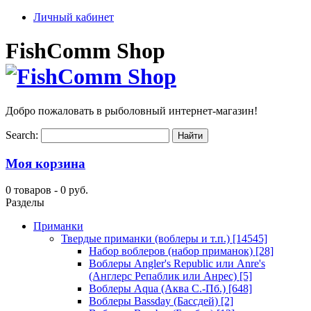
Личный кабинет
FishComm Shop
Добро пожаловать в рыболовный интернет-магазин!
Search:
Моя корзина
0 товаров -
0 руб.
Разделы
Приманки
Твердые приманки (воблеры и т.п.)
[14545]
Набор воблеров (набор приманок)
[28]
Воблеры Angler's Republic или Anre's
(Англерс Репаблик или Анрес)
[5]
Воблеры Aqua (Аква С.-Пб.)
[648]
Воблеры Bassday (Бассдей)
[2]