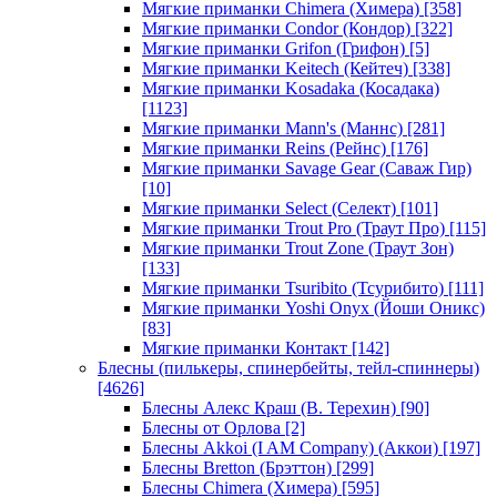
Мягкие приманки Chimera (Химера)
[358]
Мягкие приманки Condor (Кондор)
[322]
Мягкие приманки Grifon (Грифон)
[5]
Мягкие приманки Keitech (Кейтеч)
[338]
Мягкие приманки Kosadaka (Косадака)
[1123]
Мягкие приманки Mann's (Маннс)
[281]
Мягкие приманки Reins (Рейнс)
[176]
Мягкие приманки Savage Gear (Саваж Гир)
[10]
Мягкие приманки Select (Селект)
[101]
Мягкие приманки Trout Pro (Траут Про)
[115]
Мягкие приманки Trout Zone (Траут Зон)
[133]
Мягкие приманки Tsuribito (Тсурибито)
[111]
Мягкие приманки Yoshi Onyx (Йоши Оникс)
[83]
Мягкие приманки Контакт
[142]
Блесны (пилькеры, спинербейты, тейл-спиннеры)
[4626]
Блесны Алекс Краш (В. Терехин)
[90]
Блесны от Орлова
[2]
Блесны Akkoi (I AM Company) (Аккои)
[197]
Блесны Bretton (Брэттон)
[299]
Блесны Chimera (Химера)
[595]