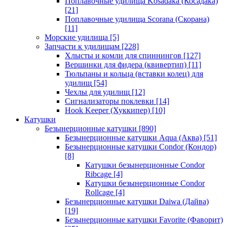
Поплавочные удилища Kosadaka (Косадака)
[21]
Поплавочные удилища Scorana (Скорана)
[11]
Морские удилища
[5]
Запчасти к удилищам
[228]
Хлысты и комли для спиннингов
[127]
Вершинки для фидера (квивертип)
[11]
Тюльпаны и кольца (вставки колец) для
удилищ
[54]
Чехлы для удилищ
[12]
Сигнализаторы поклевки
[14]
Hook Keeper (Хуккипер)
[10]
Катушки
Безынерционные катушки
[890]
Безынерционные катушки Aqua (Аква)
[51]
Безынерционные катушки Condor (Кондор)
[8]
Катушки безынерционные Condor
Ribcage
[4]
Катушки безынерционные Condor
Rollcage
[4]
Безынерционные катушки Daiwa (Дайва)
[19]
Безынерционные катушки Favorite (Фаворит)