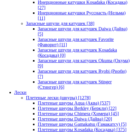
Инерционные катушки Kosadaka (Косадака)
[27]
Инерционные катушки Русснасть (Нельма)
[11]
Запасные шпули для катушек
[38]
Запасные шпули для катушек Daiwa (Дайва)
[5]
Запасные шпули для катушек Favorite
(Фаворит)
[11]
Запасные шпули для катушек Kosadaka
(Косадака)
[0]
Запасные шпули для катушек Okuma (Окума)
[9]
Запасные шпули для катушек Ryobi (Риоби)
[7]
Запасные шпули для катушек Stinger
(Стингер)
[6]
Лески
Плетеные лески (шнуры)
[1278]
Плетеные шнуры Aqua (Аква)
[537]
Плетеные шнуры Berkley (Беркли)
[22]
Плетеные шнуры Chimera (Химера)
[45]
Плетеные шнуры Daiwa (Дайва)
[20]
Плетеные шнуры Gamakatsu (Гамакатсу)
[5]
Плетеные шнуры Kosadaka (Косадака)
[375]