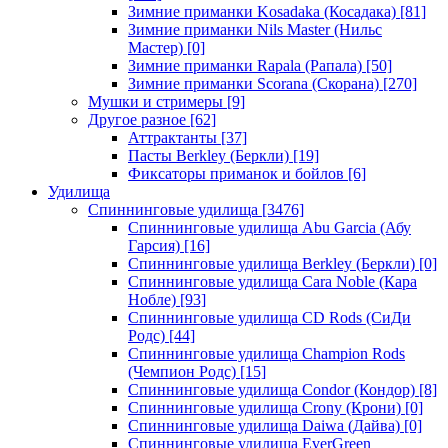
Зимние приманки Kosadaka (Косадака)
[81]
Зимние приманки Nils Master (Нильс
Мастер)
[0]
Зимние приманки Rapala (Рапала)
[50]
Зимние приманки Scorana (Скорана)
[270]
Мушки и стримеры
[9]
Другое разное
[62]
Аттрактанты
[37]
Пасты Berkley (Беркли)
[19]
Фиксаторы приманок и бойлов
[6]
Удилища
Спиннинговые удилища
[3476]
Спиннинговые удилища Abu Garcia (Абу
Гарсия)
[16]
Спиннинговые удилища Berkley (Беркли)
[0]
Спиннинговые удилища Cara Noble (Кара
Нобле)
[93]
Спиннинговые удилища CD Rods (СиДи
Родс)
[44]
Спиннинговые удилища Champion Rods
(Чемпион Родс)
[15]
Спиннинговые удилища Condor (Кондор)
[8]
Спиннинговые удилища Crony (Крони)
[0]
Спиннинговые удилища Daiwa (Дайва)
[0]
Спиннинговые удилища EverGreen