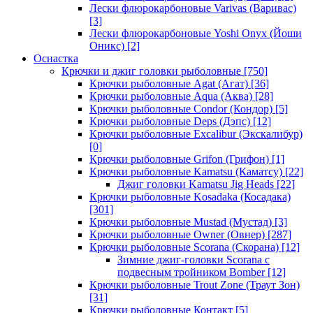
Лески флюрокарбоновые Varivas (Варивас)
[3]
Лески флюрокарбоновые Yoshi Onyx (Йоши
Оникс)
[2]
Оснастка
Крючки и джиг головки рыболовные
[750]
Крючки рыболовные Agat (Агат)
[36]
Крючки рыболовные Aqua (Аква)
[28]
Крючки рыболовные Condor (Кондор)
[5]
Крючки рыболовные Deps (Дэпс)
[12]
Крючки рыболовные Excalibur (Экскалибур)
[0]
Крючки рыболовные Grifon (Грифон)
[1]
Крючки рыболовные Kamatsu (Каматсу)
[22]
Джиг головки Kamatsu Jig Heads
[22]
Крючки рыболовные Kosadaka (Косадака)
[301]
Крючки рыболовные Mustad (Мустад)
[3]
Крючки рыболовные Owner (Овнер)
[287]
Крючки рыболовные Scorana (Скорана)
[12]
Зимние джиг-головки Scorana с
подвесным тройником Bomber
[12]
Крючки рыболовные Trout Zone (Траут Зон)
[31]
Крючки рыболовные Контакт
[5]