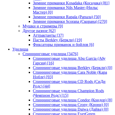
Зимние приманки Kosadaka (Косадака)
[81]
Зимние приманки Nils Master (Нильс
Мастер)
[0]
Зимние приманки Rapala (Рапала)
[50]
Зимние приманки Scorana (Скорана)
[270]
Мушки и стримеры
[9]
Другое разное
[62]
Аттрактанты
[37]
Пасты Berkley (Беркли)
[19]
Фиксаторы приманок и бойлов
[6]
Удилища
Спиннинговые удилища
[3476]
Спиннинговые удилища Abu Garcia (Абу
Гарсия)
[16]
Спиннинговые удилища Berkley (Беркли)
[0]
Спиннинговые удилища Cara Noble (Кара
Нобле)
[93]
Спиннинговые удилища CD Rods (СиДи
Родс)
[44]
Спиннинговые удилища Champion Rods
(Чемпион Родс)
[15]
Спиннинговые удилища Condor (Кондор)
[8]
Спиннинговые удилища Crony (Крони)
[0]
Спиннинговые удилища Daiwa (Дайва)
[0]
Спиннинговые удилища EverGreen