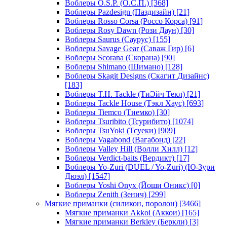
Воблеры O.S.P. (О.С.П.)
[368]
Воблеры Pazdesign (Паздизайн)
[21]
Воблеры Rosso Corsa (Россо Корса)
[91]
Воблеры Rosy Dawn (Рози Даун)
[30]
Воблеры Saurus (Саурус)
[155]
Воблеры Savage Gear (Саваж Гир)
[6]
Воблеры Scorana (Скорана)
[90]
Воблеры Shimano (Шимано)
[128]
Воблеры Skagit Designs (Скагит Дизайнс)
[183]
Воблеры T.H. Tackle (ТиЭйч Текл)
[21]
Воблеры Tackle House (Тэкл Хаус)
[693]
Воблеры Tiemco (Тиемко)
[30]
Воблеры Tsuribito (Тсурибито)
[1074]
Воблеры TsuYoki (Тсуеки)
[909]
Воблеры Vagabond (Вагабонд)
[22]
Воблеры Valley Hill (Волли Хилл)
[12]
Воблеры Verdict-baits (Вердикт)
[17]
Воблеры Yo-Zuri (DUEL / Yo-Zuri) (Ю-Зури
Дюэл)
[1547]
Воблеры Yoshi Onyx (Йоши Оникс)
[0]
Воблеры Zenith (Зенич)
[299]
Мягкие приманки (силикон, поролон)
[3466]
Мягкие приманки Akkoi (Аккои)
[165]
Мягкие приманки Berkley (Беркли)
[3]