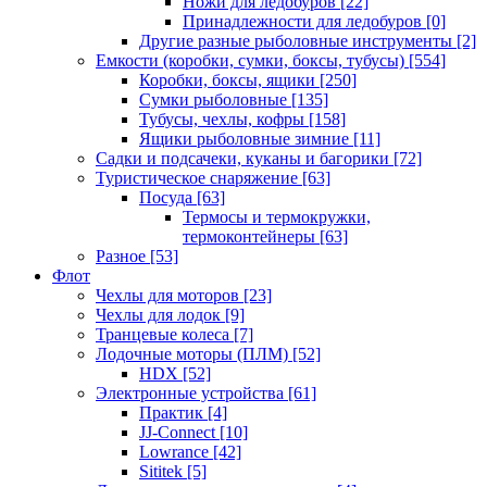
Ножи для ледобуров
[22]
Принадлежности для ледобуров
[0]
Другие разные рыболовные инструменты
[2]
Емкости (коробки, сумки, боксы, тубусы)
[554]
Коробки, боксы, ящики
[250]
Сумки рыболовные
[135]
Тубусы, чехлы, кофры
[158]
Ящики рыболовные зимние
[11]
Садки и подсачеки, куканы и багорики
[72]
Туристическое снаряжение
[63]
Посуда
[63]
Термосы и термокружки,
термоконтейнеры
[63]
Разное
[53]
Флот
Чехлы для моторов
[23]
Чехлы для лодок
[9]
Транцевые колеса
[7]
Лодочные моторы (ПЛМ)
[52]
HDX
[52]
Электронные устройства
[61]
Практик
[4]
JJ-Connect
[10]
Lowrance
[42]
Sititek
[5]