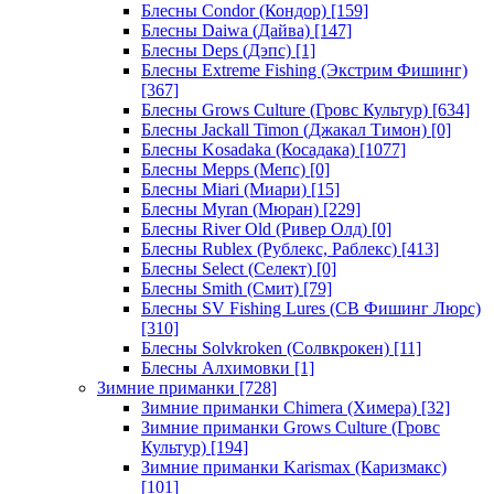
Блесны Condor (Кондор)
[159]
Блесны Daiwa (Дайва)
[147]
Блесны Deps (Дэпс)
[1]
Блесны Extreme Fishing (Экстрим Фишинг)
[367]
Блесны Grows Culture (Гровс Культур)
[634]
Блесны Jackall Timon (Джакал Тимон)
[0]
Блесны Kosadaka (Косадака)
[1077]
Блесны Mepps (Мепс)
[0]
Блесны Miari (Миари)
[15]
Блесны Myran (Мюран)
[229]
Блесны River Old (Ривер Олд)
[0]
Блесны Rublex (Рублекс, Раблекс)
[413]
Блесны Select (Селект)
[0]
Блесны Smith (Смит)
[79]
Блесны SV Fishing Lures (СВ Фишинг Люрс)
[310]
Блесны Solvkroken (Солвкрокен)
[11]
Блесны Алхимовки
[1]
Зимние приманки
[728]
Зимние приманки Chimera (Химера)
[32]
Зимние приманки Grows Culture (Гровс
Культур)
[194]
Зимние приманки Karismax (Каризмакс)
[101]