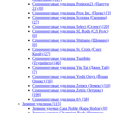
Спиннинговые удилища Pontoon21 (Пантун
21)
[0]
Спиннинговые удилища Prox Inc. (Прокс)
[3]
Спиннинговые удилища Scorana (Скорана)
[27]
Спиннинговые удилища Select (Селект)
[20]
Спиннинговые удилища SL Rods (СЛ Родс)
[0]
Спиннинговые удилища Shimano (Шимано)
[0]
Спиннинговые удилища St. Croix (Сэнт
Крой)
[27]
Спиннинговые удилища Tsuribito
(Тсурибито)
[46]
Спиннинговые удилища Yin Tai (Джин Тай)
[7]
Спиннинговые удилища Yoshi Onyx (Йоши
Оникс)
[16]
Спиннинговые удилища Zemex (Земекс)
[10]
Спиннинговые удилища Zetrix (Зетрикс)
[199]
Спиннинговые удилища б/у
[38]
Зимние удилища
[115]
Зимние удочки Cara Noble (Кара Нобле)
[0]
Зимние удочки Champion Rods (Чемпион