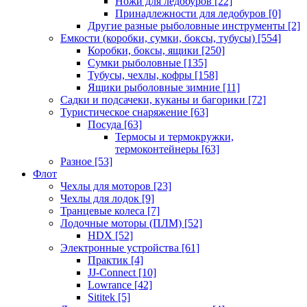
Ножи для ледобуров
[22]
Принадлежности для ледобуров
[0]
Другие разные рыболовные инструменты
[2]
Емкости (коробки, сумки, боксы, тубусы)
[554]
Коробки, боксы, ящики
[250]
Сумки рыболовные
[135]
Тубусы, чехлы, кофры
[158]
Ящики рыболовные зимние
[11]
Садки и подсачеки, куканы и багорики
[72]
Туристическое снаряжение
[63]
Посуда
[63]
Термосы и термокружки,
термоконтейнеры
[63]
Разное
[53]
Флот
Чехлы для моторов
[23]
Чехлы для лодок
[9]
Транцевые колеса
[7]
Лодочные моторы (ПЛМ)
[52]
HDX
[52]
Электронные устройства
[61]
Практик
[4]
JJ-Connect
[10]
Lowrance
[42]
Sititek
[5]