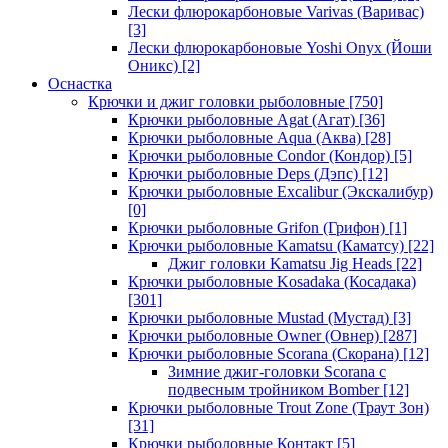
Лески флюрокарбоновые Varivas (Варивас)
[3]
Лески флюрокарбоновые Yoshi Onyx (Йоши
Оникс)
[2]
Оснастка
Крючки и джиг головки рыболовные
[750]
Крючки рыболовные Agat (Агат)
[36]
Крючки рыболовные Aqua (Аква)
[28]
Крючки рыболовные Condor (Кондор)
[5]
Крючки рыболовные Deps (Дэпс)
[12]
Крючки рыболовные Excalibur (Экскалибур)
[0]
Крючки рыболовные Grifon (Грифон)
[1]
Крючки рыболовные Kamatsu (Каматсу)
[22]
Джиг головки Kamatsu Jig Heads
[22]
Крючки рыболовные Kosadaka (Косадака)
[301]
Крючки рыболовные Mustad (Мустад)
[3]
Крючки рыболовные Owner (Овнер)
[287]
Крючки рыболовные Scorana (Скорана)
[12]
Зимние джиг-головки Scorana с
подвесным тройником Bomber
[12]
Крючки рыболовные Trout Zone (Траут Зон)
[31]
Крючки рыболовные Контакт
[5]