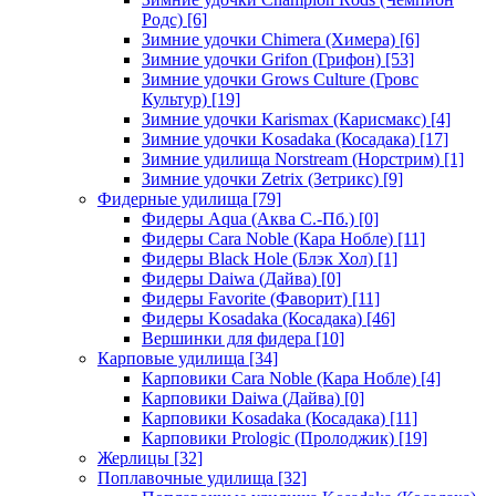
Родс)
[6]
Зимние удочки Chimera (Химера)
[6]
Зимние удочки Grifon (Грифон)
[53]
Зимние удочки Grows Culture (Гровс
Культур)
[19]
Зимние удочки Karismax (Карисмакс)
[4]
Зимние удочки Kosadaka (Косадака)
[17]
Зимние удилища Norstream (Норстрим)
[1]
Зимние удочки Zetrix (Зетрикс)
[9]
Фидерные удилища
[79]
Фидеры Aqua (Аква С.-Пб.)
[0]
Фидеры Cara Noble (Кара Нобле)
[11]
Фидеры Black Hole (Блэк Хол)
[1]
Фидеры Daiwa (Дайва)
[0]
Фидеры Favorite (Фаворит)
[11]
Фидеры Kosadaka (Косадака)
[46]
Вершинки для фидера
[10]
Карповые удилища
[34]
Карповики Cara Noble (Кара Нобле)
[4]
Карповики Daiwa (Дайва)
[0]
Карповики Kosadaka (Косадака)
[11]
Карповики Prologic (Пролоджик)
[19]
Жерлицы
[32]
Поплавочные удилища
[32]