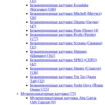
[35]
Безынерционные катушки Kosadaka
(Косадака)
[106]
Безынерционные катушки Mitchell (Митчел)
[26]
Безынерционные катушки Okuma (Окума)
[47]
Безынерционные катушки Penn (Пенн)
[4]
Безынерционные катушки Ryobi (Риоби)
[177]
Безынерционные катушки Scorana (Скорана)
[31]
Безынерционные катушки Shimano
(Шимано)
[161]
Безынерционные катушки SPRO (СПРО)
[42]
Безынерционные катушки Stinger (Стингер)
[136]
Безынерционные катушки Yin Tai (Джин
Тай)
[32]
Безынерционные катушки Yoshi Onyx (Йоши
Оникс)
[15]
Мультипликаторные катушки
[75]
Мультипликаторные катушки Abu Garcia
(Абу Гарсия)
[0]