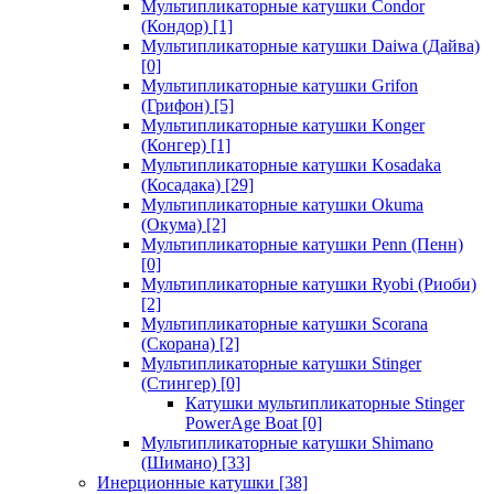
Мультипликаторные катушки Condor
(Кондор)
[1]
Мультипликаторные катушки Daiwa (Дайва)
[0]
Мультипликаторные катушки Grifon
(Грифон)
[5]
Мультипликаторные катушки Konger
(Конгер)
[1]
Мультипликаторные катушки Kosadaka
(Косадака)
[29]
Мультипликаторные катушки Okuma
(Окума)
[2]
Мультипликаторные катушки Penn (Пенн)
[0]
Мультипликаторные катушки Ryobi (Риоби)
[2]
Мультипликаторные катушки Scorana
(Скорана)
[2]
Мультипликаторные катушки Stinger
(Стингер)
[0]
Катушки мультипликаторные Stinger
PowerAge Boat
[0]
Мультипликаторные катушки Shimano
(Шимано)
[33]
Инерционные катушки
[38]