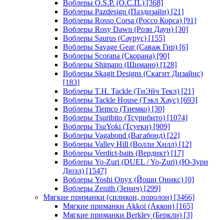
Воблеры O.S.P. (О.С.П.)
[368]
Воблеры Pazdesign (Паздизайн)
[21]
Воблеры Rosso Corsa (Россо Корса)
[91]
Воблеры Rosy Dawn (Рози Даун)
[30]
Воблеры Saurus (Саурус)
[155]
Воблеры Savage Gear (Саваж Гир)
[6]
Воблеры Scorana (Скорана)
[90]
Воблеры Shimano (Шимано)
[128]
Воблеры Skagit Designs (Скагит Дизайнс)
[183]
Воблеры T.H. Tackle (ТиЭйч Текл)
[21]
Воблеры Tackle House (Тэкл Хаус)
[693]
Воблеры Tiemco (Тиемко)
[30]
Воблеры Tsuribito (Тсурибито)
[1074]
Воблеры TsuYoki (Тсуеки)
[909]
Воблеры Vagabond (Вагабонд)
[22]
Воблеры Valley Hill (Волли Хилл)
[12]
Воблеры Verdict-baits (Вердикт)
[17]
Воблеры Yo-Zuri (DUEL / Yo-Zuri) (Ю-Зури
Дюэл)
[1547]
Воблеры Yoshi Onyx (Йоши Оникс)
[0]
Воблеры Zenith (Зенич)
[299]
Мягкие приманки (силикон, поролон)
[3466]
Мягкие приманки Akkoi (Аккои)
[165]
Мягкие приманки Berkley (Беркли)
[3]