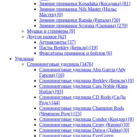
Зимние приманки Kosadaka (Косадака)
[81]
Зимние приманки Nils Master (Нильс
Мастер)
[0]
Зимние приманки Rapala (Рапала)
[50]
Зимние приманки Scorana (Скорана)
[270]
Мушки и стримеры
[9]
Другое разное
[62]
Аттрактанты
[37]
Пасты Berkley (Беркли)
[19]
Фиксаторы приманок и бойлов
[6]
Удилища
Спиннинговые удилища
[3476]
Спиннинговые удилища Abu Garcia (Абу
Гарсия)
[16]
Спиннинговые удилища Berkley (Беркли)
[0]
Спиннинговые удилища Cara Noble (Кара
Нобле)
[93]
Спиннинговые удилища CD Rods (СиДи
Родс)
[44]
Спиннинговые удилища Champion Rods
(Чемпион Родс)
[15]
Спиннинговые удилища Condor (Кондор)
[8]
Спиннинговые удилища Crony (Крони)
[0]
Спиннинговые удилища Daiwa (Дайва)
[0]
Спиннинговые удилища EverGreen