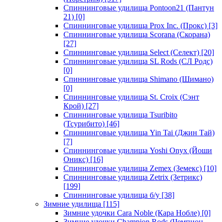
Спиннинговые удилища Pontoon21 (Пантун
21)
[0]
Спиннинговые удилища Prox Inc. (Прокс)
[3]
Спиннинговые удилища Scorana (Скорана)
[27]
Спиннинговые удилища Select (Селект)
[20]
Спиннинговые удилища SL Rods (СЛ Родс)
[0]
Спиннинговые удилища Shimano (Шимано)
[0]
Спиннинговые удилища St. Croix (Сэнт
Крой)
[27]
Спиннинговые удилища Tsuribito
(Тсурибито)
[46]
Спиннинговые удилища Yin Tai (Джин Тай)
[7]
Спиннинговые удилища Yoshi Onyx (Йоши
Оникс)
[16]
Спиннинговые удилища Zemex (Земекс)
[10]
Спиннинговые удилища Zetrix (Зетрикс)
[199]
Спиннинговые удилища б/у
[38]
Зимние удилища
[115]
Зимние удочки Cara Noble (Кара Нобле)
[0]
Зимние удочки Champion Rods (Чемпион