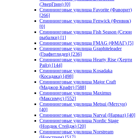
(ЭверГрин)
[0]
Спиннинговые удилища Favorite (Фаворит)
[266]
Спиннинговые удилища Fenwick (Фенвик)
[0]
Спиннинговые удилища Fish Season (Сезон
рыбалки)
[1]
Спиннинговые удилища FMAG (ФМАГ)
[5]
Спиннинговые удилища Graphiteleader
(Графитлидер)
[236]
Спиннинговые удилища Hearty Rise (Херти
Райз)
[144]
Спиннинговые удилища Kosadaka
(Косадака)
[498]
Спиннинговые удилища Major Craft
(Маджор Крафт)
[588]
Спиннинговые удилища Maximus
(Максимус)
[552]
Спиннинговые удилища Metsui (Метсуи)
[40]
Спиннинговые удилища Narval (Нарвал)
[40]
Спиннинговые удилища Nordic Stage
(Нордик Стейдж)
[20]
Спиннинговые удилища Norstream
(Норстрим)
[517]