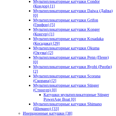
Мультипликаторные катушки Condor
(Кондор)
[1]
Мультипликаторные катушки Daiwa (Дайва)
[0]
Мультипликаторные катушки Grifon
(Грифон)
[5]
Мультипликаторные катушки Konger
(Конгер)
[1]
Мультипликаторные катушки Kosadaka
(Косадака)
[29]
Мультипликаторные катушки Okuma
(Окума)
[2]
Мультипликаторные катушки Penn (Пенн)
[0]
Мультипликаторные катушки Ryobi (Риоби)
[2]
Мультипликаторные катушки Scorana
(Скорана)
[2]
Мультипликаторные катушки Stinger
(Стингер)
[0]
Катушки мультипликаторные Stinger
PowerAge Boat
[0]
Мультипликаторные катушки Shimano
(Шимано)
[33]
Инерционные катушки
[38]