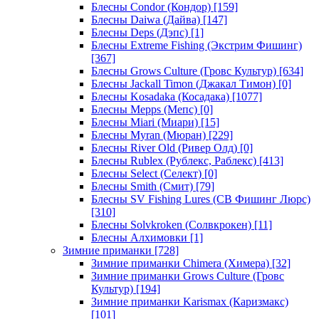
Блесны Condor (Кондор)
[159]
Блесны Daiwa (Дайва)
[147]
Блесны Deps (Дэпс)
[1]
Блесны Extreme Fishing (Экстрим Фишинг)
[367]
Блесны Grows Culture (Гровс Культур)
[634]
Блесны Jackall Timon (Джакал Тимон)
[0]
Блесны Kosadaka (Косадака)
[1077]
Блесны Mepps (Мепс)
[0]
Блесны Miari (Миари)
[15]
Блесны Myran (Мюран)
[229]
Блесны River Old (Ривер Олд)
[0]
Блесны Rublex (Рублекс, Раблекс)
[413]
Блесны Select (Селект)
[0]
Блесны Smith (Смит)
[79]
Блесны SV Fishing Lures (СВ Фишинг Люрс)
[310]
Блесны Solvkroken (Солвкрокен)
[11]
Блесны Алхимовки
[1]
Зимние приманки
[728]
Зимние приманки Chimera (Химера)
[32]
Зимние приманки Grows Culture (Гровс
Культур)
[194]
Зимние приманки Karismax (Каризмакс)
[101]