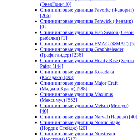
(ЭверГрин)
[0]
Спиннинговые удилища Favorite (Фаворит)
[266]
Спиннинговые удилища Fenwick (Фенвик)
[0]
Спиннинговые удилища Fish Season (Сезон
рыбалки)
[1]
Спиннинговые удилища FMAG (ФМАГ)
[5]
Спиннинговые удилища Graphiteleader
(Графитлидер)
[236]
Спиннинговые удилища Hearty Rise (Херти
Райз)
[144]
Спиннинговые удилища Kosadaka
(Косадака)
[498]
Спиннинговые удилища Major Craft
(Маджор Крафт)
[588]
Спиннинговые удилища Maximus
(Максимус)
[552]
Спиннинговые удилища Metsui (Метсуи)
[40]
Спиннинговые удилища Narval (Нарвал)
[40]
Спиннинговые удилища Nordic Stage
(Нордик Стейдж)
[20]
Спиннинговые удилища Norstream
(Норстрим)
[517]