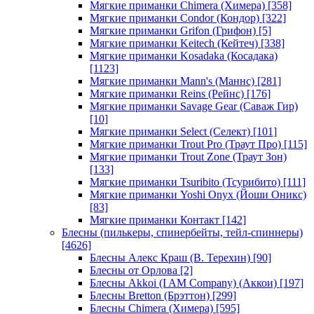
Мягкие приманки Chimera (Химера)
[358]
Мягкие приманки Condor (Кондор)
[322]
Мягкие приманки Grifon (Грифон)
[5]
Мягкие приманки Keitech (Кейтеч)
[338]
Мягкие приманки Kosadaka (Косадака)
[1123]
Мягкие приманки Mann's (Маннс)
[281]
Мягкие приманки Reins (Рейнс)
[176]
Мягкие приманки Savage Gear (Саваж Гир)
[10]
Мягкие приманки Select (Селект)
[101]
Мягкие приманки Trout Pro (Траут Про)
[115]
Мягкие приманки Trout Zone (Траут Зон)
[133]
Мягкие приманки Tsuribito (Тсурибито)
[111]
Мягкие приманки Yoshi Onyx (Йоши Оникс)
[83]
Мягкие приманки Контакт
[142]
Блесны (пилькеры, спинербейты, тейл-спиннеры)
[4626]
Блесны Алекс Краш (В. Терехин)
[90]
Блесны от Орлова
[2]
Блесны Akkoi (I AM Company) (Аккои)
[197]
Блесны Bretton (Брэттон)
[299]
Блесны Chimera (Химера)
[595]