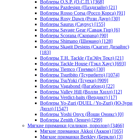
Воблеры O.S.P. (О.С.П.)
[368]
Воблеры Pazdesign (Паздизайн)
[21]
Воблеры Rosso Corsa (Россо Корса)
[91]
Воблеры Rosy Dawn (Рози Даун)
[30]
Воблеры Saurus (Саурус)
[155]
Воблеры Savage Gear (Саваж Гир)
[6]
Воблеры Scorana (Скорана)
[90]
Воблеры Shimano (Шимано)
[128]
Воблеры Skagit Designs (Скагит Дизайнс)
[183]
Воблеры T.H. Tackle (ТиЭйч Текл)
[21]
Воблеры Tackle House (Тэкл Хаус)
[693]
Воблеры Tiemco (Тиемко)
[30]
Воблеры Tsuribito (Тсурибито)
[1074]
Воблеры TsuYoki (Тсуеки)
[909]
Воблеры Vagabond (Вагабонд)
[22]
Воблеры Valley Hill (Волли Хилл)
[12]
Воблеры Verdict-baits (Вердикт)
[17]
Воблеры Yo-Zuri (DUEL / Yo-Zuri) (Ю-Зури
Дюэл)
[1547]
Воблеры Yoshi Onyx (Йоши Оникс)
[0]
Воблеры Zenith (Зенич)
[299]
Мягкие приманки (силикон, поролон)
[3466]
Мягкие приманки Akkoi (Аккои)
[165]
Мягкие приманки Berkley (Беркли)
[3]