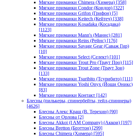
Мягкие приманки Chimera (Химера)
[358]
Мягкие приманки Condor (Кондор)
[322]
Мягкие приманки Grifon (Грифон)
[5]
Мягкие приманки Keitech (Кейтеч)
[338]
Мягкие приманки Kosadaka (Косадака)
[1123]
Мягкие приманки Mann's (Маннс)
[281]
Мягкие приманки Reins (Рейнс)
[176]
Мягкие приманки Savage Gear (Саваж Гир)
[10]
Мягкие приманки Select (Селект)
[101]
Мягкие приманки Trout Pro (Траут Про)
[115]
Мягкие приманки Trout Zone (Траут Зон)
[133]
Мягкие приманки Tsuribito (Тсурибито)
[111]
Мягкие приманки Yoshi Onyx (Йоши Оникс)
[83]
Мягкие приманки Контакт
[142]
Блесны (пилькеры, спинербейты, тейл-спиннеры)
[4626]
Блесны Алекс Краш (В. Терехин)
[90]
Блесны от Орлова
[2]
Блесны Akkoi (I AM Company) (Аккои)
[197]
Блесны Bretton (Брэттон)
[299]
Блесны Chimera (Химера)
[595]