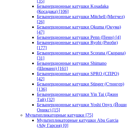
[35]
Безынерционные катушки Kosadaka
(Косадака)
[106]
Безынерционные катушки Mitchell (Митчел)
[26]
Безынерционные катушки Okuma (Окума)
[47]
Безынерционные катушки Penn (Пенн)
[4]
Безынерционные катушки Ryobi (Риоби)
[177]
Безынерционные катушки Scorana (Скорана)
[31]
Безынерционные катушки Shimano
(Шимано)
[161]
Безынерционные катушки SPRO (СПРО)
[42]
Безынерционные катушки Stinger (Стингер)
[136]
Безынерционные катушки Yin Tai (Джин
Тай)
[32]
Безынерционные катушки Yoshi Onyx (Йоши
Оникс)
[15]
Мультипликаторные катушки
[75]
Мультипликаторные катушки Abu Garcia
(Абу Гарсия)
[0]