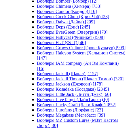
Воблеры Bomber (Бомбер)
[12]
Воблеры Chimera (Химера)
[733]
Воблеры Condor (Кондор)
[16]
Воблеры Creek Chub (Крик Чаб)
[23]
Воблеры Daiwa (Дайва)
[209]
Воблеры Deps (Дэпс)
[245]
Воблеры EverGreen (Эвергрин)
[70]
Воблеры Fishycat (Фишикет)
[508]
Воблеры FLT (ФЛТ)
[46]
Воблеры Grows Culture (Гровс Культур)
[999]
Воблеры Halcyon System (Хальцион Систем)
[147]
Воблеры IAM company (Ай Эм Компани)
[16]
Воблеры Jackall (Шакал)
[1157]
Воблеры Jackall Timon (Шакал Тимон)
[320]
Воблеры Jackson (Джэксон)
[178]
Воблеры Kosadaka (Косадака)
[2345]
Воблеры Little Jack (Литтл Джэк)
[66]
Воблеры LiveTarget (ЛайвТаргет)
[0]
Воблеры Lucky Craft (Лаки Крафт)
[852]
Воблеры Lurefans (Люрфанс)
[23]
Воблеры Megabass (Мегабасс)
[39]
Воблеры MZ Custom Lures (МЗэт Кастом
Люрс)
[30]