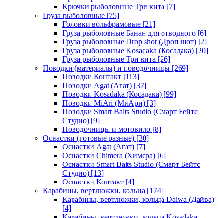
Крючки рыболовные Три кита
[7]
Груза рыболовные
[75]
Головки вольфрамовые
[21]
Груза рыболовные Банан для отводного
[6]
Груза рыболовные Drop shot (Дроп шот)
[2]
Груза рыболовные Kosadaka (Косадака)
[20]
Груза рыболовные Три кита
[26]
Поводки (материалы) и поводочницы
[269]
Поводки Контакт
[113]
Поводки Agat (Агат)
[37]
Поводки Kosadaka (Косадака)
[99]
Поводки MiAri (МиАри)
[3]
Поводки Smart Baits Studio (Смарт Бейтс
Студио)
[9]
Поводочницы и мотовило
[8]
Оснастки (готовые разные)
[30]
Оснастки Agat (Агат)
[7]
Оснастки Chimera (Химера)
[6]
Оснастки Smart Baits Studio (Смарт Бейтс
Студио)
[13]
Оснастки Контакт
[4]
Карабины, вертлюжки, кольца
[174]
Карабины, вертлюжки, кольца Daiwa (Дайва)
[4]
Карабины, вертлюжки, кольца Kosadaka