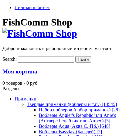
Личный кабинет
FishComm Shop
Добро пожаловать в рыболовный интернет-магазин!
Search:
Моя корзина
0 товаров -
0 руб.
Разделы
Приманки
Твердые приманки (воблеры и т.п.)
[14545]
Набор воблеров (набор приманок)
[28]
Воблеры Angler's Republic или Anre's
(Англерс Репаблик или Анрес)
[5]
Воблеры Aqua (Аква С.-Пб.)
[648]
Воблеры Bassday (Бассдей)
[2]