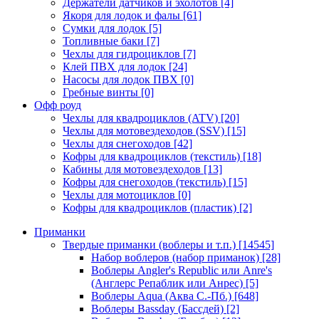
Держатели датчиков и эхолотов
[4]
Якоря для лодок и фалы
[61]
Сумки для лодок
[5]
Топливные баки
[7]
Чехлы для гидроциклов
[7]
Клей ПВХ для лодок
[24]
Насосы для лодок ПВХ
[0]
Гребные винты
[0]
Офф роуд
Чехлы для квадроциклов (ATV)
[20]
Чехлы для мотовездеходов (SSV)
[15]
Чехлы для снегоходов
[42]
Кофры для квадроциклов (текстиль)
[18]
Кабины для мотовездеходов
[13]
Кофры для снегоходов (текстиль)
[15]
Чехлы для мотоциклов
[0]
Кофры для квадроциклов (пластик)
[2]
Приманки
Твердые приманки (воблеры и т.п.)
[14545]
Набор воблеров (набор приманок)
[28]
Воблеры Angler's Republic или Anre's
(Англерс Репаблик или Анрес)
[5]
Воблеры Aqua (Аква С.-Пб.)
[648]
Воблеры Bassday (Бассдей)
[2]