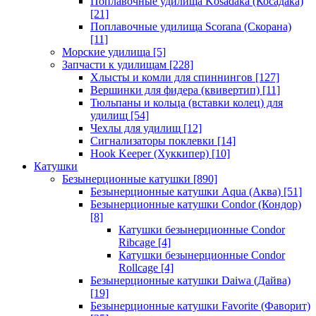
Поплавочные удилища Kosadaka (Косадака)
[21]
Поплавочные удилища Scorana (Скорана)
[11]
Морские удилища
[5]
Запчасти к удилищам
[228]
Хлысты и комли для спиннингов
[127]
Вершинки для фидера (квивертип)
[11]
Тюльпаны и кольца (вставки колец) для
удилищ
[54]
Чехлы для удилищ
[12]
Сигнализаторы поклевки
[14]
Hook Keeper (Хуккипер)
[10]
Катушки
Безынерционные катушки
[890]
Безынерционные катушки Aqua (Аква)
[51]
Безынерционные катушки Condor (Кондор)
[8]
Катушки безынерционные Condor
Ribcage
[4]
Катушки безынерционные Condor
Rollcage
[4]
Безынерционные катушки Daiwa (Дайва)
[19]
Безынерционные катушки Favorite (Фаворит)