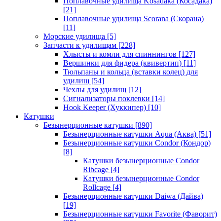
Поплавочные удилища Kosadaka (Косадака)
[21]
Поплавочные удилища Scorana (Скорана)
[11]
Морские удилища
[5]
Запчасти к удилищам
[228]
Хлысты и комли для спиннингов
[127]
Вершинки для фидера (квивертип)
[11]
Тюльпаны и кольца (вставки колец) для
удилищ
[54]
Чехлы для удилищ
[12]
Сигнализаторы поклевки
[14]
Hook Keeper (Хуккипер)
[10]
Катушки
Безынерционные катушки
[890]
Безынерционные катушки Aqua (Аква)
[51]
Безынерционные катушки Condor (Кондор)
[8]
Катушки безынерционные Condor
Ribcage
[4]
Катушки безынерционные Condor
Rollcage
[4]
Безынерционные катушки Daiwa (Дайва)
[19]
Безынерционные катушки Favorite (Фаворит)