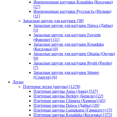
Инерционные катушки Kosadaka (Косадака)
[27]
Инерционные катушки Русснасть (Нельма)
[11]
Запасные шпули для катушек
[38]
Запасные шпули для катушек Daiwa (Дайва)
[5]
Запасные шпули для катушек Favorite
(Фаворит)
[11]
Запасные шпули для катушек Kosadaka
(Косадака)
[0]
Запасные шпули для катушек Okuma (Окума)
[9]
Запасные шпули для катушек Ryobi (Риоби)
[7]
Запасные шпули для катушек Stinger
(Стингер)
[6]
Лески
Плетеные лески (шнуры)
[1278]
Плетеные шнуры Aqua (Аква)
[537]
Плетеные шнуры Berkley (Беркли)
[22]
Плетеные шнуры Chimera (Химера)
[45]
Плетеные шнуры Daiwa (Дайва)
[20]
Плетеные шнуры Gamakatsu (Гамакатсу)
[5]
Плетеные шнуры Kosadaka (Косадака)
[375]