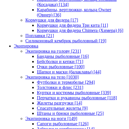
(Косадака)
[134]
Карабины, вертлюжки, кольца Owner
(Овнер)
[36]
Кормушки для фидера
[17]
Кормушки для фидера Три кита
[11]
Кормушки для фидера Chimera (Химера)
[6]
Поплавки
[21]
Силиконовый кембрик рыболовный
[19]
Экипировка
Экипировка на голову
[231]
Банданы рыболовные
[16]
Бейсболки и кепки
[71]
Очки рыболовные
[100]
Шапки и маски (балаклавы)
[44]
Экипировка на тело
[1030]
Футболки и термобелье
[294]
Толстовки и флис
[231]
Куртки и костюмы рыболовные
[339]
Перчатки и рукавицы рыболовные
[118]
Жилеты разгрузки
[14]
Спасательные жилеты
[9]
Штаны и брюки рыболовные
[25]
Экипировка на ноги
[149]
Сапоги рыболовные
[126]
Забродные комбинезоны
[14]