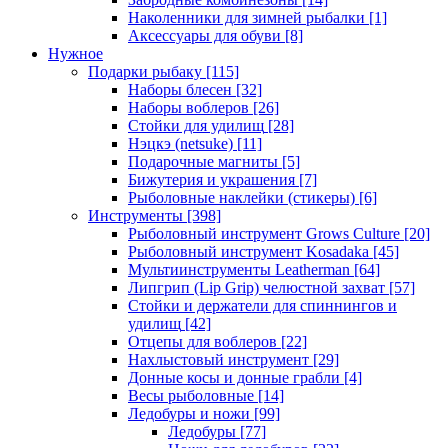
Наколенники для зимней рыбалки
[1]
Аксессуары для обуви
[8]
Нужное
Подарки рыбаку
[115]
Наборы блесен
[32]
Наборы воблеров
[26]
Стойки для удилищ
[28]
Нэцкэ (netsuke)
[11]
Подарочные магниты
[5]
Бижутерия и украшения
[7]
Рыболовные наклейки (стикеры)
[6]
Инструменты
[398]
Рыболовный инструмент Grows Culture
[20]
Рыболовный инструмент Kosadaka
[45]
Мультиинструменты Leatherman
[64]
Липгрип (Lip Grip) челюстной захват
[57]
Стойки и держатели для спиннингов и
удилищ
[42]
Отцепы для воблеров
[22]
Нахлыстовый инструмент
[29]
Донные косы и донные грабли
[4]
Весы рыболовные
[14]
Ледобуры и ножи
[99]
Ледобуры
[77]