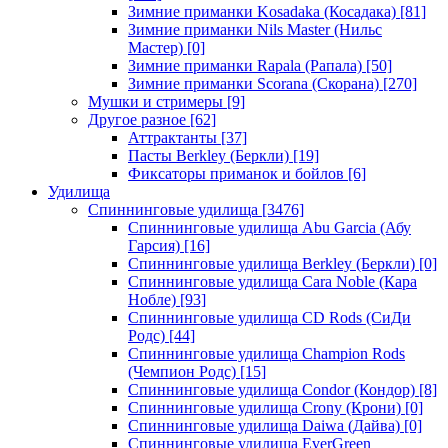
Зимние приманки Kosadaka (Косадака)
[81]
Зимние приманки Nils Master (Нильс
Мастер)
[0]
Зимние приманки Rapala (Рапала)
[50]
Зимние приманки Scorana (Скорана)
[270]
Мушки и стримеры
[9]
Другое разное
[62]
Аттрактанты
[37]
Пасты Berkley (Беркли)
[19]
Фиксаторы приманок и бойлов
[6]
Удилища
Спиннинговые удилища
[3476]
Спиннинговые удилища Abu Garcia (Абу
Гарсия)
[16]
Спиннинговые удилища Berkley (Беркли)
[0]
Спиннинговые удилища Cara Noble (Кара
Нобле)
[93]
Спиннинговые удилища CD Rods (СиДи
Родс)
[44]
Спиннинговые удилища Champion Rods
(Чемпион Родс)
[15]
Спиннинговые удилища Condor (Кондор)
[8]
Спиннинговые удилища Crony (Крони)
[0]
Спиннинговые удилища Daiwa (Дайва)
[0]
Спиннинговые удилища EverGreen