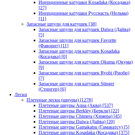
Инерционные катушки Kosadaka (Косадака)
[27]
Инерционные катушки Русснасть (Нельма)
[11]
Запасные шпули для катушек
[38]
Запасные шпули для катушек Daiwa (Дайва)
[5]
Запасные шпули для катушек Favorite
(Фаворит)
[11]
Запасные шпули для катушек Kosadaka
(Косадака)
[0]
Запасные шпули для катушек Okuma (Окума)
[9]
Запасные шпули для катушек Ryobi (Риоби)
[7]
Запасные шпули для катушек Stinger
(Стингер)
[6]
Лески
Плетеные лески (шнуры)
[1278]
Плетеные шнуры Aqua (Аква)
[537]
Плетеные шнуры Berkley (Беркли)
[22]
Плетеные шнуры Chimera (Химера)
[45]
Плетеные шнуры Daiwa (Дайва)
[20]
Плетеные шнуры Gamakatsu (Гамакатсу)
[5]
Плетеные шнуры Kosadaka (Косадака)
[375]