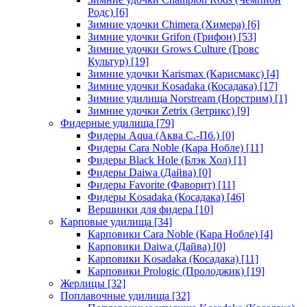
Родс)
[6]
Зимние удочки Chimera (Химера)
[6]
Зимние удочки Grifon (Грифон)
[53]
Зимние удочки Grows Culture (Гровс
Культур)
[19]
Зимние удочки Karismax (Карисмакс)
[4]
Зимние удочки Kosadaka (Косадака)
[17]
Зимние удилища Norstream (Норстрим)
[1]
Зимние удочки Zetrix (Зетрикс)
[9]
Фидерные удилища
[79]
Фидеры Aqua (Аква С.-Пб.)
[0]
Фидеры Cara Noble (Кара Нобле)
[11]
Фидеры Black Hole (Блэк Хол)
[1]
Фидеры Daiwa (Дайва)
[0]
Фидеры Favorite (Фаворит)
[11]
Фидеры Kosadaka (Косадака)
[46]
Вершинки для фидера
[10]
Карповые удилища
[34]
Карповики Cara Noble (Кара Нобле)
[4]
Карповики Daiwa (Дайва)
[0]
Карповики Kosadaka (Косадака)
[11]
Карповики Prologic (Пролоджик)
[19]
Жерлицы
[32]
Поплавочные удилища
[32]