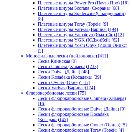
Плетеные шнуры Power Pro (Пауэр Про)
[16]
Плетеные шнуры Scorana (Скорана)
[68]
Плетеные шнуры Spiderwire (Спайдервайр)
[8]
Плетеные шнуры Toray (Торей)
[9]
Плетеные шнуры Varivas (Варивас)
[94]
Плетеные шнуры Yamatoyo (Яматойо)
[12]
Плетеные шнуры YGK (ЮДжиКей)
[62]
Плетеные шнуры Yoshi Onyx (Йоши Оникс)
[5]
Монофильные лески (нейлоновые)
[411]
Леска Клинская
[0]
Лески Chimera (Химера)
[233]
Лески Daiwa (Дайва)
[48]
Лески Kosadaka (Косадака)
[39]
Лески Owner (Овнер)
[17]
Лески Varivas (Варивас)
[74]
Флюрокарбоновые лески
[75]
Лески флюрокарбоновые Chimera (Химера)
[16]
Лески флюрокарбоновые Daiwa (Дайва)
[0]
Лески флюрокарбоновые Kosadaka
(Косадака)
[45]
Лески флюрокарбоновые Owner (Овнер)
[5]
Лески флюрокарбоновые Toray (Торей)
[4]