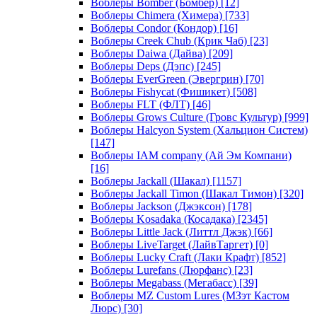
Воблеры Bomber (Бомбер)
[12]
Воблеры Chimera (Химера)
[733]
Воблеры Condor (Кондор)
[16]
Воблеры Creek Chub (Крик Чаб)
[23]
Воблеры Daiwa (Дайва)
[209]
Воблеры Deps (Дэпс)
[245]
Воблеры EverGreen (Эвергрин)
[70]
Воблеры Fishycat (Фишикет)
[508]
Воблеры FLT (ФЛТ)
[46]
Воблеры Grows Culture (Гровс Культур)
[999]
Воблеры Halcyon System (Хальцион Систем)
[147]
Воблеры IAM company (Ай Эм Компани)
[16]
Воблеры Jackall (Шакал)
[1157]
Воблеры Jackall Timon (Шакал Тимон)
[320]
Воблеры Jackson (Джэксон)
[178]
Воблеры Kosadaka (Косадака)
[2345]
Воблеры Little Jack (Литтл Джэк)
[66]
Воблеры LiveTarget (ЛайвТаргет)
[0]
Воблеры Lucky Craft (Лаки Крафт)
[852]
Воблеры Lurefans (Люрфанс)
[23]
Воблеры Megabass (Мегабасс)
[39]
Воблеры MZ Custom Lures (МЗэт Кастом
Люрс)
[30]