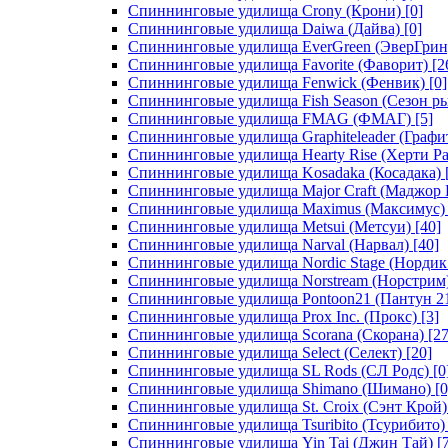
Спиннинговые удилища Crony (Крони)
[0]
Спиннинговые удилища Daiwa (Дайва)
[0]
Спиннинговые удилища EverGreen (ЭверГрин
Спиннинговые удилища Favorite (Фаворит)
[2
Спиннинговые удилища Fenwick (Фенвик)
[0]
Спиннинговые удилища Fish Season (Сезон р
Спиннинговые удилища FMAG (ФМАГ)
[5]
Спиннинговые удилища Graphiteleader (Графи
Спиннинговые удилища Hearty Rise (Херти Ра
Спиннинговые удилища Kosadaka (Косадака)
Спиннинговые удилища Major Craft (Маджор 
Спиннинговые удилища Maximus (Максимус)
Спиннинговые удилища Metsui (Метсуи)
[40]
Спиннинговые удилища Narval (Нарвал)
[40]
Спиннинговые удилища Nordic Stage (Нордик
Спиннинговые удилища Norstream (Норстрим
Спиннинговые удилища Pontoon21 (Пантун 2
Спиннинговые удилища Prox Inc. (Прокс)
[3]
Спиннинговые удилища Scorana (Скорана)
[27
Спиннинговые удилища Select (Селект)
[20]
Спиннинговые удилища SL Rods (СЛ Родс)
[0
Спиннинговые удилища Shimano (Шимано)
[0
Спиннинговые удилища St. Croix (Сэнт Крой)
Спиннинговые удилища Tsuribito (Тсурибито)
Спиннинговые удилища Yin Tai (Джин Тай)
[7