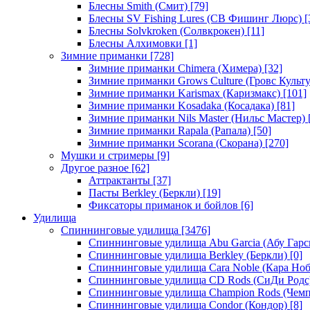
Блесны Smith (Смит)
[79]
Блесны SV Fishing Lures (СВ Фишинг Люрс)
[
Блесны Solvkroken (Солвкрокен)
[11]
Блесны Алхимовки
[1]
Зимние приманки
[728]
Зимние приманки Chimera (Химера)
[32]
Зимние приманки Grows Culture (Гровс Культу
Зимние приманки Karismax (Каризмакс)
[101]
Зимние приманки Kosadaka (Косадака)
[81]
Зимние приманки Nils Master (Нильс Мастер)
Зимние приманки Rapala (Рапала)
[50]
Зимние приманки Scorana (Скорана)
[270]
Мушки и стримеры
[9]
Другое разное
[62]
Аттрактанты
[37]
Пасты Berkley (Беркли)
[19]
Фиксаторы приманок и бойлов
[6]
Удилища
Спиннинговые удилища
[3476]
Спиннинговые удилища Abu Garcia (Абу Гарс
Спиннинговые удилища Berkley (Беркли)
[0]
Спиннинговые удилища Cara Noble (Кара Ноб
Спиннинговые удилища CD Rods (СиДи Родс
Спиннинговые удилища Champion Rods (Чемп
Спиннинговые удилища Condor (Кондор)
[8]