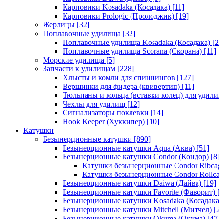
Карповики Kosadaka (Косадака)
[11]
Карповики Prologic (Пролоджик)
[19]
Жерлицы
[32]
Поплавочные удилища
[32]
Поплавочные удилища Kosadaka (Косадака)
[2
Поплавочные удилища Scorana (Скорана)
[11]
Морские удилища
[5]
Запчасти к удилищам
[228]
Хлысты и комли для спиннингов
[127]
Вершинки для фидера (квивертип)
[11]
Тюльпаны и кольца (вставки колец) для удил
Чехлы для удилищ
[12]
Сигнализаторы поклевки
[14]
Hook Keeper (Хуккипер)
[10]
Катушки
Безынерционные катушки
[890]
Безынерционные катушки Aqua (Аква)
[51]
Безынерционные катушки Condor (Кондор)
[8
Катушки безынерционные Condor Ribca
Катушки безынерционные Condor Rollc
Безынерционные катушки Daiwa (Дайва)
[19]
Безынерционные катушки Favorite (Фаворит)
[
Безынерционные катушки Kosadaka (Косадака
Безынерционные катушки Mitchell (Митчел)
[2
Безынерционные катушки Okuma (Окума)
[47