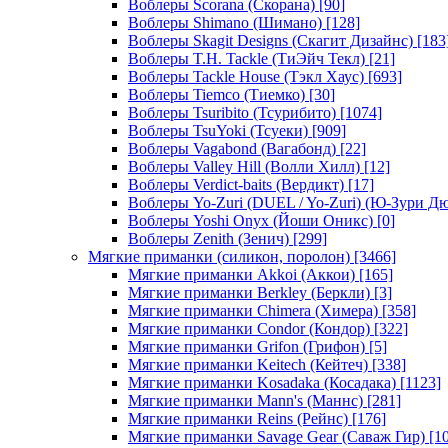
Воблеры Scorana (Скорана)
[90]
Воблеры Shimano (Шимано)
[128]
Воблеры Skagit Designs (Скагит Дизайнс)
[183
Воблеры T.H. Tackle (ТиЭйч Текл)
[21]
Воблеры Tackle House (Тэкл Хаус)
[693]
Воблеры Tiemco (Тиемко)
[30]
Воблеры Tsuribito (Тсурибито)
[1074]
Воблеры TsuYoki (Тсуеки)
[909]
Воблеры Vagabond (Вагабонд)
[22]
Воблеры Valley Hill (Волли Хилл)
[12]
Воблеры Verdict-baits (Вердикт)
[17]
Воблеры Yo-Zuri (DUEL / Yo-Zuri) (Ю-Зури Д
Воблеры Yoshi Onyx (Йоши Оникс)
[0]
Воблеры Zenith (Зенич)
[299]
Мягкие приманки (силикон, поролон)
[3466]
Мягкие приманки Akkoi (Аккои)
[165]
Мягкие приманки Berkley (Беркли)
[3]
Мягкие приманки Chimera (Химера)
[358]
Мягкие приманки Condor (Кондор)
[322]
Мягкие приманки Grifon (Грифон)
[5]
Мягкие приманки Keitech (Кейтеч)
[338]
Мягкие приманки Kosadaka (Косадака)
[1123]
Мягкие приманки Mann's (Маннс)
[281]
Мягкие приманки Reins (Рейнс)
[176]
Мягкие приманки Savage Gear (Саваж Гир)
[10