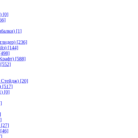
)
[0]
66]
ыбалки)
[1]
тлидер)
[236]
йз)
[144]
[498]
Крафт)
[588]
[552]
 Стейдж)
[20]
)
[517]
1)
[0]
]
]
]
[27]
[46]
]