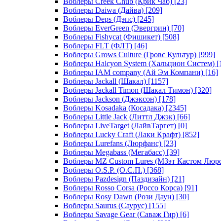
Воблеры Creek Chub (Крик Чаб)
[23]
Воблеры Daiwa (Дайва)
[209]
Воблеры Deps (Дэпс)
[245]
Воблеры EverGreen (Эвергрин)
[70]
Воблеры Fishycat (Фишикет)
[508]
Воблеры FLT (ФЛТ)
[46]
Воблеры Grows Culture (Гровс Культур)
[999]
Воблеры Halcyon System (Хальцион Систем)
[
Воблеры IAM company (Ай Эм Компани)
[16]
Воблеры Jackall (Шакал)
[1157]
Воблеры Jackall Timon (Шакал Тимон)
[320]
Воблеры Jackson (Джэксон)
[178]
Воблеры Kosadaka (Косадака)
[2345]
Воблеры Little Jack (Литтл Джэк)
[66]
Воблеры LiveTarget (ЛайвТаргет)
[0]
Воблеры Lucky Craft (Лаки Крафт)
[852]
Воблеры Lurefans (Люрфанс)
[23]
Воблеры Megabass (Мегабасс)
[39]
Воблеры MZ Custom Lures (МЗэт Кастом Люр
Воблеры O.S.P. (О.С.П.)
[368]
Воблеры Pazdesign (Паздизайн)
[21]
Воблеры Rosso Corsa (Россо Корса)
[91]
Воблеры Rosy Dawn (Рози Даун)
[30]
Воблеры Saurus (Саурус)
[155]
Воблеры Savage Gear (Саваж Гир)
[6]