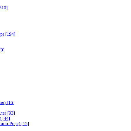
310]
р)
[194]
[0]
ия)
[16]
ле)
[93]
)
[44]
ион Родс)
[15]