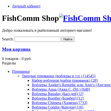
Личный кабинет
FishComm Shop
Добро пожаловать в рыболовный интернет-магазин!
Search:
Моя корзина
0 товаров -
0 руб.
Разделы
Приманки
Твердые приманки (воблеры и т.п.)
[14545]
Набор воблеров (набор приманок)
[28]
Воблеры Angler's Republic или Anre's (Англер
Воблеры Aqua (Аква С.-Пб.)
[648]
Воблеры Bassday (Бассдей)
[2]
Воблеры Bomber (Бомбер)
[12]
Воблеры Chimera (Химера)
[733]
Воблеры Condor (Кондор)
[16]