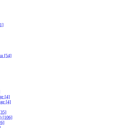
1]
ищ
[54]
]
ge
[4]
age
[4]
35]
)
[106]
6]
]