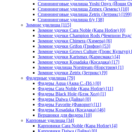
Спиннинговые удилища Yoshi Onyx (Йоши О
Спиннинговые удилища Zemex (Земекс)
[10]
Спиннинговые удилища Zetrix (Зетрикс)
[199]
Спиннинговые удилища б/у
[38]
Зимние удилища
[115]
Зимние удочки Cara Noble (Кара Нобле)
[0]
Зимние удочки Champion Rods (Чемпион Родс
Зимние удочки Chimera (Химера)
[6]
Зимние удочки Grifon (Грифон)
[53]
Зимние удочки Grows Culture (Гровс Культур)
Зимние удочки Karismax (Карисмакс)
[4]
Зимние удочки Kosadaka (Косадака)
[17]
Зимние удилища Norstream (Норстрим)
[1]
Зимние удочки Zetrix (Зетрикс)
[9]
Фидерные удилища
[79]
Фидеры Aqua (Аква С.-Пб.)
[0]
Фидеры Cara Noble (Кара Нобле)
[11]
Фидеры Black Hole (Блэк Хол)
[1]
Фидеры Daiwa (Дайва)
[0]
Фидеры Favorite (Фаворит)
[11]
Фидеры Kosadaka (Косадака)
[46]
Вершинки для фидера
[10]
Карповые удилища
[34]
Карповики Cara Noble (Кара Нобле)
[4]
Карповики Daiwa (Дайва)
[0]