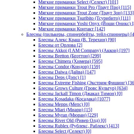
Мягкие приманки Select (Селект)
[101]
Мягкие приманки Trout Pro (Траут Про)
[115]
Мягкие приманки Trout Zone (Траут Зон)
[133]
Мягкие приманки Tsuribito (Тсурибито)
[111]
Мягкие приманки Yoshi Onyx (Йоши Оникс)
[
Мягкие приманки Контакт
[142]
Блесны (пилькеры, спинербейты, тейл-спиннеры)
[4
Блесны Алекс Краш (В. Терехин)
[90]
Блесны от Орлова
[2]
Блесны Akkoi (I AM Company) (Аккои)
[197]
Блесны Bretton (Брэттон)
[299]
Блесны Chimera (Химера)
[595]
Блесны Condor (Кондор)
[159]
Блесны Daiwa (Дайва)
[147]
Блесны Deps (Дэпс)
[1]
Блесны Extreme Fishing (Экстрим Фишинг)
[36
Блесны Grows Culture (Гровс Культур)
[634]
Блесны Jackall Timon (Джакал Тимон)
[0]
Блесны Kosadaka (Косадака)
[1077]
Блесны Mepps (Мепс)
[0]
Блесны Miari (Миари)
[15]
Блесны Myran (Мюран)
[229]
Блесны River Old (Ривер Олд)
[0]
Блесны Rublex (Рублекс, Раблекс)
[413]
Блесны Select (Селект)
[0]