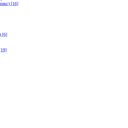
никс)
[16]
)
[6]
[19]