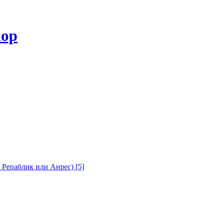
с Репаблик или Анрес)
[5]