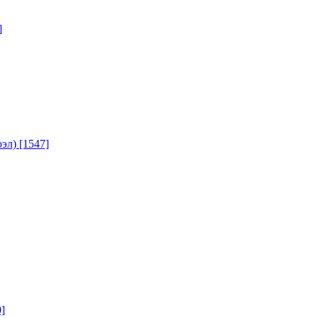
]
юэл)
[1547]
]