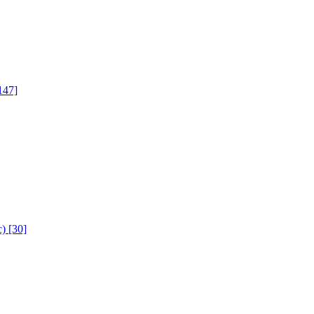
147]
с)
[30]