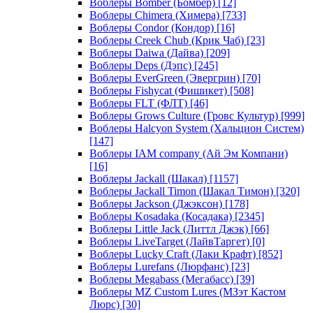
Воблеры Bomber (Бомбер)
[12]
Воблеры Chimera (Химера)
[733]
Воблеры Condor (Кондор)
[16]
Воблеры Creek Chub (Крик Чаб)
[23]
Воблеры Daiwa (Дайва)
[209]
Воблеры Deps (Дэпс)
[245]
Воблеры EverGreen (Эвергрин)
[70]
Воблеры Fishycat (Фишикет)
[508]
Воблеры FLT (ФЛТ)
[46]
Воблеры Grows Culture (Гровс Культур)
[999]
Воблеры Halcyon System (Хальцион Систем)
[147]
Воблеры IAM company (Ай Эм Компани)
[16]
Воблеры Jackall (Шакал)
[1157]
Воблеры Jackall Timon (Шакал Тимон)
[320]
Воблеры Jackson (Джэксон)
[178]
Воблеры Kosadaka (Косадака)
[2345]
Воблеры Little Jack (Литтл Джэк)
[66]
Воблеры LiveTarget (ЛайвТаргет)
[0]
Воблеры Lucky Craft (Лаки Крафт)
[852]
Воблеры Lurefans (Люрфанс)
[23]
Воблеры Megabass (Мегабасс)
[39]
Воблеры MZ Custom Lures (МЗэт Кастом
Люрс)
[30]