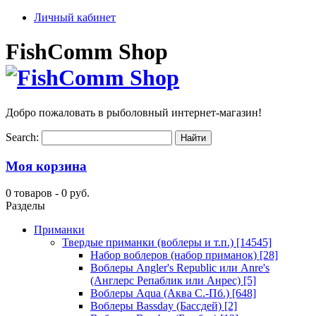
Личный кабинет
FishComm Shop
Добро пожаловать в рыболовный интернет-магазин!
Search:
Моя корзина
0 товаров -
0 руб.
Разделы
Приманки
Твердые приманки (воблеры и т.п.)
[14545]
Набор воблеров (набор приманок)
[28]
Воблеры Angler's Republic или Anre's
(Англерс Репаблик или Анрес)
[5]
Воблеры Aqua (Аква С.-Пб.)
[648]
Воблеры Bassday (Бассдей)
[2]