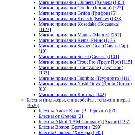
Мягкие приманки Chimera (Химера)
[358]
Мягкие приманки Condor (Кондор)
[322]
Мягкие приманки Grifon (Грифон)
[5]
Мягкие приманки Keitech (Кейтеч)
[338]
Мягкие приманки Kosadaka (Косадака)
[1123]
Мягкие приманки Mann's (Маннс)
[281]
Мягкие приманки Reins (Рейнс)
[176]
Мягкие приманки Savage Gear (Саваж Гир)
[10]
Мягкие приманки Select (Селект)
[101]
Мягкие приманки Trout Pro (Траут Про)
[115]
Мягкие приманки Trout Zone (Траут Зон)
[133]
Мягкие приманки Tsuribito (Тсурибито)
[111]
Мягкие приманки Yoshi Onyx (Йоши Оникс)
[83]
Мягкие приманки Контакт
[142]
Блесны (пилькеры, спинербейты, тейл-спиннеры)
[4626]
Блесны Алекс Краш (В. Терехин)
[90]
Блесны от Орлова
[2]
Блесны Akkoi (I AM Company) (Аккои)
[197]
Блесны Bretton (Брэттон)
[299]
Блесны Chimera (Химера)
[595]