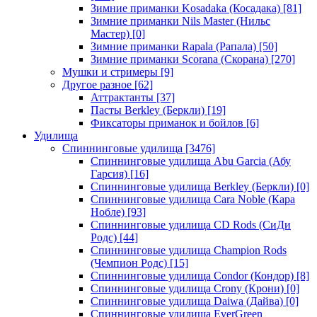
Зимние приманки Kosadaka (Косадака)
[81]
Зимние приманки Nils Master (Нильс
Мастер)
[0]
Зимние приманки Rapala (Рапала)
[50]
Зимние приманки Scorana (Скорана)
[270]
Мушки и стримеры
[9]
Другое разное
[62]
Аттрактанты
[37]
Пасты Berkley (Беркли)
[19]
Фиксаторы приманок и бойлов
[6]
Удилища
Спиннинговые удилища
[3476]
Спиннинговые удилища Abu Garcia (Абу
Гарсия)
[16]
Спиннинговые удилища Berkley (Беркли)
[0]
Спиннинговые удилища Cara Noble (Кара
Нобле)
[93]
Спиннинговые удилища CD Rods (СиДи
Родс)
[44]
Спиннинговые удилища Champion Rods
(Чемпион Родс)
[15]
Спиннинговые удилища Condor (Кондор)
[8]
Спиннинговые удилища Crony (Крони)
[0]
Спиннинговые удилища Daiwa (Дайва)
[0]
Спиннинговые удилища EverGreen