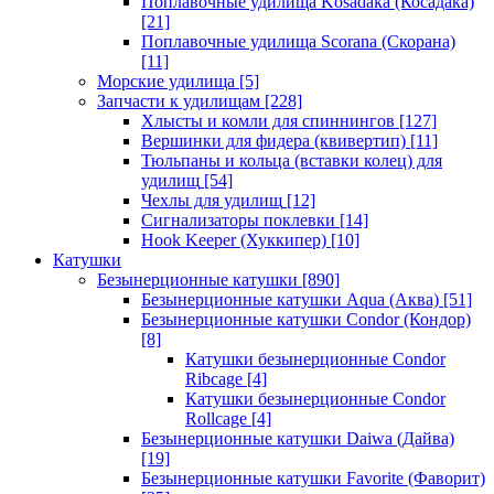
Поплавочные удилища Kosadaka (Косадака)
[21]
Поплавочные удилища Scorana (Скорана)
[11]
Морские удилища
[5]
Запчасти к удилищам
[228]
Хлысты и комли для спиннингов
[127]
Вершинки для фидера (квивертип)
[11]
Тюльпаны и кольца (вставки колец) для
удилищ
[54]
Чехлы для удилищ
[12]
Сигнализаторы поклевки
[14]
Hook Keeper (Хуккипер)
[10]
Катушки
Безынерционные катушки
[890]
Безынерционные катушки Aqua (Аква)
[51]
Безынерционные катушки Condor (Кондор)
[8]
Катушки безынерционные Condor
Ribcage
[4]
Катушки безынерционные Condor
Rollcage
[4]
Безынерционные катушки Daiwa (Дайва)
[19]
Безынерционные катушки Favorite (Фаворит)