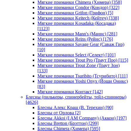
Мягкие приманки Chimera (Химера)
[358]
Мягкие приманки Condor (Кондор)
[322]
Мягкие приманки Grifon (Грифон)
[5]
Мягкие приманки Keitech (Кейтеч)
[338]
Мягкие приманки Kosadaka (Косадака)
[1123]
Мягкие приманки Mann's (Маннс)
[281]
Мягкие приманки Reins (Рейнс)
[176]
Мягкие приманки Savage Gear (Саваж Гир)
[10]
Мягкие приманки Select (Селект)
[101]
Мягкие приманки Trout Pro (Траут Про)
[115]
Мягкие приманки Trout Zone (Траут Зон)
[133]
Мягкие приманки Tsuribito (Тсурибито)
[111]
Мягкие приманки Yoshi Onyx (Йоши Оникс)
[83]
Мягкие приманки Контакт
[142]
Блесны (пилькеры, спинербейты, тейл-спиннеры)
[4626]
Блесны Алекс Краш (В. Терехин)
[90]
Блесны от Орлова
[2]
Блесны Akkoi (I AM Company) (Аккои)
[197]
Блесны Bretton (Брэттон)
[299]
Блесны Chimera (Химера)
[595]