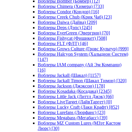
Воблеры Bomber (Бомбер)
[12]
Воблеры Chimera (Химера)
[733]
Воблеры Condor (Кондор)
[16]
Воблеры Creek Chub (Крик Чаб)
[23]
Воблеры Daiwa (Дайва)
[209]
Воблеры Deps (Дэпс)
[245]
Воблеры EverGreen (Эвергрин)
[70]
Воблеры Fishycat (Фишикет)
[508]
Воблеры FLT (ФЛТ)
[46]
Воблеры Grows Culture (Гровс Культур)
[999]
Воблеры Halcyon System (Хальцион Систем)
[147]
Воблеры IAM company (Ай Эм Компани)
[16]
Воблеры Jackall (Шакал)
[1157]
Воблеры Jackall Timon (Шакал Тимон)
[320]
Воблеры Jackson (Джэксон)
[178]
Воблеры Kosadaka (Косадака)
[2345]
Воблеры Little Jack (Литтл Джэк)
[66]
Воблеры LiveTarget (ЛайвТаргет)
[0]
Воблеры Lucky Craft (Лаки Крафт)
[852]
Воблеры Lurefans (Люрфанс)
[23]
Воблеры Megabass (Мегабасс)
[39]
Воблеры MZ Custom Lures (МЗэт Кастом
Люрс)
[30]