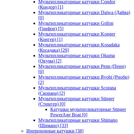
Мультипликаторные катушки Condor
(Кондор)
[1]
Мультипликаторные катушки Daiwa (Дайва)
[0]
Мультипликаторные катушки Grifon
(Грифон)
[5]
Мультипликаторные катушки Konger
(Конгер)
[1]
Мультипликаторные катушки Kosadaka
(Косадака)
[29]
Мультипликаторные катушки Okuma
(Окума)
[2]
Мультипликаторные катушки Penn (Пенн)
[0]
Мультипликаторные катушки Ryobi (Риоби)
[2]
Мультипликаторные катушки Scorana
(Скорана)
[2]
Мультипликаторные катушки Stinger
(Стингер)
[0]
Катушки мультипликаторные Stinger
PowerAge Boat
[0]
Мультипликаторные катушки Shimano
(Шимано)
[33]
Инерционные катушки
[38]