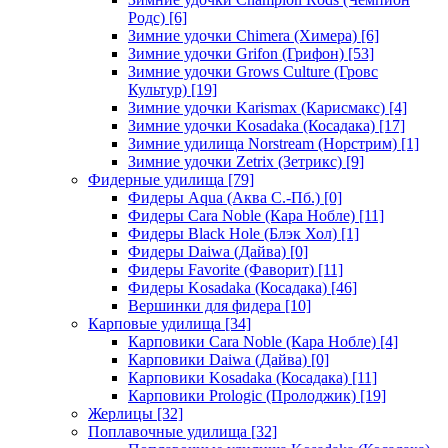
Родс)
[6]
Зимние удочки Chimera (Химера)
[6]
Зимние удочки Grifon (Грифон)
[53]
Зимние удочки Grows Culture (Гровс
Культур)
[19]
Зимние удочки Karismax (Карисмакс)
[4]
Зимние удочки Kosadaka (Косадака)
[17]
Зимние удилища Norstream (Норстрим)
[1]
Зимние удочки Zetrix (Зетрикс)
[9]
Фидерные удилища
[79]
Фидеры Aqua (Аква С.-Пб.)
[0]
Фидеры Cara Noble (Кара Нобле)
[11]
Фидеры Black Hole (Блэк Хол)
[1]
Фидеры Daiwa (Дайва)
[0]
Фидеры Favorite (Фаворит)
[11]
Фидеры Kosadaka (Косадака)
[46]
Вершинки для фидера
[10]
Карповые удилища
[34]
Карповики Cara Noble (Кара Нобле)
[4]
Карповики Daiwa (Дайва)
[0]
Карповики Kosadaka (Косадака)
[11]
Карповики Prologic (Пролоджик)
[19]
Жерлицы
[32]
Поплавочные удилища
[32]