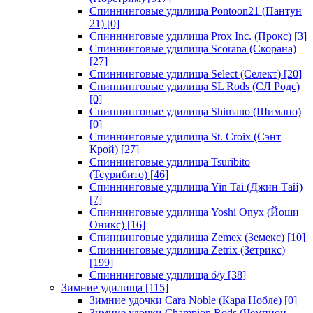
Спиннинговые удилища Pontoon21 (Пантун
21)
[0]
Спиннинговые удилища Prox Inc. (Прокс)
[3]
Спиннинговые удилища Scorana (Скорана)
[27]
Спиннинговые удилища Select (Селект)
[20]
Спиннинговые удилища SL Rods (СЛ Родс)
[0]
Спиннинговые удилища Shimano (Шимано)
[0]
Спиннинговые удилища St. Croix (Сэнт
Крой)
[27]
Спиннинговые удилища Tsuribito
(Тсурибито)
[46]
Спиннинговые удилища Yin Tai (Джин Тай)
[7]
Спиннинговые удилища Yoshi Onyx (Йоши
Оникс)
[16]
Спиннинговые удилища Zemex (Земекс)
[10]
Спиннинговые удилища Zetrix (Зетрикс)
[199]
Спиннинговые удилища б/у
[38]
Зимние удилища
[115]
Зимние удочки Cara Noble (Кара Нобле)
[0]
Зимние удочки Champion Rods (Чемпион