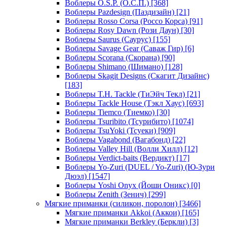
Воблеры O.S.P. (О.С.П.)
[368]
Воблеры Pazdesign (Паздизайн)
[21]
Воблеры Rosso Corsa (Россо Корса)
[91]
Воблеры Rosy Dawn (Рози Даун)
[30]
Воблеры Saurus (Саурус)
[155]
Воблеры Savage Gear (Саваж Гир)
[6]
Воблеры Scorana (Скорана)
[90]
Воблеры Shimano (Шимано)
[128]
Воблеры Skagit Designs (Скагит Дизайнс)
[183]
Воблеры T.H. Tackle (ТиЭйч Текл)
[21]
Воблеры Tackle House (Тэкл Хаус)
[693]
Воблеры Tiemco (Тиемко)
[30]
Воблеры Tsuribito (Тсурибито)
[1074]
Воблеры TsuYoki (Тсуеки)
[909]
Воблеры Vagabond (Вагабонд)
[22]
Воблеры Valley Hill (Волли Хилл)
[12]
Воблеры Verdict-baits (Вердикт)
[17]
Воблеры Yo-Zuri (DUEL / Yo-Zuri) (Ю-Зури
Дюэл)
[1547]
Воблеры Yoshi Onyx (Йоши Оникс)
[0]
Воблеры Zenith (Зенич)
[299]
Мягкие приманки (силикон, поролон)
[3466]
Мягкие приманки Akkoi (Аккои)
[165]
Мягкие приманки Berkley (Беркли)
[3]