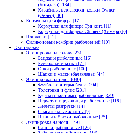
(Косадака)
[134]
Карабины, вертлюжки, кольца Owner
(Овнер)
[36]
Кормушки для фидера
[17]
Кормушки для фидера Три кита
[11]
Кормушки для фидера Chimera (Химера)
[6]
Поплавки
[21]
Силиконовый кембрик рыболовный
[19]
Экипировка
Экипировка на голову
[231]
Банданы рыболовные
[16]
Бейсболки и кепки
[71]
Очки рыболовные
[100]
Шапки и маски (балаклавы)
[44]
Экипировка на тело
[1030]
Футболки и термобелье
[294]
Толстовки и флис
[231]
Куртки и костюмы рыболовные
[339]
Перчатки и рукавицы рыболовные
[118]
Жилеты разгрузки
[14]
Спасательные жилеты
[9]
Штаны и брюки рыболовные
[25]
Экипировка на ноги
[149]
Сапоги рыболовные
[126]
Забродные комбинезоны
[14]