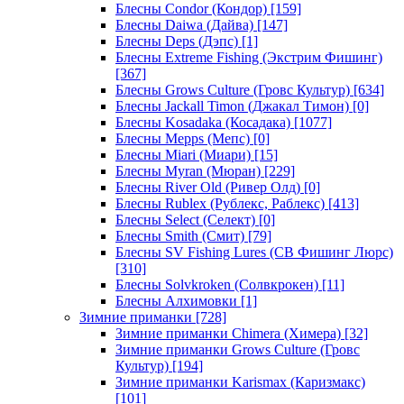
Блесны Condor (Кондор)
[159]
Блесны Daiwa (Дайва)
[147]
Блесны Deps (Дэпс)
[1]
Блесны Extreme Fishing (Экстрим Фишинг)
[367]
Блесны Grows Culture (Гровс Культур)
[634]
Блесны Jackall Timon (Джакал Тимон)
[0]
Блесны Kosadaka (Косадака)
[1077]
Блесны Mepps (Мепс)
[0]
Блесны Miari (Миари)
[15]
Блесны Myran (Мюран)
[229]
Блесны River Old (Ривер Олд)
[0]
Блесны Rublex (Рублекс, Раблекс)
[413]
Блесны Select (Селект)
[0]
Блесны Smith (Смит)
[79]
Блесны SV Fishing Lures (СВ Фишинг Люрс)
[310]
Блесны Solvkroken (Солвкрокен)
[11]
Блесны Алхимовки
[1]
Зимние приманки
[728]
Зимние приманки Chimera (Химера)
[32]
Зимние приманки Grows Culture (Гровс
Культур)
[194]
Зимние приманки Karismax (Каризмакс)
[101]