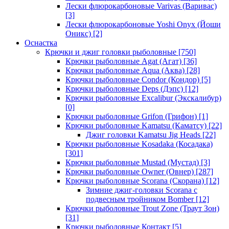
Лески флюрокарбоновые Varivas (Варивас)
[3]
Лески флюрокарбоновые Yoshi Onyx (Йоши
Оникс)
[2]
Оснастка
Крючки и джиг головки рыболовные
[750]
Крючки рыболовные Agat (Агат)
[36]
Крючки рыболовные Aqua (Аква)
[28]
Крючки рыболовные Condor (Кондор)
[5]
Крючки рыболовные Deps (Дэпс)
[12]
Крючки рыболовные Excalibur (Экскалибур)
[0]
Крючки рыболовные Grifon (Грифон)
[1]
Крючки рыболовные Kamatsu (Каматсу)
[22]
Джиг головки Kamatsu Jig Heads
[22]
Крючки рыболовные Kosadaka (Косадака)
[301]
Крючки рыболовные Mustad (Мустад)
[3]
Крючки рыболовные Owner (Овнер)
[287]
Крючки рыболовные Scorana (Скорана)
[12]
Зимние джиг-головки Scorana с
подвесным тройником Bomber
[12]
Крючки рыболовные Trout Zone (Траут Зон)
[31]
Крючки рыболовные Контакт
[5]