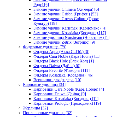
Родс)
[6]
Зимние удочки Chimera (Химера)
[6]
Зимние удочки Grifon (Грифон)
[53]
Зимние удочки Grows Culture (Гровс
Культур)
[19]
Зимние удочки Karismax (Карисмакс)
[4]
Зимние удочки Kosadaka (Косадака)
[17]
Зимние удилища Norstream (Норстрим)
[1]
Зимние удочки Zetrix (Зетрикс)
[9]
Фидерные удилища
[79]
Фидеры Aqua (Аква С.-Пб.)
[0]
Фидеры Cara Noble (Кара Нобле)
[11]
Фидеры Black Hole (Блэк Хол)
[1]
Фидеры Daiwa (Дайва)
[0]
Фидеры Favorite (Фаворит)
[11]
Фидеры Kosadaka (Косадака)
[46]
Вершинки для фидера
[10]
Карповые удилища
[34]
Карповики Cara Noble (Кара Нобле)
[4]
Карповики Daiwa (Дайва)
[0]
Карповики Kosadaka (Косадака)
[11]
Карповики Prologic (Пролоджик)
[19]
Жерлицы
[32]
Поплавочные удилища
[32]