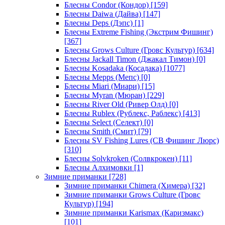
Блесны Condor (Кондор)
[159]
Блесны Daiwa (Дайва)
[147]
Блесны Deps (Дэпс)
[1]
Блесны Extreme Fishing (Экстрим Фишинг)
[367]
Блесны Grows Culture (Гровс Культур)
[634]
Блесны Jackall Timon (Джакал Тимон)
[0]
Блесны Kosadaka (Косадака)
[1077]
Блесны Mepps (Мепс)
[0]
Блесны Miari (Миари)
[15]
Блесны Myran (Мюран)
[229]
Блесны River Old (Ривер Олд)
[0]
Блесны Rublex (Рублекс, Раблекс)
[413]
Блесны Select (Селект)
[0]
Блесны Smith (Смит)
[79]
Блесны SV Fishing Lures (СВ Фишинг Люрс)
[310]
Блесны Solvkroken (Солвкрокен)
[11]
Блесны Алхимовки
[1]
Зимние приманки
[728]
Зимние приманки Chimera (Химера)
[32]
Зимние приманки Grows Culture (Гровс
Культур)
[194]
Зимние приманки Karismax (Каризмакс)
[101]