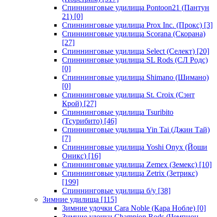
Спиннинговые удилища Pontoon21 (Пантун
21)
[0]
Спиннинговые удилища Prox Inc. (Прокс)
[3]
Спиннинговые удилища Scorana (Скорана)
[27]
Спиннинговые удилища Select (Селект)
[20]
Спиннинговые удилища SL Rods (СЛ Родс)
[0]
Спиннинговые удилища Shimano (Шимано)
[0]
Спиннинговые удилища St. Croix (Сэнт
Крой)
[27]
Спиннинговые удилища Tsuribito
(Тсурибито)
[46]
Спиннинговые удилища Yin Tai (Джин Тай)
[7]
Спиннинговые удилища Yoshi Onyx (Йоши
Оникс)
[16]
Спиннинговые удилища Zemex (Земекс)
[10]
Спиннинговые удилища Zetrix (Зетрикс)
[199]
Спиннинговые удилища б/у
[38]
Зимние удилища
[115]
Зимние удочки Cara Noble (Кара Нобле)
[0]
Зимние удочки Champion Rods (Чемпион