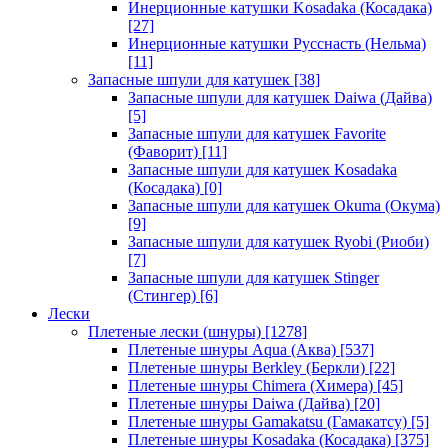
Инерционные катушки Kosadaka (Косадака)
[27]
Инерционные катушки Русснасть (Нельма)
[11]
Запасные шпули для катушек
[38]
Запасные шпули для катушек Daiwa (Дайва)
[5]
Запасные шпули для катушек Favorite
(Фаворит)
[11]
Запасные шпули для катушек Kosadaka
(Косадака)
[0]
Запасные шпули для катушек Okuma (Окума)
[9]
Запасные шпули для катушек Ryobi (Риоби)
[7]
Запасные шпули для катушек Stinger
(Стингер)
[6]
Лески
Плетеные лески (шнуры)
[1278]
Плетеные шнуры Aqua (Аква)
[537]
Плетеные шнуры Berkley (Беркли)
[22]
Плетеные шнуры Chimera (Химера)
[45]
Плетеные шнуры Daiwa (Дайва)
[20]
Плетеные шнуры Gamakatsu (Гамакатсу)
[5]
Плетеные шнуры Kosadaka (Косадака)
[375]