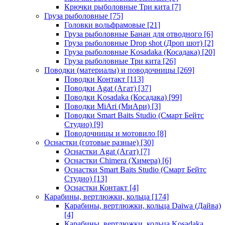
Крючки рыболовные Три кита
[7]
Груза рыболовные
[75]
Головки вольфрамовые
[21]
Груза рыболовные Банан для отводного
[6]
Груза рыболовные Drop shot (Дроп шот)
[2]
Груза рыболовные Kosadaka (Косадака)
[20]
Груза рыболовные Три кита
[26]
Поводки (материалы) и поводочницы
[269]
Поводки Контакт
[113]
Поводки Agat (Агат)
[37]
Поводки Kosadaka (Косадака)
[99]
Поводки MiAri (МиАри)
[3]
Поводки Smart Baits Studio (Смарт Бейтс
Студио)
[9]
Поводочницы и мотовило
[8]
Оснастки (готовые разные)
[30]
Оснастки Agat (Агат)
[7]
Оснастки Chimera (Химера)
[6]
Оснастки Smart Baits Studio (Смарт Бейтс
Студио)
[13]
Оснастки Контакт
[4]
Карабины, вертлюжки, кольца
[174]
Карабины, вертлюжки, кольца Daiwa (Дайва)
[4]
Карабины, вертлюжки, кольца Kosadaka