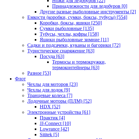
Ножи для ледобуров
[22]
Принадлежности для ледобуров
[0]
Другие разные рыболовные инструменты
[2]
Емкости (коробки, сумки, боксы, тубусы)
[554]
Коробки, боксы, ящики
[250]
Сумки рыболовные
[135]
Тубусы, чехлы, кофры
[158]
Ящики рыболовные зимние
[11]
Садки и подсачеки, куканы и багорики
[72]
Туристическое снаряжение
[63]
Посуда
[63]
Термосы и термокружки,
термоконтейнеры
[63]
Разное
[53]
Флот
Чехлы для моторов
[23]
Чехлы для лодок
[9]
Транцевые колеса
[7]
Лодочные моторы (ПЛМ)
[52]
HDX
[52]
Электронные устройства
[61]
Практик
[4]
JJ-Connect
[10]
Lowrance
[42]
Sititek
[5]