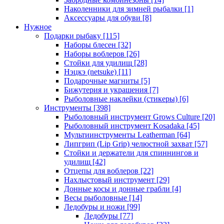
Наколенники для зимней рыбалки
[1]
Аксессуары для обуви
[8]
Нужное
Подарки рыбаку
[115]
Наборы блесен
[32]
Наборы воблеров
[26]
Стойки для удилищ
[28]
Нэцкэ (netsuke)
[11]
Подарочные магниты
[5]
Бижутерия и украшения
[7]
Рыболовные наклейки (стикеры)
[6]
Инструменты
[398]
Рыболовный инструмент Grows Culture
[20]
Рыболовный инструмент Kosadaka
[45]
Мультиинструменты Leatherman
[64]
Липгрип (Lip Grip) челюстной захват
[57]
Стойки и держатели для спиннингов и
удилищ
[42]
Отцепы для воблеров
[22]
Нахлыстовый инструмент
[29]
Донные косы и донные грабли
[4]
Весы рыболовные
[14]
Ледобуры и ножи
[99]
Ледобуры
[77]