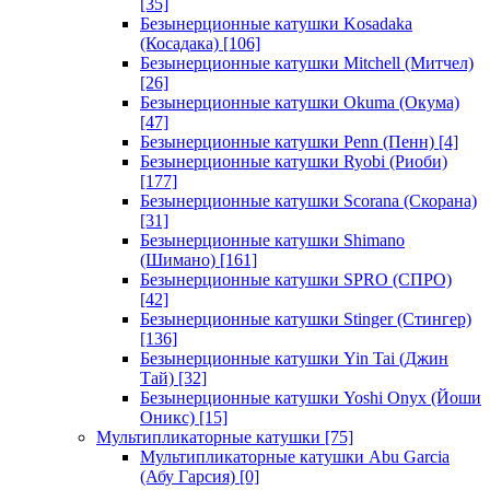
[35]
Безынерционные катушки Kosadaka
(Косадака)
[106]
Безынерционные катушки Mitchell (Митчел)
[26]
Безынерционные катушки Okuma (Окума)
[47]
Безынерционные катушки Penn (Пенн)
[4]
Безынерционные катушки Ryobi (Риоби)
[177]
Безынерционные катушки Scorana (Скорана)
[31]
Безынерционные катушки Shimano
(Шимано)
[161]
Безынерционные катушки SPRO (СПРО)
[42]
Безынерционные катушки Stinger (Стингер)
[136]
Безынерционные катушки Yin Tai (Джин
Тай)
[32]
Безынерционные катушки Yoshi Onyx (Йоши
Оникс)
[15]
Мультипликаторные катушки
[75]
Мультипликаторные катушки Abu Garcia
(Абу Гарсия)
[0]