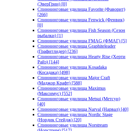
(ЭверГрин)
[0]
Спиннинговые удилища Favorite (Фаворит)
[266]
Спиннинговые удилища Fenwick (Фенвик)
[0]
Спиннинговые удилища Fish Season (Сезон
рыбалки)
[1]
Спиннинговые удилища FMAG (ФМАГ)
[5]
Спиннинговые удилища Graphiteleader
(Графитлидер)
[236]
Спиннинговые удилища Hearty Rise (Херти
Райз)
[144]
Спиннинговые удилища Kosadaka
(Косадака)
[498]
Спиннинговые удилища Major Craft
(Маджор Крафт)
[588]
Спиннинговые удилища Maximus
(Максимус)
[552]
Спиннинговые удилища Metsui (Метсуи)
[40]
Спиннинговые удилища Narval (Нарвал)
[40]
Спиннинговые удилища Nordic Stage
(Нордик Стейдж)
[20]
Спиннинговые удилища Norstream
(Норстрим)
[517]