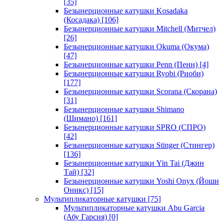
[35]
Безынерционные катушки Kosadaka
(Косадака)
[106]
Безынерционные катушки Mitchell (Митчел)
[26]
Безынерционные катушки Okuma (Окума)
[47]
Безынерционные катушки Penn (Пенн)
[4]
Безынерционные катушки Ryobi (Риоби)
[177]
Безынерционные катушки Scorana (Скорана)
[31]
Безынерционные катушки Shimano
(Шимано)
[161]
Безынерционные катушки SPRO (СПРО)
[42]
Безынерционные катушки Stinger (Стингер)
[136]
Безынерционные катушки Yin Tai (Джин
Тай)
[32]
Безынерционные катушки Yoshi Onyx (Йоши
Оникс)
[15]
Мультипликаторные катушки
[75]
Мультипликаторные катушки Abu Garcia
(Абу Гарсия)
[0]