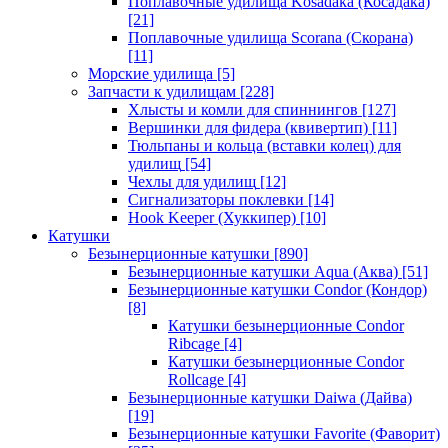
Поплавочные удилища Kosadaka (Косадака)
[21]
Поплавочные удилища Scorana (Скорана)
[11]
Морские удилища
[5]
Запчасти к удилищам
[228]
Хлысты и комли для спиннингов
[127]
Вершинки для фидера (квивертип)
[11]
Тюльпаны и кольца (вставки колец) для
удилищ
[54]
Чехлы для удилищ
[12]
Сигнализаторы поклевки
[14]
Hook Keeper (Хуккипер)
[10]
Катушки
Безынерционные катушки
[890]
Безынерционные катушки Aqua (Аква)
[51]
Безынерционные катушки Condor (Кондор)
[8]
Катушки безынерционные Condor
Ribcage
[4]
Катушки безынерционные Condor
Rollcage
[4]
Безынерционные катушки Daiwa (Дайва)
[19]
Безынерционные катушки Favorite (Фаворит)