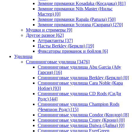
Зимние приманки Kosadaka (Косадака)
[81]
Зимние приманки Nils Master (Нильс
Мастер)
[0]
Зимние приманки Rapala (Рапала)
[50]
Зимние приманки Scorana (Скорана)
[270]
Мушки и стримеры
[9]
Другое разное
[62]
Аттрактанты
[37]
Пасты Berkley (Беркли)
[19]
Фиксаторы приманок и бойлов
[6]
Удилища
Спиннинговые удилища
[3476]
Спиннинговые удилища Abu Garcia (Абу
Гарсия)
[16]
Спиннинговые удилища Berkley (Беркли)
[0]
Спиннинговые удилища Cara Noble (Кара
Нобле)
[93]
Спиннинговые удилища CD Rods (СиДи
Родс)
[44]
Спиннинговые удилища Champion Rods
(Чемпион Родс)
[15]
Спиннинговые удилища Condor (Кондор)
[8]
Спиннинговые удилища Crony (Крони)
[0]
Спиннинговые удилища Daiwa (Дайва)
[0]
Спиннинговые удилища EverGreen