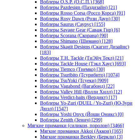
Воблеры O.S.P. (О.С.П.)
[368]
Воблеры Pazdesign (Паздизайн)
[21]
Воблеры Rosso Corsa (Россо Корса)
[91]
Воблеры Rosy Dawn (Рози Даун)
[30]
Воблеры Saurus (Саурус)
[155]
Воблеры Savage Gear (Саваж Гир)
[6]
Воблеры Scorana (Скорана)
[90]
Воблеры Shimano (Шимано)
[128]
Воблеры Skagit Designs (Скагит Дизайнс)
[183]
Воблеры T.H. Tackle (ТиЭйч Текл)
[21]
Воблеры Tackle House (Тэкл Хаус)
[693]
Воблеры Tiemco (Тиемко)
[30]
Воблеры Tsuribito (Тсурибито)
[1074]
Воблеры TsuYoki (Тсуеки)
[909]
Воблеры Vagabond (Вагабонд)
[22]
Воблеры Valley Hill (Волли Хилл)
[12]
Воблеры Verdict-baits (Вердикт)
[17]
Воблеры Yo-Zuri (DUEL / Yo-Zuri) (Ю-Зури
Дюэл)
[1547]
Воблеры Yoshi Onyx (Йоши Оникс)
[0]
Воблеры Zenith (Зенич)
[299]
Мягкие приманки (силикон, поролон)
[3466]
Мягкие приманки Akkoi (Аккои)
[165]
Мягкие приманки Berkley (Беркли)
[3]