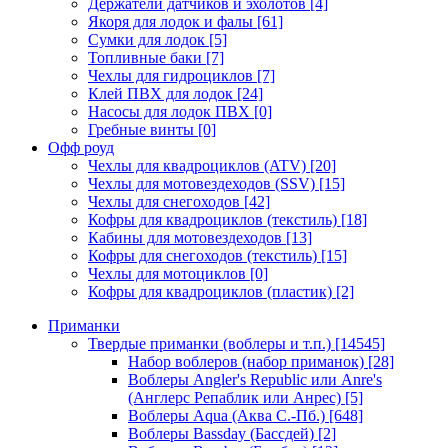
Держатели датчиков и эхолотов
[4]
Якоря для лодок и фалы
[61]
Сумки для лодок
[5]
Топливные баки
[7]
Чехлы для гидроциклов
[7]
Клей ПВХ для лодок
[24]
Насосы для лодок ПВХ
[0]
Гребные винты
[0]
Офф роуд
Чехлы для квадроциклов (ATV)
[20]
Чехлы для мотовездеходов (SSV)
[15]
Чехлы для снегоходов
[42]
Кофры для квадроциклов (текстиль)
[18]
Кабины для мотовездеходов
[13]
Кофры для снегоходов (текстиль)
[15]
Чехлы для мотоциклов
[0]
Кофры для квадроциклов (пластик)
[2]
Приманки
Твердые приманки (воблеры и т.п.)
[14545]
Набор воблеров (набор приманок)
[28]
Воблеры Angler's Republic или Anre's
(Англерс Репаблик или Анрес)
[5]
Воблеры Aqua (Аква С.-Пб.)
[648]
Воблеры Bassday (Бассдей)
[2]