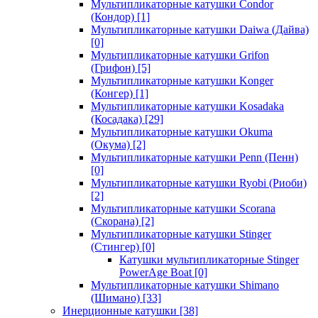
Мультипликаторные катушки Condor
(Кондор)
[1]
Мультипликаторные катушки Daiwa (Дайва)
[0]
Мультипликаторные катушки Grifon
(Грифон)
[5]
Мультипликаторные катушки Konger
(Конгер)
[1]
Мультипликаторные катушки Kosadaka
(Косадака)
[29]
Мультипликаторные катушки Okuma
(Окума)
[2]
Мультипликаторные катушки Penn (Пенн)
[0]
Мультипликаторные катушки Ryobi (Риоби)
[2]
Мультипликаторные катушки Scorana
(Скорана)
[2]
Мультипликаторные катушки Stinger
(Стингер)
[0]
Катушки мультипликаторные Stinger
PowerAge Boat
[0]
Мультипликаторные катушки Shimano
(Шимано)
[33]
Инерционные катушки
[38]