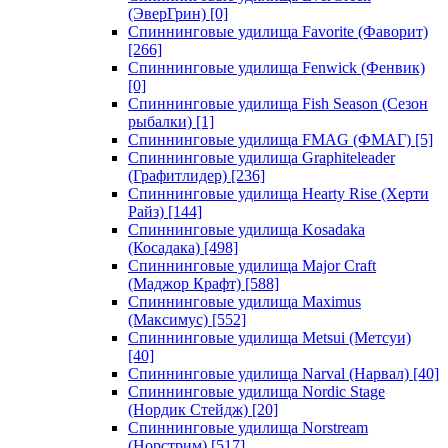
(ЭверГрин)
[0]
Спиннинговые удилища Favorite (Фаворит)
[266]
Спиннинговые удилища Fenwick (Фенвик)
[0]
Спиннинговые удилища Fish Season (Сезон
рыбалки)
[1]
Спиннинговые удилища FMAG (ФМАГ)
[5]
Спиннинговые удилища Graphiteleader
(Графитлидер)
[236]
Спиннинговые удилища Hearty Rise (Херти
Райз)
[144]
Спиннинговые удилища Kosadaka
(Косадака)
[498]
Спиннинговые удилища Major Craft
(Маджор Крафт)
[588]
Спиннинговые удилища Maximus
(Максимус)
[552]
Спиннинговые удилища Metsui (Метсуи)
[40]
Спиннинговые удилища Narval (Нарвал)
[40]
Спиннинговые удилища Nordic Stage
(Нордик Стейдж)
[20]
Спиннинговые удилища Norstream
(Норстрим)
[517]