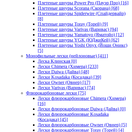
Плетеные шнуры Power Pro (Пауэр Про)
[16]
Плетеные шнуры Scorana (Скорана)
[68]
Плетеные шнуры Spiderwire (Спайдервайр)
[8]
Плетеные шнуры Toray (Торей)
[9]
Плетеные шнуры Varivas (Варивас)
[94]
Плетеные шнуры Yamatoyo (Яматойо)
[12]
Плетеные шнуры YGK (ЮДжиКей)
[62]
Плетеные шнуры Yoshi Onyx (Йоши Оникс)
[5]
Монофильные лески (нейлоновые)
[411]
Леска Клинская
[0]
Лески Chimera (Химера)
[233]
Лески Daiwa (Дайва)
[48]
Лески Kosadaka (Косадака)
[39]
Лески Owner (Овнер)
[17]
Лески Varivas (Варивас)
[74]
Флюрокарбоновые лески
[75]
Лески флюрокарбоновые Chimera (Химера)
[16]
Лески флюрокарбоновые Daiwa (Дайва)
[0]
Лески флюрокарбоновые Kosadaka
(Косадака)
[45]
Лески флюрокарбоновые Owner (Овнер)
[5]
Лески флюрокарбоновые Toray (Торей)
[4]