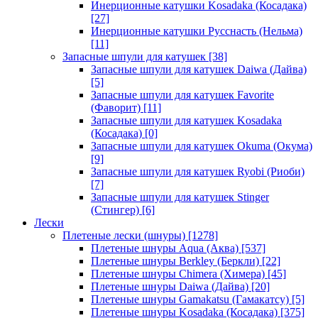
Инерционные катушки Kosadaka (Косадака)
[27]
Инерционные катушки Русснасть (Нельма)
[11]
Запасные шпули для катушек
[38]
Запасные шпули для катушек Daiwa (Дайва)
[5]
Запасные шпули для катушек Favorite
(Фаворит)
[11]
Запасные шпули для катушек Kosadaka
(Косадака)
[0]
Запасные шпули для катушек Okuma (Окума)
[9]
Запасные шпули для катушек Ryobi (Риоби)
[7]
Запасные шпули для катушек Stinger
(Стингер)
[6]
Лески
Плетеные лески (шнуры)
[1278]
Плетеные шнуры Aqua (Аква)
[537]
Плетеные шнуры Berkley (Беркли)
[22]
Плетеные шнуры Chimera (Химера)
[45]
Плетеные шнуры Daiwa (Дайва)
[20]
Плетеные шнуры Gamakatsu (Гамакатсу)
[5]
Плетеные шнуры Kosadaka (Косадака)
[375]