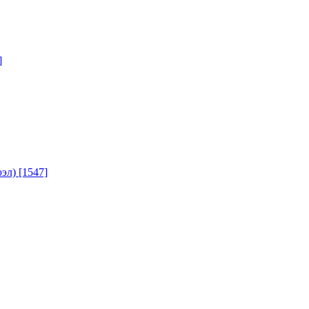
]
юэл)
[1547]