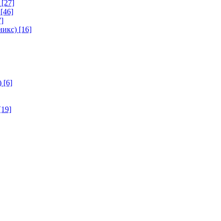
[27]
[46]
]
никс)
[16]
)
[6]
[19]