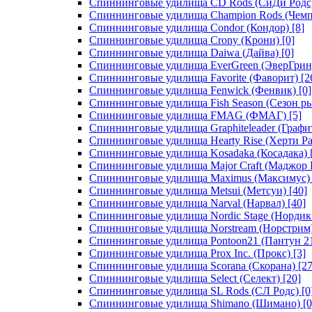
Спиннинговые удилища CD Rods (СиДи Родс
Спиннинговые удилища Champion Rods (Чемп
Спиннинговые удилища Condor (Кондор)
[8]
Спиннинговые удилища Crony (Крони)
[0]
Спиннинговые удилища Daiwa (Дайва)
[0]
Спиннинговые удилища EverGreen (ЭверГрин
Спиннинговые удилища Favorite (Фаворит)
[2
Спиннинговые удилища Fenwick (Фенвик)
[0]
Спиннинговые удилища Fish Season (Сезон р
Спиннинговые удилища FMAG (ФМАГ)
[5]
Спиннинговые удилища Graphiteleader (Графи
Спиннинговые удилища Hearty Rise (Херти Ра
Спиннинговые удилища Kosadaka (Косадака)
Спиннинговые удилища Major Craft (Маджор 
Спиннинговые удилища Maximus (Максимус)
Спиннинговые удилища Metsui (Метсуи)
[40]
Спиннинговые удилища Narval (Нарвал)
[40]
Спиннинговые удилища Nordic Stage (Нордик
Спиннинговые удилища Norstream (Норстрим
Спиннинговые удилища Pontoon21 (Пантун 2
Спиннинговые удилища Prox Inc. (Прокс)
[3]
Спиннинговые удилища Scorana (Скорана)
[27
Спиннинговые удилища Select (Селект)
[20]
Спиннинговые удилища SL Rods (СЛ Родс)
[0
Спиннинговые удилища Shimano (Шимано)
[0