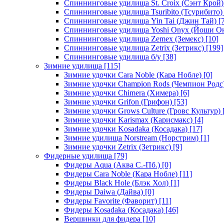
Спиннинговые удилища St. Croix (Сэнт Крой)
Спиннинговые удилища Tsuribito (Тсурибито)
Спиннинговые удилища Yin Tai (Джин Тай)
[7
Спиннинговые удилища Yoshi Onyx (Йоши О
Спиннинговые удилища Zemex (Земекс)
[10]
Спиннинговые удилища Zetrix (Зетрикс)
[199]
Спиннинговые удилища б/у
[38]
Зимние удилища
[115]
Зимние удочки Cara Noble (Кара Нобле)
[0]
Зимние удочки Champion Rods (Чемпион Родс
Зимние удочки Chimera (Химера)
[6]
Зимние удочки Grifon (Грифон)
[53]
Зимние удочки Grows Culture (Гровс Культур)
Зимние удочки Karismax (Карисмакс)
[4]
Зимние удочки Kosadaka (Косадака)
[17]
Зимние удилища Norstream (Норстрим)
[1]
Зимние удочки Zetrix (Зетрикс)
[9]
Фидерные удилища
[79]
Фидеры Aqua (Аква С.-Пб.)
[0]
Фидеры Cara Noble (Кара Нобле)
[11]
Фидеры Black Hole (Блэк Хол)
[1]
Фидеры Daiwa (Дайва)
[0]
Фидеры Favorite (Фаворит)
[11]
Фидеры Kosadaka (Косадака)
[46]
Вершинки для фидера
[10]