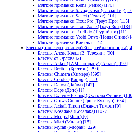
Мягкие приманки Reins (Рейнс)
[176]
Мягкие приманки Savage Gear (Саваж Гир)
[10
Мягкие приманки Select (Селект)
[101]
Мягкие приманки Trout Pro (Траут Про)
[115]
Мягкие приманки Trout Zone (Траут Зон)
[133]
Мягкие приманки Tsuribito (Тсурибито)
[111]
Мягкие приманки Yoshi Onyx (Йоши Оникс)
[
Мягкие приманки Контакт
[142]
Блесны (пилькеры, спинербейты, тейл-спиннеры)
[4
Блесны Алекс Краш (В. Терехин)
[90]
Блесны от Орлова
[2]
Блесны Akkoi (I AM Company) (Аккои)
[197]
Блесны Bretton (Брэттон)
[299]
Блесны Chimera (Химера)
[595]
Блесны Condor (Кондор)
[159]
Блесны Daiwa (Дайва)
[147]
Блесны Deps (Дэпс)
[1]
Блесны Extreme Fishing (Экстрим Фишинг)
[36
Блесны Grows Culture (Гровс Культур)
[634]
Блесны Jackall Timon (Джакал Тимон)
[0]
Блесны Kosadaka (Косадака)
[1077]
Блесны Mepps (Мепс)
[0]
Блесны Miari (Миари)
[15]
Блесны Myran (Мюран)
[229]