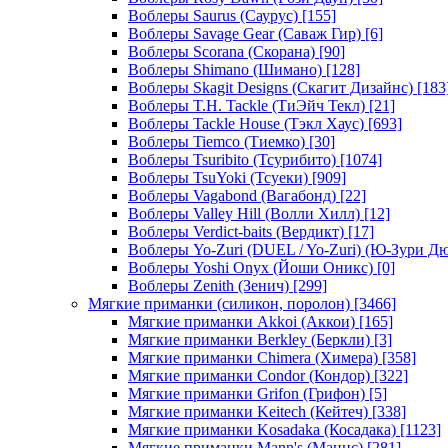
Воблеры Saurus (Саурус)
[155]
Воблеры Savage Gear (Саваж Гир)
[6]
Воблеры Scorana (Скорана)
[90]
Воблеры Shimano (Шимано)
[128]
Воблеры Skagit Designs (Скагит Дизайнс)
[183
Воблеры T.H. Tackle (ТиЭйч Текл)
[21]
Воблеры Tackle House (Тэкл Хаус)
[693]
Воблеры Tiemco (Тиемко)
[30]
Воблеры Tsuribito (Тсурибито)
[1074]
Воблеры TsuYoki (Тсуеки)
[909]
Воблеры Vagabond (Вагабонд)
[22]
Воблеры Valley Hill (Волли Хилл)
[12]
Воблеры Verdict-baits (Вердикт)
[17]
Воблеры Yo-Zuri (DUEL / Yo-Zuri) (Ю-Зури Д
Воблеры Yoshi Onyx (Йоши Оникс)
[0]
Воблеры Zenith (Зенич)
[299]
Мягкие приманки (силикон, поролон)
[3466]
Мягкие приманки Akkoi (Аккои)
[165]
Мягкие приманки Berkley (Беркли)
[3]
Мягкие приманки Chimera (Химера)
[358]
Мягкие приманки Condor (Кондор)
[322]
Мягкие приманки Grifon (Грифон)
[5]
Мягкие приманки Keitech (Кейтеч)
[338]
Мягкие приманки Kosadaka (Косадака)
[1123]
Мягкие приманки Mann's (Маннс)
[281]