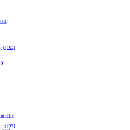
310]
р)
[194]
[0]
ия)
[16]
ле)
[93]