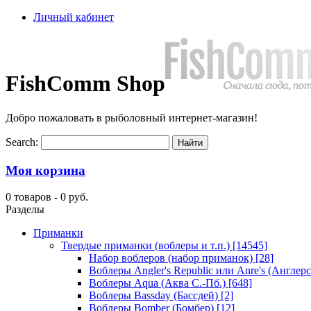
Личный кабинет
FishComm Shop
Добро пожаловать в рыболовный интернет-магазин!
Search:
Моя корзина
0 товаров -
0 руб.
Разделы
Приманки
Твердые приманки (воблеры и т.п.)
[14545]
Набор воблеров (набор приманок)
[28]
Воблеры Angler's Republic или Anre's (Англер
Воблеры Aqua (Аква С.-Пб.)
[648]
Воблеры Bassday (Бассдей)
[2]
Воблеры Bomber (Бомбер)
[12]