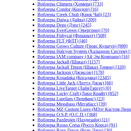
Воблеры Chimera (Химера)
[733]
Воблеры Condor (Кондор)
[16]
Воблеры Creek Chub (Крик Чаб)
[23]
Воблеры Daiwa (Дайва)
[209]
Воблеры Deps (Дэпс)
[245]
Воблеры EverGreen (Эвергрин)
[70]
Воблеры Fishycat (Фишикет)
[508]
Воблеры FLT (ФЛТ)
[46]
Воблеры Grows Culture (Гровс Культур)
[999]
Воблеры Halcyon System (Хальцион Систем)
[
Воблеры IAM company (Ай Эм Компани)
[16]
Воблеры Jackall (Шакал)
[1157]
Воблеры Jackall Timon (Шакал Тимон)
[320]
Воблеры Jackson (Джэксон)
[178]
Воблеры Kosadaka (Косадака)
[2345]
Воблеры Little Jack (Литтл Джэк)
[66]
Воблеры LiveTarget (ЛайвТаргет)
[0]
Воблеры Lucky Craft (Лаки Крафт)
[852]
Воблеры Lurefans (Люрфанс)
[23]
Воблеры Megabass (Мегабасс)
[39]
Воблеры MZ Custom Lures (МЗэт Кастом Люр
Воблеры O.S.P. (О.С.П.)
[368]
Воблеры Pazdesign (Паздизайн)
[21]
Воблеры Rosso Corsa (Россо Корса)
[91]
Воблеры Rosy Dawn (Рози Даун)
[30]