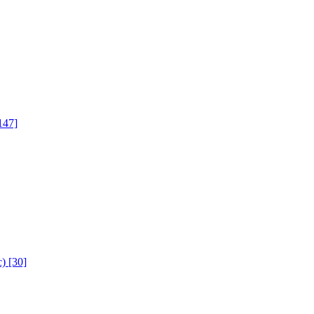
147]
с)
[30]