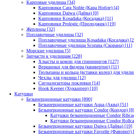
Карповые удилища
[34]
Карповики Cara Noble (Кара Нобле)
[4]
Карповики Daiwa (Дайва)
[0]
Карповики Kosadaka (Косадака)
[11]
Карповики Prologic (Пролоджик)
[19]
Жерлицы
[32]
Поплавочные удилища
[32]
Поплавочные удилища Kosadaka (Косадака)
[2
Поплавочные удилища Scorana (Скорана)
[11]
Морские удилища
[5]
Запчасти к удилищам
[228]
Хлысты и комли для спиннингов
[127]
Вершинки для фидера (квивертип)
[11]
Тюльпаны и кольца (вставки колец) для удил
Чехлы для удилищ
[12]
Сигнализаторы поклевки
[14]
Hook Keeper (Хуккипер)
[10]
Катушки
Безынерционные катушки
[890]
Безынерционные катушки Aqua (Аква)
[51]
Безынерционные катушки Condor (Кондор)
[8
Катушки безынерционные Condor Ribca
Катушки безынерционные Condor Rollc
Безынерционные катушки Daiwa (Дайва)
[19]
Безынерционные катушки Favorite (Фаворит)
[