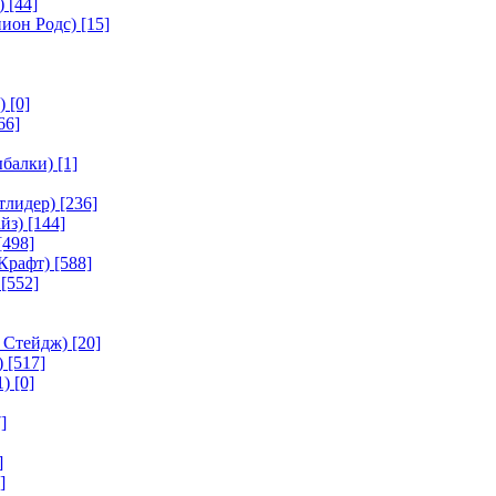
)
[44]
ион Родс)
[15]
)
[0]
66]
ыбалки)
[1]
тлидер)
[236]
йз)
[144]
[498]
Крафт)
[588]
[552]
 Стейдж)
[20]
)
[517]
1)
[0]
]
]
]