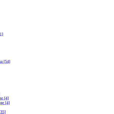
1]
ищ
[54]
]
ge
[4]
age
[4]
35]