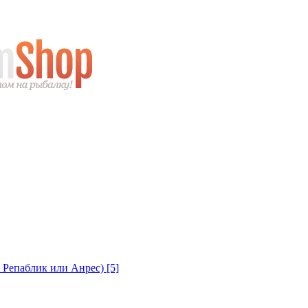
с Репаблик или Анрес)
[5]