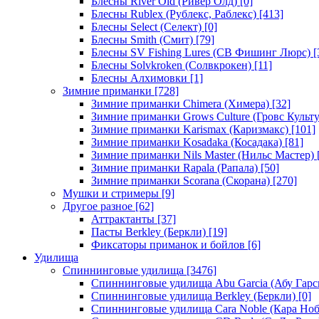
Блесны River Old (Ривер Олд)
[0]
Блесны Rublex (Рублекс, Раблекс)
[413]
Блесны Select (Селект)
[0]
Блесны Smith (Смит)
[79]
Блесны SV Fishing Lures (СВ Фишинг Люрс)
[
Блесны Solvkroken (Солвкрокен)
[11]
Блесны Алхимовки
[1]
Зимние приманки
[728]
Зимние приманки Chimera (Химера)
[32]
Зимние приманки Grows Culture (Гровс Культу
Зимние приманки Karismax (Каризмакс)
[101]
Зимние приманки Kosadaka (Косадака)
[81]
Зимние приманки Nils Master (Нильс Мастер)
Зимние приманки Rapala (Рапала)
[50]
Зимние приманки Scorana (Скорана)
[270]
Мушки и стримеры
[9]
Другое разное
[62]
Аттрактанты
[37]
Пасты Berkley (Беркли)
[19]
Фиксаторы приманок и бойлов
[6]
Удилища
Спиннинговые удилища
[3476]
Спиннинговые удилища Abu Garcia (Абу Гарс
Спиннинговые удилища Berkley (Беркли)
[0]
Спиннинговые удилища Cara Noble (Кара Ноб