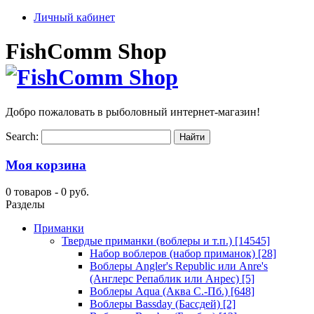
Личный кабинет
FishComm Shop
Добро пожаловать в рыболовный интернет-магазин!
Search:
Моя корзина
0 товаров -
0 руб.
Разделы
Приманки
Твердые приманки (воблеры и т.п.)
[14545]
Набор воблеров (набор приманок)
[28]
Воблеры Angler's Republic или Anre's
(Англерс Репаблик или Анрес)
[5]
Воблеры Aqua (Аква С.-Пб.)
[648]
Воблеры Bassday (Бассдей)
[2]