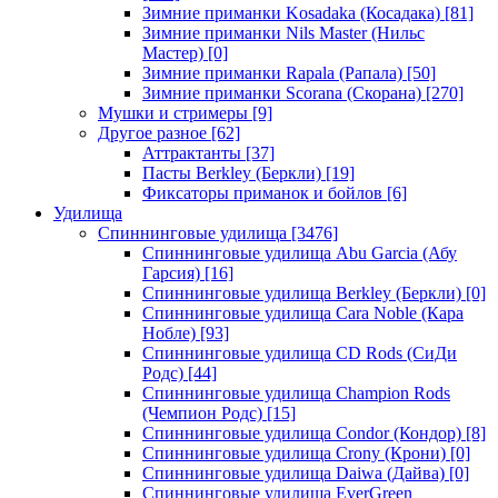
Зимние приманки Kosadaka (Косадака)
[81]
Зимние приманки Nils Master (Нильс
Мастер)
[0]
Зимние приманки Rapala (Рапала)
[50]
Зимние приманки Scorana (Скорана)
[270]
Мушки и стримеры
[9]
Другое разное
[62]
Аттрактанты
[37]
Пасты Berkley (Беркли)
[19]
Фиксаторы приманок и бойлов
[6]
Удилища
Спиннинговые удилища
[3476]
Спиннинговые удилища Abu Garcia (Абу
Гарсия)
[16]
Спиннинговые удилища Berkley (Беркли)
[0]
Спиннинговые удилища Cara Noble (Кара
Нобле)
[93]
Спиннинговые удилища CD Rods (СиДи
Родс)
[44]
Спиннинговые удилища Champion Rods
(Чемпион Родс)
[15]
Спиннинговые удилища Condor (Кондор)
[8]
Спиннинговые удилища Crony (Крони)
[0]
Спиннинговые удилища Daiwa (Дайва)
[0]
Спиннинговые удилища EverGreen