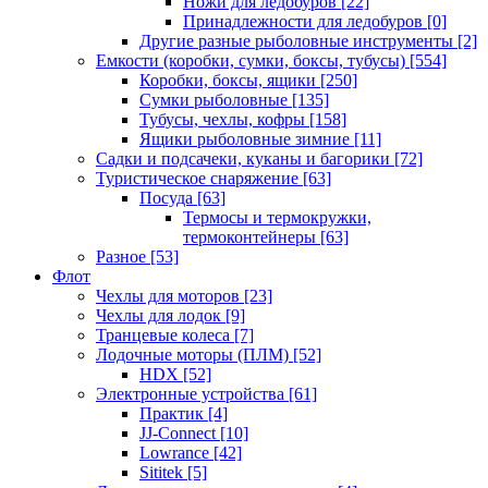
Ножи для ледобуров
[22]
Принадлежности для ледобуров
[0]
Другие разные рыболовные инструменты
[2]
Емкости (коробки, сумки, боксы, тубусы)
[554]
Коробки, боксы, ящики
[250]
Сумки рыболовные
[135]
Тубусы, чехлы, кофры
[158]
Ящики рыболовные зимние
[11]
Садки и подсачеки, куканы и багорики
[72]
Туристическое снаряжение
[63]
Посуда
[63]
Термосы и термокружки,
термоконтейнеры
[63]
Разное
[53]
Флот
Чехлы для моторов
[23]
Чехлы для лодок
[9]
Транцевые колеса
[7]
Лодочные моторы (ПЛМ)
[52]
HDX
[52]
Электронные устройства
[61]
Практик
[4]
JJ-Connect
[10]
Lowrance
[42]
Sititek
[5]