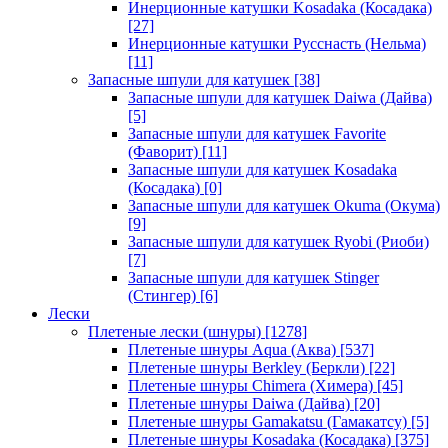
Инерционные катушки Kosadaka (Косадака)
[27]
Инерционные катушки Русснасть (Нельма)
[11]
Запасные шпули для катушек
[38]
Запасные шпули для катушек Daiwa (Дайва)
[5]
Запасные шпули для катушек Favorite
(Фаворит)
[11]
Запасные шпули для катушек Kosadaka
(Косадака)
[0]
Запасные шпули для катушек Okuma (Окума)
[9]
Запасные шпули для катушек Ryobi (Риоби)
[7]
Запасные шпули для катушек Stinger
(Стингер)
[6]
Лески
Плетеные лески (шнуры)
[1278]
Плетеные шнуры Aqua (Аква)
[537]
Плетеные шнуры Berkley (Беркли)
[22]
Плетеные шнуры Chimera (Химера)
[45]
Плетеные шнуры Daiwa (Дайва)
[20]
Плетеные шнуры Gamakatsu (Гамакатсу)
[5]
Плетеные шнуры Kosadaka (Косадака)
[375]