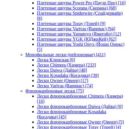
Плетеные шнуры Power Pro (Пауэр Про)
[16]
Плетеные шнуры Scorana (Скорана)
[68]
Плетеные шнуры Spiderwire (Спайдервайр)
[8]
Плетеные шнуры Toray (Торей)
[9]
Плетеные шнуры Varivas (Варивас)
[94]
Плетеные шнуры Yamatoyo (Яматойо)
[12]
Плетеные шнуры YGK (ЮДжиКей)
[62]
Плетеные шнуры Yoshi Onyx (Йоши Оникс)
[5]
Монофильные лески (нейлоновые)
[411]
Леска Клинская
[0]
Лески Chimera (Химера)
[233]
Лески Daiwa (Дайва)
[48]
Лески Kosadaka (Косадака)
[39]
Лески Owner (Овнер)
[17]
Лески Varivas (Варивас)
[74]
Флюрокарбоновые лески
[75]
Лески флюрокарбоновые Chimera (Химера)
[16]
Лески флюрокарбоновые Daiwa (Дайва)
[0]
Лески флюрокарбоновые Kosadaka
(Косадака)
[45]
Лески флюрокарбоновые Owner (Овнер)
[5]
Лески флюрокарбоновые Toray (Торей)
[4]