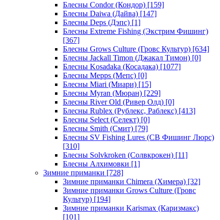
Блесны Condor (Кондор)
[159]
Блесны Daiwa (Дайва)
[147]
Блесны Deps (Дэпс)
[1]
Блесны Extreme Fishing (Экстрим Фишинг)
[367]
Блесны Grows Culture (Гровс Культур)
[634]
Блесны Jackall Timon (Джакал Тимон)
[0]
Блесны Kosadaka (Косадака)
[1077]
Блесны Mepps (Мепс)
[0]
Блесны Miari (Миари)
[15]
Блесны Myran (Мюран)
[229]
Блесны River Old (Ривер Олд)
[0]
Блесны Rublex (Рублекс, Раблекс)
[413]
Блесны Select (Селект)
[0]
Блесны Smith (Смит)
[79]
Блесны SV Fishing Lures (СВ Фишинг Люрс)
[310]
Блесны Solvkroken (Солвкрокен)
[11]
Блесны Алхимовки
[1]
Зимние приманки
[728]
Зимние приманки Chimera (Химера)
[32]
Зимние приманки Grows Culture (Гровс
Культур)
[194]
Зимние приманки Karismax (Каризмакс)
[101]