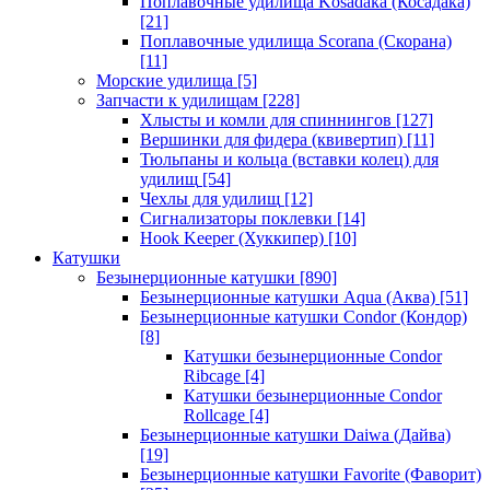
Поплавочные удилища Kosadaka (Косадака)
[21]
Поплавочные удилища Scorana (Скорана)
[11]
Морские удилища
[5]
Запчасти к удилищам
[228]
Хлысты и комли для спиннингов
[127]
Вершинки для фидера (квивертип)
[11]
Тюльпаны и кольца (вставки колец) для
удилищ
[54]
Чехлы для удилищ
[12]
Сигнализаторы поклевки
[14]
Hook Keeper (Хуккипер)
[10]
Катушки
Безынерционные катушки
[890]
Безынерционные катушки Aqua (Аква)
[51]
Безынерционные катушки Condor (Кондор)
[8]
Катушки безынерционные Condor
Ribcage
[4]
Катушки безынерционные Condor
Rollcage
[4]
Безынерционные катушки Daiwa (Дайва)
[19]
Безынерционные катушки Favorite (Фаворит)