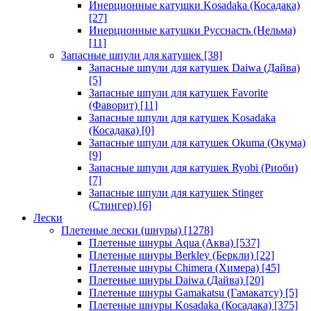
Инерционные катушки Kosadaka (Косадака)
[27]
Инерционные катушки Русснасть (Нельма)
[11]
Запасные шпули для катушек
[38]
Запасные шпули для катушек Daiwa (Дайва)
[5]
Запасные шпули для катушек Favorite
(Фаворит)
[11]
Запасные шпули для катушек Kosadaka
(Косадака)
[0]
Запасные шпули для катушек Okuma (Окума)
[9]
Запасные шпули для катушек Ryobi (Риоби)
[7]
Запасные шпули для катушек Stinger
(Стингер)
[6]
Лески
Плетеные лески (шнуры)
[1278]
Плетеные шнуры Aqua (Аква)
[537]
Плетеные шнуры Berkley (Беркли)
[22]
Плетеные шнуры Chimera (Химера)
[45]
Плетеные шнуры Daiwa (Дайва)
[20]
Плетеные шнуры Gamakatsu (Гамакатсу)
[5]
Плетеные шнуры Kosadaka (Косадака)
[375]