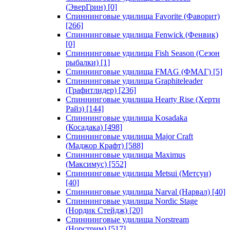
(ЭверГрин)
[0]
Спиннинговые удилища Favorite (Фаворит)
[266]
Спиннинговые удилища Fenwick (Фенвик)
[0]
Спиннинговые удилища Fish Season (Сезон
рыбалки)
[1]
Спиннинговые удилища FMAG (ФМАГ)
[5]
Спиннинговые удилища Graphiteleader
(Графитлидер)
[236]
Спиннинговые удилища Hearty Rise (Херти
Райз)
[144]
Спиннинговые удилища Kosadaka
(Косадака)
[498]
Спиннинговые удилища Major Craft
(Маджор Крафт)
[588]
Спиннинговые удилища Maximus
(Максимус)
[552]
Спиннинговые удилища Metsui (Метсуи)
[40]
Спиннинговые удилища Narval (Нарвал)
[40]
Спиннинговые удилища Nordic Stage
(Нордик Стейдж)
[20]
Спиннинговые удилища Norstream
(Норстрим)
[517]