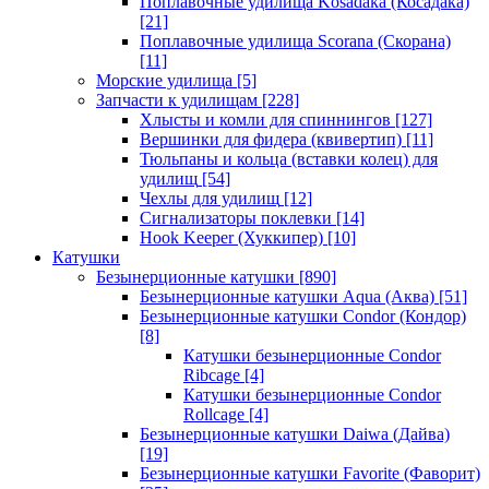
Поплавочные удилища Kosadaka (Косадака)
[21]
Поплавочные удилища Scorana (Скорана)
[11]
Морские удилища
[5]
Запчасти к удилищам
[228]
Хлысты и комли для спиннингов
[127]
Вершинки для фидера (квивертип)
[11]
Тюльпаны и кольца (вставки колец) для
удилищ
[54]
Чехлы для удилищ
[12]
Сигнализаторы поклевки
[14]
Hook Keeper (Хуккипер)
[10]
Катушки
Безынерционные катушки
[890]
Безынерционные катушки Aqua (Аква)
[51]
Безынерционные катушки Condor (Кондор)
[8]
Катушки безынерционные Condor
Ribcage
[4]
Катушки безынерционные Condor
Rollcage
[4]
Безынерционные катушки Daiwa (Дайва)
[19]
Безынерционные катушки Favorite (Фаворит)