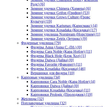
Родс)
[6]
Зимние удочки Chimera (Химера)
[6]
Зимние удочки Grifon (Грифон)
[53]
Зимние удочки Grows Culture (Гровс
Культур)
[19]
Зимние удочки Karismax (Карисмакс)
[4]
Зимние удочки Kosadaka (Косадака)
[17]
Зимние удилища Norstream (Норстрим)
[1]
Зимние удочки Zetrix (Зетрикс)
[9]
Фидерные удилища
[79]
Фидеры Aqua (Аква С.-Пб.)
[0]
Фидеры Cara Noble (Кара Нобле)
[11]
Фидеры Black Hole (Блэк Хол)
[1]
Фидеры Daiwa (Дайва)
[0]
Фидеры Favorite (Фаворит)
[11]
Фидеры Kosadaka (Косадака)
[46]
Вершинки для фидера
[10]
Карповые удилища
[34]
Карповики Cara Noble (Кара Нобле)
[4]
Карповики Daiwa (Дайва)
[0]
Карповики Kosadaka (Косадака)
[11]
Карповики Prologic (Пролоджик)
[19]
Жерлицы
[32]
Поплавочные удилища
[32]