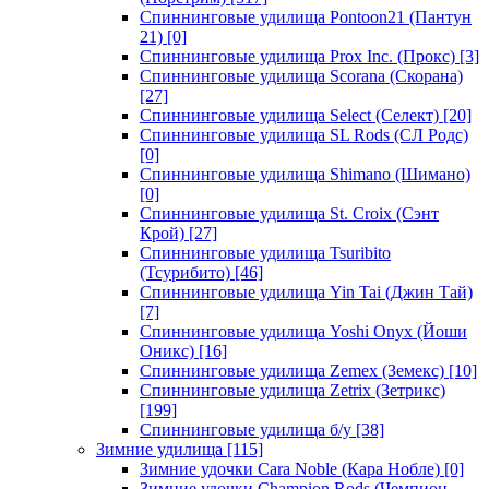
Спиннинговые удилища Pontoon21 (Пантун
21)
[0]
Спиннинговые удилища Prox Inc. (Прокс)
[3]
Спиннинговые удилища Scorana (Скорана)
[27]
Спиннинговые удилища Select (Селект)
[20]
Спиннинговые удилища SL Rods (СЛ Родс)
[0]
Спиннинговые удилища Shimano (Шимано)
[0]
Спиннинговые удилища St. Croix (Сэнт
Крой)
[27]
Спиннинговые удилища Tsuribito
(Тсурибито)
[46]
Спиннинговые удилища Yin Tai (Джин Тай)
[7]
Спиннинговые удилища Yoshi Onyx (Йоши
Оникс)
[16]
Спиннинговые удилища Zemex (Земекс)
[10]
Спиннинговые удилища Zetrix (Зетрикс)
[199]
Спиннинговые удилища б/у
[38]
Зимние удилища
[115]
Зимние удочки Cara Noble (Кара Нобле)
[0]
Зимние удочки Champion Rods (Чемпион