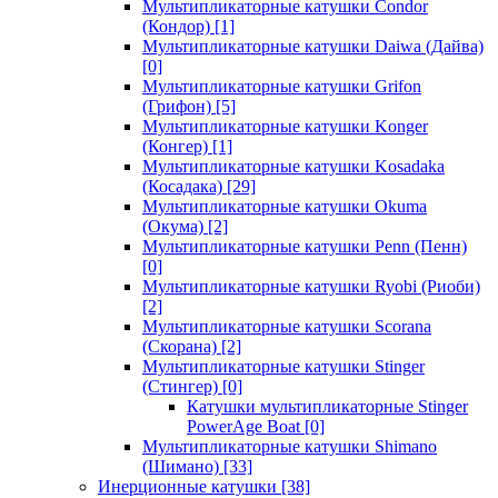
Мультипликаторные катушки Condor
(Кондор)
[1]
Мультипликаторные катушки Daiwa (Дайва)
[0]
Мультипликаторные катушки Grifon
(Грифон)
[5]
Мультипликаторные катушки Konger
(Конгер)
[1]
Мультипликаторные катушки Kosadaka
(Косадака)
[29]
Мультипликаторные катушки Okuma
(Окума)
[2]
Мультипликаторные катушки Penn (Пенн)
[0]
Мультипликаторные катушки Ryobi (Риоби)
[2]
Мультипликаторные катушки Scorana
(Скорана)
[2]
Мультипликаторные катушки Stinger
(Стингер)
[0]
Катушки мультипликаторные Stinger
PowerAge Boat
[0]
Мультипликаторные катушки Shimano
(Шимано)
[33]
Инерционные катушки
[38]