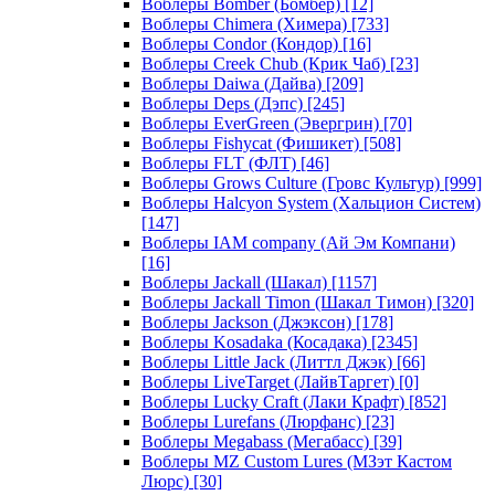
Воблеры Bomber (Бомбер)
[12]
Воблеры Chimera (Химера)
[733]
Воблеры Condor (Кондор)
[16]
Воблеры Creek Chub (Крик Чаб)
[23]
Воблеры Daiwa (Дайва)
[209]
Воблеры Deps (Дэпс)
[245]
Воблеры EverGreen (Эвергрин)
[70]
Воблеры Fishycat (Фишикет)
[508]
Воблеры FLT (ФЛТ)
[46]
Воблеры Grows Culture (Гровс Культур)
[999]
Воблеры Halcyon System (Хальцион Систем)
[147]
Воблеры IAM company (Ай Эм Компани)
[16]
Воблеры Jackall (Шакал)
[1157]
Воблеры Jackall Timon (Шакал Тимон)
[320]
Воблеры Jackson (Джэксон)
[178]
Воблеры Kosadaka (Косадака)
[2345]
Воблеры Little Jack (Литтл Джэк)
[66]
Воблеры LiveTarget (ЛайвТаргет)
[0]
Воблеры Lucky Craft (Лаки Крафт)
[852]
Воблеры Lurefans (Люрфанс)
[23]
Воблеры Megabass (Мегабасс)
[39]
Воблеры MZ Custom Lures (МЗэт Кастом
Люрс)
[30]