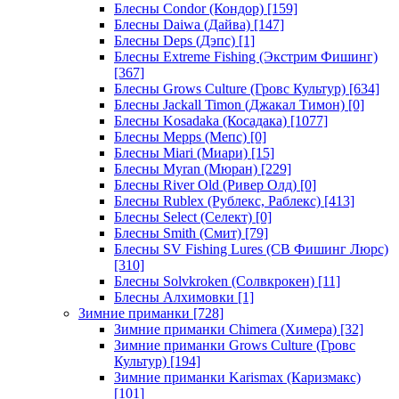
Блесны Condor (Кондор)
[159]
Блесны Daiwa (Дайва)
[147]
Блесны Deps (Дэпс)
[1]
Блесны Extreme Fishing (Экстрим Фишинг)
[367]
Блесны Grows Culture (Гровс Культур)
[634]
Блесны Jackall Timon (Джакал Тимон)
[0]
Блесны Kosadaka (Косадака)
[1077]
Блесны Mepps (Мепс)
[0]
Блесны Miari (Миари)
[15]
Блесны Myran (Мюран)
[229]
Блесны River Old (Ривер Олд)
[0]
Блесны Rublex (Рублекс, Раблекс)
[413]
Блесны Select (Селект)
[0]
Блесны Smith (Смит)
[79]
Блесны SV Fishing Lures (СВ Фишинг Люрс)
[310]
Блесны Solvkroken (Солвкрокен)
[11]
Блесны Алхимовки
[1]
Зимние приманки
[728]
Зимние приманки Chimera (Химера)
[32]
Зимние приманки Grows Culture (Гровс
Культур)
[194]
Зимние приманки Karismax (Каризмакс)
[101]