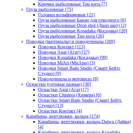
Крючки рыболовные Три кита
[7]
Груза рыболовные
[75]
Головки вольфрамовые
[21]
Груза рыболовные Банан для отводного
[6]
Груза рыболовные Drop shot (Дроп шот)
[2]
Груза рыболовные Kosadaka (Косадака)
[20]
Груза рыболовные Три кита
[26]
Поводки (материалы) и поводочницы
[269]
Поводки Контакт
[113]
Поводки Agat (Агат)
[37]
Поводки Kosadaka (Косадака)
[99]
Поводки MiAri (МиАри)
[3]
Поводки Smart Baits Studio (Смарт Бейтс
Студио)
[9]
Поводочницы и мотовило
[8]
Оснастки (готовые разные)
[30]
Оснастки Agat (Агат)
[7]
Оснастки Chimera (Химера)
[6]
Оснастки Smart Baits Studio (Смарт Бейтс
Студио)
[13]
Оснастки Контакт
[4]
Карабины, вертлюжки, кольца
[174]
Карабины, вертлюжки, кольца Daiwa (Дайва)
[4]
Карабины, вертлюжки, кольца Kosadaka