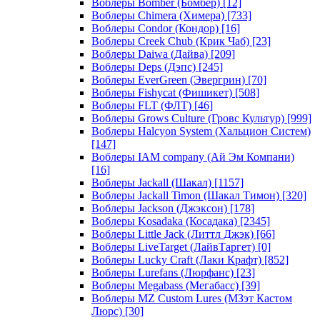
Воблеры Bomber (Бомбер)
[12]
Воблеры Chimera (Химера)
[733]
Воблеры Condor (Кондор)
[16]
Воблеры Creek Chub (Крик Чаб)
[23]
Воблеры Daiwa (Дайва)
[209]
Воблеры Deps (Дэпс)
[245]
Воблеры EverGreen (Эвергрин)
[70]
Воблеры Fishycat (Фишикет)
[508]
Воблеры FLT (ФЛТ)
[46]
Воблеры Grows Culture (Гровс Культур)
[999]
Воблеры Halcyon System (Хальцион Систем)
[147]
Воблеры IAM company (Ай Эм Компани)
[16]
Воблеры Jackall (Шакал)
[1157]
Воблеры Jackall Timon (Шакал Тимон)
[320]
Воблеры Jackson (Джэксон)
[178]
Воблеры Kosadaka (Косадака)
[2345]
Воблеры Little Jack (Литтл Джэк)
[66]
Воблеры LiveTarget (ЛайвТаргет)
[0]
Воблеры Lucky Craft (Лаки Крафт)
[852]
Воблеры Lurefans (Люрфанс)
[23]
Воблеры Megabass (Мегабасс)
[39]
Воблеры MZ Custom Lures (МЗэт Кастом
Люрс)
[30]