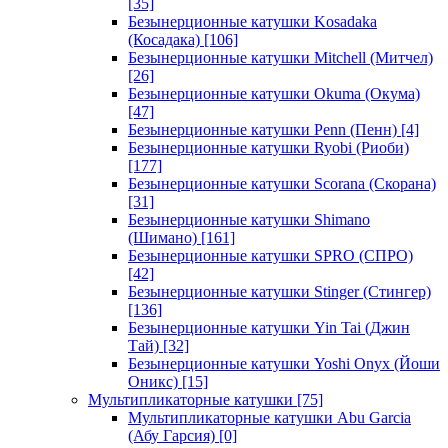
[35]
Безынерционные катушки Kosadaka
(Косадака)
[106]
Безынерционные катушки Mitchell (Митчел)
[26]
Безынерционные катушки Okuma (Окума)
[47]
Безынерционные катушки Penn (Пенн)
[4]
Безынерционные катушки Ryobi (Риоби)
[177]
Безынерционные катушки Scorana (Скорана)
[31]
Безынерционные катушки Shimano
(Шимано)
[161]
Безынерционные катушки SPRO (СПРО)
[42]
Безынерционные катушки Stinger (Стингер)
[136]
Безынерционные катушки Yin Tai (Джин
Тай)
[32]
Безынерционные катушки Yoshi Onyx (Йоши
Оникс)
[15]
Мультипликаторные катушки
[75]
Мультипликаторные катушки Abu Garcia
(Абу Гарсия)
[0]