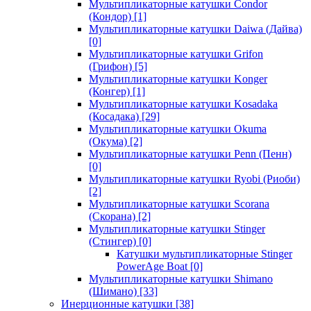
Мультипликаторные катушки Condor
(Кондор)
[1]
Мультипликаторные катушки Daiwa (Дайва)
[0]
Мультипликаторные катушки Grifon
(Грифон)
[5]
Мультипликаторные катушки Konger
(Конгер)
[1]
Мультипликаторные катушки Kosadaka
(Косадака)
[29]
Мультипликаторные катушки Okuma
(Окума)
[2]
Мультипликаторные катушки Penn (Пенн)
[0]
Мультипликаторные катушки Ryobi (Риоби)
[2]
Мультипликаторные катушки Scorana
(Скорана)
[2]
Мультипликаторные катушки Stinger
(Стингер)
[0]
Катушки мультипликаторные Stinger
PowerAge Boat
[0]
Мультипликаторные катушки Shimano
(Шимано)
[33]
Инерционные катушки
[38]