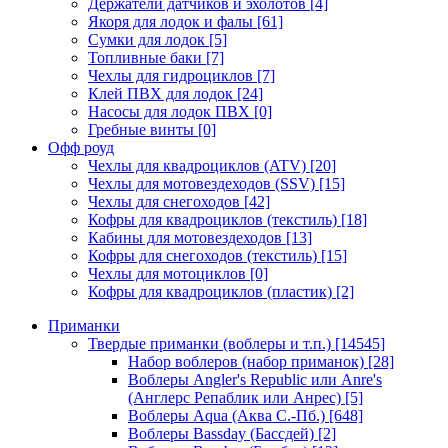
Держатели датчиков и эхолотов
[4]
Якоря для лодок и фалы
[61]
Сумки для лодок
[5]
Топливные баки
[7]
Чехлы для гидроциклов
[7]
Клей ПВХ для лодок
[24]
Насосы для лодок ПВХ
[0]
Гребные винты
[0]
Офф роуд
Чехлы для квадроциклов (ATV)
[20]
Чехлы для мотовездеходов (SSV)
[15]
Чехлы для снегоходов
[42]
Кофры для квадроциклов (текстиль)
[18]
Кабины для мотовездеходов
[13]
Кофры для снегоходов (текстиль)
[15]
Чехлы для мотоциклов
[0]
Кофры для квадроциклов (пластик)
[2]
Приманки
Твердые приманки (воблеры и т.п.)
[14545]
Набор воблеров (набор приманок)
[28]
Воблеры Angler's Republic или Anre's
(Англерс Репаблик или Анрес)
[5]
Воблеры Aqua (Аква С.-Пб.)
[648]
Воблеры Bassday (Бассдей)
[2]