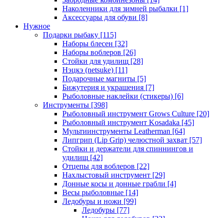
Наколенники для зимней рыбалки
[1]
Аксессуары для обуви
[8]
Нужное
Подарки рыбаку
[115]
Наборы блесен
[32]
Наборы воблеров
[26]
Стойки для удилищ
[28]
Нэцкэ (netsuke)
[11]
Подарочные магниты
[5]
Бижутерия и украшения
[7]
Рыболовные наклейки (стикеры)
[6]
Инструменты
[398]
Рыболовный инструмент Grows Culture
[20]
Рыболовный инструмент Kosadaka
[45]
Мультиинструменты Leatherman
[64]
Липгрип (Lip Grip) челюстной захват
[57]
Стойки и держатели для спиннингов и
удилищ
[42]
Отцепы для воблеров
[22]
Нахлыстовый инструмент
[29]
Донные косы и донные грабли
[4]
Весы рыболовные
[14]
Ледобуры и ножи
[99]
Ледобуры
[77]