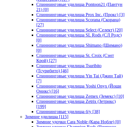
Спиннинговые удилища Pontoon21 (Пантун
21)
[0]
Спиннинговые удилища Prox Inc. (Прокс)
[3]
Спиннинговые удилища Scorana (Скорана)
[27]
Спиннинговые удилища Select (Селект)
[20]
Спиннинговые удилища SL Rods (СЛ Родс)
[0]
Спиннинговые удилища Shimano (Шимано)
[0]
Спиннинговые удилища St. Croix (Сэнт
Крой)
[27]
Спиннинговые удилища Tsuribito
(Тсурибито)
[46]
Спиннинговые удилища Yin Tai (Джин Тай)
[7]
Спиннинговые удилища Yoshi Onyx (Йоши
Оникс)
[16]
Спиннинговые удилища Zemex (Земекс)
[10]
Спиннинговые удилища Zetrix (Зетрикс)
[199]
Спиннинговые удилища б/у
[38]
Зимние удилища
[115]
Зимние удочки Cara Noble (Кара Нобле)
[0]
Зимние удочки Champion Rods (Чемпион