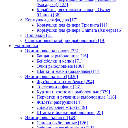
(Косадака)
[134]
Карабины, вертлюжки, кольца Owner
(Овнер)
[36]
Кормушки для фидера
[17]
Кормушки для фидера Три кита
[11]
Кормушки для фидера Chimera (Химера)
[6]
Поплавки
[21]
Силиконовый кембрик рыболовный
[19]
Экипировка
Экипировка на голову
[231]
Банданы рыболовные
[16]
Бейсболки и кепки
[71]
Очки рыболовные
[100]
Шапки и маски (балаклавы)
[44]
Экипировка на тело
[1030]
Футболки и термобелье
[294]
Толстовки и флис
[231]
Куртки и костюмы рыболовные
[339]
Перчатки и рукавицы рыболовные
[118]
Жилеты разгрузки
[14]
Спасательные жилеты
[9]
Штаны и брюки рыболовные
[25]
Экипировка на ноги
[149]
Сапоги рыболовные
[126]
Забродные комбинезоны
[14]