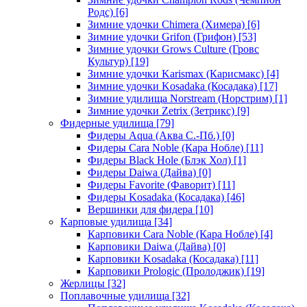
Родс)
[6]
Зимние удочки Chimera (Химера)
[6]
Зимние удочки Grifon (Грифон)
[53]
Зимние удочки Grows Culture (Гровс
Культур)
[19]
Зимние удочки Karismax (Карисмакс)
[4]
Зимние удочки Kosadaka (Косадака)
[17]
Зимние удилища Norstream (Норстрим)
[1]
Зимние удочки Zetrix (Зетрикс)
[9]
Фидерные удилища
[79]
Фидеры Aqua (Аква С.-Пб.)
[0]
Фидеры Cara Noble (Кара Нобле)
[11]
Фидеры Black Hole (Блэк Хол)
[1]
Фидеры Daiwa (Дайва)
[0]
Фидеры Favorite (Фаворит)
[11]
Фидеры Kosadaka (Косадака)
[46]
Вершинки для фидера
[10]
Карповые удилища
[34]
Карповики Cara Noble (Кара Нобле)
[4]
Карповики Daiwa (Дайва)
[0]
Карповики Kosadaka (Косадака)
[11]
Карповики Prologic (Пролоджик)
[19]
Жерлицы
[32]
Поплавочные удилища
[32]