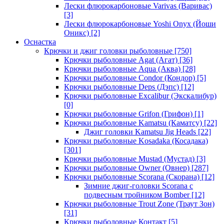
Лески флюрокарбоновые Varivas (Варивас)
[3]
Лески флюрокарбоновые Yoshi Onyx (Йоши
Оникс)
[2]
Оснастка
Крючки и джиг головки рыболовные
[750]
Крючки рыболовные Agat (Агат)
[36]
Крючки рыболовные Aqua (Аква)
[28]
Крючки рыболовные Condor (Кондор)
[5]
Крючки рыболовные Deps (Дэпс)
[12]
Крючки рыболовные Excalibur (Экскалибур)
[0]
Крючки рыболовные Grifon (Грифон)
[1]
Крючки рыболовные Kamatsu (Каматсу)
[22]
Джиг головки Kamatsu Jig Heads
[22]
Крючки рыболовные Kosadaka (Косадака)
[301]
Крючки рыболовные Mustad (Мустад)
[3]
Крючки рыболовные Owner (Овнер)
[287]
Крючки рыболовные Scorana (Скорана)
[12]
Зимние джиг-головки Scorana с
подвесным тройником Bomber
[12]
Крючки рыболовные Trout Zone (Траут Зон)
[31]
Крючки рыболовные Контакт
[5]