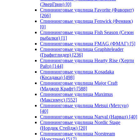
(ЭверГрин)
[0]
Спиннинговые удилища Favorite (Фаворит)
[266]
Спиннинговые удилища Fenwick (Фенвик)
[0]
Спиннинговые удилища Fish Season (Сезон
рыбалки)
[1]
Спиннинговые удилища FMAG (ФМАГ)
[5]
Спиннинговые удилища Graphiteleader
(Графитлидер)
[236]
Спиннинговые удилища Hearty Rise (Херти
Райз)
[144]
Спиннинговые удилища Kosadaka
(Косадака)
[498]
Спиннинговые удилища Major Craft
(Маджор Крафт)
[588]
Спиннинговые удилища Maximus
(Максимус)
[552]
Спиннинговые удилища Metsui (Метсуи)
[40]
Спиннинговые удилища Narval (Нарвал)
[40]
Спиннинговые удилища Nordic Stage
(Нордик Стейдж)
[20]
Спиннинговые удилища Norstream
(Норстрим)
[517]