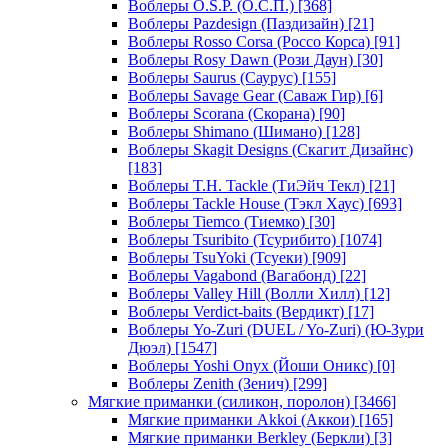
Воблеры O.S.P. (О.С.П.)
[368]
Воблеры Pazdesign (Паздизайн)
[21]
Воблеры Rosso Corsa (Россо Корса)
[91]
Воблеры Rosy Dawn (Рози Даун)
[30]
Воблеры Saurus (Саурус)
[155]
Воблеры Savage Gear (Саваж Гир)
[6]
Воблеры Scorana (Скорана)
[90]
Воблеры Shimano (Шимано)
[128]
Воблеры Skagit Designs (Скагит Дизайнс)
[183]
Воблеры T.H. Tackle (ТиЭйч Текл)
[21]
Воблеры Tackle House (Тэкл Хаус)
[693]
Воблеры Tiemco (Тиемко)
[30]
Воблеры Tsuribito (Тсурибито)
[1074]
Воблеры TsuYoki (Тсуеки)
[909]
Воблеры Vagabond (Вагабонд)
[22]
Воблеры Valley Hill (Волли Хилл)
[12]
Воблеры Verdict-baits (Вердикт)
[17]
Воблеры Yo-Zuri (DUEL / Yo-Zuri) (Ю-Зури
Дюэл)
[1547]
Воблеры Yoshi Onyx (Йоши Оникс)
[0]
Воблеры Zenith (Зенич)
[299]
Мягкие приманки (силикон, поролон)
[3466]
Мягкие приманки Akkoi (Аккои)
[165]
Мягкие приманки Berkley (Беркли)
[3]