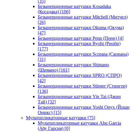
[35]
Безынерционные катушки Kosadaka
(Косадака)
[106]
Безынерционные катушки Mitchell (Митчел)
[26]
Безынерционные катушки Okuma (Окума)
[47]
Безынерционные катушки Penn (Пенн)
[4]
Безынерционные катушки Ryobi (Риоби)
[177]
Безынерционные катушки Scorana (Скорана)
[31]
Безынерционные катушки Shimano
(Шимано)
[161]
Безынерционные катушки SPRO (СПРО)
[42]
Безынерционные катушки Stinger (Стингер)
[136]
Безынерционные катушки Yin Tai (Джин
Тай)
[32]
Безынерционные катушки Yoshi Onyx (Йоши
Оникс)
[15]
Мультипликаторные катушки
[75]
Мультипликаторные катушки Abu Garcia
(Абу Гарсия)
[0]