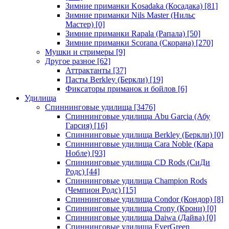
Зимние приманки Kosadaka (Косадака)
[81]
Зимние приманки Nils Master (Нильс
Мастер)
[0]
Зимние приманки Rapala (Рапала)
[50]
Зимние приманки Scorana (Скорана)
[270]
Мушки и стримеры
[9]
Другое разное
[62]
Аттрактанты
[37]
Пасты Berkley (Беркли)
[19]
Фиксаторы приманок и бойлов
[6]
Удилища
Спиннинговые удилища
[3476]
Спиннинговые удилища Abu Garcia (Абу
Гарсия)
[16]
Спиннинговые удилища Berkley (Беркли)
[0]
Спиннинговые удилища Cara Noble (Кара
Нобле)
[93]
Спиннинговые удилища CD Rods (СиДи
Родс)
[44]
Спиннинговые удилища Champion Rods
(Чемпион Родс)
[15]
Спиннинговые удилища Condor (Кондор)
[8]
Спиннинговые удилища Crony (Крони)
[0]
Спиннинговые удилища Daiwa (Дайва)
[0]
Спиннинговые удилища EverGreen