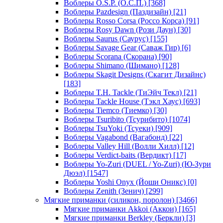
Воблеры O.S.P. (О.С.П.)
[368]
Воблеры Pazdesign (Паздизайн)
[21]
Воблеры Rosso Corsa (Россо Корса)
[91]
Воблеры Rosy Dawn (Рози Даун)
[30]
Воблеры Saurus (Саурус)
[155]
Воблеры Savage Gear (Саваж Гир)
[6]
Воблеры Scorana (Скорана)
[90]
Воблеры Shimano (Шимано)
[128]
Воблеры Skagit Designs (Скагит Дизайнс)
[183]
Воблеры T.H. Tackle (ТиЭйч Текл)
[21]
Воблеры Tackle House (Тэкл Хаус)
[693]
Воблеры Tiemco (Тиемко)
[30]
Воблеры Tsuribito (Тсурибито)
[1074]
Воблеры TsuYoki (Тсуеки)
[909]
Воблеры Vagabond (Вагабонд)
[22]
Воблеры Valley Hill (Волли Хилл)
[12]
Воблеры Verdict-baits (Вердикт)
[17]
Воблеры Yo-Zuri (DUEL / Yo-Zuri) (Ю-Зури
Дюэл)
[1547]
Воблеры Yoshi Onyx (Йоши Оникс)
[0]
Воблеры Zenith (Зенич)
[299]
Мягкие приманки (силикон, поролон)
[3466]
Мягкие приманки Akkoi (Аккои)
[165]
Мягкие приманки Berkley (Беркли)
[3]