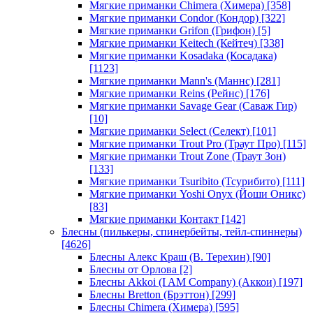
Мягкие приманки Chimera (Химера)
[358]
Мягкие приманки Condor (Кондор)
[322]
Мягкие приманки Grifon (Грифон)
[5]
Мягкие приманки Keitech (Кейтеч)
[338]
Мягкие приманки Kosadaka (Косадака)
[1123]
Мягкие приманки Mann's (Маннс)
[281]
Мягкие приманки Reins (Рейнс)
[176]
Мягкие приманки Savage Gear (Саваж Гир)
[10]
Мягкие приманки Select (Селект)
[101]
Мягкие приманки Trout Pro (Траут Про)
[115]
Мягкие приманки Trout Zone (Траут Зон)
[133]
Мягкие приманки Tsuribito (Тсурибито)
[111]
Мягкие приманки Yoshi Onyx (Йоши Оникс)
[83]
Мягкие приманки Контакт
[142]
Блесны (пилькеры, спинербейты, тейл-спиннеры)
[4626]
Блесны Алекс Краш (В. Терехин)
[90]
Блесны от Орлова
[2]
Блесны Akkoi (I AM Company) (Аккои)
[197]
Блесны Bretton (Брэттон)
[299]
Блесны Chimera (Химера)
[595]