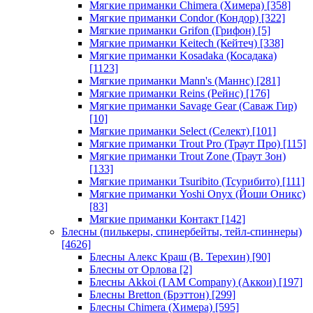
Мягкие приманки Chimera (Химера)
[358]
Мягкие приманки Condor (Кондор)
[322]
Мягкие приманки Grifon (Грифон)
[5]
Мягкие приманки Keitech (Кейтеч)
[338]
Мягкие приманки Kosadaka (Косадака)
[1123]
Мягкие приманки Mann's (Маннс)
[281]
Мягкие приманки Reins (Рейнс)
[176]
Мягкие приманки Savage Gear (Саваж Гир)
[10]
Мягкие приманки Select (Селект)
[101]
Мягкие приманки Trout Pro (Траут Про)
[115]
Мягкие приманки Trout Zone (Траут Зон)
[133]
Мягкие приманки Tsuribito (Тсурибито)
[111]
Мягкие приманки Yoshi Onyx (Йоши Оникс)
[83]
Мягкие приманки Контакт
[142]
Блесны (пилькеры, спинербейты, тейл-спиннеры)
[4626]
Блесны Алекс Краш (В. Терехин)
[90]
Блесны от Орлова
[2]
Блесны Akkoi (I AM Company) (Аккои)
[197]
Блесны Bretton (Брэттон)
[299]
Блесны Chimera (Химера)
[595]