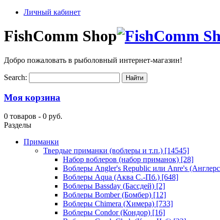
Личный кабинет
FishComm Shop
Добро пожаловать в рыболовный интернет-магазин!
Search:
Моя корзина
0 товаров -
0 руб.
Разделы
Приманки
Твердые приманки (воблеры и т.п.)
[14545]
Набор воблеров (набор приманок)
[28]
Воблеры Angler's Republic или Anre's (Англер
Воблеры Aqua (Аква С.-Пб.)
[648]
Воблеры Bassday (Бассдей)
[2]
Воблеры Bomber (Бомбер)
[12]
Воблеры Chimera (Химера)
[733]
Воблеры Condor (Кондор)
[16]