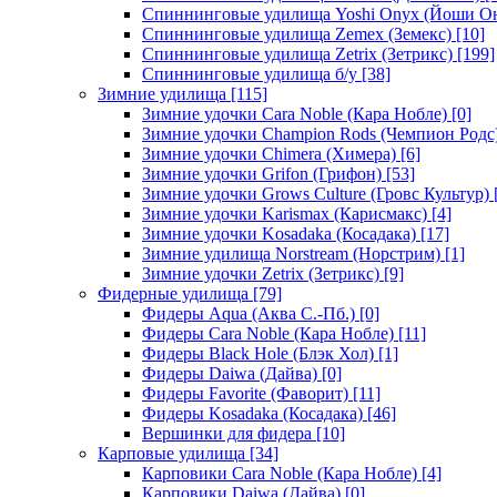
Спиннинговые удилища Yoshi Onyx (Йоши О
Спиннинговые удилища Zemex (Земекс)
[10]
Спиннинговые удилища Zetrix (Зетрикс)
[199]
Спиннинговые удилища б/у
[38]
Зимние удилища
[115]
Зимние удочки Cara Noble (Кара Нобле)
[0]
Зимние удочки Champion Rods (Чемпион Родс
Зимние удочки Chimera (Химера)
[6]
Зимние удочки Grifon (Грифон)
[53]
Зимние удочки Grows Culture (Гровс Культур)
Зимние удочки Karismax (Карисмакс)
[4]
Зимние удочки Kosadaka (Косадака)
[17]
Зимние удилища Norstream (Норстрим)
[1]
Зимние удочки Zetrix (Зетрикс)
[9]
Фидерные удилища
[79]
Фидеры Aqua (Аква С.-Пб.)
[0]
Фидеры Cara Noble (Кара Нобле)
[11]
Фидеры Black Hole (Блэк Хол)
[1]
Фидеры Daiwa (Дайва)
[0]
Фидеры Favorite (Фаворит)
[11]
Фидеры Kosadaka (Косадака)
[46]
Вершинки для фидера
[10]
Карповые удилища
[34]
Карповики Cara Noble (Кара Нобле)
[4]
Карповики Daiwa (Дайва)
[0]