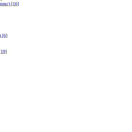
никс)
[16]
)
[6]
[19]