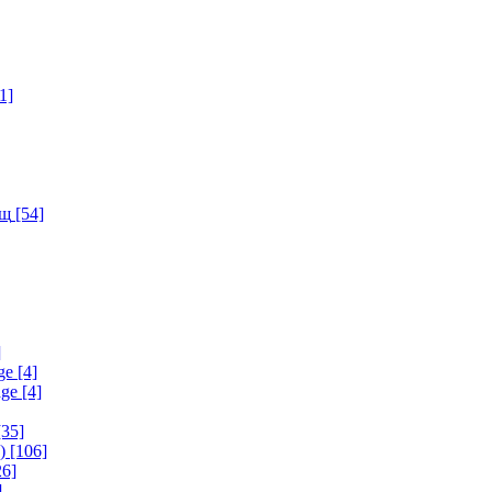
1]
ищ
[54]
]
ge
[4]
age
[4]
35]
)
[106]
6]
]