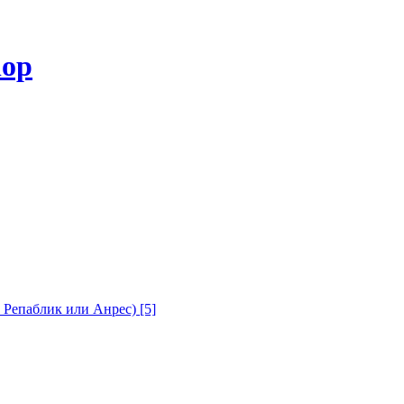
с Репаблик или Анрес)
[5]