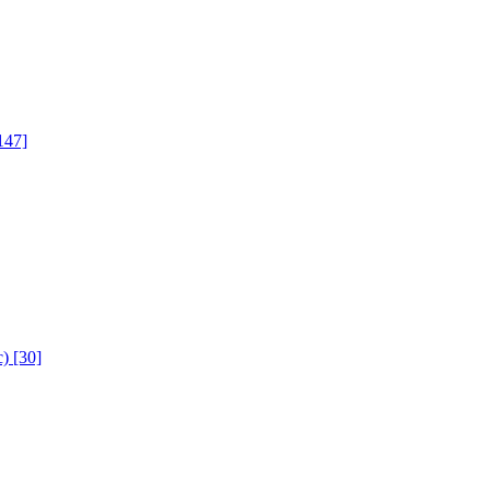
147]
с)
[30]