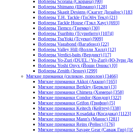
Воблеры Scorana (Скорана)
[90]
Воблеры Shimano (Шимано)
[128]
Воблеры Skagit Designs (Скагит Дизайнс)
[183
Воблеры T.H. Tackle (ТиЭйч Текл)
[21]
Воблеры Tackle House (Тэкл Хаус)
[693]
Воблеры Tiemco (Тиемко)
[30]
Воблеры Tsuribito (Тсурибито)
[1074]
Воблеры TsuYoki (Тсуеки)
[909]
Воблеры Vagabond (Вагабонд)
[22]
Воблеры Valley Hill (Волли Хилл)
[12]
Воблеры Verdict-baits (Вердикт)
[17]
Воблеры Yo-Zuri (DUEL / Yo-Zuri) (Ю-Зури Д
Воблеры Yoshi Onyx (Йоши Оникс)
[0]
Воблеры Zenith (Зенич)
[299]
Мягкие приманки (силикон, поролон)
[3466]
Мягкие приманки Akkoi (Аккои)
[165]
Мягкие приманки Berkley (Беркли)
[3]
Мягкие приманки Chimera (Химера)
[358]
Мягкие приманки Condor (Кондор)
[322]
Мягкие приманки Grifon (Грифон)
[5]
Мягкие приманки Keitech (Кейтеч)
[338]
Мягкие приманки Kosadaka (Косадака)
[1123]
Мягкие приманки Mann's (Маннс)
[281]
Мягкие приманки Reins (Рейнс)
[176]
Мягкие приманки Savage Gear (Саваж Гир)
[10