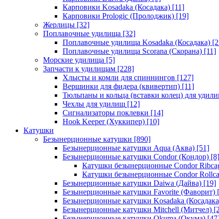
Карповики Kosadaka (Косадака)
[11]
Карповики Prologic (Пролоджик)
[19]
Жерлицы
[32]
Поплавочные удилища
[32]
Поплавочные удилища Kosadaka (Косадака)
[2
Поплавочные удилища Scorana (Скорана)
[11]
Морские удилища
[5]
Запчасти к удилищам
[228]
Хлысты и комли для спиннингов
[127]
Вершинки для фидера (квивертип)
[11]
Тюльпаны и кольца (вставки колец) для удил
Чехлы для удилищ
[12]
Сигнализаторы поклевки
[14]
Hook Keeper (Хуккипер)
[10]
Катушки
Безынерционные катушки
[890]
Безынерционные катушки Aqua (Аква)
[51]
Безынерционные катушки Condor (Кондор)
[8
Катушки безынерционные Condor Ribca
Катушки безынерционные Condor Rollc
Безынерционные катушки Daiwa (Дайва)
[19]
Безынерционные катушки Favorite (Фаворит)
[
Безынерционные катушки Kosadaka (Косадака
Безынерционные катушки Mitchell (Митчел)
[2
Безынерционные катушки Okuma (Окума)
[47