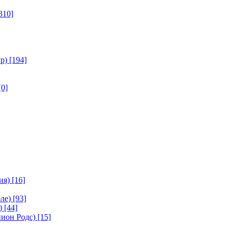
310]
р)
[194]
[0]
ия)
[16]
ле)
[93]
)
[44]
ион Родс)
[15]