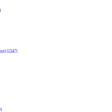
]
юэл)
[1547]
]