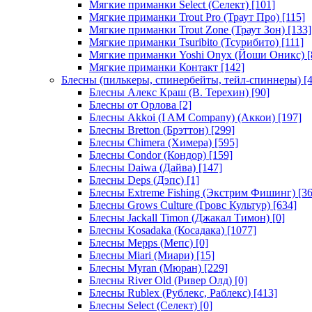
Мягкие приманки Select (Селект)
[101]
Мягкие приманки Trout Pro (Траут Про)
[115]
Мягкие приманки Trout Zone (Траут Зон)
[133]
Мягкие приманки Tsuribito (Тсурибито)
[111]
Мягкие приманки Yoshi Onyx (Йоши Оникс)
[
Мягкие приманки Контакт
[142]
Блесны (пилькеры, спинербейты, тейл-спиннеры)
[4
Блесны Алекс Краш (В. Терехин)
[90]
Блесны от Орлова
[2]
Блесны Akkoi (I AM Company) (Аккои)
[197]
Блесны Bretton (Брэттон)
[299]
Блесны Chimera (Химера)
[595]
Блесны Condor (Кондор)
[159]
Блесны Daiwa (Дайва)
[147]
Блесны Deps (Дэпс)
[1]
Блесны Extreme Fishing (Экстрим Фишинг)
[36
Блесны Grows Culture (Гровс Культур)
[634]
Блесны Jackall Timon (Джакал Тимон)
[0]
Блесны Kosadaka (Косадака)
[1077]
Блесны Mepps (Мепс)
[0]
Блесны Miari (Миари)
[15]
Блесны Myran (Мюран)
[229]
Блесны River Old (Ривер Олд)
[0]
Блесны Rublex (Рублекс, Раблекс)
[413]
Блесны Select (Селект)
[0]