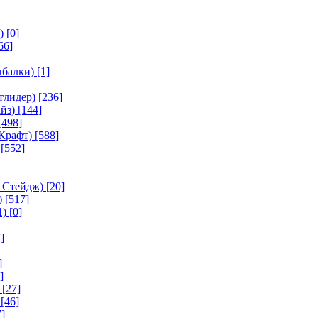
)
[0]
66]
ыбалки)
[1]
тлидер)
[236]
йз)
[144]
[498]
Крафт)
[588]
[552]
 Стейдж)
[20]
)
[517]
1)
[0]
]
]
]
[27]
[46]
]