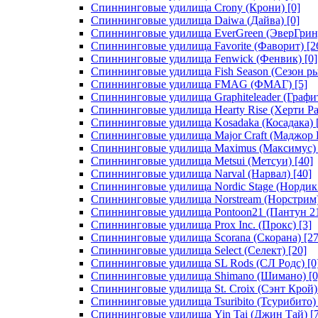
Спиннинговые удилища Crony (Крони)
[0]
Спиннинговые удилища Daiwa (Дайва)
[0]
Спиннинговые удилища EverGreen (ЭверГрин
Спиннинговые удилища Favorite (Фаворит)
[2
Спиннинговые удилища Fenwick (Фенвик)
[0]
Спиннинговые удилища Fish Season (Сезон р
Спиннинговые удилища FMAG (ФМАГ)
[5]
Спиннинговые удилища Graphiteleader (Графи
Спиннинговые удилища Hearty Rise (Херти Ра
Спиннинговые удилища Kosadaka (Косадака)
Спиннинговые удилища Major Craft (Маджор 
Спиннинговые удилища Maximus (Максимус)
Спиннинговые удилища Metsui (Метсуи)
[40]
Спиннинговые удилища Narval (Нарвал)
[40]
Спиннинговые удилища Nordic Stage (Нордик
Спиннинговые удилища Norstream (Норстрим
Спиннинговые удилища Pontoon21 (Пантун 2
Спиннинговые удилища Prox Inc. (Прокс)
[3]
Спиннинговые удилища Scorana (Скорана)
[27
Спиннинговые удилища Select (Селект)
[20]
Спиннинговые удилища SL Rods (СЛ Родс)
[0
Спиннинговые удилища Shimano (Шимано)
[0
Спиннинговые удилища St. Croix (Сэнт Крой)
Спиннинговые удилища Tsuribito (Тсурибито)
Спиннинговые удилища Yin Tai (Джин Тай)
[7