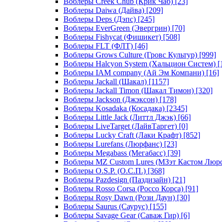
Воблеры Creek Chub (Крик Чаб)
[23]
Воблеры Daiwa (Дайва)
[209]
Воблеры Deps (Дэпс)
[245]
Воблеры EverGreen (Эвергрин)
[70]
Воблеры Fishycat (Фишикет)
[508]
Воблеры FLT (ФЛТ)
[46]
Воблеры Grows Culture (Гровс Культур)
[999]
Воблеры Halcyon System (Хальцион Систем)
[
Воблеры IAM company (Ай Эм Компани)
[16]
Воблеры Jackall (Шакал)
[1157]
Воблеры Jackall Timon (Шакал Тимон)
[320]
Воблеры Jackson (Джэксон)
[178]
Воблеры Kosadaka (Косадака)
[2345]
Воблеры Little Jack (Литтл Джэк)
[66]
Воблеры LiveTarget (ЛайвТаргет)
[0]
Воблеры Lucky Craft (Лаки Крафт)
[852]
Воблеры Lurefans (Люрфанс)
[23]
Воблеры Megabass (Мегабасс)
[39]
Воблеры MZ Custom Lures (МЗэт Кастом Люр
Воблеры O.S.P. (О.С.П.)
[368]
Воблеры Pazdesign (Паздизайн)
[21]
Воблеры Rosso Corsa (Россо Корса)
[91]
Воблеры Rosy Dawn (Рози Даун)
[30]
Воблеры Saurus (Саурус)
[155]
Воблеры Savage Gear (Саваж Гир)
[6]