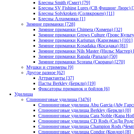
Блесны Smith (Смит)
[79]
Блесны SV Fishing Lures (СВ Фишинг Люрс)
[
Блесны Solvkroken (Солвкрокен)
[11]
Блесны Алхимовки
[1]
Зимние приманки
[728]
Зимние приманки Chimera (Химера)
[32]
Зимние приманки Grows Culture (Гровс Культу
Зимние приманки Karismax (Каризмакс)
[101]
Зимние приманки Kosadaka (Косадака)
[81]
Зимние приманки Nils Master (Нильс Мастер)
Зимние приманки Rapala (Рапала)
[50]
Зимние приманки Scorana (Скорана)
[270]
Мушки и стримеры
[9]
Другое разное
[62]
Аттрактанты
[37]
Пасты Berkley (Беркли)
[19]
Фиксаторы приманок и бойлов
[6]
Удилища
Спиннинговые удилища
[3476]
Спиннинговые удилища Abu Garcia (Абу Гарс
Спиннинговые удилища Berkley (Беркли)
[0]
Спиннинговые удилища Cara Noble (Кара Ноб
Спиннинговые удилища CD Rods (СиДи Родс
Спиннинговые удилища Champion Rods (Чемп
Спиннинговые удилища Condor (Кондор)
[8]