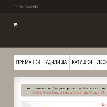
ЛИЧНЫЙ КАБИНЕТ
ПРИМАНКИ
УДИЛИЩА
КАТУШКИ
ЛЕС
→
Приманки
→
Твердые приманки (воблеры и т.п.)
→
→
Воблер Grows Culture Eclipse Mini Slight 75 цвет 105
Во