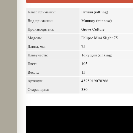
Класс приманки:
Ратлин (rattling)
Вид приманки:
Минноу (minnow)
Производитель:
Grows Culture
Модель:
Eclipse Mini Slight 75
Длина, мм.:
75
Плавучесть:
Тонущий (sinking)
Цвет:
105
Вес, г.:
15
Артикул:
4525919070266
Старая цена:
380