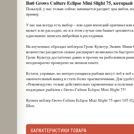
Виб Grows Culture Eclipse Mini Slight 75, который
Пожалуй, у нас только сейчас начинается расцвет эры вибов, но
пример.
У нас как всегда есть выбор – или один японский оригинал или 
может и не расходно, но и в этом случае они бывает цепляются
однозначно записать вибрейшн в расходники.
На изученных образцах воблеров Гровс Культур Эклипс Мини С
количество расцветок сильно расширяет возможности быстрого
Гровс Культур достаточно давно и прочно на рыболовном рынк
неоднократно проверено на личном опыте.
Кстати, упрямые, но интересующиеся рыбаки могут лоб в лоб с
окончательный вывод и стать более прагматичными. Для удоб
«Рекомендуем» только действительно гармоничные и полезны
подледных рыбалок с Grows Culture Eclipse Mini Slight 75!
Купить воблер Grows Culture Eclipse Mini Slight 75 цвет 105 
Шоп.
ХАРАКТЕРИСТИКИ ТОВАРА