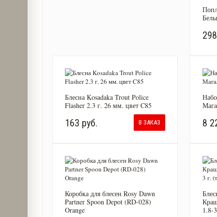
Попл
Белы
298
Блесна Kosadaka Trout Police
Набо
Flasher 2.3 г. 26 мм. цвет C85
Мага
163 руб.
8 2
В ЗАКАЗ
Коробка для блесен Rosy Dawn
Блес
Partner Spoon Depot (RD-028)
Краш
Orange
1.8-