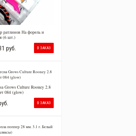
р ратлинов На форель и
я (6 шт.)
31 руб.
В ЗАКАЗ
на Grows Culture Rooney 2.8
ет 084 (glow)
руб.
В ЗАКАЗ