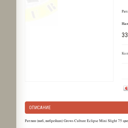
Рат
Нал
33
Кол
ОПИСАНИЕ
Ратлин (виб, вибрейшн) Grows Culture Eclipse Mini Slight 75 ц