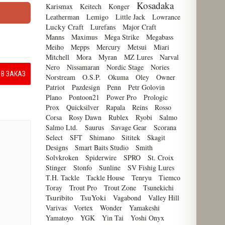
Kosadaka
Karismax
Keitech
Konger
Leatherman
Lemigo
Little Jack
Lowrance
Lucky Craft
Lurefans
Major Craft
Manns
Maximus
Mega Strike
Megabass
Meiho
Mepps
Mercury
Metsui
Miari
Mitchell
Mora
Myran
MZ Lures
Narval
Nero
Nissamaran
Nordic Stage
Nories
В ЗАКАЗ
Norstream
O.S.P.
Okuma
Oley
Owner
Patriot
Pazdesign
Penn
Petr Golovin
Plano
Pontoon21
Power Pro
Prologic
Prox
Quicksilver
Rapala
Reins
Rosso
Corsa
Rosy Dawn
Rublex
Ryobi
Salmo
Salmo Ltd.
Saurus
Savage Gear
Scorana
Select
SFT
Shimano
Sititek
Skagit
Designs
Smart Baits Studio
Smith
Solvkroken
Spiderwire
SPRO
St. Croix
Stinger
Stonfo
Sunline
SV Fishig Lures
T.H. Tackle
Tackle House
Tenryu
Tiemco
Toray
Trout Pro
Trout Zone
Tsunekichi
Tsuribito
TsuYoki
Vagabond
Valley Hill
Varivas
Vortex
Wonder
Yamakeshi
Yamatoyo
YGK
Yin Tai
Yoshi Onyx