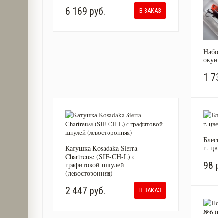
6 169 руб.
В ЗАКАЗ
Набо
окун
1 7
Блес
г. цв
Катушка Kosadaka Sierra
Chartreuse (SIE-CH-L) с
98 
графитовой шпулей
(левосторонняя)
2 447 руб.
В ЗАКАЗ