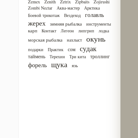
Zemex
Zenith
Zetrix
Zipbaits
Zojirushi
Zombi Nectar
Аква-мастер
Арктика
голавль
Боевой трикотаж
Вездеход
жерех
зимняя рыбалка
инструменты
карп
Контакт
Легеон
липгрип
лодка
окунь
морская рыбалка
нахлыст
судак
сом
подарки
Практик
таймень
троллинг
Терехин
Три кита
щука
форель
язь