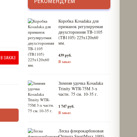
РЕКОМЕНДУЕМ
Коробка Kosadaka для
приманок регулируемая
двухсторонняя TB-1105
(TB1105) 225х120х60
мм.
439 руб.
В ЗАКАЗ
В заказ
Зимняя удочка Kosadaka
Trinity WTR-75M 3-х
частн. 75 см. 10-35 г.
1 747 руб.
В заказ
Леска флюрокарбоновая
Chimera SportMaxx 100%