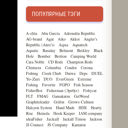
ПОПУЛЯРНЫЕ ТЭГИ
A-elita
Abu Garcia
Adrenalin Republic
AG-brand
Agat
Aiko
Akkoi
Angler's
Aqua
Republic (Anre's)
Aquatech
Aquatic
Bassday
Belmont
Berkley
Black
Hole
Bomber
Bretton
Camping World
Cara Noble
CD Rods
Champion Rods
Chimera
Columbia
Condor
Corona
DUEL
Fishing
Creek Chub
Daiwa
Deps
Yo-Zuri
DUO
EverGreen
Extreme
Fishing
Favorite
FGPO
Fish Season
FisherBox
Fisherman (Эребус)
Fishycat
FLT
FMAG
Gamakatsu
GetWood
Grows Culture
Graphiteleader
Grifon
Halcyon System
Hand Made
HDX
Hearty
Rise
Heinola
Hook Keeper
IAM company
Jackall
ideaFisher
Jackall Timon
Jackson
JJ-Connect
JS Company
Kamatsu