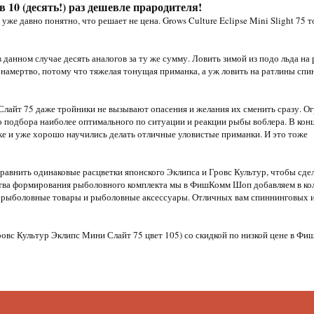
 в 10 (десять!) раз дешевле прародителя!
 уже давно понятно, что решает не цена. Grows Culture Eclipse Mini Slight 75 
в данном случае десять аналогов за ту же сумму. Ловить зимой из подо льда на
 намертво, потому что тяжелая тонущая приманка, а уж ловить на ратлины спи
лайт 75 даже тройники не вызывают опасения и желания их сменить сразу. О
 подбора наиболее оптимального по ситуации и реакции рыбы воблера. В конц
е и уже хорошо научились делать отличные уловистые приманки. И это тоже
равнить одинаковые расцветки японского Эклипса и Гровс Культур, чтобы сде
ства формирования рыболовного комплекта мы в ФишКомм Шоп добавляем в ко
е рыболовные товары и рыболовные аксессуары. Отличных вам спиннинговых 
(Гровс Культур Эклипс Мини Слайт 75 цвет 105) со скидкой по низкой цене в Ф