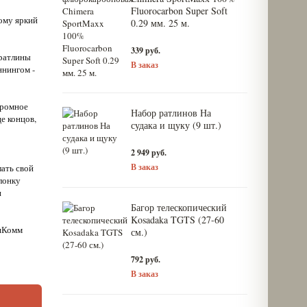
Fluorocarbon Super Soft
тому яркий
0.29 мм. 25 м.
339 руб.
 ратлины
В заказ
ннингом -
громное
Набор ратлинов На
е концов,
судака и щуку (9 шт.)
2 949 руб.
В заказ
лать свой
лонку
и
Багор телескопический
Kosadaka TGTS (27-60
ишКомм
см.)
792 руб.
В заказ