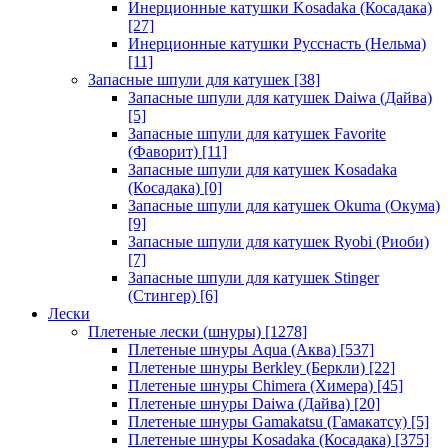
Инерционные катушки Kosadaka (Косадака)
[27]
Инерционные катушки Русснасть (Нельма)
[11]
Запасные шпули для катушек
[38]
Запасные шпули для катушек Daiwa (Дайва)
[5]
Запасные шпули для катушек Favorite
(Фаворит)
[11]
Запасные шпули для катушек Kosadaka
(Косадака)
[0]
Запасные шпули для катушек Okuma (Окума)
[9]
Запасные шпули для катушек Ryobi (Риоби)
[7]
Запасные шпули для катушек Stinger
(Стингер)
[6]
Лески
Плетеные лески (шнуры)
[1278]
Плетеные шнуры Aqua (Аква)
[537]
Плетеные шнуры Berkley (Беркли)
[22]
Плетеные шнуры Chimera (Химера)
[45]
Плетеные шнуры Daiwa (Дайва)
[20]
Плетеные шнуры Gamakatsu (Гамакатсу)
[5]
Плетеные шнуры Kosadaka (Косадака)
[375]