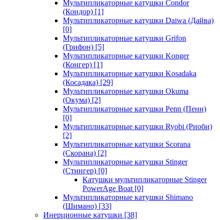
Мультипликаторные катушки Condor
(Кондор)
[1]
Мультипликаторные катушки Daiwa (Дайва)
[0]
Мультипликаторные катушки Grifon
(Грифон)
[5]
Мультипликаторные катушки Konger
(Конгер)
[1]
Мультипликаторные катушки Kosadaka
(Косадака)
[29]
Мультипликаторные катушки Okuma
(Окума)
[2]
Мультипликаторные катушки Penn (Пенн)
[0]
Мультипликаторные катушки Ryobi (Риоби)
[2]
Мультипликаторные катушки Scorana
(Скорана)
[2]
Мультипликаторные катушки Stinger
(Стингер)
[0]
Катушки мультипликаторные Stinger
PowerAge Boat
[0]
Мультипликаторные катушки Shimano
(Шимано)
[33]
Инерционные катушки
[38]