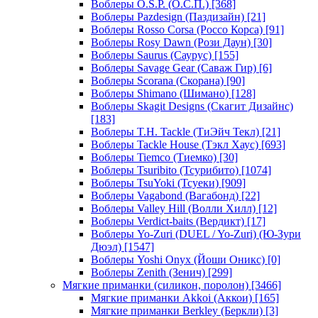
Воблеры O.S.P. (О.С.П.)
[368]
Воблеры Pazdesign (Паздизайн)
[21]
Воблеры Rosso Corsa (Россо Корса)
[91]
Воблеры Rosy Dawn (Рози Даун)
[30]
Воблеры Saurus (Саурус)
[155]
Воблеры Savage Gear (Саваж Гир)
[6]
Воблеры Scorana (Скорана)
[90]
Воблеры Shimano (Шимано)
[128]
Воблеры Skagit Designs (Скагит Дизайнс)
[183]
Воблеры T.H. Tackle (ТиЭйч Текл)
[21]
Воблеры Tackle House (Тэкл Хаус)
[693]
Воблеры Tiemco (Тиемко)
[30]
Воблеры Tsuribito (Тсурибито)
[1074]
Воблеры TsuYoki (Тсуеки)
[909]
Воблеры Vagabond (Вагабонд)
[22]
Воблеры Valley Hill (Волли Хилл)
[12]
Воблеры Verdict-baits (Вердикт)
[17]
Воблеры Yo-Zuri (DUEL / Yo-Zuri) (Ю-Зури
Дюэл)
[1547]
Воблеры Yoshi Onyx (Йоши Оникс)
[0]
Воблеры Zenith (Зенич)
[299]
Мягкие приманки (силикон, поролон)
[3466]
Мягкие приманки Akkoi (Аккои)
[165]
Мягкие приманки Berkley (Беркли)
[3]