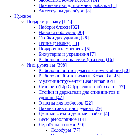
Наколенники для зимней рыбалки
[1]
Аксессуары для обуви
[8]
Нужное
Подарки рыбаку
[115]
Наборы блесен
[32]
Наборы воблеров
[26]
Стойки для удилищ
[28]
Нэцкэ (netsuke)
[11]
Подарочные магниты
[5]
Бижутерия и украшения
[7]
Рыболовные наклейки (стикеры)
[6]
Инструменты
[398]
Рыболовный инструмент Grows Culture
[20]
Рыболовный инструмент Kosadaka
[45]
Мультиинструменты Leatherman
[64]
Липгрип (Lip Grip) челюстной захват
[57]
Стойки и держатели для спиннингов и
удилищ
[42]
Отцепы для воблеров
[22]
Нахлыстовый инструмент
[29]
Донные косы и донные грабли
[4]
Весы рыболовные
[14]
Ледобуры и ножи
[99]
Ледобуры
[77]