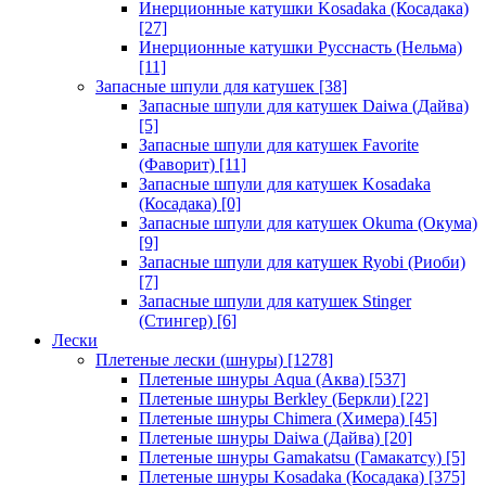
Инерционные катушки Kosadaka (Косадака)
[27]
Инерционные катушки Русснасть (Нельма)
[11]
Запасные шпули для катушек
[38]
Запасные шпули для катушек Daiwa (Дайва)
[5]
Запасные шпули для катушек Favorite
(Фаворит)
[11]
Запасные шпули для катушек Kosadaka
(Косадака)
[0]
Запасные шпули для катушек Okuma (Окума)
[9]
Запасные шпули для катушек Ryobi (Риоби)
[7]
Запасные шпули для катушек Stinger
(Стингер)
[6]
Лески
Плетеные лески (шнуры)
[1278]
Плетеные шнуры Aqua (Аква)
[537]
Плетеные шнуры Berkley (Беркли)
[22]
Плетеные шнуры Chimera (Химера)
[45]
Плетеные шнуры Daiwa (Дайва)
[20]
Плетеные шнуры Gamakatsu (Гамакатсу)
[5]
Плетеные шнуры Kosadaka (Косадака)
[375]