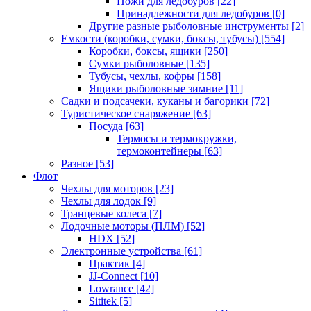
Ножи для ледобуров
[22]
Принадлежности для ледобуров
[0]
Другие разные рыболовные инструменты
[2]
Емкости (коробки, сумки, боксы, тубусы)
[554]
Коробки, боксы, ящики
[250]
Сумки рыболовные
[135]
Тубусы, чехлы, кофры
[158]
Ящики рыболовные зимние
[11]
Садки и подсачеки, куканы и багорики
[72]
Туристическое снаряжение
[63]
Посуда
[63]
Термосы и термокружки,
термоконтейнеры
[63]
Разное
[53]
Флот
Чехлы для моторов
[23]
Чехлы для лодок
[9]
Транцевые колеса
[7]
Лодочные моторы (ПЛМ)
[52]
HDX
[52]
Электронные устройства
[61]
Практик
[4]
JJ-Connect
[10]
Lowrance
[42]
Sititek
[5]