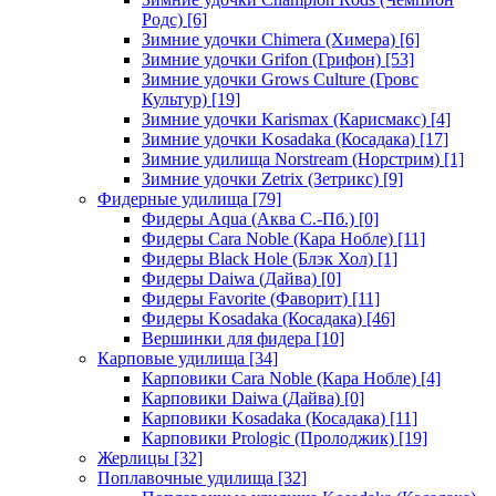
Родс)
[6]
Зимние удочки Chimera (Химера)
[6]
Зимние удочки Grifon (Грифон)
[53]
Зимние удочки Grows Culture (Гровс
Культур)
[19]
Зимние удочки Karismax (Карисмакс)
[4]
Зимние удочки Kosadaka (Косадака)
[17]
Зимние удилища Norstream (Норстрим)
[1]
Зимние удочки Zetrix (Зетрикс)
[9]
Фидерные удилища
[79]
Фидеры Aqua (Аква С.-Пб.)
[0]
Фидеры Cara Noble (Кара Нобле)
[11]
Фидеры Black Hole (Блэк Хол)
[1]
Фидеры Daiwa (Дайва)
[0]
Фидеры Favorite (Фаворит)
[11]
Фидеры Kosadaka (Косадака)
[46]
Вершинки для фидера
[10]
Карповые удилища
[34]
Карповики Cara Noble (Кара Нобле)
[4]
Карповики Daiwa (Дайва)
[0]
Карповики Kosadaka (Косадака)
[11]
Карповики Prologic (Пролоджик)
[19]
Жерлицы
[32]
Поплавочные удилища
[32]