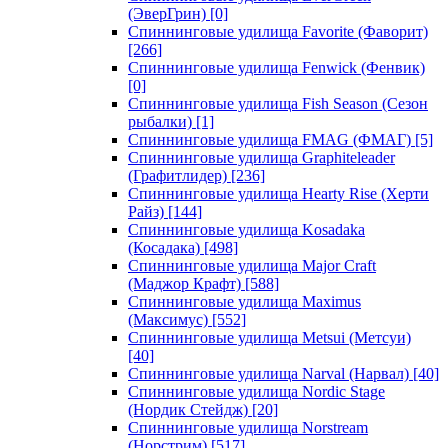
(ЭверГрин)
[0]
Спиннинговые удилища Favorite (Фаворит)
[266]
Спиннинговые удилища Fenwick (Фенвик)
[0]
Спиннинговые удилища Fish Season (Сезон
рыбалки)
[1]
Спиннинговые удилища FMAG (ФМАГ)
[5]
Спиннинговые удилища Graphiteleader
(Графитлидер)
[236]
Спиннинговые удилища Hearty Rise (Херти
Райз)
[144]
Спиннинговые удилища Kosadaka
(Косадака)
[498]
Спиннинговые удилища Major Craft
(Маджор Крафт)
[588]
Спиннинговые удилища Maximus
(Максимус)
[552]
Спиннинговые удилища Metsui (Метсуи)
[40]
Спиннинговые удилища Narval (Нарвал)
[40]
Спиннинговые удилища Nordic Stage
(Нордик Стейдж)
[20]
Спиннинговые удилища Norstream
(Норстрим)
[517]