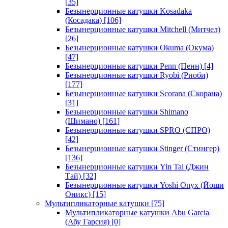
[35]
Безынерционные катушки Kosadaka
(Косадака)
[106]
Безынерционные катушки Mitchell (Митчел)
[26]
Безынерционные катушки Okuma (Окума)
[47]
Безынерционные катушки Penn (Пенн)
[4]
Безынерционные катушки Ryobi (Риоби)
[177]
Безынерционные катушки Scorana (Скорана)
[31]
Безынерционные катушки Shimano
(Шимано)
[161]
Безынерционные катушки SPRO (СПРО)
[42]
Безынерционные катушки Stinger (Стингер)
[136]
Безынерционные катушки Yin Tai (Джин
Тай)
[32]
Безынерционные катушки Yoshi Onyx (Йоши
Оникс)
[15]
Мультипликаторные катушки
[75]
Мультипликаторные катушки Abu Garcia
(Абу Гарсия)
[0]