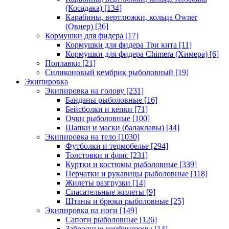
(Косадака)
[134]
Карабины, вертлюжки, кольца Owner
(Овнер)
[36]
Кормушки для фидера
[17]
Кормушки для фидера Три кита
[11]
Кормушки для фидера Chimera (Химера)
[6]
Поплавки
[21]
Силиконовый кембрик рыболовный
[19]
Экипировка
Экипировка на голову
[231]
Банданы рыболовные
[16]
Бейсболки и кепки
[71]
Очки рыболовные
[100]
Шапки и маски (балаклавы)
[44]
Экипировка на тело
[1030]
Футболки и термобелье
[294]
Толстовки и флис
[231]
Куртки и костюмы рыболовные
[339]
Перчатки и рукавицы рыболовные
[118]
Жилеты разгрузки
[14]
Спасательные жилеты
[9]
Штаны и брюки рыболовные
[25]
Экипировка на ноги
[149]
Сапоги рыболовные
[126]
Забродные комбинезоны
[14]