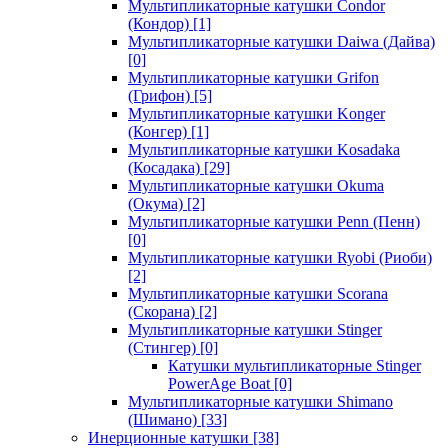
Мультипликаторные катушки Condor
(Кондор)
[1]
Мультипликаторные катушки Daiwa (Дайва)
[0]
Мультипликаторные катушки Grifon
(Грифон)
[5]
Мультипликаторные катушки Konger
(Конгер)
[1]
Мультипликаторные катушки Kosadaka
(Косадака)
[29]
Мультипликаторные катушки Okuma
(Окума)
[2]
Мультипликаторные катушки Penn (Пенн)
[0]
Мультипликаторные катушки Ryobi (Риоби)
[2]
Мультипликаторные катушки Scorana
(Скорана)
[2]
Мультипликаторные катушки Stinger
(Стингер)
[0]
Катушки мультипликаторные Stinger
PowerAge Boat
[0]
Мультипликаторные катушки Shimano
(Шимано)
[33]
Инерционные катушки
[38]