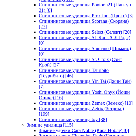
Спиннинговые удилища Pontoon21 (Пантун
21)
[0]
Спиннинговые удилища Prox Inc. (Прокс)
[3]
Спиннинговые удилища Scorana (Скорана)
[27]
Спиннинговые удилища Select (Селект)
[20]
Спиннинговые удилища SL Rods (СЛ Родс)
[0]
Спиннинговые удилища Shimano (Шимано)
[0]
Спиннинговые удилища St. Croix (Сэнт
Крой)
[27]
Спиннинговые удилища Tsuribito
(Тсурибито)
[46]
Спиннинговые удилища Yin Tai (Джин Тай)
[7]
Спиннинговые удилища Yoshi Onyx (Йоши
Оникс)
[16]
Спиннинговые удилища Zemex (Земекс)
[10]
Спиннинговые удилища Zetrix (Зетрикс)
[199]
Спиннинговые удилища б/у
[38]
Зимние удилища
[115]
Зимние удочки Cara Noble (Кара Нобле)
[0]
Зимние удочки Champion Rods (Чемпион