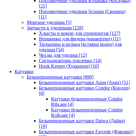
Поплавочные удилища Kosadaka (Косадака)
[21]
Поплавочные удилища Scorana (Скорана)
[11]
Морские удилища
[5]
Запчасти к удилищам
[228]
Хлысты и комли для спиннингов
[127]
Вершинки для фидера (квивертип)
[11]
Тюльпаны и кольца (вставки колец) для
удилищ
[54]
Чехлы для удилищ
[12]
Сигнализаторы поклевки
[14]
Hook Keeper (Хуккипер)
[10]
Катушки
Безынерционные катушки
[890]
Безынерционные катушки Aqua (Аква)
[51]
Безынерционные катушки Condor (Кондор)
[8]
Катушки безынерционные Condor
Ribcage
[4]
Катушки безынерционные Condor
Rollcage
[4]
Безынерционные катушки Daiwa (Дайва)
[19]
Безынерционные катушки Favorite (Фаворит)