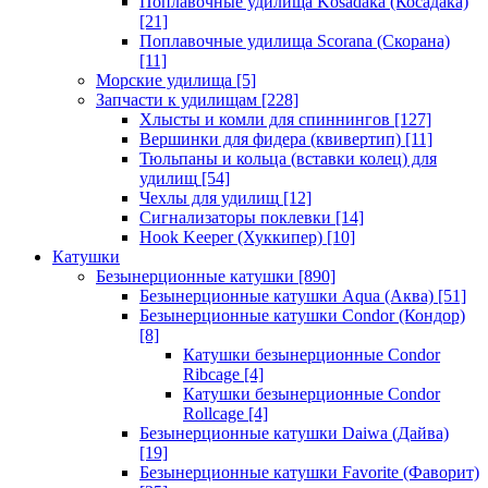
Поплавочные удилища Kosadaka (Косадака)
[21]
Поплавочные удилища Scorana (Скорана)
[11]
Морские удилища
[5]
Запчасти к удилищам
[228]
Хлысты и комли для спиннингов
[127]
Вершинки для фидера (квивертип)
[11]
Тюльпаны и кольца (вставки колец) для
удилищ
[54]
Чехлы для удилищ
[12]
Сигнализаторы поклевки
[14]
Hook Keeper (Хуккипер)
[10]
Катушки
Безынерционные катушки
[890]
Безынерционные катушки Aqua (Аква)
[51]
Безынерционные катушки Condor (Кондор)
[8]
Катушки безынерционные Condor
Ribcage
[4]
Катушки безынерционные Condor
Rollcage
[4]
Безынерционные катушки Daiwa (Дайва)
[19]
Безынерционные катушки Favorite (Фаворит)