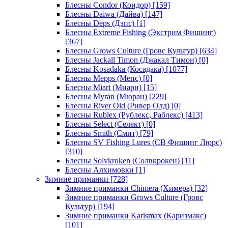
Блесны Condor (Кондор)
[159]
Блесны Daiwa (Дайва)
[147]
Блесны Deps (Дэпс)
[1]
Блесны Extreme Fishing (Экстрим Фишинг)
[367]
Блесны Grows Culture (Гровс Культур)
[634]
Блесны Jackall Timon (Джакал Тимон)
[0]
Блесны Kosadaka (Косадака)
[1077]
Блесны Mepps (Мепс)
[0]
Блесны Miari (Миари)
[15]
Блесны Myran (Мюран)
[229]
Блесны River Old (Ривер Олд)
[0]
Блесны Rublex (Рублекс, Раблекс)
[413]
Блесны Select (Селект)
[0]
Блесны Smith (Смит)
[79]
Блесны SV Fishing Lures (СВ Фишинг Люрс)
[310]
Блесны Solvkroken (Солвкрокен)
[11]
Блесны Алхимовки
[1]
Зимние приманки
[728]
Зимние приманки Chimera (Химера)
[32]
Зимние приманки Grows Culture (Гровс
Культур)
[194]
Зимние приманки Karismax (Каризмакс)
[101]