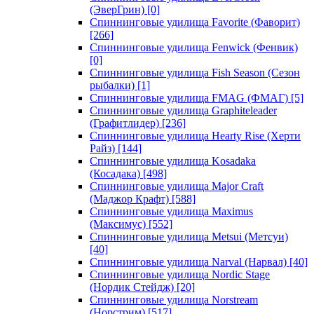
(ЭверГрин)
[0]
Спиннинговые удилища Favorite (Фаворит)
[266]
Спиннинговые удилища Fenwick (Фенвик)
[0]
Спиннинговые удилища Fish Season (Сезон
рыбалки)
[1]
Спиннинговые удилища FMAG (ФМАГ)
[5]
Спиннинговые удилища Graphiteleader
(Графитлидер)
[236]
Спиннинговые удилища Hearty Rise (Херти
Райз)
[144]
Спиннинговые удилища Kosadaka
(Косадака)
[498]
Спиннинговые удилища Major Craft
(Маджор Крафт)
[588]
Спиннинговые удилища Maximus
(Максимус)
[552]
Спиннинговые удилища Metsui (Метсуи)
[40]
Спиннинговые удилища Narval (Нарвал)
[40]
Спиннинговые удилища Nordic Stage
(Нордик Стейдж)
[20]
Спиннинговые удилища Norstream
(Норстрим)
[517]