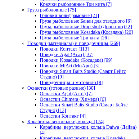
Крючки рыболовные Три кита
[7]
Груза рыболовные
[75]
Головки вольфрамовые
[21]
Груза рыболовные Банан для отводного
[6]
Груза рыболовные Drop shot (Дроп шот)
[2]
Груза рыболовные Kosadaka (Косадака)
[20]
Груза рыболовные Три кита
[26]
Поводки (материалы) и поводочницы
[269]
Поводки Контакт
[113]
Поводки Agat (Агат)
[37]
Поводки Kosadaka (Косадака)
[99]
Поводки MiAri (МиАри)
[3]
Поводки Smart Baits Studio (Смарт Бейтс
Студио)
[9]
Поводочницы и мотовило
[8]
Оснастки (готовые разные)
[30]
Оснастки Agat (Агат)
[7]
Оснастки Chimera (Химера)
[6]
Оснастки Smart Baits Studio (Смарт Бейтс
Студио)
[13]
Оснастки Контакт
[4]
Карабины, вертлюжки, кольца
[174]
Карабины, вертлюжки, кольца Daiwa (Дайва)
[4]
Карабины, вертлюжки, кольца Kosadaka