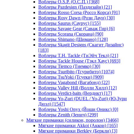
Воблеры O.S.P. (О.С.П.)
[368]
Воблеры Pazdesign (Паздизайн)
[21]
Воблеры Rosso Corsa (Россо Корса)
[91]
Воблеры Rosy Dawn (Рози Даун)
[30]
Воблеры Saurus (Саурус)
[155]
Воблеры Savage Gear (Саваж Гир)
[6]
Воблеры Scorana (Скорана)
[90]
Воблеры Shimano (Шимано)
[128]
Воблеры Skagit Designs (Скагит Дизайнс)
[183]
Воблеры T.H. Tackle (ТиЭйч Текл)
[21]
Воблеры Tackle House (Тэкл Хаус)
[693]
Воблеры Tiemco (Тиемко)
[30]
Воблеры Tsuribito (Тсурибито)
[1074]
Воблеры TsuYoki (Тсуеки)
[909]
Воблеры Vagabond (Вагабонд)
[22]
Воблеры Valley Hill (Волли Хилл)
[12]
Воблеры Verdict-baits (Вердикт)
[17]
Воблеры Yo-Zuri (DUEL / Yo-Zuri) (Ю-Зури
Дюэл)
[1547]
Воблеры Yoshi Onyx (Йоши Оникс)
[0]
Воблеры Zenith (Зенич)
[299]
Мягкие приманки (силикон, поролон)
[3466]
Мягкие приманки Akkoi (Аккои)
[165]
Мягкие приманки Berkley (Беркли)
[3]