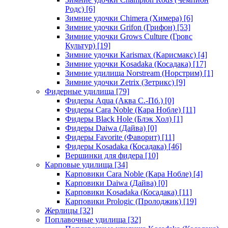
Родс)
[6]
Зимние удочки Chimera (Химера)
[6]
Зимние удочки Grifon (Грифон)
[53]
Зимние удочки Grows Culture (Гровс
Культур)
[19]
Зимние удочки Karismax (Карисмакс)
[4]
Зимние удочки Kosadaka (Косадака)
[17]
Зимние удилища Norstream (Норстрим)
[1]
Зимние удочки Zetrix (Зетрикс)
[9]
Фидерные удилища
[79]
Фидеры Aqua (Аква С.-Пб.)
[0]
Фидеры Cara Noble (Кара Нобле)
[11]
Фидеры Black Hole (Блэк Хол)
[1]
Фидеры Daiwa (Дайва)
[0]
Фидеры Favorite (Фаворит)
[11]
Фидеры Kosadaka (Косадака)
[46]
Вершинки для фидера
[10]
Карповые удилища
[34]
Карповики Cara Noble (Кара Нобле)
[4]
Карповики Daiwa (Дайва)
[0]
Карповики Kosadaka (Косадака)
[11]
Карповики Prologic (Пролоджик)
[19]
Жерлицы
[32]
Поплавочные удилища
[32]