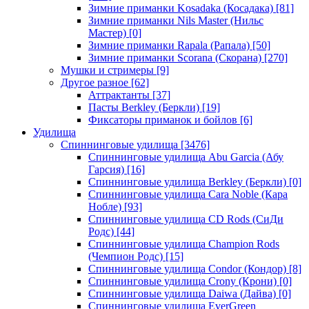
Зимние приманки Kosadaka (Косадака)
[81]
Зимние приманки Nils Master (Нильс
Мастер)
[0]
Зимние приманки Rapala (Рапала)
[50]
Зимние приманки Scorana (Скорана)
[270]
Мушки и стримеры
[9]
Другое разное
[62]
Аттрактанты
[37]
Пасты Berkley (Беркли)
[19]
Фиксаторы приманок и бойлов
[6]
Удилища
Спиннинговые удилища
[3476]
Спиннинговые удилища Abu Garcia (Абу
Гарсия)
[16]
Спиннинговые удилища Berkley (Беркли)
[0]
Спиннинговые удилища Cara Noble (Кара
Нобле)
[93]
Спиннинговые удилища CD Rods (СиДи
Родс)
[44]
Спиннинговые удилища Champion Rods
(Чемпион Родс)
[15]
Спиннинговые удилища Condor (Кондор)
[8]
Спиннинговые удилища Crony (Крони)
[0]
Спиннинговые удилища Daiwa (Дайва)
[0]
Спиннинговые удилища EverGreen