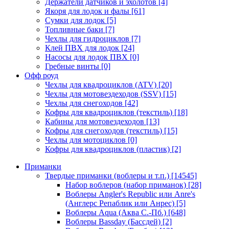
Держатели датчиков и эхолотов
[4]
Якоря для лодок и фалы
[61]
Сумки для лодок
[5]
Топливные баки
[7]
Чехлы для гидроциклов
[7]
Клей ПВХ для лодок
[24]
Насосы для лодок ПВХ
[0]
Гребные винты
[0]
Офф роуд
Чехлы для квадроциклов (ATV)
[20]
Чехлы для мотовездеходов (SSV)
[15]
Чехлы для снегоходов
[42]
Кофры для квадроциклов (текстиль)
[18]
Кабины для мотовездеходов
[13]
Кофры для снегоходов (текстиль)
[15]
Чехлы для мотоциклов
[0]
Кофры для квадроциклов (пластик)
[2]
Приманки
Твердые приманки (воблеры и т.п.)
[14545]
Набор воблеров (набор приманок)
[28]
Воблеры Angler's Republic или Anre's
(Англерс Репаблик или Анрес)
[5]
Воблеры Aqua (Аква С.-Пб.)
[648]
Воблеры Bassday (Бассдей)
[2]