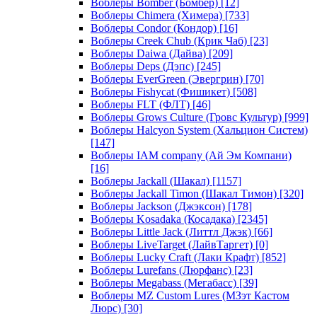
Воблеры Bomber (Бомбер)
[12]
Воблеры Chimera (Химера)
[733]
Воблеры Condor (Кондор)
[16]
Воблеры Creek Chub (Крик Чаб)
[23]
Воблеры Daiwa (Дайва)
[209]
Воблеры Deps (Дэпс)
[245]
Воблеры EverGreen (Эвергрин)
[70]
Воблеры Fishycat (Фишикет)
[508]
Воблеры FLT (ФЛТ)
[46]
Воблеры Grows Culture (Гровс Культур)
[999]
Воблеры Halcyon System (Хальцион Систем)
[147]
Воблеры IAM company (Ай Эм Компани)
[16]
Воблеры Jackall (Шакал)
[1157]
Воблеры Jackall Timon (Шакал Тимон)
[320]
Воблеры Jackson (Джэксон)
[178]
Воблеры Kosadaka (Косадака)
[2345]
Воблеры Little Jack (Литтл Джэк)
[66]
Воблеры LiveTarget (ЛайвТаргет)
[0]
Воблеры Lucky Craft (Лаки Крафт)
[852]
Воблеры Lurefans (Люрфанс)
[23]
Воблеры Megabass (Мегабасс)
[39]
Воблеры MZ Custom Lures (МЗэт Кастом
Люрс)
[30]