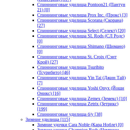
Спиннинговые удилища Pontoon21 (Пантун
21)
[0]
Спиннинговые удилища Prox Inc. (Прокс)
[3]
Спиннинговые удилища Scorana (Скорана)
[27]
Спиннинговые удилища Select (Селект)
[20]
Спиннинговые удилища SL Rods (СЛ Родс)
[0]
Спиннинговые удилища Shimano (Шимано)
[0]
Спиннинговые удилища St. Croix (Сэнт
Крой)
[27]
Спиннинговые удилища Tsuribito
(Тсурибито)
[46]
Спиннинговые удилища Yin Tai (Джин Тай)
[7]
Спиннинговые удилища Yoshi Onyx (Йоши
Оникс)
[16]
Спиннинговые удилища Zemex (Земекс)
[10]
Спиннинговые удилища Zetrix (Зетрикс)
[199]
Спиннинговые удилища б/у
[38]
Зимние удилища
[115]
Зимние удочки Cara Noble (Кара Нобле)
[0]
Зимние удочки Champion Rods (Чемпион