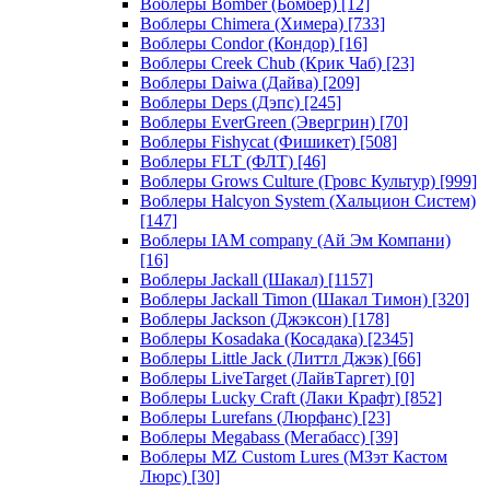
Воблеры Bomber (Бомбер)
[12]
Воблеры Chimera (Химера)
[733]
Воблеры Condor (Кондор)
[16]
Воблеры Creek Chub (Крик Чаб)
[23]
Воблеры Daiwa (Дайва)
[209]
Воблеры Deps (Дэпс)
[245]
Воблеры EverGreen (Эвергрин)
[70]
Воблеры Fishycat (Фишикет)
[508]
Воблеры FLT (ФЛТ)
[46]
Воблеры Grows Culture (Гровс Культур)
[999]
Воблеры Halcyon System (Хальцион Систем)
[147]
Воблеры IAM company (Ай Эм Компани)
[16]
Воблеры Jackall (Шакал)
[1157]
Воблеры Jackall Timon (Шакал Тимон)
[320]
Воблеры Jackson (Джэксон)
[178]
Воблеры Kosadaka (Косадака)
[2345]
Воблеры Little Jack (Литтл Джэк)
[66]
Воблеры LiveTarget (ЛайвТаргет)
[0]
Воблеры Lucky Craft (Лаки Крафт)
[852]
Воблеры Lurefans (Люрфанс)
[23]
Воблеры Megabass (Мегабасс)
[39]
Воблеры MZ Custom Lures (МЗэт Кастом
Люрс)
[30]