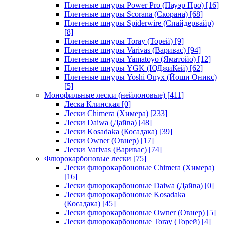
Плетеные шнуры Power Pro (Пауэр Про)
[16]
Плетеные шнуры Scorana (Скорана)
[68]
Плетеные шнуры Spiderwire (Спайдервайр)
[8]
Плетеные шнуры Toray (Торей)
[9]
Плетеные шнуры Varivas (Варивас)
[94]
Плетеные шнуры Yamatoyo (Яматойо)
[12]
Плетеные шнуры YGK (ЮДжиКей)
[62]
Плетеные шнуры Yoshi Onyx (Йоши Оникс)
[5]
Монофильные лески (нейлоновые)
[411]
Леска Клинская
[0]
Лески Chimera (Химера)
[233]
Лески Daiwa (Дайва)
[48]
Лески Kosadaka (Косадака)
[39]
Лески Owner (Овнер)
[17]
Лески Varivas (Варивас)
[74]
Флюрокарбоновые лески
[75]
Лески флюрокарбоновые Chimera (Химера)
[16]
Лески флюрокарбоновые Daiwa (Дайва)
[0]
Лески флюрокарбоновые Kosadaka
(Косадака)
[45]
Лески флюрокарбоновые Owner (Овнер)
[5]
Лески флюрокарбоновые Toray (Торей)
[4]