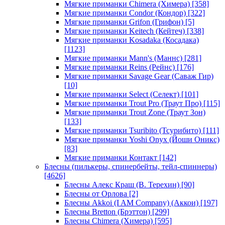
Мягкие приманки Chimera (Химера)
[358]
Мягкие приманки Condor (Кондор)
[322]
Мягкие приманки Grifon (Грифон)
[5]
Мягкие приманки Keitech (Кейтеч)
[338]
Мягкие приманки Kosadaka (Косадака)
[1123]
Мягкие приманки Mann's (Маннс)
[281]
Мягкие приманки Reins (Рейнс)
[176]
Мягкие приманки Savage Gear (Саваж Гир)
[10]
Мягкие приманки Select (Селект)
[101]
Мягкие приманки Trout Pro (Траут Про)
[115]
Мягкие приманки Trout Zone (Траут Зон)
[133]
Мягкие приманки Tsuribito (Тсурибито)
[111]
Мягкие приманки Yoshi Onyx (Йоши Оникс)
[83]
Мягкие приманки Контакт
[142]
Блесны (пилькеры, спинербейты, тейл-спиннеры)
[4626]
Блесны Алекс Краш (В. Терехин)
[90]
Блесны от Орлова
[2]
Блесны Akkoi (I AM Company) (Аккои)
[197]
Блесны Bretton (Брэттон)
[299]
Блесны Chimera (Химера)
[595]