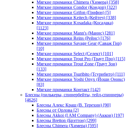
Мягкие приманки Chimera (Химера)
[358]
Мягкие приманки Condor (Кондор)
[322]
Мягкие приманки Grifon (Грифон)
[5]
Мягкие приманки Keitech (Кейтеч)
[338]
Мягкие приманки Kosadaka (Косадака)
[1123]
Мягкие приманки Mann's (Маннс)
[281]
Мягкие приманки Reins (Рейнс)
[176]
Мягкие приманки Savage Gear (Саваж Гир)
[10]
Мягкие приманки Select (Селект)
[101]
Мягкие приманки Trout Pro (Траут Про)
[115]
Мягкие приманки Trout Zone (Траут Зон)
[133]
Мягкие приманки Tsuribito (Тсурибито)
[111]
Мягкие приманки Yoshi Onyx (Йоши Оникс)
[83]
Мягкие приманки Контакт
[142]
Блесны (пилькеры, спинербейты, тейл-спиннеры)
[4626]
Блесны Алекс Краш (В. Терехин)
[90]
Блесны от Орлова
[2]
Блесны Akkoi (I AM Company) (Аккои)
[197]
Блесны Bretton (Брэттон)
[299]
Блесны Chimera (Химера)
[595]