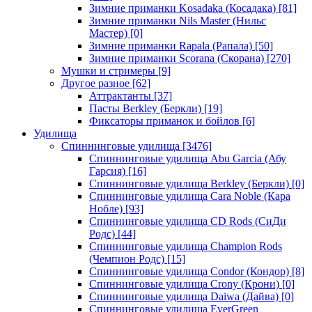
Зимние приманки Kosadaka (Косадака)
[81]
Зимние приманки Nils Master (Нильс
Мастер)
[0]
Зимние приманки Rapala (Рапала)
[50]
Зимние приманки Scorana (Скорана)
[270]
Мушки и стримеры
[9]
Другое разное
[62]
Аттрактанты
[37]
Пасты Berkley (Беркли)
[19]
Фиксаторы приманок и бойлов
[6]
Удилища
Спиннинговые удилища
[3476]
Спиннинговые удилища Abu Garcia (Абу
Гарсия)
[16]
Спиннинговые удилища Berkley (Беркли)
[0]
Спиннинговые удилища Cara Noble (Кара
Нобле)
[93]
Спиннинговые удилища CD Rods (СиДи
Родс)
[44]
Спиннинговые удилища Champion Rods
(Чемпион Родс)
[15]
Спиннинговые удилища Condor (Кондор)
[8]
Спиннинговые удилища Crony (Крони)
[0]
Спиннинговые удилища Daiwa (Дайва)
[0]
Спиннинговые удилища EverGreen