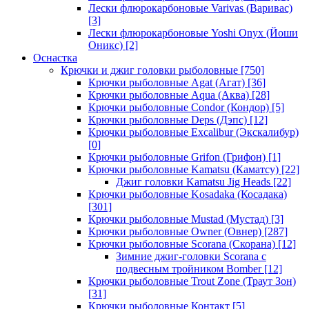
Лески флюрокарбоновые Varivas (Варивас)
[3]
Лески флюрокарбоновые Yoshi Onyx (Йоши
Оникс)
[2]
Оснастка
Крючки и джиг головки рыболовные
[750]
Крючки рыболовные Agat (Агат)
[36]
Крючки рыболовные Aqua (Аква)
[28]
Крючки рыболовные Condor (Кондор)
[5]
Крючки рыболовные Deps (Дэпс)
[12]
Крючки рыболовные Excalibur (Экскалибур)
[0]
Крючки рыболовные Grifon (Грифон)
[1]
Крючки рыболовные Kamatsu (Каматсу)
[22]
Джиг головки Kamatsu Jig Heads
[22]
Крючки рыболовные Kosadaka (Косадака)
[301]
Крючки рыболовные Mustad (Мустад)
[3]
Крючки рыболовные Owner (Овнер)
[287]
Крючки рыболовные Scorana (Скорана)
[12]
Зимние джиг-головки Scorana с
подвесным тройником Bomber
[12]
Крючки рыболовные Trout Zone (Траут Зон)
[31]
Крючки рыболовные Контакт
[5]