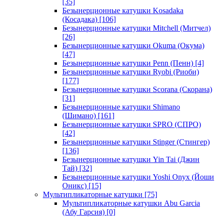
[35]
Безынерционные катушки Kosadaka
(Косадака)
[106]
Безынерционные катушки Mitchell (Митчел)
[26]
Безынерционные катушки Okuma (Окума)
[47]
Безынерционные катушки Penn (Пенн)
[4]
Безынерционные катушки Ryobi (Риоби)
[177]
Безынерционные катушки Scorana (Скорана)
[31]
Безынерционные катушки Shimano
(Шимано)
[161]
Безынерционные катушки SPRO (СПРО)
[42]
Безынерционные катушки Stinger (Стингер)
[136]
Безынерционные катушки Yin Tai (Джин
Тай)
[32]
Безынерционные катушки Yoshi Onyx (Йоши
Оникс)
[15]
Мультипликаторные катушки
[75]
Мультипликаторные катушки Abu Garcia
(Абу Гарсия)
[0]