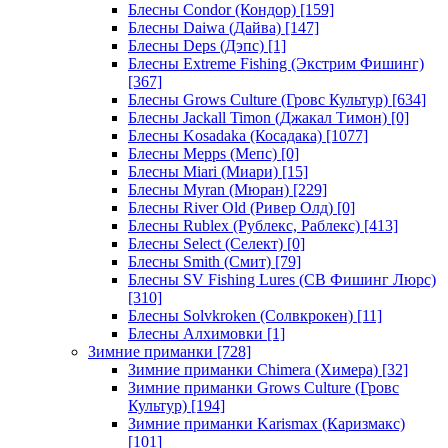
Блесны Condor (Кондор)
[159]
Блесны Daiwa (Дайва)
[147]
Блесны Deps (Дэпс)
[1]
Блесны Extreme Fishing (Экстрим Фишинг)
[367]
Блесны Grows Culture (Гровс Культур)
[634]
Блесны Jackall Timon (Джакал Тимон)
[0]
Блесны Kosadaka (Косадака)
[1077]
Блесны Mepps (Мепс)
[0]
Блесны Miari (Миари)
[15]
Блесны Myran (Мюран)
[229]
Блесны River Old (Ривер Олд)
[0]
Блесны Rublex (Рублекс, Раблекс)
[413]
Блесны Select (Селект)
[0]
Блесны Smith (Смит)
[79]
Блесны SV Fishing Lures (СВ Фишинг Люрс)
[310]
Блесны Solvkroken (Солвкрокен)
[11]
Блесны Алхимовки
[1]
Зимние приманки
[728]
Зимние приманки Chimera (Химера)
[32]
Зимние приманки Grows Culture (Гровс
Культур)
[194]
Зимние приманки Karismax (Каризмакс)
[101]