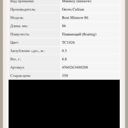
Вид приманки:
Минноу (minnow)
Производитель:
Grows Culture
Модель:
Bent Minnow 86
Длина, мм.:
86
Плавучесть:
Плавающий (floating)
Цвет:
TC1026
Заглубление «до», м.:
0.3
Вес, г.:
6.8
Артикул:
4560263400208
Старая цена:
350