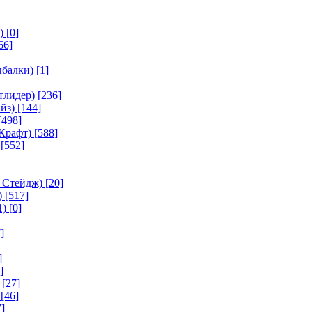
)
[0]
66]
ыбалки)
[1]
тлидер)
[236]
йз)
[144]
[498]
Крафт)
[588]
[552]
 Стейдж)
[20]
)
[517]
1)
[0]
]
]
]
[27]
[46]
]