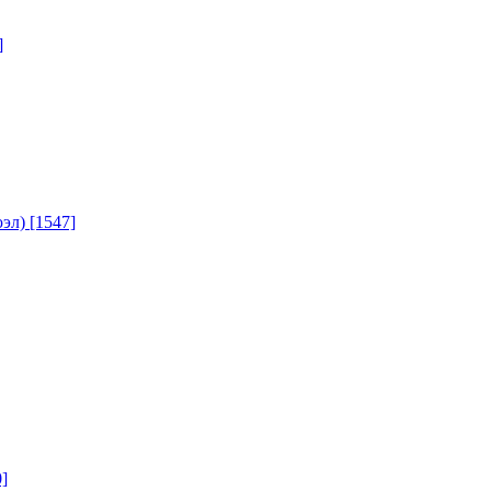
]
юэл)
[1547]
]