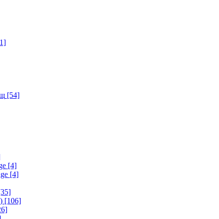
1]
ищ
[54]
]
ge
[4]
age
[4]
35]
)
[106]
6]
]