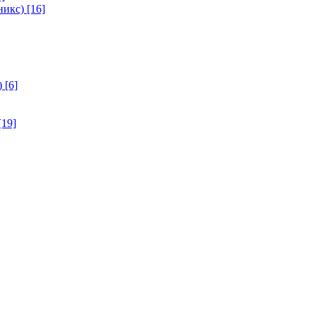
никс)
[16]
)
[6]
[19]