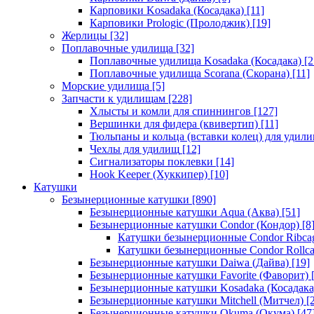
Карповики Kosadaka (Косадака)
[11]
Карповики Prologic (Пролоджик)
[19]
Жерлицы
[32]
Поплавочные удилища
[32]
Поплавочные удилища Kosadaka (Косадака)
[2
Поплавочные удилища Scorana (Скорана)
[11]
Морские удилища
[5]
Запчасти к удилищам
[228]
Хлысты и комли для спиннингов
[127]
Вершинки для фидера (квивертип)
[11]
Тюльпаны и кольца (вставки колец) для удил
Чехлы для удилищ
[12]
Сигнализаторы поклевки
[14]
Hook Keeper (Хуккипер)
[10]
Катушки
Безынерционные катушки
[890]
Безынерционные катушки Aqua (Аква)
[51]
Безынерционные катушки Condor (Кондор)
[8
Катушки безынерционные Condor Ribca
Катушки безынерционные Condor Rollc
Безынерционные катушки Daiwa (Дайва)
[19]
Безынерционные катушки Favorite (Фаворит)
[
Безынерционные катушки Kosadaka (Косадака
Безынерционные катушки Mitchell (Митчел)
[2
Безынерционные катушки Okuma (Окума)
[47