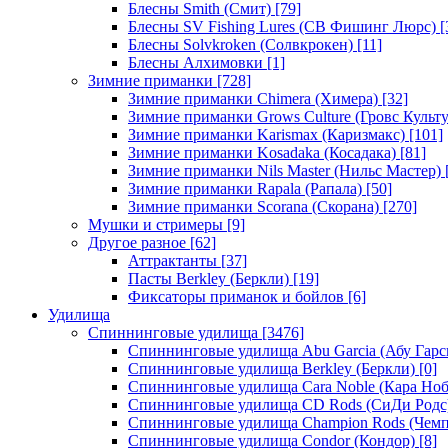
Блесны Smith (Смит)
[79]
Блесны SV Fishing Lures (СВ Фишинг Люрс)
[
Блесны Solvkroken (Солвкрокен)
[11]
Блесны Алхимовки
[1]
Зимние приманки
[728]
Зимние приманки Chimera (Химера)
[32]
Зимние приманки Grows Culture (Гровс Культу
Зимние приманки Karismax (Каризмакс)
[101]
Зимние приманки Kosadaka (Косадака)
[81]
Зимние приманки Nils Master (Нильс Мастер)
Зимние приманки Rapala (Рапала)
[50]
Зимние приманки Scorana (Скорана)
[270]
Мушки и стримеры
[9]
Другое разное
[62]
Аттрактанты
[37]
Пасты Berkley (Беркли)
[19]
Фиксаторы приманок и бойлов
[6]
Удилища
Спиннинговые удилища
[3476]
Спиннинговые удилища Abu Garcia (Абу Гарс
Спиннинговые удилища Berkley (Беркли)
[0]
Спиннинговые удилища Cara Noble (Кара Ноб
Спиннинговые удилища CD Rods (СиДи Родс
Спиннинговые удилища Champion Rods (Чемп
Спиннинговые удилища Condor (Кондор)
[8]