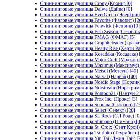
Спиннинговые удилища Crony (Крони)
[0]
Спиннинговые удилища Daiwa (Дайва)
[0]
Спиннинговые удилища EverGreen (ЭверГрин
Спиннинговые удилища Favorite (Фаворит)
[2
Спиннинговые удилища Fenwick (Фенвик)
[0]
Спиннинговые удилища Fish Season (Сезон р
Спиннинговые удилища FMAG (ФМАГ)
[5]
Спиннинговые удилища Graphiteleader (Графи
Спиннинговые удилища Hearty Rise (Херти Ра
Спиннинговые удилища Kosadaka (Косадака)
Спиннинговые удилища Major Craft (Маджор 
Спиннинговые удилища Maximus (Максимус)
Спиннинговые удилища Metsui (Метсуи)
[40]
Спиннинговые удилища Narval (Нарвал)
[40]
Спиннинговые удилища Nordic Stage (Нордик
Спиннинговые удилища Norstream (Норстрим
Спиннинговые удилища Pontoon21 (Пантун 2
Спиннинговые удилища Prox Inc. (Прокс)
[3]
Спиннинговые удилища Scorana (Скорана)
[27
Спиннинговые удилища Select (Селект)
[20]
Спиннинговые удилища SL Rods (СЛ Родс)
[0
Спиннинговые удилища Shimano (Шимано)
[0
Спиннинговые удилища St. Croix (Сэнт Крой)
Спиннинговые удилища Tsuribito (Тсурибито)
Спиннинговые удилища Yin Tai (Джин Тай)
[7