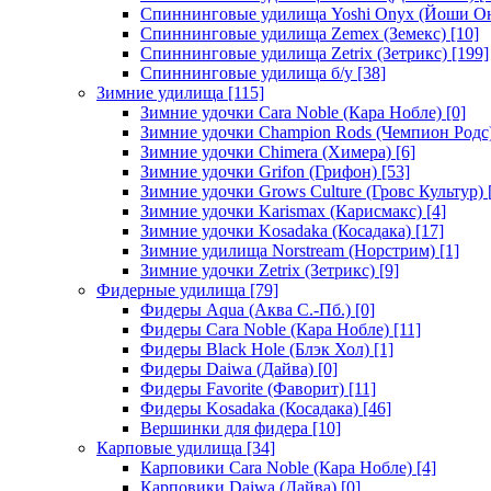
Спиннинговые удилища Yoshi Onyx (Йоши О
Спиннинговые удилища Zemex (Земекс)
[10]
Спиннинговые удилища Zetrix (Зетрикс)
[199]
Спиннинговые удилища б/у
[38]
Зимние удилища
[115]
Зимние удочки Cara Noble (Кара Нобле)
[0]
Зимние удочки Champion Rods (Чемпион Родс
Зимние удочки Chimera (Химера)
[6]
Зимние удочки Grifon (Грифон)
[53]
Зимние удочки Grows Culture (Гровс Культур)
Зимние удочки Karismax (Карисмакс)
[4]
Зимние удочки Kosadaka (Косадака)
[17]
Зимние удилища Norstream (Норстрим)
[1]
Зимние удочки Zetrix (Зетрикс)
[9]
Фидерные удилища
[79]
Фидеры Aqua (Аква С.-Пб.)
[0]
Фидеры Cara Noble (Кара Нобле)
[11]
Фидеры Black Hole (Блэк Хол)
[1]
Фидеры Daiwa (Дайва)
[0]
Фидеры Favorite (Фаворит)
[11]
Фидеры Kosadaka (Косадака)
[46]
Вершинки для фидера
[10]
Карповые удилища
[34]
Карповики Cara Noble (Кара Нобле)
[4]
Карповики Daiwa (Дайва)
[0]