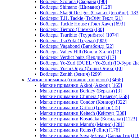
Воблеры Scorana (Скорана)
[90]
Воблеры Shimano (Шимано)
[128]
Воблеры Skagit Designs (Скагит Дизайнс)
[183
Воблеры T.H. Tackle (ТиЭйч Текл)
[21]
Воблеры Tackle House (Тэкл Хаус)
[693]
Воблеры Tiemco (Тиемко)
[30]
Воблеры Tsuribito (Тсурибито)
[1074]
Воблеры TsuYoki (Тсуеки)
[909]
Воблеры Vagabond (Вагабонд)
[22]
Воблеры Valley Hill (Волли Хилл)
[12]
Воблеры Verdict-baits (Вердикт)
[17]
Воблеры Yo-Zuri (DUEL / Yo-Zuri) (Ю-Зури Д
Воблеры Yoshi Onyx (Йоши Оникс)
[0]
Воблеры Zenith (Зенич)
[299]
Мягкие приманки (силикон, поролон)
[3466]
Мягкие приманки Akkoi (Аккои)
[165]
Мягкие приманки Berkley (Беркли)
[3]
Мягкие приманки Chimera (Химера)
[358]
Мягкие приманки Condor (Кондор)
[322]
Мягкие приманки Grifon (Грифон)
[5]
Мягкие приманки Keitech (Кейтеч)
[338]
Мягкие приманки Kosadaka (Косадака)
[1123]
Мягкие приманки Mann's (Маннс)
[281]
Мягкие приманки Reins (Рейнс)
[176]
Мягкие приманки Savage Gear (Саваж Гир)
[10