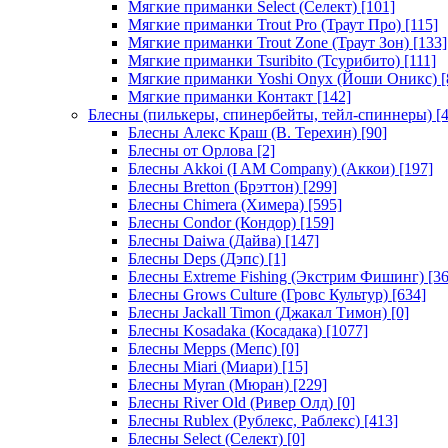
Мягкие приманки Select (Селект)
[101]
Мягкие приманки Trout Pro (Траут Про)
[115]
Мягкие приманки Trout Zone (Траут Зон)
[133]
Мягкие приманки Tsuribito (Тсурибито)
[111]
Мягкие приманки Yoshi Onyx (Йоши Оникс)
[
Мягкие приманки Контакт
[142]
Блесны (пилькеры, спинербейты, тейл-спиннеры)
[4
Блесны Алекс Краш (В. Терехин)
[90]
Блесны от Орлова
[2]
Блесны Akkoi (I AM Company) (Аккои)
[197]
Блесны Bretton (Брэттон)
[299]
Блесны Chimera (Химера)
[595]
Блесны Condor (Кондор)
[159]
Блесны Daiwa (Дайва)
[147]
Блесны Deps (Дэпс)
[1]
Блесны Extreme Fishing (Экстрим Фишинг)
[36
Блесны Grows Culture (Гровс Культур)
[634]
Блесны Jackall Timon (Джакал Тимон)
[0]
Блесны Kosadaka (Косадака)
[1077]
Блесны Mepps (Мепс)
[0]
Блесны Miari (Миари)
[15]
Блесны Myran (Мюран)
[229]
Блесны River Old (Ривер Олд)
[0]
Блесны Rublex (Рублекс, Раблекс)
[413]
Блесны Select (Селект)
[0]