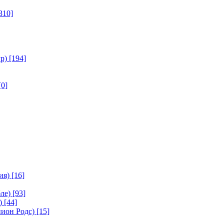
310]
р)
[194]
[0]
ия)
[16]
ле)
[93]
)
[44]
ион Родс)
[15]