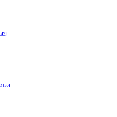
147]
с)
[30]