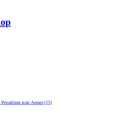
с Репаблик или Анрес)
[5]