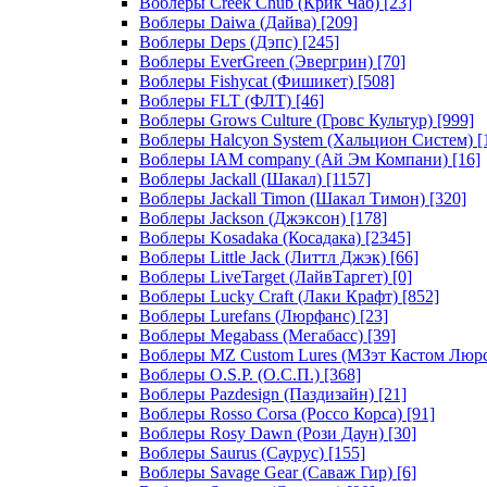
Воблеры Creek Chub (Крик Чаб)
[23]
Воблеры Daiwa (Дайва)
[209]
Воблеры Deps (Дэпс)
[245]
Воблеры EverGreen (Эвергрин)
[70]
Воблеры Fishycat (Фишикет)
[508]
Воблеры FLT (ФЛТ)
[46]
Воблеры Grows Culture (Гровс Культур)
[999]
Воблеры Halcyon System (Хальцион Систем)
[
Воблеры IAM company (Ай Эм Компани)
[16]
Воблеры Jackall (Шакал)
[1157]
Воблеры Jackall Timon (Шакал Тимон)
[320]
Воблеры Jackson (Джэксон)
[178]
Воблеры Kosadaka (Косадака)
[2345]
Воблеры Little Jack (Литтл Джэк)
[66]
Воблеры LiveTarget (ЛайвТаргет)
[0]
Воблеры Lucky Craft (Лаки Крафт)
[852]
Воблеры Lurefans (Люрфанс)
[23]
Воблеры Megabass (Мегабасс)
[39]
Воблеры MZ Custom Lures (МЗэт Кастом Люр
Воблеры O.S.P. (О.С.П.)
[368]
Воблеры Pazdesign (Паздизайн)
[21]
Воблеры Rosso Corsa (Россо Корса)
[91]
Воблеры Rosy Dawn (Рози Даун)
[30]
Воблеры Saurus (Саурус)
[155]
Воблеры Savage Gear (Саваж Гир)
[6]