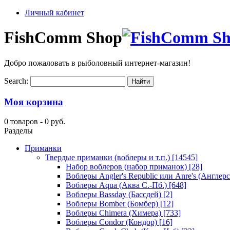
Личный кабинет
FishComm Shop
Добро пожаловать в рыболовный интернет-магазин!
Search:
Моя корзина
0 товаров -
0 руб.
Разделы
Приманки
Твердые приманки (воблеры и т.п.)
[14545]
Набор воблеров (набор приманок)
[28]
Воблеры Angler's Republic или Anre's (Англер
Воблеры Aqua (Аква С.-Пб.)
[648]
Воблеры Bassday (Бассдей)
[2]
Воблеры Bomber (Бомбер)
[12]
Воблеры Chimera (Химера)
[733]
Воблеры Condor (Кондор)
[16]