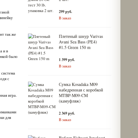
299 руб.
ьезной
линейку
В заказ
нт так же
Плетеный шнур Varivas
Avani Sea Bass (PE4)
#1.5 Green 150 m
а и в
анкой было
1 399 руб.
В заказ
 система
одя с
Сумка Kosadaka M09
набедренная с коробкой
ная игра.
MTBP-M09-CM
(камуфляж)
риманками
2 369 руб.
ки для
В заказ
Воблер Fishycat Junglecat