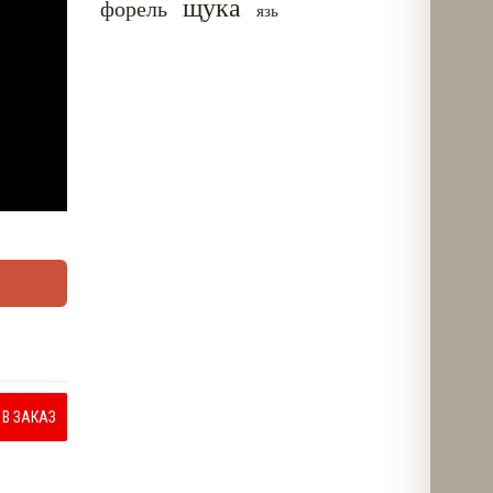
щука
форель
язь
В ЗАКАЗ