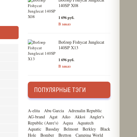
140SP X08
1 696 руб.
В заказ
Воблер Fishycat Junglecat
140SP X13
1 696 руб.
В заказ
ПОПУЛЯРНЫЕ ТЭГИ
A-elita
Abu Garcia
Adrenalin Republic
AG-brand
Agat
Aiko
Akkoi
Angler's
Aqua
Republic (Anre's)
Aquatech
Aquatic
Bassday
Belmont
Berkley
Black
Hole
Bomber
Bretton
Camping World