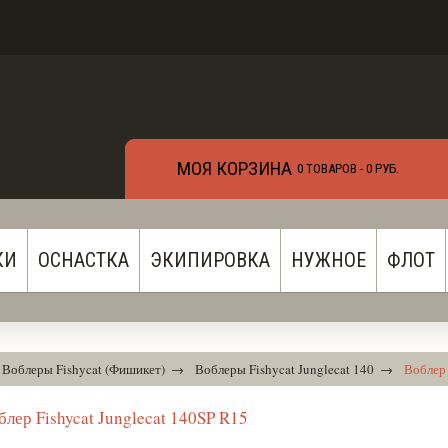
МОЯ КОРЗИНА
0 ТОВАРОВ -
0 РУБ.
КИ
ОСНАСТКА
ЭКИПИРОВКА
НУЖНОЕ
ФЛОТ
Воблеры Fishycat (Фишикет)
→
Воблеры Fishycat Junglecat 140
→
Воблер 
блер Fishycat Junglecat 140SP R15