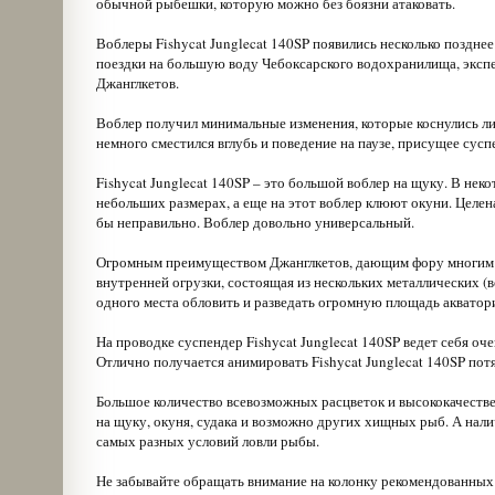
обычной рыбешки, которую можно без боязни атаковать.
Воблеры Fishycat Junglecat 140SP появились несколько позднее 
поездки на большую воду Чебоксарского водохранилища, эксп
Джанглкетов.
Воблер получил минимальные изменения, которые коснулись лиш
немного сместился вглубь и поведение на паузе, присущее сус
Fishycat Junglecat 140SP – это большой воблер на щуку. В нек
небольших размерах, а еще на этот воблер клюют окуни. Целен
бы неправильно. Воблер довольно универсальный.
Огромным преимуществом Джанглкетов, дающим фору многим др
внутренней огрузки, состоящая из нескольких металлических (
одного места обловить и разведать огромную площадь акватор
На проводке суспендер Fishycat Junglecat 140SP ведет себя о
Отлично получается анимировать Fishycat Junglecat 140SP потя
Большое количество всевозможных расцветок и высококачеств
на щуку, окуня, судака и возможно других хищных рыб. А нал
самых разных условий ловли рыбы.
Не забывайте обращать внимание на колонку рекомендованных 