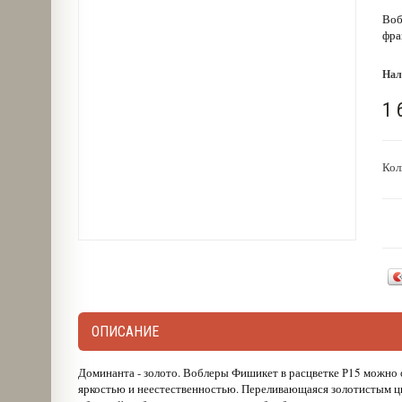
Воб
фра
Нал
1 
Кол
ОПИСАНИЕ
Доминанта - золото. Воблеры Фишикет в расцветке Р15 можно 
яркостью и неестественностью. Переливающаяся золотистым ц