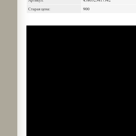
Артикул:
4580323417342
Старая цена:
900