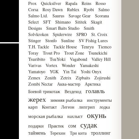
Prox
Quicksilver
Rapala
Reins
Rosso
Corsa
Rosy Dawn
Rublex
Ryobi
Salmo
Salmo Ltd.
Saurus
Savage Gear
Scorana
Select
SFT
Shimano
Sititek
Skagit
Designs
Smart Baits Studio
Smith
Solvkroken
Spiderwire
SPRO
St. Croix
Stinger
Stonfo
Sunline
SV Fishig Lures
T.H. Tackle
Tackle House
Tenryu
Tiemco
Toray
Trout Pro
Trout Zone
Tsunekichi
Tsuribito
TsuYoki
Vagabond
Valley Hill
Varivas
Vortex
Wonder
Yamakeshi
Yamatoyo
YGK
Yin Tai
Yoshi Onyx
Zemex
Zenith
Zetrix
Zipbaits
Zojirushi
Zombi Nectar
Аква-мастер
Арктика
голавль
Боевой трикотаж
Вездеход
жерех
зимняя рыбалка
инструменты
карп
Контакт
Легеон
липгрип
лодка
окунь
морская рыбалка
нахлыст
судак
сом
подарки
Практик
таймень
троллинг
Терехин
Три кита