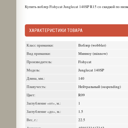
Купить воблер Fishycat Junglecat 140SP R15 со скидкой по низк
ХАРАКТЕРИСТИКИ ТОВАРА
Класс приманки:
Воблер (wobbler)
Вид приманки:
Минноу (minnow)
Производитель:
Fishycat
Модель:
Junglecat 140SP
Длина, мм.:
140
Плавучесть:
Нейтральный (suspending)
Цвет:
R09
Заглубление «от», м.:
1
Заглубление «до», м.:
1.5
Вес, г.:
22.5