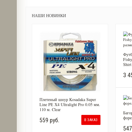
НАШИ НОВИНКИ
Футб
Fish
Shir
3 4
Плетеный шнур Kosadaka Super
Line PE X4 Ultralight Pro 0.05 мм.
110 м. Clear
Баго
форе
559 руб.
В ЗАКАЗ
547