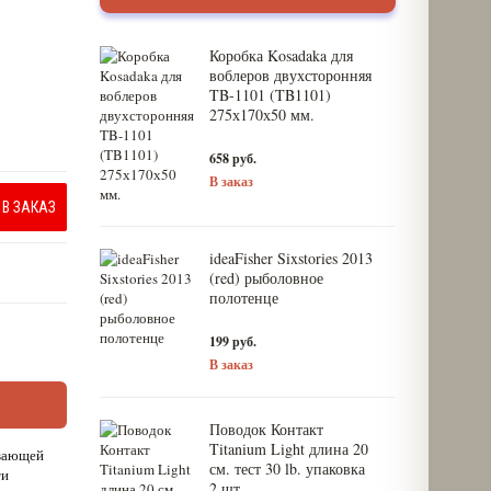
Коробка Kosadaka для
воблеров двухсторонняя
TB-1101 (TB1101)
275х170х50 мм.
658 руб.
В заказ
В ЗАКАЗ
ideaFisher Sixstories 2013
(red) рыболовное
полотенце
199 руб.
В заказ
Поводок Контакт
Titanium Light длина 20
ывающей
см. тест 30 lb. упаковка
ти
2 шт.