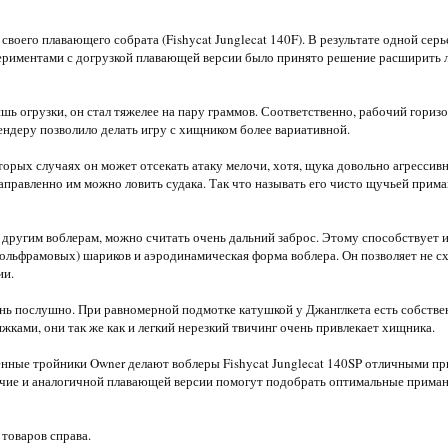
своего плавающего собрата (Fishycat Junglecat 140F). В результате одной сер
ериментами с догрузкой плавающей версии было принято решение расширить 
ь огрузки, он стал тяжелее на пару граммов. Соответственно, рабочий горизо
пендеру позволило делать игру с хищником более вариативной.
оторых случаях он может отсекать атаку мелочи, хотя, щука довольно агрессивн
аправленно им можно ловить судака. Так что называть его чисто щучьей прим
угим воблерам, можно считать очень дальний заброс. Этому способствует и
вольфрамовых) шариков и аэродинамическая форма воблера. Он позволяет не сх
ии.
чень послушно. При равномерной подмотке катушкой у Джанглкета есть собствен
жками, они так же как и легкий нерезкий твичинг очень привлекает хищника.
енные тройники Owner делают воблеры Fishycat Junglecat 140SP отличными п
ичие и аналогичной плавающей версии помогут подобрать оптимальные приман
товаров справа.