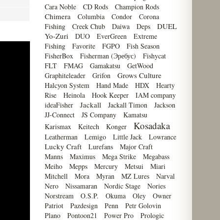
Cara Noble
CD Rods
Champion Rods
Chimera
Columbia
Condor
Corona
DUEL
Fishing
Creek Chub
Daiwa
Deps
Yo-Zuri
DUO
EverGreen
Extreme
Fishing
Favorite
FGPO
Fish Season
FisherBox
Fisherman (Эребус)
Fishycat
FLT
FMAG
Gamakatsu
GetWood
Grows Culture
Graphiteleader
Grifon
Halcyon System
Hand Made
HDX
Hearty
Rise
Heinola
Hook Keeper
IAM company
Jackall
ideaFisher
Jackall Timon
Jackson
JJ-Connect
JS Company
Kamatsu
Kosadaka
Karismax
Keitech
Konger
Leatherman
Lemigo
Little Jack
Lowrance
Lucky Craft
Lurefans
Major Craft
Manns
Maximus
Mega Strike
Megabass
Meiho
Mepps
Mercury
Metsui
Miari
Mitchell
Mora
Myran
MZ Lures
Narval
Nero
Nissamaran
Nordic Stage
Nories
Norstream
O.S.P.
Okuma
Oley
Owner
Patriot
Pazdesign
Penn
Petr Golovin
Plano
Pontoon21
Power Pro
Prologic