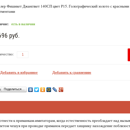
лер Фишикет Джанглкет 140СП цвет Р15. Голографический золото с красными
гментами
ичие:
есть в наличии
696 руб.
ичество:
Добавить в избранное
Добавить к сравнению
Поделиться…
отнести к приманкам-имитаторам, когда естественность преобладает над выз
ветом чешуя при проводке приманок передает хищнику нахождение поблизос