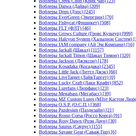
Воблеры Creek Chub (Крик Чаб)
[23]
Воблеры Daiwa (Дайва)
[209]
Воблеры Deps (Дэпс)
[245]
Воблеры EverGreen (Эвергрин)
[70]
Воблеры Fishycat (Фишикет)
[508]
Воблеры FLT (ФЛТ)
[46]
Воблеры Grows Culture (Гровс Культур)
[999]
Воблеры Halcyon System (Хальцион Систем)
[
Воблеры IAM company (Ай Эм Компани)
[16]
Воблеры Jackall (Шакал)
[1157]
Воблеры Jackall Timon (Шакал Тимон)
[320]
Воблеры Jackson (Джэксон)
[178]
Воблеры Kosadaka (Косадака)
[2345]
Воблеры Little Jack (Литтл Джэк)
[66]
Воблеры LiveTarget (ЛайвТаргет)
[0]
Воблеры Lucky Craft (Лаки Крафт)
[852]
Воблеры Lurefans (Люрфанс)
[23]
Воблеры Megabass (Мегабасс)
[39]
Воблеры MZ Custom Lures (МЗэт Кастом Люр
Воблеры O.S.P. (О.С.П.)
[368]
Воблеры Pazdesign (Паздизайн)
[21]
Воблеры Rosso Corsa (Россо Корса)
[91]
Воблеры Rosy Dawn (Рози Даун)
[30]
Воблеры Saurus (Саурус)
[155]
Воблеры Savage Gear (Саваж Гир)
[6]