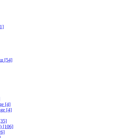
1]
ищ
[54]
]
ge
[4]
age
[4]
35]
)
[106]
6]
]