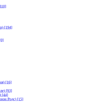
310]
р)
[194]
[0]
ия)
[16]
ле)
[93]
)
[44]
ион Родс)
[15]