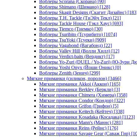
Воблеры Scorana (Скорана)
[90]
Воблеры Shimano (Шимано)
[128]
Воблеры Skagit Designs (Скагит Дизайнс)
[183
Воблеры T.H. Tackle (ТиЭйч Текл)
[21]
Воблеры Tackle House (Тэкл Хаус)
[693]
Воблеры Tiemco (Тиемко)
[30]
Воблеры Tsuribito (Тсурибито)
[1074]
Воблеры TsuYoki (Тсуеки)
[909]
Воблеры Vagabond (Вагабонд)
[22]
Воблеры Valley Hill (Волли Хилл)
[12]
Воблеры Verdict-baits (Вердикт)
[17]
Воблеры Yo-Zuri (DUEL / Yo-Zuri) (Ю-Зури Д
Воблеры Yoshi Onyx (Йоши Оникс)
[0]
Воблеры Zenith (Зенич)
[299]
Мягкие приманки (силикон, поролон)
[3466]
Мягкие приманки Akkoi (Аккои)
[165]
Мягкие приманки Berkley (Беркли)
[3]
Мягкие приманки Chimera (Химера)
[358]
Мягкие приманки Condor (Кондор)
[322]
Мягкие приманки Grifon (Грифон)
[5]
Мягкие приманки Keitech (Кейтеч)
[338]
Мягкие приманки Kosadaka (Косадака)
[1123]
Мягкие приманки Mann's (Маннс)
[281]
Мягкие приманки Reins (Рейнс)
[176]
Мягкие приманки Savage Gear (Саваж Гир)
[10