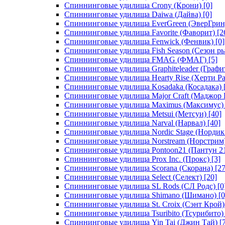
Спиннинговые удилища Crony (Крони)
[0]
Спиннинговые удилища Daiwa (Дайва)
[0]
Спиннинговые удилища EverGreen (ЭверГрин
Спиннинговые удилища Favorite (Фаворит)
[2
Спиннинговые удилища Fenwick (Фенвик)
[0]
Спиннинговые удилища Fish Season (Сезон р
Спиннинговые удилища FMAG (ФМАГ)
[5]
Спиннинговые удилища Graphiteleader (Графи
Спиннинговые удилища Hearty Rise (Херти Ра
Спиннинговые удилища Kosadaka (Косадака)
Спиннинговые удилища Major Craft (Маджор 
Спиннинговые удилища Maximus (Максимус)
Спиннинговые удилища Metsui (Метсуи)
[40]
Спиннинговые удилища Narval (Нарвал)
[40]
Спиннинговые удилища Nordic Stage (Нордик
Спиннинговые удилища Norstream (Норстрим
Спиннинговые удилища Pontoon21 (Пантун 2
Спиннинговые удилища Prox Inc. (Прокс)
[3]
Спиннинговые удилища Scorana (Скорана)
[27
Спиннинговые удилища Select (Селект)
[20]
Спиннинговые удилища SL Rods (СЛ Родс)
[0
Спиннинговые удилища Shimano (Шимано)
[0
Спиннинговые удилища St. Croix (Сэнт Крой)
Спиннинговые удилища Tsuribito (Тсурибито)
Спиннинговые удилища Yin Tai (Джин Тай)
[7