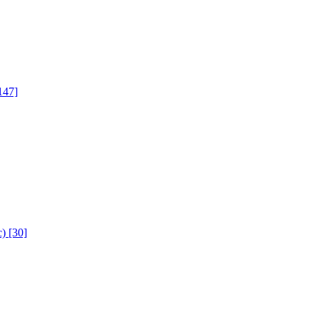
147]
с)
[30]