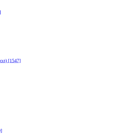
]
юэл)
[1547]
]