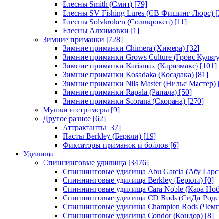
Блесны Smith (Смит)
[79]
Блесны SV Fishing Lures (СВ Фишинг Люрс)
[
Блесны Solvkroken (Солвкрокен)
[11]
Блесны Алхимовки
[1]
Зимние приманки
[728]
Зимние приманки Chimera (Химера)
[32]
Зимние приманки Grows Culture (Гровс Культу
Зимние приманки Karismax (Каризмакс)
[101]
Зимние приманки Kosadaka (Косадака)
[81]
Зимние приманки Nils Master (Нильс Мастер)
Зимние приманки Rapala (Рапала)
[50]
Зимние приманки Scorana (Скорана)
[270]
Мушки и стримеры
[9]
Другое разное
[62]
Аттрактанты
[37]
Пасты Berkley (Беркли)
[19]
Фиксаторы приманок и бойлов
[6]
Удилища
Спиннинговые удилища
[3476]
Спиннинговые удилища Abu Garcia (Абу Гарс
Спиннинговые удилища Berkley (Беркли)
[0]
Спиннинговые удилища Cara Noble (Кара Ноб
Спиннинговые удилища CD Rods (СиДи Родс
Спиннинговые удилища Champion Rods (Чемп
Спиннинговые удилища Condor (Кондор)
[8]