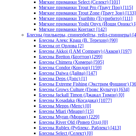
Мягкие приманки Select (Селект)
[101]
Мягкие приманки Trout Pro (Траут Про)
[115]
Мягкие приманки Trout Zone (Траут Зон)
[133]
Мягкие приманки Tsuribito (Тсурибито)
[111]
Мягкие приманки Yoshi Onyx (Йоши Оникс)
[
Мягкие приманки Контакт
[142]
Блесны (пилькеры, спинербейты, тейл-спиннеры)
[4
Блесны Алекс Краш (В. Терехин)
[90]
Блесны от Орлова
[2]
Блесны Akkoi (I AM Company) (Аккои)
[197]
Блесны Bretton (Брэттон)
[299]
Блесны Chimera (Химера)
[595]
Блесны Condor (Кондор)
[159]
Блесны Daiwa (Дайва)
[147]
Блесны Deps (Дэпс)
[1]
Блесны Extreme Fishing (Экстрим Фишинг)
[36
Блесны Grows Culture (Гровс Культур)
[634]
Блесны Jackall Timon (Джакал Тимон)
[0]
Блесны Kosadaka (Косадака)
[1077]
Блесны Mepps (Мепс)
[0]
Блесны Miari (Миари)
[15]
Блесны Myran (Мюран)
[229]
Блесны River Old (Ривер Олд)
[0]
Блесны Rublex (Рублекс, Раблекс)
[413]
Блесны Select (Селект)
[0]