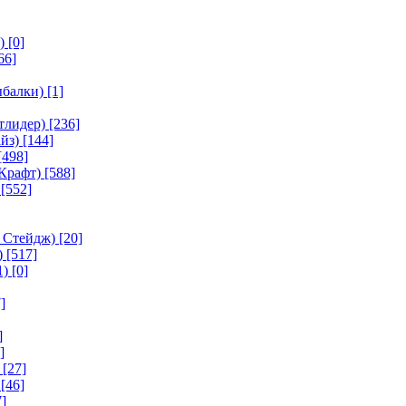
)
[0]
66]
ыбалки)
[1]
тлидер)
[236]
йз)
[144]
[498]
Крафт)
[588]
[552]
 Стейдж)
[20]
)
[517]
1)
[0]
]
]
]
[27]
[46]
]