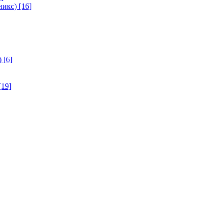
никс)
[16]
)
[6]
[19]