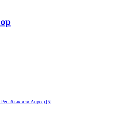
с Репаблик или Анрес)
[5]