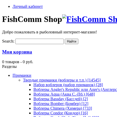
Личный кабинет
FishComm Shop
Добро пожаловать в рыболовный интернет-магазин!
Search:
Моя корзина
0 товаров -
0 руб.
Разделы
Приманки
Твердые приманки (воблеры и т.п.)
[14545]
Набор воблеров (набор приманок)
[28]
Воблеры Angler's Republic или Anre's (Англер
Воблеры Aqua (Аква С.-Пб.)
[648]
Воблеры Bassday (Бассдей)
[2]
Воблеры Bomber (Бомбер)
[12]
Воблеры Chimera (Химера)
[733]
Воблеры Condor (Кондор)
[16]