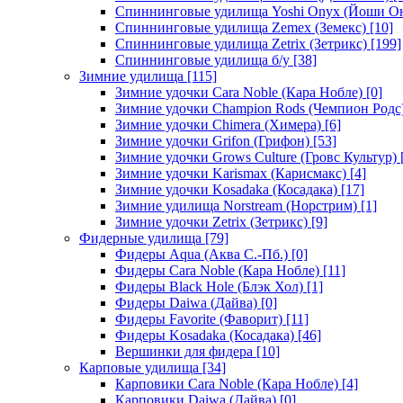
Спиннинговые удилища Yoshi Onyx (Йоши О
Спиннинговые удилища Zemex (Земекс)
[10]
Спиннинговые удилища Zetrix (Зетрикс)
[199]
Спиннинговые удилища б/у
[38]
Зимние удилища
[115]
Зимние удочки Cara Noble (Кара Нобле)
[0]
Зимние удочки Champion Rods (Чемпион Родс
Зимние удочки Chimera (Химера)
[6]
Зимние удочки Grifon (Грифон)
[53]
Зимние удочки Grows Culture (Гровс Культур)
Зимние удочки Karismax (Карисмакс)
[4]
Зимние удочки Kosadaka (Косадака)
[17]
Зимние удилища Norstream (Норстрим)
[1]
Зимние удочки Zetrix (Зетрикс)
[9]
Фидерные удилища
[79]
Фидеры Aqua (Аква С.-Пб.)
[0]
Фидеры Cara Noble (Кара Нобле)
[11]
Фидеры Black Hole (Блэк Хол)
[1]
Фидеры Daiwa (Дайва)
[0]
Фидеры Favorite (Фаворит)
[11]
Фидеры Kosadaka (Косадака)
[46]
Вершинки для фидера
[10]
Карповые удилища
[34]
Карповики Cara Noble (Кара Нобле)
[4]
Карповики Daiwa (Дайва)
[0]