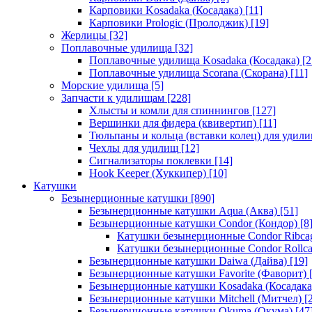
Карповики Kosadaka (Косадака)
[11]
Карповики Prologic (Пролоджик)
[19]
Жерлицы
[32]
Поплавочные удилища
[32]
Поплавочные удилища Kosadaka (Косадака)
[2
Поплавочные удилища Scorana (Скорана)
[11]
Морские удилища
[5]
Запчасти к удилищам
[228]
Хлысты и комли для спиннингов
[127]
Вершинки для фидера (квивертип)
[11]
Тюльпаны и кольца (вставки колец) для удил
Чехлы для удилищ
[12]
Сигнализаторы поклевки
[14]
Hook Keeper (Хуккипер)
[10]
Катушки
Безынерционные катушки
[890]
Безынерционные катушки Aqua (Аква)
[51]
Безынерционные катушки Condor (Кондор)
[8
Катушки безынерционные Condor Ribca
Катушки безынерционные Condor Rollc
Безынерционные катушки Daiwa (Дайва)
[19]
Безынерционные катушки Favorite (Фаворит)
[
Безынерционные катушки Kosadaka (Косадака
Безынерционные катушки Mitchell (Митчел)
[2
Безынерционные катушки Okuma (Окума)
[47