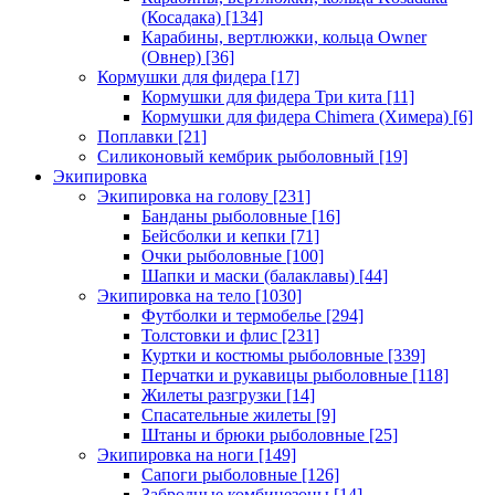
(Косадака)
[134]
Карабины, вертлюжки, кольца Owner
(Овнер)
[36]
Кормушки для фидера
[17]
Кормушки для фидера Три кита
[11]
Кормушки для фидера Chimera (Химера)
[6]
Поплавки
[21]
Силиконовый кембрик рыболовный
[19]
Экипировка
Экипировка на голову
[231]
Банданы рыболовные
[16]
Бейсболки и кепки
[71]
Очки рыболовные
[100]
Шапки и маски (балаклавы)
[44]
Экипировка на тело
[1030]
Футболки и термобелье
[294]
Толстовки и флис
[231]
Куртки и костюмы рыболовные
[339]
Перчатки и рукавицы рыболовные
[118]
Жилеты разгрузки
[14]
Спасательные жилеты
[9]
Штаны и брюки рыболовные
[25]
Экипировка на ноги
[149]
Сапоги рыболовные
[126]
Забродные комбинезоны
[14]