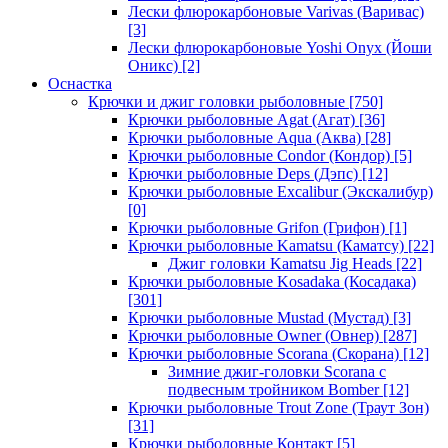
Лески флюрокарбоновые Varivas (Варивас)
[3]
Лески флюрокарбоновые Yoshi Onyx (Йоши
Оникс)
[2]
Оснастка
Крючки и джиг головки рыболовные
[750]
Крючки рыболовные Agat (Агат)
[36]
Крючки рыболовные Aqua (Аква)
[28]
Крючки рыболовные Condor (Кондор)
[5]
Крючки рыболовные Deps (Дэпс)
[12]
Крючки рыболовные Excalibur (Экскалибур)
[0]
Крючки рыболовные Grifon (Грифон)
[1]
Крючки рыболовные Kamatsu (Каматсу)
[22]
Джиг головки Kamatsu Jig Heads
[22]
Крючки рыболовные Kosadaka (Косадака)
[301]
Крючки рыболовные Mustad (Мустад)
[3]
Крючки рыболовные Owner (Овнер)
[287]
Крючки рыболовные Scorana (Скорана)
[12]
Зимние джиг-головки Scorana с
подвесным тройником Bomber
[12]
Крючки рыболовные Trout Zone (Траут Зон)
[31]
Крючки рыболовные Контакт
[5]