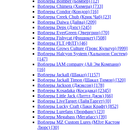
Воблеры Bomber (Бомбер)
[12]
Воблеры Chimera (Химера)
[733]
Воблеры Condor (Кондор)
[16]
Воблеры Creek Chub (Крик Чаб)
[23]
Воблеры Daiwa (Дайва)
[209]
Воблеры Deps (Дэпс)
[245]
Воблеры EverGreen (Эвергрин)
[70]
Воблеры Fishycat (Фишикет)
[508]
Воблеры FLT (ФЛТ)
[46]
Воблеры Grows Culture (Гровс Культур)
[999]
Воблеры Halcyon System (Хальцион Систем)
[147]
Воблеры IAM company (Ай Эм Компани)
[16]
Воблеры Jackall (Шакал)
[1157]
Воблеры Jackall Timon (Шакал Тимон)
[320]
Воблеры Jackson (Джэксон)
[178]
Воблеры Kosadaka (Косадака)
[2345]
Воблеры Little Jack (Литтл Джэк)
[66]
Воблеры LiveTarget (ЛайвТаргет)
[0]
Воблеры Lucky Craft (Лаки Крафт)
[852]
Воблеры Lurefans (Люрфанс)
[23]
Воблеры Megabass (Мегабасс)
[39]
Воблеры MZ Custom Lures (МЗэт Кастом
Люрс)
[30]