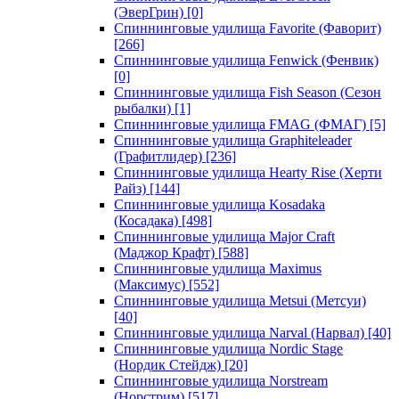
(ЭверГрин)
[0]
Спиннинговые удилища Favorite (Фаворит)
[266]
Спиннинговые удилища Fenwick (Фенвик)
[0]
Спиннинговые удилища Fish Season (Сезон
рыбалки)
[1]
Спиннинговые удилища FMAG (ФМАГ)
[5]
Спиннинговые удилища Graphiteleader
(Графитлидер)
[236]
Спиннинговые удилища Hearty Rise (Херти
Райз)
[144]
Спиннинговые удилища Kosadaka
(Косадака)
[498]
Спиннинговые удилища Major Craft
(Маджор Крафт)
[588]
Спиннинговые удилища Maximus
(Максимус)
[552]
Спиннинговые удилища Metsui (Метсуи)
[40]
Спиннинговые удилища Narval (Нарвал)
[40]
Спиннинговые удилища Nordic Stage
(Нордик Стейдж)
[20]
Спиннинговые удилища Norstream
(Норстрим)
[517]