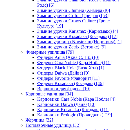
Родс)
[6]
Зимние удочки Chimera (Химера)
[6]
Зимние удочки Grifon (Грифон)
[53]
Зимние удочки Grows Culture (Гровс
Культур)
[19]
Зимние удочки Karismax (Карисмакс)
[4]
Зимние удочки Kosadaka (Косадака)
[17]
Зимние удилища Norstream (Норстрим)
[1]
Зимние удочки Zetrix (Зетрикс)
[9]
Фидерные удилища
[79]
Фидеры Aqua (Аква С.-Пб.)
[0]
Фидеры Cara Noble (Кара Нобле)
[11]
Фидеры Black Hole (Блэк Хол)
[1]
Фидеры Daiwa (Дайва)
[0]
Фидеры Favorite (Фаворит)
[11]
Фидеры Kosadaka (Косадака)
[46]
Вершинки для фидера
[10]
Карповые удилища
[34]
Карповики Cara Noble (Кара Нобле)
[4]
Карповики Daiwa (Дайва)
[0]
Карповики Kosadaka (Косадака)
[11]
Карповики Prologic (Пролоджик)
[19]
Жерлицы
[32]
Поплавочные удилища
[32]