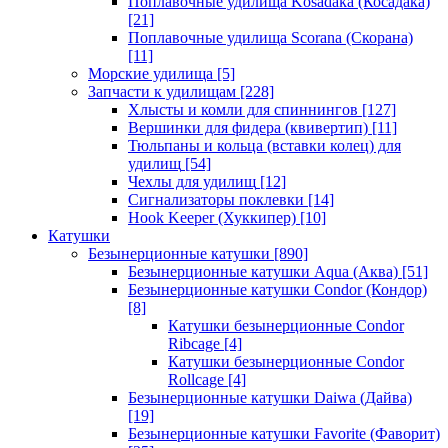
Поплавочные удилища Kosadaka (Косадака)
[21]
Поплавочные удилища Scorana (Скорана)
[11]
Морские удилища
[5]
Запчасти к удилищам
[228]
Хлысты и комли для спиннингов
[127]
Вершинки для фидера (квивертип)
[11]
Тюльпаны и кольца (вставки колец) для
удилищ
[54]
Чехлы для удилищ
[12]
Сигнализаторы поклевки
[14]
Hook Keeper (Хуккипер)
[10]
Катушки
Безынерционные катушки
[890]
Безынерционные катушки Aqua (Аква)
[51]
Безынерционные катушки Condor (Кондор)
[8]
Катушки безынерционные Condor
Ribcage
[4]
Катушки безынерционные Condor
Rollcage
[4]
Безынерционные катушки Daiwa (Дайва)
[19]
Безынерционные катушки Favorite (Фаворит)