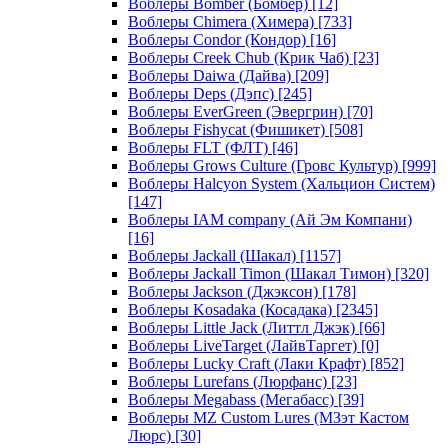
Воблеры Bomber (Бомбер)
[12]
Воблеры Chimera (Химера)
[733]
Воблеры Condor (Кондор)
[16]
Воблеры Creek Chub (Крик Чаб)
[23]
Воблеры Daiwa (Дайва)
[209]
Воблеры Deps (Дэпс)
[245]
Воблеры EverGreen (Эвергрин)
[70]
Воблеры Fishycat (Фишикет)
[508]
Воблеры FLT (ФЛТ)
[46]
Воблеры Grows Culture (Гровс Культур)
[999]
Воблеры Halcyon System (Хальцион Систем)
[147]
Воблеры IAM company (Ай Эм Компани)
[16]
Воблеры Jackall (Шакал)
[1157]
Воблеры Jackall Timon (Шакал Тимон)
[320]
Воблеры Jackson (Джэксон)
[178]
Воблеры Kosadaka (Косадака)
[2345]
Воблеры Little Jack (Литтл Джэк)
[66]
Воблеры LiveTarget (ЛайвТаргет)
[0]
Воблеры Lucky Craft (Лаки Крафт)
[852]
Воблеры Lurefans (Люрфанс)
[23]
Воблеры Megabass (Мегабасс)
[39]
Воблеры MZ Custom Lures (МЗэт Кастом
Люрс)
[30]