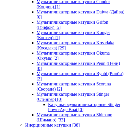
Мультипликаторные катушки Condor
(Кондор)
[1]
Мультипликаторные катушки Daiwa (Дайва)
[0]
Мультипликаторные катушки Grifon
(Грифон)
[5]
Мультипликаторные катушки Konger
(Конгер)
[1]
Мультипликаторные катушки Kosadaka
(Косадака)
[29]
Мультипликаторные катушки Okuma
(Окума)
[2]
Мультипликаторные катушки Penn (Пенн)
[0]
Мультипликаторные катушки Ryobi (Риоби)
[2]
Мультипликаторные катушки Scorana
(Скорана)
[2]
Мультипликаторные катушки Stinger
(Стингер)
[0]
Катушки мультипликаторные Stinger
PowerAge Boat
[0]
Мультипликаторные катушки Shimano
(Шимано)
[33]
Инерционные катушки
[38]