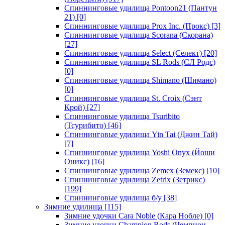
Спиннинговые удилища Pontoon21 (Пантун
21)
[0]
Спиннинговые удилища Prox Inc. (Прокс)
[3]
Спиннинговые удилища Scorana (Скорана)
[27]
Спиннинговые удилища Select (Селект)
[20]
Спиннинговые удилища SL Rods (СЛ Родс)
[0]
Спиннинговые удилища Shimano (Шимано)
[0]
Спиннинговые удилища St. Croix (Сэнт
Крой)
[27]
Спиннинговые удилища Tsuribito
(Тсурибито)
[46]
Спиннинговые удилища Yin Tai (Джин Тай)
[7]
Спиннинговые удилища Yoshi Onyx (Йоши
Оникс)
[16]
Спиннинговые удилища Zemex (Земекс)
[10]
Спиннинговые удилища Zetrix (Зетрикс)
[199]
Спиннинговые удилища б/у
[38]
Зимние удилища
[115]
Зимние удочки Cara Noble (Кара Нобле)
[0]
Зимние удочки Champion Rods (Чемпион