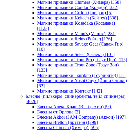
Мягкие приманки Chimera (Химера)
[358]
Мягкие приманки Condor (Кондор)
[322]
Мягкие приманки Grifon (Грифон)
[5]
Мягкие приманки Keitech (Кейтеч)
[338]
Мягкие приманки Kosadaka (Косадака)
[1123]
Мягкие приманки Mann's (Маннс)
[281]
Мягкие приманки Reins (Рейнс)
[176]
Мягкие приманки Savage Gear (Саваж Гир)
[10]
Мягкие приманки Select (Селект)
[101]
Мягкие приманки Trout Pro (Траут Про)
[115]
Мягкие приманки Trout Zone (Траут Зон)
[133]
Мягкие приманки Tsuribito (Тсурибито)
[111]
Мягкие приманки Yoshi Onyx (Йоши Оникс)
[83]
Мягкие приманки Контакт
[142]
Блесны (пилькеры, спинербейты, тейл-спиннеры)
[4626]
Блесны Алекс Краш (В. Терехин)
[90]
Блесны от Орлова
[2]
Блесны Akkoi (I AM Company) (Аккои)
[197]
Блесны Bretton (Брэттон)
[299]
Блесны Chimera (Химера)
[595]