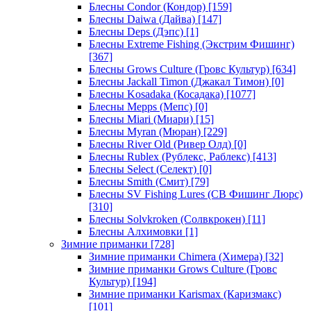
Блесны Condor (Кондор)
[159]
Блесны Daiwa (Дайва)
[147]
Блесны Deps (Дэпс)
[1]
Блесны Extreme Fishing (Экстрим Фишинг)
[367]
Блесны Grows Culture (Гровс Культур)
[634]
Блесны Jackall Timon (Джакал Тимон)
[0]
Блесны Kosadaka (Косадака)
[1077]
Блесны Mepps (Мепс)
[0]
Блесны Miari (Миари)
[15]
Блесны Myran (Мюран)
[229]
Блесны River Old (Ривер Олд)
[0]
Блесны Rublex (Рублекс, Раблекс)
[413]
Блесны Select (Селект)
[0]
Блесны Smith (Смит)
[79]
Блесны SV Fishing Lures (СВ Фишинг Люрс)
[310]
Блесны Solvkroken (Солвкрокен)
[11]
Блесны Алхимовки
[1]
Зимние приманки
[728]
Зимние приманки Chimera (Химера)
[32]
Зимние приманки Grows Culture (Гровс
Культур)
[194]
Зимние приманки Karismax (Каризмакс)
[101]