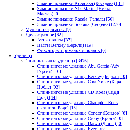
Зимние приманки Kosadaka (Косадака)
[81]
Зимние приманки Nils Master (Нильс
Мастер)
[0]
Зимние приманки Rapala (Рапала)
[50]
Зимние приманки Scorana (Скорана)
[270]
Мушки и стримеры
[9]
Другое разное
[62]
Аттрактанты
[37]
Пасты Berkley (Беркли)
[19]
Фиксаторы приманок и бойлов
[6]
Удилища
Спиннинговые удилища
[3476]
Спиннинговые удилища Abu Garcia (Абу
Гарсия)
[16]
Спиннинговые удилища Berkley (Беркли)
[0]
Спиннинговые удилища Cara Noble (Кара
Нобле)
[93]
Спиннинговые удилища CD Rods (СиДи
Родс)
[44]
Спиннинговые удилища Champion Rods
(Чемпион Родс)
[15]
Спиннинговые удилища Condor (Кондор)
[8]
Спиннинговые удилища Crony (Крони)
[0]
Спиннинговые удилища Daiwa (Дайва)
[0]
Спиннинговые удилища EverGreen