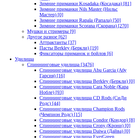
Зимние приманки Kosadaka (Косадака)
[81]
Зимние приманки Nils Master (Нильс
Мастер)
[0]
Зимние приманки Rapala (Рапала)
[50]
Зимние приманки Scorana (Скорана)
[270]
Мушки и стримеры
[9]
Другое разное
[62]
Аттрактанты
[37]
Пасты Berkley (Беркли)
[19]
Фиксаторы приманок и бойлов
[6]
Удилища
Спиннинговые удилища
[3476]
Спиннинговые удилища Abu Garcia (Абу
Гарсия)
[16]
Спиннинговые удилища Berkley (Беркли)
[0]
Спиннинговые удилища Cara Noble (Кара
Нобле)
[93]
Спиннинговые удилища CD Rods (СиДи
Родс)
[44]
Спиннинговые удилища Champion Rods
(Чемпион Родс)
[15]
Спиннинговые удилища Condor (Кондор)
[8]
Спиннинговые удилища Crony (Крони)
[0]
Спиннинговые удилища Daiwa (Дайва)
[0]
Спиннинговые удилища EverGreen