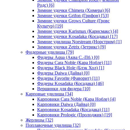
Родс)
[6]
Зимние удочки Chimera (Химера)
[6]
Зимние удочки Grifon (Грифон)
[53]
Зимние удочки Grows Culture (Гровс
Культур)
[19]
Зимние удочки Karismax (Карисмакс)
[4]
Зимние удочки Kosadaka (Косадака)
[17]
Зимние удилища Norstream (Норстрим)
[1]
Зимние удочки Zetrix (Зетрикс)
[9]
Фидерные удилища
[79]
Фидеры Aqua (Аква С.-Пб.)
[0]
Фидеры Cara Noble (Кара Нобле)
[11]
Фидеры Black Hole (Блэк Хол)
[1]
Фидеры Daiwa (Дайва)
[0]
Фидеры Favorite (Фаворит)
[11]
Фидеры Kosadaka (Косадака)
[46]
Вершинки для фидера
[10]
Карповые удилища
[34]
Карповики Cara Noble (Кара Нобле)
[4]
Карповики Daiwa (Дайва)
[0]
Карповики Kosadaka (Косадака)
[11]
Карповики Prologic (Пролоджик)
[19]
Жерлицы
[32]
Поплавочные удилища
[32]