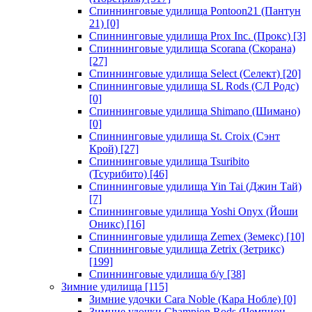
Спиннинговые удилища Pontoon21 (Пантун
21)
[0]
Спиннинговые удилища Prox Inc. (Прокс)
[3]
Спиннинговые удилища Scorana (Скорана)
[27]
Спиннинговые удилища Select (Селект)
[20]
Спиннинговые удилища SL Rods (СЛ Родс)
[0]
Спиннинговые удилища Shimano (Шимано)
[0]
Спиннинговые удилища St. Croix (Сэнт
Крой)
[27]
Спиннинговые удилища Tsuribito
(Тсурибито)
[46]
Спиннинговые удилища Yin Tai (Джин Тай)
[7]
Спиннинговые удилища Yoshi Onyx (Йоши
Оникс)
[16]
Спиннинговые удилища Zemex (Земекс)
[10]
Спиннинговые удилища Zetrix (Зетрикс)
[199]
Спиннинговые удилища б/у
[38]
Зимние удилища
[115]
Зимние удочки Cara Noble (Кара Нобле)
[0]
Зимние удочки Champion Rods (Чемпион