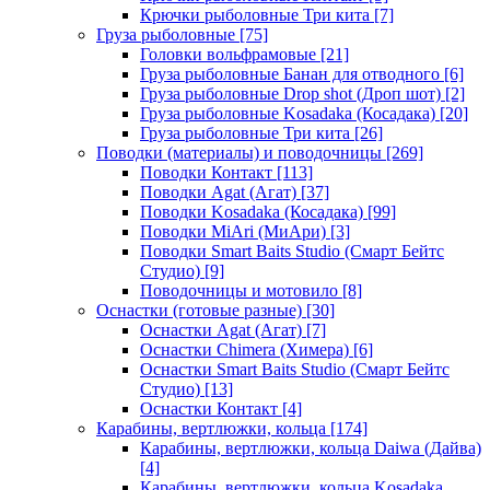
Крючки рыболовные Три кита
[7]
Груза рыболовные
[75]
Головки вольфрамовые
[21]
Груза рыболовные Банан для отводного
[6]
Груза рыболовные Drop shot (Дроп шот)
[2]
Груза рыболовные Kosadaka (Косадака)
[20]
Груза рыболовные Три кита
[26]
Поводки (материалы) и поводочницы
[269]
Поводки Контакт
[113]
Поводки Agat (Агат)
[37]
Поводки Kosadaka (Косадака)
[99]
Поводки MiAri (МиАри)
[3]
Поводки Smart Baits Studio (Смарт Бейтс
Студио)
[9]
Поводочницы и мотовило
[8]
Оснастки (готовые разные)
[30]
Оснастки Agat (Агат)
[7]
Оснастки Chimera (Химера)
[6]
Оснастки Smart Baits Studio (Смарт Бейтс
Студио)
[13]
Оснастки Контакт
[4]
Карабины, вертлюжки, кольца
[174]
Карабины, вертлюжки, кольца Daiwa (Дайва)
[4]
Карабины, вертлюжки, кольца Kosadaka