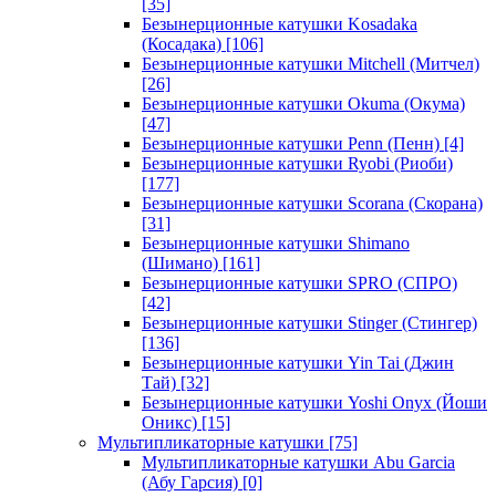
[35]
Безынерционные катушки Kosadaka
(Косадака)
[106]
Безынерционные катушки Mitchell (Митчел)
[26]
Безынерционные катушки Okuma (Окума)
[47]
Безынерционные катушки Penn (Пенн)
[4]
Безынерционные катушки Ryobi (Риоби)
[177]
Безынерционные катушки Scorana (Скорана)
[31]
Безынерционные катушки Shimano
(Шимано)
[161]
Безынерционные катушки SPRO (СПРО)
[42]
Безынерционные катушки Stinger (Стингер)
[136]
Безынерционные катушки Yin Tai (Джин
Тай)
[32]
Безынерционные катушки Yoshi Onyx (Йоши
Оникс)
[15]
Мультипликаторные катушки
[75]
Мультипликаторные катушки Abu Garcia
(Абу Гарсия)
[0]