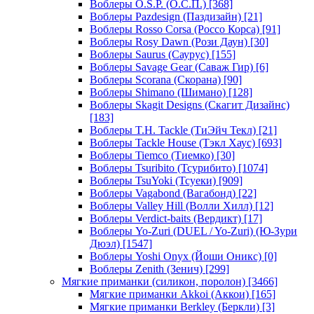
Воблеры O.S.P. (О.С.П.)
[368]
Воблеры Pazdesign (Паздизайн)
[21]
Воблеры Rosso Corsa (Россо Корса)
[91]
Воблеры Rosy Dawn (Рози Даун)
[30]
Воблеры Saurus (Саурус)
[155]
Воблеры Savage Gear (Саваж Гир)
[6]
Воблеры Scorana (Скорана)
[90]
Воблеры Shimano (Шимано)
[128]
Воблеры Skagit Designs (Скагит Дизайнс)
[183]
Воблеры T.H. Tackle (ТиЭйч Текл)
[21]
Воблеры Tackle House (Тэкл Хаус)
[693]
Воблеры Tiemco (Тиемко)
[30]
Воблеры Tsuribito (Тсурибито)
[1074]
Воблеры TsuYoki (Тсуеки)
[909]
Воблеры Vagabond (Вагабонд)
[22]
Воблеры Valley Hill (Волли Хилл)
[12]
Воблеры Verdict-baits (Вердикт)
[17]
Воблеры Yo-Zuri (DUEL / Yo-Zuri) (Ю-Зури
Дюэл)
[1547]
Воблеры Yoshi Onyx (Йоши Оникс)
[0]
Воблеры Zenith (Зенич)
[299]
Мягкие приманки (силикон, поролон)
[3466]
Мягкие приманки Akkoi (Аккои)
[165]
Мягкие приманки Berkley (Беркли)
[3]