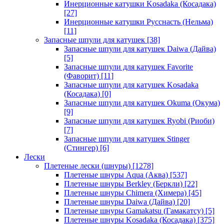
Инерционные катушки Kosadaka (Косадака)
[27]
Инерционные катушки Русснасть (Нельма)
[11]
Запасные шпули для катушек
[38]
Запасные шпули для катушек Daiwa (Дайва)
[5]
Запасные шпули для катушек Favorite
(Фаворит)
[11]
Запасные шпули для катушек Kosadaka
(Косадака)
[0]
Запасные шпули для катушек Okuma (Окума)
[9]
Запасные шпули для катушек Ryobi (Риоби)
[7]
Запасные шпули для катушек Stinger
(Стингер)
[6]
Лески
Плетеные лески (шнуры)
[1278]
Плетеные шнуры Aqua (Аква)
[537]
Плетеные шнуры Berkley (Беркли)
[22]
Плетеные шнуры Chimera (Химера)
[45]
Плетеные шнуры Daiwa (Дайва)
[20]
Плетеные шнуры Gamakatsu (Гамакатсу)
[5]
Плетеные шнуры Kosadaka (Косадака)
[375]