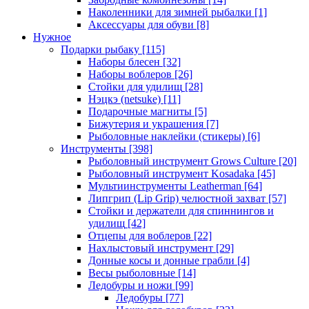
Наколенники для зимней рыбалки
[1]
Аксессуары для обуви
[8]
Нужное
Подарки рыбаку
[115]
Наборы блесен
[32]
Наборы воблеров
[26]
Стойки для удилищ
[28]
Нэцкэ (netsuke)
[11]
Подарочные магниты
[5]
Бижутерия и украшения
[7]
Рыболовные наклейки (стикеры)
[6]
Инструменты
[398]
Рыболовный инструмент Grows Culture
[20]
Рыболовный инструмент Kosadaka
[45]
Мультиинструменты Leatherman
[64]
Липгрип (Lip Grip) челюстной захват
[57]
Стойки и держатели для спиннингов и
удилищ
[42]
Отцепы для воблеров
[22]
Нахлыстовый инструмент
[29]
Донные косы и донные грабли
[4]
Весы рыболовные
[14]
Ледобуры и ножи
[99]
Ледобуры
[77]