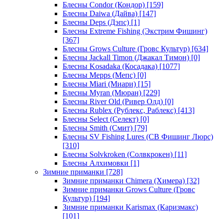
Блесны Condor (Кондор)
[159]
Блесны Daiwa (Дайва)
[147]
Блесны Deps (Дэпс)
[1]
Блесны Extreme Fishing (Экстрим Фишинг)
[367]
Блесны Grows Culture (Гровс Культур)
[634]
Блесны Jackall Timon (Джакал Тимон)
[0]
Блесны Kosadaka (Косадака)
[1077]
Блесны Mepps (Мепс)
[0]
Блесны Miari (Миари)
[15]
Блесны Myran (Мюран)
[229]
Блесны River Old (Ривер Олд)
[0]
Блесны Rublex (Рублекс, Раблекс)
[413]
Блесны Select (Селект)
[0]
Блесны Smith (Смит)
[79]
Блесны SV Fishing Lures (СВ Фишинг Люрс)
[310]
Блесны Solvkroken (Солвкрокен)
[11]
Блесны Алхимовки
[1]
Зимние приманки
[728]
Зимние приманки Chimera (Химера)
[32]
Зимние приманки Grows Culture (Гровс
Культур)
[194]
Зимние приманки Karismax (Каризмакс)
[101]