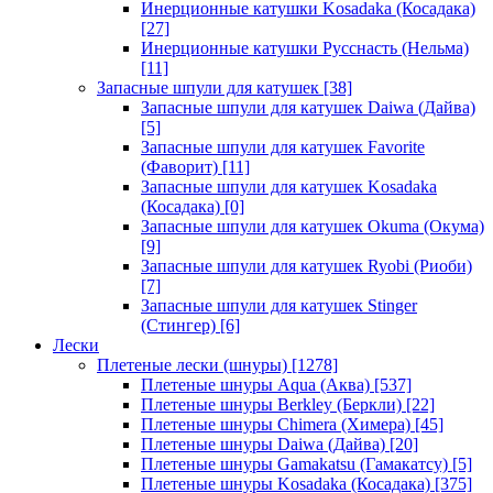
Инерционные катушки Kosadaka (Косадака)
[27]
Инерционные катушки Русснасть (Нельма)
[11]
Запасные шпули для катушек
[38]
Запасные шпули для катушек Daiwa (Дайва)
[5]
Запасные шпули для катушек Favorite
(Фаворит)
[11]
Запасные шпули для катушек Kosadaka
(Косадака)
[0]
Запасные шпули для катушек Okuma (Окума)
[9]
Запасные шпули для катушек Ryobi (Риоби)
[7]
Запасные шпули для катушек Stinger
(Стингер)
[6]
Лески
Плетеные лески (шнуры)
[1278]
Плетеные шнуры Aqua (Аква)
[537]
Плетеные шнуры Berkley (Беркли)
[22]
Плетеные шнуры Chimera (Химера)
[45]
Плетеные шнуры Daiwa (Дайва)
[20]
Плетеные шнуры Gamakatsu (Гамакатсу)
[5]
Плетеные шнуры Kosadaka (Косадака)
[375]