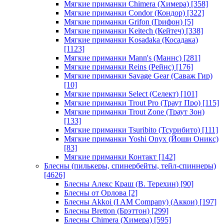
Мягкие приманки Chimera (Химера)
[358]
Мягкие приманки Condor (Кондор)
[322]
Мягкие приманки Grifon (Грифон)
[5]
Мягкие приманки Keitech (Кейтеч)
[338]
Мягкие приманки Kosadaka (Косадака)
[1123]
Мягкие приманки Mann's (Маннс)
[281]
Мягкие приманки Reins (Рейнс)
[176]
Мягкие приманки Savage Gear (Саваж Гир)
[10]
Мягкие приманки Select (Селект)
[101]
Мягкие приманки Trout Pro (Траут Про)
[115]
Мягкие приманки Trout Zone (Траут Зон)
[133]
Мягкие приманки Tsuribito (Тсурибито)
[111]
Мягкие приманки Yoshi Onyx (Йоши Оникс)
[83]
Мягкие приманки Контакт
[142]
Блесны (пилькеры, спинербейты, тейл-спиннеры)
[4626]
Блесны Алекс Краш (В. Терехин)
[90]
Блесны от Орлова
[2]
Блесны Akkoi (I AM Company) (Аккои)
[197]
Блесны Bretton (Брэттон)
[299]
Блесны Chimera (Химера)
[595]