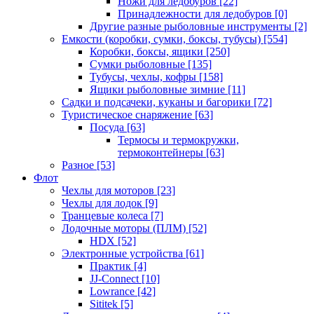
Ножи для ледобуров
[22]
Принадлежности для ледобуров
[0]
Другие разные рыболовные инструменты
[2]
Емкости (коробки, сумки, боксы, тубусы)
[554]
Коробки, боксы, ящики
[250]
Сумки рыболовные
[135]
Тубусы, чехлы, кофры
[158]
Ящики рыболовные зимние
[11]
Садки и подсачеки, куканы и багорики
[72]
Туристическое снаряжение
[63]
Посуда
[63]
Термосы и термокружки,
термоконтейнеры
[63]
Разное
[53]
Флот
Чехлы для моторов
[23]
Чехлы для лодок
[9]
Транцевые колеса
[7]
Лодочные моторы (ПЛМ)
[52]
HDX
[52]
Электронные устройства
[61]
Практик
[4]
JJ-Connect
[10]
Lowrance
[42]
Sititek
[5]