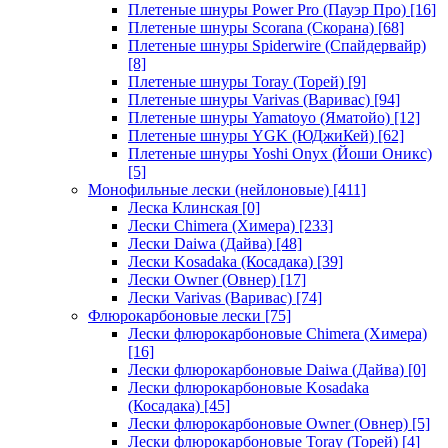
Плетеные шнуры Power Pro (Пауэр Про)
[16]
Плетеные шнуры Scorana (Скорана)
[68]
Плетеные шнуры Spiderwire (Спайдервайр)
[8]
Плетеные шнуры Toray (Торей)
[9]
Плетеные шнуры Varivas (Варивас)
[94]
Плетеные шнуры Yamatoyo (Яматойо)
[12]
Плетеные шнуры YGK (ЮДжиКей)
[62]
Плетеные шнуры Yoshi Onyx (Йоши Оникс)
[5]
Монофильные лески (нейлоновые)
[411]
Леска Клинская
[0]
Лески Chimera (Химера)
[233]
Лески Daiwa (Дайва)
[48]
Лески Kosadaka (Косадака)
[39]
Лески Owner (Овнер)
[17]
Лески Varivas (Варивас)
[74]
Флюрокарбоновые лески
[75]
Лески флюрокарбоновые Chimera (Химера)
[16]
Лески флюрокарбоновые Daiwa (Дайва)
[0]
Лески флюрокарбоновые Kosadaka
(Косадака)
[45]
Лески флюрокарбоновые Owner (Овнер)
[5]
Лески флюрокарбоновые Toray (Торей)
[4]