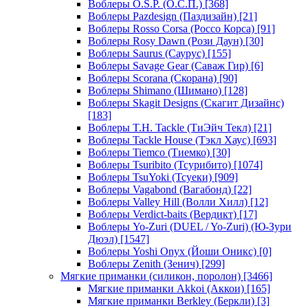
Воблеры O.S.P. (О.С.П.)
[368]
Воблеры Pazdesign (Паздизайн)
[21]
Воблеры Rosso Corsa (Россо Корса)
[91]
Воблеры Rosy Dawn (Рози Даун)
[30]
Воблеры Saurus (Саурус)
[155]
Воблеры Savage Gear (Саваж Гир)
[6]
Воблеры Scorana (Скорана)
[90]
Воблеры Shimano (Шимано)
[128]
Воблеры Skagit Designs (Скагит Дизайнс)
[183]
Воблеры T.H. Tackle (ТиЭйч Текл)
[21]
Воблеры Tackle House (Тэкл Хаус)
[693]
Воблеры Tiemco (Тиемко)
[30]
Воблеры Tsuribito (Тсурибито)
[1074]
Воблеры TsuYoki (Тсуеки)
[909]
Воблеры Vagabond (Вагабонд)
[22]
Воблеры Valley Hill (Волли Хилл)
[12]
Воблеры Verdict-baits (Вердикт)
[17]
Воблеры Yo-Zuri (DUEL / Yo-Zuri) (Ю-Зури
Дюэл)
[1547]
Воблеры Yoshi Onyx (Йоши Оникс)
[0]
Воблеры Zenith (Зенич)
[299]
Мягкие приманки (силикон, поролон)
[3466]
Мягкие приманки Akkoi (Аккои)
[165]
Мягкие приманки Berkley (Беркли)
[3]