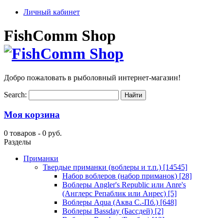
Личный кабинет
FishComm Shop
Добро пожаловать в рыболовный интернет-магазин!
Search:
Моя корзина
0 товаров -
0 руб.
Разделы
Приманки
Твердые приманки (воблеры и т.п.)
[14545]
Набор воблеров (набор приманок)
[28]
Воблеры Angler's Republic или Anre's
(Англерс Репаблик или Анрес)
[5]
Воблеры Aqua (Аква С.-Пб.)
[648]
Воблеры Bassday (Бассдей)
[2]