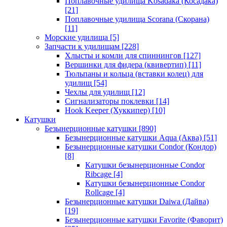
Поплавочные удилища Kosadaka (Косадака)
[21]
Поплавочные удилища Scorana (Скорана)
[11]
Морские удилища
[5]
Запчасти к удилищам
[228]
Хлысты и комли для спиннингов
[127]
Вершинки для фидера (квивертип)
[11]
Тюльпаны и кольца (вставки колец) для
удилищ
[54]
Чехлы для удилищ
[12]
Сигнализаторы поклевки
[14]
Hook Keeper (Хуккипер)
[10]
Катушки
Безынерционные катушки
[890]
Безынерционные катушки Aqua (Аква)
[51]
Безынерционные катушки Condor (Кондор)
[8]
Катушки безынерционные Condor
Ribcage
[4]
Катушки безынерционные Condor
Rollcage
[4]
Безынерционные катушки Daiwa (Дайва)
[19]
Безынерционные катушки Favorite (Фаворит)