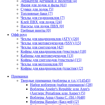
Держатели датчиков и эхолотов
[4]
Якоря для лодок и фалы
[61]
Сумки для лодок
[5]
Топливные баки
[7]
Чехлы для гидроциклов
[7]
Клей ПВХ для лодок
[24]
Насосы для лодок ПВХ
[0]
Гребные винты
[0]
Офф роуд
Чехлы для квадроциклов (ATV)
[20]
Чехлы для мотовездеходов (SSV)
[15]
Чехлы для снегоходов
[42]
Кофры для квадроциклов (текстиль)
[18]
Кабины для мотовездеходов
[13]
Кофры для снегоходов (текстиль)
[15]
Чехлы для мотоциклов
[0]
Кофры для квадроциклов (пластик)
[2]
Приманки
Твердые приманки (воблеры и т.п.)
[14545]
Набор воблеров (набор приманок)
[28]
Воблеры Angler's Republic или Anre's
(Англерс Репаблик или Анрес)
[5]
Воблеры Aqua (Аква С.-Пб.)
[648]
Воблеры Bassday (Бассдей)
[2]