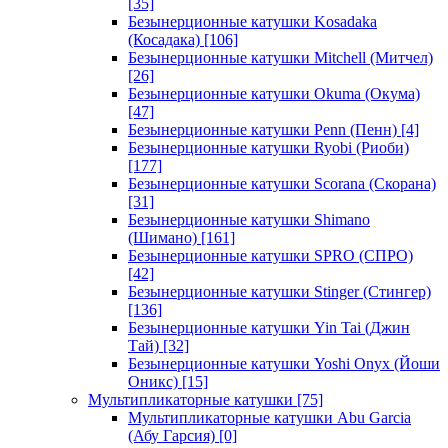
[35]
Безынерционные катушки Kosadaka
(Косадака)
[106]
Безынерционные катушки Mitchell (Митчел)
[26]
Безынерционные катушки Okuma (Окума)
[47]
Безынерционные катушки Penn (Пенн)
[4]
Безынерционные катушки Ryobi (Риоби)
[177]
Безынерционные катушки Scorana (Скорана)
[31]
Безынерционные катушки Shimano
(Шимано)
[161]
Безынерционные катушки SPRO (СПРО)
[42]
Безынерционные катушки Stinger (Стингер)
[136]
Безынерционные катушки Yin Tai (Джин
Тай)
[32]
Безынерционные катушки Yoshi Onyx (Йоши
Оникс)
[15]
Мультипликаторные катушки
[75]
Мультипликаторные катушки Abu Garcia
(Абу Гарсия)
[0]