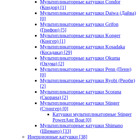
Мультипликаторные катушки Condor
(Кондор)
[1]
Мультипликаторные катушки Daiwa (Дайва)
[0]
Мультипликаторные катушки Grifon
(Грифон)
[5]
Мультипликаторные катушки Konger
(Конгер)
[1]
Мультипликаторные катушки Kosadaka
(Косадака)
[29]
Мультипликаторные катушки Okuma
(Окума)
[2]
Мультипликаторные катушки Penn (Пенн)
[0]
Мультипликаторные катушки Ryobi (Риоби)
[2]
Мультипликаторные катушки Scorana
(Скорана)
[2]
Мультипликаторные катушки Stinger
(Стингер)
[0]
Катушки мультипликаторные Stinger
PowerAge Boat
[0]
Мультипликаторные катушки Shimano
(Шимано)
[33]
Инерционные катушки
[38]