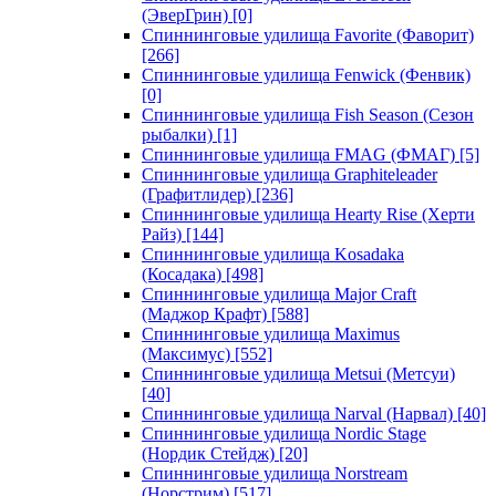
(ЭверГрин)
[0]
Спиннинговые удилища Favorite (Фаворит)
[266]
Спиннинговые удилища Fenwick (Фенвик)
[0]
Спиннинговые удилища Fish Season (Сезон
рыбалки)
[1]
Спиннинговые удилища FMAG (ФМАГ)
[5]
Спиннинговые удилища Graphiteleader
(Графитлидер)
[236]
Спиннинговые удилища Hearty Rise (Херти
Райз)
[144]
Спиннинговые удилища Kosadaka
(Косадака)
[498]
Спиннинговые удилища Major Craft
(Маджор Крафт)
[588]
Спиннинговые удилища Maximus
(Максимус)
[552]
Спиннинговые удилища Metsui (Метсуи)
[40]
Спиннинговые удилища Narval (Нарвал)
[40]
Спиннинговые удилища Nordic Stage
(Нордик Стейдж)
[20]
Спиннинговые удилища Norstream
(Норстрим)
[517]