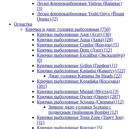
Лески флюрокарбоновые Varivas (Варивас)
[3]
Лески флюрокарбоновые Yoshi Onyx (Йоши
Оникс)
[2]
Оснастка
Крючки и джиг головки рыболовные
[750]
Крючки рыболовные Agat (Агат)
[36]
Крючки рыболовные Aqua (Аква)
[28]
Крючки рыболовные Condor (Кондор)
[5]
Крючки рыболовные Deps (Дэпс)
[12]
Крючки рыболовные Excalibur (Экскалибур)
[0]
Крючки рыболовные Grifon (Грифон)
[1]
Крючки рыболовные Kamatsu (Каматсу)
[22]
Джиг головки Kamatsu Jig Heads
[22]
Крючки рыболовные Kosadaka (Косадака)
[301]
Крючки рыболовные Mustad (Мустад)
[3]
Крючки рыболовные Owner (Овнер)
[287]
Крючки рыболовные Scorana (Скорана)
[12]
Зимние джиг-головки Scorana с
подвесным тройником Bomber
[12]
Крючки рыболовные Trout Zone (Траут Зон)
[31]
Крючки рыболовные Контакт
[5]