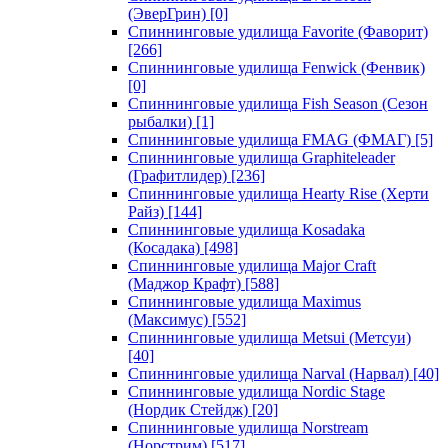
(ЭверГрин)
[0]
Спиннинговые удилища Favorite (Фаворит)
[266]
Спиннинговые удилища Fenwick (Фенвик)
[0]
Спиннинговые удилища Fish Season (Сезон
рыбалки)
[1]
Спиннинговые удилища FMAG (ФМАГ)
[5]
Спиннинговые удилища Graphiteleader
(Графитлидер)
[236]
Спиннинговые удилища Hearty Rise (Херти
Райз)
[144]
Спиннинговые удилища Kosadaka
(Косадака)
[498]
Спиннинговые удилища Major Craft
(Маджор Крафт)
[588]
Спиннинговые удилища Maximus
(Максимус)
[552]
Спиннинговые удилища Metsui (Метсуи)
[40]
Спиннинговые удилища Narval (Нарвал)
[40]
Спиннинговые удилища Nordic Stage
(Нордик Стейдж)
[20]
Спиннинговые удилища Norstream
(Норстрим)
[517]