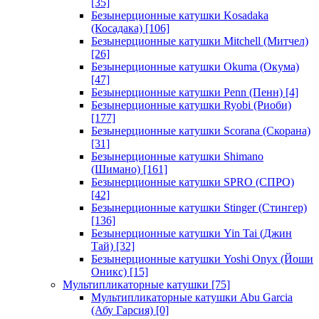
[35]
Безынерционные катушки Kosadaka
(Косадака)
[106]
Безынерционные катушки Mitchell (Митчел)
[26]
Безынерционные катушки Okuma (Окума)
[47]
Безынерционные катушки Penn (Пенн)
[4]
Безынерционные катушки Ryobi (Риоби)
[177]
Безынерционные катушки Scorana (Скорана)
[31]
Безынерционные катушки Shimano
(Шимано)
[161]
Безынерционные катушки SPRO (СПРО)
[42]
Безынерционные катушки Stinger (Стингер)
[136]
Безынерционные катушки Yin Tai (Джин
Тай)
[32]
Безынерционные катушки Yoshi Onyx (Йоши
Оникс)
[15]
Мультипликаторные катушки
[75]
Мультипликаторные катушки Abu Garcia
(Абу Гарсия)
[0]