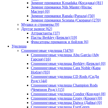
Зимние приманки Kosadaka (Косадака)
[81]
Зимние приманки Nils Master (Нильс
Мастер)
[0]
Зимние приманки Rapala (Рапала)
[50]
Зимние приманки Scorana (Скорана)
[270]
Мушки и стримеры
[9]
Другое разное
[62]
Аттрактанты
[37]
Пасты Berkley (Беркли)
[19]
Фиксаторы приманок и бойлов
[6]
Удилища
Спиннинговые удилища
[3476]
Спиннинговые удилища Abu Garcia (Абу
Гарсия)
[16]
Спиннинговые удилища Berkley (Беркли)
[0]
Спиннинговые удилища Cara Noble (Кара
Нобле)
[93]
Спиннинговые удилища CD Rods (СиДи
Родс)
[44]
Спиннинговые удилища Champion Rods
(Чемпион Родс)
[15]
Спиннинговые удилища Condor (Кондор)
[8]
Спиннинговые удилища Crony (Крони)
[0]
Спиннинговые удилища Daiwa (Дайва)
[0]
Спиннинговые удилища EverGreen