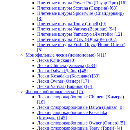
Плетеные шнуры Power Pro (Пауэр Про)
[16]
Плетеные шнуры Scorana (Скорана)
[68]
Плетеные шнуры Spiderwire (Спайдервайр)
[8]
Плетеные шнуры Toray (Торей)
[9]
Плетеные шнуры Varivas (Варивас)
[94]
Плетеные шнуры Yamatoyo (Яматойо)
[12]
Плетеные шнуры YGK (ЮДжиКей)
[62]
Плетеные шнуры Yoshi Onyx (Йоши Оникс)
[5]
Монофильные лески (нейлоновые)
[411]
Леска Клинская
[0]
Лески Chimera (Химера)
[233]
Лески Daiwa (Дайва)
[48]
Лески Kosadaka (Косадака)
[39]
Лески Owner (Овнер)
[17]
Лески Varivas (Варивас)
[74]
Флюрокарбоновые лески
[75]
Лески флюрокарбоновые Chimera (Химера)
[16]
Лески флюрокарбоновые Daiwa (Дайва)
[0]
Лески флюрокарбоновые Kosadaka
(Косадака)
[45]
Лески флюрокарбоновые Owner (Овнер)
[5]
Лески флюрокарбоновые Toray (Торей)
[4]