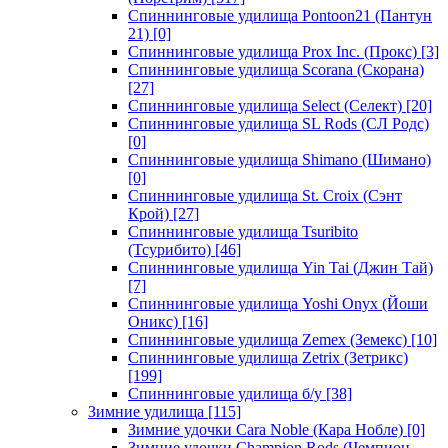
Спиннинговые удилища Pontoon21 (Пантун
21)
[0]
Спиннинговые удилища Prox Inc. (Прокс)
[3]
Спиннинговые удилища Scorana (Скорана)
[27]
Спиннинговые удилища Select (Селект)
[20]
Спиннинговые удилища SL Rods (СЛ Родс)
[0]
Спиннинговые удилища Shimano (Шимано)
[0]
Спиннинговые удилища St. Croix (Сэнт
Крой)
[27]
Спиннинговые удилища Tsuribito
(Тсурибито)
[46]
Спиннинговые удилища Yin Tai (Джин Тай)
[7]
Спиннинговые удилища Yoshi Onyx (Йоши
Оникс)
[16]
Спиннинговые удилища Zemex (Земекс)
[10]
Спиннинговые удилища Zetrix (Зетрикс)
[199]
Спиннинговые удилища б/у
[38]
Зимние удилища
[115]
Зимние удочки Cara Noble (Кара Нобле)
[0]
Зимние удочки Champion Rods (Чемпион