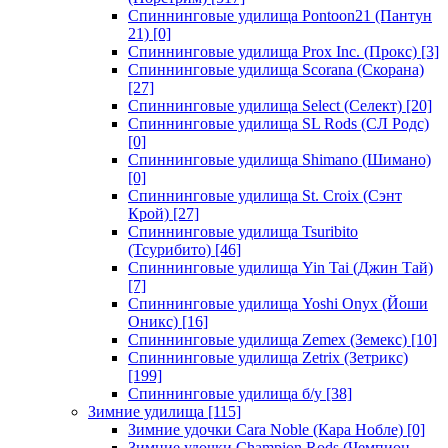
Спиннинговые удилища Pontoon21 (Пантун
21)
[0]
Спиннинговые удилища Prox Inc. (Прокс)
[3]
Спиннинговые удилища Scorana (Скорана)
[27]
Спиннинговые удилища Select (Селект)
[20]
Спиннинговые удилища SL Rods (СЛ Родс)
[0]
Спиннинговые удилища Shimano (Шимано)
[0]
Спиннинговые удилища St. Croix (Сэнт
Крой)
[27]
Спиннинговые удилища Tsuribito
(Тсурибито)
[46]
Спиннинговые удилища Yin Tai (Джин Тай)
[7]
Спиннинговые удилища Yoshi Onyx (Йоши
Оникс)
[16]
Спиннинговые удилища Zemex (Земекс)
[10]
Спиннинговые удилища Zetrix (Зетрикс)
[199]
Спиннинговые удилища б/у
[38]
Зимние удилища
[115]
Зимние удочки Cara Noble (Кара Нобле)
[0]
Зимние удочки Champion Rods (Чемпион