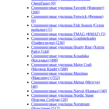
(ЭверГрин)
[0]
Спиннинговые удилища Favorite (Фаворит)
[266]
Спиннинговые удилища Fenwick (Фенвик)
[0]
Спиннинговые удилища Fish Season (Сезон
рыбалки)
[1]
Спиннинговые удилища FMAG (ФМАГ)
[5]
Спиннинговые удилища Graphiteleader
(Графитлидер)
[236]
Спиннинговые удилища Hearty Rise (Херти
Райз)
[144]
Спиннинговые удилища Kosadaka
(Косадака)
[498]
Спиннинговые удилища Major Craft
(Маджор Крафт)
[588]
Спиннинговые удилища Maximus
(Максимус)
[552]
Спиннинговые удилища Metsui (Метсуи)
[40]
Спиннинговые удилища Narval (Нарвал)
[40]
Спиннинговые удилища Nordic Stage
(Нордик Стейдж)
[20]
Спиннинговые удилища Norstream
(Норстрим)
[517]