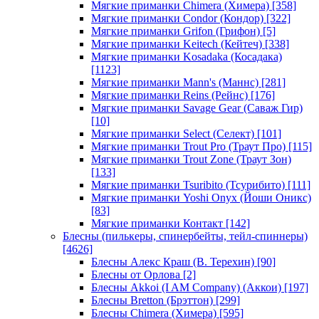
Мягкие приманки Chimera (Химера)
[358]
Мягкие приманки Condor (Кондор)
[322]
Мягкие приманки Grifon (Грифон)
[5]
Мягкие приманки Keitech (Кейтеч)
[338]
Мягкие приманки Kosadaka (Косадака)
[1123]
Мягкие приманки Mann's (Маннс)
[281]
Мягкие приманки Reins (Рейнс)
[176]
Мягкие приманки Savage Gear (Саваж Гир)
[10]
Мягкие приманки Select (Селект)
[101]
Мягкие приманки Trout Pro (Траут Про)
[115]
Мягкие приманки Trout Zone (Траут Зон)
[133]
Мягкие приманки Tsuribito (Тсурибито)
[111]
Мягкие приманки Yoshi Onyx (Йоши Оникс)
[83]
Мягкие приманки Контакт
[142]
Блесны (пилькеры, спинербейты, тейл-спиннеры)
[4626]
Блесны Алекс Краш (В. Терехин)
[90]
Блесны от Орлова
[2]
Блесны Akkoi (I AM Company) (Аккои)
[197]
Блесны Bretton (Брэттон)
[299]
Блесны Chimera (Химера)
[595]