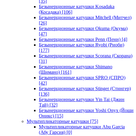
[35]
Безынерционные катушки Kosadaka
(Косадака)
[106]
Безынерционные катушки Mitchell (Митчел)
[26]
Безынерционные катушки Okuma (Окума)
[47]
Безынерционные катушки Penn (Пенн)
[4]
Безынерционные катушки Ryobi (Риоби)
[177]
Безынерционные катушки Scorana (Скорана)
[31]
Безынерционные катушки Shimano
(Шимано)
[161]
Безынерционные катушки SPRO (СПРО)
[42]
Безынерционные катушки Stinger (Стингер)
[136]
Безынерционные катушки Yin Tai (Джин
Тай)
[32]
Безынерционные катушки Yoshi Onyx (Йоши
Оникс)
[15]
Мультипликаторные катушки
[75]
Мультипликаторные катушки Abu Garcia
(Абу Гарсия)
[0]