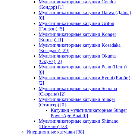
Мультипликаторные катушки Condor
(Кондор)
[1]
Мультипликаторные катушки Daiwa (Дайва)
[0]
Мультипликаторные катушки Grifon
(Грифон)
[5]
Мультипликаторные катушки Konger
(Конгер)
[1]
Мультипликаторные катушки Kosadaka
(Косадака)
[29]
Мультипликаторные катушки Okuma
(Окума)
[2]
Мультипликаторные катушки Penn (Пенн)
[0]
Мультипликаторные катушки Ryobi (Риоби)
[2]
Мультипликаторные катушки Scorana
(Скорана)
[2]
Мультипликаторные катушки Stinger
(Стингер)
[0]
Катушки мультипликаторные Stinger
PowerAge Boat
[0]
Мультипликаторные катушки Shimano
(Шимано)
[33]
Инерционные катушки
[38]