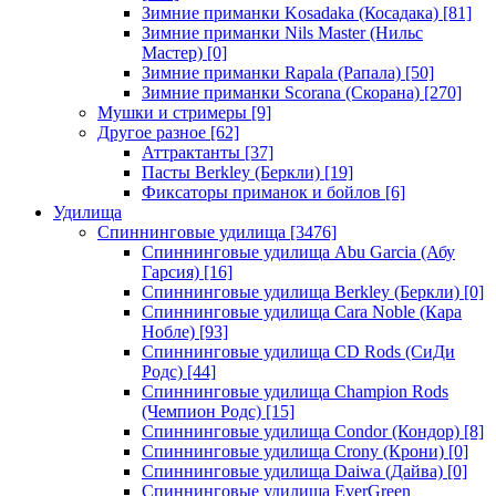
Зимние приманки Kosadaka (Косадака)
[81]
Зимние приманки Nils Master (Нильс
Мастер)
[0]
Зимние приманки Rapala (Рапала)
[50]
Зимние приманки Scorana (Скорана)
[270]
Мушки и стримеры
[9]
Другое разное
[62]
Аттрактанты
[37]
Пасты Berkley (Беркли)
[19]
Фиксаторы приманок и бойлов
[6]
Удилища
Спиннинговые удилища
[3476]
Спиннинговые удилища Abu Garcia (Абу
Гарсия)
[16]
Спиннинговые удилища Berkley (Беркли)
[0]
Спиннинговые удилища Cara Noble (Кара
Нобле)
[93]
Спиннинговые удилища CD Rods (СиДи
Родс)
[44]
Спиннинговые удилища Champion Rods
(Чемпион Родс)
[15]
Спиннинговые удилища Condor (Кондор)
[8]
Спиннинговые удилища Crony (Крони)
[0]
Спиннинговые удилища Daiwa (Дайва)
[0]
Спиннинговые удилища EverGreen