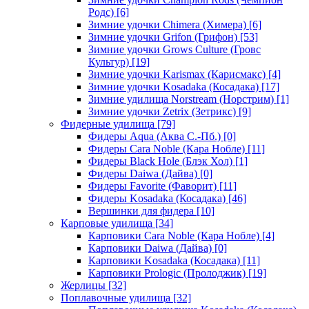
Родс)
[6]
Зимние удочки Chimera (Химера)
[6]
Зимние удочки Grifon (Грифон)
[53]
Зимние удочки Grows Culture (Гровс
Культур)
[19]
Зимние удочки Karismax (Карисмакс)
[4]
Зимние удочки Kosadaka (Косадака)
[17]
Зимние удилища Norstream (Норстрим)
[1]
Зимние удочки Zetrix (Зетрикс)
[9]
Фидерные удилища
[79]
Фидеры Aqua (Аква С.-Пб.)
[0]
Фидеры Cara Noble (Кара Нобле)
[11]
Фидеры Black Hole (Блэк Хол)
[1]
Фидеры Daiwa (Дайва)
[0]
Фидеры Favorite (Фаворит)
[11]
Фидеры Kosadaka (Косадака)
[46]
Вершинки для фидера
[10]
Карповые удилища
[34]
Карповики Cara Noble (Кара Нобле)
[4]
Карповики Daiwa (Дайва)
[0]
Карповики Kosadaka (Косадака)
[11]
Карповики Prologic (Пролоджик)
[19]
Жерлицы
[32]
Поплавочные удилища
[32]