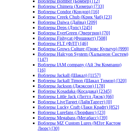
Воблеры Bomber (Бомбер)
[12]
Воблеры Chimera (Химера)
[733]
Воблеры Condor (Кондор)
[16]
Воблеры Creek Chub (Крик Чаб)
[23]
Воблеры Daiwa (Дайва)
[209]
Воблеры Deps (Дэпс)
[245]
Воблеры EverGreen (Эвергрин)
[70]
Воблеры Fishycat (Фишикет)
[508]
Воблеры FLT (ФЛТ)
[46]
Воблеры Grows Culture (Гровс Культур)
[999]
Воблеры Halcyon System (Хальцион Систем)
[147]
Воблеры IAM company (Ай Эм Компани)
[16]
Воблеры Jackall (Шакал)
[1157]
Воблеры Jackall Timon (Шакал Тимон)
[320]
Воблеры Jackson (Джэксон)
[178]
Воблеры Kosadaka (Косадака)
[2345]
Воблеры Little Jack (Литтл Джэк)
[66]
Воблеры LiveTarget (ЛайвТаргет)
[0]
Воблеры Lucky Craft (Лаки Крафт)
[852]
Воблеры Lurefans (Люрфанс)
[23]
Воблеры Megabass (Мегабасс)
[39]
Воблеры MZ Custom Lures (МЗэт Кастом
Люрс)
[30]