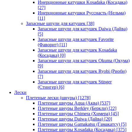
Инерционные катушки Kosadaka (Косадака)
[27]
Инерционные катушки Русснасть (Нельма)
[11]
Запасные шпули для катушек
[38]
Запасные шпули для катушек Daiwa (Дайва)
[5]
Запасные шпули для катушек Favorite
(Фаворит)
[11]
Запасные шпули для катушек Kosadaka
(Косадака)
[0]
Запасные шпули для катушек Okuma (Окума)
[9]
Запасные шпули для катушек Ryobi (Риоби)
[7]
Запасные шпули для катушек Stinger
(Стингер)
[6]
Лески
Плетеные лески (шнуры)
[1278]
Плетеные шнуры Aqua (Аква)
[537]
Плетеные шнуры Berkley (Беркли)
[22]
Плетеные шнуры Chimera (Химера)
[45]
Плетеные шнуры Daiwa (Дайва)
[20]
Плетеные шнуры Gamakatsu (Гамакатсу)
[5]
Плетеные шнуры Kosadaka (Косадака)
[375]