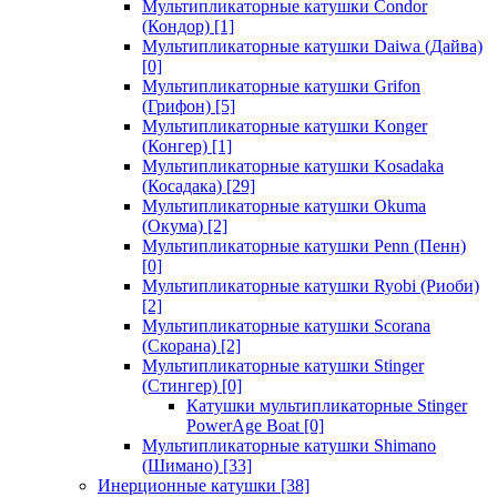
Мультипликаторные катушки Condor
(Кондор)
[1]
Мультипликаторные катушки Daiwa (Дайва)
[0]
Мультипликаторные катушки Grifon
(Грифон)
[5]
Мультипликаторные катушки Konger
(Конгер)
[1]
Мультипликаторные катушки Kosadaka
(Косадака)
[29]
Мультипликаторные катушки Okuma
(Окума)
[2]
Мультипликаторные катушки Penn (Пенн)
[0]
Мультипликаторные катушки Ryobi (Риоби)
[2]
Мультипликаторные катушки Scorana
(Скорана)
[2]
Мультипликаторные катушки Stinger
(Стингер)
[0]
Катушки мультипликаторные Stinger
PowerAge Boat
[0]
Мультипликаторные катушки Shimano
(Шимано)
[33]
Инерционные катушки
[38]