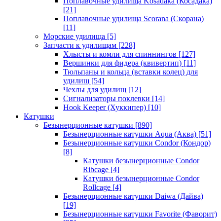
Поплавочные удилища Kosadaka (Косадака)
[21]
Поплавочные удилища Scorana (Скорана)
[11]
Морские удилища
[5]
Запчасти к удилищам
[228]
Хлысты и комли для спиннингов
[127]
Вершинки для фидера (квивертип)
[11]
Тюльпаны и кольца (вставки колец) для
удилищ
[54]
Чехлы для удилищ
[12]
Сигнализаторы поклевки
[14]
Hook Keeper (Хуккипер)
[10]
Катушки
Безынерционные катушки
[890]
Безынерционные катушки Aqua (Аква)
[51]
Безынерционные катушки Condor (Кондор)
[8]
Катушки безынерционные Condor
Ribcage
[4]
Катушки безынерционные Condor
Rollcage
[4]
Безынерционные катушки Daiwa (Дайва)
[19]
Безынерционные катушки Favorite (Фаворит)