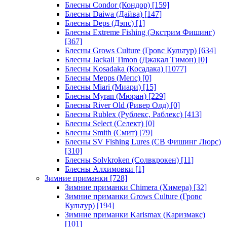
Блесны Condor (Кондор)
[159]
Блесны Daiwa (Дайва)
[147]
Блесны Deps (Дэпс)
[1]
Блесны Extreme Fishing (Экстрим Фишинг)
[367]
Блесны Grows Culture (Гровс Культур)
[634]
Блесны Jackall Timon (Джакал Тимон)
[0]
Блесны Kosadaka (Косадака)
[1077]
Блесны Mepps (Мепс)
[0]
Блесны Miari (Миари)
[15]
Блесны Myran (Мюран)
[229]
Блесны River Old (Ривер Олд)
[0]
Блесны Rublex (Рублекс, Раблекс)
[413]
Блесны Select (Селект)
[0]
Блесны Smith (Смит)
[79]
Блесны SV Fishing Lures (СВ Фишинг Люрс)
[310]
Блесны Solvkroken (Солвкрокен)
[11]
Блесны Алхимовки
[1]
Зимние приманки
[728]
Зимние приманки Chimera (Химера)
[32]
Зимние приманки Grows Culture (Гровс
Культур)
[194]
Зимние приманки Karismax (Каризмакс)
[101]