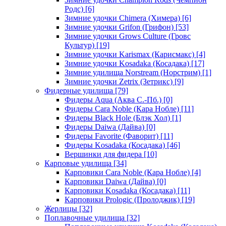
Родс)
[6]
Зимние удочки Chimera (Химера)
[6]
Зимние удочки Grifon (Грифон)
[53]
Зимние удочки Grows Culture (Гровс
Культур)
[19]
Зимние удочки Karismax (Карисмакс)
[4]
Зимние удочки Kosadaka (Косадака)
[17]
Зимние удилища Norstream (Норстрим)
[1]
Зимние удочки Zetrix (Зетрикс)
[9]
Фидерные удилища
[79]
Фидеры Aqua (Аква С.-Пб.)
[0]
Фидеры Cara Noble (Кара Нобле)
[11]
Фидеры Black Hole (Блэк Хол)
[1]
Фидеры Daiwa (Дайва)
[0]
Фидеры Favorite (Фаворит)
[11]
Фидеры Kosadaka (Косадака)
[46]
Вершинки для фидера
[10]
Карповые удилища
[34]
Карповики Cara Noble (Кара Нобле)
[4]
Карповики Daiwa (Дайва)
[0]
Карповики Kosadaka (Косадака)
[11]
Карповики Prologic (Пролоджик)
[19]
Жерлицы
[32]
Поплавочные удилища
[32]