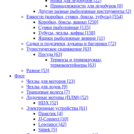
Ножи для ледобуров
[22]
Принадлежности для ледобуров
[0]
Другие разные рыболовные инструменты
[2]
Емкости (коробки, сумки, боксы, тубусы)
[554]
Коробки, боксы, ящики
[250]
Сумки рыболовные
[135]
Тубусы, чехлы, кофры
[158]
Ящики рыболовные зимние
[11]
Садки и подсачеки, куканы и багорики
[72]
Туристическое снаряжение
[63]
Посуда
[63]
Термосы и термокружки,
термоконтейнеры
[63]
Разное
[53]
Флот
Чехлы для моторов
[23]
Чехлы для лодок
[9]
Транцевые колеса
[7]
Лодочные моторы (ПЛМ)
[52]
HDX
[52]
Электронные устройства
[61]
Практик
[4]
JJ-Connect
[10]
Lowrance
[42]
Sititek
[5]