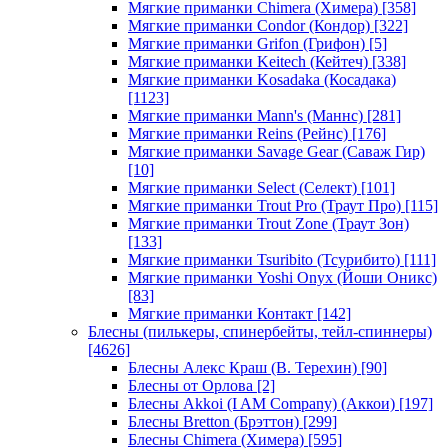
Мягкие приманки Chimera (Химера)
[358]
Мягкие приманки Condor (Кондор)
[322]
Мягкие приманки Grifon (Грифон)
[5]
Мягкие приманки Keitech (Кейтеч)
[338]
Мягкие приманки Kosadaka (Косадака)
[1123]
Мягкие приманки Mann's (Маннс)
[281]
Мягкие приманки Reins (Рейнс)
[176]
Мягкие приманки Savage Gear (Саваж Гир)
[10]
Мягкие приманки Select (Селект)
[101]
Мягкие приманки Trout Pro (Траут Про)
[115]
Мягкие приманки Trout Zone (Траут Зон)
[133]
Мягкие приманки Tsuribito (Тсурибито)
[111]
Мягкие приманки Yoshi Onyx (Йоши Оникс)
[83]
Мягкие приманки Контакт
[142]
Блесны (пилькеры, спинербейты, тейл-спиннеры)
[4626]
Блесны Алекс Краш (В. Терехин)
[90]
Блесны от Орлова
[2]
Блесны Akkoi (I AM Company) (Аккои)
[197]
Блесны Bretton (Брэттон)
[299]
Блесны Chimera (Химера)
[595]