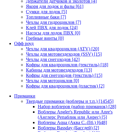
Держатели датчиков и эхолотов
[4]
Якоря для лодок и фалы
[61]
Сумки для лодок
[5]
Топливные баки
[7]
Чехлы для гидроциклов
[7]
Клей ПВХ для лодок
[24]
Насосы для лодок ПВХ
[0]
Гребные винты
[0]
Офф роуд
Чехлы для квадроциклов (ATV)
[20]
Чехлы для мотовездеходов (SSV)
[15]
Чехлы для снегоходов
[42]
Кофры для квадроциклов (текстиль)
[18]
Кабины для мотовездеходов
[13]
Кофры для снегоходов (текстиль)
[15]
Чехлы для мотоциклов
[0]
Кофры для квадроциклов (пластик)
[2]
Приманки
Твердые приманки (воблеры и т.п.)
[14545]
Набор воблеров (набор приманок)
[28]
Воблеры Angler's Republic или Anre's
(Англерс Репаблик или Анрес)
[5]
Воблеры Aqua (Аква С.-Пб.)
[648]
Воблеры Bassday (Бассдей)
[2]