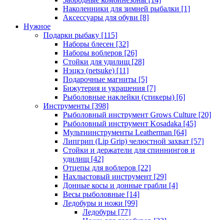
Наколенники для зимней рыбалки
[1]
Аксессуары для обуви
[8]
Нужное
Подарки рыбаку
[115]
Наборы блесен
[32]
Наборы воблеров
[26]
Стойки для удилищ
[28]
Нэцкэ (netsuke)
[11]
Подарочные магниты
[5]
Бижутерия и украшения
[7]
Рыболовные наклейки (стикеры)
[6]
Инструменты
[398]
Рыболовный инструмент Grows Culture
[20]
Рыболовный инструмент Kosadaka
[45]
Мультиинструменты Leatherman
[64]
Липгрип (Lip Grip) челюстной захват
[57]
Стойки и держатели для спиннингов и
удилищ
[42]
Отцепы для воблеров
[22]
Нахлыстовый инструмент
[29]
Донные косы и донные грабли
[4]
Весы рыболовные
[14]
Ледобуры и ножи
[99]
Ледобуры
[77]