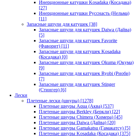
Инерционные катушки Kosadaka (Косадака)
[27]
Инерционные катушки Русснасть (Нельма)
[11]
Запасные шпули для катушек
[38]
Запасные шпули для катушек Daiwa (Дайва)
[5]
Запасные шпули для катушек Favorite
(Фаворит)
[11]
Запасные шпули для катушек Kosadaka
(Косадака)
[0]
Запасные шпули для катушек Okuma (Окума)
[9]
Запасные шпули для катушек Ryobi (Риоби)
[7]
Запасные шпули для катушек Stinger
(Стингер)
[6]
Лески
Плетеные лески (шнуры)
[1278]
Плетеные шнуры Aqua (Аква)
[537]
Плетеные шнуры Berkley (Беркли)
[22]
Плетеные шнуры Chimera (Химера)
[45]
Плетеные шнуры Daiwa (Дайва)
[20]
Плетеные шнуры Gamakatsu (Гамакатсу)
[5]
Плетеные шнуры Kosadaka (Косадака)
[375]