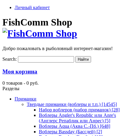
Личный кабинет
FishComm Shop
Добро пожаловать в рыболовный интернет-магазин!
Search:
Моя корзина
0 товаров -
0 руб.
Разделы
Приманки
Твердые приманки (воблеры и т.п.)
[14545]
Набор воблеров (набор приманок)
[28]
Воблеры Angler's Republic или Anre's
(Англерс Репаблик или Анрес)
[5]
Воблеры Aqua (Аква С.-Пб.)
[648]
Воблеры Bassday (Бассдей)
[2]