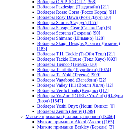
Воблеры O.S.P. (О.С.П.)
[368]
Воблеры Pazdesign (Паздизайн)
[21]
Воблеры Rosso Corsa (Россо Корса)
[91]
Воблеры Rosy Dawn (Рози Даун)
[30]
Воблеры Saurus (Саурус)
[155]
Воблеры Savage Gear (Саваж Гир)
[6]
Воблеры Scorana (Скорана)
[90]
Воблеры Shimano (Шимано)
[128]
Воблеры Skagit Designs (Скагит Дизайнс)
[183]
Воблеры T.H. Tackle (ТиЭйч Текл)
[21]
Воблеры Tackle House (Тэкл Хаус)
[693]
Воблеры Tiemco (Тиемко)
[30]
Воблеры Tsuribito (Тсурибито)
[1074]
Воблеры TsuYoki (Тсуеки)
[909]
Воблеры Vagabond (Вагабонд)
[22]
Воблеры Valley Hill (Волли Хилл)
[12]
Воблеры Verdict-baits (Вердикт)
[17]
Воблеры Yo-Zuri (DUEL / Yo-Zuri) (Ю-Зури
Дюэл)
[1547]
Воблеры Yoshi Onyx (Йоши Оникс)
[0]
Воблеры Zenith (Зенич)
[299]
Мягкие приманки (силикон, поролон)
[3466]
Мягкие приманки Akkoi (Аккои)
[165]
Мягкие приманки Berkley (Беркли)
[3]