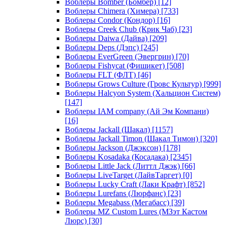
Воблеры Bomber (Бомбер)
[12]
Воблеры Chimera (Химера)
[733]
Воблеры Condor (Кондор)
[16]
Воблеры Creek Chub (Крик Чаб)
[23]
Воблеры Daiwa (Дайва)
[209]
Воблеры Deps (Дэпс)
[245]
Воблеры EverGreen (Эвергрин)
[70]
Воблеры Fishycat (Фишикет)
[508]
Воблеры FLT (ФЛТ)
[46]
Воблеры Grows Culture (Гровс Культур)
[999]
Воблеры Halcyon System (Хальцион Систем)
[147]
Воблеры IAM company (Ай Эм Компани)
[16]
Воблеры Jackall (Шакал)
[1157]
Воблеры Jackall Timon (Шакал Тимон)
[320]
Воблеры Jackson (Джэксон)
[178]
Воблеры Kosadaka (Косадака)
[2345]
Воблеры Little Jack (Литтл Джэк)
[66]
Воблеры LiveTarget (ЛайвТаргет)
[0]
Воблеры Lucky Craft (Лаки Крафт)
[852]
Воблеры Lurefans (Люрфанс)
[23]
Воблеры Megabass (Мегабасс)
[39]
Воблеры MZ Custom Lures (МЗэт Кастом
Люрс)
[30]