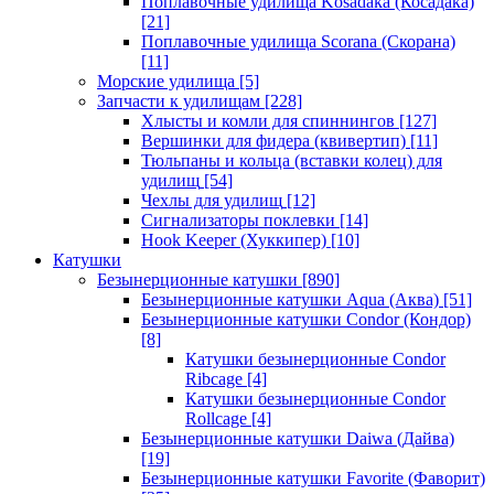
Поплавочные удилища Kosadaka (Косадака)
[21]
Поплавочные удилища Scorana (Скорана)
[11]
Морские удилища
[5]
Запчасти к удилищам
[228]
Хлысты и комли для спиннингов
[127]
Вершинки для фидера (квивертип)
[11]
Тюльпаны и кольца (вставки колец) для
удилищ
[54]
Чехлы для удилищ
[12]
Сигнализаторы поклевки
[14]
Hook Keeper (Хуккипер)
[10]
Катушки
Безынерционные катушки
[890]
Безынерционные катушки Aqua (Аква)
[51]
Безынерционные катушки Condor (Кондор)
[8]
Катушки безынерционные Condor
Ribcage
[4]
Катушки безынерционные Condor
Rollcage
[4]
Безынерционные катушки Daiwa (Дайва)
[19]
Безынерционные катушки Favorite (Фаворит)