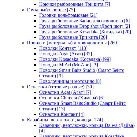
Крючки рыболовные Три кита
[7]
Груза рыболовные
[75]
Головки вольфрамовые
[21]
Груза рыболовные Банан для отводного
[6]
Груза рыболовные Drop shot (Дроп шот)
[2]
Груза рыболовные Kosadaka (Косадака)
[20]
Груза рыболовные Три кита
[26]
Поводки (материалы) и поводочницы
[269]
Поводки Контакт
[113]
Поводки Agat (Агат)
[37]
Поводки Kosadaka (Косадака)
[99]
Поводки MiAri (МиАри)
[3]
Поводки Smart Baits Studio (Смарт Бейтс
Студио)
[9]
Поводочницы и мотовило
[8]
Оснастки (готовые разные)
[30]
Оснастки Agat (Агат)
[7]
Оснастки Chimera (Химера)
[6]
Оснастки Smart Baits Studio (Смарт Бейтс
Студио)
[13]
Оснастки Контакт
[4]
Карабины, вертлюжки, кольца
[174]
Карабины, вертлюжки, кольца Daiwa (Дайва)
[4]
Карабины, вертлюжки, кольца Kosadaka