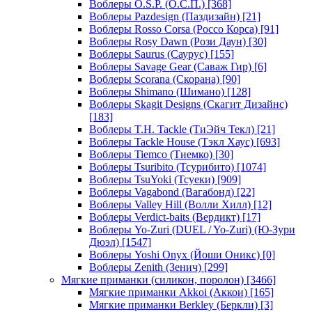
Воблеры O.S.P. (О.С.П.)
[368]
Воблеры Pazdesign (Паздизайн)
[21]
Воблеры Rosso Corsa (Россо Корса)
[91]
Воблеры Rosy Dawn (Рози Даун)
[30]
Воблеры Saurus (Саурус)
[155]
Воблеры Savage Gear (Саваж Гир)
[6]
Воблеры Scorana (Скорана)
[90]
Воблеры Shimano (Шимано)
[128]
Воблеры Skagit Designs (Скагит Дизайнс)
[183]
Воблеры T.H. Tackle (ТиЭйч Текл)
[21]
Воблеры Tackle House (Тэкл Хаус)
[693]
Воблеры Tiemco (Тиемко)
[30]
Воблеры Tsuribito (Тсурибито)
[1074]
Воблеры TsuYoki (Тсуеки)
[909]
Воблеры Vagabond (Вагабонд)
[22]
Воблеры Valley Hill (Волли Хилл)
[12]
Воблеры Verdict-baits (Вердикт)
[17]
Воблеры Yo-Zuri (DUEL / Yo-Zuri) (Ю-Зури
Дюэл)
[1547]
Воблеры Yoshi Onyx (Йоши Оникс)
[0]
Воблеры Zenith (Зенич)
[299]
Мягкие приманки (силикон, поролон)
[3466]
Мягкие приманки Akkoi (Аккои)
[165]
Мягкие приманки Berkley (Беркли)
[3]