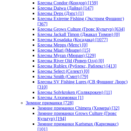
Блесны Condor (Кондор)
[159]
Блесны Daiwa (Дайва)
[147]
Блесны Deps (Дэпс)
[1]
Блесны Extreme Fishing (Экстрим Фишинг)
[367]
Блесны Grows Culture (Гровс Культур)
[634]
Блесны Jackall Timon (Джакал Тимон)
[0]
Блесны Kosadaka (Косадака)
[1077]
Блесны Mepps (Мепс)
[0]
Блесны Miari (Миари)
[15]
Блесны Myran (Мюран)
[229]
Блесны River Old (Ривер Олд)
[0]
Блесны Rublex (Рублекс, Раблекс)
[413]
Блесны Select (Селект)
[0]
Блесны Smith (Смит)
[79]
Блесны SV Fishing Lures (СВ Фишинг Люрс)
[310]
Блесны Solvkroken (Солвкрокен)
[11]
Блесны Алхимовки
[1]
Зимние приманки
[728]
Зимние приманки Chimera (Химера)
[32]
Зимние приманки Grows Culture (Гровс
Культур)
[194]
Зимние приманки Karismax (Каризмакс)
[101]