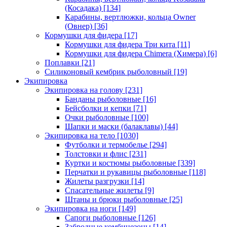
(Косадака)
[134]
Карабины, вертлюжки, кольца Owner
(Овнер)
[36]
Кормушки для фидера
[17]
Кормушки для фидера Три кита
[11]
Кормушки для фидера Chimera (Химера)
[6]
Поплавки
[21]
Силиконовый кембрик рыболовный
[19]
Экипировка
Экипировка на голову
[231]
Банданы рыболовные
[16]
Бейсболки и кепки
[71]
Очки рыболовные
[100]
Шапки и маски (балаклавы)
[44]
Экипировка на тело
[1030]
Футболки и термобелье
[294]
Толстовки и флис
[231]
Куртки и костюмы рыболовные
[339]
Перчатки и рукавицы рыболовные
[118]
Жилеты разгрузки
[14]
Спасательные жилеты
[9]
Штаны и брюки рыболовные
[25]
Экипировка на ноги
[149]
Сапоги рыболовные
[126]
Забродные комбинезоны
[14]