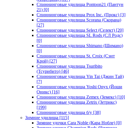
Спиннинговые удилища Pontoon21 (Пантун
21)
[0]
Спиннинговые удилища Prox Inc. (Прокс)
[3]
Спиннинговые удилища Scorana (Скорана)
[27]
Спиннинговые удилища Select (Селект)
[20]
Спиннинговые удилища SL Rods (СЛ Родс)
[0]
Спиннинговые удилища Shimano (Шимано)
[0]
Спиннинговые удилища St. Croix (Сэнт
Крой)
[27]
Спиннинговые удилища Tsuribito
(Тсурибито)
[46]
Спиннинговые удилища Yin Tai (Джин Тай)
[7]
Спиннинговые удилища Yoshi Onyx (Йоши
Оникс)
[16]
Спиннинговые удилища Zemex (Земекс)
[10]
Спиннинговые удилища Zetrix (Зетрикс)
[199]
Спиннинговые удилища б/у
[38]
Зимние удилища
[115]
Зимние удочки Cara Noble (Кара Нобле)
[0]
Зимние удочки Champion Rods (Чемпион