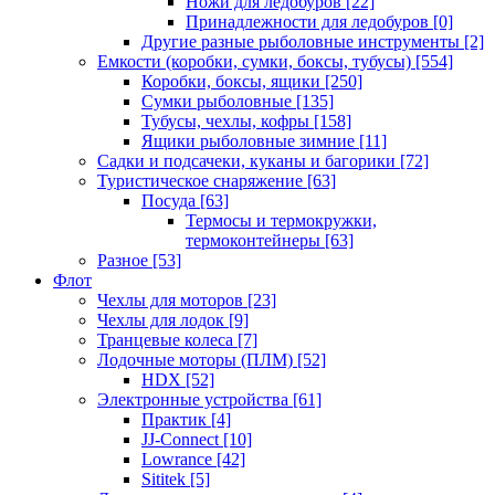
Ножи для ледобуров
[22]
Принадлежности для ледобуров
[0]
Другие разные рыболовные инструменты
[2]
Емкости (коробки, сумки, боксы, тубусы)
[554]
Коробки, боксы, ящики
[250]
Сумки рыболовные
[135]
Тубусы, чехлы, кофры
[158]
Ящики рыболовные зимние
[11]
Садки и подсачеки, куканы и багорики
[72]
Туристическое снаряжение
[63]
Посуда
[63]
Термосы и термокружки,
термоконтейнеры
[63]
Разное
[53]
Флот
Чехлы для моторов
[23]
Чехлы для лодок
[9]
Транцевые колеса
[7]
Лодочные моторы (ПЛМ)
[52]
HDX
[52]
Электронные устройства
[61]
Практик
[4]
JJ-Connect
[10]
Lowrance
[42]
Sititek
[5]