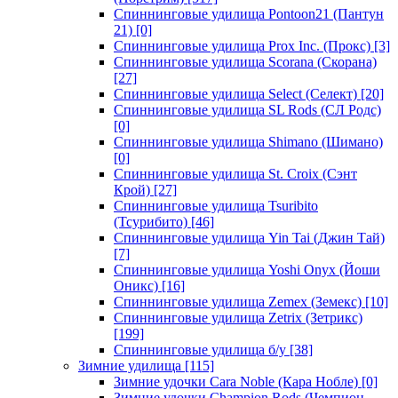
Спиннинговые удилища Pontoon21 (Пантун
21)
[0]
Спиннинговые удилища Prox Inc. (Прокс)
[3]
Спиннинговые удилища Scorana (Скорана)
[27]
Спиннинговые удилища Select (Селект)
[20]
Спиннинговые удилища SL Rods (СЛ Родс)
[0]
Спиннинговые удилища Shimano (Шимано)
[0]
Спиннинговые удилища St. Croix (Сэнт
Крой)
[27]
Спиннинговые удилища Tsuribito
(Тсурибито)
[46]
Спиннинговые удилища Yin Tai (Джин Тай)
[7]
Спиннинговые удилища Yoshi Onyx (Йоши
Оникс)
[16]
Спиннинговые удилища Zemex (Земекс)
[10]
Спиннинговые удилища Zetrix (Зетрикс)
[199]
Спиннинговые удилища б/у
[38]
Зимние удилища
[115]
Зимние удочки Cara Noble (Кара Нобле)
[0]
Зимние удочки Champion Rods (Чемпион