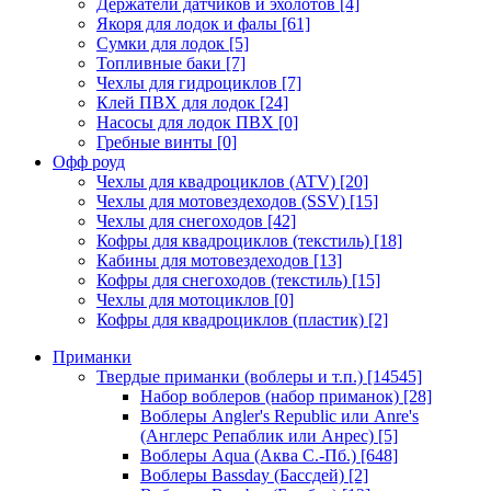
Держатели датчиков и эхолотов
[4]
Якоря для лодок и фалы
[61]
Сумки для лодок
[5]
Топливные баки
[7]
Чехлы для гидроциклов
[7]
Клей ПВХ для лодок
[24]
Насосы для лодок ПВХ
[0]
Гребные винты
[0]
Офф роуд
Чехлы для квадроциклов (ATV)
[20]
Чехлы для мотовездеходов (SSV)
[15]
Чехлы для снегоходов
[42]
Кофры для квадроциклов (текстиль)
[18]
Кабины для мотовездеходов
[13]
Кофры для снегоходов (текстиль)
[15]
Чехлы для мотоциклов
[0]
Кофры для квадроциклов (пластик)
[2]
Приманки
Твердые приманки (воблеры и т.п.)
[14545]
Набор воблеров (набор приманок)
[28]
Воблеры Angler's Republic или Anre's
(Англерс Репаблик или Анрес)
[5]
Воблеры Aqua (Аква С.-Пб.)
[648]
Воблеры Bassday (Бассдей)
[2]