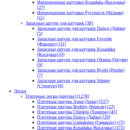
Инерционные катушки Kosadaka (Косадака)
[27]
Инерционные катушки Русснасть (Нельма)
[11]
Запасные шпули для катушек
[38]
Запасные шпули для катушек Daiwa (Дайва)
[5]
Запасные шпули для катушек Favorite
(Фаворит)
[11]
Запасные шпули для катушек Kosadaka
(Косадака)
[0]
Запасные шпули для катушек Okuma (Окума)
[9]
Запасные шпули для катушек Ryobi (Риоби)
[7]
Запасные шпули для катушек Stinger
(Стингер)
[6]
Лески
Плетеные лески (шнуры)
[1278]
Плетеные шнуры Aqua (Аква)
[537]
Плетеные шнуры Berkley (Беркли)
[22]
Плетеные шнуры Chimera (Химера)
[45]
Плетеные шнуры Daiwa (Дайва)
[20]
Плетеные шнуры Gamakatsu (Гамакатсу)
[5]
Плетеные шнуры Kosadaka (Косадака)
[375]