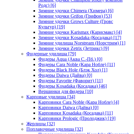
Родс)
[6]
Зимние удочки Chimera (Химера)
[6]
Зимние удочки Grifon (Грифон)
[53]
Зимние удочки Grows Culture (Гровс
Культур)
[19]
Зимние удочки Karismax (Карисмакс)
[4]
Зимние удочки Kosadaka (Косадака)
[17]
Зимние удилища Norstream (Норстрим)
[1]
Зимние удочки Zetrix (Зетрикс)
[9]
Фидерные удилища
[79]
Фидеры Aqua (Аква С.-Пб.)
[0]
Фидеры Cara Noble (Кара Нобле)
[11]
Фидеры Black Hole (Блэк Хол)
[1]
Фидеры Daiwa (Дайва)
[0]
Фидеры Favorite (Фаворит)
[11]
Фидеры Kosadaka (Косадака)
[46]
Вершинки для фидера
[10]
Карповые удилища
[34]
Карповики Cara Noble (Кара Нобле)
[4]
Карповики Daiwa (Дайва)
[0]
Карповики Kosadaka (Косадака)
[11]
Карповики Prologic (Пролоджик)
[19]
Жерлицы
[32]
Поплавочные удилища
[32]