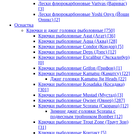
Лески флюрокарбоновые Varivas (Варивас)
[3]
Лески флюрокарбоновые Yoshi Onyx (Йоши
Оникс)
[2]
Оснастка
Крючки и джиг головки рыболовные
[750]
Крючки рыболовные Agat (Агат)
[36]
Крючки рыболовные Aqua (Аква)
[28]
Крючки рыболовные Condor (Кондор)
[5]
Крючки рыболовные Deps (Дэпс)
[12]
Крючки рыболовные Excalibur (Экскалибур)
[0]
Крючки рыболовные Grifon (Грифон)
[1]
Крючки рыболовные Kamatsu (Каматсу)
[22]
Джиг головки Kamatsu Jig Heads
[22]
Крючки рыболовные Kosadaka (Косадака)
[301]
Крючки рыболовные Mustad (Мустад)
[3]
Крючки рыболовные Owner (Овнер)
[287]
Крючки рыболовные Scorana (Скорана)
[12]
Зимние джиг-головки Scorana с
подвесным тройником Bomber
[12]
Крючки рыболовные Trout Zone (Траут Зон)
[31]
Крючки рыболовные Контакт
[5]