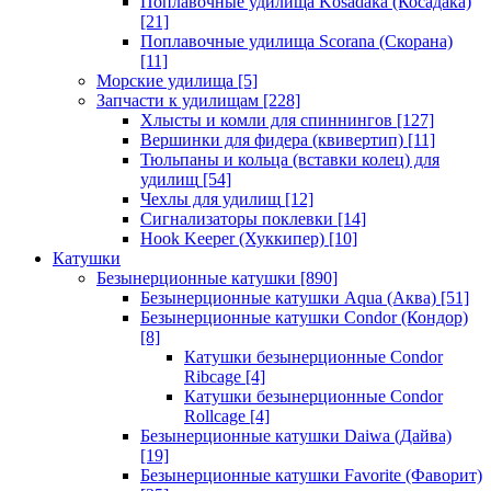
Поплавочные удилища Kosadaka (Косадака)
[21]
Поплавочные удилища Scorana (Скорана)
[11]
Морские удилища
[5]
Запчасти к удилищам
[228]
Хлысты и комли для спиннингов
[127]
Вершинки для фидера (квивертип)
[11]
Тюльпаны и кольца (вставки колец) для
удилищ
[54]
Чехлы для удилищ
[12]
Сигнализаторы поклевки
[14]
Hook Keeper (Хуккипер)
[10]
Катушки
Безынерционные катушки
[890]
Безынерционные катушки Aqua (Аква)
[51]
Безынерционные катушки Condor (Кондор)
[8]
Катушки безынерционные Condor
Ribcage
[4]
Катушки безынерционные Condor
Rollcage
[4]
Безынерционные катушки Daiwa (Дайва)
[19]
Безынерционные катушки Favorite (Фаворит)