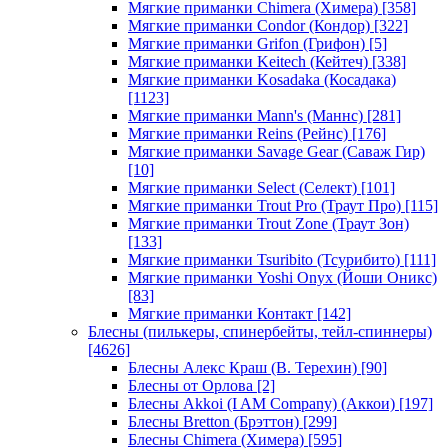
Мягкие приманки Chimera (Химера)
[358]
Мягкие приманки Condor (Кондор)
[322]
Мягкие приманки Grifon (Грифон)
[5]
Мягкие приманки Keitech (Кейтеч)
[338]
Мягкие приманки Kosadaka (Косадака)
[1123]
Мягкие приманки Mann's (Маннс)
[281]
Мягкие приманки Reins (Рейнс)
[176]
Мягкие приманки Savage Gear (Саваж Гир)
[10]
Мягкие приманки Select (Селект)
[101]
Мягкие приманки Trout Pro (Траут Про)
[115]
Мягкие приманки Trout Zone (Траут Зон)
[133]
Мягкие приманки Tsuribito (Тсурибито)
[111]
Мягкие приманки Yoshi Onyx (Йоши Оникс)
[83]
Мягкие приманки Контакт
[142]
Блесны (пилькеры, спинербейты, тейл-спиннеры)
[4626]
Блесны Алекс Краш (В. Терехин)
[90]
Блесны от Орлова
[2]
Блесны Akkoi (I AM Company) (Аккои)
[197]
Блесны Bretton (Брэттон)
[299]
Блесны Chimera (Химера)
[595]