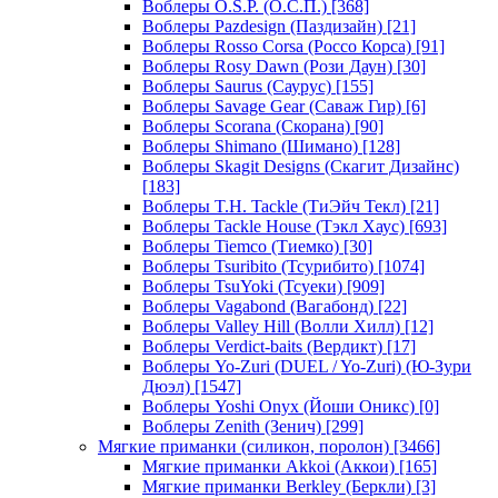
Воблеры O.S.P. (О.С.П.)
[368]
Воблеры Pazdesign (Паздизайн)
[21]
Воблеры Rosso Corsa (Россо Корса)
[91]
Воблеры Rosy Dawn (Рози Даун)
[30]
Воблеры Saurus (Саурус)
[155]
Воблеры Savage Gear (Саваж Гир)
[6]
Воблеры Scorana (Скорана)
[90]
Воблеры Shimano (Шимано)
[128]
Воблеры Skagit Designs (Скагит Дизайнс)
[183]
Воблеры T.H. Tackle (ТиЭйч Текл)
[21]
Воблеры Tackle House (Тэкл Хаус)
[693]
Воблеры Tiemco (Тиемко)
[30]
Воблеры Tsuribito (Тсурибито)
[1074]
Воблеры TsuYoki (Тсуеки)
[909]
Воблеры Vagabond (Вагабонд)
[22]
Воблеры Valley Hill (Волли Хилл)
[12]
Воблеры Verdict-baits (Вердикт)
[17]
Воблеры Yo-Zuri (DUEL / Yo-Zuri) (Ю-Зури
Дюэл)
[1547]
Воблеры Yoshi Onyx (Йоши Оникс)
[0]
Воблеры Zenith (Зенич)
[299]
Мягкие приманки (силикон, поролон)
[3466]
Мягкие приманки Akkoi (Аккои)
[165]
Мягкие приманки Berkley (Беркли)
[3]