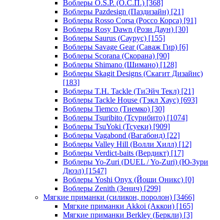
Воблеры O.S.P. (О.С.П.)
[368]
Воблеры Pazdesign (Паздизайн)
[21]
Воблеры Rosso Corsa (Россо Корса)
[91]
Воблеры Rosy Dawn (Рози Даун)
[30]
Воблеры Saurus (Саурус)
[155]
Воблеры Savage Gear (Саваж Гир)
[6]
Воблеры Scorana (Скорана)
[90]
Воблеры Shimano (Шимано)
[128]
Воблеры Skagit Designs (Скагит Дизайнс)
[183]
Воблеры T.H. Tackle (ТиЭйч Текл)
[21]
Воблеры Tackle House (Тэкл Хаус)
[693]
Воблеры Tiemco (Тиемко)
[30]
Воблеры Tsuribito (Тсурибито)
[1074]
Воблеры TsuYoki (Тсуеки)
[909]
Воблеры Vagabond (Вагабонд)
[22]
Воблеры Valley Hill (Волли Хилл)
[12]
Воблеры Verdict-baits (Вердикт)
[17]
Воблеры Yo-Zuri (DUEL / Yo-Zuri) (Ю-Зури
Дюэл)
[1547]
Воблеры Yoshi Onyx (Йоши Оникс)
[0]
Воблеры Zenith (Зенич)
[299]
Мягкие приманки (силикон, поролон)
[3466]
Мягкие приманки Akkoi (Аккои)
[165]
Мягкие приманки Berkley (Беркли)
[3]