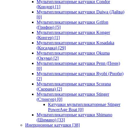
Мультипликаторные катушки Condor
(Кондор)
[1]
Мультипликаторные катушки Daiwa (Дайва)
[0]
Мультипликаторные катушки Grifon
(Грифон)
[5]
Мультипликаторные катушки Konger
(Конгер)
[1]
Мультипликаторные катушки Kosadaka
(Косадака)
[29]
Мультипликаторные катушки Okuma
(Окума)
[2]
Мультипликаторные катушки Penn (Пенн)
[0]
Мультипликаторные катушки Ryobi (Риоби)
[2]
Мультипликаторные катушки Scorana
(Скорана)
[2]
Мультипликаторные катушки Stinger
(Стингер)
[0]
Катушки мультипликаторные Stinger
PowerAge Boat
[0]
Мультипликаторные катушки Shimano
(Шимано)
[33]
Инерционные катушки
[38]