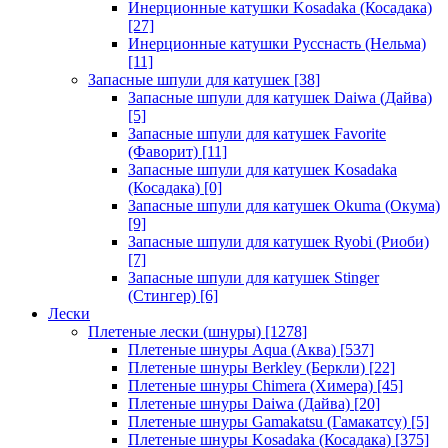
Инерционные катушки Kosadaka (Косадака)
[27]
Инерционные катушки Русснасть (Нельма)
[11]
Запасные шпули для катушек
[38]
Запасные шпули для катушек Daiwa (Дайва)
[5]
Запасные шпули для катушек Favorite
(Фаворит)
[11]
Запасные шпули для катушек Kosadaka
(Косадака)
[0]
Запасные шпули для катушек Okuma (Окума)
[9]
Запасные шпули для катушек Ryobi (Риоби)
[7]
Запасные шпули для катушек Stinger
(Стингер)
[6]
Лески
Плетеные лески (шнуры)
[1278]
Плетеные шнуры Aqua (Аква)
[537]
Плетеные шнуры Berkley (Беркли)
[22]
Плетеные шнуры Chimera (Химера)
[45]
Плетеные шнуры Daiwa (Дайва)
[20]
Плетеные шнуры Gamakatsu (Гамакатсу)
[5]
Плетеные шнуры Kosadaka (Косадака)
[375]