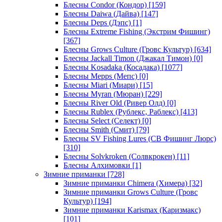
Блесны Condor (Кондор)
[159]
Блесны Daiwa (Дайва)
[147]
Блесны Deps (Дэпс)
[1]
Блесны Extreme Fishing (Экстрим Фишинг)
[367]
Блесны Grows Culture (Гровс Культур)
[634]
Блесны Jackall Timon (Джакал Тимон)
[0]
Блесны Kosadaka (Косадака)
[1077]
Блесны Mepps (Мепс)
[0]
Блесны Miari (Миари)
[15]
Блесны Myran (Мюран)
[229]
Блесны River Old (Ривер Олд)
[0]
Блесны Rublex (Рублекс, Раблекс)
[413]
Блесны Select (Селект)
[0]
Блесны Smith (Смит)
[79]
Блесны SV Fishing Lures (СВ Фишинг Люрс)
[310]
Блесны Solvkroken (Солвкрокен)
[11]
Блесны Алхимовки
[1]
Зимние приманки
[728]
Зимние приманки Chimera (Химера)
[32]
Зимние приманки Grows Culture (Гровс
Культур)
[194]
Зимние приманки Karismax (Каризмакс)
[101]