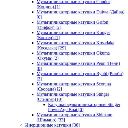
Мультипликаторные катушки Condor
(Кондор)
[1]
Мультипликаторные катушки Daiwa (Дайва)
[0]
Мультипликаторные катушки Grifon
(Грифон)
[5]
Мультипликаторные катушки Konger
(Конгер)
[1]
Мультипликаторные катушки Kosadaka
(Косадака)
[29]
Мультипликаторные катушки Okuma
(Окума)
[2]
Мультипликаторные катушки Penn (Пенн)
[0]
Мультипликаторные катушки Ryobi (Риоби)
[2]
Мультипликаторные катушки Scorana
(Скорана)
[2]
Мультипликаторные катушки Stinger
(Стингер)
[0]
Катушки мультипликаторные Stinger
PowerAge Boat
[0]
Мультипликаторные катушки Shimano
(Шимано)
[33]
Инерционные катушки
[38]