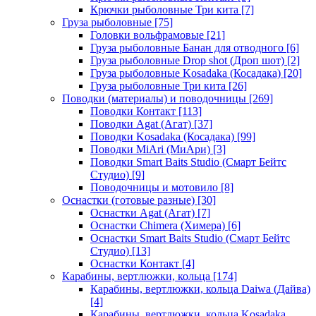
Крючки рыболовные Три кита
[7]
Груза рыболовные
[75]
Головки вольфрамовые
[21]
Груза рыболовные Банан для отводного
[6]
Груза рыболовные Drop shot (Дроп шот)
[2]
Груза рыболовные Kosadaka (Косадака)
[20]
Груза рыболовные Три кита
[26]
Поводки (материалы) и поводочницы
[269]
Поводки Контакт
[113]
Поводки Agat (Агат)
[37]
Поводки Kosadaka (Косадака)
[99]
Поводки MiAri (МиАри)
[3]
Поводки Smart Baits Studio (Смарт Бейтс
Студио)
[9]
Поводочницы и мотовило
[8]
Оснастки (готовые разные)
[30]
Оснастки Agat (Агат)
[7]
Оснастки Chimera (Химера)
[6]
Оснастки Smart Baits Studio (Смарт Бейтс
Студио)
[13]
Оснастки Контакт
[4]
Карабины, вертлюжки, кольца
[174]
Карабины, вертлюжки, кольца Daiwa (Дайва)
[4]
Карабины, вертлюжки, кольца Kosadaka