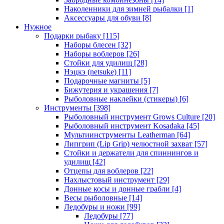
Наколенники для зимней рыбалки
[1]
Аксессуары для обуви
[8]
Нужное
Подарки рыбаку
[115]
Наборы блесен
[32]
Наборы воблеров
[26]
Стойки для удилищ
[28]
Нэцкэ (netsuke)
[11]
Подарочные магниты
[5]
Бижутерия и украшения
[7]
Рыболовные наклейки (стикеры)
[6]
Инструменты
[398]
Рыболовный инструмент Grows Culture
[20]
Рыболовный инструмент Kosadaka
[45]
Мультиинструменты Leatherman
[64]
Липгрип (Lip Grip) челюстной захват
[57]
Стойки и держатели для спиннингов и
удилищ
[42]
Отцепы для воблеров
[22]
Нахлыстовый инструмент
[29]
Донные косы и донные грабли
[4]
Весы рыболовные
[14]
Ледобуры и ножи
[99]
Ледобуры
[77]