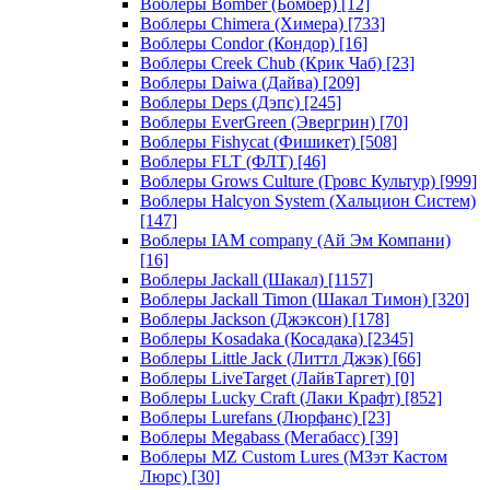
Воблеры Bomber (Бомбер)
[12]
Воблеры Chimera (Химера)
[733]
Воблеры Condor (Кондор)
[16]
Воблеры Creek Chub (Крик Чаб)
[23]
Воблеры Daiwa (Дайва)
[209]
Воблеры Deps (Дэпс)
[245]
Воблеры EverGreen (Эвергрин)
[70]
Воблеры Fishycat (Фишикет)
[508]
Воблеры FLT (ФЛТ)
[46]
Воблеры Grows Culture (Гровс Культур)
[999]
Воблеры Halcyon System (Хальцион Систем)
[147]
Воблеры IAM company (Ай Эм Компани)
[16]
Воблеры Jackall (Шакал)
[1157]
Воблеры Jackall Timon (Шакал Тимон)
[320]
Воблеры Jackson (Джэксон)
[178]
Воблеры Kosadaka (Косадака)
[2345]
Воблеры Little Jack (Литтл Джэк)
[66]
Воблеры LiveTarget (ЛайвТаргет)
[0]
Воблеры Lucky Craft (Лаки Крафт)
[852]
Воблеры Lurefans (Люрфанс)
[23]
Воблеры Megabass (Мегабасс)
[39]
Воблеры MZ Custom Lures (МЗэт Кастом
Люрс)
[30]