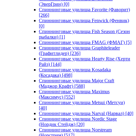
(ЭверГрин)
[0]
Спиннинговые удилища Favorite (Фаворит)
[266]
Спиннинговые удилища Fenwick (Фенвик)
[0]
Спиннинговые удилища Fish Season (Сезон
рыбалки)
[1]
Спиннинговые удилища FMAG (ФМАГ)
[5]
Спиннинговые удилища Graphiteleader
(Графитлидер)
[236]
Спиннинговые удилища Hearty Rise (Херти
Райз)
[144]
Спиннинговые удилища Kosadaka
(Косадака)
[498]
Спиннинговые удилища Major Craft
(Маджор Крафт)
[588]
Спиннинговые удилища Maximus
(Максимус)
[552]
Спиннинговые удилища Metsui (Метсуи)
[40]
Спиннинговые удилища Narval (Нарвал)
[40]
Спиннинговые удилища Nordic Stage
(Нордик Стейдж)
[20]
Спиннинговые удилища Norstream
(Норстрим)
[517]