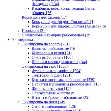
(Косадака)
[134]
Карабины, вертлюжки, кольца Owner
(Овнер)
[36]
Кормушки для фидера
[17]
Кормушки для фидера Три кита
[11]
Кормушки для фидера Chimera (Химера)
[6]
Поплавки
[21]
Силиконовый кембрик рыболовный
[19]
Экипировка
Экипировка на голову
[231]
Банданы рыболовные
[16]
Бейсболки и кепки
[71]
Очки рыболовные
[100]
Шапки и маски (балаклавы)
[44]
Экипировка на тело
[1030]
Футболки и термобелье
[294]
Толстовки и флис
[231]
Куртки и костюмы рыболовные
[339]
Перчатки и рукавицы рыболовные
[118]
Жилеты разгрузки
[14]
Спасательные жилеты
[9]
Штаны и брюки рыболовные
[25]
Экипировка на ноги
[149]
Сапоги рыболовные
[126]
Забродные комбинезоны
[14]