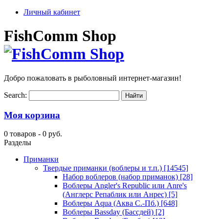
Личный кабинет
FishComm Shop
Добро пожаловать в рыболовный интернет-магазин!
Search:
Моя корзина
0 товаров -
0 руб.
Разделы
Приманки
Твердые приманки (воблеры и т.п.)
[14545]
Набор воблеров (набор приманок)
[28]
Воблеры Angler's Republic или Anre's
(Англерс Репаблик или Анрес)
[5]
Воблеры Aqua (Аква С.-Пб.)
[648]
Воблеры Bassday (Бассдей)
[2]