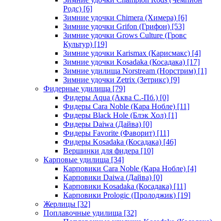
Родс)
[6]
Зимние удочки Chimera (Химера)
[6]
Зимние удочки Grifon (Грифон)
[53]
Зимние удочки Grows Culture (Гровс
Культур)
[19]
Зимние удочки Karismax (Карисмакс)
[4]
Зимние удочки Kosadaka (Косадака)
[17]
Зимние удилища Norstream (Норстрим)
[1]
Зимние удочки Zetrix (Зетрикс)
[9]
Фидерные удилища
[79]
Фидеры Aqua (Аква С.-Пб.)
[0]
Фидеры Cara Noble (Кара Нобле)
[11]
Фидеры Black Hole (Блэк Хол)
[1]
Фидеры Daiwa (Дайва)
[0]
Фидеры Favorite (Фаворит)
[11]
Фидеры Kosadaka (Косадака)
[46]
Вершинки для фидера
[10]
Карповые удилища
[34]
Карповики Cara Noble (Кара Нобле)
[4]
Карповики Daiwa (Дайва)
[0]
Карповики Kosadaka (Косадака)
[11]
Карповики Prologic (Пролоджик)
[19]
Жерлицы
[32]
Поплавочные удилища
[32]