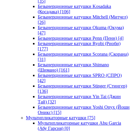
[35]
Безынерционные катушки Kosadaka
(Косадака)
[106]
Безынерционные катушки Mitchell (Митчел)
[26]
Безынерционные катушки Okuma (Окума)
[47]
Безынерционные катушки Penn (Пенн)
[4]
Безынерционные катушки Ryobi (Риоби)
[177]
Безынерционные катушки Scorana (Скорана)
[31]
Безынерционные катушки Shimano
(Шимано)
[161]
Безынерционные катушки SPRO (СПРО)
[42]
Безынерционные катушки Stinger (Стингер)
[136]
Безынерционные катушки Yin Tai (Джин
Тай)
[32]
Безынерционные катушки Yoshi Onyx (Йоши
Оникс)
[15]
Мультипликаторные катушки
[75]
Мультипликаторные катушки Abu Garcia
(Абу Гарсия)
[0]