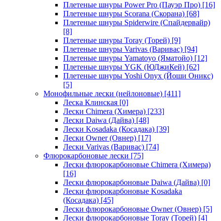
Плетеные шнуры Power Pro (Пауэр Про)
[16]
Плетеные шнуры Scorana (Скорана)
[68]
Плетеные шнуры Spiderwire (Спайдервайр)
[8]
Плетеные шнуры Toray (Торей)
[9]
Плетеные шнуры Varivas (Варивас)
[94]
Плетеные шнуры Yamatoyo (Яматойо)
[12]
Плетеные шнуры YGK (ЮДжиКей)
[62]
Плетеные шнуры Yoshi Onyx (Йоши Оникс)
[5]
Монофильные лески (нейлоновые)
[411]
Леска Клинская
[0]
Лески Chimera (Химера)
[233]
Лески Daiwa (Дайва)
[48]
Лески Kosadaka (Косадака)
[39]
Лески Owner (Овнер)
[17]
Лески Varivas (Варивас)
[74]
Флюрокарбоновые лески
[75]
Лески флюрокарбоновые Chimera (Химера)
[16]
Лески флюрокарбоновые Daiwa (Дайва)
[0]
Лески флюрокарбоновые Kosadaka
(Косадака)
[45]
Лески флюрокарбоновые Owner (Овнер)
[5]
Лески флюрокарбоновые Toray (Торей)
[4]