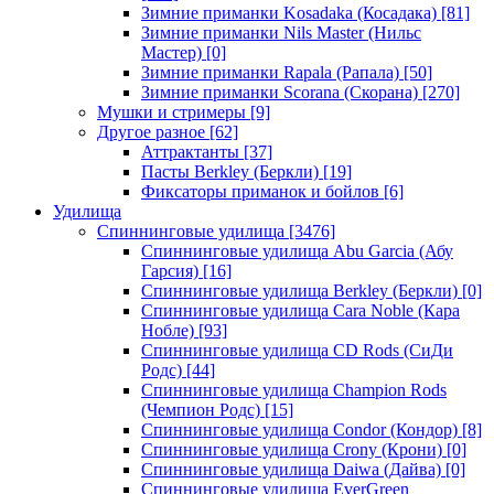
Зимние приманки Kosadaka (Косадака)
[81]
Зимние приманки Nils Master (Нильс
Мастер)
[0]
Зимние приманки Rapala (Рапала)
[50]
Зимние приманки Scorana (Скорана)
[270]
Мушки и стримеры
[9]
Другое разное
[62]
Аттрактанты
[37]
Пасты Berkley (Беркли)
[19]
Фиксаторы приманок и бойлов
[6]
Удилища
Спиннинговые удилища
[3476]
Спиннинговые удилища Abu Garcia (Абу
Гарсия)
[16]
Спиннинговые удилища Berkley (Беркли)
[0]
Спиннинговые удилища Cara Noble (Кара
Нобле)
[93]
Спиннинговые удилища CD Rods (СиДи
Родс)
[44]
Спиннинговые удилища Champion Rods
(Чемпион Родс)
[15]
Спиннинговые удилища Condor (Кондор)
[8]
Спиннинговые удилища Crony (Крони)
[0]
Спиннинговые удилища Daiwa (Дайва)
[0]
Спиннинговые удилища EverGreen