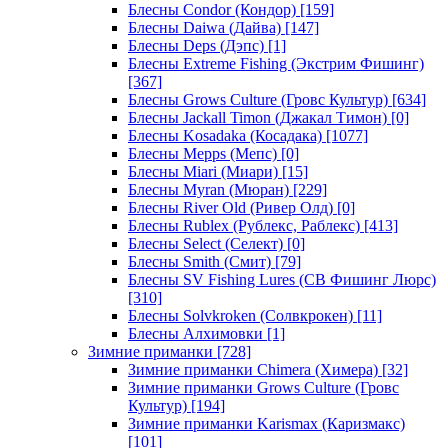
Блесны Condor (Кондор)
[159]
Блесны Daiwa (Дайва)
[147]
Блесны Deps (Дэпс)
[1]
Блесны Extreme Fishing (Экстрим Фишинг)
[367]
Блесны Grows Culture (Гровс Культур)
[634]
Блесны Jackall Timon (Джакал Тимон)
[0]
Блесны Kosadaka (Косадака)
[1077]
Блесны Mepps (Мепс)
[0]
Блесны Miari (Миари)
[15]
Блесны Myran (Мюран)
[229]
Блесны River Old (Ривер Олд)
[0]
Блесны Rublex (Рублекс, Раблекс)
[413]
Блесны Select (Селект)
[0]
Блесны Smith (Смит)
[79]
Блесны SV Fishing Lures (СВ Фишинг Люрс)
[310]
Блесны Solvkroken (Солвкрокен)
[11]
Блесны Алхимовки
[1]
Зимние приманки
[728]
Зимние приманки Chimera (Химера)
[32]
Зимние приманки Grows Culture (Гровс
Культур)
[194]
Зимние приманки Karismax (Каризмакс)
[101]