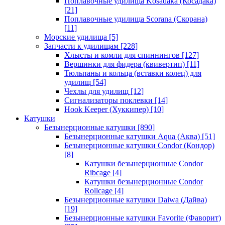
Поплавочные удилища Kosadaka (Косадака)
[21]
Поплавочные удилища Scorana (Скорана)
[11]
Морские удилища
[5]
Запчасти к удилищам
[228]
Хлысты и комли для спиннингов
[127]
Вершинки для фидера (квивертип)
[11]
Тюльпаны и кольца (вставки колец) для
удилищ
[54]
Чехлы для удилищ
[12]
Сигнализаторы поклевки
[14]
Hook Keeper (Хуккипер)
[10]
Катушки
Безынерционные катушки
[890]
Безынерционные катушки Aqua (Аква)
[51]
Безынерционные катушки Condor (Кондор)
[8]
Катушки безынерционные Condor
Ribcage
[4]
Катушки безынерционные Condor
Rollcage
[4]
Безынерционные катушки Daiwa (Дайва)
[19]
Безынерционные катушки Favorite (Фаворит)