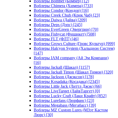
Воблеры Bomber (Бомбер)
[12]
Воблеры Chimera (Химера)
[733]
Воблеры Condor (Кондор)
[16]
Воблеры Creek Chub (Крик Чаб)
[23]
Воблеры Daiwa (Дайва)
[209]
Воблеры Deps (Дэпс)
[245]
Воблеры EverGreen (Эвергрин)
[70]
Воблеры Fishycat (Фишикет)
[508]
Воблеры FLT (ФЛТ)
[46]
Воблеры Grows Culture (Гровс Культур)
[999]
Воблеры Halcyon System (Хальцион Систем)
[147]
Воблеры IAM company (Ай Эм Компани)
[16]
Воблеры Jackall (Шакал)
[1157]
Воблеры Jackall Timon (Шакал Тимон)
[320]
Воблеры Jackson (Джэксон)
[178]
Воблеры Kosadaka (Косадака)
[2345]
Воблеры Little Jack (Литтл Джэк)
[66]
Воблеры LiveTarget (ЛайвТаргет)
[0]
Воблеры Lucky Craft (Лаки Крафт)
[852]
Воблеры Lurefans (Люрфанс)
[23]
Воблеры Megabass (Мегабасс)
[39]
Воблеры MZ Custom Lures (МЗэт Кастом
Люрс)
[30]