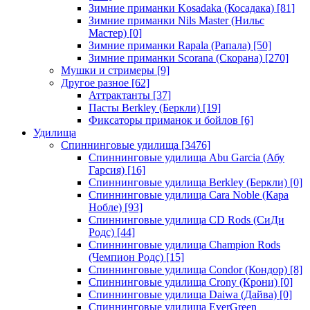
Зимние приманки Kosadaka (Косадака)
[81]
Зимние приманки Nils Master (Нильс
Мастер)
[0]
Зимние приманки Rapala (Рапала)
[50]
Зимние приманки Scorana (Скорана)
[270]
Мушки и стримеры
[9]
Другое разное
[62]
Аттрактанты
[37]
Пасты Berkley (Беркли)
[19]
Фиксаторы приманок и бойлов
[6]
Удилища
Спиннинговые удилища
[3476]
Спиннинговые удилища Abu Garcia (Абу
Гарсия)
[16]
Спиннинговые удилища Berkley (Беркли)
[0]
Спиннинговые удилища Cara Noble (Кара
Нобле)
[93]
Спиннинговые удилища CD Rods (СиДи
Родс)
[44]
Спиннинговые удилища Champion Rods
(Чемпион Родс)
[15]
Спиннинговые удилища Condor (Кондор)
[8]
Спиннинговые удилища Crony (Крони)
[0]
Спиннинговые удилища Daiwa (Дайва)
[0]
Спиннинговые удилища EverGreen