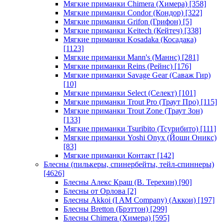
Мягкие приманки Chimera (Химера)
[358]
Мягкие приманки Condor (Кондор)
[322]
Мягкие приманки Grifon (Грифон)
[5]
Мягкие приманки Keitech (Кейтеч)
[338]
Мягкие приманки Kosadaka (Косадака)
[1123]
Мягкие приманки Mann's (Маннс)
[281]
Мягкие приманки Reins (Рейнс)
[176]
Мягкие приманки Savage Gear (Саваж Гир)
[10]
Мягкие приманки Select (Селект)
[101]
Мягкие приманки Trout Pro (Траут Про)
[115]
Мягкие приманки Trout Zone (Траут Зон)
[133]
Мягкие приманки Tsuribito (Тсурибито)
[111]
Мягкие приманки Yoshi Onyx (Йоши Оникс)
[83]
Мягкие приманки Контакт
[142]
Блесны (пилькеры, спинербейты, тейл-спиннеры)
[4626]
Блесны Алекс Краш (В. Терехин)
[90]
Блесны от Орлова
[2]
Блесны Akkoi (I AM Company) (Аккои)
[197]
Блесны Bretton (Брэттон)
[299]
Блесны Chimera (Химера)
[595]