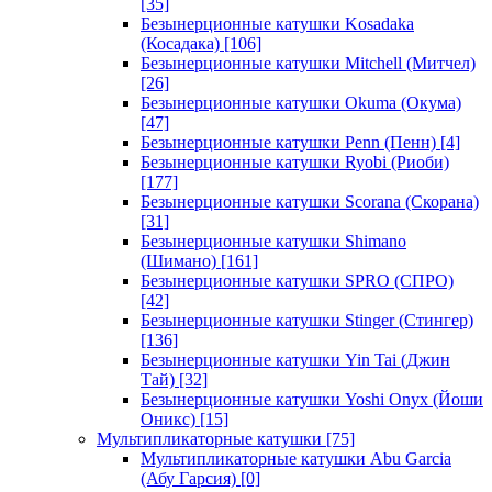
[35]
Безынерционные катушки Kosadaka
(Косадака)
[106]
Безынерционные катушки Mitchell (Митчел)
[26]
Безынерционные катушки Okuma (Окума)
[47]
Безынерционные катушки Penn (Пенн)
[4]
Безынерционные катушки Ryobi (Риоби)
[177]
Безынерционные катушки Scorana (Скорана)
[31]
Безынерционные катушки Shimano
(Шимано)
[161]
Безынерционные катушки SPRO (СПРО)
[42]
Безынерционные катушки Stinger (Стингер)
[136]
Безынерционные катушки Yin Tai (Джин
Тай)
[32]
Безынерционные катушки Yoshi Onyx (Йоши
Оникс)
[15]
Мультипликаторные катушки
[75]
Мультипликаторные катушки Abu Garcia
(Абу Гарсия)
[0]