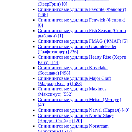
(ЭверГрин)
[0]
Спиннинговые удилища Favorite (Фаворит)
[266]
Спиннинговые удилища Fenwick (Фенвик)
[0]
Спиннинговые удилища Fish Season (Сезон
рыбалки)
[1]
Спиннинговые удилища FMAG (ФМАГ)
[5]
Спиннинговые удилища Graphiteleader
(Графитлидер)
[236]
Спиннинговые удилища Hearty Rise (Херти
Райз)
[144]
Спиннинговые удилища Kosadaka
(Косадака)
[498]
Спиннинговые удилища Major Craft
(Маджор Крафт)
[588]
Спиннинговые удилища Maximus
(Максимус)
[552]
Спиннинговые удилища Metsui (Метсуи)
[40]
Спиннинговые удилища Narval (Нарвал)
[40]
Спиннинговые удилища Nordic Stage
(Нордик Стейдж)
[20]
Спиннинговые удилища Norstream
(Норстрим)
[517]