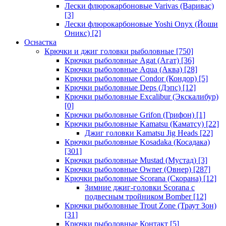
Лески флюрокарбоновые Varivas (Варивас)
[3]
Лески флюрокарбоновые Yoshi Onyx (Йоши
Оникс)
[2]
Оснастка
Крючки и джиг головки рыболовные
[750]
Крючки рыболовные Agat (Агат)
[36]
Крючки рыболовные Aqua (Аква)
[28]
Крючки рыболовные Condor (Кондор)
[5]
Крючки рыболовные Deps (Дэпс)
[12]
Крючки рыболовные Excalibur (Экскалибур)
[0]
Крючки рыболовные Grifon (Грифон)
[1]
Крючки рыболовные Kamatsu (Каматсу)
[22]
Джиг головки Kamatsu Jig Heads
[22]
Крючки рыболовные Kosadaka (Косадака)
[301]
Крючки рыболовные Mustad (Мустад)
[3]
Крючки рыболовные Owner (Овнер)
[287]
Крючки рыболовные Scorana (Скорана)
[12]
Зимние джиг-головки Scorana с
подвесным тройником Bomber
[12]
Крючки рыболовные Trout Zone (Траут Зон)
[31]
Крючки рыболовные Контакт
[5]