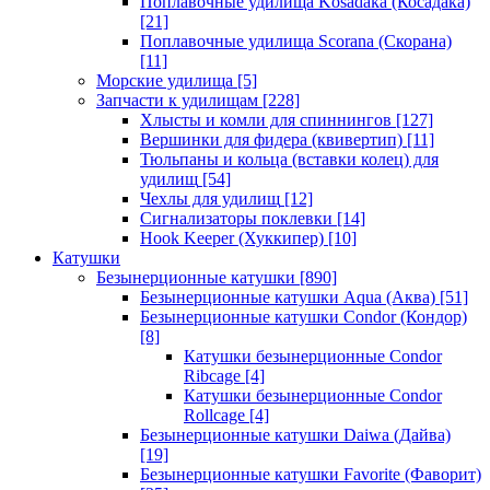
Поплавочные удилища Kosadaka (Косадака)
[21]
Поплавочные удилища Scorana (Скорана)
[11]
Морские удилища
[5]
Запчасти к удилищам
[228]
Хлысты и комли для спиннингов
[127]
Вершинки для фидера (квивертип)
[11]
Тюльпаны и кольца (вставки колец) для
удилищ
[54]
Чехлы для удилищ
[12]
Сигнализаторы поклевки
[14]
Hook Keeper (Хуккипер)
[10]
Катушки
Безынерционные катушки
[890]
Безынерционные катушки Aqua (Аква)
[51]
Безынерционные катушки Condor (Кондор)
[8]
Катушки безынерционные Condor
Ribcage
[4]
Катушки безынерционные Condor
Rollcage
[4]
Безынерционные катушки Daiwa (Дайва)
[19]
Безынерционные катушки Favorite (Фаворит)