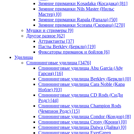
Зимние приманки Kosadaka (Косадака)
[81]
Зимние приманки Nils Master (Нильс
Мастер)
[0]
Зимние приманки Rapala (Рапала)
[50]
Зимние приманки Scorana (Скорана)
[270]
Мушки и стримеры
[9]
Другое разное
[62]
Аттрактанты
[37]
Пасты Berkley (Беркли)
[19]
Фиксаторы приманок и бойлов
[6]
Удилища
Спиннинговые удилища
[3476]
Спиннинговые удилища Abu Garcia (Абу
Гарсия)
[16]
Спиннинговые удилища Berkley (Беркли)
[0]
Спиннинговые удилища Cara Noble (Кара
Нобле)
[93]
Спиннинговые удилища CD Rods (СиДи
Родс)
[44]
Спиннинговые удилища Champion Rods
(Чемпион Родс)
[15]
Спиннинговые удилища Condor (Кондор)
[8]
Спиннинговые удилища Crony (Крони)
[0]
Спиннинговые удилища Daiwa (Дайва)
[0]
Спиннинговые удилища EverGreen