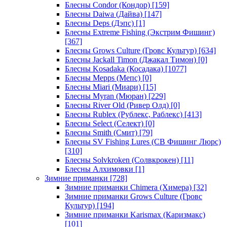
Блесны Condor (Кондор)
[159]
Блесны Daiwa (Дайва)
[147]
Блесны Deps (Дэпс)
[1]
Блесны Extreme Fishing (Экстрим Фишинг)
[367]
Блесны Grows Culture (Гровс Культур)
[634]
Блесны Jackall Timon (Джакал Тимон)
[0]
Блесны Kosadaka (Косадака)
[1077]
Блесны Mepps (Мепс)
[0]
Блесны Miari (Миари)
[15]
Блесны Myran (Мюран)
[229]
Блесны River Old (Ривер Олд)
[0]
Блесны Rublex (Рублекс, Раблекс)
[413]
Блесны Select (Селект)
[0]
Блесны Smith (Смит)
[79]
Блесны SV Fishing Lures (СВ Фишинг Люрс)
[310]
Блесны Solvkroken (Солвкрокен)
[11]
Блесны Алхимовки
[1]
Зимние приманки
[728]
Зимние приманки Chimera (Химера)
[32]
Зимние приманки Grows Culture (Гровс
Культур)
[194]
Зимние приманки Karismax (Каризмакс)
[101]