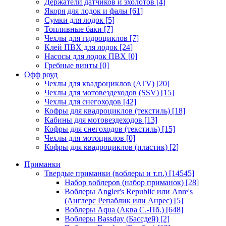
Держатели датчиков и эхолотов
[4]
Якоря для лодок и фалы
[61]
Сумки для лодок
[5]
Топливные баки
[7]
Чехлы для гидроциклов
[7]
Клей ПВХ для лодок
[24]
Насосы для лодок ПВХ
[0]
Гребные винты
[0]
Офф роуд
Чехлы для квадроциклов (ATV)
[20]
Чехлы для мотовездеходов (SSV)
[15]
Чехлы для снегоходов
[42]
Кофры для квадроциклов (текстиль)
[18]
Кабины для мотовездеходов
[13]
Кофры для снегоходов (текстиль)
[15]
Чехлы для мотоциклов
[0]
Кофры для квадроциклов (пластик)
[2]
Приманки
Твердые приманки (воблеры и т.п.)
[14545]
Набор воблеров (набор приманок)
[28]
Воблеры Angler's Republic или Anre's
(Англерс Репаблик или Анрес)
[5]
Воблеры Aqua (Аква С.-Пб.)
[648]
Воблеры Bassday (Бассдей)
[2]