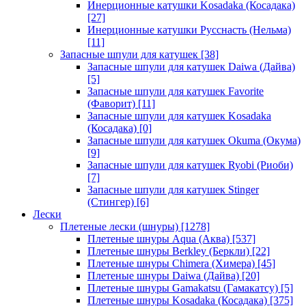
Инерционные катушки Kosadaka (Косадака)
[27]
Инерционные катушки Русснасть (Нельма)
[11]
Запасные шпули для катушек
[38]
Запасные шпули для катушек Daiwa (Дайва)
[5]
Запасные шпули для катушек Favorite
(Фаворит)
[11]
Запасные шпули для катушек Kosadaka
(Косадака)
[0]
Запасные шпули для катушек Okuma (Окума)
[9]
Запасные шпули для катушек Ryobi (Риоби)
[7]
Запасные шпули для катушек Stinger
(Стингер)
[6]
Лески
Плетеные лески (шнуры)
[1278]
Плетеные шнуры Aqua (Аква)
[537]
Плетеные шнуры Berkley (Беркли)
[22]
Плетеные шнуры Chimera (Химера)
[45]
Плетеные шнуры Daiwa (Дайва)
[20]
Плетеные шнуры Gamakatsu (Гамакатсу)
[5]
Плетеные шнуры Kosadaka (Косадака)
[375]