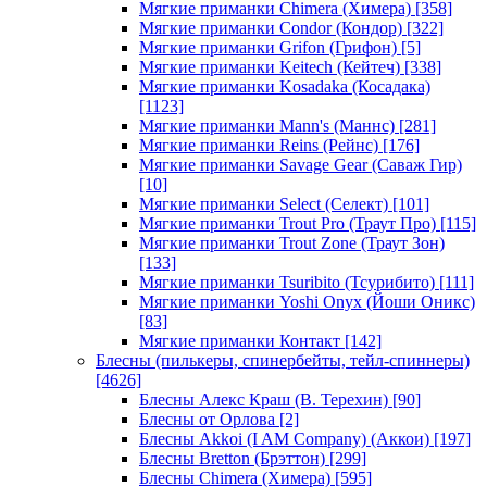
Мягкие приманки Chimera (Химера)
[358]
Мягкие приманки Condor (Кондор)
[322]
Мягкие приманки Grifon (Грифон)
[5]
Мягкие приманки Keitech (Кейтеч)
[338]
Мягкие приманки Kosadaka (Косадака)
[1123]
Мягкие приманки Mann's (Маннс)
[281]
Мягкие приманки Reins (Рейнс)
[176]
Мягкие приманки Savage Gear (Саваж Гир)
[10]
Мягкие приманки Select (Селект)
[101]
Мягкие приманки Trout Pro (Траут Про)
[115]
Мягкие приманки Trout Zone (Траут Зон)
[133]
Мягкие приманки Tsuribito (Тсурибито)
[111]
Мягкие приманки Yoshi Onyx (Йоши Оникс)
[83]
Мягкие приманки Контакт
[142]
Блесны (пилькеры, спинербейты, тейл-спиннеры)
[4626]
Блесны Алекс Краш (В. Терехин)
[90]
Блесны от Орлова
[2]
Блесны Akkoi (I AM Company) (Аккои)
[197]
Блесны Bretton (Брэттон)
[299]
Блесны Chimera (Химера)
[595]