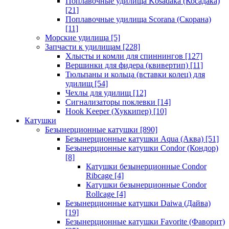
Поплавочные удилища Kosadaka (Косадака)
[21]
Поплавочные удилища Scorana (Скорана)
[11]
Морские удилища
[5]
Запчасти к удилищам
[228]
Хлысты и комли для спиннингов
[127]
Вершинки для фидера (квивертип)
[11]
Тюльпаны и кольца (вставки колец) для
удилищ
[54]
Чехлы для удилищ
[12]
Сигнализаторы поклевки
[14]
Hook Keeper (Хуккипер)
[10]
Катушки
Безынерционные катушки
[890]
Безынерционные катушки Aqua (Аква)
[51]
Безынерционные катушки Condor (Кондор)
[8]
Катушки безынерционные Condor
Ribcage
[4]
Катушки безынерционные Condor
Rollcage
[4]
Безынерционные катушки Daiwa (Дайва)
[19]
Безынерционные катушки Favorite (Фаворит)