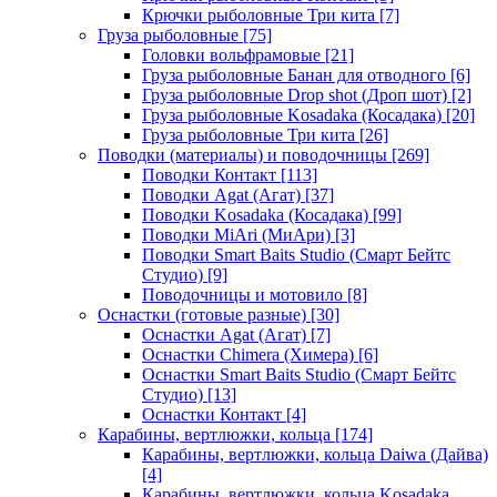
Крючки рыболовные Три кита
[7]
Груза рыболовные
[75]
Головки вольфрамовые
[21]
Груза рыболовные Банан для отводного
[6]
Груза рыболовные Drop shot (Дроп шот)
[2]
Груза рыболовные Kosadaka (Косадака)
[20]
Груза рыболовные Три кита
[26]
Поводки (материалы) и поводочницы
[269]
Поводки Контакт
[113]
Поводки Agat (Агат)
[37]
Поводки Kosadaka (Косадака)
[99]
Поводки MiAri (МиАри)
[3]
Поводки Smart Baits Studio (Смарт Бейтс
Студио)
[9]
Поводочницы и мотовило
[8]
Оснастки (готовые разные)
[30]
Оснастки Agat (Агат)
[7]
Оснастки Chimera (Химера)
[6]
Оснастки Smart Baits Studio (Смарт Бейтс
Студио)
[13]
Оснастки Контакт
[4]
Карабины, вертлюжки, кольца
[174]
Карабины, вертлюжки, кольца Daiwa (Дайва)
[4]
Карабины, вертлюжки, кольца Kosadaka