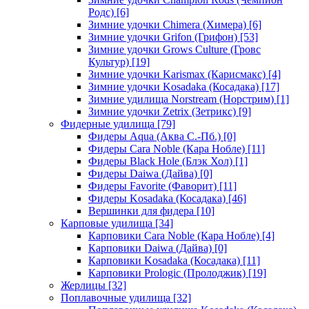
Родс)
[6]
Зимние удочки Chimera (Химера)
[6]
Зимние удочки Grifon (Грифон)
[53]
Зимние удочки Grows Culture (Гровс
Культур)
[19]
Зимние удочки Karismax (Карисмакс)
[4]
Зимние удочки Kosadaka (Косадака)
[17]
Зимние удилища Norstream (Норстрим)
[1]
Зимние удочки Zetrix (Зетрикс)
[9]
Фидерные удилища
[79]
Фидеры Aqua (Аква С.-Пб.)
[0]
Фидеры Cara Noble (Кара Нобле)
[11]
Фидеры Black Hole (Блэк Хол)
[1]
Фидеры Daiwa (Дайва)
[0]
Фидеры Favorite (Фаворит)
[11]
Фидеры Kosadaka (Косадака)
[46]
Вершинки для фидера
[10]
Карповые удилища
[34]
Карповики Cara Noble (Кара Нобле)
[4]
Карповики Daiwa (Дайва)
[0]
Карповики Kosadaka (Косадака)
[11]
Карповики Prologic (Пролоджик)
[19]
Жерлицы
[32]
Поплавочные удилища
[32]