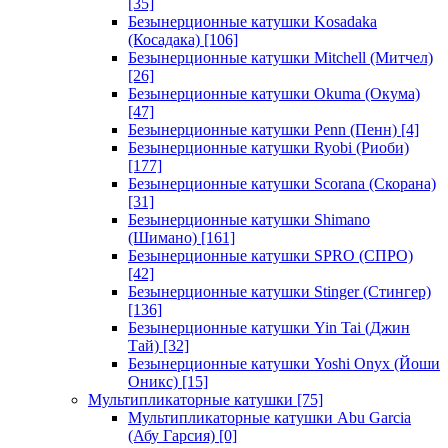
[35]
Безынерционные катушки Kosadaka
(Косадака)
[106]
Безынерционные катушки Mitchell (Митчел)
[26]
Безынерционные катушки Okuma (Окума)
[47]
Безынерционные катушки Penn (Пенн)
[4]
Безынерционные катушки Ryobi (Риоби)
[177]
Безынерционные катушки Scorana (Скорана)
[31]
Безынерционные катушки Shimano
(Шимано)
[161]
Безынерционные катушки SPRO (СПРО)
[42]
Безынерционные катушки Stinger (Стингер)
[136]
Безынерционные катушки Yin Tai (Джин
Тай)
[32]
Безынерционные катушки Yoshi Onyx (Йоши
Оникс)
[15]
Мультипликаторные катушки
[75]
Мультипликаторные катушки Abu Garcia
(Абу Гарсия)
[0]