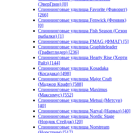
(ЭверГрин)
[0]
Спиннинговые удилища Favorite (Фаворит)
[266]
Спиннинговые удилища Fenwick (Фенвик)
[0]
Спиннинговые удилища Fish Season (Сезон
рыбалки)
[1]
Спиннинговые удилища FMAG (ФМАГ)
[5]
Спиннинговые удилища Graphiteleader
(Графитлидер)
[236]
Спиннинговые удилища Hearty Rise (Херти
Райз)
[144]
Спиннинговые удилища Kosadaka
(Косадака)
[498]
Спиннинговые удилища Major Craft
(Маджор Крафт)
[588]
Спиннинговые удилища Maximus
(Максимус)
[552]
Спиннинговые удилища Metsui (Метсуи)
[40]
Спиннинговые удилища Narval (Нарвал)
[40]
Спиннинговые удилища Nordic Stage
(Нордик Стейдж)
[20]
Спиннинговые удилища Norstream
(Норстрим)
[517]