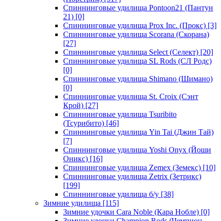
Спиннинговые удилища Pontoon21 (Пантун
21)
[0]
Спиннинговые удилища Prox Inc. (Прокс)
[3]
Спиннинговые удилища Scorana (Скорана)
[27]
Спиннинговые удилища Select (Селект)
[20]
Спиннинговые удилища SL Rods (СЛ Родс)
[0]
Спиннинговые удилища Shimano (Шимано)
[0]
Спиннинговые удилища St. Croix (Сэнт
Крой)
[27]
Спиннинговые удилища Tsuribito
(Тсурибито)
[46]
Спиннинговые удилища Yin Tai (Джин Тай)
[7]
Спиннинговые удилища Yoshi Onyx (Йоши
Оникс)
[16]
Спиннинговые удилища Zemex (Земекс)
[10]
Спиннинговые удилища Zetrix (Зетрикс)
[199]
Спиннинговые удилища б/у
[38]
Зимние удилища
[115]
Зимние удочки Cara Noble (Кара Нобле)
[0]
Зимние удочки Champion Rods (Чемпион