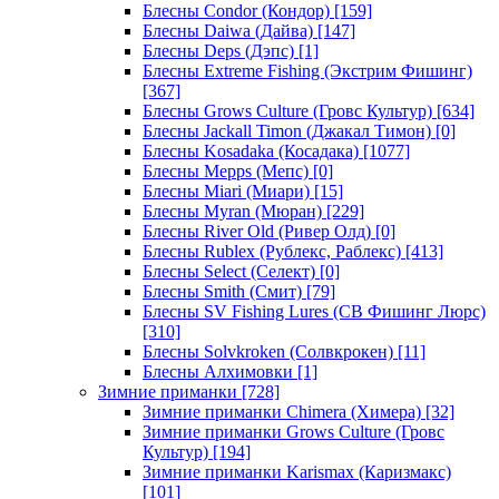
Блесны Condor (Кондор)
[159]
Блесны Daiwa (Дайва)
[147]
Блесны Deps (Дэпс)
[1]
Блесны Extreme Fishing (Экстрим Фишинг)
[367]
Блесны Grows Culture (Гровс Культур)
[634]
Блесны Jackall Timon (Джакал Тимон)
[0]
Блесны Kosadaka (Косадака)
[1077]
Блесны Mepps (Мепс)
[0]
Блесны Miari (Миари)
[15]
Блесны Myran (Мюран)
[229]
Блесны River Old (Ривер Олд)
[0]
Блесны Rublex (Рублекс, Раблекс)
[413]
Блесны Select (Селект)
[0]
Блесны Smith (Смит)
[79]
Блесны SV Fishing Lures (СВ Фишинг Люрс)
[310]
Блесны Solvkroken (Солвкрокен)
[11]
Блесны Алхимовки
[1]
Зимние приманки
[728]
Зимние приманки Chimera (Химера)
[32]
Зимние приманки Grows Culture (Гровс
Культур)
[194]
Зимние приманки Karismax (Каризмакс)
[101]