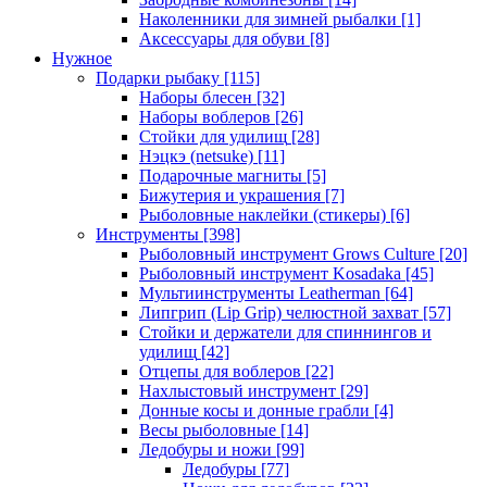
Наколенники для зимней рыбалки
[1]
Аксессуары для обуви
[8]
Нужное
Подарки рыбаку
[115]
Наборы блесен
[32]
Наборы воблеров
[26]
Стойки для удилищ
[28]
Нэцкэ (netsuke)
[11]
Подарочные магниты
[5]
Бижутерия и украшения
[7]
Рыболовные наклейки (стикеры)
[6]
Инструменты
[398]
Рыболовный инструмент Grows Culture
[20]
Рыболовный инструмент Kosadaka
[45]
Мультиинструменты Leatherman
[64]
Липгрип (Lip Grip) челюстной захват
[57]
Стойки и держатели для спиннингов и
удилищ
[42]
Отцепы для воблеров
[22]
Нахлыстовый инструмент
[29]
Донные косы и донные грабли
[4]
Весы рыболовные
[14]
Ледобуры и ножи
[99]
Ледобуры
[77]