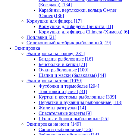
(Косадака)
[134]
Карабины, вертлюжки, кольца Owner
(Овнер)
[36]
Кормушки для фидера
[17]
Кормушки для фидера Три кита
[11]
Кормушки для фидера Chimera (Химера)
[6]
Поплавки
[21]
Силиконовый кембрик рыболовный
[19]
Экипировка
Экипировка на голову
[231]
Банданы рыболовные
[16]
Бейсболки и кепки
[71]
Очки рыболовные
[100]
Шапки и маски (балаклавы)
[44]
Экипировка на тело
[1030]
Футболки и термобелье
[294]
Толстовки и флис
[231]
Куртки и костюмы рыболовные
[339]
Перчатки и рукавицы рыболовные
[118]
Жилеты разгрузки
[14]
Спасательные жилеты
[9]
Штаны и брюки рыболовные
[25]
Экипировка на ноги
[149]
Сапоги рыболовные
[126]
Забродные комбинезоны
[14]