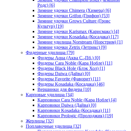
Родс)
[6]
Зимние удочки Chimera (Химера)
[6]
Зимние удочки Grifon (Грифон)
[53]
Зимние удочки Grows Culture (Гровс
Культур)
[19]
Зимние удочки Karismax (Карисмакс)
[4]
Зимние удочки Kosadaka (Косадака)
[17]
Зимние удилища Norstream (Норстрим)
[1]
Зимние удочки Zetrix (Зетрикс)
[9]
Фидерные удилища
[79]
Фидеры Aqua (Аква С.-Пб.)
[0]
Фидеры Cara Noble (Кара Нобле)
[11]
Фидеры Black Hole (Блэк Хол)
[1]
Фидеры Daiwa (Дайва)
[0]
Фидеры Favorite (Фаворит)
[11]
Фидеры Kosadaka (Косадака)
[46]
Вершинки для фидера
[10]
Карповые удилища
[34]
Карповики Cara Noble (Кара Нобле)
[4]
Карповики Daiwa (Дайва)
[0]
Карповики Kosadaka (Косадака)
[11]
Карповики Prologic (Пролоджик)
[19]
Жерлицы
[32]
Поплавочные удилища
[32]