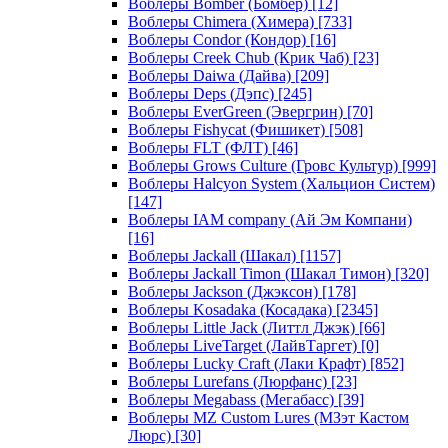
Воблеры Bomber (Бомбер)
[12]
Воблеры Chimera (Химера)
[733]
Воблеры Condor (Кондор)
[16]
Воблеры Creek Chub (Крик Чаб)
[23]
Воблеры Daiwa (Дайва)
[209]
Воблеры Deps (Дэпс)
[245]
Воблеры EverGreen (Эвергрин)
[70]
Воблеры Fishycat (Фишикет)
[508]
Воблеры FLT (ФЛТ)
[46]
Воблеры Grows Culture (Гровс Культур)
[999]
Воблеры Halcyon System (Хальцион Систем)
[147]
Воблеры IAM company (Ай Эм Компани)
[16]
Воблеры Jackall (Шакал)
[1157]
Воблеры Jackall Timon (Шакал Тимон)
[320]
Воблеры Jackson (Джэксон)
[178]
Воблеры Kosadaka (Косадака)
[2345]
Воблеры Little Jack (Литтл Джэк)
[66]
Воблеры LiveTarget (ЛайвТаргет)
[0]
Воблеры Lucky Craft (Лаки Крафт)
[852]
Воблеры Lurefans (Люрфанс)
[23]
Воблеры Megabass (Мегабасс)
[39]
Воблеры MZ Custom Lures (МЗэт Кастом
Люрс)
[30]