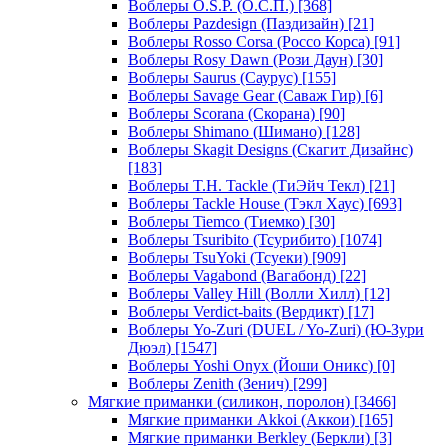
Воблеры O.S.P. (О.С.П.)
[368]
Воблеры Pazdesign (Паздизайн)
[21]
Воблеры Rosso Corsa (Россо Корса)
[91]
Воблеры Rosy Dawn (Рози Даун)
[30]
Воблеры Saurus (Саурус)
[155]
Воблеры Savage Gear (Саваж Гир)
[6]
Воблеры Scorana (Скорана)
[90]
Воблеры Shimano (Шимано)
[128]
Воблеры Skagit Designs (Скагит Дизайнс)
[183]
Воблеры T.H. Tackle (ТиЭйч Текл)
[21]
Воблеры Tackle House (Тэкл Хаус)
[693]
Воблеры Tiemco (Тиемко)
[30]
Воблеры Tsuribito (Тсурибито)
[1074]
Воблеры TsuYoki (Тсуеки)
[909]
Воблеры Vagabond (Вагабонд)
[22]
Воблеры Valley Hill (Волли Хилл)
[12]
Воблеры Verdict-baits (Вердикт)
[17]
Воблеры Yo-Zuri (DUEL / Yo-Zuri) (Ю-Зури
Дюэл)
[1547]
Воблеры Yoshi Onyx (Йоши Оникс)
[0]
Воблеры Zenith (Зенич)
[299]
Мягкие приманки (силикон, поролон)
[3466]
Мягкие приманки Akkoi (Аккои)
[165]
Мягкие приманки Berkley (Беркли)
[3]