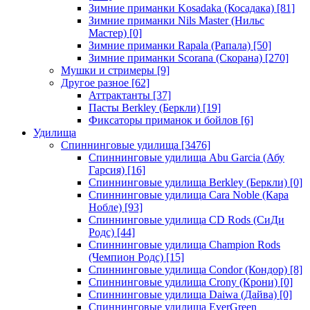
Зимние приманки Kosadaka (Косадака)
[81]
Зимние приманки Nils Master (Нильс
Мастер)
[0]
Зимние приманки Rapala (Рапала)
[50]
Зимние приманки Scorana (Скорана)
[270]
Мушки и стримеры
[9]
Другое разное
[62]
Аттрактанты
[37]
Пасты Berkley (Беркли)
[19]
Фиксаторы приманок и бойлов
[6]
Удилища
Спиннинговые удилища
[3476]
Спиннинговые удилища Abu Garcia (Абу
Гарсия)
[16]
Спиннинговые удилища Berkley (Беркли)
[0]
Спиннинговые удилища Cara Noble (Кара
Нобле)
[93]
Спиннинговые удилища CD Rods (СиДи
Родс)
[44]
Спиннинговые удилища Champion Rods
(Чемпион Родс)
[15]
Спиннинговые удилища Condor (Кондор)
[8]
Спиннинговые удилища Crony (Крони)
[0]
Спиннинговые удилища Daiwa (Дайва)
[0]
Спиннинговые удилища EverGreen