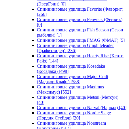
(ЭверГрин)
[0]
Спиннинговые удилища Favorite (Фаворит)
[266]
Спиннинговые удилища Fenwick (Фенвик)
[0]
Спиннинговые удилища Fish Season (Сезон
рыбалки)
[1]
Спиннинговые удилища FMAG (ФМАГ)
[5]
Спиннинговые удилища Graphiteleader
(Графитлидер)
[236]
Спиннинговые удилища Hearty Rise (Херти
Райз)
[144]
Спиннинговые удилища Kosadaka
(Косадака)
[498]
Спиннинговые удилища Major Craft
(Маджор Крафт)
[588]
Спиннинговые удилища Maximus
(Максимус)
[552]
Спиннинговые удилища Metsui (Метсуи)
[40]
Спиннинговые удилища Narval (Нарвал)
[40]
Спиннинговые удилища Nordic Stage
(Нордик Стейдж)
[20]
Спиннинговые удилища Norstream
(Норстрим)
[517]