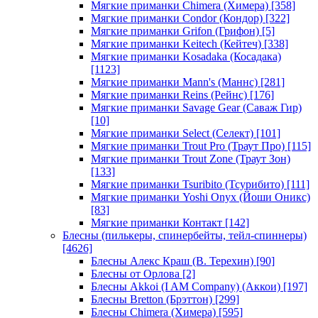
Мягкие приманки Chimera (Химера)
[358]
Мягкие приманки Condor (Кондор)
[322]
Мягкие приманки Grifon (Грифон)
[5]
Мягкие приманки Keitech (Кейтеч)
[338]
Мягкие приманки Kosadaka (Косадака)
[1123]
Мягкие приманки Mann's (Маннс)
[281]
Мягкие приманки Reins (Рейнс)
[176]
Мягкие приманки Savage Gear (Саваж Гир)
[10]
Мягкие приманки Select (Селект)
[101]
Мягкие приманки Trout Pro (Траут Про)
[115]
Мягкие приманки Trout Zone (Траут Зон)
[133]
Мягкие приманки Tsuribito (Тсурибито)
[111]
Мягкие приманки Yoshi Onyx (Йоши Оникс)
[83]
Мягкие приманки Контакт
[142]
Блесны (пилькеры, спинербейты, тейл-спиннеры)
[4626]
Блесны Алекс Краш (В. Терехин)
[90]
Блесны от Орлова
[2]
Блесны Akkoi (I AM Company) (Аккои)
[197]
Блесны Bretton (Брэттон)
[299]
Блесны Chimera (Химера)
[595]