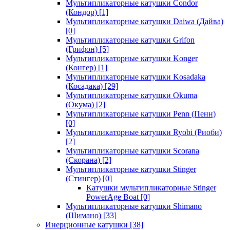
Мультипликаторные катушки Condor
(Кондор)
[1]
Мультипликаторные катушки Daiwa (Дайва)
[0]
Мультипликаторные катушки Grifon
(Грифон)
[5]
Мультипликаторные катушки Konger
(Конгер)
[1]
Мультипликаторные катушки Kosadaka
(Косадака)
[29]
Мультипликаторные катушки Okuma
(Окума)
[2]
Мультипликаторные катушки Penn (Пенн)
[0]
Мультипликаторные катушки Ryobi (Риоби)
[2]
Мультипликаторные катушки Scorana
(Скорана)
[2]
Мультипликаторные катушки Stinger
(Стингер)
[0]
Катушки мультипликаторные Stinger
PowerAge Boat
[0]
Мультипликаторные катушки Shimano
(Шимано)
[33]
Инерционные катушки
[38]