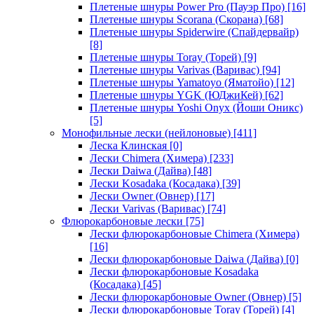
Плетеные шнуры Power Pro (Пауэр Про)
[16]
Плетеные шнуры Scorana (Скорана)
[68]
Плетеные шнуры Spiderwire (Спайдервайр)
[8]
Плетеные шнуры Toray (Торей)
[9]
Плетеные шнуры Varivas (Варивас)
[94]
Плетеные шнуры Yamatoyo (Яматойо)
[12]
Плетеные шнуры YGK (ЮДжиКей)
[62]
Плетеные шнуры Yoshi Onyx (Йоши Оникс)
[5]
Монофильные лески (нейлоновые)
[411]
Леска Клинская
[0]
Лески Chimera (Химера)
[233]
Лески Daiwa (Дайва)
[48]
Лески Kosadaka (Косадака)
[39]
Лески Owner (Овнер)
[17]
Лески Varivas (Варивас)
[74]
Флюрокарбоновые лески
[75]
Лески флюрокарбоновые Chimera (Химера)
[16]
Лески флюрокарбоновые Daiwa (Дайва)
[0]
Лески флюрокарбоновые Kosadaka
(Косадака)
[45]
Лески флюрокарбоновые Owner (Овнер)
[5]
Лески флюрокарбоновые Toray (Торей)
[4]