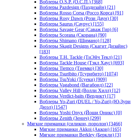
Воблеры O.S.P. (О.С.П.)
[368]
Воблеры Pazdesign (Паздизайн)
[21]
Воблеры Rosso Corsa (Россо Корса)
[91]
Воблеры Rosy Dawn (Рози Даун)
[30]
Воблеры Saurus (Саурус)
[155]
Воблеры Savage Gear (Саваж Гир)
[6]
Воблеры Scorana (Скорана)
[90]
Воблеры Shimano (Шимано)
[128]
Воблеры Skagit Designs (Скагит Дизайнс)
[183]
Воблеры T.H. Tackle (ТиЭйч Текл)
[21]
Воблеры Tackle House (Тэкл Хаус)
[693]
Воблеры Tiemco (Тиемко)
[30]
Воблеры Tsuribito (Тсурибито)
[1074]
Воблеры TsuYoki (Тсуеки)
[909]
Воблеры Vagabond (Вагабонд)
[22]
Воблеры Valley Hill (Волли Хилл)
[12]
Воблеры Verdict-baits (Вердикт)
[17]
Воблеры Yo-Zuri (DUEL / Yo-Zuri) (Ю-Зури
Дюэл)
[1547]
Воблеры Yoshi Onyx (Йоши Оникс)
[0]
Воблеры Zenith (Зенич)
[299]
Мягкие приманки (силикон, поролон)
[3466]
Мягкие приманки Akkoi (Аккои)
[165]
Мягкие приманки Berkley (Беркли)
[3]