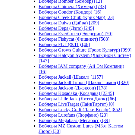
Воблеры Bomber (Бомбер)
[12]
Воблеры Chimera (Химера)
[733]
Воблеры Condor (Кондор)
[16]
Воблеры Creek Chub (Крик Чаб)
[23]
Воблеры Daiwa (Дайва)
[209]
Воблеры Deps (Дэпс)
[245]
Воблеры EverGreen (Эвергрин)
[70]
Воблеры Fishycat (Фишикет)
[508]
Воблеры FLT (ФЛТ)
[46]
Воблеры Grows Culture (Гровс Культур)
[999]
Воблеры Halcyon System (Хальцион Систем)
[147]
Воблеры IAM company (Ай Эм Компани)
[16]
Воблеры Jackall (Шакал)
[1157]
Воблеры Jackall Timon (Шакал Тимон)
[320]
Воблеры Jackson (Джэксон)
[178]
Воблеры Kosadaka (Косадака)
[2345]
Воблеры Little Jack (Литтл Джэк)
[66]
Воблеры LiveTarget (ЛайвТаргет)
[0]
Воблеры Lucky Craft (Лаки Крафт)
[852]
Воблеры Lurefans (Люрфанс)
[23]
Воблеры Megabass (Мегабасс)
[39]
Воблеры MZ Custom Lures (МЗэт Кастом
Люрс)
[30]