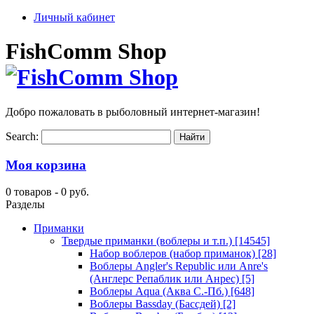
Личный кабинет
FishComm Shop
Добро пожаловать в рыболовный интернет-магазин!
Search:
Моя корзина
0 товаров -
0 руб.
Разделы
Приманки
Твердые приманки (воблеры и т.п.)
[14545]
Набор воблеров (набор приманок)
[28]
Воблеры Angler's Republic или Anre's
(Англерс Репаблик или Анрес)
[5]
Воблеры Aqua (Аква С.-Пб.)
[648]
Воблеры Bassday (Бассдей)
[2]