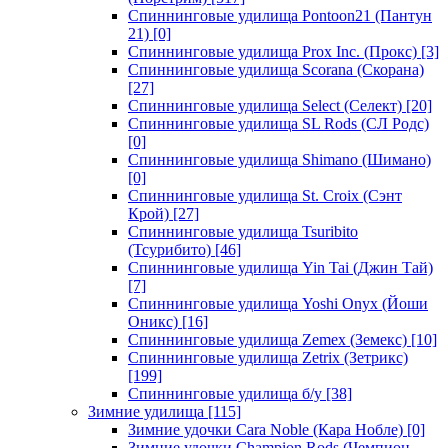
Спиннинговые удилища Pontoon21 (Пантун
21)
[0]
Спиннинговые удилища Prox Inc. (Прокс)
[3]
Спиннинговые удилища Scorana (Скорана)
[27]
Спиннинговые удилища Select (Селект)
[20]
Спиннинговые удилища SL Rods (СЛ Родс)
[0]
Спиннинговые удилища Shimano (Шимано)
[0]
Спиннинговые удилища St. Croix (Сэнт
Крой)
[27]
Спиннинговые удилища Tsuribito
(Тсурибито)
[46]
Спиннинговые удилища Yin Tai (Джин Тай)
[7]
Спиннинговые удилища Yoshi Onyx (Йоши
Оникс)
[16]
Спиннинговые удилища Zemex (Земекс)
[10]
Спиннинговые удилища Zetrix (Зетрикс)
[199]
Спиннинговые удилища б/у
[38]
Зимние удилища
[115]
Зимние удочки Cara Noble (Кара Нобле)
[0]
Зимние удочки Champion Rods (Чемпион