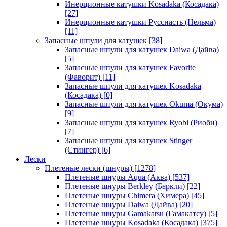
Инерционные катушки Kosadaka (Косадака)
[27]
Инерционные катушки Русснасть (Нельма)
[11]
Запасные шпули для катушек
[38]
Запасные шпули для катушек Daiwa (Дайва)
[5]
Запасные шпули для катушек Favorite
(Фаворит)
[11]
Запасные шпули для катушек Kosadaka
(Косадака)
[0]
Запасные шпули для катушек Okuma (Окума)
[9]
Запасные шпули для катушек Ryobi (Риоби)
[7]
Запасные шпули для катушек Stinger
(Стингер)
[6]
Лески
Плетеные лески (шнуры)
[1278]
Плетеные шнуры Aqua (Аква)
[537]
Плетеные шнуры Berkley (Беркли)
[22]
Плетеные шнуры Chimera (Химера)
[45]
Плетеные шнуры Daiwa (Дайва)
[20]
Плетеные шнуры Gamakatsu (Гамакатсу)
[5]
Плетеные шнуры Kosadaka (Косадака)
[375]