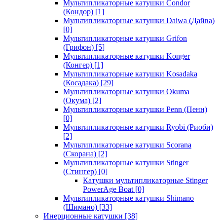
Мультипликаторные катушки Condor
(Кондор)
[1]
Мультипликаторные катушки Daiwa (Дайва)
[0]
Мультипликаторные катушки Grifon
(Грифон)
[5]
Мультипликаторные катушки Konger
(Конгер)
[1]
Мультипликаторные катушки Kosadaka
(Косадака)
[29]
Мультипликаторные катушки Okuma
(Окума)
[2]
Мультипликаторные катушки Penn (Пенн)
[0]
Мультипликаторные катушки Ryobi (Риоби)
[2]
Мультипликаторные катушки Scorana
(Скорана)
[2]
Мультипликаторные катушки Stinger
(Стингер)
[0]
Катушки мультипликаторные Stinger
PowerAge Boat
[0]
Мультипликаторные катушки Shimano
(Шимано)
[33]
Инерционные катушки
[38]