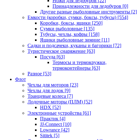
Ножи для ледобуров
[22]
Принадлежности для ледобуров
[0]
Другие разные рыболовные инструменты
[2]
Емкости (коробки, сумки, боксы, тубусы)
[554]
Коробки, боксы, ящики
[250]
Сумки рыболовные
[135]
Тубусы, чехлы, кофры
[158]
Ящики рыболовные зимние
[11]
Садки и подсачеки, куканы и багорики
[72]
Туристическое снаряжение
[63]
Посуда
[63]
Термосы и термокружки,
термоконтейнеры
[63]
Разное
[53]
Флот
Чехлы для моторов
[23]
Чехлы для лодок
[9]
Транцевые колеса
[7]
Лодочные моторы (ПЛМ)
[52]
HDX
[52]
Электронные устройства
[61]
Практик
[4]
JJ-Connect
[10]
Lowrance
[42]
Sititek
[5]