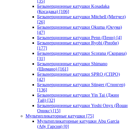
[35]
Безынерционные катушки Kosadaka
(Косадака)
[106]
Безынерционные катушки Mitchell (Митчел)
[26]
Безынерционные катушки Okuma (Окума)
[47]
Безынерционные катушки Penn (Пенн)
[4]
Безынерционные катушки Ryobi (Риоби)
[177]
Безынерционные катушки Scorana (Скорана)
[31]
Безынерционные катушки Shimano
(Шимано)
[161]
Безынерционные катушки SPRO (СПРО)
[42]
Безынерционные катушки Stinger (Стингер)
[136]
Безынерционные катушки Yin Tai (Джин
Тай)
[32]
Безынерционные катушки Yoshi Onyx (Йоши
Оникс)
[15]
Мультипликаторные катушки
[75]
Мультипликаторные катушки Abu Garcia
(Абу Гарсия)
[0]