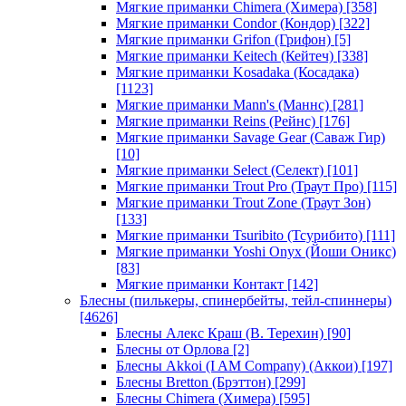
Мягкие приманки Chimera (Химера)
[358]
Мягкие приманки Condor (Кондор)
[322]
Мягкие приманки Grifon (Грифон)
[5]
Мягкие приманки Keitech (Кейтеч)
[338]
Мягкие приманки Kosadaka (Косадака)
[1123]
Мягкие приманки Mann's (Маннс)
[281]
Мягкие приманки Reins (Рейнс)
[176]
Мягкие приманки Savage Gear (Саваж Гир)
[10]
Мягкие приманки Select (Селект)
[101]
Мягкие приманки Trout Pro (Траут Про)
[115]
Мягкие приманки Trout Zone (Траут Зон)
[133]
Мягкие приманки Tsuribito (Тсурибито)
[111]
Мягкие приманки Yoshi Onyx (Йоши Оникс)
[83]
Мягкие приманки Контакт
[142]
Блесны (пилькеры, спинербейты, тейл-спиннеры)
[4626]
Блесны Алекс Краш (В. Терехин)
[90]
Блесны от Орлова
[2]
Блесны Akkoi (I AM Company) (Аккои)
[197]
Блесны Bretton (Брэттон)
[299]
Блесны Chimera (Химера)
[595]