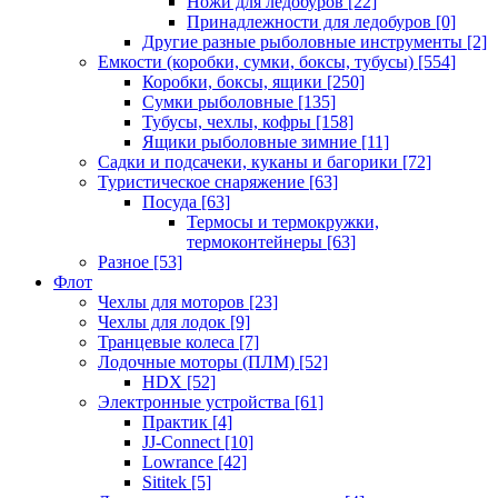
Ножи для ледобуров
[22]
Принадлежности для ледобуров
[0]
Другие разные рыболовные инструменты
[2]
Емкости (коробки, сумки, боксы, тубусы)
[554]
Коробки, боксы, ящики
[250]
Сумки рыболовные
[135]
Тубусы, чехлы, кофры
[158]
Ящики рыболовные зимние
[11]
Садки и подсачеки, куканы и багорики
[72]
Туристическое снаряжение
[63]
Посуда
[63]
Термосы и термокружки,
термоконтейнеры
[63]
Разное
[53]
Флот
Чехлы для моторов
[23]
Чехлы для лодок
[9]
Транцевые колеса
[7]
Лодочные моторы (ПЛМ)
[52]
HDX
[52]
Электронные устройства
[61]
Практик
[4]
JJ-Connect
[10]
Lowrance
[42]
Sititek
[5]