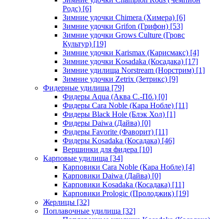
Родс)
[6]
Зимние удочки Chimera (Химера)
[6]
Зимние удочки Grifon (Грифон)
[53]
Зимние удочки Grows Culture (Гровс
Культур)
[19]
Зимние удочки Karismax (Карисмакс)
[4]
Зимние удочки Kosadaka (Косадака)
[17]
Зимние удилища Norstream (Норстрим)
[1]
Зимние удочки Zetrix (Зетрикс)
[9]
Фидерные удилища
[79]
Фидеры Aqua (Аква С.-Пб.)
[0]
Фидеры Cara Noble (Кара Нобле)
[11]
Фидеры Black Hole (Блэк Хол)
[1]
Фидеры Daiwa (Дайва)
[0]
Фидеры Favorite (Фаворит)
[11]
Фидеры Kosadaka (Косадака)
[46]
Вершинки для фидера
[10]
Карповые удилища
[34]
Карповики Cara Noble (Кара Нобле)
[4]
Карповики Daiwa (Дайва)
[0]
Карповики Kosadaka (Косадака)
[11]
Карповики Prologic (Пролоджик)
[19]
Жерлицы
[32]
Поплавочные удилища
[32]