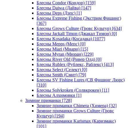
Блесны Condor (Кондор)
[159]
Блесны Daiwa (Дайва)
[147]
Блесны Deps (Дэпс)
[1]
Блесны Extreme Fishing (Экстрим Фишинг)
[367]
Блесны Grows Culture (Гровс Культур)
[634]
Блесны Jackall Timon (Джакал Тимон)
[0]
Блесны Kosadaka (Косадака)
[1077]
Блесны Mepps (Мепс)
[0]
Блесны Miari (Миари)
[15]
Блесны Myran (Мюран)
[229]
Блесны River Old (Ривер Олд)
[0]
Блесны Rublex (Рублекс, Раблекс)
[413]
Блесны Select (Селект)
[0]
Блесны Smith (Смит)
[79]
Блесны SV Fishing Lures (СВ Фишинг Люрс)
[310]
Блесны Solvkroken (Солвкрокен)
[11]
Блесны Алхимовки
[1]
Зимние приманки
[728]
Зимние приманки Chimera (Химера)
[32]
Зимние приманки Grows Culture (Гровс
Культур)
[194]
Зимние приманки Karismax (Каризмакс)
[101]