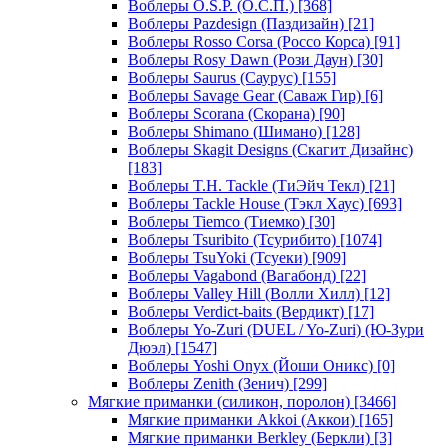
Воблеры O.S.P. (О.С.П.)
[368]
Воблеры Pazdesign (Паздизайн)
[21]
Воблеры Rosso Corsa (Россо Корса)
[91]
Воблеры Rosy Dawn (Рози Даун)
[30]
Воблеры Saurus (Саурус)
[155]
Воблеры Savage Gear (Саваж Гир)
[6]
Воблеры Scorana (Скорана)
[90]
Воблеры Shimano (Шимано)
[128]
Воблеры Skagit Designs (Скагит Дизайнс)
[183]
Воблеры T.H. Tackle (ТиЭйч Текл)
[21]
Воблеры Tackle House (Тэкл Хаус)
[693]
Воблеры Tiemco (Тиемко)
[30]
Воблеры Tsuribito (Тсурибито)
[1074]
Воблеры TsuYoki (Тсуеки)
[909]
Воблеры Vagabond (Вагабонд)
[22]
Воблеры Valley Hill (Волли Хилл)
[12]
Воблеры Verdict-baits (Вердикт)
[17]
Воблеры Yo-Zuri (DUEL / Yo-Zuri) (Ю-Зури
Дюэл)
[1547]
Воблеры Yoshi Onyx (Йоши Оникс)
[0]
Воблеры Zenith (Зенич)
[299]
Мягкие приманки (силикон, поролон)
[3466]
Мягкие приманки Akkoi (Аккои)
[165]
Мягкие приманки Berkley (Беркли)
[3]