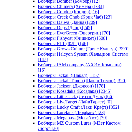
Воблеры Bomber (Бомбер)
[12]
Воблеры Chimera (Химера)
[733]
Воблеры Condor (Кондор)
[16]
Воблеры Creek Chub (Крик Чаб)
[23]
Воблеры Daiwa (Дайва)
[209]
Воблеры Deps (Дэпс)
[245]
Воблеры EverGreen (Эвергрин)
[70]
Воблеры Fishycat (Фишикет)
[508]
Воблеры FLT (ФЛТ)
[46]
Воблеры Grows Culture (Гровс Культур)
[999]
Воблеры Halcyon System (Хальцион Систем)
[147]
Воблеры IAM company (Ай Эм Компани)
[16]
Воблеры Jackall (Шакал)
[1157]
Воблеры Jackall Timon (Шакал Тимон)
[320]
Воблеры Jackson (Джэксон)
[178]
Воблеры Kosadaka (Косадака)
[2345]
Воблеры Little Jack (Литтл Джэк)
[66]
Воблеры LiveTarget (ЛайвТаргет)
[0]
Воблеры Lucky Craft (Лаки Крафт)
[852]
Воблеры Lurefans (Люрфанс)
[23]
Воблеры Megabass (Мегабасс)
[39]
Воблеры MZ Custom Lures (МЗэт Кастом
Люрс)
[30]