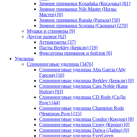
Зимние приманки Kosadaka (Косадака)
[81]
Зимние приманки Nils Master (Нильс
Мастер)
[0]
Зимние приманки Rapala (Рапала)
[50]
Зимние приманки Scorana (Скорана)
[270]
Мушки и стримеры
[9]
Другое разное
[62]
Аттрактанты
[37]
Пасты Berkley (Беркли)
[19]
Фиксаторы приманок и бойлов
[6]
Удилища
Спиннинговые удилища
[3476]
Спиннинговые удилища Abu Garcia (Абу
Гарсия)
[16]
Спиннинговые удилища Berkley (Беркли)
[0]
Спиннинговые удилища Cara Noble (Кара
Нобле)
[93]
Спиннинговые удилища CD Rods (СиДи
Родс)
[44]
Спиннинговые удилища Champion Rods
(Чемпион Родс)
[15]
Спиннинговые удилища Condor (Кондор)
[8]
Спиннинговые удилища Crony (Крони)
[0]
Спиннинговые удилища Daiwa (Дайва)
[0]
Спиннинговые удилища EverGreen