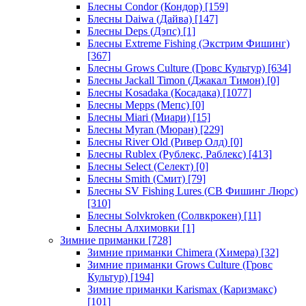
Блесны Condor (Кондор)
[159]
Блесны Daiwa (Дайва)
[147]
Блесны Deps (Дэпс)
[1]
Блесны Extreme Fishing (Экстрим Фишинг)
[367]
Блесны Grows Culture (Гровс Культур)
[634]
Блесны Jackall Timon (Джакал Тимон)
[0]
Блесны Kosadaka (Косадака)
[1077]
Блесны Mepps (Мепс)
[0]
Блесны Miari (Миари)
[15]
Блесны Myran (Мюран)
[229]
Блесны River Old (Ривер Олд)
[0]
Блесны Rublex (Рублекс, Раблекс)
[413]
Блесны Select (Селект)
[0]
Блесны Smith (Смит)
[79]
Блесны SV Fishing Lures (СВ Фишинг Люрс)
[310]
Блесны Solvkroken (Солвкрокен)
[11]
Блесны Алхимовки
[1]
Зимние приманки
[728]
Зимние приманки Chimera (Химера)
[32]
Зимние приманки Grows Culture (Гровс
Культур)
[194]
Зимние приманки Karismax (Каризмакс)
[101]