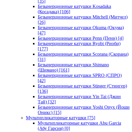
[35]
Безынерционные катушки Kosadaka
(Косадака)
[106]
Безынерционные катушки Mitchell (Митчел)
[26]
Безынерционные катушки Okuma (Окума)
[47]
Безынерционные катушки Penn (Пенн)
[4]
Безынерционные катушки Ryobi (Риоби)
[177]
Безынерционные катушки Scorana (Скорана)
[31]
Безынерционные катушки Shimano
(Шимано)
[161]
Безынерционные катушки SPRO (СПРО)
[42]
Безынерционные катушки Stinger (Стингер)
[136]
Безынерционные катушки Yin Tai (Джин
Тай)
[32]
Безынерционные катушки Yoshi Onyx (Йоши
Оникс)
[15]
Мультипликаторные катушки
[75]
Мультипликаторные катушки Abu Garcia
(Абу Гарсия)
[0]