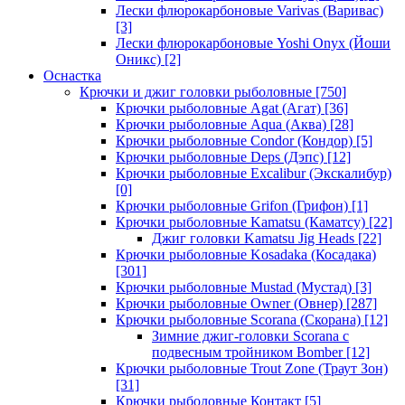
Лески флюрокарбоновые Varivas (Варивас)
[3]
Лески флюрокарбоновые Yoshi Onyx (Йоши
Оникс)
[2]
Оснастка
Крючки и джиг головки рыболовные
[750]
Крючки рыболовные Agat (Агат)
[36]
Крючки рыболовные Aqua (Аква)
[28]
Крючки рыболовные Condor (Кондор)
[5]
Крючки рыболовные Deps (Дэпс)
[12]
Крючки рыболовные Excalibur (Экскалибур)
[0]
Крючки рыболовные Grifon (Грифон)
[1]
Крючки рыболовные Kamatsu (Каматсу)
[22]
Джиг головки Kamatsu Jig Heads
[22]
Крючки рыболовные Kosadaka (Косадака)
[301]
Крючки рыболовные Mustad (Мустад)
[3]
Крючки рыболовные Owner (Овнер)
[287]
Крючки рыболовные Scorana (Скорана)
[12]
Зимние джиг-головки Scorana с
подвесным тройником Bomber
[12]
Крючки рыболовные Trout Zone (Траут Зон)
[31]
Крючки рыболовные Контакт
[5]