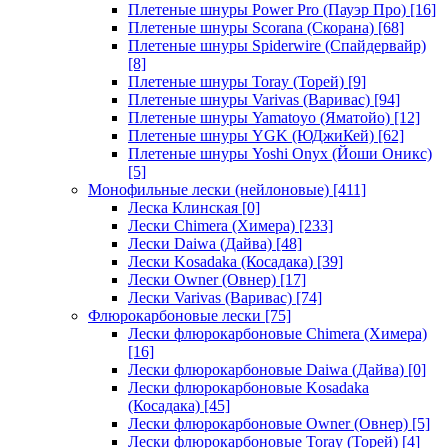
Плетеные шнуры Power Pro (Пауэр Про)
[16]
Плетеные шнуры Scorana (Скорана)
[68]
Плетеные шнуры Spiderwire (Спайдервайр)
[8]
Плетеные шнуры Toray (Торей)
[9]
Плетеные шнуры Varivas (Варивас)
[94]
Плетеные шнуры Yamatoyo (Яматойо)
[12]
Плетеные шнуры YGK (ЮДжиКей)
[62]
Плетеные шнуры Yoshi Onyx (Йоши Оникс)
[5]
Монофильные лески (нейлоновые)
[411]
Леска Клинская
[0]
Лески Chimera (Химера)
[233]
Лески Daiwa (Дайва)
[48]
Лески Kosadaka (Косадака)
[39]
Лески Owner (Овнер)
[17]
Лески Varivas (Варивас)
[74]
Флюрокарбоновые лески
[75]
Лески флюрокарбоновые Chimera (Химера)
[16]
Лески флюрокарбоновые Daiwa (Дайва)
[0]
Лески флюрокарбоновые Kosadaka
(Косадака)
[45]
Лески флюрокарбоновые Owner (Овнер)
[5]
Лески флюрокарбоновые Toray (Торей)
[4]