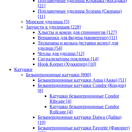
Поплавочные удилища Kosadaka (Косадака)
[21]
Поплавочные удилища Scorana (Скорана)
[11]
Морские удилища
[5]
Запчасти к удилищам
[228]
Хлысты и комли для спиннингов
[127]
Вершинки для фидера (квивертип)
[11]
Тюльпаны и кольца (вставки колец) для
удилищ
[54]
Чехлы для удилищ
[12]
Сигнализаторы поклевки
[14]
Hook Keeper (Хуккипер)
[10]
Катушки
Безынерционные катушки
[890]
Безынерционные катушки Aqua (Аква)
[51]
Безынерционные катушки Condor (Кондор)
[8]
Катушки безынерционные Condor
Ribcage
[4]
Катушки безынерционные Condor
Rollcage
[4]
Безынерционные катушки Daiwa (Дайва)
[19]
Безынерционные катушки Favorite (Фаворит)