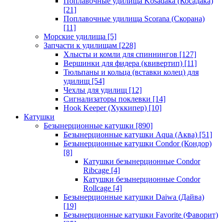
Поплавочные удилища Kosadaka (Косадака)
[21]
Поплавочные удилища Scorana (Скорана)
[11]
Морские удилища
[5]
Запчасти к удилищам
[228]
Хлысты и комли для спиннингов
[127]
Вершинки для фидера (квивертип)
[11]
Тюльпаны и кольца (вставки колец) для
удилищ
[54]
Чехлы для удилищ
[12]
Сигнализаторы поклевки
[14]
Hook Keeper (Хуккипер)
[10]
Катушки
Безынерционные катушки
[890]
Безынерционные катушки Aqua (Аква)
[51]
Безынерционные катушки Condor (Кондор)
[8]
Катушки безынерционные Condor
Ribcage
[4]
Катушки безынерционные Condor
Rollcage
[4]
Безынерционные катушки Daiwa (Дайва)
[19]
Безынерционные катушки Favorite (Фаворит)