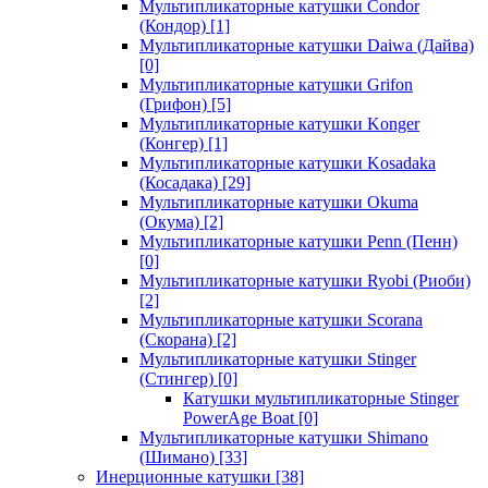
Мультипликаторные катушки Condor
(Кондор)
[1]
Мультипликаторные катушки Daiwa (Дайва)
[0]
Мультипликаторные катушки Grifon
(Грифон)
[5]
Мультипликаторные катушки Konger
(Конгер)
[1]
Мультипликаторные катушки Kosadaka
(Косадака)
[29]
Мультипликаторные катушки Okuma
(Окума)
[2]
Мультипликаторные катушки Penn (Пенн)
[0]
Мультипликаторные катушки Ryobi (Риоби)
[2]
Мультипликаторные катушки Scorana
(Скорана)
[2]
Мультипликаторные катушки Stinger
(Стингер)
[0]
Катушки мультипликаторные Stinger
PowerAge Boat
[0]
Мультипликаторные катушки Shimano
(Шимано)
[33]
Инерционные катушки
[38]