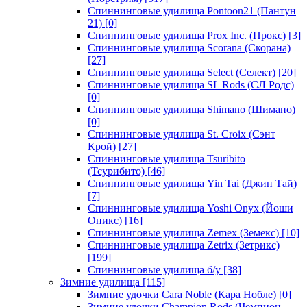
Спиннинговые удилища Pontoon21 (Пантун
21)
[0]
Спиннинговые удилища Prox Inc. (Прокс)
[3]
Спиннинговые удилища Scorana (Скорана)
[27]
Спиннинговые удилища Select (Селект)
[20]
Спиннинговые удилища SL Rods (СЛ Родс)
[0]
Спиннинговые удилища Shimano (Шимано)
[0]
Спиннинговые удилища St. Croix (Сэнт
Крой)
[27]
Спиннинговые удилища Tsuribito
(Тсурибито)
[46]
Спиннинговые удилища Yin Tai (Джин Тай)
[7]
Спиннинговые удилища Yoshi Onyx (Йоши
Оникс)
[16]
Спиннинговые удилища Zemex (Земекс)
[10]
Спиннинговые удилища Zetrix (Зетрикс)
[199]
Спиннинговые удилища б/у
[38]
Зимние удилища
[115]
Зимние удочки Cara Noble (Кара Нобле)
[0]
Зимние удочки Champion Rods (Чемпион