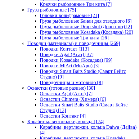
Крючки рыболовные Три кита
[7]
Груза рыболовные
[75]
Головки вольфрамовые
[21]
Груза рыболовные Банан для отводного
[6]
Груза рыболовные Drop shot (Дроп шот)
[2]
Груза рыболовные Kosadaka (Косадака)
[20]
Груза рыболовные Три кита
[26]
Поводки (материалы) и поводочницы
[269]
Поводки Контакт
[113]
Поводки Agat (Агат)
[37]
Поводки Kosadaka (Косадака)
[99]
Поводки MiAri (МиАри)
[3]
Поводки Smart Baits Studio (Смарт Бейтс
Студио)
[9]
Поводочницы и мотовило
[8]
Оснастки (готовые разные)
[30]
Оснастки Agat (Агат)
[7]
Оснастки Chimera (Химера)
[6]
Оснастки Smart Baits Studio (Смарт Бейтс
Студио)
[13]
Оснастки Контакт
[4]
Карабины, вертлюжки, кольца
[174]
Карабины, вертлюжки, кольца Daiwa (Дайва)
[4]
Карабины, вертлюжки, кольца Kosadaka