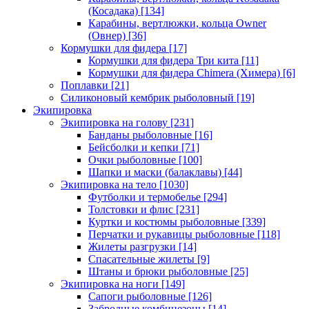
(Косадака)
[134]
Карабины, вертлюжки, кольца Owner
(Овнер)
[36]
Кормушки для фидера
[17]
Кормушки для фидера Три кита
[11]
Кормушки для фидера Chimera (Химера)
[6]
Поплавки
[21]
Силиконовый кембрик рыболовный
[19]
Экипировка
Экипировка на голову
[231]
Банданы рыболовные
[16]
Бейсболки и кепки
[71]
Очки рыболовные
[100]
Шапки и маски (балаклавы)
[44]
Экипировка на тело
[1030]
Футболки и термобелье
[294]
Толстовки и флис
[231]
Куртки и костюмы рыболовные
[339]
Перчатки и рукавицы рыболовные
[118]
Жилеты разгрузки
[14]
Спасательные жилеты
[9]
Штаны и брюки рыболовные
[25]
Экипировка на ноги
[149]
Сапоги рыболовные
[126]
Забродные комбинезоны
[14]