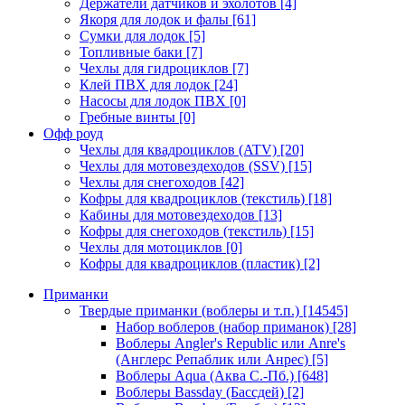
Держатели датчиков и эхолотов
[4]
Якоря для лодок и фалы
[61]
Сумки для лодок
[5]
Топливные баки
[7]
Чехлы для гидроциклов
[7]
Клей ПВХ для лодок
[24]
Насосы для лодок ПВХ
[0]
Гребные винты
[0]
Офф роуд
Чехлы для квадроциклов (ATV)
[20]
Чехлы для мотовездеходов (SSV)
[15]
Чехлы для снегоходов
[42]
Кофры для квадроциклов (текстиль)
[18]
Кабины для мотовездеходов
[13]
Кофры для снегоходов (текстиль)
[15]
Чехлы для мотоциклов
[0]
Кофры для квадроциклов (пластик)
[2]
Приманки
Твердые приманки (воблеры и т.п.)
[14545]
Набор воблеров (набор приманок)
[28]
Воблеры Angler's Republic или Anre's
(Англерс Репаблик или Анрес)
[5]
Воблеры Aqua (Аква С.-Пб.)
[648]
Воблеры Bassday (Бассдей)
[2]