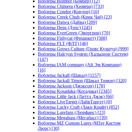
Воблеры Bomber (Бомбер)
[12]
Воблеры Chimera (Химера)
[733]
Воблеры Condor (Кондор)
[16]
Воблеры Creek Chub (Крик Чаб)
[23]
Воблеры Daiwa (Дайва)
[209]
Воблеры Deps (Дэпс)
[245]
Воблеры EverGreen (Эвергрин)
[70]
Воблеры Fishycat (Фишикет)
[508]
Воблеры FLT (ФЛТ)
[46]
Воблеры Grows Culture (Гровс Культур)
[999]
Воблеры Halcyon System (Хальцион Систем)
[147]
Воблеры IAM company (Ай Эм Компани)
[16]
Воблеры Jackall (Шакал)
[1157]
Воблеры Jackall Timon (Шакал Тимон)
[320]
Воблеры Jackson (Джэксон)
[178]
Воблеры Kosadaka (Косадака)
[2345]
Воблеры Little Jack (Литтл Джэк)
[66]
Воблеры LiveTarget (ЛайвТаргет)
[0]
Воблеры Lucky Craft (Лаки Крафт)
[852]
Воблеры Lurefans (Люрфанс)
[23]
Воблеры Megabass (Мегабасс)
[39]
Воблеры MZ Custom Lures (МЗэт Кастом
Люрс)
[30]