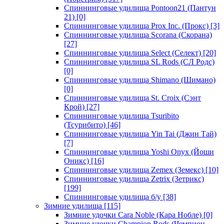
Спиннинговые удилища Pontoon21 (Пантун
21)
[0]
Спиннинговые удилища Prox Inc. (Прокс)
[3]
Спиннинговые удилища Scorana (Скорана)
[27]
Спиннинговые удилища Select (Селект)
[20]
Спиннинговые удилища SL Rods (СЛ Родс)
[0]
Спиннинговые удилища Shimano (Шимано)
[0]
Спиннинговые удилища St. Croix (Сэнт
Крой)
[27]
Спиннинговые удилища Tsuribito
(Тсурибито)
[46]
Спиннинговые удилища Yin Tai (Джин Тай)
[7]
Спиннинговые удилища Yoshi Onyx (Йоши
Оникс)
[16]
Спиннинговые удилища Zemex (Земекс)
[10]
Спиннинговые удилища Zetrix (Зетрикс)
[199]
Спиннинговые удилища б/у
[38]
Зимние удилища
[115]
Зимние удочки Cara Noble (Кара Нобле)
[0]
Зимние удочки Champion Rods (Чемпион