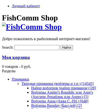
Личный кабинет
FishComm Shop
Добро пожаловать в рыболовный интернет-магазин!
Search:
Моя корзина
0 товаров -
0 руб.
Разделы
Приманки
Твердые приманки (воблеры и т.п.)
[14545]
Набор воблеров (набор приманок)
[28]
Воблеры Angler's Republic или Anre's
(Англерс Репаблик или Анрес)
[5]
Воблеры Aqua (Аква С.-Пб.)
[648]
Воблеры Bassday (Бассдей)
[2]