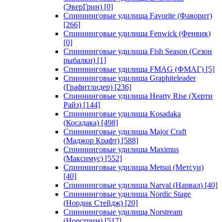
(ЭверГрин)
[0]
Спиннинговые удилища Favorite (Фаворит)
[266]
Спиннинговые удилища Fenwick (Фенвик)
[0]
Спиннинговые удилища Fish Season (Сезон
рыбалки)
[1]
Спиннинговые удилища FMAG (ФМАГ)
[5]
Спиннинговые удилища Graphiteleader
(Графитлидер)
[236]
Спиннинговые удилища Hearty Rise (Херти
Райз)
[144]
Спиннинговые удилища Kosadaka
(Косадака)
[498]
Спиннинговые удилища Major Craft
(Маджор Крафт)
[588]
Спиннинговые удилища Maximus
(Максимус)
[552]
Спиннинговые удилища Metsui (Метсуи)
[40]
Спиннинговые удилища Narval (Нарвал)
[40]
Спиннинговые удилища Nordic Stage
(Нордик Стейдж)
[20]
Спиннинговые удилища Norstream
(Норстрим)
[517]