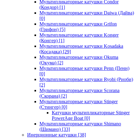
Мультипликаторные катушки Condor
(Кондор)
[1]
Мультипликаторные катушки Daiwa (Дайва)
[0]
Мультипликаторные катушки Grifon
(Грифон)
[5]
Мультипликаторные катушки Konger
(Конгер)
[1]
Мультипликаторные катушки Kosadaka
(Косадака)
[29]
Мультипликаторные катушки Okuma
(Окума)
[2]
Мультипликаторные катушки Penn (Пенн)
[0]
Мультипликаторные катушки Ryobi (Риоби)
[2]
Мультипликаторные катушки Scorana
(Скорана)
[2]
Мультипликаторные катушки Stinger
(Стингер)
[0]
Катушки мультипликаторные Stinger
PowerAge Boat
[0]
Мультипликаторные катушки Shimano
(Шимано)
[33]
Инерционные катушки
[38]