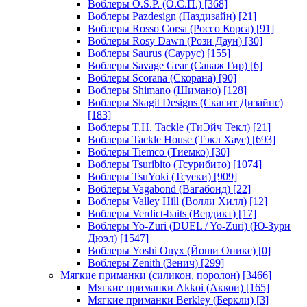
Воблеры O.S.P. (О.С.П.)
[368]
Воблеры Pazdesign (Паздизайн)
[21]
Воблеры Rosso Corsa (Россо Корса)
[91]
Воблеры Rosy Dawn (Рози Даун)
[30]
Воблеры Saurus (Саурус)
[155]
Воблеры Savage Gear (Саваж Гир)
[6]
Воблеры Scorana (Скорана)
[90]
Воблеры Shimano (Шимано)
[128]
Воблеры Skagit Designs (Скагит Дизайнс)
[183]
Воблеры T.H. Tackle (ТиЭйч Текл)
[21]
Воблеры Tackle House (Тэкл Хаус)
[693]
Воблеры Tiemco (Тиемко)
[30]
Воблеры Tsuribito (Тсурибито)
[1074]
Воблеры TsuYoki (Тсуеки)
[909]
Воблеры Vagabond (Вагабонд)
[22]
Воблеры Valley Hill (Волли Хилл)
[12]
Воблеры Verdict-baits (Вердикт)
[17]
Воблеры Yo-Zuri (DUEL / Yo-Zuri) (Ю-Зури
Дюэл)
[1547]
Воблеры Yoshi Onyx (Йоши Оникс)
[0]
Воблеры Zenith (Зенич)
[299]
Мягкие приманки (силикон, поролон)
[3466]
Мягкие приманки Akkoi (Аккои)
[165]
Мягкие приманки Berkley (Беркли)
[3]