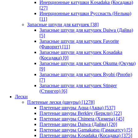
Инерционные катушки Kosadaka (Косадака)
[27]
Инерционные катушки Русснасть (Нельма)
[11]
Запасные шпули для катушек
[38]
Запасные шпули для катушек Daiwa (Дайва)
[5]
Запасные шпули для катушек Favorite
(Фаворит)
[11]
Запасные шпули для катушек Kosadaka
(Косадака)
[0]
Запасные шпули для катушек Okuma (Окума)
[9]
Запасные шпули для катушек Ryobi (Риоби)
[7]
Запасные шпули для катушек Stinger
(Стингер)
[6]
Лески
Плетеные лески (шнуры)
[1278]
Плетеные шнуры Aqua (Аква)
[537]
Плетеные шнуры Berkley (Беркли)
[22]
Плетеные шнуры Chimera (Химера)
[45]
Плетеные шнуры Daiwa (Дайва)
[20]
Плетеные шнуры Gamakatsu (Гамакатсу)
[5]
Плетеные шнуры Kosadaka (Косадака)
[375]