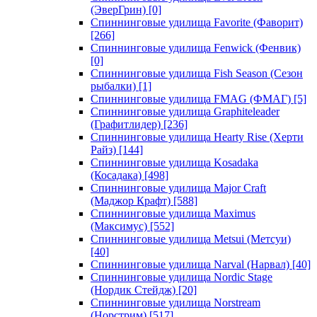
(ЭверГрин)
[0]
Спиннинговые удилища Favorite (Фаворит)
[266]
Спиннинговые удилища Fenwick (Фенвик)
[0]
Спиннинговые удилища Fish Season (Сезон
рыбалки)
[1]
Спиннинговые удилища FMAG (ФМАГ)
[5]
Спиннинговые удилища Graphiteleader
(Графитлидер)
[236]
Спиннинговые удилища Hearty Rise (Херти
Райз)
[144]
Спиннинговые удилища Kosadaka
(Косадака)
[498]
Спиннинговые удилища Major Craft
(Маджор Крафт)
[588]
Спиннинговые удилища Maximus
(Максимус)
[552]
Спиннинговые удилища Metsui (Метсуи)
[40]
Спиннинговые удилища Narval (Нарвал)
[40]
Спиннинговые удилища Nordic Stage
(Нордик Стейдж)
[20]
Спиннинговые удилища Norstream
(Норстрим)
[517]