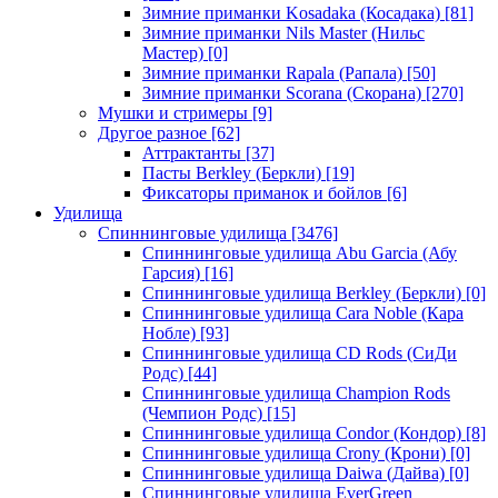
Зимние приманки Kosadaka (Косадака)
[81]
Зимние приманки Nils Master (Нильс
Мастер)
[0]
Зимние приманки Rapala (Рапала)
[50]
Зимние приманки Scorana (Скорана)
[270]
Мушки и стримеры
[9]
Другое разное
[62]
Аттрактанты
[37]
Пасты Berkley (Беркли)
[19]
Фиксаторы приманок и бойлов
[6]
Удилища
Спиннинговые удилища
[3476]
Спиннинговые удилища Abu Garcia (Абу
Гарсия)
[16]
Спиннинговые удилища Berkley (Беркли)
[0]
Спиннинговые удилища Cara Noble (Кара
Нобле)
[93]
Спиннинговые удилища CD Rods (СиДи
Родс)
[44]
Спиннинговые удилища Champion Rods
(Чемпион Родс)
[15]
Спиннинговые удилища Condor (Кондор)
[8]
Спиннинговые удилища Crony (Крони)
[0]
Спиннинговые удилища Daiwa (Дайва)
[0]
Спиннинговые удилища EverGreen