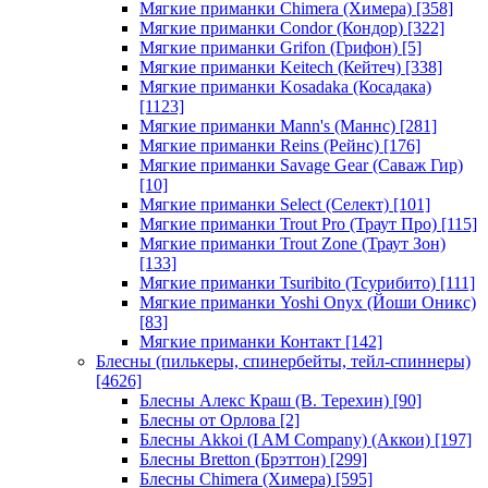
Мягкие приманки Chimera (Химера)
[358]
Мягкие приманки Condor (Кондор)
[322]
Мягкие приманки Grifon (Грифон)
[5]
Мягкие приманки Keitech (Кейтеч)
[338]
Мягкие приманки Kosadaka (Косадака)
[1123]
Мягкие приманки Mann's (Маннс)
[281]
Мягкие приманки Reins (Рейнс)
[176]
Мягкие приманки Savage Gear (Саваж Гир)
[10]
Мягкие приманки Select (Селект)
[101]
Мягкие приманки Trout Pro (Траут Про)
[115]
Мягкие приманки Trout Zone (Траут Зон)
[133]
Мягкие приманки Tsuribito (Тсурибито)
[111]
Мягкие приманки Yoshi Onyx (Йоши Оникс)
[83]
Мягкие приманки Контакт
[142]
Блесны (пилькеры, спинербейты, тейл-спиннеры)
[4626]
Блесны Алекс Краш (В. Терехин)
[90]
Блесны от Орлова
[2]
Блесны Akkoi (I AM Company) (Аккои)
[197]
Блесны Bretton (Брэттон)
[299]
Блесны Chimera (Химера)
[595]