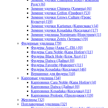
Родс)
[6]
Зимние удочки Chimera (Химера)
[6]
Зимние удочки Grifon (Грифон)
[53]
Зимние удочки Grows Culture (Гровс
Культур)
[19]
Зимние удочки Karismax (Карисмакс)
[4]
Зимние удочки Kosadaka (Косадака)
[17]
Зимние удилища Norstream (Норстрим)
[1]
Зимние удочки Zetrix (Зетрикс)
[9]
Фидерные удилища
[79]
Фидеры Aqua (Аква С.-Пб.)
[0]
Фидеры Cara Noble (Кара Нобле)
[11]
Фидеры Black Hole (Блэк Хол)
[1]
Фидеры Daiwa (Дайва)
[0]
Фидеры Favorite (Фаворит)
[11]
Фидеры Kosadaka (Косадака)
[46]
Вершинки для фидера
[10]
Карповые удилища
[34]
Карповики Cara Noble (Кара Нобле)
[4]
Карповики Daiwa (Дайва)
[0]
Карповики Kosadaka (Косадака)
[11]
Карповики Prologic (Пролоджик)
[19]
Жерлицы
[32]
Поплавочные удилища
[32]