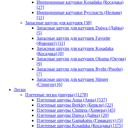
Инерционные катушки Kosadaka (Косадака)
[27]
Инерционные катушки Русснасть (Нельма)
[11]
Запасные шпули для катушек
[38]
Запасные шпули для катушек Daiwa (Дайва)
[5]
Запасные шпули для катушек Favorite
(Фаворит)
[11]
Запасные шпули для катушек Kosadaka
(Косадака)
[0]
Запасные шпули для катушек Okuma (Окума)
[9]
Запасные шпули для катушек Ryobi (Риоби)
[7]
Запасные шпули для катушек Stinger
(Стингер)
[6]
Лески
Плетеные лески (шнуры)
[1278]
Плетеные шнуры Aqua (Аква)
[537]
Плетеные шнуры Berkley (Беркли)
[22]
Плетеные шнуры Chimera (Химера)
[45]
Плетеные шнуры Daiwa (Дайва)
[20]
Плетеные шнуры Gamakatsu (Гамакатсу)
[5]
Плетеные шнуры Kosadaka (Косадака)
[375]