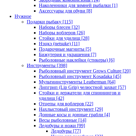
Наколенники для зимней рыбалки
[1]
Аксессуары для обуви
[8]
Нужное
Подарки рыбаку
[115]
Наборы блесен
[32]
Наборы воблеров
[26]
Стойки для удилищ
[28]
Нэцкэ (netsuke)
[11]
Подарочные магниты
[5]
Бижутерия и украшения
[7]
Рыболовные наклейки (стикеры)
[6]
Инструменты
[398]
Рыболовный инструмент Grows Culture
[20]
Рыболовный инструмент Kosadaka
[45]
Мультиинструменты Leatherman
[64]
Липгрип (Lip Grip) челюстной захват
[57]
Стойки и держатели для спиннингов и
удилищ
[42]
Отцепы для воблеров
[22]
Нахлыстовый инструмент
[29]
Донные косы и донные грабли
[4]
Весы рыболовные
[14]
Ледобуры и ножи
[99]
Ледобуры
[77]