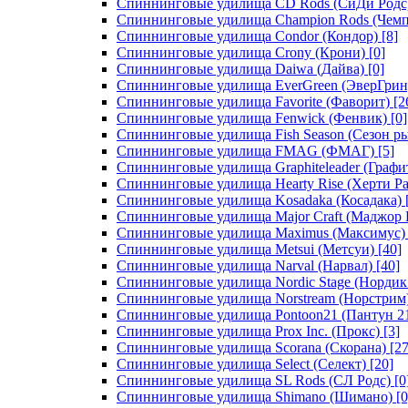
Спиннинговые удилища CD Rods (СиДи Родс
Спиннинговые удилища Champion Rods (Чемп
Спиннинговые удилища Condor (Кондор)
[8]
Спиннинговые удилища Crony (Крони)
[0]
Спиннинговые удилища Daiwa (Дайва)
[0]
Спиннинговые удилища EverGreen (ЭверГрин
Спиннинговые удилища Favorite (Фаворит)
[2
Спиннинговые удилища Fenwick (Фенвик)
[0]
Спиннинговые удилища Fish Season (Сезон р
Спиннинговые удилища FMAG (ФМАГ)
[5]
Спиннинговые удилища Graphiteleader (Графи
Спиннинговые удилища Hearty Rise (Херти Ра
Спиннинговые удилища Kosadaka (Косадака)
Спиннинговые удилища Major Craft (Маджор 
Спиннинговые удилища Maximus (Максимус)
Спиннинговые удилища Metsui (Метсуи)
[40]
Спиннинговые удилища Narval (Нарвал)
[40]
Спиннинговые удилища Nordic Stage (Нордик
Спиннинговые удилища Norstream (Норстрим
Спиннинговые удилища Pontoon21 (Пантун 2
Спиннинговые удилища Prox Inc. (Прокс)
[3]
Спиннинговые удилища Scorana (Скорана)
[27
Спиннинговые удилища Select (Селект)
[20]
Спиннинговые удилища SL Rods (СЛ Родс)
[0
Спиннинговые удилища Shimano (Шимано)
[0