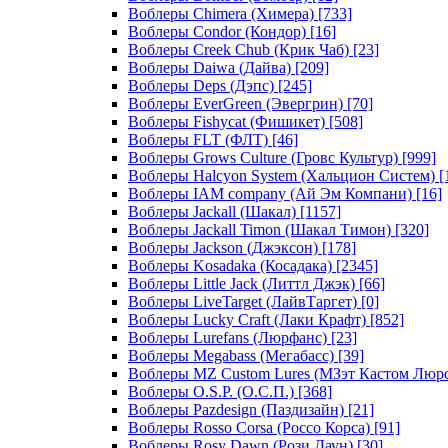
Воблеры Chimera (Химера)
[733]
Воблеры Condor (Кондор)
[16]
Воблеры Creek Chub (Крик Чаб)
[23]
Воблеры Daiwa (Дайва)
[209]
Воблеры Deps (Дэпс)
[245]
Воблеры EverGreen (Эвергрин)
[70]
Воблеры Fishycat (Фишикет)
[508]
Воблеры FLT (ФЛТ)
[46]
Воблеры Grows Culture (Гровс Культур)
[999]
Воблеры Halcyon System (Хальцион Систем)
[
Воблеры IAM company (Ай Эм Компани)
[16]
Воблеры Jackall (Шакал)
[1157]
Воблеры Jackall Timon (Шакал Тимон)
[320]
Воблеры Jackson (Джэксон)
[178]
Воблеры Kosadaka (Косадака)
[2345]
Воблеры Little Jack (Литтл Джэк)
[66]
Воблеры LiveTarget (ЛайвТаргет)
[0]
Воблеры Lucky Craft (Лаки Крафт)
[852]
Воблеры Lurefans (Люрфанс)
[23]
Воблеры Megabass (Мегабасс)
[39]
Воблеры MZ Custom Lures (МЗэт Кастом Люр
Воблеры O.S.P. (О.С.П.)
[368]
Воблеры Pazdesign (Паздизайн)
[21]
Воблеры Rosso Corsa (Россо Корса)
[91]
Воблеры Rosy Dawn (Рози Даун)
[30]