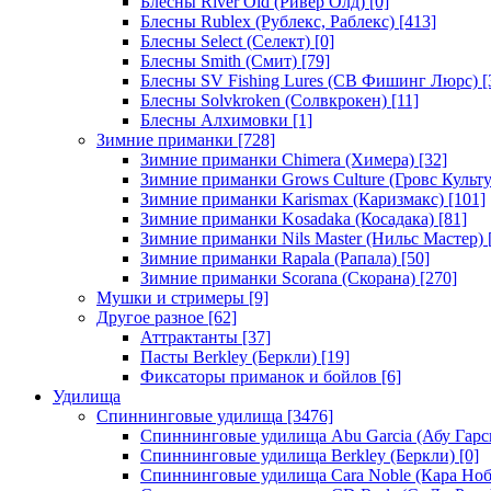
Блесны River Old (Ривер Олд)
[0]
Блесны Rublex (Рублекс, Раблекс)
[413]
Блесны Select (Селект)
[0]
Блесны Smith (Смит)
[79]
Блесны SV Fishing Lures (СВ Фишинг Люрс)
[
Блесны Solvkroken (Солвкрокен)
[11]
Блесны Алхимовки
[1]
Зимние приманки
[728]
Зимние приманки Chimera (Химера)
[32]
Зимние приманки Grows Culture (Гровс Культу
Зимние приманки Karismax (Каризмакс)
[101]
Зимние приманки Kosadaka (Косадака)
[81]
Зимние приманки Nils Master (Нильс Мастер)
Зимние приманки Rapala (Рапала)
[50]
Зимние приманки Scorana (Скорана)
[270]
Мушки и стримеры
[9]
Другое разное
[62]
Аттрактанты
[37]
Пасты Berkley (Беркли)
[19]
Фиксаторы приманок и бойлов
[6]
Удилища
Спиннинговые удилища
[3476]
Спиннинговые удилища Abu Garcia (Абу Гарс
Спиннинговые удилища Berkley (Беркли)
[0]
Спиннинговые удилища Cara Noble (Кара Ноб