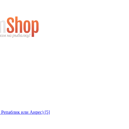
с Репаблик или Анрес)
[5]