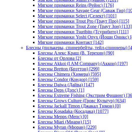
Мягкие приманки Reins (Рейнс)
[176]
Мягкие приманки Savage Gear (Саваж Гир)
[10
Мягкие приманки Select (Селект)
[101]
Мягкие приманки Trout Pro (Траут Про)
[115]
Мягкие приманки Trout Zone (Траут Зон)
[133]
Мягкие приманки Tsuribito (Тсурибито)
[111]
Мягкие приманки Yoshi Onyx (Йоши Оникс)
[
Мягкие приманки Контакт
[142]
Блесны (пилькеры, спинербейты, тейл-спиннеры)
[4
Блесны Алекс Краш (В. Терехин)
[90]
Блесны от Орлова
[2]
Блесны Akkoi (I AM Company) (Аккои)
[197]
Блесны Bretton (Брэттон)
[299]
Блесны Chimera (Химера)
[595]
Блесны Condor (Кондор)
[159]
Блесны Daiwa (Дайва)
[147]
Блесны Deps (Дэпс)
[1]
Блесны Extreme Fishing (Экстрим Фишинг)
[36
Блесны Grows Culture (Гровс Культур)
[634]
Блесны Jackall Timon (Джакал Тимон)
[0]
Блесны Kosadaka (Косадака)
[1077]
Блесны Mepps (Мепс)
[0]
Блесны Miari (Миари)
[15]
Блесны Myran (Мюран)
[229]