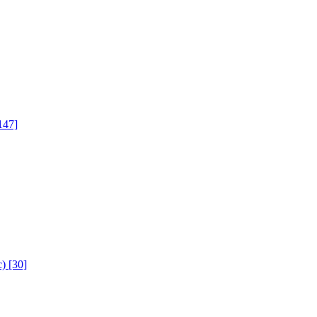
147]
с)
[30]