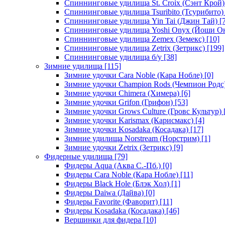
Спиннинговые удилища St. Croix (Сэнт Крой)
Спиннинговые удилища Tsuribito (Тсурибито)
Спиннинговые удилища Yin Tai (Джин Тай)
[7
Спиннинговые удилища Yoshi Onyx (Йоши О
Спиннинговые удилища Zemex (Земекс)
[10]
Спиннинговые удилища Zetrix (Зетрикс)
[199]
Спиннинговые удилища б/у
[38]
Зимние удилища
[115]
Зимние удочки Cara Noble (Кара Нобле)
[0]
Зимние удочки Champion Rods (Чемпион Родс
Зимние удочки Chimera (Химера)
[6]
Зимние удочки Grifon (Грифон)
[53]
Зимние удочки Grows Culture (Гровс Культур)
Зимние удочки Karismax (Карисмакс)
[4]
Зимние удочки Kosadaka (Косадака)
[17]
Зимние удилища Norstream (Норстрим)
[1]
Зимние удочки Zetrix (Зетрикс)
[9]
Фидерные удилища
[79]
Фидеры Aqua (Аква С.-Пб.)
[0]
Фидеры Cara Noble (Кара Нобле)
[11]
Фидеры Black Hole (Блэк Хол)
[1]
Фидеры Daiwa (Дайва)
[0]
Фидеры Favorite (Фаворит)
[11]
Фидеры Kosadaka (Косадака)
[46]
Вершинки для фидера
[10]