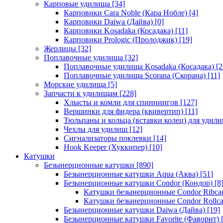
Карповые удилища
[34]
Карповики Cara Noble (Кара Нобле)
[4]
Карповики Daiwa (Дайва)
[0]
Карповики Kosadaka (Косадака)
[11]
Карповики Prologic (Пролоджик)
[19]
Жерлицы
[32]
Поплавочные удилища
[32]
Поплавочные удилища Kosadaka (Косадака)
[2
Поплавочные удилища Scorana (Скорана)
[11]
Морские удилища
[5]
Запчасти к удилищам
[228]
Хлысты и комли для спиннингов
[127]
Вершинки для фидера (квивертип)
[11]
Тюльпаны и кольца (вставки колец) для удил
Чехлы для удилищ
[12]
Сигнализаторы поклевки
[14]
Hook Keeper (Хуккипер)
[10]
Катушки
Безынерционные катушки
[890]
Безынерционные катушки Aqua (Аква)
[51]
Безынерционные катушки Condor (Кондор)
[8
Катушки безынерционные Condor Ribca
Катушки безынерционные Condor Rollc
Безынерционные катушки Daiwa (Дайва)
[19]
Безынерционные катушки Favorite (Фаворит)
[