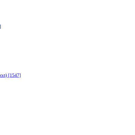
]
юэл)
[1547]