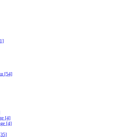
1]
ищ
[54]
]
ge
[4]
age
[4]
35]