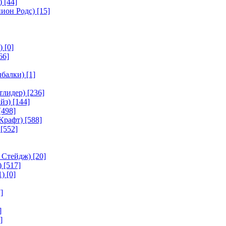
)
[44]
ион Родс)
[15]
)
[0]
66]
ыбалки)
[1]
тлидер)
[236]
йз)
[144]
[498]
Крафт)
[588]
[552]
 Стейдж)
[20]
)
[517]
1)
[0]
]
]
]