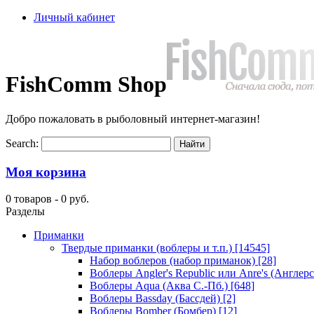
Личный кабинет
FishComm Shop
Добро пожаловать в рыболовный интернет-магазин!
Search:
Моя корзина
0 товаров -
0 руб.
Разделы
Приманки
Твердые приманки (воблеры и т.п.)
[14545]
Набор воблеров (набор приманок)
[28]
Воблеры Angler's Republic или Anre's (Англер
Воблеры Aqua (Аква С.-Пб.)
[648]
Воблеры Bassday (Бассдей)
[2]
Воблеры Bomber (Бомбер)
[12]