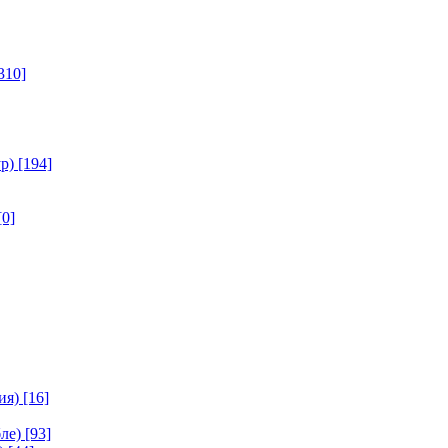
310]
р)
[194]
[0]
ия)
[16]
ле)
[93]