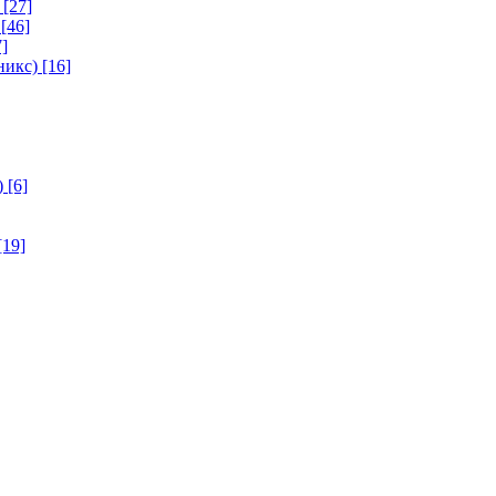
[27]
[46]
]
никс)
[16]
)
[6]
[19]