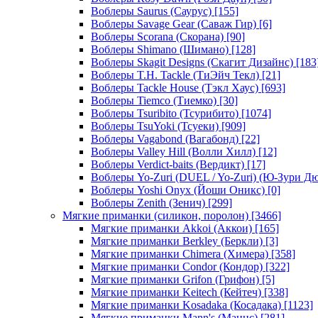
Воблеры Saurus (Саурус)
[155]
Воблеры Savage Gear (Саваж Гир)
[6]
Воблеры Scorana (Скорана)
[90]
Воблеры Shimano (Шимано)
[128]
Воблеры Skagit Designs (Скагит Дизайнс)
[183
Воблеры T.H. Tackle (ТиЭйч Текл)
[21]
Воблеры Tackle House (Тэкл Хаус)
[693]
Воблеры Tiemco (Тиемко)
[30]
Воблеры Tsuribito (Тсурибито)
[1074]
Воблеры TsuYoki (Тсуеки)
[909]
Воблеры Vagabond (Вагабонд)
[22]
Воблеры Valley Hill (Волли Хилл)
[12]
Воблеры Verdict-baits (Вердикт)
[17]
Воблеры Yo-Zuri (DUEL / Yo-Zuri) (Ю-Зури Д
Воблеры Yoshi Onyx (Йоши Оникс)
[0]
Воблеры Zenith (Зенич)
[299]
Мягкие приманки (силикон, поролон)
[3466]
Мягкие приманки Akkoi (Аккои)
[165]
Мягкие приманки Berkley (Беркли)
[3]
Мягкие приманки Chimera (Химера)
[358]
Мягкие приманки Condor (Кондор)
[322]
Мягкие приманки Grifon (Грифон)
[5]
Мягкие приманки Keitech (Кейтеч)
[338]
Мягкие приманки Kosadaka (Косадака)
[1123]
Мягкие приманки Mann's (Маннс)
[281]